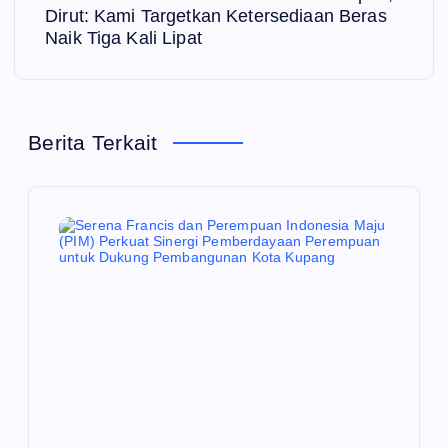
i
Dirut: Kami Targetkan Ketersediaan Beras
Naik Tiga Kali Lipat
g
a
Berita Terkait
s
i
p
o
s