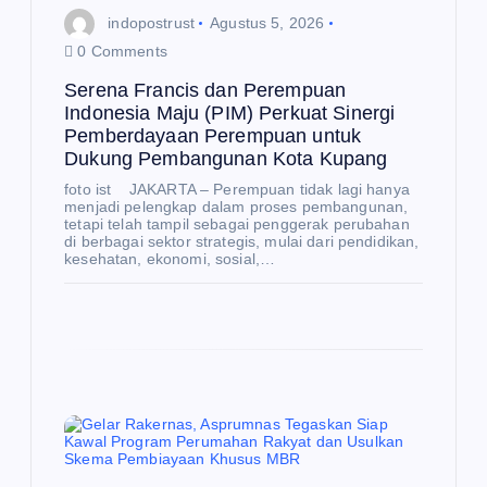
indopostrust
Agustus 5, 2026
0 Comments
Serena Francis dan Perempuan
Indonesia Maju (PIM) Perkuat Sinergi
Pemberdayaan Perempuan untuk
E
Dukung Pembangunan Kota Kupang
K
O
N
foto ist JAKARTA – Perempuan tidak lagi hanya
O
menjadi pelengkap dalam proses pembangunan,
M
I
tetapi telah tampil sebagai penggerak perubahan
di berbagai sektor strategis, mulai dari pendidikan,
kesehatan, ekonomi, sosial,…
BP
BU
M
N,
Da
na
nta
ra