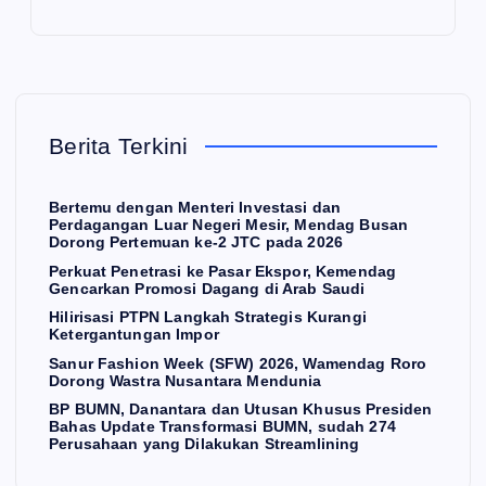
at
on
e
Pe
W
Tra
net
ee
nsf
ras
k
or
E
K
i
(S
ma
Berita Terkini
O
N
O
r
ke
F
si
M
I
Pa
W)
BU
Bertemu dengan Menteri Investasi dan
Perdagangan Luar Negeri Mesir, Mendag Busan
sar
Hili
20
M
Dorong Pertemuan ke-2 JTC pada 2026
Ek
ris
26,
N,
Perkuat Penetrasi ke Pasar Ekspor, Kemendag
sp
asi
W
su
Gencarkan Promosi Dagang di Arab Saudi
or,
PT
am
da
Hilirisasi PTPN Langkah Strategis Kurangi
Ketergantungan Impor
Ke
PN
en
h
Sanur Fashion Week (SFW) 2026, Wamendag Roro
me
La
da
27
Dorong Wastra Nusantara Mendunia
nd
ng
g
4
BP BUMN, Danantara dan Utusan Khusus Presiden
Bahas Update Transformasi BUMN, sudah 274
ag
ka
Ro
Pe
Perusahaan yang Dilakukan Streamlining
Ge
h
ro
rus