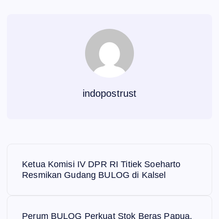
indopostrust
N
Ketua Komisi IV DPR RI Titiek Soeharto
a
Resmikan Gudang BULOG di Kalsel
v
Perum BULOG Perkuat Stok Beras Papua,