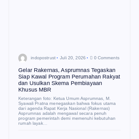
da
n
Ut
us
an
Kh
us
indopostrust
Juli 20, 2026
0 Comments
us
Gelar Rakernas, Asprumnas Tegaskan
Pr
Siap Kawal Program Perumahan Rakyat
esi
E
dan Usulkan Skema Pembiayaan
K
de
O
Khusus MBR
N
O
n
M
E
Keterangan foto: Ketua Umum Asprumnas, M.
I
K
Ba
Syawali Pratna menegaskan bahwa fokus utama
O
N
dari agenda Rapat Kerja Nasional (Rakernas)
O
Sa
ha
Asprumnas adalah mengawal secara penuh
M
I
program pemerintah demi memenuhi kebutuhan
nur
s
rumah layak…
a
Pe
Fa
Up
rku
shi
dat