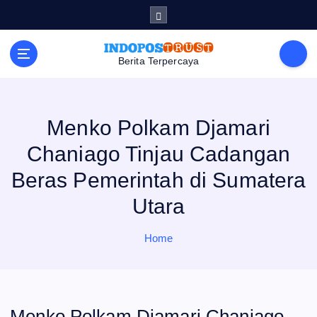
S
k
i
p
t
Berita Terpercaya
o
c
o
n
t
e
Menko Polkam Djamari
n
t
Chaniago Tinjau Cadangan
Beras Pemerintah di Sumatera
Utara
Home
Menko Polkam Djamari Chaniago