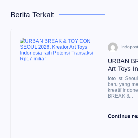
g
Berita Terkait
a
s
indopost
i
URBAN BR
Art Toys I
p
foto ist Seo
baru yang men
kreatif Indo
o
BREAK &…
s
Continue r