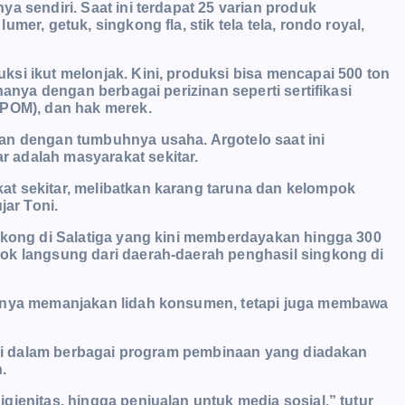
a sendiri. Saat ini terdapat 25 varian produk
mer, getuk, singkong fla, stik tela tela, rondo royal,
si ikut melonjak. Kini, produksi bisa mencapai 500 ton
hanya dengan berbagai perizinan seperti sertifikasi
BPOM), dan hak merek.
an dengan tumbuhnya usaha. Argotelo saat ini
 adalah masyarakat sekitar.
t sekitar, melibatkan karang taruna dan kelompok
jar Toni.
gkong di Salatiga yang kini memberdayakan hingga 300
ok langsung dari daerah-daerah penghasil singkong di
hanya memanjakan lidah konsumen, tetapi juga membawa
pasi dalam berbagai program pembinaan yang diadakan
n.
ienitas, hingga penjualan untuk media sosial,” tutur