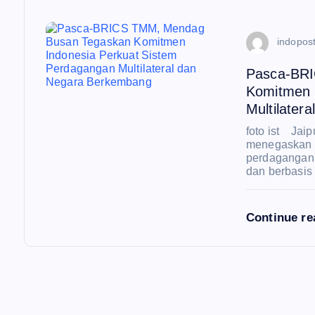
indopost
Pasca-BR
Komitmen 
Multilater
foto ist Jai
menegaskan 
perdagangan m
dan berbasis
Continue r