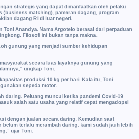
gan strategis yang dapat dimanfaatkan oleh pelaku
snis (business matching), pameran dagang, program
ilan dagang RI di luar negeri.
un Toni Anandya. Nama Argotelo berasal dari perpaduan
 singkong. Filosofi ini bukan tanpa makna.
kokoh gunung yang menjadi sumber kehidupan
masyarakat secara luas layaknya gunung yang
alamnya,” ungkap Toni.
apasitas produksi 10 kg per hari. Kala itu, Toni
ggunakan sepeda motor.
ah daring. Peluang muncul ketika pandemi Covid-19
rmasuk salah satu usaha yang relatif cepat mengadopsi
asi dengan jualan secara daring. Kemudian saat
 belum terlalu merambah daring, kami sudah jauh lebih
ng,” ujar Toni.