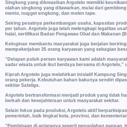
Singkong yang dikreasikan Argotelo memiliki keunikanny
olahan
singkong yang ditawarkan, mulai dari gemblong lu
mento, nugget singkong, dan molen tape.
Seiring pesatnya perkembangan usaha, kapasitas produk
per tahun. Argotelo juga telah melengkapi legalitas usa
halal, sertifikasi Badan Pengawas Obat dan Makanan (
Keinginan membantu masyarakat juga berjalan beriring
mempekerjakan 35 orang karyawan yang sebagian besar
“Delapan puluh persen karyawan kami adalah masyaraka
sadar wisata untuk ikut berdaya bersama di Argotelo,” u
Kiprah Argotelo juga melahirkan inisiatif Kampung Sin
orang pekerja. Kebutuhan bahan bakunya sendiri dipas
sekitar Salatiga.
Argotelo bertransformasi menjadi produk yang tidak 
berkah dan kesejahteraan untuk masyarakat sekitar.
Selain fokus pada produksi, Argotelo aktif berpartisi
pemerintah, baik tingkat kota, provinsi, dan kementeria
“Pembinaan di antaranya seperti pengolahan pangan, hig