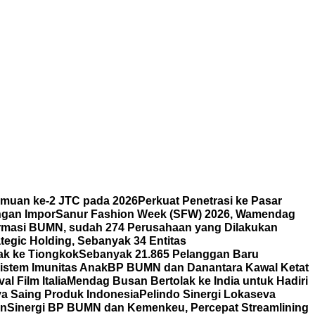
emuan ke-2 JTC pada 2026
Perkuat Penetrasi ke Pasar
ngan Impor
Sanur Fashion Week (SFW) 2026, Wamendag
rmasi BUMN, sudah 274 Perusahaan yang Dilakukan
tegic Holding, Sebanyak 34 Entitas
ak ke Tiongkok
Sebanyak 21.865 Pelanggan Baru
istem Imunitas Anak
BP BUMN dan Danantara Kawal Ketat
l Film Italia
Mendag Busan Bertolak ke India untuk Hadiri
ya Saing Produk Indonesia
Pelindo Sinergi Lokaseva
rn
Sinergi BP BUMN dan Kemenkeu, Percepat Streamlining