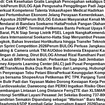
di: Cek Kesehatan Gratis Langkah Pencegahan sekaligus D
riok
Perum BULOG Ajak Pengusaha Penggilingan Padi Jaga 
erkuat Kompetensi Talenta Vokasi
Aspen Medical Hadirkan 
rasi Pertumbuhan Ekonomi Jelang Perayaan Kemerdekaan,
 Agustus 2026
Perum BULOG Edukasi Masyarakat Kenali Mut
Mendarat di Bandara Soekarno Hatta
Produk Pangan Olahan 
us Pasar AS
IPC Terminal Petikemas Bantu Perkuat Upaya 
Barat, PLN Siap Serap Listrik PSEL Legok Nangka
Kemenda
dara Internasional Soekarno-Hatta Siap Menyambut Pesawa
kok, Bahas Investasi Hortikultura hingga Transfer Teknol
gn Sprint Competition 2026
Perum BULOG Perluas Jangkauan
making & Camera untuk TNI AU
Odoo Indonesia Ekspansi Ka
ilingan di Jateng, Dirut BULOG Ahmad Rizal Ramdhani Pas
A, Kacab BRI Pondok Indah: Perbankan Siap Jadi Jembatan
ney Airports Learning Center (IALC) jadi Pusat Pengembang
SME
TransNusa Buka Dua Rute Baru dari Lampung, Hubungkan
 Penyerapan Tebu Petani Blora
Perkuat Keunggulan Kompet
 Gaya bersama Shopee
Arus Petikemas IPC TPK Panjang Tumb
n Bulir Padi dan Yayasan Maleo Dorong Kesiapan Kerja P
ardiovaskular, Daewoong dan PERKI Ingatkan Risiko Obes
gembangan Lintasan Long Distance Ferry
ZTE dan XLSMAR
ongi Sertifikat Layani Pesawat Jet Sekelas Boeing 737-80
mandirian Semakin Dipandang sebagai “Warisan” Baru Masy
 Readymix
ASDP Kembali Gelar Journalism Award 2026
Dana