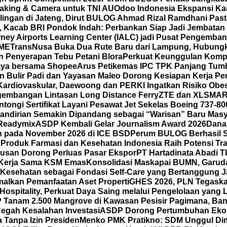
making & Camera untuk TNI AU
Odoo Indonesia Ekspansi Ka
ilingan di Jateng, Dirut BULOG Ahmad Rizal Ramdhani Pas
A, Kacab BRI Pondok Indah: Perbankan Siap Jadi Jembatan
ney Airports Learning Center (IALC) jadi Pusat Pengembang
SME
TransNusa Buka Dua Rute Baru dari Lampung, Hubungkan
 Penyerapan Tebu Petani Blora
Perkuat Keunggulan Kompet
 Gaya bersama Shopee
Arus Petikemas IPC TPK Panjang Tumb
n Bulir Padi dan Yayasan Maleo Dorong Kesiapan Kerja P
ardiovaskular, Daewoong dan PERKI Ingatkan Risiko Obes
gembangan Lintasan Long Distance Ferry
ZTE dan XLSMAR
ongi Sertifikat Layani Pesawat Jet Sekelas Boeing 737-80
mandirian Semakin Dipandang sebagai “Warisan” Baru Masy
 Readymix
ASDP Kembali Gelar Journalism Award 2026
Dana
un pada November 2026 di ICE BSD
Perum BULOG Berhasil Se
n
Produk Farmasi dan Kesehatan Indonesia Raih Potensi Tra
usan Dorong Perluas Pasar Ekspor
PT Hartadinata Abadi T
an Kerja Sama KSM Emas
Konsolidasi Maskapai BUMN, Garud
Kesehatan sebagai Fondasi Self-Care yang Bertanggung Ja
malkan Pemanfaatan Aset Properti
GHES 2026, PLN Tegask
spitality, Perkuat Daya Saing melalui Pengelolaan yang Le
Tanam 2.500 Mangrove di Kawasan Pesisir Pagimana, Ban
 Cegah Kesalahan Investasi
ASDP Dorong Pertumbuhan Eko
 Tanpa Izin Presiden
Menko PMK Pratikno: SDM Unggul Di