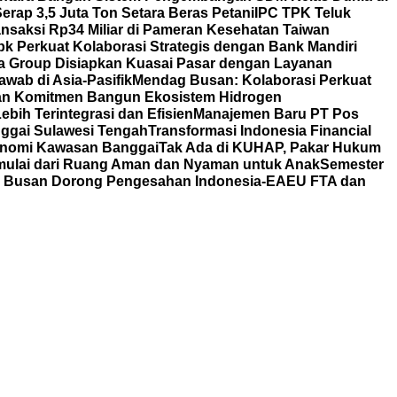
rap 3,5 Juta Ton Setara Beras Petani
IPC TPK Teluk
nsaksi Rp34 Miliar di Pameran Kesehatan Taiwan
bk Perkuat Kolaborasi Strategis dengan Bank Mandiri
a Group Disiapkan Kuasai Pasar dengan Layanan
wab di Asia-Pasifik
Mendag Busan: Kolaborasi Perkuat
an Komitmen Bangun Ekosistem Hidrogen
bih Terintegrasi dan Efisien
Manajemen Baru PT Pos
ggai Sulawesi Tengah
Transformasi Indonesia Financial
nomi Kawasan Banggai
Tak Ada di KUHAP, Pakar Hukum
mulai dari Ruang Aman dan Nyaman untuk Anak
Semester
ag Busan Dorong Pengesahan Indonesia-EAEU FTA dan