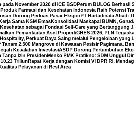
un pada November 2026 di ICE BSD
Perum BULOG Berhasil Se
n
Produk Farmasi dan Kesehatan Indonesia Raih Potensi Tra
usan Dorong Perluas Pasar Ekspor
PT Hartadinata Abadi T
an Kerja Sama KSM Emas
Konsolidasi Maskapai BUMN, Garud
Kesehatan sebagai Fondasi Self-Care yang Bertanggung Ja
malkan Pemanfaatan Aset Properti
GHES 2026, PLN Tegask
spitality, Perkuat Daya Saing melalui Pengelolaan yang Le
Tanam 2.500 Mangrove di Kawasan Pesisir Pagimana, Ban
 Cegah Kesalahan Investasi
ASDP Dorong Pertumbuhan Eko
 Tanpa Izin Presiden
Menko PMK Pratikno: SDM Unggul Di
0,23 Triliun
Rapat Kerja dengan Komisi VI DPR RI, Mend
ualitas Pelayanan di Rest Area