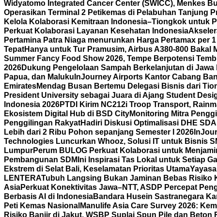
Widyatomo Integrated Cancer Center (SWICC), Menkes Bu
Operasikan Terminal 2 Petikemas di Pelabuhan Tanjung P
Kelola Kolaborasi Kemitraan Indonesia–Tiongkok untuk P
Perkuat Kolaborasi Layanan Kesehatan Indonesia
Aksele
Pertamina Patra Niaga menurunkan Harga Pertamax per 1
Tepat
Hanya untuk Tur Pramusim, Airbus A380-800 Bakal 
Summer Fancy Food Show 2026, Tempe Berpotensi Temb
2026
Dukung Pengelolaan Sampah Berkelanjutan di Jawa 
Papua, dan Maluku
InJourney Airports Kantor Cabang Ban
Emirates
Mendag Busan Bertemu Delegasi Bisnis dari Tiong
President University sebagai Juara di Ajang Student Desi
Indonesia 2026
PTDI Kirim NC212i Troop Transport, Rain
Ekosistem Digital Hub di BSD City
Monitoring Mitra Pengg
Penggilingan Rakyat
Hadiri Diskusi Optimalisasi DHE SD
Lebih dari 2 Ribu Pohon sepanjang Semester I 2026
InJour
Technologies Luncurkan Whooz, Solusi IT untuk Bisnis 
Lumpur
Perum BULOG Perkuat Kolaborasi untuk Menjamin
Pembangunan SDM
Ini Inspirasi Tas Lokal untuk Setiap
Ekstrem di Selat Bali, Keselamatan Prioritas Utama
Yayasa
LENTERA
Tubuh Langsing Bukan Jaminan Bebas Risiko K
Asia
Perkuat Konektivitas Jawa–NTT, ASDP Percepat Pen
Berbasis AI di Indonesia
Bandara Husein Sastranegara Kant
Peti Kemas Nasional
Manulife Asia Care Survey 2026: Ke
Risiko Banjir di Jakut, WSBP Suplai Spun Pile dan Beton