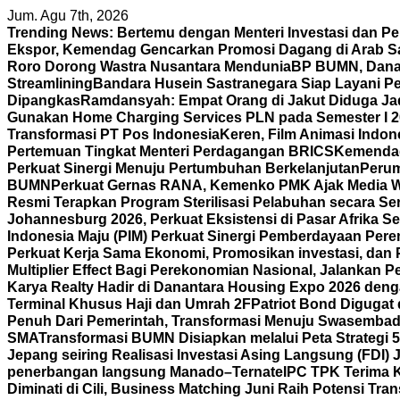
Skip
Jum. Agu 7th, 2026
to
Trending News:
Bertemu dengan Menteri Investasi dan P
content
Ekspor, Kemendag Gencarkan Promosi Dagang di Arab S
Roro Dorong Wastra Nusantara Mendunia
BP BUMN, Danan
Streamlining
Bandara Husein Sastranegara Siap Layani P
Dipangkas
Ramdansyah: Empat Orang di Jakut Diduga J
Gunakan Home Charging Services PLN pada Semester I 
Transformasi PT Pos Indonesia
Keren, Film Animasi Indone
Pertemuan Tingkat Menteri Perdagangan BRICS
Kemendag 
Perkuat Sinergi Menuju Pertumbuhan Berkelanjutan
Perum
BUMN
Perkuat Gernas RANA, Kemenko PMK Ajak Media 
Resmi Terapkan Program Sterilisasi Pelabuhan secara S
Johannesburg 2026, Perkuat Eksistensi di Pasar Afrika Se
Indonesia Maju (PIM) Perkuat Sinergi Pemberdayaan P
Perkuat Kerja Sama Ekonomi, Promosikan investasi, dan 
Multiplier Effect Bagi Perekonomian Nasional, Jalankan P
Karya Realty Hadir di Danantara Housing Expo 2026 deng
Terminal Khusus Haji dan Umrah 2F
Patriot Bond Digugat 
Penuh Dari Pemerintah, Transformasi Menuju Swasembad
SMA
Transformasi BUMN Disiapkan melalui Peta Strategi 
Jepang seiring Realisasi Investasi Asing Langsung (FDI)
penerbangan langsung Manado–Ternate
IPC TPK Terima 
Diminati di Cili, Business Matching Juni Raih Potensi Tran