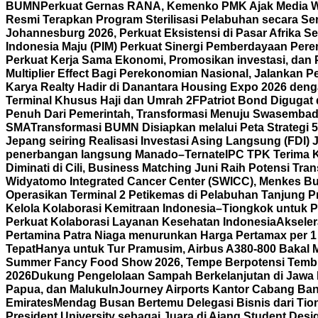
BUMN
Perkuat Gernas RANA, Kemenko PMK Ajak Media 
Resmi Terapkan Program Sterilisasi Pelabuhan secara S
Johannesburg 2026, Perkuat Eksistensi di Pasar Afrika Se
Indonesia Maju (PIM) Perkuat Sinergi Pemberdayaan P
Perkuat Kerja Sama Ekonomi, Promosikan investasi, dan 
Multiplier Effect Bagi Perekonomian Nasional, Jalankan P
Karya Realty Hadir di Danantara Housing Expo 2026 deng
Terminal Khusus Haji dan Umrah 2F
Patriot Bond Digugat 
Penuh Dari Pemerintah, Transformasi Menuju Swasembad
SMA
Transformasi BUMN Disiapkan melalui Peta Strategi 
Jepang seiring Realisasi Investasi Asing Langsung (FDI)
penerbangan langsung Manado–Ternate
IPC TPK Terima 
Diminati di Cili, Business Matching Juni Raih Potensi Tran
Widyatomo Integrated Cancer Center (SWICC), Menkes Bu
Operasikan Terminal 2 Petikemas di Pelabuhan Tanjung P
Kelola Kolaborasi Kemitraan Indonesia–Tiongkok untuk P
Perkuat Kolaborasi Layanan Kesehatan Indonesia
Aksele
Pertamina Patra Niaga menurunkan Harga Pertamax per 1
Tepat
Hanya untuk Tur Pramusim, Airbus A380-800 Bakal 
Summer Fancy Food Show 2026, Tempe Berpotensi Temb
2026
Dukung Pengelolaan Sampah Berkelanjutan di Jawa 
Papua, dan Maluku
InJourney Airports Kantor Cabang Ban
Emirates
Mendag Busan Bertemu Delegasi Bisnis dari Tiong
President University sebagai Juara di Ajang Student Desi