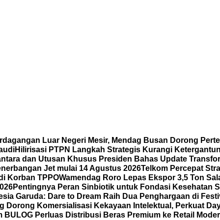
erdagangan Luar Negeri Mesir, Mendag Busan Dorong Pert
audi
Hilirisasi PTPN Langkah Strategis Kurangi Ketergantu
tara dan Utusan Khusus Presiden Bahas Update Transfo
enerbangan Jet mulai 14 Agustus 2026
Telkom Percepat Stra
adi Korban TPPO
Wamendag Roro Lepas Ekspor 3,5 Ton Sal
2026
Pentingnya Peran Sinbiotik untuk Fondasi Kesehatan S
sia Garuda: Dare to Dream Raih Dua Penghargaan di Festiva
Dorong Komersialisasi Kekayaan Intelektual, Perkuat Da
 BULOG Perluas Distribusi Beras Premium ke Retail Mode