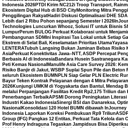
Indonesia 2026
PTDI Kirim NC212i Troop Transport, Rain
Ekosistem Digital Hub di BSD City
Monitoring Mitra Pengg
Penggilingan Rakyat
Hadiri Diskusi Optimalisasi DHE SD
Lebih dari 2 Ribu Pohon sepanjang Semester I 2026
InJour
Technologies Luncurkan Whooz, Solusi IT untuk Bisnis 
Lumpur
Perum BULOG Perkuat Kolaborasi untuk Menjamin
Pembangunan SDM
Ini Inspirasi Tas Lokal untuk Setiap
Ekstrem di Selat Bali, Keselamatan Prioritas Utama
Yayasa
LENTERA
Tubuh Langsing Bukan Jaminan Bebas Risiko K
Asia
Perkuat Konektivitas Jawa–NTT, ASDP Percepat Pen
Berbasis AI di Indonesia
Bandara Husein Sastranegara Kant
Peti Kemas Nasional
Manulife Asia Care Survey 2026: Ke
Risiko Banjir di Jakut, WSBP Suplai Spun Pile dan Beton
seluruh Ekosistem BUMN
PLN Siap Gelar PLN Electric R
Bayur Teken Kontrak Pelayanan dengan 4 Mitra Pelayara
2026
Kunjungi UMKM di Yogyakarta dan Bantul, Mendag B
melalui Perpanjangan Fasilitas Kredit Rp2,175 Triliun d
Penerbangan Terbaik
APSMI Dorong Peningkatan Literasi 
Industri Kakao Indonesia
Sinergi BSI dan Danareksa, Opti
Nasional
Konsolidasi 120 Hotel BUMN dibawah InJourney Ho
Indonesia Laporkan Koreksi Pembukuan Rp9 Triliun
ASDP 
Group (IFG) Pangkas 12 Entitas, Perkuat Tata Kelola dan
Prof Henry Indraguna Tegaskan Jampidsus Bisa Diperiksa