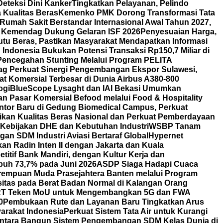
eteksi Dini Kanker
Tingkatkan Pelayanan, Pelindo
Kualitas Beras
Kemenko PMK Dorong Transformasi Tata
Rumah Sakit Berstandar Internasional Awal Tahun 2027,
 Kemendag Dukung Gelaran ISF 2026
Penyesuaian Harga,
u Beras, Pastikan Masyarakat Mendapatkan Informasi
Indonesia Bukukan Potensi Transaksi Rp150,7 Miliar di
Pencegahan Stunting Melalui Program PELITA
g Perkuat Sinergi Pengembangan Ekspor Sulawesi,
t Komersial Terbesar di Dunia Airbus A380-800
ogi
BlueScope Lysaght dan IAI Bekasi Umumkan
 Pasar Komersial Befood melalui Food & Hospitality
ntor Baru di Gedung Biomedical Campus, Perkuat
tikan Kualitas Beras Nasional dan Perkuat Pemberdayaan
 Kebijakan DHE dan Kebutuhan Industri
WSBP Tanam
an SDM Industri Aviasi Bertaraf Global
Hypernet
 Radin Inten II dengan Jakarta dan Kuala
itif Bank Mandiri, dengan Kultur Kerja dan
uh 73,7% pada Juni 2026
ASDP Siaga Hadapi Cuaca
erempuan Muda Prasejahtera Banten melalui Program
itas pada Berat Badan Normal di Kalangan Orang
T Teken MoU untuk Mengembangkan 5G dan FWA
0
Pembukaan Rute dan Layanan Baru Tingkatkan Arus
arakat Indonesia
Perkuat Sistem Tata Air untuk Kurangi
ntara Bangun Sistem Pengembangan SDM Kelas Dunia di