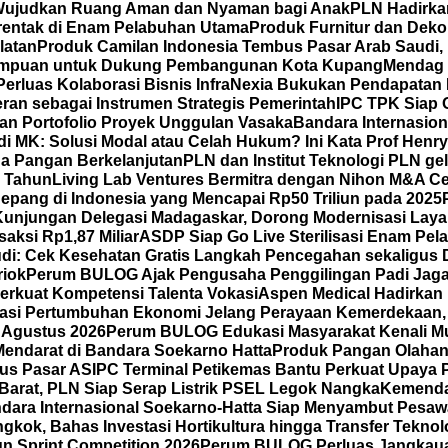
Wujudkan Ruang Aman dan Nyaman bagi Anak
PLN Hadirka
erentak di Enam Pelabuhan Utama
Produk Furnitur dan Dek
latan
Produk Camilan Indonesia Tembus Pasar Arab Saudi, H
erempuan untuk Dukung Pembangunan Kota Kupang
Mendag 
Perluas Kolaborasi Bisnis
InfraNexia Bukukan Pendapatan Rp
eran sebagai Instrumen Strategis Pemerintah
IPC TPK Siap 
an Portofolio Proyek Unggulan Vasaka
Bandara Internasio
di MK: Solusi Modal atau Celah Hukum? Ini Kata Prof Henr
a Pangan Berkelanjutan
PLN dan Institut Teknologi PLN ge
5 Tahun
Living Lab Ventures Bermitra dengan Nihon M&A Cen
 Jepang di Indonesia yang Mencapai Rp50 Triliun pada 2025
Kunjungan Delegasi Madagaskar, Dorong Modernisasi Layan
saksi Rp1,87 Miliar
ASDP Siap Go Live Sterilisasi Enam Pe
di: Cek Kesehatan Gratis Langkah Pencegahan sekaligus D
riok
Perum BULOG Ajak Pengusaha Penggilingan Padi Jaga 
erkuat Kompetensi Talenta Vokasi
Aspen Medical Hadirkan 
rasi Pertumbuhan Ekonomi Jelang Perayaan Kemerdekaan,
 Agustus 2026
Perum BULOG Edukasi Masyarakat Kenali Mut
Mendarat di Bandara Soekarno Hatta
Produk Pangan Olahan 
us Pasar AS
IPC Terminal Petikemas Bantu Perkuat Upaya 
Barat, PLN Siap Serap Listrik PSEL Legok Nangka
Kemenda
dara Internasional Soekarno-Hatta Siap Menyambut Pesawa
kok, Bahas Investasi Hortikultura hingga Transfer Teknol
gn Sprint Competition 2026
Perum BULOG Perluas Jangkauan