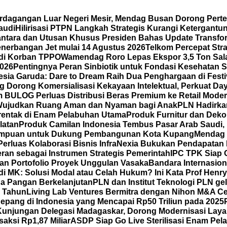
erdagangan Luar Negeri Mesir, Mendag Busan Dorong Pert
audi
Hilirisasi PTPN Langkah Strategis Kurangi Ketergantu
tara dan Utusan Khusus Presiden Bahas Update Transfo
enerbangan Jet mulai 14 Agustus 2026
Telkom Percepat Stra
adi Korban TPPO
Wamendag Roro Lepas Ekspor 3,5 Ton Sal
2026
Pentingnya Peran Sinbiotik untuk Fondasi Kesehatan S
sia Garuda: Dare to Dream Raih Dua Penghargaan di Festiva
Dorong Komersialisasi Kekayaan Intelektual, Perkuat Da
 BULOG Perluas Distribusi Beras Premium ke Retail Mode
Wujudkan Ruang Aman dan Nyaman bagi Anak
PLN Hadirka
erentak di Enam Pelabuhan Utama
Produk Furnitur dan Dek
latan
Produk Camilan Indonesia Tembus Pasar Arab Saudi, H
erempuan untuk Dukung Pembangunan Kota Kupang
Mendag 
Perluas Kolaborasi Bisnis
InfraNexia Bukukan Pendapatan Rp
eran sebagai Instrumen Strategis Pemerintah
IPC TPK Siap 
an Portofolio Proyek Unggulan Vasaka
Bandara Internasio
di MK: Solusi Modal atau Celah Hukum? Ini Kata Prof Henr
a Pangan Berkelanjutan
PLN dan Institut Teknologi PLN ge
5 Tahun
Living Lab Ventures Bermitra dengan Nihon M&A Cen
 Jepang di Indonesia yang Mencapai Rp50 Triliun pada 2025
Kunjungan Delegasi Madagaskar, Dorong Modernisasi Layan
saksi Rp1,87 Miliar
ASDP Siap Go Live Sterilisasi Enam Pe