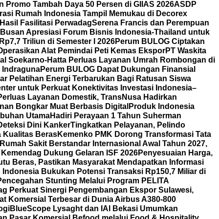
n Promo Tambah Daya 50 Persen di GIIAS 2026
ASDP
orasi Rumah Indonesia Tampil Memukau di Decorex
asil Fasilitasi Perwadag
Serena Francis dan Perempuan
Busan Apresiasi Forum Bisnis Indonesia-Thailand untuk
7,7 Triliun di Semester I 2026
Perum BULOG Ciptakan
Operasikan Alat Pemindai Peti Kemas Ekspor
PT Waskita
nal Soekarno-Hatta Perluas Layanan Umrah Rombongan di
y Indraguna
Perum BULOG Dapat Dukungan Finansial
lar Pelatihan Energi Terbarukan Bagi Ratusan Siswa
ter untuk Perkuat Konektivitas Investasi Indonesia–
Perluas Layanan Domestik, TransNusa Hadirkan
an Bongkar Muat Berbasis Digital
Produk Indonesia
labuhan Utama
Hadiri Perayaan 1 Tahun Suherman
eteksi Dini Kanker
Tingkatkan Pelayanan, Pelindo
Kualitas Beras
Kemenko PMK Dorong Transformasi Tata
Rumah Sakit Berstandar Internasional Awal Tahun 2027,
 Kemendag Dukung Gelaran ISF 2026
Penyesuaian Harga,
u Beras, Pastikan Masyarakat Mendapatkan Informasi
Indonesia Bukukan Potensi Transaksi Rp150,7 Miliar di
Pencegahan Stunting Melalui Program PELITA
g Perkuat Sinergi Pengembangan Ekspor Sulawesi,
t Komersial Terbesar di Dunia Airbus A380-800
ogi
BlueScope Lysaght dan IAI Bekasi Umumkan
 Pasar Komersial Befood melalui Food & Hospitality