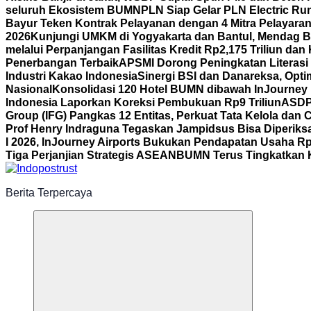
seluruh Ekosistem BUMN
PLN Siap Gelar PLN Electric R
Bayur Teken Kontrak Pelayanan dengan 4 Mitra Pelayara
2026
Kunjungi UMKM di Yogyakarta dan Bantul, Mendag B
melalui Perpanjangan Fasilitas Kredit Rp2,175 Triliun d
Penerbangan Terbaik
APSMI Dorong Peningkatan Literasi 
Industri Kakao Indonesia
Sinergi BSI dan Danareksa, Opti
Nasional
Konsolidasi 120 Hotel BUMN dibawah InJourney Ho
Indonesia Laporkan Koreksi Pembukuan Rp9 Triliun
ASDP 
Group (IFG) Pangkas 12 Entitas, Perkuat Tata Kelola dan
Prof Henry Indraguna Tegaskan Jampidsus Bisa Diperiksa
I 2026, InJourney Airports Bukukan Pendapatan Usaha Rp1
Tiga Perjanjian Strategis ASEAN
BUMN Terus Tingkatkan K
Berita Terpercaya