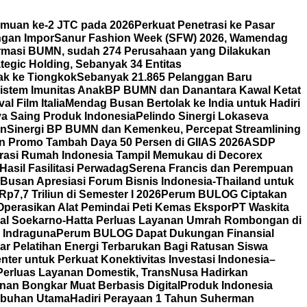
emuan ke-2 JTC pada 2026
Perkuat Penetrasi ke Pasar
ngan Impor
Sanur Fashion Week (SFW) 2026, Wamendag
rmasi BUMN, sudah 274 Perusahaan yang Dilakukan
tegic Holding, Sebanyak 34 Entitas
ak ke Tiongkok
Sebanyak 21.865 Pelanggan Baru
istem Imunitas Anak
BP BUMN dan Danantara Kawal Ketat
l Film Italia
Mendag Busan Bertolak ke India untuk Hadiri
ya Saing Produk Indonesia
Pelindo Sinergi Lokaseva
rn
Sinergi BP BUMN dan Kemenkeu, Percepat Streamlining
n Promo Tambah Daya 50 Persen di GIIAS 2026
ASDP
orasi Rumah Indonesia Tampil Memukau di Decorex
asil Fasilitasi Perwadag
Serena Francis dan Perempuan
Busan Apresiasi Forum Bisnis Indonesia-Thailand untuk
7,7 Triliun di Semester I 2026
Perum BULOG Ciptakan
Operasikan Alat Pemindai Peti Kemas Ekspor
PT Waskita
nal Soekarno-Hatta Perluas Layanan Umrah Rombongan di
y Indraguna
Perum BULOG Dapat Dukungan Finansial
lar Pelatihan Energi Terbarukan Bagi Ratusan Siswa
ter untuk Perkuat Konektivitas Investasi Indonesia–
Perluas Layanan Domestik, TransNusa Hadirkan
an Bongkar Muat Berbasis Digital
Produk Indonesia
labuhan Utama
Hadiri Perayaan 1 Tahun Suherman