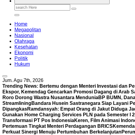
Search
for:
Home
Megapolitan
Nasional
Olahraga
Kesehatan
Ekonomi
Politik
Hukum
Jum. Agu 7th, 2026
Trending News:
Bertemu dengan Menteri Investasi dan P
Ekspor, Kemendag Gencarkan Promosi Dagang di Arab S
Roro Dorong Wastra Nusantara Mendunia
BP BUMN, Danan
Streamlining
Bandara Husein Sastranegara Siap Layani P
Dipangkas
Ramdansyah: Empat Orang di Jakut Diduga J
Gunakan Home Charging Services PLN pada Semester I 
Transformasi PT Pos Indonesia
Keren, Film Animasi Indone
Pertemuan Tingkat Menteri Perdagangan BRICS
Kemendag 
Perkuat Sinergi Menuju Pertumbuhan Berkelanjutan
Perum