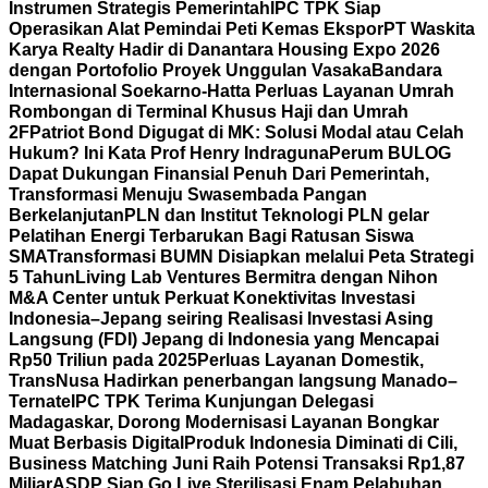
Instrumen Strategis Pemerintah
IPC TPK Siap
Operasikan Alat Pemindai Peti Kemas Ekspor
PT Waskita
Karya Realty Hadir di Danantara Housing Expo 2026
dengan Portofolio Proyek Unggulan Vasaka
Bandara
Internasional Soekarno-Hatta Perluas Layanan Umrah
Rombongan di Terminal Khusus Haji dan Umrah
2F
Patriot Bond Digugat di MK: Solusi Modal atau Celah
Hukum? Ini Kata Prof Henry Indraguna
Perum BULOG
Dapat Dukungan Finansial Penuh Dari Pemerintah,
Transformasi Menuju Swasembada Pangan
Berkelanjutan
PLN dan Institut Teknologi PLN gelar
Pelatihan Energi Terbarukan Bagi Ratusan Siswa
SMA
Transformasi BUMN Disiapkan melalui Peta Strategi
5 Tahun
Living Lab Ventures Bermitra dengan Nihon
M&A Center untuk Perkuat Konektivitas Investasi
Indonesia–Jepang seiring Realisasi Investasi Asing
Langsung (FDI) Jepang di Indonesia yang Mencapai
Rp50 Triliun pada 2025
Perluas Layanan Domestik,
TransNusa Hadirkan penerbangan langsung Manado–
Ternate
IPC TPK Terima Kunjungan Delegasi
Madagaskar, Dorong Modernisasi Layanan Bongkar
Muat Berbasis Digital
Produk Indonesia Diminati di Cili,
Business Matching Juni Raih Potensi Transaksi Rp1,87
Miliar
ASDP Siap Go Live Sterilisasi Enam Pelabuhan