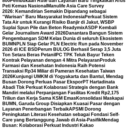
800
Pembukaan Rute dan Layanan Baru Tingkatkan Arus
Peti Kemas Nasional
Manulife Asia Care Survey
2026: Kemandirian Semakin Dipandang sebagai
“Warisan” Baru Masyarakat Indonesia
Perkuat Sistem
Tata Air untuk Kurangi Risiko Banjir di Jakut, WSBP
Suplai Spun Pile dan Beton Readymix
ASDP Kembali
Gelar Journalism Award 2026
Danantara Bangun Sistem
Pengembangan SDM Kelas Dunia di seluruh Ekosistem
BUMN
PLN Siap Gelar PLN Electric Run pada November
2026 di ICE BSD
Perum BULOG Berhasil Serap 3,5 Juta
Ton Setara Beras Petani
IPC TPK Teluk Bayur Teken
Kontrak Pelayanan dengan 4 Mitra Pelayaran
Produk
Farmasi dan Kesehatan Indonesia Raih Potensi
Transaksi Rp34 Miliar di Pameran Kesehatan Taiwan
2026
Kunjungi UMKM di Yogyakarta dan Bantul, Mendag
Busan Dorong Perluas Pasar Ekspor
PT Hartadinata
Abadi Tbk Perkuat Kolaborasi Strategis dengan Bank
Mandiri melalui Perpanjangan Fasilitas Kredit Rp2,175
Triliun dan Kerja Sama KSM Emas
Konsolidasi Maskapai
BUMN, Garuda Group Disiapkan Kuasai Pasar dengan
Layanan Penerbangan Terbaik
APSMI Dorong
Peningkatan Literasi Kesehatan sebagai Fondasi Self-
Care yang Bertanggung Jawab di Asia-Pasifik
Mendag
Busan: Kolaborasi Perkuat Industri Kakao