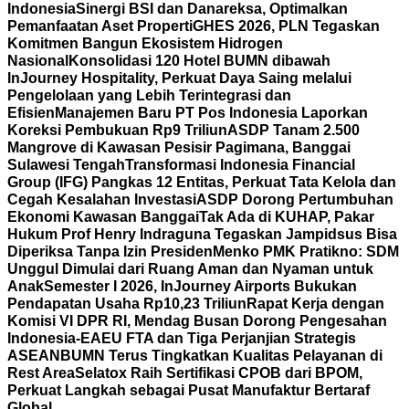
Indonesia
Sinergi BSI dan Danareksa, Optimalkan
Pemanfaatan Aset Properti
GHES 2026, PLN Tegaskan
Komitmen Bangun Ekosistem Hidrogen
Nasional
Konsolidasi 120 Hotel BUMN dibawah
InJourney Hospitality, Perkuat Daya Saing melalui
Pengelolaan yang Lebih Terintegrasi dan
Efisien
Manajemen Baru PT Pos Indonesia Laporkan
Koreksi Pembukuan Rp9 Triliun
ASDP Tanam 2.500
Mangrove di Kawasan Pesisir Pagimana, Banggai
Sulawesi Tengah
Transformasi Indonesia Financial
Group (IFG) Pangkas 12 Entitas, Perkuat Tata Kelola dan
Cegah Kesalahan Investasi
ASDP Dorong Pertumbuhan
Ekonomi Kawasan Banggai
Tak Ada di KUHAP, Pakar
Hukum Prof Henry Indraguna Tegaskan Jampidsus Bisa
Diperiksa Tanpa Izin Presiden
Menko PMK Pratikno: SDM
Unggul Dimulai dari Ruang Aman dan Nyaman untuk
Anak
Semester I 2026, InJourney Airports Bukukan
Pendapatan Usaha Rp10,23 Triliun
Rapat Kerja dengan
Komisi VI DPR RI, Mendag Busan Dorong Pengesahan
Indonesia-EAEU FTA dan Tiga Perjanjian Strategis
ASEAN
BUMN Terus Tingkatkan Kualitas Pelayanan di
Rest Area
Selatox Raih Sertifikasi CPOB dari BPOM,
Perkuat Langkah sebagai Pusat Manufaktur Bertaraf
Global