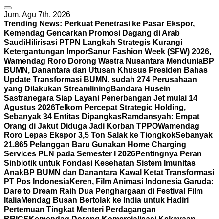
Jum. Agu 7th, 2026
Trending News:
Perkuat Penetrasi ke Pasar Ekspor,
Kemendag Gencarkan Promosi Dagang di Arab
Saudi
Hilirisasi PTPN Langkah Strategis Kurangi
Ketergantungan Impor
Sanur Fashion Week (SFW) 2026,
Wamendag Roro Dorong Wastra Nusantara Mendunia
BP
BUMN, Danantara dan Utusan Khusus Presiden Bahas
Update Transformasi BUMN, sudah 274 Perusahaan
yang Dilakukan Streamlining
Bandara Husein
Sastranegara Siap Layani Penerbangan Jet mulai 14
Agustus 2026
Telkom Percepat Strategic Holding,
Sebanyak 34 Entitas Dipangkas
Ramdansyah: Empat
Orang di Jakut Diduga Jadi Korban TPPO
Wamendag
Roro Lepas Ekspor 3,5 Ton Salak ke Tiongkok
Sebanyak
21.865 Pelanggan Baru Gunakan Home Charging
Services PLN pada Semester I 2026
Pentingnya Peran
Sinbiotik untuk Fondasi Kesehatan Sistem Imunitas
Anak
BP BUMN dan Danantara Kawal Ketat Transformasi
PT Pos Indonesia
Keren, Film Animasi Indonesia Garuda:
Dare to Dream Raih Dua Penghargaan di Festival Film
Italia
Mendag Busan Bertolak ke India untuk Hadiri
Pertemuan Tingkat Menteri Perdagangan
BRICS
Kemendag Dorong Komersialisasi Kekayaan