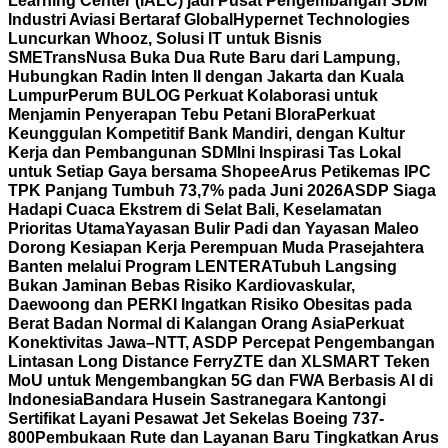
Learning Center (IALC) jadi Pusat Pengembangan SDM
Industri Aviasi Bertaraf Global
Hypernet Technologies
Luncurkan Whooz, Solusi IT untuk Bisnis
SME
TransNusa Buka Dua Rute Baru dari Lampung,
Hubungkan Radin Inten II dengan Jakarta dan Kuala
Lumpur
Perum BULOG Perkuat Kolaborasi untuk
Menjamin Penyerapan Tebu Petani Blora
Perkuat
Keunggulan Kompetitif Bank Mandiri, dengan Kultur
Kerja dan Pembangunan SDM
Ini Inspirasi Tas Lokal
untuk Setiap Gaya bersama Shopee
Arus Petikemas IPC
TPK Panjang Tumbuh 73,7% pada Juni 2026
ASDP Siaga
Hadapi Cuaca Ekstrem di Selat Bali, Keselamatan
Prioritas Utama
Yayasan Bulir Padi dan Yayasan Maleo
Dorong Kesiapan Kerja Perempuan Muda Prasejahtera
Banten melalui Program LENTERA
Tubuh Langsing
Bukan Jaminan Bebas Risiko Kardiovaskular,
Daewoong dan PERKI Ingatkan Risiko Obesitas pada
Berat Badan Normal di Kalangan Orang Asia
Perkuat
Konektivitas Jawa–NTT, ASDP Percepat Pengembangan
Lintasan Long Distance Ferry
ZTE dan XLSMART Teken
MoU untuk Mengembangkan 5G dan FWA Berbasis AI di
Indonesia
Bandara Husein Sastranegara Kantongi
Sertifikat Layani Pesawat Jet Sekelas Boeing 737-
800
Pembukaan Rute dan Layanan Baru Tingkatkan Arus