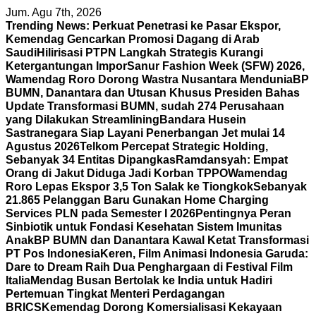
Skip
Jum. Agu 7th, 2026
to
Trending News:
Perkuat Penetrasi ke Pasar Ekspor,
content
Kemendag Gencarkan Promosi Dagang di Arab
Saudi
Hilirisasi PTPN Langkah Strategis Kurangi
Ketergantungan Impor
Sanur Fashion Week (SFW) 2026,
Wamendag Roro Dorong Wastra Nusantara Mendunia
BP
BUMN, Danantara dan Utusan Khusus Presiden Bahas
Update Transformasi BUMN, sudah 274 Perusahaan
yang Dilakukan Streamlining
Bandara Husein
Sastranegara Siap Layani Penerbangan Jet mulai 14
Agustus 2026
Telkom Percepat Strategic Holding,
Sebanyak 34 Entitas Dipangkas
Ramdansyah: Empat
Orang di Jakut Diduga Jadi Korban TPPO
Wamendag
Roro Lepas Ekspor 3,5 Ton Salak ke Tiongkok
Sebanyak
21.865 Pelanggan Baru Gunakan Home Charging
Services PLN pada Semester I 2026
Pentingnya Peran
Sinbiotik untuk Fondasi Kesehatan Sistem Imunitas
Anak
BP BUMN dan Danantara Kawal Ketat Transformasi
PT Pos Indonesia
Keren, Film Animasi Indonesia Garuda:
Dare to Dream Raih Dua Penghargaan di Festival Film
Italia
Mendag Busan Bertolak ke India untuk Hadiri
Pertemuan Tingkat Menteri Perdagangan
BRICS
Kemendag Dorong Komersialisasi Kekayaan