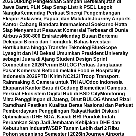
2026
Dukung Pengelolaan Sampah Berkelanjutan di
Jawa Barat, PLN Siap Serap Listrik PSEL Legok
Nangka
Kemendag Perkuat Sinergi Pengembangan
Ekspor Sulawesi, Papua, dan Maluku
InJourney Airports
Kantor Cabang Bandara Internasional Soekarno-Hatta
Siap Menyambut Pesawat Komersial Terbesar di Dunia
Airbus A380-800 Emirates
Mendag Busan Bertemu
Delegasi Bisnis dari Tiongkok, Bahas Investasi
Hortikultura hingga Transfer Teknologi
BlueScope
Lysaght dan IAI Bekasi Umumkan President University
sebagai Juara di Ajang Student Design Sprint
Competition 2026
Perum BULOG Perluas Jangkauan
Pasar Komersial Befood melalui Food & Hospitality
Indonesia 2026
PTDI Kirim NC212i Troop Transport,
Rainmaking & Camera untuk TNI AU
Odoo Indonesia
Ekspansi Kantor Baru di Gedung Biomedical Campus,
Perkuat Ekosistem Digital Hub di BSD City
Monitoring
Mitra Penggilingan di Jateng, Dirut BULOG Ahmad Rizal
Ramdhani Pastikan Kualitas Beras Nasional dan Perkuat
Pemberdayaan Penggilingan Rakyat
Hadiri Diskusi
Optimalisasi DHE SDA, Kacab BRI Pondok Indah:
Perbankan Siap Jadi Jembatan Kebijakan DHE dan
Kebutuhan Industri
WSBP Tanam Lebih dari 2 Ribu
Pohon sepanjang Semester I 2026
InJourney Airports