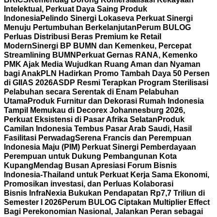
Intelektual, Perkuat Daya Saing Produk
Indonesia
Pelindo Sinergi Lokaseva Perkuat Sinergi
Menuju Pertumbuhan Berkelanjutan
Perum BULOG
Perluas Distribusi Beras Premium ke Retail
Modern
Sinergi BP BUMN dan Kemenkeu, Percepat
Streamlining BUMN
Perkuat Gernas RANA, Kemenko
PMK Ajak Media Wujudkan Ruang Aman dan Nyaman
bagi Anak
PLN Hadirkan Promo Tambah Daya 50 Persen
di GIIAS 2026
ASDP Resmi Terapkan Program Sterilisasi
Pelabuhan secara Serentak di Enam Pelabuhan
Utama
Produk Furnitur dan Dekorasi Rumah Indonesia
Tampil Memukau di Decorex Johannesburg 2026,
Perkuat Eksistensi di Pasar Afrika Selatan
Produk
Camilan Indonesia Tembus Pasar Arab Saudi, Hasil
Fasilitasi Perwadag
Serena Francis dan Perempuan
Indonesia Maju (PIM) Perkuat Sinergi Pemberdayaan
Perempuan untuk Dukung Pembangunan Kota
Kupang
Mendag Busan Apresiasi Forum Bisnis
Indonesia-Thailand untuk Perkuat Kerja Sama Ekonomi,
Promosikan investasi, dan Perluas Kolaborasi
Bisnis
InfraNexia Bukukan Pendapatan Rp7,7 Triliun di
Semester I 2026
Perum BULOG Ciptakan Multiplier Effect
Bagi Perekonomian Nasional, Jalankan Peran sebagai