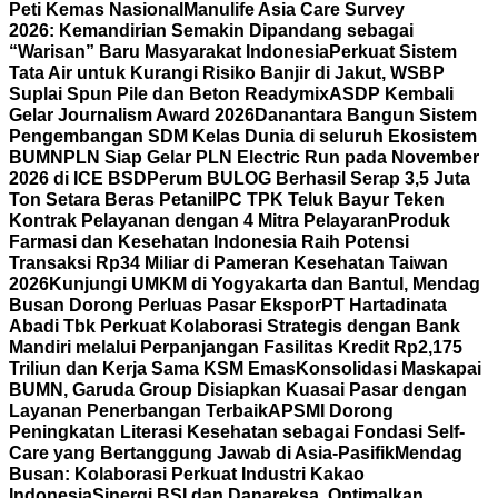
Peti Kemas Nasional
Manulife Asia Care Survey
2026: Kemandirian Semakin Dipandang sebagai
“Warisan” Baru Masyarakat Indonesia
Perkuat Sistem
Tata Air untuk Kurangi Risiko Banjir di Jakut, WSBP
Suplai Spun Pile dan Beton Readymix
ASDP Kembali
Gelar Journalism Award 2026
Danantara Bangun Sistem
Pengembangan SDM Kelas Dunia di seluruh Ekosistem
BUMN
PLN Siap Gelar PLN Electric Run pada November
2026 di ICE BSD
Perum BULOG Berhasil Serap 3,5 Juta
Ton Setara Beras Petani
IPC TPK Teluk Bayur Teken
Kontrak Pelayanan dengan 4 Mitra Pelayaran
Produk
Farmasi dan Kesehatan Indonesia Raih Potensi
Transaksi Rp34 Miliar di Pameran Kesehatan Taiwan
2026
Kunjungi UMKM di Yogyakarta dan Bantul, Mendag
Busan Dorong Perluas Pasar Ekspor
PT Hartadinata
Abadi Tbk Perkuat Kolaborasi Strategis dengan Bank
Mandiri melalui Perpanjangan Fasilitas Kredit Rp2,175
Triliun dan Kerja Sama KSM Emas
Konsolidasi Maskapai
BUMN, Garuda Group Disiapkan Kuasai Pasar dengan
Layanan Penerbangan Terbaik
APSMI Dorong
Peningkatan Literasi Kesehatan sebagai Fondasi Self-
Care yang Bertanggung Jawab di Asia-Pasifik
Mendag
Busan: Kolaborasi Perkuat Industri Kakao
Indonesia
Sinergi BSI dan Danareksa, Optimalkan