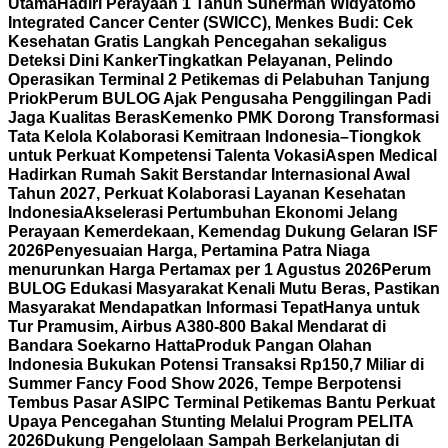
Utama
Hadiri Perayaan 1 Tahun Suherman Widyatomo
Integrated Cancer Center (SWICC), Menkes Budi: Cek
Kesehatan Gratis Langkah Pencegahan sekaligus
Deteksi Dini Kanker
Tingkatkan Pelayanan, Pelindo
Operasikan Terminal 2 Petikemas di Pelabuhan Tanjung
Priok
Perum BULOG Ajak Pengusaha Penggilingan Padi
Jaga Kualitas Beras
Kemenko PMK Dorong Transformasi
Tata Kelola Kolaborasi Kemitraan Indonesia–Tiongkok
untuk Perkuat Kompetensi Talenta Vokasi
Aspen Medical
Hadirkan Rumah Sakit Berstandar Internasional Awal
Tahun 2027, Perkuat Kolaborasi Layanan Kesehatan
Indonesia
Akselerasi Pertumbuhan Ekonomi Jelang
Perayaan Kemerdekaan, Kemendag Dukung Gelaran ISF
2026
Penyesuaian Harga, Pertamina Patra Niaga
menurunkan Harga Pertamax per 1 Agustus 2026
Perum
BULOG Edukasi Masyarakat Kenali Mutu Beras, Pastikan
Masyarakat Mendapatkan Informasi Tepat
Hanya untuk
Tur Pramusim, Airbus A380-800 Bakal Mendarat di
Bandara Soekarno Hatta
Produk Pangan Olahan
Indonesia Bukukan Potensi Transaksi Rp150,7 Miliar di
Summer Fancy Food Show 2026, Tempe Berpotensi
Tembus Pasar AS
IPC Terminal Petikemas Bantu Perkuat
Upaya Pencegahan Stunting Melalui Program PELITA
2026
Dukung Pengelolaan Sampah Berkelanjutan di