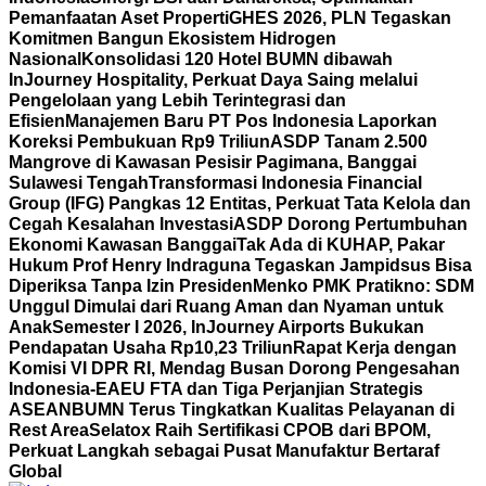
Pemanfaatan Aset Properti
GHES 2026, PLN Tegaskan
Komitmen Bangun Ekosistem Hidrogen
Nasional
Konsolidasi 120 Hotel BUMN dibawah
InJourney Hospitality, Perkuat Daya Saing melalui
Pengelolaan yang Lebih Terintegrasi dan
Efisien
Manajemen Baru PT Pos Indonesia Laporkan
Koreksi Pembukuan Rp9 Triliun
ASDP Tanam 2.500
Mangrove di Kawasan Pesisir Pagimana, Banggai
Sulawesi Tengah
Transformasi Indonesia Financial
Group (IFG) Pangkas 12 Entitas, Perkuat Tata Kelola dan
Cegah Kesalahan Investasi
ASDP Dorong Pertumbuhan
Ekonomi Kawasan Banggai
Tak Ada di KUHAP, Pakar
Hukum Prof Henry Indraguna Tegaskan Jampidsus Bisa
Diperiksa Tanpa Izin Presiden
Menko PMK Pratikno: SDM
Unggul Dimulai dari Ruang Aman dan Nyaman untuk
Anak
Semester I 2026, InJourney Airports Bukukan
Pendapatan Usaha Rp10,23 Triliun
Rapat Kerja dengan
Komisi VI DPR RI, Mendag Busan Dorong Pengesahan
Indonesia-EAEU FTA dan Tiga Perjanjian Strategis
ASEAN
BUMN Terus Tingkatkan Kualitas Pelayanan di
Rest Area
Selatox Raih Sertifikasi CPOB dari BPOM,
Perkuat Langkah sebagai Pusat Manufaktur Bertaraf
Global