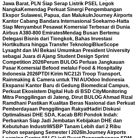
Jawa Barat, PLN Siap Serap Listrik PSEL Legok
Nangka
Kemendag Perkuat Sinergi Pengembangan
Ekspor Sulawesi, Papua, dan Maluku
InJourney Airports
Kantor Cabang Bandara Internasional Soekarno-Hatta
Siap Menyambut Pesawat Komersial Terbesar di Dunia
Airbus A380-800 Emirates
Mendag Busan Bertemu
Delegasi Bisnis dari Tiongkok, Bahas Investasi
Hortikultura hingga Transfer Teknologi
BlueScope
Lysaght dan IAI Bekasi Umumkan President University
sebagai Juara di Ajang Student Design Sprint
Competition 2026
Perum BULOG Perluas Jangkauan
Pasar Komersial Befood melalui Food & Hospitality
Indonesia 2026
PTDI Kirim NC212i Troop Transport,
Rainmaking & Camera untuk TNI AU
Odoo Indonesia
Ekspansi Kantor Baru di Gedung Biomedical Campus,
Perkuat Ekosistem Digital Hub di BSD City
Monitoring
Mitra Penggilingan di Jateng, Dirut BULOG Ahmad Rizal
Ramdhani Pastikan Kualitas Beras Nasional dan Perkuat
Pemberdayaan Penggilingan Rakyat
Hadiri Diskusi
Optimalisasi DHE SDA, Kacab BRI Pondok Indah:
Perbankan Siap Jadi Jembatan Kebijakan DHE dan
Kebutuhan Industri
WSBP Tanam Lebih dari 2 Ribu
Pohon sepanjang Semester I 2026
InJourney Airports