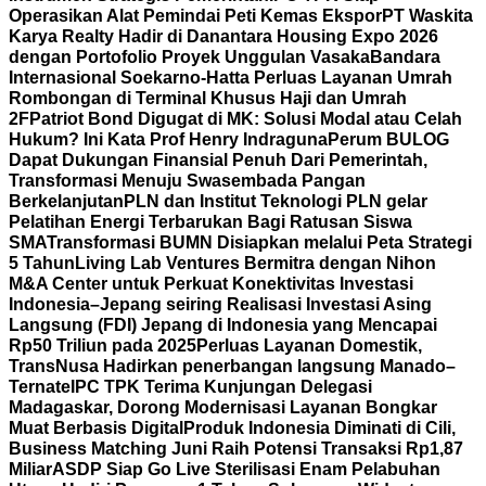
Operasikan Alat Pemindai Peti Kemas Ekspor
PT Waskita
Karya Realty Hadir di Danantara Housing Expo 2026
dengan Portofolio Proyek Unggulan Vasaka
Bandara
Internasional Soekarno-Hatta Perluas Layanan Umrah
Rombongan di Terminal Khusus Haji dan Umrah
2F
Patriot Bond Digugat di MK: Solusi Modal atau Celah
Hukum? Ini Kata Prof Henry Indraguna
Perum BULOG
Dapat Dukungan Finansial Penuh Dari Pemerintah,
Transformasi Menuju Swasembada Pangan
Berkelanjutan
PLN dan Institut Teknologi PLN gelar
Pelatihan Energi Terbarukan Bagi Ratusan Siswa
SMA
Transformasi BUMN Disiapkan melalui Peta Strategi
5 Tahun
Living Lab Ventures Bermitra dengan Nihon
M&A Center untuk Perkuat Konektivitas Investasi
Indonesia–Jepang seiring Realisasi Investasi Asing
Langsung (FDI) Jepang di Indonesia yang Mencapai
Rp50 Triliun pada 2025
Perluas Layanan Domestik,
TransNusa Hadirkan penerbangan langsung Manado–
Ternate
IPC TPK Terima Kunjungan Delegasi
Madagaskar, Dorong Modernisasi Layanan Bongkar
Muat Berbasis Digital
Produk Indonesia Diminati di Cili,
Business Matching Juni Raih Potensi Transaksi Rp1,87
Miliar
ASDP Siap Go Live Sterilisasi Enam Pelabuhan