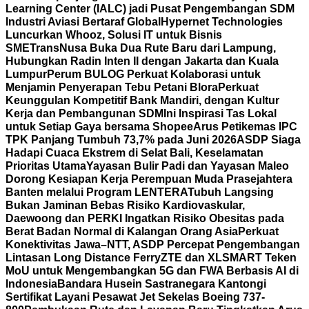
Learning Center (IALC) jadi Pusat Pengembangan SDM
Industri Aviasi Bertaraf Global
Hypernet Technologies
Luncurkan Whooz, Solusi IT untuk Bisnis
SME
TransNusa Buka Dua Rute Baru dari Lampung,
Hubungkan Radin Inten II dengan Jakarta dan Kuala
Lumpur
Perum BULOG Perkuat Kolaborasi untuk
Menjamin Penyerapan Tebu Petani Blora
Perkuat
Keunggulan Kompetitif Bank Mandiri, dengan Kultur
Kerja dan Pembangunan SDM
Ini Inspirasi Tas Lokal
untuk Setiap Gaya bersama Shopee
Arus Petikemas IPC
TPK Panjang Tumbuh 73,7% pada Juni 2026
ASDP Siaga
Hadapi Cuaca Ekstrem di Selat Bali, Keselamatan
Prioritas Utama
Yayasan Bulir Padi dan Yayasan Maleo
Dorong Kesiapan Kerja Perempuan Muda Prasejahtera
Banten melalui Program LENTERA
Tubuh Langsing
Bukan Jaminan Bebas Risiko Kardiovaskular,
Daewoong dan PERKI Ingatkan Risiko Obesitas pada
Berat Badan Normal di Kalangan Orang Asia
Perkuat
Konektivitas Jawa–NTT, ASDP Percepat Pengembangan
Lintasan Long Distance Ferry
ZTE dan XLSMART Teken
MoU untuk Mengembangkan 5G dan FWA Berbasis AI di
Indonesia
Bandara Husein Sastranegara Kantongi
Sertifikat Layani Pesawat Jet Sekelas Boeing 737-