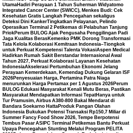
Utama
Hadiri Perayaan 1 Tahun Suherman Widyatomo
Integrated Cancer Center (SWICC), Menkes Budi: Cek
Kesehatan Gratis Langkah Pencegahan sekaligus
Deteksi Dini Kanker
Tingkatkan Pelayanan, Pelindo
Operasikan Terminal 2 Petikemas di Pelabuhan Tanjung
Priok
Perum BULOG Ajak Pengusaha Penggilingan Padi
Jaga Kualitas Beras
Kemenko PMK Dorong Transformasi
Tata Kelola Kolaborasi Kemitraan Indonesia–Tiongkok
untuk Perkuat Kompetensi Talenta Vokasi
Aspen Medical
Hadirkan Rumah Sakit Berstandar Internasional Awal
Tahun 2027, Perkuat Kolaborasi Layanan Kesehatan
Indonesia
Akselerasi Pertumbuhan Ekonomi Jelang
Perayaan Kemerdekaan, Kemendag Dukung Gelaran ISF
2026
Penyesuaian Harga, Pertamina Patra Niaga
menurunkan Harga Pertamax per 1 Agustus 2026
Perum
BULOG Edukasi Masyarakat Kenali Mutu Beras, Pastikan
Masyarakat Mendapatkan Informasi Tepat
Hanya untuk
Tur Pramusim, Airbus A380-800 Bakal Mendarat di
Bandara Soekarno Hatta
Produk Pangan Olahan
Indonesia Bukukan Potensi Transaksi Rp150,7 Miliar di
Summer Fancy Food Show 2026, Tempe Berpotensi
Tembus Pasar AS
IPC Terminal Petikemas Bantu Perkuat
Upaya Pencegahan Stunting Melalui Program PELITA