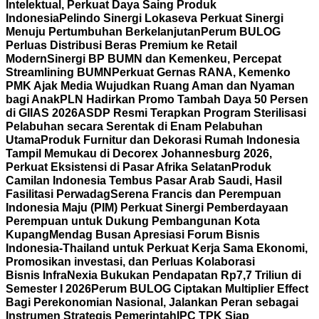
Intelektual, Perkuat Daya Saing Produk
Indonesia
Pelindo Sinergi Lokaseva Perkuat Sinergi
Menuju Pertumbuhan Berkelanjutan
Perum BULOG
Perluas Distribusi Beras Premium ke Retail
Modern
Sinergi BP BUMN dan Kemenkeu, Percepat
Streamlining BUMN
Perkuat Gernas RANA, Kemenko
PMK Ajak Media Wujudkan Ruang Aman dan Nyaman
bagi Anak
PLN Hadirkan Promo Tambah Daya 50 Persen
di GIIAS 2026
ASDP Resmi Terapkan Program Sterilisasi
Pelabuhan secara Serentak di Enam Pelabuhan
Utama
Produk Furnitur dan Dekorasi Rumah Indonesia
Tampil Memukau di Decorex Johannesburg 2026,
Perkuat Eksistensi di Pasar Afrika Selatan
Produk
Camilan Indonesia Tembus Pasar Arab Saudi, Hasil
Fasilitasi Perwadag
Serena Francis dan Perempuan
Indonesia Maju (PIM) Perkuat Sinergi Pemberdayaan
Perempuan untuk Dukung Pembangunan Kota
Kupang
Mendag Busan Apresiasi Forum Bisnis
Indonesia-Thailand untuk Perkuat Kerja Sama Ekonomi,
Promosikan investasi, dan Perluas Kolaborasi
Bisnis
InfraNexia Bukukan Pendapatan Rp7,7 Triliun di
Semester I 2026
Perum BULOG Ciptakan Multiplier Effect
Bagi Perekonomian Nasional, Jalankan Peran sebagai
Instrumen Strategis Pemerintah
IPC TPK Siap