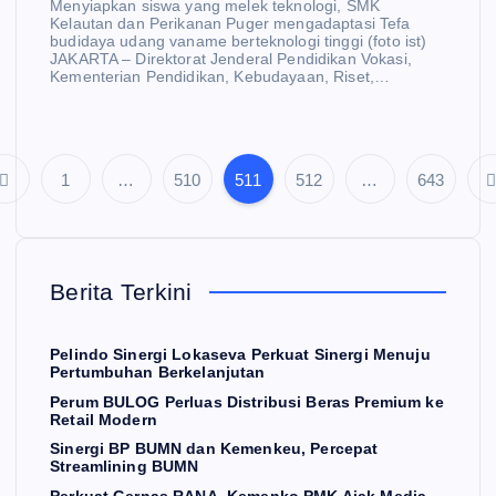
Menyiapkan siswa yang melek teknologi, SMK
Kelautan dan Perikanan Puger mengadaptasi Tefa
budidaya udang vaname berteknologi tinggi (foto ist)
JAKARTA – Direktorat Jenderal Pendidikan Vokasi,
Kementerian Pendidikan, Kebudayaan, Riset,…
1
…
510
511
512
…
643
P
a
Berita Terkini
g
i
Pelindo Sinergi Lokaseva Perkuat Sinergi Menuju
Pertumbuhan Berkelanjutan
Perum BULOG Perluas Distribusi Beras Premium ke
n
Retail Modern
Sinergi BP BUMN dan Kemenkeu, Percepat
a
Streamlining BUMN