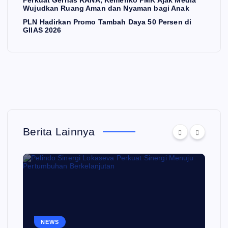
Perkuat Gernas RANA, Kemenko PMK Ajak Media
Wujudkan Ruang Aman dan Nyaman bagi Anak
s
PLN Hadirkan Promo Tambah Daya 50 Persen di
GIIAS 2026
i
p
o
s
Berita Lainnya
NEWS