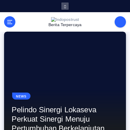
S
k
i
p
t
Berita Terpercaya
o
c
o
n
t
e
n
t
NEWS
Pelindo Sinergi Lokaseva
Perkuat Sinergi Menuju
Pertumbuhan Berkelanjutan