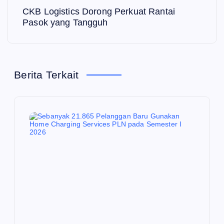
CKB Logistics Dorong Perkuat Rantai
i
Pasok yang Tangguh
g
a
Berita Terkait
s
i
p
o
s