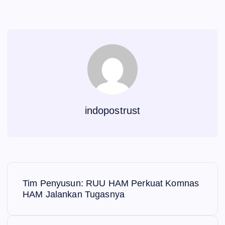
indopostrust
N
Tim Penyusun: RUU HAM Perkuat Komnas
a
HAM Jalankan Tugasnya
v