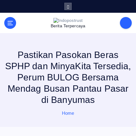
S
k
i
p
t
Berita Terpercaya
o
c
o
n
t
e
Pastikan Pasokan Beras
n
t
SPHP dan MinyaKita Tersedia,
Perum BULOG Bersama
Mendag Busan Pantau Pasar
di Banyumas
Home