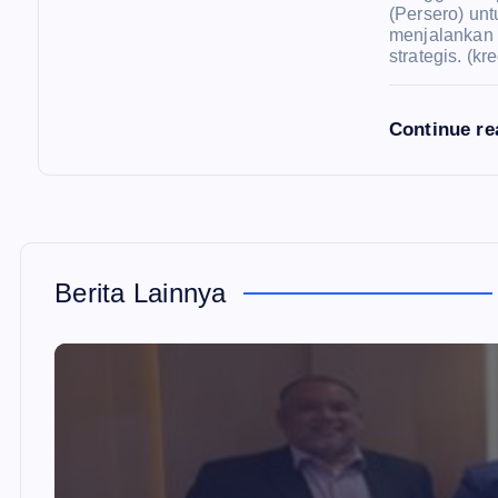
(Persero) u
menjalankan 
strategis. (kr
Continue r
Berita Lainnya