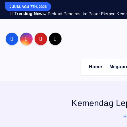
S
JUM. AGU 7TH, 2026
k
i
Trending News:
Perkuat Penetrasi ke Pasar Ekspor, Kem
p
t
o
c
o
n
t
e
n
Home
Megapol
t
Kemendag Lepa
H