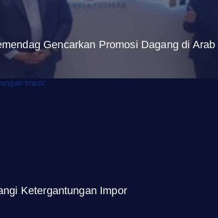
Kemendag Gencarkan Promosi Dagang di Arab
rangi Ketergantungan Impor