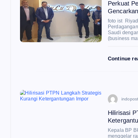
Perkuat P
i
Gencarkan
foto ist Riy
p
Perdagangan
Saudi dengan 
(business mat
o
Continue r
s
indopost
Hilirisasi
Ketergant
Kepala BP B
menggelar ra