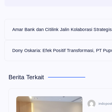
N
Amar Bank dan Citilink Jalin Kolaborasi Strategis
a
v
Dony Oskaria: Efek Positif Transformasi, PT Pu
i
Berita Terkait
g
a
indopost
s