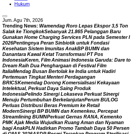
Hukum
Jum. Agu 7th, 2026
Trending News:
W
a
m
e
n
d
a
g
R
o
r
o
L
e
p
a
s
E
k
s
p
o
r
3
,
5
T
o
n
S
a
l
a
k
k
e
T
i
o
n
g
k
o
k
S
e
b
a
n
y
a
k
2
1
.
8
6
5
P
e
l
a
n
g
g
a
n
B
a
r
u
G
u
n
a
k
a
n
H
o
m
e
C
h
a
r
g
i
n
g
S
e
r
v
i
c
e
s
P
L
N
p
a
d
a
S
e
m
e
s
t
e
r
I
2
0
2
6
P
e
n
t
i
n
g
n
y
a
P
e
r
a
n
S
i
n
b
i
o
t
i
k
u
n
t
u
k
F
o
n
d
a
s
i
K
e
s
e
h
a
t
a
n
S
i
s
t
e
m
I
m
u
n
i
t
a
s
A
n
a
k
B
P
B
U
M
N
d
a
n
D
a
n
a
n
t
a
r
a
K
a
w
a
l
K
e
t
a
t
T
r
a
n
s
f
o
r
m
a
s
i
P
T
P
o
s
I
n
d
o
n
e
s
i
a
K
e
r
e
n
,
F
i
l
m
A
n
i
m
a
s
i
I
n
d
o
n
e
s
i
a
G
a
r
u
d
a
:
D
a
r
e
t
o
D
r
e
a
m
R
a
i
h
D
u
a
P
e
n
g
h
a
r
g
a
a
n
d
i
F
e
s
t
i
v
a
l
F
i
l
m
I
t
a
l
i
a
M
e
n
d
a
g
B
u
s
a
n
B
e
r
t
o
l
a
k
k
e
I
n
d
i
a
u
n
t
u
k
H
a
d
i
r
i
P
e
r
t
e
m
u
a
n
T
i
n
g
k
a
t
M
e
n
t
e
r
i
P
e
r
d
a
g
a
n
g
a
n
B
R
I
C
S
K
e
m
e
n
d
a
g
D
o
r
o
n
g
K
o
m
e
r
s
i
a
l
i
s
a
s
i
K
e
k
a
y
a
a
n
I
n
t
e
l
e
k
t
u
a
l
,
P
e
r
k
u
a
t
D
a
y
a
S
a
i
n
g
P
r
o
d
u
k
I
n
d
o
n
e
s
i
a
P
e
l
i
n
d
o
S
i
n
e
r
g
i
L
o
k
a
s
e
v
a
P
e
r
k
u
a
t
S
i
n
e
r
g
i
M
e
n
u
j
u
P
e
r
t
u
m
b
u
h
a
n
B
e
r
k
e
l
a
n
j
u
t
a
n
P
e
r
u
m
B
U
L
O
G
P
e
r
l
u
a
s
D
i
s
t
r
i
b
u
s
i
B
e
r
a
s
P
r
e
m
i
u
m
k
e
R
e
t
a
i
l
M
o
d
e
r
n
S
i
n
e
r
g
i
B
P
B
U
M
N
d
a
n
K
e
m
e
n
k
e
u
,
P
e
r
c
e
p
a
t
S
t
r
e
a
m
l
i
n
i
n
g
B
U
M
N
P
e
r
k
u
a
t
G
e
r
n
a
s
R
A
N
A
,
K
e
m
e
n
k
o
P
M
K
A
j
a
k
M
e
d
i
a
W
u
j
u
d
k
a
n
R
u
a
n
g
A
m
a
n
d
a
n
N
y
a
m
a
n
b
a
g
i
A
n
a
k
P
L
N
H
a
d
i
r
k
a
n
P
r
o
m
o
T
a
m
b
a
h
D
a
y
a
5
0
P
e
r
s
e
n
d
i
G
I
I
A
S
2
0
2
6
A
S
D
P
R
e
s
m
i
T
e
r
a
p
k
a
n
P
r
o
g
r
a
m
S
t
e
r
i
l
i
s
a
s
i