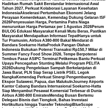
Hadirkan Rumah Sakit Berstandar Internasional Awal
Tahun 2027, Perkuat Kolaborasi Layanan Kesehatan
Indonesia
Akselerasi Pertumbuhan Ekonomi Jelang
Perayaan Kemerdekaan, Kemendag Dukung Gelaran ISF
2026
Penyesuaian Harga, Pertamina Patra Niaga
menurunkan Harga Pertamax per 1 Agustus 2026
Perum
BULOG Edukasi Masyarakat Kenali Mutu Beras, Pastikan
Masyarakat Mendapatkan Informasi Tepat
Hanya untuk
Tur Pramusim, Airbus A380-800 Bakal Mendarat di
Bandara Soekarno Hatta
Produk Pangan Olahan
Indonesia Bukukan Potensi Transaksi Rp150,7 Miliar di
Summer Fancy Food Show 2026, Tempe Berpotensi
Tembus Pasar AS
IPC Terminal Petikemas Bantu Perkuat
Upaya Pencegahan Stunting Melalui Program PELITA
2026
Dukung Pengelolaan Sampah Berkelanjutan di
Jawa Barat, PLN Siap Serap Listrik PSEL Legok
Nangka
Kemendag Perkuat Sinergi Pengembangan
Ekspor Sulawesi, Papua, dan Maluku
InJourney Airports
Kantor Cabang Bandara Internasional Soekarno-Hatta
Siap Menyambut Pesawat Komersial Terbesar di Dunia
Airbus A380-800 Emirates
Mendag Busan Bertemu
Delegasi Bisnis dari Tiongkok, Bahas Investasi
Hortikultura hingga Transfer Teknologi
BlueScope