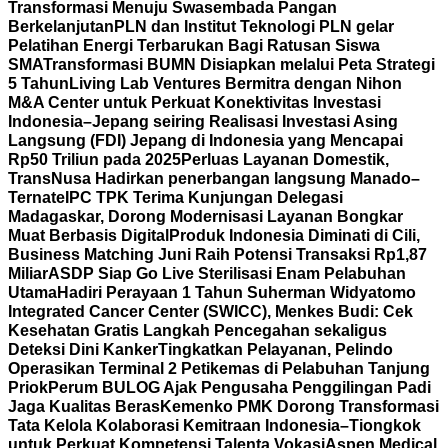
Transformasi Menuju Swasembada Pangan
Berkelanjutan
PLN dan Institut Teknologi PLN gelar
Pelatihan Energi Terbarukan Bagi Ratusan Siswa
SMA
Transformasi BUMN Disiapkan melalui Peta Strategi
5 Tahun
Living Lab Ventures Bermitra dengan Nihon
M&A Center untuk Perkuat Konektivitas Investasi
Indonesia–Jepang seiring Realisasi Investasi Asing
Langsung (FDI) Jepang di Indonesia yang Mencapai
Rp50 Triliun pada 2025
Perluas Layanan Domestik,
TransNusa Hadirkan penerbangan langsung Manado–
Ternate
IPC TPK Terima Kunjungan Delegasi
Madagaskar, Dorong Modernisasi Layanan Bongkar
Muat Berbasis Digital
Produk Indonesia Diminati di Cili,
Business Matching Juni Raih Potensi Transaksi Rp1,87
Miliar
ASDP Siap Go Live Sterilisasi Enam Pelabuhan
Utama
Hadiri Perayaan 1 Tahun Suherman Widyatomo
Integrated Cancer Center (SWICC), Menkes Budi: Cek
Kesehatan Gratis Langkah Pencegahan sekaligus
Deteksi Dini Kanker
Tingkatkan Pelayanan, Pelindo
Operasikan Terminal 2 Petikemas di Pelabuhan Tanjung
Priok
Perum BULOG Ajak Pengusaha Penggilingan Padi
Jaga Kualitas Beras
Kemenko PMK Dorong Transformasi
Tata Kelola Kolaborasi Kemitraan Indonesia–Tiongkok
untuk Perkuat Kompetensi Talenta Vokasi
Aspen Medical