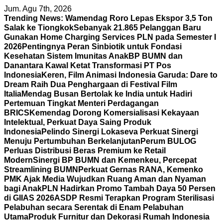
Skip
Jum. Agu 7th, 2026
to
Trending News:
Wamendag Roro Lepas Ekspor 3,5 Ton
content
Salak ke Tiongkok
Sebanyak 21.865 Pelanggan Baru
Gunakan Home Charging Services PLN pada Semester I
2026
Pentingnya Peran Sinbiotik untuk Fondasi
Kesehatan Sistem Imunitas Anak
BP BUMN dan
Danantara Kawal Ketat Transformasi PT Pos
Indonesia
Keren, Film Animasi Indonesia Garuda: Dare to
Dream Raih Dua Penghargaan di Festival Film
Italia
Mendag Busan Bertolak ke India untuk Hadiri
Pertemuan Tingkat Menteri Perdagangan
BRICS
Kemendag Dorong Komersialisasi Kekayaan
Intelektual, Perkuat Daya Saing Produk
Indonesia
Pelindo Sinergi Lokaseva Perkuat Sinergi
Menuju Pertumbuhan Berkelanjutan
Perum BULOG
Perluas Distribusi Beras Premium ke Retail
Modern
Sinergi BP BUMN dan Kemenkeu, Percepat
Streamlining BUMN
Perkuat Gernas RANA, Kemenko
PMK Ajak Media Wujudkan Ruang Aman dan Nyaman
bagi Anak
PLN Hadirkan Promo Tambah Daya 50 Persen
di GIIAS 2026
ASDP Resmi Terapkan Program Sterilisasi
Pelabuhan secara Serentak di Enam Pelabuhan
Utama
Produk Furnitur dan Dekorasi Rumah Indonesia