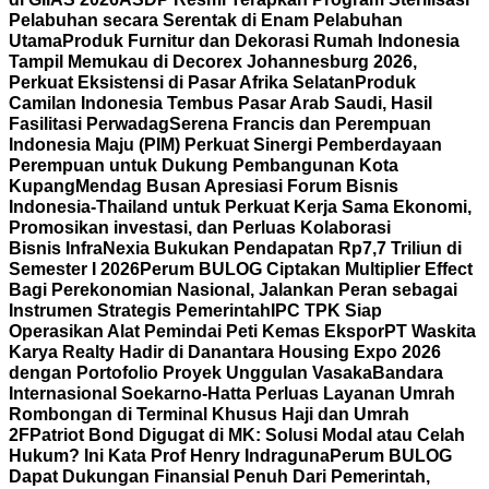
Pelabuhan secara Serentak di Enam Pelabuhan
Utama
Produk Furnitur dan Dekorasi Rumah Indonesia
Tampil Memukau di Decorex Johannesburg 2026,
Perkuat Eksistensi di Pasar Afrika Selatan
Produk
Camilan Indonesia Tembus Pasar Arab Saudi, Hasil
Fasilitasi Perwadag
Serena Francis dan Perempuan
Indonesia Maju (PIM) Perkuat Sinergi Pemberdayaan
Perempuan untuk Dukung Pembangunan Kota
Kupang
Mendag Busan Apresiasi Forum Bisnis
Indonesia-Thailand untuk Perkuat Kerja Sama Ekonomi,
Promosikan investasi, dan Perluas Kolaborasi
Bisnis
InfraNexia Bukukan Pendapatan Rp7,7 Triliun di
Semester I 2026
Perum BULOG Ciptakan Multiplier Effect
Bagi Perekonomian Nasional, Jalankan Peran sebagai
Instrumen Strategis Pemerintah
IPC TPK Siap
Operasikan Alat Pemindai Peti Kemas Ekspor
PT Waskita
Karya Realty Hadir di Danantara Housing Expo 2026
dengan Portofolio Proyek Unggulan Vasaka
Bandara
Internasional Soekarno-Hatta Perluas Layanan Umrah
Rombongan di Terminal Khusus Haji dan Umrah
2F
Patriot Bond Digugat di MK: Solusi Modal atau Celah
Hukum? Ini Kata Prof Henry Indraguna
Perum BULOG
Dapat Dukungan Finansial Penuh Dari Pemerintah,