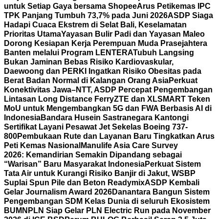
untuk Setiap Gaya bersama Shopee
Arus Petikemas IPC
TPK Panjang Tumbuh 73,7% pada Juni 2026
ASDP Siaga
Hadapi Cuaca Ekstrem di Selat Bali, Keselamatan
Prioritas Utama
Yayasan Bulir Padi dan Yayasan Maleo
Dorong Kesiapan Kerja Perempuan Muda Prasejahtera
Banten melalui Program LENTERA
Tubuh Langsing
Bukan Jaminan Bebas Risiko Kardiovaskular,
Daewoong dan PERKI Ingatkan Risiko Obesitas pada
Berat Badan Normal di Kalangan Orang Asia
Perkuat
Konektivitas Jawa–NTT, ASDP Percepat Pengembangan
Lintasan Long Distance Ferry
ZTE dan XLSMART Teken
MoU untuk Mengembangkan 5G dan FWA Berbasis AI di
Indonesia
Bandara Husein Sastranegara Kantongi
Sertifikat Layani Pesawat Jet Sekelas Boeing 737-
800
Pembukaan Rute dan Layanan Baru Tingkatkan Arus
Peti Kemas Nasional
Manulife Asia Care Survey
2026: Kemandirian Semakin Dipandang sebagai
“Warisan” Baru Masyarakat Indonesia
Perkuat Sistem
Tata Air untuk Kurangi Risiko Banjir di Jakut, WSBP
Suplai Spun Pile dan Beton Readymix
ASDP Kembali
Gelar Journalism Award 2026
Danantara Bangun Sistem
Pengembangan SDM Kelas Dunia di seluruh Ekosistem
BUMN
PLN Siap Gelar PLN Electric Run pada November