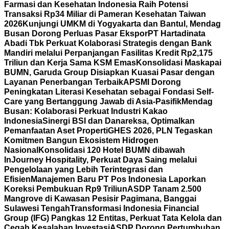
Farmasi dan Kesehatan Indonesia Raih Potensi
Transaksi Rp34 Miliar di Pameran Kesehatan Taiwan
2026
Kunjungi UMKM di Yogyakarta dan Bantul, Mendag
Busan Dorong Perluas Pasar Ekspor
PT Hartadinata
Abadi Tbk Perkuat Kolaborasi Strategis dengan Bank
Mandiri melalui Perpanjangan Fasilitas Kredit Rp2,175
Triliun dan Kerja Sama KSM Emas
Konsolidasi Maskapai
BUMN, Garuda Group Disiapkan Kuasai Pasar dengan
Layanan Penerbangan Terbaik
APSMI Dorong
Peningkatan Literasi Kesehatan sebagai Fondasi Self-
Care yang Bertanggung Jawab di Asia-Pasifik
Mendag
Busan: Kolaborasi Perkuat Industri Kakao
Indonesia
Sinergi BSI dan Danareksa, Optimalkan
Pemanfaatan Aset Properti
GHES 2026, PLN Tegaskan
Komitmen Bangun Ekosistem Hidrogen
Nasional
Konsolidasi 120 Hotel BUMN dibawah
InJourney Hospitality, Perkuat Daya Saing melalui
Pengelolaan yang Lebih Terintegrasi dan
Efisien
Manajemen Baru PT Pos Indonesia Laporkan
Koreksi Pembukuan Rp9 Triliun
ASDP Tanam 2.500
Mangrove di Kawasan Pesisir Pagimana, Banggai
Sulawesi Tengah
Transformasi Indonesia Financial
Group (IFG) Pangkas 12 Entitas, Perkuat Tata Kelola dan
Cegah Kesalahan Investasi
ASDP Dorong Pertumbuhan