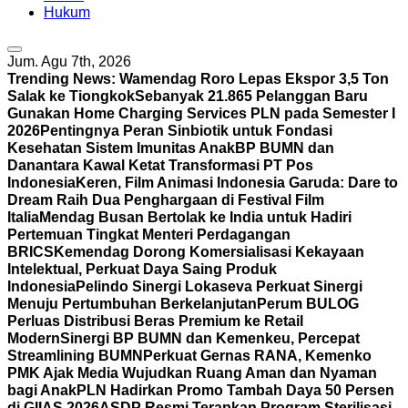
Hukum
Jum. Agu 7th, 2026
Trending News:
Wamendag Roro Lepas Ekspor 3,5 Ton
Salak ke Tiongkok
Sebanyak 21.865 Pelanggan Baru
Gunakan Home Charging Services PLN pada Semester I
2026
Pentingnya Peran Sinbiotik untuk Fondasi
Kesehatan Sistem Imunitas Anak
BP BUMN dan
Danantara Kawal Ketat Transformasi PT Pos
Indonesia
Keren, Film Animasi Indonesia Garuda: Dare to
Dream Raih Dua Penghargaan di Festival Film
Italia
Mendag Busan Bertolak ke India untuk Hadiri
Pertemuan Tingkat Menteri Perdagangan
BRICS
Kemendag Dorong Komersialisasi Kekayaan
Intelektual, Perkuat Daya Saing Produk
Indonesia
Pelindo Sinergi Lokaseva Perkuat Sinergi
Menuju Pertumbuhan Berkelanjutan
Perum BULOG
Perluas Distribusi Beras Premium ke Retail
Modern
Sinergi BP BUMN dan Kemenkeu, Percepat
Streamlining BUMN
Perkuat Gernas RANA, Kemenko
PMK Ajak Media Wujudkan Ruang Aman dan Nyaman
bagi Anak
PLN Hadirkan Promo Tambah Daya 50 Persen
di GIIAS 2026
ASDP Resmi Terapkan Program Sterilisasi