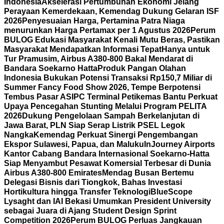
Indonesia
Akselerasi Pertumbuhan Ekonomi Jelang
Perayaan Kemerdekaan, Kemendag Dukung Gelaran ISF
2026
Penyesuaian Harga, Pertamina Patra Niaga
menurunkan Harga Pertamax per 1 Agustus 2026
Perum
BULOG Edukasi Masyarakat Kenali Mutu Beras, Pastikan
Masyarakat Mendapatkan Informasi Tepat
Hanya untuk
Tur Pramusim, Airbus A380-800 Bakal Mendarat di
Bandara Soekarno Hatta
Produk Pangan Olahan
Indonesia Bukukan Potensi Transaksi Rp150,7 Miliar di
Summer Fancy Food Show 2026, Tempe Berpotensi
Tembus Pasar AS
IPC Terminal Petikemas Bantu Perkuat
Upaya Pencegahan Stunting Melalui Program PELITA
2026
Dukung Pengelolaan Sampah Berkelanjutan di
Jawa Barat, PLN Siap Serap Listrik PSEL Legok
Nangka
Kemendag Perkuat Sinergi Pengembangan
Ekspor Sulawesi, Papua, dan Maluku
InJourney Airports
Kantor Cabang Bandara Internasional Soekarno-Hatta
Siap Menyambut Pesawat Komersial Terbesar di Dunia
Airbus A380-800 Emirates
Mendag Busan Bertemu
Delegasi Bisnis dari Tiongkok, Bahas Investasi
Hortikultura hingga Transfer Teknologi
BlueScope
Lysaght dan IAI Bekasi Umumkan President University
sebagai Juara di Ajang Student Design Sprint
Competition 2026
Perum BULOG Perluas Jangkauan