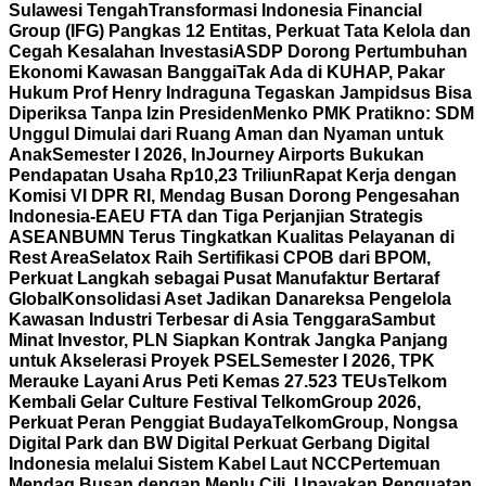
Sulawesi Tengah
Transformasi Indonesia Financial
Group (IFG) Pangkas 12 Entitas, Perkuat Tata Kelola dan
Cegah Kesalahan Investasi
ASDP Dorong Pertumbuhan
Ekonomi Kawasan Banggai
Tak Ada di KUHAP, Pakar
Hukum Prof Henry Indraguna Tegaskan Jampidsus Bisa
Diperiksa Tanpa Izin Presiden
Menko PMK Pratikno: SDM
Unggul Dimulai dari Ruang Aman dan Nyaman untuk
Anak
Semester I 2026, InJourney Airports Bukukan
Pendapatan Usaha Rp10,23 Triliun
Rapat Kerja dengan
Komisi VI DPR RI, Mendag Busan Dorong Pengesahan
Indonesia-EAEU FTA dan Tiga Perjanjian Strategis
ASEAN
BUMN Terus Tingkatkan Kualitas Pelayanan di
Rest Area
Selatox Raih Sertifikasi CPOB dari BPOM,
Perkuat Langkah sebagai Pusat Manufaktur Bertaraf
Global
Konsolidasi Aset Jadikan Danareksa Pengelola
Kawasan Industri Terbesar di Asia Tenggara
Sambut
Minat Investor, PLN Siapkan Kontrak Jangka Panjang
untuk Akselerasi Proyek PSEL
Semester I 2026, TPK
Merauke Layani Arus Peti Kemas 27.523 TEUs
Telkom
Kembali Gelar Culture Festival TelkomGroup 2026,
Perkuat Peran Penggiat Budaya
TelkomGroup, Nongsa
Digital Park dan BW Digital Perkuat Gerbang Digital
Indonesia melalui Sistem Kabel Laut NCC
Pertemuan
Mendag Busan dengan Menlu Cili, Upayakan Penguatan