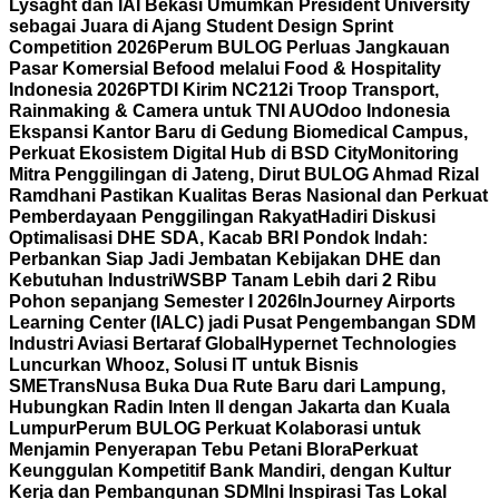
Lysaght dan IAI Bekasi Umumkan President University
sebagai Juara di Ajang Student Design Sprint
Competition 2026
Perum BULOG Perluas Jangkauan
Pasar Komersial Befood melalui Food & Hospitality
Indonesia 2026
PTDI Kirim NC212i Troop Transport,
Rainmaking & Camera untuk TNI AU
Odoo Indonesia
Ekspansi Kantor Baru di Gedung Biomedical Campus,
Perkuat Ekosistem Digital Hub di BSD City
Monitoring
Mitra Penggilingan di Jateng, Dirut BULOG Ahmad Rizal
Ramdhani Pastikan Kualitas Beras Nasional dan Perkuat
Pemberdayaan Penggilingan Rakyat
Hadiri Diskusi
Optimalisasi DHE SDA, Kacab BRI Pondok Indah:
Perbankan Siap Jadi Jembatan Kebijakan DHE dan
Kebutuhan Industri
WSBP Tanam Lebih dari 2 Ribu
Pohon sepanjang Semester I 2026
InJourney Airports
Learning Center (IALC) jadi Pusat Pengembangan SDM
Industri Aviasi Bertaraf Global
Hypernet Technologies
Luncurkan Whooz, Solusi IT untuk Bisnis
SME
TransNusa Buka Dua Rute Baru dari Lampung,
Hubungkan Radin Inten II dengan Jakarta dan Kuala
Lumpur
Perum BULOG Perkuat Kolaborasi untuk
Menjamin Penyerapan Tebu Petani Blora
Perkuat
Keunggulan Kompetitif Bank Mandiri, dengan Kultur
Kerja dan Pembangunan SDM
Ini Inspirasi Tas Lokal