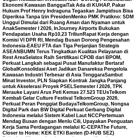
Ekonomi Kawasan Banggai
Tak Ada di KUHAP, Pakar
Hukum Prof Henry Indraguna Tegaskan Jampidsus Bisa
Diperiksa Tanpa Izin Presiden
Menko PMK Pratikno: SDM
Unggul Dimulai dari Ruang Aman dan Nyaman untuk
Anak
Semester I 2026, InJourney Airports Bukukan
Pendapatan Usaha Rp10,23 Triliun
Rapat Kerja dengan
Komisi VI DPR RI, Mendag Busan Dorong Pengesahan
Indonesia-EAEU FTA dan Tiga Perjanjian Strategis
ASEAN
BUMN Terus Tingkatkan Kualitas Pelayanan di
Rest Area
Selatox Raih Sertifikasi CPOB dari BPOM,
Perkuat Langkah sebagai Pusat Manufaktur Bertaraf
Global
Konsolidasi Aset Jadikan Danareksa Pengelola
Kawasan Industri Terbesar di Asia Tenggara
Sambut
Minat Investor, PLN Siapkan Kontrak Jangka Panjang
untuk Akselerasi Proyek PSEL
Semester I 2026, TPK
Merauke Layani Arus Peti Kemas 27.523 TEUs
Telkom
Kembali Gelar Culture Festival TelkomGroup 2026,
Perkuat Peran Penggiat Budaya
TelkomGroup, Nongsa
Digital Park dan BW Digital Perkuat Gerbang Digital
Indonesia melalui Sistem Kabel Laut NCC
Pertemuan
Mendag Busan dengan Menlu Cili, Upayakan Penguatan
Kerja Sama Perdagangan melalui IC-CEPA
The Future,
Closer to Home: KEK ETKI Banten (D-HUB SEZ)