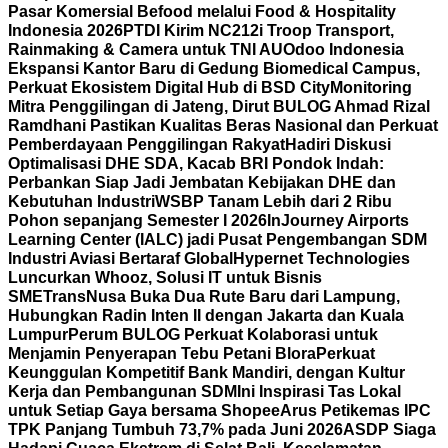
Pasar Komersial Befood melalui Food & Hospitality
Indonesia 2026
PTDI Kirim NC212i Troop Transport,
Rainmaking & Camera untuk TNI AU
Odoo Indonesia
Ekspansi Kantor Baru di Gedung Biomedical Campus,
Perkuat Ekosistem Digital Hub di BSD City
Monitoring
Mitra Penggilingan di Jateng, Dirut BULOG Ahmad Rizal
Ramdhani Pastikan Kualitas Beras Nasional dan Perkuat
Pemberdayaan Penggilingan Rakyat
Hadiri Diskusi
Optimalisasi DHE SDA, Kacab BRI Pondok Indah:
Perbankan Siap Jadi Jembatan Kebijakan DHE dan
Kebutuhan Industri
WSBP Tanam Lebih dari 2 Ribu
Pohon sepanjang Semester I 2026
InJourney Airports
Learning Center (IALC) jadi Pusat Pengembangan SDM
Industri Aviasi Bertaraf Global
Hypernet Technologies
Luncurkan Whooz, Solusi IT untuk Bisnis
SME
TransNusa Buka Dua Rute Baru dari Lampung,
Hubungkan Radin Inten II dengan Jakarta dan Kuala
Lumpur
Perum BULOG Perkuat Kolaborasi untuk
Menjamin Penyerapan Tebu Petani Blora
Perkuat
Keunggulan Kompetitif Bank Mandiri, dengan Kultur
Kerja dan Pembangunan SDM
Ini Inspirasi Tas Lokal
untuk Setiap Gaya bersama Shopee
Arus Petikemas IPC
TPK Panjang Tumbuh 73,7% pada Juni 2026
ASDP Siaga