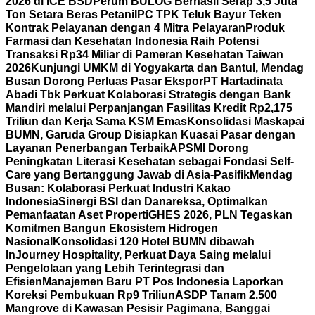
2026 di ICE BSD
Perum BULOG Berhasil Serap 3,5 Juta
Ton Setara Beras Petani
IPC TPK Teluk Bayur Teken
Kontrak Pelayanan dengan 4 Mitra Pelayaran
Produk
Farmasi dan Kesehatan Indonesia Raih Potensi
Transaksi Rp34 Miliar di Pameran Kesehatan Taiwan
2026
Kunjungi UMKM di Yogyakarta dan Bantul, Mendag
Busan Dorong Perluas Pasar Ekspor
PT Hartadinata
Abadi Tbk Perkuat Kolaborasi Strategis dengan Bank
Mandiri melalui Perpanjangan Fasilitas Kredit Rp2,175
Triliun dan Kerja Sama KSM Emas
Konsolidasi Maskapai
BUMN, Garuda Group Disiapkan Kuasai Pasar dengan
Layanan Penerbangan Terbaik
APSMI Dorong
Peningkatan Literasi Kesehatan sebagai Fondasi Self-
Care yang Bertanggung Jawab di Asia-Pasifik
Mendag
Busan: Kolaborasi Perkuat Industri Kakao
Indonesia
Sinergi BSI dan Danareksa, Optimalkan
Pemanfaatan Aset Properti
GHES 2026, PLN Tegaskan
Komitmen Bangun Ekosistem Hidrogen
Nasional
Konsolidasi 120 Hotel BUMN dibawah
InJourney Hospitality, Perkuat Daya Saing melalui
Pengelolaan yang Lebih Terintegrasi dan
Efisien
Manajemen Baru PT Pos Indonesia Laporkan
Koreksi Pembukuan Rp9 Triliun
ASDP Tanam 2.500
Mangrove di Kawasan Pesisir Pagimana, Banggai