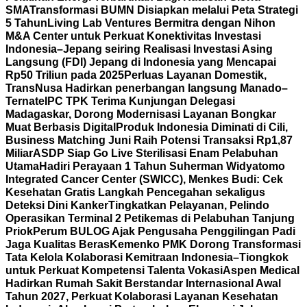
SMA
Transformasi BUMN Disiapkan melalui Peta Strategi
5 Tahun
Living Lab Ventures Bermitra dengan Nihon
M&A Center untuk Perkuat Konektivitas Investasi
Indonesia–Jepang seiring Realisasi Investasi Asing
Langsung (FDI) Jepang di Indonesia yang Mencapai
Rp50 Triliun pada 2025
Perluas Layanan Domestik,
TransNusa Hadirkan penerbangan langsung Manado–
Ternate
IPC TPK Terima Kunjungan Delegasi
Madagaskar, Dorong Modernisasi Layanan Bongkar
Muat Berbasis Digital
Produk Indonesia Diminati di Cili,
Business Matching Juni Raih Potensi Transaksi Rp1,87
Miliar
ASDP Siap Go Live Sterilisasi Enam Pelabuhan
Utama
Hadiri Perayaan 1 Tahun Suherman Widyatomo
Integrated Cancer Center (SWICC), Menkes Budi: Cek
Kesehatan Gratis Langkah Pencegahan sekaligus
Deteksi Dini Kanker
Tingkatkan Pelayanan, Pelindo
Operasikan Terminal 2 Petikemas di Pelabuhan Tanjung
Priok
Perum BULOG Ajak Pengusaha Penggilingan Padi
Jaga Kualitas Beras
Kemenko PMK Dorong Transformasi
Tata Kelola Kolaborasi Kemitraan Indonesia–Tiongkok
untuk Perkuat Kompetensi Talenta Vokasi
Aspen Medical
Hadirkan Rumah Sakit Berstandar Internasional Awal
Tahun 2027, Perkuat Kolaborasi Layanan Kesehatan