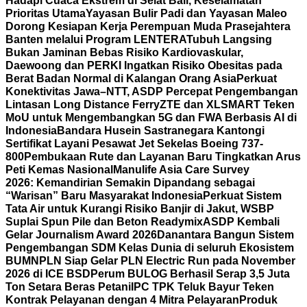
Hadapi Cuaca Ekstrem di Selat Bali, Keselamatan
Prioritas Utama
Yayasan Bulir Padi dan Yayasan Maleo
Dorong Kesiapan Kerja Perempuan Muda Prasejahtera
Banten melalui Program LENTERA
Tubuh Langsing
Bukan Jaminan Bebas Risiko Kardiovaskular,
Daewoong dan PERKI Ingatkan Risiko Obesitas pada
Berat Badan Normal di Kalangan Orang Asia
Perkuat
Konektivitas Jawa–NTT, ASDP Percepat Pengembangan
Lintasan Long Distance Ferry
ZTE dan XLSMART Teken
MoU untuk Mengembangkan 5G dan FWA Berbasis AI di
Indonesia
Bandara Husein Sastranegara Kantongi
Sertifikat Layani Pesawat Jet Sekelas Boeing 737-
800
Pembukaan Rute dan Layanan Baru Tingkatkan Arus
Peti Kemas Nasional
Manulife Asia Care Survey
2026: Kemandirian Semakin Dipandang sebagai
“Warisan” Baru Masyarakat Indonesia
Perkuat Sistem
Tata Air untuk Kurangi Risiko Banjir di Jakut, WSBP
Suplai Spun Pile dan Beton Readymix
ASDP Kembali
Gelar Journalism Award 2026
Danantara Bangun Sistem
Pengembangan SDM Kelas Dunia di seluruh Ekosistem
BUMN
PLN Siap Gelar PLN Electric Run pada November
2026 di ICE BSD
Perum BULOG Berhasil Serap 3,5 Juta
Ton Setara Beras Petani
IPC TPK Teluk Bayur Teken
Kontrak Pelayanan dengan 4 Mitra Pelayaran
Produk