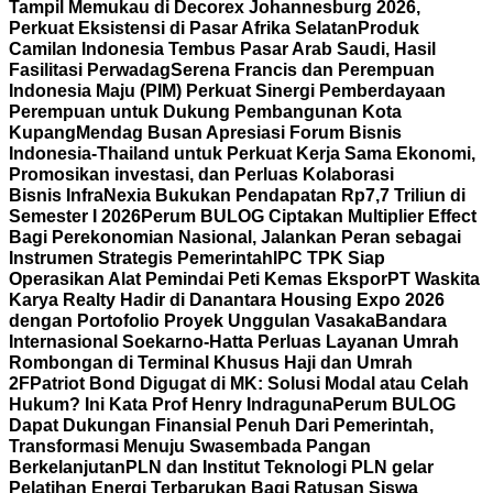
Tampil Memukau di Decorex Johannesburg 2026,
Perkuat Eksistensi di Pasar Afrika Selatan
Produk
Camilan Indonesia Tembus Pasar Arab Saudi, Hasil
Fasilitasi Perwadag
Serena Francis dan Perempuan
Indonesia Maju (PIM) Perkuat Sinergi Pemberdayaan
Perempuan untuk Dukung Pembangunan Kota
Kupang
Mendag Busan Apresiasi Forum Bisnis
Indonesia-Thailand untuk Perkuat Kerja Sama Ekonomi,
Promosikan investasi, dan Perluas Kolaborasi
Bisnis
InfraNexia Bukukan Pendapatan Rp7,7 Triliun di
Semester I 2026
Perum BULOG Ciptakan Multiplier Effect
Bagi Perekonomian Nasional, Jalankan Peran sebagai
Instrumen Strategis Pemerintah
IPC TPK Siap
Operasikan Alat Pemindai Peti Kemas Ekspor
PT Waskita
Karya Realty Hadir di Danantara Housing Expo 2026
dengan Portofolio Proyek Unggulan Vasaka
Bandara
Internasional Soekarno-Hatta Perluas Layanan Umrah
Rombongan di Terminal Khusus Haji dan Umrah
2F
Patriot Bond Digugat di MK: Solusi Modal atau Celah
Hukum? Ini Kata Prof Henry Indraguna
Perum BULOG
Dapat Dukungan Finansial Penuh Dari Pemerintah,
Transformasi Menuju Swasembada Pangan
Berkelanjutan
PLN dan Institut Teknologi PLN gelar
Pelatihan Energi Terbarukan Bagi Ratusan Siswa