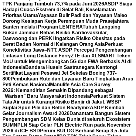
TPK Panjang Tumbuh 73,7% pada Juni 2026
ASDP Siaga
Hadapi Cuaca Ekstrem di Selat Bali, Keselamatan
Prioritas Utama
Yayasan Bulir Padi dan Yayasan Maleo
Dorong Kesiapan Kerja Perempuan Muda Prasejahtera
Banten melalui Program LENTERA
Tubuh Langsing
Bukan Jaminan Bebas Risiko Kardiovaskular,
Daewoong dan PERKI Ingatkan Risiko Obesitas pada
Berat Badan Normal di Kalangan Orang Asia
Perkuat
Konektivitas Jawa–NTT, ASDP Percepat Pengembangan
Lintasan Long Distance Ferry
ZTE dan XLSMART Teken
MoU untuk Mengembangkan 5G dan FWA Berbasis AI di
Indonesia
Bandara Husein Sastranegara Kantongi
Sertifikat Layani Pesawat Jet Sekelas Boeing 737-
800
Pembukaan Rute dan Layanan Baru Tingkatkan Arus
Peti Kemas Nasional
Manulife Asia Care Survey
2026: Kemandirian Semakin Dipandang sebagai
“Warisan” Baru Masyarakat Indonesia
Perkuat Sistem
Tata Air untuk Kurangi Risiko Banjir di Jakut, WSBP
Suplai Spun Pile dan Beton Readymix
ASDP Kembali
Gelar Journalism Award 2026
Danantara Bangun Sistem
Pengembangan SDM Kelas Dunia di seluruh Ekosistem
BUMN
PLN Siap Gelar PLN Electric Run pada November
2026 di ICE BSD
Perum BULOG Berhasil Serap 3,5 Juta