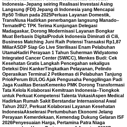
Indonesia–Jepang seiring Realisasi Investasi Asing
Langsung (FDI) Jepang di Indonesia yang Mencapai
Rp50 Triliun pada 2025
Perluas Layanan Domestik,
TransNusa Hadirkan penerbangan langsung Manado–
Ternate
IPC TPK Terima Kunjungan Delegasi
Madagaskar, Dorong Modernisasi Layanan Bongkar
Muat Berbasis Digital
Produk Indonesia Diminati di Cili,
Business Matching Juni Raih Potensi Transaksi Rp1,87
Miliar
ASDP Siap Go Live Sterilisasi Enam Pelabuhan
Utama
Hadiri Perayaan 1 Tahun Suherman Widyatomo
Integrated Cancer Center (SWICC), Menkes Budi: Cek
Kesehatan Gratis Langkah Pencegahan sekaligus
Deteksi Dini Kanker
Tingkatkan Pelayanan, Pelindo
Operasikan Terminal 2 Petikemas di Pelabuhan Tanjung
Priok
Perum BULOG Ajak Pengusaha Penggilingan Padi
Jaga Kualitas Beras
Kemenko PMK Dorong Transformasi
Tata Kelola Kolaborasi Kemitraan Indonesia–Tiongkok
untuk Perkuat Kompetensi Talenta Vokasi
Aspen Medical
Hadirkan Rumah Sakit Berstandar Internasional Awal
Tahun 2027, Perkuat Kolaborasi Layanan Kesehatan
Indonesia
Akselerasi Pertumbuhan Ekonomi Jelang
Perayaan Kemerdekaan, Kemendag Dukung Gelaran ISF
2026
Penyesuaian Harga, Pertamina Patra Niaga