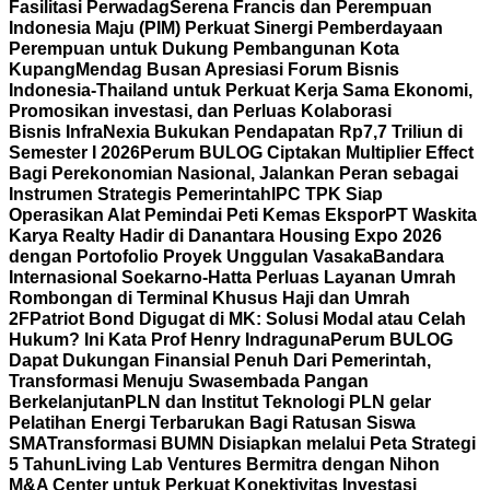
Fasilitasi Perwadag
Serena Francis dan Perempuan
Indonesia Maju (PIM) Perkuat Sinergi Pemberdayaan
Perempuan untuk Dukung Pembangunan Kota
Kupang
Mendag Busan Apresiasi Forum Bisnis
Indonesia-Thailand untuk Perkuat Kerja Sama Ekonomi,
Promosikan investasi, dan Perluas Kolaborasi
Bisnis
InfraNexia Bukukan Pendapatan Rp7,7 Triliun di
Semester I 2026
Perum BULOG Ciptakan Multiplier Effect
Bagi Perekonomian Nasional, Jalankan Peran sebagai
Instrumen Strategis Pemerintah
IPC TPK Siap
Operasikan Alat Pemindai Peti Kemas Ekspor
PT Waskita
Karya Realty Hadir di Danantara Housing Expo 2026
dengan Portofolio Proyek Unggulan Vasaka
Bandara
Internasional Soekarno-Hatta Perluas Layanan Umrah
Rombongan di Terminal Khusus Haji dan Umrah
2F
Patriot Bond Digugat di MK: Solusi Modal atau Celah
Hukum? Ini Kata Prof Henry Indraguna
Perum BULOG
Dapat Dukungan Finansial Penuh Dari Pemerintah,
Transformasi Menuju Swasembada Pangan
Berkelanjutan
PLN dan Institut Teknologi PLN gelar
Pelatihan Energi Terbarukan Bagi Ratusan Siswa
SMA
Transformasi BUMN Disiapkan melalui Peta Strategi
5 Tahun
Living Lab Ventures Bermitra dengan Nihon
M&A Center untuk Perkuat Konektivitas Investasi