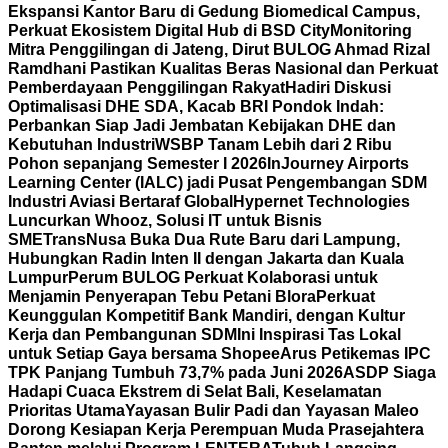
Ekspansi Kantor Baru di Gedung Biomedical Campus,
Perkuat Ekosistem Digital Hub di BSD City
Monitoring
Mitra Penggilingan di Jateng, Dirut BULOG Ahmad Rizal
Ramdhani Pastikan Kualitas Beras Nasional dan Perkuat
Pemberdayaan Penggilingan Rakyat
Hadiri Diskusi
Optimalisasi DHE SDA, Kacab BRI Pondok Indah:
Perbankan Siap Jadi Jembatan Kebijakan DHE dan
Kebutuhan Industri
WSBP Tanam Lebih dari 2 Ribu
Pohon sepanjang Semester I 2026
InJourney Airports
Learning Center (IALC) jadi Pusat Pengembangan SDM
Industri Aviasi Bertaraf Global
Hypernet Technologies
Luncurkan Whooz, Solusi IT untuk Bisnis
SME
TransNusa Buka Dua Rute Baru dari Lampung,
Hubungkan Radin Inten II dengan Jakarta dan Kuala
Lumpur
Perum BULOG Perkuat Kolaborasi untuk
Menjamin Penyerapan Tebu Petani Blora
Perkuat
Keunggulan Kompetitif Bank Mandiri, dengan Kultur
Kerja dan Pembangunan SDM
Ini Inspirasi Tas Lokal
untuk Setiap Gaya bersama Shopee
Arus Petikemas IPC
TPK Panjang Tumbuh 73,7% pada Juni 2026
ASDP Siaga
Hadapi Cuaca Ekstrem di Selat Bali, Keselamatan
Prioritas Utama
Yayasan Bulir Padi dan Yayasan Maleo
Dorong Kesiapan Kerja Perempuan Muda Prasejahtera