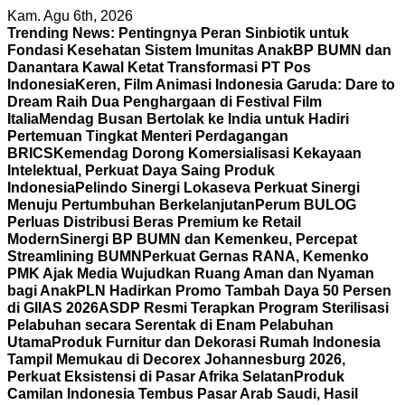
Skip
Kam. Agu 6th, 2026
to
Trending News:
Pentingnya Peran Sinbiotik untuk
content
Fondasi Kesehatan Sistem Imunitas Anak
BP BUMN dan
Danantara Kawal Ketat Transformasi PT Pos
Indonesia
Keren, Film Animasi Indonesia Garuda: Dare to
Dream Raih Dua Penghargaan di Festival Film
Italia
Mendag Busan Bertolak ke India untuk Hadiri
Pertemuan Tingkat Menteri Perdagangan
BRICS
Kemendag Dorong Komersialisasi Kekayaan
Intelektual, Perkuat Daya Saing Produk
Indonesia
Pelindo Sinergi Lokaseva Perkuat Sinergi
Menuju Pertumbuhan Berkelanjutan
Perum BULOG
Perluas Distribusi Beras Premium ke Retail
Modern
Sinergi BP BUMN dan Kemenkeu, Percepat
Streamlining BUMN
Perkuat Gernas RANA, Kemenko
PMK Ajak Media Wujudkan Ruang Aman dan Nyaman
bagi Anak
PLN Hadirkan Promo Tambah Daya 50 Persen
di GIIAS 2026
ASDP Resmi Terapkan Program Sterilisasi
Pelabuhan secara Serentak di Enam Pelabuhan
Utama
Produk Furnitur dan Dekorasi Rumah Indonesia
Tampil Memukau di Decorex Johannesburg 2026,
Perkuat Eksistensi di Pasar Afrika Selatan
Produk
Camilan Indonesia Tembus Pasar Arab Saudi, Hasil