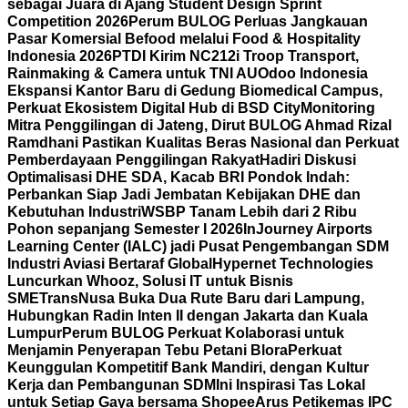
sebagai Juara di Ajang Student Design Sprint
Competition 2026
Perum BULOG Perluas Jangkauan
Pasar Komersial Befood melalui Food & Hospitality
Indonesia 2026
PTDI Kirim NC212i Troop Transport,
Rainmaking & Camera untuk TNI AU
Odoo Indonesia
Ekspansi Kantor Baru di Gedung Biomedical Campus,
Perkuat Ekosistem Digital Hub di BSD City
Monitoring
Mitra Penggilingan di Jateng, Dirut BULOG Ahmad Rizal
Ramdhani Pastikan Kualitas Beras Nasional dan Perkuat
Pemberdayaan Penggilingan Rakyat
Hadiri Diskusi
Optimalisasi DHE SDA, Kacab BRI Pondok Indah:
Perbankan Siap Jadi Jembatan Kebijakan DHE dan
Kebutuhan Industri
WSBP Tanam Lebih dari 2 Ribu
Pohon sepanjang Semester I 2026
InJourney Airports
Learning Center (IALC) jadi Pusat Pengembangan SDM
Industri Aviasi Bertaraf Global
Hypernet Technologies
Luncurkan Whooz, Solusi IT untuk Bisnis
SME
TransNusa Buka Dua Rute Baru dari Lampung,
Hubungkan Radin Inten II dengan Jakarta dan Kuala
Lumpur
Perum BULOG Perkuat Kolaborasi untuk
Menjamin Penyerapan Tebu Petani Blora
Perkuat
Keunggulan Kompetitif Bank Mandiri, dengan Kultur
Kerja dan Pembangunan SDM
Ini Inspirasi Tas Lokal
untuk Setiap Gaya bersama Shopee
Arus Petikemas IPC