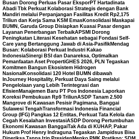
Busan Dorong Perluas Pasar Ekspor
PT Hartadinata
Abadi Tbk Perkuat Kolaborasi Strategis dengan Bank
Mandiri melalui Perpanjangan Fasilitas Kredit Rp2,175
Triliun dan Kerja Sama KSM Emas
Konsolidasi Maskapai
BUMN, Garuda Group Disiapkan Kuasai Pasar dengan
Layanan Penerbangan Terbaik
APSMI Dorong
Peningkatan Literasi Kesehatan sebagai Fondasi Self-
Care yang Bertanggung Jawab di Asia-Pasifik
Mendag
Busan: Kolaborasi Perkuat Industri Kakao
Indonesia
Sinergi BSI dan Danareksa, Optimalkan
Pemanfaatan Aset Properti
GHES 2026, PLN Tegaskan
Komitmen Bangun Ekosistem Hidrogen
Nasional
Konsolidasi 120 Hotel BUMN dibawah
InJourney Hospitality, Perkuat Daya Saing melalui
Pengelolaan yang Lebih Terintegrasi dan
Efisien
Manajemen Baru PT Pos Indonesia Laporkan
Koreksi Pembukuan Rp9 Triliun
ASDP Tanam 2.500
Mangrove di Kawasan Pesisir Pagimana, Banggai
Sulawesi Tengah
Transformasi Indonesia Financial
Group (IFG) Pangkas 12 Entitas, Perkuat Tata Kelola dan
Cegah Kesalahan Investasi
ASDP Dorong Pertumbuhan
Ekonomi Kawasan Banggai
Tak Ada di KUHAP, Pakar
Hukum Prof Henry Indraguna Tegaskan Jampidsus Bisa
Diperiksa Tanpa Izin Presiden
Menko PMK Pratikno: SDM