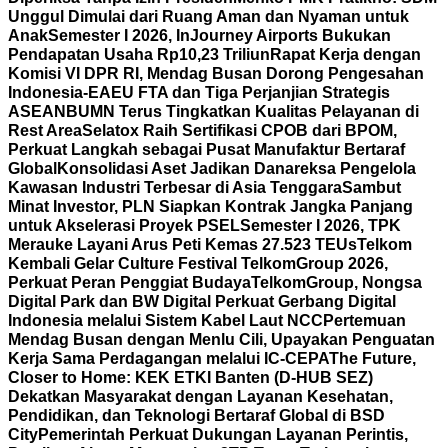
Unggul Dimulai dari Ruang Aman dan Nyaman untuk
Anak
Semester I 2026, InJourney Airports Bukukan
Pendapatan Usaha Rp10,23 Triliun
Rapat Kerja dengan
Komisi VI DPR RI, Mendag Busan Dorong Pengesahan
Indonesia-EAEU FTA dan Tiga Perjanjian Strategis
ASEAN
BUMN Terus Tingkatkan Kualitas Pelayanan di
Rest Area
Selatox Raih Sertifikasi CPOB dari BPOM,
Perkuat Langkah sebagai Pusat Manufaktur Bertaraf
Global
Konsolidasi Aset Jadikan Danareksa Pengelola
Kawasan Industri Terbesar di Asia Tenggara
Sambut
Minat Investor, PLN Siapkan Kontrak Jangka Panjang
untuk Akselerasi Proyek PSEL
Semester I 2026, TPK
Merauke Layani Arus Peti Kemas 27.523 TEUs
Telkom
Kembali Gelar Culture Festival TelkomGroup 2026,
Perkuat Peran Penggiat Budaya
TelkomGroup, Nongsa
Digital Park dan BW Digital Perkuat Gerbang Digital
Indonesia melalui Sistem Kabel Laut NCC
Pertemuan
Mendag Busan dengan Menlu Cili, Upayakan Penguatan
Kerja Sama Perdagangan melalui IC-CEPA
The Future,
Closer to Home: KEK ETKI Banten (D-HUB SEZ)
Dekatkan Masyarakat dengan Layanan Kesehatan,
Pendidikan, dan Teknologi Bertaraf Global di BSD
City
Pemerintah Perkuat Dukungan Layanan Perintis,