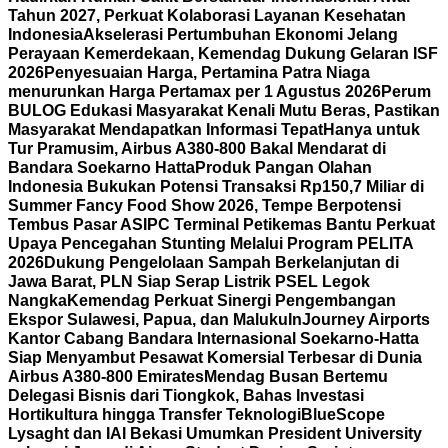
Tahun 2027, Perkuat Kolaborasi Layanan Kesehatan
Indonesia
Akselerasi Pertumbuhan Ekonomi Jelang
Perayaan Kemerdekaan, Kemendag Dukung Gelaran ISF
2026
Penyesuaian Harga, Pertamina Patra Niaga
menurunkan Harga Pertamax per 1 Agustus 2026
Perum
BULOG Edukasi Masyarakat Kenali Mutu Beras, Pastikan
Masyarakat Mendapatkan Informasi Tepat
Hanya untuk
Tur Pramusim, Airbus A380-800 Bakal Mendarat di
Bandara Soekarno Hatta
Produk Pangan Olahan
Indonesia Bukukan Potensi Transaksi Rp150,7 Miliar di
Summer Fancy Food Show 2026, Tempe Berpotensi
Tembus Pasar AS
IPC Terminal Petikemas Bantu Perkuat
Upaya Pencegahan Stunting Melalui Program PELITA
2026
Dukung Pengelolaan Sampah Berkelanjutan di
Jawa Barat, PLN Siap Serap Listrik PSEL Legok
Nangka
Kemendag Perkuat Sinergi Pengembangan
Ekspor Sulawesi, Papua, dan Maluku
InJourney Airports
Kantor Cabang Bandara Internasional Soekarno-Hatta
Siap Menyambut Pesawat Komersial Terbesar di Dunia
Airbus A380-800 Emirates
Mendag Busan Bertemu
Delegasi Bisnis dari Tiongkok, Bahas Investasi
Hortikultura hingga Transfer Teknologi
BlueScope
Lysaght dan IAI Bekasi Umumkan President University