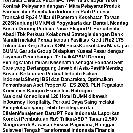
Ton Setara Beras Petani
IPC TPK Teluk Bayur Teken
Kontrak Pelayanan dengan 4 Mitra Pelayaran
Produk
Farmasi dan Kesehatan Indonesia Raih Potensi
Transaksi Rp34 Miliar di Pameran Kesehatan Taiwan
2026
Kunjungi UMKM di Yogyakarta dan Bantul, Mendag
Busan Dorong Perluas Pasar Ekspor
PT Hartadinata
Abadi Tbk Perkuat Kolaborasi Strategis dengan Bank
Mandiri melalui Perpanjangan Fasilitas Kredit Rp2,175
Triliun dan Kerja Sama KSM Emas
Konsolidasi Maskapai
BUMN, Garuda Group Disiapkan Kuasai Pasar dengan
Layanan Penerbangan Terbaik
APSMI Dorong
Peningkatan Literasi Kesehatan sebagai Fondasi Self-
Care yang Bertanggung Jawab di Asia-Pasifik
Mendag
Busan: Kolaborasi Perkuat Industri Kakao
Indonesia
Sinergi BSI dan Danareksa, Optimalkan
Pemanfaatan Aset Properti
GHES 2026, PLN Tegaskan
Komitmen Bangun Ekosistem Hidrogen
Nasional
Konsolidasi 120 Hotel BUMN dibawah
InJourney Hospitality, Perkuat Daya Saing melalui
Pengelolaan yang Lebih Terintegrasi dan
Efisien
Manajemen Baru PT Pos Indonesia Laporkan
Koreksi Pembukuan Rp9 Triliun
ASDP Tanam 2.500
Mangrove di Kawasan Pesisir Pagimana, Banggai
Sulawesi Tengah
Transformasi Indonesia Financial