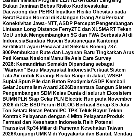
Banten melalui Program LENTERA
Tubuh Langsing
Bukan Jaminan Bebas Risiko Kardiovaskular,
Daewoong dan PERKI Ingatkan Risiko Obesitas pada
Berat Badan Normal di Kalangan Orang Asia
Perkuat
Konektivitas Jawa–NTT, ASDP Percepat Pengembangan
Lintasan Long Distance Ferry
ZTE dan XLSMART Teken
MoU untuk Mengembangkan 5G dan FWA Berbasis AI di
Indonesia
Bandara Husein Sastranegara Kantongi
Sertifikat Layani Pesawat Jet Sekelas Boeing 737-
800
Pembukaan Rute dan Layanan Baru Tingkatkan Arus
Peti Kemas Nasional
Manulife Asia Care Survey
2026: Kemandirian Semakin Dipandang sebagai
“Warisan” Baru Masyarakat Indonesia
Perkuat Sistem
Tata Air untuk Kurangi Risiko Banjir di Jakut, WSBP
Suplai Spun Pile dan Beton Readymix
ASDP Kembali
Gelar Journalism Award 2026
Danantara Bangun Sistem
Pengembangan SDM Kelas Dunia di seluruh Ekosistem
BUMN
PLN Siap Gelar PLN Electric Run pada November
2026 di ICE BSD
Perum BULOG Berhasil Serap 3,5 Juta
Ton Setara Beras Petani
IPC TPK Teluk Bayur Teken
Kontrak Pelayanan dengan 4 Mitra Pelayaran
Produk
Farmasi dan Kesehatan Indonesia Raih Potensi
Transaksi Rp34 Miliar di Pameran Kesehatan Taiwan
2026
Kunjungi UMKM di Yogyakarta dan Bantul, Mendag