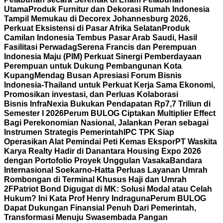
Utama
Produk Furnitur dan Dekorasi Rumah Indonesia
Tampil Memukau di Decorex Johannesburg 2026,
Perkuat Eksistensi di Pasar Afrika Selatan
Produk
Camilan Indonesia Tembus Pasar Arab Saudi, Hasil
Fasilitasi Perwadag
Serena Francis dan Perempuan
Indonesia Maju (PIM) Perkuat Sinergi Pemberdayaan
Perempuan untuk Dukung Pembangunan Kota
Kupang
Mendag Busan Apresiasi Forum Bisnis
Indonesia-Thailand untuk Perkuat Kerja Sama Ekonomi,
Promosikan investasi, dan Perluas Kolaborasi
Bisnis
InfraNexia Bukukan Pendapatan Rp7,7 Triliun di
Semester I 2026
Perum BULOG Ciptakan Multiplier Effect
Bagi Perekonomian Nasional, Jalankan Peran sebagai
Instrumen Strategis Pemerintah
IPC TPK Siap
Operasikan Alat Pemindai Peti Kemas Ekspor
PT Waskita
Karya Realty Hadir di Danantara Housing Expo 2026
dengan Portofolio Proyek Unggulan Vasaka
Bandara
Internasional Soekarno-Hatta Perluas Layanan Umrah
Rombongan di Terminal Khusus Haji dan Umrah
2F
Patriot Bond Digugat di MK: Solusi Modal atau Celah
Hukum? Ini Kata Prof Henry Indraguna
Perum BULOG
Dapat Dukungan Finansial Penuh Dari Pemerintah,
Transformasi Menuju Swasembada Pangan