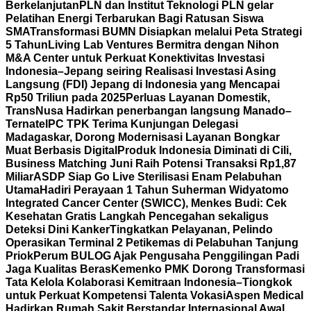
Berkelanjutan
PLN dan Institut Teknologi PLN gelar
Pelatihan Energi Terbarukan Bagi Ratusan Siswa
SMA
Transformasi BUMN Disiapkan melalui Peta Strategi
5 Tahun
Living Lab Ventures Bermitra dengan Nihon
M&A Center untuk Perkuat Konektivitas Investasi
Indonesia–Jepang seiring Realisasi Investasi Asing
Langsung (FDI) Jepang di Indonesia yang Mencapai
Rp50 Triliun pada 2025
Perluas Layanan Domestik,
TransNusa Hadirkan penerbangan langsung Manado–
Ternate
IPC TPK Terima Kunjungan Delegasi
Madagaskar, Dorong Modernisasi Layanan Bongkar
Muat Berbasis Digital
Produk Indonesia Diminati di Cili,
Business Matching Juni Raih Potensi Transaksi Rp1,87
Miliar
ASDP Siap Go Live Sterilisasi Enam Pelabuhan
Utama
Hadiri Perayaan 1 Tahun Suherman Widyatomo
Integrated Cancer Center (SWICC), Menkes Budi: Cek
Kesehatan Gratis Langkah Pencegahan sekaligus
Deteksi Dini Kanker
Tingkatkan Pelayanan, Pelindo
Operasikan Terminal 2 Petikemas di Pelabuhan Tanjung
Priok
Perum BULOG Ajak Pengusaha Penggilingan Padi
Jaga Kualitas Beras
Kemenko PMK Dorong Transformasi
Tata Kelola Kolaborasi Kemitraan Indonesia–Tiongkok
untuk Perkuat Kompetensi Talenta Vokasi
Aspen Medical
Hadirkan Rumah Sakit Berstandar Internasional Awal