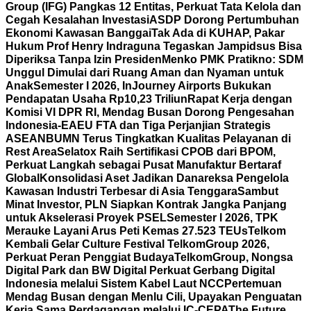
Group (IFG) Pangkas 12 Entitas, Perkuat Tata Kelola dan
Cegah Kesalahan Investasi
ASDP Dorong Pertumbuhan
Ekonomi Kawasan Banggai
Tak Ada di KUHAP, Pakar
Hukum Prof Henry Indraguna Tegaskan Jampidsus Bisa
Diperiksa Tanpa Izin Presiden
Menko PMK Pratikno: SDM
Unggul Dimulai dari Ruang Aman dan Nyaman untuk
Anak
Semester I 2026, InJourney Airports Bukukan
Pendapatan Usaha Rp10,23 Triliun
Rapat Kerja dengan
Komisi VI DPR RI, Mendag Busan Dorong Pengesahan
Indonesia-EAEU FTA dan Tiga Perjanjian Strategis
ASEAN
BUMN Terus Tingkatkan Kualitas Pelayanan di
Rest Area
Selatox Raih Sertifikasi CPOB dari BPOM,
Perkuat Langkah sebagai Pusat Manufaktur Bertaraf
Global
Konsolidasi Aset Jadikan Danareksa Pengelola
Kawasan Industri Terbesar di Asia Tenggara
Sambut
Minat Investor, PLN Siapkan Kontrak Jangka Panjang
untuk Akselerasi Proyek PSEL
Semester I 2026, TPK
Merauke Layani Arus Peti Kemas 27.523 TEUs
Telkom
Kembali Gelar Culture Festival TelkomGroup 2026,
Perkuat Peran Penggiat Budaya
TelkomGroup, Nongsa
Digital Park dan BW Digital Perkuat Gerbang Digital
Indonesia melalui Sistem Kabel Laut NCC
Pertemuan
Mendag Busan dengan Menlu Cili, Upayakan Penguatan
Kerja Sama Perdagangan melalui IC-CEPA
The Future,