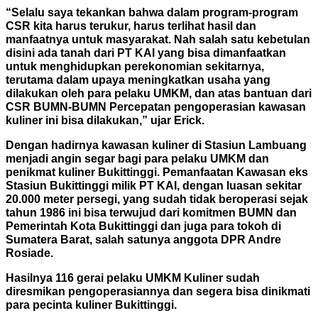
“Selalu saya tekankan bahwa dalam program-program
CSR kita harus terukur, harus terlihat hasil dan
manfaatnya untuk masyarakat. Nah salah satu kebetulan
disini ada tanah dari PT KAI yang bisa dimanfaatkan
untuk menghidupkan perekonomian sekitarnya,
terutama dalam upaya meningkatkan usaha yang
dilakukan oleh para pelaku UMKM, dan atas bantuan dari
CSR BUMN-BUMN Percepatan pengoperasian kawasan
k
uliner ini bisa dilakukan,” ujar Erick.
Dengan hadirnya kawasan kuliner di Stasiun Lambuang
menjadi angin segar b
agi para pelaku UMKM dan
penikmat kuliner Bukittinggi. Pemanfaatan Kawasan eks
Stasiun Bukittinggi milik PT KAI, dengan luasan sekitar
20.000 meter persegi, yang sudah tidak beroperasi sejak
tahun 1986 ini bisa terwujud dari komitmen BUMN dan
Pemerintah Kota B
ukittinggi dan juga para tokoh di
Sumatera Barat, salah satunya anggota DPR Andre
Rosiade.
Hasilnya 116 gerai pelaku UMKM Kuliner sudah
diresmikan pengoperasiannya dan segera bisa dinikmati
para pecinta k
uliner Bukittinggi.