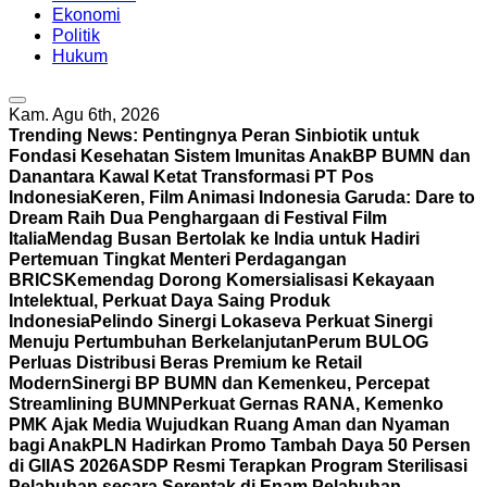
Ekonomi
Politik
Hukum
Kam. Agu 6th, 2026
Trending News:
Pentingnya Peran Sinbiotik untuk
Fondasi Kesehatan Sistem Imunitas Anak
BP BUMN dan
Danantara Kawal Ketat Transformasi PT Pos
Indonesia
Keren, Film Animasi Indonesia Garuda: Dare to
Dream Raih Dua Penghargaan di Festival Film
Italia
Mendag Busan Bertolak ke India untuk Hadiri
Pertemuan Tingkat Menteri Perdagangan
BRICS
Kemendag Dorong Komersialisasi Kekayaan
Intelektual, Perkuat Daya Saing Produk
Indonesia
Pelindo Sinergi Lokaseva Perkuat Sinergi
Menuju Pertumbuhan Berkelanjutan
Perum BULOG
Perluas Distribusi Beras Premium ke Retail
Modern
Sinergi BP BUMN dan Kemenkeu, Percepat
Streamlining BUMN
Perkuat Gernas RANA, Kemenko
PMK Ajak Media Wujudkan Ruang Aman dan Nyaman
bagi Anak
PLN Hadirkan Promo Tambah Daya 50 Persen
di GIIAS 2026
ASDP Resmi Terapkan Program Sterilisasi
Pelabuhan secara Serentak di Enam Pelabuhan