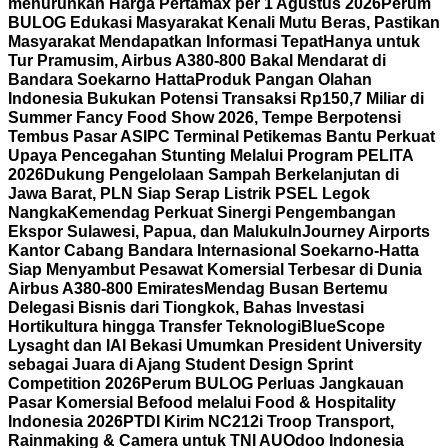
menurunkan Harga Pertamax per 1 Agustus 2026
Perum
BULOG Edukasi Masyarakat Kenali Mutu Beras, Pastikan
Masyarakat Mendapatkan Informasi Tepat
Hanya untuk
Tur Pramusim, Airbus A380-800 Bakal Mendarat di
Bandara Soekarno Hatta
Produk Pangan Olahan
Indonesia Bukukan Potensi Transaksi Rp150,7 Miliar di
Summer Fancy Food Show 2026, Tempe Berpotensi
Tembus Pasar AS
IPC Terminal Petikemas Bantu Perkuat
Upaya Pencegahan Stunting Melalui Program PELITA
2026
Dukung Pengelolaan Sampah Berkelanjutan di
Jawa Barat, PLN Siap Serap Listrik PSEL Legok
Nangka
Kemendag Perkuat Sinergi Pengembangan
Ekspor Sulawesi, Papua, dan Maluku
InJourney Airports
Kantor Cabang Bandara Internasional Soekarno-Hatta
Siap Menyambut Pesawat Komersial Terbesar di Dunia
Airbus A380-800 Emirates
Mendag Busan Bertemu
Delegasi Bisnis dari Tiongkok, Bahas Investasi
Hortikultura hingga Transfer Teknologi
BlueScope
Lysaght dan IAI Bekasi Umumkan President University
sebagai Juara di Ajang Student Design Sprint
Competition 2026
Perum BULOG Perluas Jangkauan
Pasar Komersial Befood melalui Food & Hospitality
Indonesia 2026
PTDI Kirim NC212i Troop Transport,
Rainmaking & Camera untuk TNI AU
Odoo Indonesia