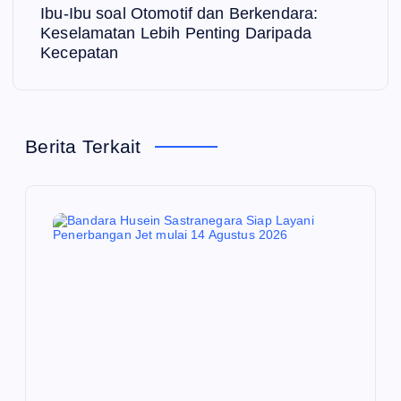
Ibu-Ibu soal Otomotif dan Berkendara:
i
Keselamatan Lebih Penting Daripada
Kecepatan
g
a
Berita Terkait
s
i
p
o
s