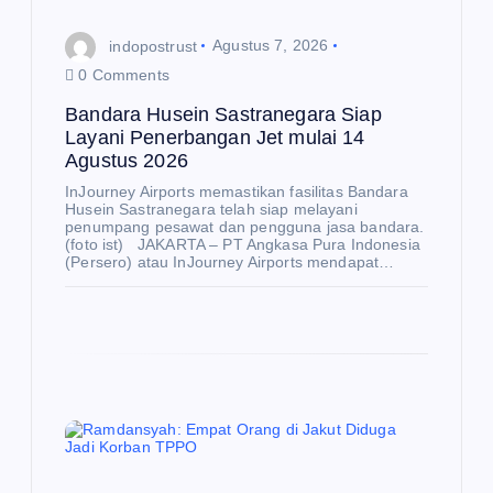
indopostrust
Agustus 7, 2026
0 Comments
Bandara Husein Sastranegara Siap
E
K
Layani Penerbangan Jet mulai 14
O
N
Agustus 2026
O
M
I
InJourney Airports memastikan fasilitas Bandara
Husein Sastranegara telah siap melayani
BP
penumpang pesawat dan pengguna jasa bandara.
(foto ist) JAKARTA – PT Angkasa Pura Indonesia
BU
(Persero) atau InJourney Airports mendapat…
M
N,
Da
na
nta
ra
da