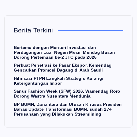
Pe
W
Tra
net
ee
nsf
ras
k
or
E
K
i
(S
ma
Berita Terkini
O
N
O
r
ke
F
si
M
I
Pa
W)
BU
Bertemu dengan Menteri Investasi dan
Perdagangan Luar Negeri Mesir, Mendag Busan
sar
Hili
20
M
Dorong Pertemuan ke-2 JTC pada 2026
Ek
ris
26,
N,
Perkuat Penetrasi ke Pasar Ekspor, Kemendag
sp
asi
W
su
Gencarkan Promosi Dagang di Arab Saudi
or,
PT
am
da
Hilirisasi PTPN Langkah Strategis Kurangi
Ketergantungan Impor
Ke
PN
en
h
Sanur Fashion Week (SFW) 2026, Wamendag Roro
me
La
da
27
Dorong Wastra Nusantara Mendunia
nd
ng
g
4
BP BUMN, Danantara dan Utusan Khusus Presiden
Bahas Update Transformasi BUMN, sudah 274
ag
ka
Ro
Pe
Perusahaan yang Dilakukan Streamlining
Ge
h
ro
rus
n
nc
Str
Do
ah
ark
ate
ron
aa