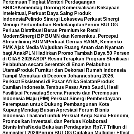
Pertemuan Tingkat Menteri Perdagangan
BRICS
Kemendag Dorong Komersialisasi Kekayaan
Intelektual, Perkuat Daya Saing Produk
Indonesia
Pelindo Sinergi Lokaseva Perkuat Sinergi
Menuju Pertumbuhan Berkelanjutan
Perum BULOG
Perluas Distribusi Beras Premium ke Retail
Modern
Sinergi BP BUMN dan Kemenkeu, Percepat
Streamlining BUMN
Perkuat Gernas RANA, Kemenko
PMK Ajak Media Wujudkan Ruang Aman dan Nyaman
bagi Anak
PLN Hadirkan Promo Tambah Daya 50 Persen
di GIIAS 2026
ASDP Resmi Terapkan Program Sterilisasi
Pelabuhan secara Serentak di Enam Pelabuhan
Utama
Produk Furnitur dan Dekorasi Rumah Indonesia
Tampil Memukau di Decorex Johannesburg 2026,
Perkuat Eksistensi di Pasar Afrika Selatan
Produk
Camilan Indonesia Tembus Pasar Arab Saudi, Hasil
Fasilitasi Perwadag
Serena Francis dan Perempuan
Indonesia Maju (PIM) Perkuat Sinergi Pemberdayaan
Perempuan untuk Dukung Pembangunan Kota
Kupang
Mendag Busan Apresiasi Forum Bisnis
Indonesia-Thailand untuk Perkuat Kerja Sama Ekonomi,
Promosikan investasi, dan Perluas Kolaborasi
Bisnis
InfraNexia Bukukan Pendapatan Rp7,7 Triliun di
Semester I 2026
Perum BULOG Ciptakan Multiplier Effect