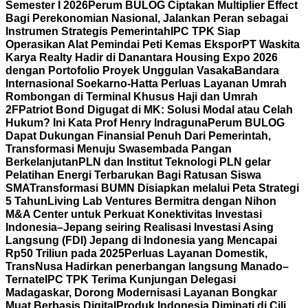
Semester I 2026
Perum BULOG Ciptakan Multiplier Effect
Bagi Perekonomian Nasional, Jalankan Peran sebagai
Instrumen Strategis Pemerintah
IPC TPK Siap
Operasikan Alat Pemindai Peti Kemas Ekspor
PT Waskita
Karya Realty Hadir di Danantara Housing Expo 2026
dengan Portofolio Proyek Unggulan Vasaka
Bandara
Internasional Soekarno-Hatta Perluas Layanan Umrah
Rombongan di Terminal Khusus Haji dan Umrah
2F
Patriot Bond Digugat di MK: Solusi Modal atau Celah
Hukum? Ini Kata Prof Henry Indraguna
Perum BULOG
Dapat Dukungan Finansial Penuh Dari Pemerintah,
Transformasi Menuju Swasembada Pangan
Berkelanjutan
PLN dan Institut Teknologi PLN gelar
Pelatihan Energi Terbarukan Bagi Ratusan Siswa
SMA
Transformasi BUMN Disiapkan melalui Peta Strategi
5 Tahun
Living Lab Ventures Bermitra dengan Nihon
M&A Center untuk Perkuat Konektivitas Investasi
Indonesia–Jepang seiring Realisasi Investasi Asing
Langsung (FDI) Jepang di Indonesia yang Mencapai
Rp50 Triliun pada 2025
Perluas Layanan Domestik,
TransNusa Hadirkan penerbangan langsung Manado–
Ternate
IPC TPK Terima Kunjungan Delegasi
Madagaskar, Dorong Modernisasi Layanan Bongkar
Muat Berbasis Digital
Produk Indonesia Diminati di Cili,