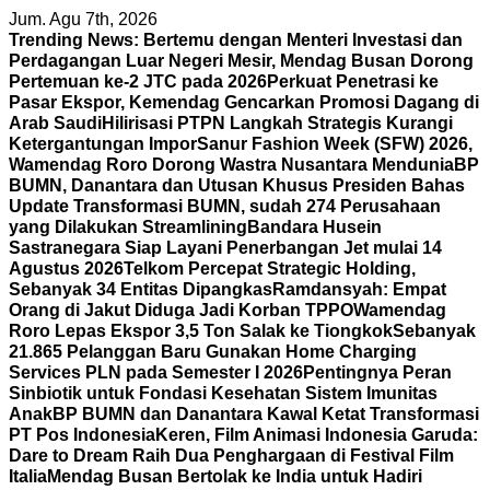
Skip
Jum. Agu 7th, 2026
to
Trending News:
Bertemu dengan Menteri Investasi dan
content
Perdagangan Luar Negeri Mesir, Mendag Busan Dorong
Pertemuan ke-2 JTC pada 2026
Perkuat Penetrasi ke
Pasar Ekspor, Kemendag Gencarkan Promosi Dagang di
Arab Saudi
Hilirisasi PTPN Langkah Strategis Kurangi
Ketergantungan Impor
Sanur Fashion Week (SFW) 2026,
Wamendag Roro Dorong Wastra Nusantara Mendunia
BP
BUMN, Danantara dan Utusan Khusus Presiden Bahas
Update Transformasi BUMN, sudah 274 Perusahaan
yang Dilakukan Streamlining
Bandara Husein
Sastranegara Siap Layani Penerbangan Jet mulai 14
Agustus 2026
Telkom Percepat Strategic Holding,
Sebanyak 34 Entitas Dipangkas
Ramdansyah: Empat
Orang di Jakut Diduga Jadi Korban TPPO
Wamendag
Roro Lepas Ekspor 3,5 Ton Salak ke Tiongkok
Sebanyak
21.865 Pelanggan Baru Gunakan Home Charging
Services PLN pada Semester I 2026
Pentingnya Peran
Sinbiotik untuk Fondasi Kesehatan Sistem Imunitas
Anak
BP BUMN dan Danantara Kawal Ketat Transformasi
PT Pos Indonesia
Keren, Film Animasi Indonesia Garuda:
Dare to Dream Raih Dua Penghargaan di Festival Film
Italia
Mendag Busan Bertolak ke India untuk Hadiri