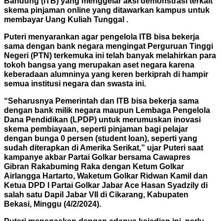
Bandung (ITB) yang menggelar aksi demonstrasi terkait
skema pinjaman online yang ditawarkan kampus untuk
membayar Uang Kuliah Tunggal .
Puteri menyarankan agar pengelola ITB bisa bekerja
sama dengan bank negara mengingat Perguruan Tinggi
Negeri (PTN) terkemuka ini telah banyak melahirkan para
tokoh bangsa yang merupakan aset negara karena
keberadaan alumninya yang keren berkiprah di hampir
semua institusi negara dan swasta ini.
“Seharusnya Pemerintah dan ITB bisa bekerja sama
dengan bank milik negara maupun Lembaga Pengelola
Dana Pendidikan (LPDP) untuk merumuskan inovasi
skema pembiayaan, seperti pinjaman bagi pelajar
dengan bunga 0 persen (student loan), seperti yang
sudah diterapkan di Amerika Serikat,” ujar Puteri saat
kampanye akbar Partai Golkar bersama Cawapres
Gibran Rakabuming Raka dengan Ketum Golkar
Airlangga Hartarto, Waketum Golkar Ridwan Kamil dan
Ketua DPD I Partai Golkar Jabar Ace Hasan Syadzily di
salah satu Dapil Jabar VII di Cikarang, Kabupaten
Bekasi, Minggu (4/2/2024).