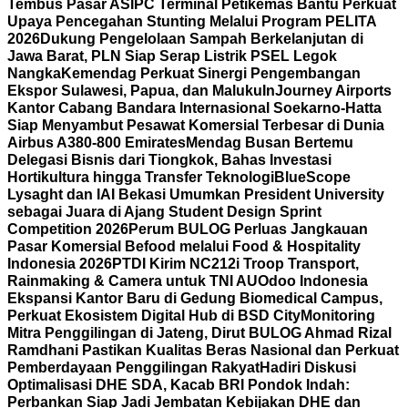
Tembus Pasar AS
IPC Terminal Petikemas Bantu Perkuat
Upaya Pencegahan Stunting Melalui Program PELITA
2026
Dukung Pengelolaan Sampah Berkelanjutan di
Jawa Barat, PLN Siap Serap Listrik PSEL Legok
Nangka
Kemendag Perkuat Sinergi Pengembangan
Ekspor Sulawesi, Papua, dan Maluku
InJourney Airports
Kantor Cabang Bandara Internasional Soekarno-Hatta
Siap Menyambut Pesawat Komersial Terbesar di Dunia
Airbus A380-800 Emirates
Mendag Busan Bertemu
Delegasi Bisnis dari Tiongkok, Bahas Investasi
Hortikultura hingga Transfer Teknologi
BlueScope
Lysaght dan IAI Bekasi Umumkan President University
sebagai Juara di Ajang Student Design Sprint
Competition 2026
Perum BULOG Perluas Jangkauan
Pasar Komersial Befood melalui Food & Hospitality
Indonesia 2026
PTDI Kirim NC212i Troop Transport,
Rainmaking & Camera untuk TNI AU
Odoo Indonesia
Ekspansi Kantor Baru di Gedung Biomedical Campus,
Perkuat Ekosistem Digital Hub di BSD City
Monitoring
Mitra Penggilingan di Jateng, Dirut BULOG Ahmad Rizal
Ramdhani Pastikan Kualitas Beras Nasional dan Perkuat
Pemberdayaan Penggilingan Rakyat
Hadiri Diskusi
Optimalisasi DHE SDA, Kacab BRI Pondok Indah:
Perbankan Siap Jadi Jembatan Kebijakan DHE dan