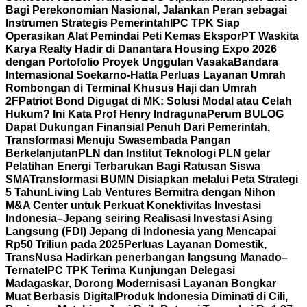
Bagi Perekonomian Nasional, Jalankan Peran sebagai
Instrumen Strategis Pemerintah
IPC TPK Siap
Operasikan Alat Pemindai Peti Kemas Ekspor
PT Waskita
Karya Realty Hadir di Danantara Housing Expo 2026
dengan Portofolio Proyek Unggulan Vasaka
Bandara
Internasional Soekarno-Hatta Perluas Layanan Umrah
Rombongan di Terminal Khusus Haji dan Umrah
2F
Patriot Bond Digugat di MK: Solusi Modal atau Celah
Hukum? Ini Kata Prof Henry Indraguna
Perum BULOG
Dapat Dukungan Finansial Penuh Dari Pemerintah,
Transformasi Menuju Swasembada Pangan
Berkelanjutan
PLN dan Institut Teknologi PLN gelar
Pelatihan Energi Terbarukan Bagi Ratusan Siswa
SMA
Transformasi BUMN Disiapkan melalui Peta Strategi
5 Tahun
Living Lab Ventures Bermitra dengan Nihon
M&A Center untuk Perkuat Konektivitas Investasi
Indonesia–Jepang seiring Realisasi Investasi Asing
Langsung (FDI) Jepang di Indonesia yang Mencapai
Rp50 Triliun pada 2025
Perluas Layanan Domestik,
TransNusa Hadirkan penerbangan langsung Manado–
Ternate
IPC TPK Terima Kunjungan Delegasi
Madagaskar, Dorong Modernisasi Layanan Bongkar
Muat Berbasis Digital
Produk Indonesia Diminati di Cili,