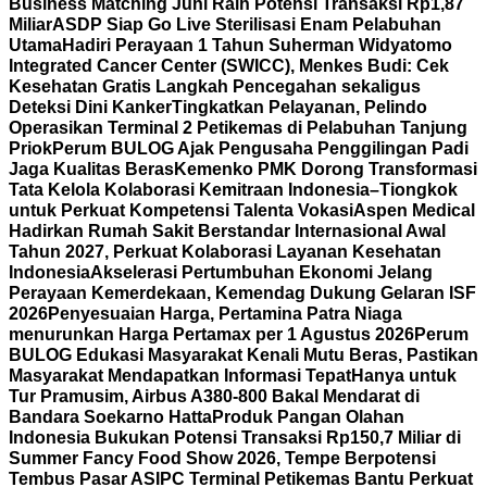
Business Matching Juni Raih Potensi Transaksi Rp1,87
Miliar
ASDP Siap Go Live Sterilisasi Enam Pelabuhan
Utama
Hadiri Perayaan 1 Tahun Suherman Widyatomo
Integrated Cancer Center (SWICC), Menkes Budi: Cek
Kesehatan Gratis Langkah Pencegahan sekaligus
Deteksi Dini Kanker
Tingkatkan Pelayanan, Pelindo
Operasikan Terminal 2 Petikemas di Pelabuhan Tanjung
Priok
Perum BULOG Ajak Pengusaha Penggilingan Padi
Jaga Kualitas Beras
Kemenko PMK Dorong Transformasi
Tata Kelola Kolaborasi Kemitraan Indonesia–Tiongkok
untuk Perkuat Kompetensi Talenta Vokasi
Aspen Medical
Hadirkan Rumah Sakit Berstandar Internasional Awal
Tahun 2027, Perkuat Kolaborasi Layanan Kesehatan
Indonesia
Akselerasi Pertumbuhan Ekonomi Jelang
Perayaan Kemerdekaan, Kemendag Dukung Gelaran ISF
2026
Penyesuaian Harga, Pertamina Patra Niaga
menurunkan Harga Pertamax per 1 Agustus 2026
Perum
BULOG Edukasi Masyarakat Kenali Mutu Beras, Pastikan
Masyarakat Mendapatkan Informasi Tepat
Hanya untuk
Tur Pramusim, Airbus A380-800 Bakal Mendarat di
Bandara Soekarno Hatta
Produk Pangan Olahan
Indonesia Bukukan Potensi Transaksi Rp150,7 Miliar di
Summer Fancy Food Show 2026, Tempe Berpotensi
Tembus Pasar AS
IPC Terminal Petikemas Bantu Perkuat