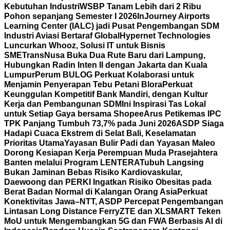
Kebutuhan Industri
WSBP Tanam Lebih dari 2 Ribu
Pohon sepanjang Semester I 2026
InJourney Airports
Learning Center (IALC) jadi Pusat Pengembangan SDM
Industri Aviasi Bertaraf Global
Hypernet Technologies
Luncurkan Whooz, Solusi IT untuk Bisnis
SME
TransNusa Buka Dua Rute Baru dari Lampung,
Hubungkan Radin Inten II dengan Jakarta dan Kuala
Lumpur
Perum BULOG Perkuat Kolaborasi untuk
Menjamin Penyerapan Tebu Petani Blora
Perkuat
Keunggulan Kompetitif Bank Mandiri, dengan Kultur
Kerja dan Pembangunan SDM
Ini Inspirasi Tas Lokal
untuk Setiap Gaya bersama Shopee
Arus Petikemas IPC
TPK Panjang Tumbuh 73,7% pada Juni 2026
ASDP Siaga
Hadapi Cuaca Ekstrem di Selat Bali, Keselamatan
Prioritas Utama
Yayasan Bulir Padi dan Yayasan Maleo
Dorong Kesiapan Kerja Perempuan Muda Prasejahtera
Banten melalui Program LENTERA
Tubuh Langsing
Bukan Jaminan Bebas Risiko Kardiovaskular,
Daewoong dan PERKI Ingatkan Risiko Obesitas pada
Berat Badan Normal di Kalangan Orang Asia
Perkuat
Konektivitas Jawa–NTT, ASDP Percepat Pengembangan
Lintasan Long Distance Ferry
ZTE dan XLSMART Teken
MoU untuk Mengembangkan 5G dan FWA Berbasis AI di