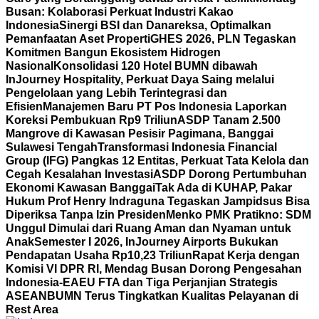
Busan: Kolaborasi Perkuat Industri Kakao
Indonesia
Sinergi BSI dan Danareksa, Optimalkan
Pemanfaatan Aset Properti
GHES 2026, PLN Tegaskan
Komitmen Bangun Ekosistem Hidrogen
Nasional
Konsolidasi 120 Hotel BUMN dibawah
InJourney Hospitality, Perkuat Daya Saing melalui
Pengelolaan yang Lebih Terintegrasi dan
Efisien
Manajemen Baru PT Pos Indonesia Laporkan
Koreksi Pembukuan Rp9 Triliun
ASDP Tanam 2.500
Mangrove di Kawasan Pesisir Pagimana, Banggai
Sulawesi Tengah
Transformasi Indonesia Financial
Group (IFG) Pangkas 12 Entitas, Perkuat Tata Kelola dan
Cegah Kesalahan Investasi
ASDP Dorong Pertumbuhan
Ekonomi Kawasan Banggai
Tak Ada di KUHAP, Pakar
Hukum Prof Henry Indraguna Tegaskan Jampidsus Bisa
Diperiksa Tanpa Izin Presiden
Menko PMK Pratikno: SDM
Unggul Dimulai dari Ruang Aman dan Nyaman untuk
Anak
Semester I 2026, InJourney Airports Bukukan
Pendapatan Usaha Rp10,23 Triliun
Rapat Kerja dengan
Komisi VI DPR RI, Mendag Busan Dorong Pengesahan
Indonesia-EAEU FTA dan Tiga Perjanjian Strategis
ASEAN
BUMN Terus Tingkatkan Kualitas Pelayanan di
Rest Area