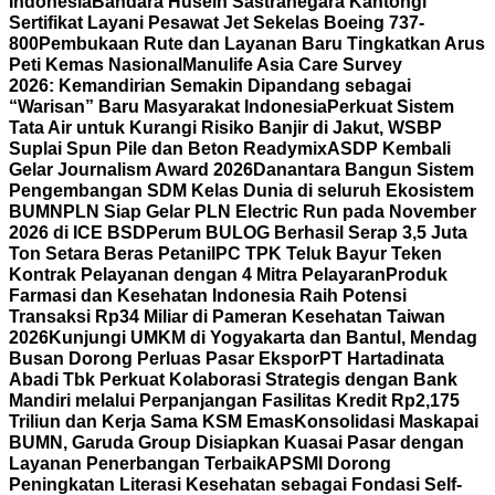
Indonesia
Bandara Husein Sastranegara Kantongi
Sertifikat Layani Pesawat Jet Sekelas Boeing 737-
800
Pembukaan Rute dan Layanan Baru Tingkatkan Arus
Peti Kemas Nasional
Manulife Asia Care Survey
2026: Kemandirian Semakin Dipandang sebagai
“Warisan” Baru Masyarakat Indonesia
Perkuat Sistem
Tata Air untuk Kurangi Risiko Banjir di Jakut, WSBP
Suplai Spun Pile dan Beton Readymix
ASDP Kembali
Gelar Journalism Award 2026
Danantara Bangun Sistem
Pengembangan SDM Kelas Dunia di seluruh Ekosistem
BUMN
PLN Siap Gelar PLN Electric Run pada November
2026 di ICE BSD
Perum BULOG Berhasil Serap 3,5 Juta
Ton Setara Beras Petani
IPC TPK Teluk Bayur Teken
Kontrak Pelayanan dengan 4 Mitra Pelayaran
Produk
Farmasi dan Kesehatan Indonesia Raih Potensi
Transaksi Rp34 Miliar di Pameran Kesehatan Taiwan
2026
Kunjungi UMKM di Yogyakarta dan Bantul, Mendag
Busan Dorong Perluas Pasar Ekspor
PT Hartadinata
Abadi Tbk Perkuat Kolaborasi Strategis dengan Bank
Mandiri melalui Perpanjangan Fasilitas Kredit Rp2,175
Triliun dan Kerja Sama KSM Emas
Konsolidasi Maskapai
BUMN, Garuda Group Disiapkan Kuasai Pasar dengan
Layanan Penerbangan Terbaik
APSMI Dorong
Peningkatan Literasi Kesehatan sebagai Fondasi Self-