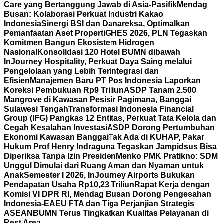
Care yang Bertanggung Jawab di Asia-Pasifik
Mendag
Busan: Kolaborasi Perkuat Industri Kakao
Indonesia
Sinergi BSI dan Danareksa, Optimalkan
Pemanfaatan Aset Properti
GHES 2026, PLN Tegaskan
Komitmen Bangun Ekosistem Hidrogen
Nasional
Konsolidasi 120 Hotel BUMN dibawah
InJourney Hospitality, Perkuat Daya Saing melalui
Pengelolaan yang Lebih Terintegrasi dan
Efisien
Manajemen Baru PT Pos Indonesia Laporkan
Koreksi Pembukuan Rp9 Triliun
ASDP Tanam 2.500
Mangrove di Kawasan Pesisir Pagimana, Banggai
Sulawesi Tengah
Transformasi Indonesia Financial
Group (IFG) Pangkas 12 Entitas, Perkuat Tata Kelola dan
Cegah Kesalahan Investasi
ASDP Dorong Pertumbuhan
Ekonomi Kawasan Banggai
Tak Ada di KUHAP, Pakar
Hukum Prof Henry Indraguna Tegaskan Jampidsus Bisa
Diperiksa Tanpa Izin Presiden
Menko PMK Pratikno: SDM
Unggul Dimulai dari Ruang Aman dan Nyaman untuk
Anak
Semester I 2026, InJourney Airports Bukukan
Pendapatan Usaha Rp10,23 Triliun
Rapat Kerja dengan
Komisi VI DPR RI, Mendag Busan Dorong Pengesahan
Indonesia-EAEU FTA dan Tiga Perjanjian Strategis
ASEAN
BUMN Terus Tingkatkan Kualitas Pelayanan di
Rest Area