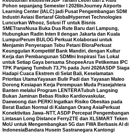
Kebutuhan Industri
WSBP Tanam Lebih dari 2 Ribu
Pohon sepanjang Semester I 2026
InJourney Airports
Learning Center (IALC) jadi Pusat Pengembangan SDM
Industri Aviasi Bertaraf Global
Hypernet Technologies
Luncurkan Whooz, Solusi IT untuk Bisnis
SME
TransNusa Buka Dua Rute Baru dari Lampung,
Hubungkan Radin Inten II dengan Jakarta dan Kuala
Lumpur
Perum BULOG Perkuat Kolaborasi untuk
Menjamin Penyerapan Tebu Petani Blora
Perkuat
Keunggulan Kompetitif Bank Mandiri, dengan Kultur
Kerja dan Pembangunan SDM
Ini Inspirasi Tas Lokal
untuk Setiap Gaya bersama Shopee
Arus Petikemas IPC
TPK Panjang Tumbuh 73,7% pada Juni 2026
ASDP Siaga
Hadapi Cuaca Ekstrem di Selat Bali, Keselamatan
Prioritas Utama
Yayasan Bulir Padi dan Yayasan Maleo
Dorong Kesiapan Kerja Perempuan Muda Prasejahtera
Banten melalui Program LENTERA
Tubuh Langsing
Bukan Jaminan Bebas Risiko Kardiovaskular,
Daewoong dan PERKI Ingatkan Risiko Obesitas pada
Berat Badan Normal di Kalangan Orang Asia
Perkuat
Konektivitas Jawa–NTT, ASDP Percepat Pengembangan
Lintasan Long Distance Ferry
ZTE dan XLSMART Teken
MoU untuk Mengembangkan 5G dan FWA Berbasis AI di
Indonesia
Bandara Husein Sastranegara Kantongi