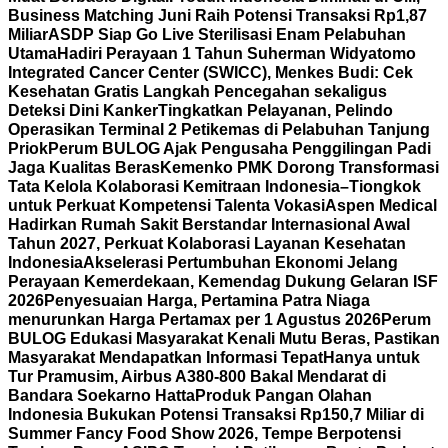
Business Matching Juni Raih Potensi Transaksi Rp1,87
Miliar
ASDP Siap Go Live Sterilisasi Enam Pelabuhan
Utama
Hadiri Perayaan 1 Tahun Suherman Widyatomo
Integrated Cancer Center (SWICC), Menkes Budi: Cek
Kesehatan Gratis Langkah Pencegahan sekaligus
Deteksi Dini Kanker
Tingkatkan Pelayanan, Pelindo
Operasikan Terminal 2 Petikemas di Pelabuhan Tanjung
Priok
Perum BULOG Ajak Pengusaha Penggilingan Padi
Jaga Kualitas Beras
Kemenko PMK Dorong Transformasi
Tata Kelola Kolaborasi Kemitraan Indonesia–Tiongkok
untuk Perkuat Kompetensi Talenta Vokasi
Aspen Medical
Hadirkan Rumah Sakit Berstandar Internasional Awal
Tahun 2027, Perkuat Kolaborasi Layanan Kesehatan
Indonesia
Akselerasi Pertumbuhan Ekonomi Jelang
Perayaan Kemerdekaan, Kemendag Dukung Gelaran ISF
2026
Penyesuaian Harga, Pertamina Patra Niaga
menurunkan Harga Pertamax per 1 Agustus 2026
Perum
BULOG Edukasi Masyarakat Kenali Mutu Beras, Pastikan
Masyarakat Mendapatkan Informasi Tepat
Hanya untuk
Tur Pramusim, Airbus A380-800 Bakal Mendarat di
Bandara Soekarno Hatta
Produk Pangan Olahan
Indonesia Bukukan Potensi Transaksi Rp150,7 Miliar di
Summer Fancy Food Show 2026, Tempe Berpotensi