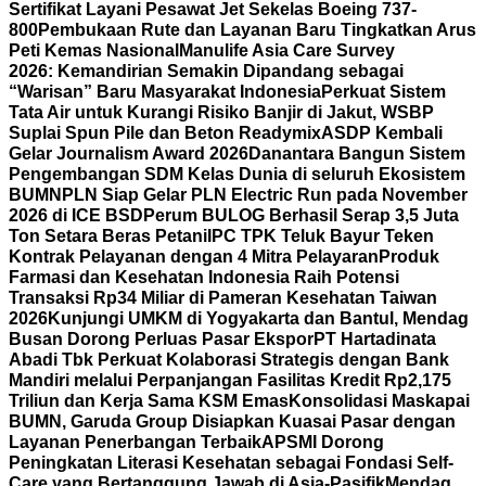
Sertifikat Layani Pesawat Jet Sekelas Boeing 737-
800
Pembukaan Rute dan Layanan Baru Tingkatkan Arus
Peti Kemas Nasional
Manulife Asia Care Survey
2026: Kemandirian Semakin Dipandang sebagai
“Warisan” Baru Masyarakat Indonesia
Perkuat Sistem
Tata Air untuk Kurangi Risiko Banjir di Jakut, WSBP
Suplai Spun Pile dan Beton Readymix
ASDP Kembali
Gelar Journalism Award 2026
Danantara Bangun Sistem
Pengembangan SDM Kelas Dunia di seluruh Ekosistem
BUMN
PLN Siap Gelar PLN Electric Run pada November
2026 di ICE BSD
Perum BULOG Berhasil Serap 3,5 Juta
Ton Setara Beras Petani
IPC TPK Teluk Bayur Teken
Kontrak Pelayanan dengan 4 Mitra Pelayaran
Produk
Farmasi dan Kesehatan Indonesia Raih Potensi
Transaksi Rp34 Miliar di Pameran Kesehatan Taiwan
2026
Kunjungi UMKM di Yogyakarta dan Bantul, Mendag
Busan Dorong Perluas Pasar Ekspor
PT Hartadinata
Abadi Tbk Perkuat Kolaborasi Strategis dengan Bank
Mandiri melalui Perpanjangan Fasilitas Kredit Rp2,175
Triliun dan Kerja Sama KSM Emas
Konsolidasi Maskapai
BUMN, Garuda Group Disiapkan Kuasai Pasar dengan
Layanan Penerbangan Terbaik
APSMI Dorong
Peningkatan Literasi Kesehatan sebagai Fondasi Self-
Care yang Bertanggung Jawab di Asia-Pasifik
Mendag