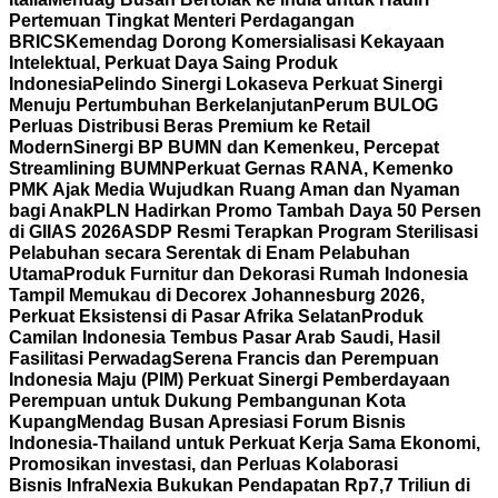
Pertemuan Tingkat Menteri Perdagangan
BRICS
Kemendag Dorong Komersialisasi Kekayaan
Intelektual, Perkuat Daya Saing Produk
Indonesia
Pelindo Sinergi Lokaseva Perkuat Sinergi
Menuju Pertumbuhan Berkelanjutan
Perum BULOG
Perluas Distribusi Beras Premium ke Retail
Modern
Sinergi BP BUMN dan Kemenkeu, Percepat
Streamlining BUMN
Perkuat Gernas RANA, Kemenko
PMK Ajak Media Wujudkan Ruang Aman dan Nyaman
bagi Anak
PLN Hadirkan Promo Tambah Daya 50 Persen
di GIIAS 2026
ASDP Resmi Terapkan Program Sterilisasi
Pelabuhan secara Serentak di Enam Pelabuhan
Utama
Produk Furnitur dan Dekorasi Rumah Indonesia
Tampil Memukau di Decorex Johannesburg 2026,
Perkuat Eksistensi di Pasar Afrika Selatan
Produk
Camilan Indonesia Tembus Pasar Arab Saudi, Hasil
Fasilitasi Perwadag
Serena Francis dan Perempuan
Indonesia Maju (PIM) Perkuat Sinergi Pemberdayaan
Perempuan untuk Dukung Pembangunan Kota
Kupang
Mendag Busan Apresiasi Forum Bisnis
Indonesia-Thailand untuk Perkuat Kerja Sama Ekonomi,
Promosikan investasi, dan Perluas Kolaborasi
Bisnis
InfraNexia Bukukan Pendapatan Rp7,7 Triliun di