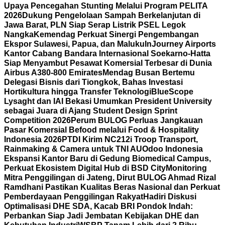
Upaya Pencegahan Stunting Melalui Program PELITA
2026
Dukung Pengelolaan Sampah Berkelanjutan di
Jawa Barat, PLN Siap Serap Listrik PSEL Legok
Nangka
Kemendag Perkuat Sinergi Pengembangan
Ekspor Sulawesi, Papua, dan Maluku
InJourney Airports
Kantor Cabang Bandara Internasional Soekarno-Hatta
Siap Menyambut Pesawat Komersial Terbesar di Dunia
Airbus A380-800 Emirates
Mendag Busan Bertemu
Delegasi Bisnis dari Tiongkok, Bahas Investasi
Hortikultura hingga Transfer Teknologi
BlueScope
Lysaght dan IAI Bekasi Umumkan President University
sebagai Juara di Ajang Student Design Sprint
Competition 2026
Perum BULOG Perluas Jangkauan
Pasar Komersial Befood melalui Food & Hospitality
Indonesia 2026
PTDI Kirim NC212i Troop Transport,
Rainmaking & Camera untuk TNI AU
Odoo Indonesia
Ekspansi Kantor Baru di Gedung Biomedical Campus,
Perkuat Ekosistem Digital Hub di BSD City
Monitoring
Mitra Penggilingan di Jateng, Dirut BULOG Ahmad Rizal
Ramdhani Pastikan Kualitas Beras Nasional dan Perkuat
Pemberdayaan Penggilingan Rakyat
Hadiri Diskusi
Optimalisasi DHE SDA, Kacab BRI Pondok Indah:
Perbankan Siap Jadi Jembatan Kebijakan DHE dan