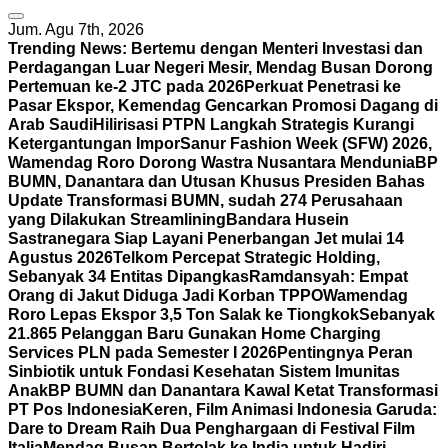
Jum. Agu 7th, 2026
Trending News:
Bertemu dengan Menteri Investasi dan
Perdagangan Luar Negeri Mesir, Mendag Busan Dorong
Pertemuan ke-2 JTC pada 2026
Perkuat Penetrasi ke
Pasar Ekspor, Kemendag Gencarkan Promosi Dagang di
Arab Saudi
Hilirisasi PTPN Langkah Strategis Kurangi
Ketergantungan Impor
Sanur Fashion Week (SFW) 2026,
Wamendag Roro Dorong Wastra Nusantara Mendunia
BP
BUMN, Danantara dan Utusan Khusus Presiden Bahas
Update Transformasi BUMN, sudah 274 Perusahaan
yang Dilakukan Streamlining
Bandara Husein
Sastranegara Siap Layani Penerbangan Jet mulai 14
Agustus 2026
Telkom Percepat Strategic Holding,
Sebanyak 34 Entitas Dipangkas
Ramdansyah: Empat
Orang di Jakut Diduga Jadi Korban TPPO
Wamendag
Roro Lepas Ekspor 3,5 Ton Salak ke Tiongkok
Sebanyak
21.865 Pelanggan Baru Gunakan Home Charging
Services PLN pada Semester I 2026
Pentingnya Peran
Sinbiotik untuk Fondasi Kesehatan Sistem Imunitas
Anak
BP BUMN dan Danantara Kawal Ketat Transformasi
PT Pos Indonesia
Keren, Film Animasi Indonesia Garuda:
Dare to Dream Raih Dua Penghargaan di Festival Film
Italia
Mendag Busan Bertolak ke India untuk Hadiri