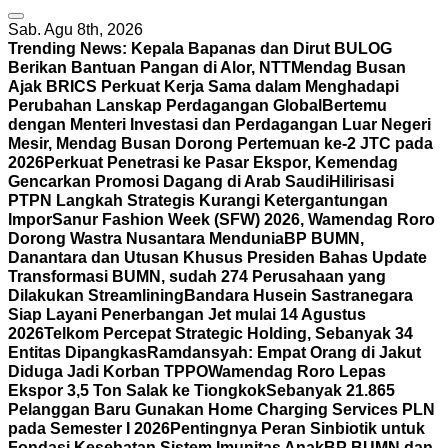
Sab. Agu 8th, 2026
Trending News:
Kepala Bapanas dan Dirut BULOG
Berikan Bantuan Pangan di Alor, NTT
Mendag Busan
Ajak BRICS Perkuat Kerja Sama dalam Menghadapi
Perubahan Lanskap Perdagangan Global
Bertemu
dengan Menteri Investasi dan Perdagangan Luar Negeri
Mesir, Mendag Busan Dorong Pertemuan ke-2 JTC pada
2026
Perkuat Penetrasi ke Pasar Ekspor, Kemendag
Gencarkan Promosi Dagang di Arab Saudi
Hilirisasi
PTPN Langkah Strategis Kurangi Ketergantungan
Impor
Sanur Fashion Week (SFW) 2026, Wamendag Roro
Dorong Wastra Nusantara Mendunia
BP BUMN,
Danantara dan Utusan Khusus Presiden Bahas Update
Transformasi BUMN, sudah 274 Perusahaan yang
Dilakukan Streamlining
Bandara Husein Sastranegara
Siap Layani Penerbangan Jet mulai 14 Agustus
2026
Telkom Percepat Strategic Holding, Sebanyak 34
Entitas Dipangkas
Ramdansyah: Empat Orang di Jakut
Diduga Jadi Korban TPPO
Wamendag Roro Lepas
Ekspor 3,5 Ton Salak ke Tiongkok
Sebanyak 21.865
Pelanggan Baru Gunakan Home Charging Services PLN
pada Semester I 2026
Pentingnya Peran Sinbiotik untuk
Fondasi Kesehatan Sistem Imunitas Anak
BP BUMN dan