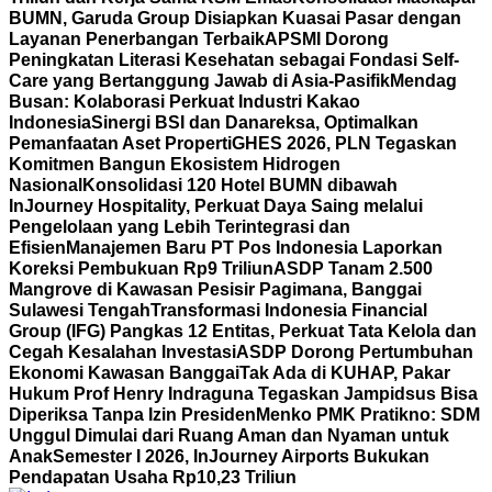
BUMN, Garuda Group Disiapkan Kuasai Pasar dengan
Layanan Penerbangan Terbaik
APSMI Dorong
Peningkatan Literasi Kesehatan sebagai Fondasi Self-
Care yang Bertanggung Jawab di Asia-Pasifik
Mendag
Busan: Kolaborasi Perkuat Industri Kakao
Indonesia
Sinergi BSI dan Danareksa, Optimalkan
Pemanfaatan Aset Properti
GHES 2026, PLN Tegaskan
Komitmen Bangun Ekosistem Hidrogen
Nasional
Konsolidasi 120 Hotel BUMN dibawah
InJourney Hospitality, Perkuat Daya Saing melalui
Pengelolaan yang Lebih Terintegrasi dan
Efisien
Manajemen Baru PT Pos Indonesia Laporkan
Koreksi Pembukuan Rp9 Triliun
ASDP Tanam 2.500
Mangrove di Kawasan Pesisir Pagimana, Banggai
Sulawesi Tengah
Transformasi Indonesia Financial
Group (IFG) Pangkas 12 Entitas, Perkuat Tata Kelola dan
Cegah Kesalahan Investasi
ASDP Dorong Pertumbuhan
Ekonomi Kawasan Banggai
Tak Ada di KUHAP, Pakar
Hukum Prof Henry Indraguna Tegaskan Jampidsus Bisa
Diperiksa Tanpa Izin Presiden
Menko PMK Pratikno: SDM
Unggul Dimulai dari Ruang Aman dan Nyaman untuk
Anak
Semester I 2026, InJourney Airports Bukukan
Pendapatan Usaha Rp10,23 Triliun