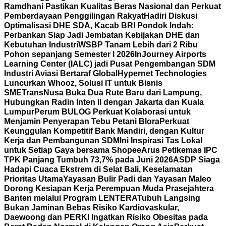
Ramdhani Pastikan Kualitas Beras Nasional dan Perkuat
Pemberdayaan Penggilingan Rakyat
Hadiri Diskusi
Optimalisasi DHE SDA, Kacab BRI Pondok Indah:
Perbankan Siap Jadi Jembatan Kebijakan DHE dan
Kebutuhan Industri
WSBP Tanam Lebih dari 2 Ribu
Pohon sepanjang Semester I 2026
InJourney Airports
Learning Center (IALC) jadi Pusat Pengembangan SDM
Industri Aviasi Bertaraf Global
Hypernet Technologies
Luncurkan Whooz, Solusi IT untuk Bisnis
SME
TransNusa Buka Dua Rute Baru dari Lampung,
Hubungkan Radin Inten II dengan Jakarta dan Kuala
Lumpur
Perum BULOG Perkuat Kolaborasi untuk
Menjamin Penyerapan Tebu Petani Blora
Perkuat
Keunggulan Kompetitif Bank Mandiri, dengan Kultur
Kerja dan Pembangunan SDM
Ini Inspirasi Tas Lokal
untuk Setiap Gaya bersama Shopee
Arus Petikemas IPC
TPK Panjang Tumbuh 73,7% pada Juni 2026
ASDP Siaga
Hadapi Cuaca Ekstrem di Selat Bali, Keselamatan
Prioritas Utama
Yayasan Bulir Padi dan Yayasan Maleo
Dorong Kesiapan Kerja Perempuan Muda Prasejahtera
Banten melalui Program LENTERA
Tubuh Langsing
Bukan Jaminan Bebas Risiko Kardiovaskular,
Daewoong dan PERKI Ingatkan Risiko Obesitas pada