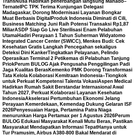
TransNusa Hadirkan penerbangan langsung Manado–
Ternate
IPC TPK Terima Kunjungan Delegasi
Madagaskar, Dorong Modernisasi Layanan Bongkar
Muat Berbasis Digital
Produk Indonesia Diminati di Cili,
Business Matching Juni Raih Potensi Transaksi Rp1,87
Miliar
ASDP Siap Go Live Sterilisasi Enam Pelabuhan
Utama
Hadiri Perayaan 1 Tahun Suherman Widyatomo
Integrated Cancer Center (SWICC), Menkes Budi: Cek
Kesehatan Gratis Langkah Pencegahan sekaligus
Deteksi Dini Kanker
Tingkatkan Pelayanan, Pelindo
Operasikan Terminal 2 Petikemas di Pelabuhan Tanjung
Priok
Perum BULOG Ajak Pengusaha Penggilingan Padi
Jaga Kualitas Beras
Kemenko PMK Dorong Transformasi
Tata Kelola Kolaborasi Kemitraan Indonesia–Tiongkok
untuk Perkuat Kompetensi Talenta Vokasi
Aspen Medical
Hadirkan Rumah Sakit Berstandar Internasional Awal
Tahun 2027, Perkuat Kolaborasi Layanan Kesehatan
Indonesia
Akselerasi Pertumbuhan Ekonomi Jelang
Perayaan Kemerdekaan, Kemendag Dukung Gelaran ISF
2026
Penyesuaian Harga, Pertamina Patra Niaga
menurunkan Harga Pertamax per 1 Agustus 2026
Perum
BULOG Edukasi Masyarakat Kenali Mutu Beras, Pastikan
Masyarakat Mendapatkan Informasi Tepat
Hanya untuk
Tur Pramusim, Airbus A380-800 Bakal Mendarat di