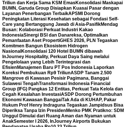
Triliun dan Kerja Sama KSM Emas
Konsolidasi Maskapai
BUMN, Garuda Group Disiapkan Kuasai Pasar dengan
Layanan Penerbangan Terbaik
APSMI Dorong
Peningkatan Literasi Kesehatan sebagai Fondasi Self-
Care yang Bertanggung Jawab di Asia-Pasifik
Mendag
Busan: Kolaborasi Perkuat Industri Kakao
Indonesia
Sinergi BSI dan Danareksa, Optimalkan
Pemanfaatan Aset Properti
GHES 2026, PLN Tegaskan
Komitmen Bangun Ekosistem Hidrogen
Nasional
Konsolidasi 120 Hotel BUMN dibawah
InJourney Hospitality, Perkuat Daya Saing melalui
Pengelolaan yang Lebih Terintegrasi dan
Efisien
Manajemen Baru PT Pos Indonesia Laporkan
Koreksi Pembukuan Rp9 Triliun
ASDP Tanam 2.500
Mangrove di Kawasan Pesisir Pagimana, Banggai
Sulawesi Tengah
Transformasi Indonesia Financial
Group (IFG) Pangkas 12 Entitas, Perkuat Tata Kelola dan
Cegah Kesalahan Investasi
ASDP Dorong Pertumbuhan
Ekonomi Kawasan Banggai
Tak Ada di KUHAP, Pakar
Hukum Prof Henry Indraguna Tegaskan Jampidsus Bisa
Diperiksa Tanpa Izin Presiden
Menko PMK Pratikno: SDM
Unggul Dimulai dari Ruang Aman dan Nyaman untuk
Anak
Semester I 2026, InJourney Airports Bukukan
Pendapatan Usaha Rp10,23 Triliun