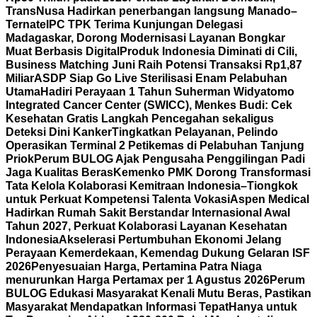
TransNusa Hadirkan penerbangan langsung Manado–
Ternate
IPC TPK Terima Kunjungan Delegasi
Madagaskar, Dorong Modernisasi Layanan Bongkar
Muat Berbasis Digital
Produk Indonesia Diminati di Cili,
Business Matching Juni Raih Potensi Transaksi Rp1,87
Miliar
ASDP Siap Go Live Sterilisasi Enam Pelabuhan
Utama
Hadiri Perayaan 1 Tahun Suherman Widyatomo
Integrated Cancer Center (SWICC), Menkes Budi: Cek
Kesehatan Gratis Langkah Pencegahan sekaligus
Deteksi Dini Kanker
Tingkatkan Pelayanan, Pelindo
Operasikan Terminal 2 Petikemas di Pelabuhan Tanjung
Priok
Perum BULOG Ajak Pengusaha Penggilingan Padi
Jaga Kualitas Beras
Kemenko PMK Dorong Transformasi
Tata Kelola Kolaborasi Kemitraan Indonesia–Tiongkok
untuk Perkuat Kompetensi Talenta Vokasi
Aspen Medical
Hadirkan Rumah Sakit Berstandar Internasional Awal
Tahun 2027, Perkuat Kolaborasi Layanan Kesehatan
Indonesia
Akselerasi Pertumbuhan Ekonomi Jelang
Perayaan Kemerdekaan, Kemendag Dukung Gelaran ISF
2026
Penyesuaian Harga, Pertamina Patra Niaga
menurunkan Harga Pertamax per 1 Agustus 2026
Perum
BULOG Edukasi Masyarakat Kenali Mutu Beras, Pastikan
Masyarakat Mendapatkan Informasi Tepat
Hanya untuk