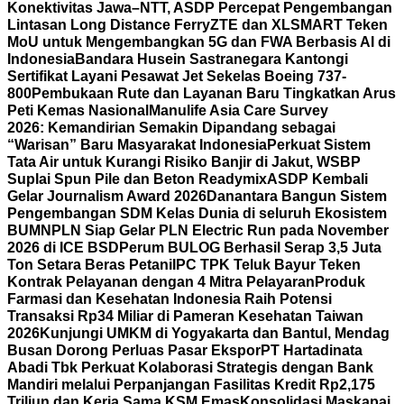
Konektivitas Jawa–NTT, ASDP Percepat Pengembangan
Lintasan Long Distance Ferry
ZTE dan XLSMART Teken
MoU untuk Mengembangkan 5G dan FWA Berbasis AI di
Indonesia
Bandara Husein Sastranegara Kantongi
Sertifikat Layani Pesawat Jet Sekelas Boeing 737-
800
Pembukaan Rute dan Layanan Baru Tingkatkan Arus
Peti Kemas Nasional
Manulife Asia Care Survey
2026: Kemandirian Semakin Dipandang sebagai
“Warisan” Baru Masyarakat Indonesia
Perkuat Sistem
Tata Air untuk Kurangi Risiko Banjir di Jakut, WSBP
Suplai Spun Pile dan Beton Readymix
ASDP Kembali
Gelar Journalism Award 2026
Danantara Bangun Sistem
Pengembangan SDM Kelas Dunia di seluruh Ekosistem
BUMN
PLN Siap Gelar PLN Electric Run pada November
2026 di ICE BSD
Perum BULOG Berhasil Serap 3,5 Juta
Ton Setara Beras Petani
IPC TPK Teluk Bayur Teken
Kontrak Pelayanan dengan 4 Mitra Pelayaran
Produk
Farmasi dan Kesehatan Indonesia Raih Potensi
Transaksi Rp34 Miliar di Pameran Kesehatan Taiwan
2026
Kunjungi UMKM di Yogyakarta dan Bantul, Mendag
Busan Dorong Perluas Pasar Ekspor
PT Hartadinata
Abadi Tbk Perkuat Kolaborasi Strategis dengan Bank
Mandiri melalui Perpanjangan Fasilitas Kredit Rp2,175
Triliun dan Kerja Sama KSM Emas
Konsolidasi Maskapai