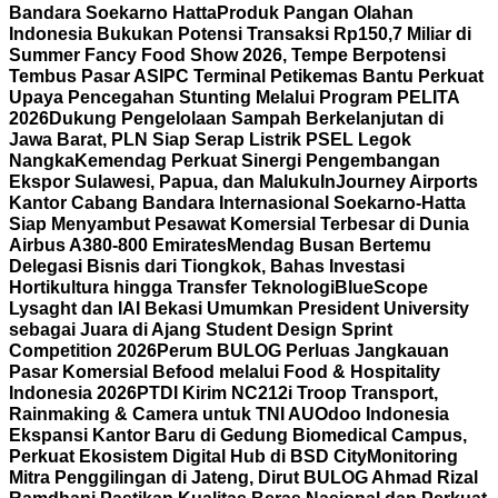
Bandara Soekarno Hatta
Produk Pangan Olahan
Indonesia Bukukan Potensi Transaksi Rp150,7 Miliar di
Summer Fancy Food Show 2026, Tempe Berpotensi
Tembus Pasar AS
IPC Terminal Petikemas Bantu Perkuat
Upaya Pencegahan Stunting Melalui Program PELITA
2026
Dukung Pengelolaan Sampah Berkelanjutan di
Jawa Barat, PLN Siap Serap Listrik PSEL Legok
Nangka
Kemendag Perkuat Sinergi Pengembangan
Ekspor Sulawesi, Papua, dan Maluku
InJourney Airports
Kantor Cabang Bandara Internasional Soekarno-Hatta
Siap Menyambut Pesawat Komersial Terbesar di Dunia
Airbus A380-800 Emirates
Mendag Busan Bertemu
Delegasi Bisnis dari Tiongkok, Bahas Investasi
Hortikultura hingga Transfer Teknologi
BlueScope
Lysaght dan IAI Bekasi Umumkan President University
sebagai Juara di Ajang Student Design Sprint
Competition 2026
Perum BULOG Perluas Jangkauan
Pasar Komersial Befood melalui Food & Hospitality
Indonesia 2026
PTDI Kirim NC212i Troop Transport,
Rainmaking & Camera untuk TNI AU
Odoo Indonesia
Ekspansi Kantor Baru di Gedung Biomedical Campus,
Perkuat Ekosistem Digital Hub di BSD City
Monitoring
Mitra Penggilingan di Jateng, Dirut BULOG Ahmad Rizal