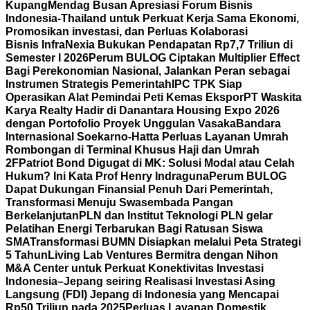
Kupang
Mendag Busan Apresiasi Forum Bisnis
Indonesia-Thailand untuk Perkuat Kerja Sama Ekonomi,
Promosikan investasi, dan Perluas Kolaborasi
Bisnis
InfraNexia Bukukan Pendapatan Rp7,7 Triliun di
Semester I 2026
Perum BULOG Ciptakan Multiplier Effect
Bagi Perekonomian Nasional, Jalankan Peran sebagai
Instrumen Strategis Pemerintah
IPC TPK Siap
Operasikan Alat Pemindai Peti Kemas Ekspor
PT Waskita
Karya Realty Hadir di Danantara Housing Expo 2026
dengan Portofolio Proyek Unggulan Vasaka
Bandara
Internasional Soekarno-Hatta Perluas Layanan Umrah
Rombongan di Terminal Khusus Haji dan Umrah
2F
Patriot Bond Digugat di MK: Solusi Modal atau Celah
Hukum? Ini Kata Prof Henry Indraguna
Perum BULOG
Dapat Dukungan Finansial Penuh Dari Pemerintah,
Transformasi Menuju Swasembada Pangan
Berkelanjutan
PLN dan Institut Teknologi PLN gelar
Pelatihan Energi Terbarukan Bagi Ratusan Siswa
SMA
Transformasi BUMN Disiapkan melalui Peta Strategi
5 Tahun
Living Lab Ventures Bermitra dengan Nihon
M&A Center untuk Perkuat Konektivitas Investasi
Indonesia–Jepang seiring Realisasi Investasi Asing
Langsung (FDI) Jepang di Indonesia yang Mencapai
Rp50 Triliun pada 2025
Perluas Layanan Domestik,