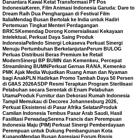
Danantara Kawal Ketat Transformasi PT Pos
Indonesia
Keren, Film Animasi Indonesia Garuda: Dare to
Dream Raih Dua Penghargaan di Festival Film
Italia
Mendag Busan Bertolak ke India untuk Hadiri
Pertemuan Tingkat Menteri Perdagangan
BRICS
Kemendag Dorong Komersialisasi Kekayaan
Intelektual, Perkuat Daya Saing Produk
Indonesia
Pelindo Sinergi Lokaseva Perkuat Sinergi
Menuju Pertumbuhan Berkelanjutan
Perum BULOG
Perluas Distribusi Beras Premium ke Retail
Modern
Sinergi BP BUMN dan Kemenkeu, Percepat
Streamlining BUMN
Perkuat Gernas RANA, Kemenko
PMK Ajak Media Wujudkan Ruang Aman dan Nyaman
bagi Anak
PLN Hadirkan Promo Tambah Daya 50 Persen
di GIIAS 2026
ASDP Resmi Terapkan Program Sterilisasi
Pelabuhan secara Serentak di Enam Pelabuhan
Utama
Produk Furnitur dan Dekorasi Rumah Indonesia
Tampil Memukau di Decorex Johannesburg 2026,
Perkuat Eksistensi di Pasar Afrika Selatan
Produk
Camilan Indonesia Tembus Pasar Arab Saudi, Hasil
Fasilitasi Perwadag
Serena Francis dan Perempuan
Indonesia Maju (PIM) Perkuat Sinergi Pemberdayaan
Perempuan untuk Dukung Pembangunan Kota
Kupang
Mendag Busan Apresiasi Forum Bisnis