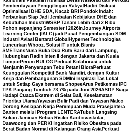
Ramdhani Pastikan Kualitas Beras Nasional dan Perkuat
Pemberdayaan Penggilingan Rakyat
Hadiri Diskusi
Optimalisasi DHE SDA, Kacab BRI Pondok Indah:
Perbankan Siap Jadi Jembatan Kebijakan DHE dan
Kebutuhan Industri
WSBP Tanam Lebih dari 2 Ribu
Pohon sepanjang Semester I 2026
InJourney Airports
Learning Center (IALC) jadi Pusat Pengembangan SDM
Industri Aviasi Bertaraf Global
Hypernet Technologies
Luncurkan Whooz, Solusi IT untuk Bisnis
SME
TransNusa Buka Dua Rute Baru dari Lampung,
Hubungkan Radin Inten II dengan Jakarta dan Kuala
Lumpur
Perum BULOG Perkuat Kolaborasi untuk
Menjamin Penyerapan Tebu Petani Blora
Perkuat
Keunggulan Kompetitif Bank Mandiri, dengan Kultur
Kerja dan Pembangunan SDM
Ini Inspirasi Tas Lokal
untuk Setiap Gaya bersama Shopee
Arus Petikemas IPC
TPK Panjang Tumbuh 73,7% pada Juni 2026
ASDP Siaga
Hadapi Cuaca Ekstrem di Selat Bali, Keselamatan
Prioritas Utama
Yayasan Bulir Padi dan Yayasan Maleo
Dorong Kesiapan Kerja Perempuan Muda Prasejahtera
Banten melalui Program LENTERA
Tubuh Langsing
Bukan Jaminan Bebas Risiko Kardiovaskular,
Daewoong dan PERKI Ingatkan Risiko Obesitas pada
Berat Badan Normal di Kalangan Orang Asia
Perkuat