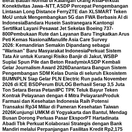
Berat Badan Normal di Kalangan Orang Asia
Perkuat
Konektivitas Jawa–NTT, ASDP Percepat Pengembangan
Lintasan Long Distance Ferry
ZTE dan XLSMART Teken
MoU untuk Mengembangkan 5G dan FWA Berbasis AI di
Indonesia
Bandara Husein Sastranegara Kantongi
Sertifikat Layani Pesawat Jet Sekelas Boeing 737-
800
Pembukaan Rute dan Layanan Baru Tingkatkan Arus
Peti Kemas Nasional
Manulife Asia Care Survey
2026: Kemandirian Semakin Dipandang sebagai
“Warisan” Baru Masyarakat Indonesia
Perkuat Sistem
Tata Air untuk Kurangi Risiko Banjir di Jakut, WSBP
Suplai Spun Pile dan Beton Readymix
ASDP Kembali
Gelar Journalism Award 2026
Danantara Bangun Sistem
Pengembangan SDM Kelas Dunia di seluruh Ekosistem
BUMN
PLN Siap Gelar PLN Electric Run pada November
2026 di ICE BSD
Perum BULOG Berhasil Serap 3,5 Juta
Ton Setara Beras Petani
IPC TPK Teluk Bayur Teken
Kontrak Pelayanan dengan 4 Mitra Pelayaran
Produk
Farmasi dan Kesehatan Indonesia Raih Potensi
Transaksi Rp34 Miliar di Pameran Kesehatan Taiwan
2026
Kunjungi UMKM di Yogyakarta dan Bantul, Mendag
Busan Dorong Perluas Pasar Ekspor
PT Hartadinata
Abadi Tbk Perkuat Kolaborasi Strategis dengan Bank
Mandiri melalui Perpanjangan Fasilitas Kredit Rp2,175