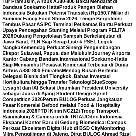
Tur Pramusim, Airbus A380-800 Bakal Mendarat di
Bandara Soekarno Hatta
Produk Pangan Olahan
Indonesia Bukukan Potensi Transaksi Rp150,7 Miliar di
Summer Fancy Food Show 2026, Tempe Berpotensi
Tembus Pasar AS
IPC Terminal Petikemas Bantu Perkuat
Upaya Pencegahan Stunting Melalui Program PELITA
2026
Dukung Pengelolaan Sampah Berkelanjutan di
Jawa Barat, PLN Siap Serap Listrik PSEL Legok
Nangka
Kemendag Perkuat Sinergi Pengembangan
Ekspor Sulawesi, Papua, dan Maluku
InJourney Airports
Kantor Cabang Bandara Internasional Soekarno-Hatta
Siap Menyambut Pesawat Komersial Terbesar di Dunia
Airbus A380-800 Emirates
Mendag Busan Bertemu
Delegasi Bisnis dari Tiongkok, Bahas Investasi
Hortikultura hingga Transfer Teknologi
BlueScope
Lysaght dan IAI Bekasi Umumkan President University
sebagai Juara di Ajang Student Design Sprint
Competition 2026
Perum BULOG Perluas Jangkauan
Pasar Komersial Befood melalui Food & Hospitality
Indonesia 2026
PTDI Kirim NC212i Troop Transport,
Rainmaking & Camera untuk TNI AU
Odoo Indonesia
Ekspansi Kantor Baru di Gedung Biomedical Campus,
Perkuat Ekosistem Digital Hub di BSD City
Monitoring
Mitra Penggilingan di Jateng, Dirut BULOG Ahmad Rizal