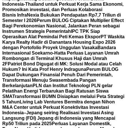
Indonesia-Thailand untuk Perkuat Kerja Sama Ekonomi,
Promosikan investasi, dan Perluas Kolaborasi
Bisnis
InfraNexia Bukukan Pendapatan Rp7,7 Triliun di
Semester I 2026
Perum BULOG Ciptakan Multiplier Effect
Bagi Perekonomian Nasional, Jalankan Peran sebagai
Instrumen Strategis Pemerintah
IPC TPK Siap
Operasikan Alat Pemindai Peti Kemas Ekspor
PT Waskita
Karya Realty Hadir di Danantara Housing Expo 2026
dengan Portofolio Proyek Unggulan Vasaka
Bandara
Internasional Soekarno-Hatta Perluas Layanan Umrah
Rombongan di Terminal Khusus Haji dan Umrah
2F
Patriot Bond Digugat di MK: Solusi Modal atau Celah
Hukum? Ini Kata Prof Henry Indraguna
Perum BULOG
Dapat Dukungan Finansial Penuh Dari Pemerintah,
Transformasi Menuju Swasembada Pangan
Berkelanjutan
PLN dan Institut Teknologi PLN gelar
Pelatihan Energi Terbarukan Bagi Ratusan Siswa
SMA
Transformasi BUMN Disiapkan melalui Peta Strategi
5 Tahun
Living Lab Ventures Bermitra dengan Nihon
M&A Center untuk Perkuat Konektivitas Investasi
Indonesia–Jepang seiring Realisasi Investasi Asing
Langsung (FDI) Jepang di Indonesia yang Mencapai
Rp50 Triliun pada 2025
Perluas Layanan Domestik,