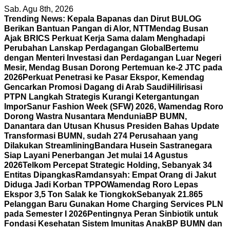
Skip
Sab. Agu 8th, 2026
to
Trending News:
Kepala Bapanas dan Dirut BULOG
content
Berikan Bantuan Pangan di Alor, NTT
Mendag Busan
Ajak BRICS Perkuat Kerja Sama dalam Menghadapi
Perubahan Lanskap Perdagangan Global
Bertemu
dengan Menteri Investasi dan Perdagangan Luar Negeri
Mesir, Mendag Busan Dorong Pertemuan ke-2 JTC pada
2026
Perkuat Penetrasi ke Pasar Ekspor, Kemendag
Gencarkan Promosi Dagang di Arab Saudi
Hilirisasi
PTPN Langkah Strategis Kurangi Ketergantungan
Impor
Sanur Fashion Week (SFW) 2026, Wamendag Roro
Dorong Wastra Nusantara Mendunia
BP BUMN,
Danantara dan Utusan Khusus Presiden Bahas Update
Transformasi BUMN, sudah 274 Perusahaan yang
Dilakukan Streamlining
Bandara Husein Sastranegara
Siap Layani Penerbangan Jet mulai 14 Agustus
2026
Telkom Percepat Strategic Holding, Sebanyak 34
Entitas Dipangkas
Ramdansyah: Empat Orang di Jakut
Diduga Jadi Korban TPPO
Wamendag Roro Lepas
Ekspor 3,5 Ton Salak ke Tiongkok
Sebanyak 21.865
Pelanggan Baru Gunakan Home Charging Services PLN
pada Semester I 2026
Pentingnya Peran Sinbiotik untuk
Fondasi Kesehatan Sistem Imunitas Anak
BP BUMN dan