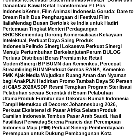
Danantara Kawal Ketat Transformasi PT Pos
Indonesia
Keren, Film Animasi Indonesia Garuda: Dare to
Dream Raih Dua Penghargaan di Festival Film
Italia
Mendag Busan Bertolak ke India untuk Hadiri
Pertemuan Tingkat Menteri Perdagangan
BRICS
Kemendag Dorong Komersialisasi Kekayaan
Intelektual, Perkuat Daya Saing Produk
Indonesia
Pelindo Sinergi Lokaseva Perkuat Sinergi
Menuju Pertumbuhan Berkelanjutan
Perum BULOG
Perluas Distribusi Beras Premium ke Retail
Modern
Sinergi BP BUMN dan Kemenkeu, Percepat
Streamlining BUMN
Perkuat Gernas RANA, Kemenko
PMK Ajak Media Wujudkan Ruang Aman dan Nyaman
bagi Anak
PLN Hadirkan Promo Tambah Daya 50 Persen
di GIIAS 2026
ASDP Resmi Terapkan Program Sterilisasi
Pelabuhan secara Serentak di Enam Pelabuhan
Utama
Produk Furnitur dan Dekorasi Rumah Indonesia
Tampil Memukau di Decorex Johannesburg 2026,
Perkuat Eksistensi di Pasar Afrika Selatan
Produk
Camilan Indonesia Tembus Pasar Arab Saudi, Hasil
Fasilitasi Perwadag
Serena Francis dan Perempuan
Indonesia Maju (PIM) Perkuat Sinergi Pemberdayaan
Perempuan untuk Dukung Pembangunan Kota