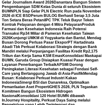
Gelar Journalism Award 2026
Danantara Bangun Sistem
Pengembangan SDM Kelas Dunia di seluruh Ekosistem
BUMN
PLN Siap Gelar PLN Electric Run pada November
2026 di ICE BSD
Perum BULOG Berhasil Serap 3,5 Juta
Ton Setara Beras Petani
IPC TPK Teluk Bayur Teken
Kontrak Pelayanan dengan 4 Mitra Pelayaran
Produk
Farmasi dan Kesehatan Indonesia Raih Potensi
Transaksi Rp34 Miliar di Pameran Kesehatan Taiwan
2026
Kunjungi UMKM di Yogyakarta dan Bantul, Mendag
Busan Dorong Perluas Pasar Ekspor
PT Hartadinata
Abadi Tbk Perkuat Kolaborasi Strategis dengan Bank
Mandiri melalui Perpanjangan Fasilitas Kredit Rp2,175
Triliun dan Kerja Sama KSM Emas
Konsolidasi Maskapai
BUMN, Garuda Group Disiapkan Kuasai Pasar dengan
Layanan Penerbangan Terbaik
APSMI Dorong
Peningkatan Literasi Kesehatan sebagai Fondasi Self-
Care yang Bertanggung Jawab di Asia-Pasifik
Mendag
Busan: Kolaborasi Perkuat Industri Kakao
Indonesia
Sinergi BSI dan Danareksa, Optimalkan
Pemanfaatan Aset Properti
GHES 2026, PLN Tegaskan
Komitmen Bangun Ekosistem Hidrogen
Nasional
Konsolidasi 120 Hotel BUMN dibawah
InJourney Hospitality, Perkuat Daya Saing melalui
Pengelolaan yang Lebih Terintegrasi dan