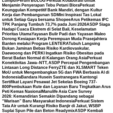
Lumpur
Perum BULOG Perkuat Kolaborasi untuk
Menjamin Penyerapan Tebu Petani Blora
Perkuat
Keunggulan Kompetitif Bank Mandiri, dengan Kultur
Kerja dan Pembangunan SDM
Ini Inspirasi Tas Lokal
untuk Setiap Gaya bersama Shopee
Arus Petikemas IPC
TPK Panjang Tumbuh 73,7% pada Juni 2026
ASDP Siaga
Hadapi Cuaca Ekstrem di Selat Bali, Keselamatan
Prioritas Utama
Yayasan Bulir Padi dan Yayasan Maleo
Dorong Kesiapan Kerja Perempuan Muda Prasejahtera
Banten melalui Program LENTERA
Tubuh Langsing
Bukan Jaminan Bebas Risiko Kardiovaskular,
Daewoong dan PERKI Ingatkan Risiko Obesitas pada
Berat Badan Normal di Kalangan Orang Asia
Perkuat
Konektivitas Jawa–NTT, ASDP Percepat Pengembangan
Lintasan Long Distance Ferry
ZTE dan XLSMART Teken
MoU untuk Mengembangkan 5G dan FWA Berbasis AI di
Indonesia
Bandara Husein Sastranegara Kantongi
Sertifikat Layani Pesawat Jet Sekelas Boeing 737-
800
Pembukaan Rute dan Layanan Baru Tingkatkan Arus
Peti Kemas Nasional
Manulife Asia Care Survey
2026: Kemandirian Semakin Dipandang sebagai
“Warisan” Baru Masyarakat Indonesia
Perkuat Sistem
Tata Air untuk Kurangi Risiko Banjir di Jakut, WSBP
Suplai Spun Pile dan Beton Readymix
ASDP Kembali