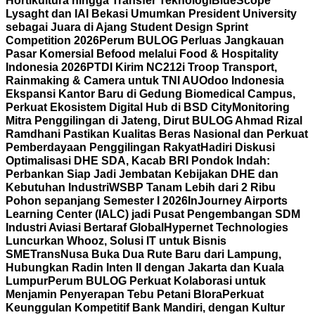
Hortikultura hingga Transfer Teknologi
BlueScope
Lysaght dan IAI Bekasi Umumkan President University
sebagai Juara di Ajang Student Design Sprint
Competition 2026
Perum BULOG Perluas Jangkauan
Pasar Komersial Befood melalui Food & Hospitality
Indonesia 2026
PTDI Kirim NC212i Troop Transport,
Rainmaking & Camera untuk TNI AU
Odoo Indonesia
Ekspansi Kantor Baru di Gedung Biomedical Campus,
Perkuat Ekosistem Digital Hub di BSD City
Monitoring
Mitra Penggilingan di Jateng, Dirut BULOG Ahmad Rizal
Ramdhani Pastikan Kualitas Beras Nasional dan Perkuat
Pemberdayaan Penggilingan Rakyat
Hadiri Diskusi
Optimalisasi DHE SDA, Kacab BRI Pondok Indah:
Perbankan Siap Jadi Jembatan Kebijakan DHE dan
Kebutuhan Industri
WSBP Tanam Lebih dari 2 Ribu
Pohon sepanjang Semester I 2026
InJourney Airports
Learning Center (IALC) jadi Pusat Pengembangan SDM
Industri Aviasi Bertaraf Global
Hypernet Technologies
Luncurkan Whooz, Solusi IT untuk Bisnis
SME
TransNusa Buka Dua Rute Baru dari Lampung,
Hubungkan Radin Inten II dengan Jakarta dan Kuala
Lumpur
Perum BULOG Perkuat Kolaborasi untuk
Menjamin Penyerapan Tebu Petani Blora
Perkuat
Keunggulan Kompetitif Bank Mandiri, dengan Kultur