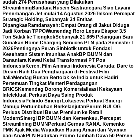
sudah 274 Perusahaan yang Dilakukan
Streamlining
Bandara Husein Sastranegara Siap Layani
Penerbangan Jet mulai 14 Agustus 2026
Telkom Percepat
Strategic Holding, Sebanyak 34 Entitas
Dipangkas
Ramdansyah: Empat Orang di Jakut Diduga
Jadi Korban TPPO
Wamendag Roro Lepas Ekspor 3,5
Ton Salak ke Tiongkok
Sebanyak 21.865 Pelanggan Baru
Gunakan Home Charging Services PLN pada Semester I
2026
Pentingnya Peran Sinbiotik untuk Fondasi
Kesehatan Sistem Imunitas Anak
BP BUMN dan
Danantara Kawal Ketat Transformasi PT Pos
Indonesia
Keren, Film Animasi Indonesia Garuda: Dare to
Dream Raih Dua Penghargaan di Festival Film
Italia
Mendag Busan Bertolak ke India untuk Hadiri
Pertemuan Tingkat Menteri Perdagangan
BRICS
Kemendag Dorong Komersialisasi Kekayaan
Intelektual, Perkuat Daya Saing Produk
Indonesia
Pelindo Sinergi Lokaseva Perkuat Sinergi
Menuju Pertumbuhan Berkelanjutan
Perum BULOG
Perluas Distribusi Beras Premium ke Retail
Modern
Sinergi BP BUMN dan Kemenkeu, Percepat
Streamlining BUMN
Perkuat Gernas RANA, Kemenko
PMK Ajak Media Wujudkan Ruang Aman dan Nyaman
bagi Anak
PLN Hadirkan Promo Tambah Daya 50 Persen