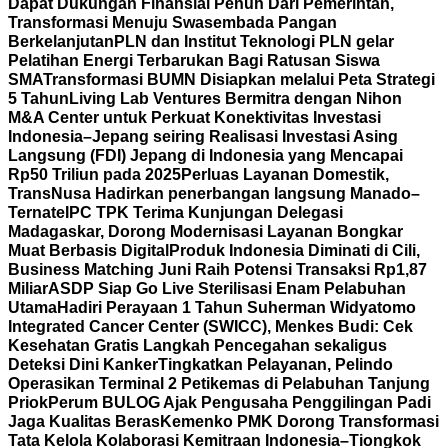
Dapat Dukungan Finansial Penuh Dari Pemerintah,
Transformasi Menuju Swasembada Pangan
Berkelanjutan
PLN dan Institut Teknologi PLN gelar
Pelatihan Energi Terbarukan Bagi Ratusan Siswa
SMA
Transformasi BUMN Disiapkan melalui Peta Strategi
5 Tahun
Living Lab Ventures Bermitra dengan Nihon
M&A Center untuk Perkuat Konektivitas Investasi
Indonesia–Jepang seiring Realisasi Investasi Asing
Langsung (FDI) Jepang di Indonesia yang Mencapai
Rp50 Triliun pada 2025
Perluas Layanan Domestik,
TransNusa Hadirkan penerbangan langsung Manado–
Ternate
IPC TPK Terima Kunjungan Delegasi
Madagaskar, Dorong Modernisasi Layanan Bongkar
Muat Berbasis Digital
Produk Indonesia Diminati di Cili,
Business Matching Juni Raih Potensi Transaksi Rp1,87
Miliar
ASDP Siap Go Live Sterilisasi Enam Pelabuhan
Utama
Hadiri Perayaan 1 Tahun Suherman Widyatomo
Integrated Cancer Center (SWICC), Menkes Budi: Cek
Kesehatan Gratis Langkah Pencegahan sekaligus
Deteksi Dini Kanker
Tingkatkan Pelayanan, Pelindo
Operasikan Terminal 2 Petikemas di Pelabuhan Tanjung
Priok
Perum BULOG Ajak Pengusaha Penggilingan Padi
Jaga Kualitas Beras
Kemenko PMK Dorong Transformasi
Tata Kelola Kolaborasi Kemitraan Indonesia–Tiongkok