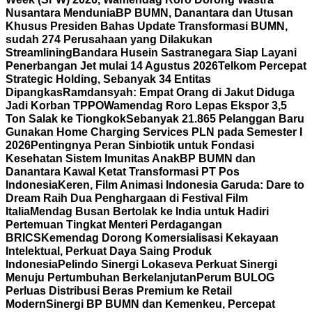
Nusantara Mendunia
BP BUMN, Danantara dan Utusan
Khusus Presiden Bahas Update Transformasi BUMN,
sudah 274 Perusahaan yang Dilakukan
Streamlining
Bandara Husein Sastranegara Siap Layani
Penerbangan Jet mulai 14 Agustus 2026
Telkom Percepat
Strategic Holding, Sebanyak 34 Entitas
Dipangkas
Ramdansyah: Empat Orang di Jakut Diduga
Jadi Korban TPPO
Wamendag Roro Lepas Ekspor 3,5
Ton Salak ke Tiongkok
Sebanyak 21.865 Pelanggan Baru
Gunakan Home Charging Services PLN pada Semester I
2026
Pentingnya Peran Sinbiotik untuk Fondasi
Kesehatan Sistem Imunitas Anak
BP BUMN dan
Danantara Kawal Ketat Transformasi PT Pos
Indonesia
Keren, Film Animasi Indonesia Garuda: Dare to
Dream Raih Dua Penghargaan di Festival Film
Italia
Mendag Busan Bertolak ke India untuk Hadiri
Pertemuan Tingkat Menteri Perdagangan
BRICS
Kemendag Dorong Komersialisasi Kekayaan
Intelektual, Perkuat Daya Saing Produk
Indonesia
Pelindo Sinergi Lokaseva Perkuat Sinergi
Menuju Pertumbuhan Berkelanjutan
Perum BULOG
Perluas Distribusi Beras Premium ke Retail
Modern
Sinergi BP BUMN dan Kemenkeu, Percepat