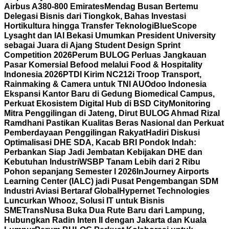
Airbus A380-800 Emirates
Mendag Busan Bertemu
Delegasi Bisnis dari Tiongkok, Bahas Investasi
Hortikultura hingga Transfer Teknologi
BlueScope
Lysaght dan IAI Bekasi Umumkan President University
sebagai Juara di Ajang Student Design Sprint
Competition 2026
Perum BULOG Perluas Jangkauan
Pasar Komersial Befood melalui Food & Hospitality
Indonesia 2026
PTDI Kirim NC212i Troop Transport,
Rainmaking & Camera untuk TNI AU
Odoo Indonesia
Ekspansi Kantor Baru di Gedung Biomedical Campus,
Perkuat Ekosistem Digital Hub di BSD City
Monitoring
Mitra Penggilingan di Jateng, Dirut BULOG Ahmad Rizal
Ramdhani Pastikan Kualitas Beras Nasional dan Perkuat
Pemberdayaan Penggilingan Rakyat
Hadiri Diskusi
Optimalisasi DHE SDA, Kacab BRI Pondok Indah:
Perbankan Siap Jadi Jembatan Kebijakan DHE dan
Kebutuhan Industri
WSBP Tanam Lebih dari 2 Ribu
Pohon sepanjang Semester I 2026
InJourney Airports
Learning Center (IALC) jadi Pusat Pengembangan SDM
Industri Aviasi Bertaraf Global
Hypernet Technologies
Luncurkan Whooz, Solusi IT untuk Bisnis
SME
TransNusa Buka Dua Rute Baru dari Lampung,
Hubungkan Radin Inten II dengan Jakarta dan Kuala