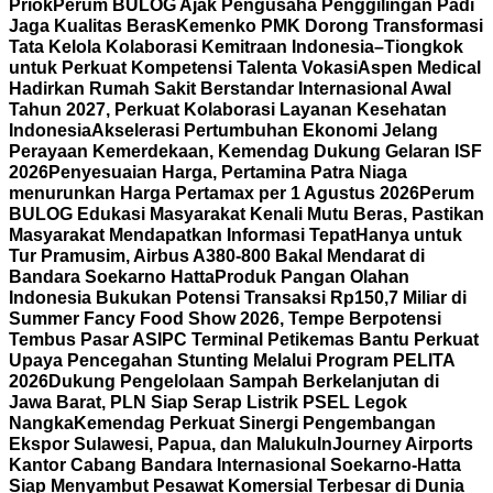
Priok
Perum BULOG Ajak Pengusaha Penggilingan Padi
Jaga Kualitas Beras
Kemenko PMK Dorong Transformasi
Tata Kelola Kolaborasi Kemitraan Indonesia–Tiongkok
untuk Perkuat Kompetensi Talenta Vokasi
Aspen Medical
Hadirkan Rumah Sakit Berstandar Internasional Awal
Tahun 2027, Perkuat Kolaborasi Layanan Kesehatan
Indonesia
Akselerasi Pertumbuhan Ekonomi Jelang
Perayaan Kemerdekaan, Kemendag Dukung Gelaran ISF
2026
Penyesuaian Harga, Pertamina Patra Niaga
menurunkan Harga Pertamax per 1 Agustus 2026
Perum
BULOG Edukasi Masyarakat Kenali Mutu Beras, Pastikan
Masyarakat Mendapatkan Informasi Tepat
Hanya untuk
Tur Pramusim, Airbus A380-800 Bakal Mendarat di
Bandara Soekarno Hatta
Produk Pangan Olahan
Indonesia Bukukan Potensi Transaksi Rp150,7 Miliar di
Summer Fancy Food Show 2026, Tempe Berpotensi
Tembus Pasar AS
IPC Terminal Petikemas Bantu Perkuat
Upaya Pencegahan Stunting Melalui Program PELITA
2026
Dukung Pengelolaan Sampah Berkelanjutan di
Jawa Barat, PLN Siap Serap Listrik PSEL Legok
Nangka
Kemendag Perkuat Sinergi Pengembangan
Ekspor Sulawesi, Papua, dan Maluku
InJourney Airports
Kantor Cabang Bandara Internasional Soekarno-Hatta
Siap Menyambut Pesawat Komersial Terbesar di Dunia