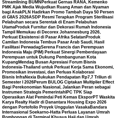
Streamlining BUMN
Perkuat Gernas RANA, Kemenko
PMK Ajak Media Wujudkan Ruang Aman dan Nyaman
bagi Anak
PLN Hadirkan Promo Tambah Daya 50 Persen
di GIIAS 2026
ASDP Resmi Terapkan Program Sterilisasi
Pelabuhan secara Serentak di Enam Pelabuhan
Utama
Produk Furnitur dan Dekorasi Rumah Indonesia
Tampil Memukau di Decorex Johannesburg 2026,
Perkuat Eksistensi di Pasar Afrika Selatan
Produk
Camilan Indonesia Tembus Pasar Arab Saudi, Hasil
Fasilitasi Perwadag
Serena Francis dan Perempuan
Indonesia Maju (PIM) Perkuat Sinergi Pemberdayaan
Perempuan untuk Dukung Pembangunan Kota
Kupang
Mendag Busan Apresiasi Forum Bisnis
Indonesia-Thailand untuk Perkuat Kerja Sama Ekonomi,
Promosikan investasi, dan Perluas Kolaborasi
Bisnis
InfraNexia Bukukan Pendapatan Rp7,7 Triliun di
Semester I 2026
Perum BULOG Ciptakan Multiplier Effect
Bagi Perekonomian Nasional, Jalankan Peran sebagai
Instrumen Strategis Pemerintah
IPC TPK Siap
Operasikan Alat Pemindai Peti Kemas Ekspor
PT Waskita
Karya Realty Hadir di Danantara Housing Expo 2026
dengan Portofolio Proyek Unggulan Vasaka
Bandara
Internasional Soekarno-Hatta Perluas Layanan Umrah
Rombongan di Terminal Khusus Haji dan Umrah