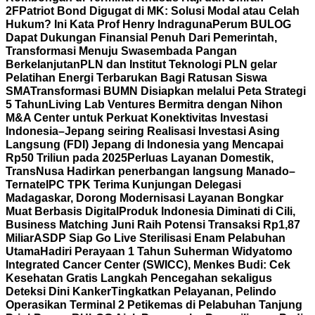
2F
Patriot Bond Digugat di MK: Solusi Modal atau Celah
Hukum? Ini Kata Prof Henry Indraguna
Perum BULOG
Dapat Dukungan Finansial Penuh Dari Pemerintah,
Transformasi Menuju Swasembada Pangan
Berkelanjutan
PLN dan Institut Teknologi PLN gelar
Pelatihan Energi Terbarukan Bagi Ratusan Siswa
SMA
Transformasi BUMN Disiapkan melalui Peta Strategi
5 Tahun
Living Lab Ventures Bermitra dengan Nihon
M&A Center untuk Perkuat Konektivitas Investasi
Indonesia–Jepang seiring Realisasi Investasi Asing
Langsung (FDI) Jepang di Indonesia yang Mencapai
Rp50 Triliun pada 2025
Perluas Layanan Domestik,
TransNusa Hadirkan penerbangan langsung Manado–
Ternate
IPC TPK Terima Kunjungan Delegasi
Madagaskar, Dorong Modernisasi Layanan Bongkar
Muat Berbasis Digital
Produk Indonesia Diminati di Cili,
Business Matching Juni Raih Potensi Transaksi Rp1,87
Miliar
ASDP Siap Go Live Sterilisasi Enam Pelabuhan
Utama
Hadiri Perayaan 1 Tahun Suherman Widyatomo
Integrated Cancer Center (SWICC), Menkes Budi: Cek
Kesehatan Gratis Langkah Pencegahan sekaligus
Deteksi Dini Kanker
Tingkatkan Pelayanan, Pelindo
Operasikan Terminal 2 Petikemas di Pelabuhan Tanjung