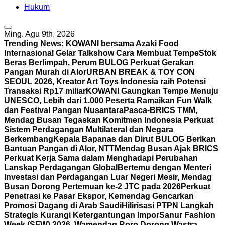
Hukum
Ming. Agu 9th, 2026
Trending News:
KOWANI bersama Azaki Food
Internasional Gelar Talkshow Cara Membuat Tempe
Stok
Beras Berlimpah, Perum BULOG Perkuat Gerakan
Pangan Murah di Alor
URBAN BREAK & TOY CON
SEOUL 2026, Kreator Art Toys Indonesia raih Potensi
Transaksi Rp17 miliar
KOWANI Gaungkan Tempe Menuju
UNESCO, Lebih dari 1.000 Peserta Ramaikan Fun Walk
dan Festival Pangan Nusantara
Pasca-BRICS TMM,
Mendag Busan Tegaskan Komitmen Indonesia Perkuat
Sistem Perdagangan Multilateral dan Negara
Berkembang
Kepala Bapanas dan Dirut BULOG Berikan
Bantuan Pangan di Alor, NTT
Mendag Busan Ajak BRICS
Perkuat Kerja Sama dalam Menghadapi Perubahan
Lanskap Perdagangan Global
Bertemu dengan Menteri
Investasi dan Perdagangan Luar Negeri Mesir, Mendag
Busan Dorong Pertemuan ke-2 JTC pada 2026
Perkuat
Penetrasi ke Pasar Ekspor, Kemendag Gencarkan
Promosi Dagang di Arab Saudi
Hilirisasi PTPN Langkah
Strategis Kurangi Ketergantungan Impor
Sanur Fashion
Week (SFW) 2026, Wamendag Roro Dorong Wastra