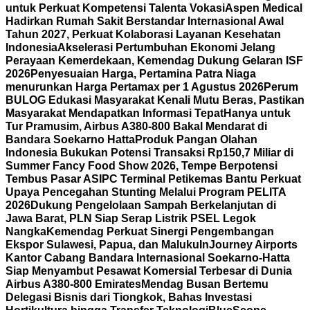
untuk Perkuat Kompetensi Talenta Vokasi
Aspen Medical
Hadirkan Rumah Sakit Berstandar Internasional Awal
Tahun 2027, Perkuat Kolaborasi Layanan Kesehatan
Indonesia
Akselerasi Pertumbuhan Ekonomi Jelang
Perayaan Kemerdekaan, Kemendag Dukung Gelaran ISF
2026
Penyesuaian Harga, Pertamina Patra Niaga
menurunkan Harga Pertamax per 1 Agustus 2026
Perum
BULOG Edukasi Masyarakat Kenali Mutu Beras, Pastikan
Masyarakat Mendapatkan Informasi Tepat
Hanya untuk
Tur Pramusim, Airbus A380-800 Bakal Mendarat di
Bandara Soekarno Hatta
Produk Pangan Olahan
Indonesia Bukukan Potensi Transaksi Rp150,7 Miliar di
Summer Fancy Food Show 2026, Tempe Berpotensi
Tembus Pasar AS
IPC Terminal Petikemas Bantu Perkuat
Upaya Pencegahan Stunting Melalui Program PELITA
2026
Dukung Pengelolaan Sampah Berkelanjutan di
Jawa Barat, PLN Siap Serap Listrik PSEL Legok
Nangka
Kemendag Perkuat Sinergi Pengembangan
Ekspor Sulawesi, Papua, dan Maluku
InJourney Airports
Kantor Cabang Bandara Internasional Soekarno-Hatta
Siap Menyambut Pesawat Komersial Terbesar di Dunia
Airbus A380-800 Emirates
Mendag Busan Bertemu
Delegasi Bisnis dari Tiongkok, Bahas Investasi