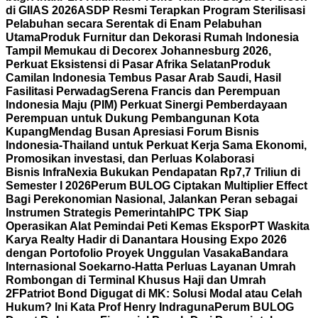
di GIIAS 2026
ASDP Resmi Terapkan Program Sterilisasi
Pelabuhan secara Serentak di Enam Pelabuhan
Utama
Produk Furnitur dan Dekorasi Rumah Indonesia
Tampil Memukau di Decorex Johannesburg 2026,
Perkuat Eksistensi di Pasar Afrika Selatan
Produk
Camilan Indonesia Tembus Pasar Arab Saudi, Hasil
Fasilitasi Perwadag
Serena Francis dan Perempuan
Indonesia Maju (PIM) Perkuat Sinergi Pemberdayaan
Perempuan untuk Dukung Pembangunan Kota
Kupang
Mendag Busan Apresiasi Forum Bisnis
Indonesia-Thailand untuk Perkuat Kerja Sama Ekonomi,
Promosikan investasi, dan Perluas Kolaborasi
Bisnis
InfraNexia Bukukan Pendapatan Rp7,7 Triliun di
Semester I 2026
Perum BULOG Ciptakan Multiplier Effect
Bagi Perekonomian Nasional, Jalankan Peran sebagai
Instrumen Strategis Pemerintah
IPC TPK Siap
Operasikan Alat Pemindai Peti Kemas Ekspor
PT Waskita
Karya Realty Hadir di Danantara Housing Expo 2026
dengan Portofolio Proyek Unggulan Vasaka
Bandara
Internasional Soekarno-Hatta Perluas Layanan Umrah
Rombongan di Terminal Khusus Haji dan Umrah
2F
Patriot Bond Digugat di MK: Solusi Modal atau Celah
Hukum? Ini Kata Prof Henry Indraguna
Perum BULOG