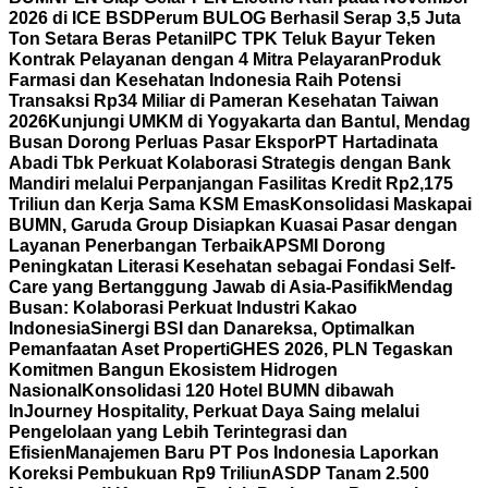
2026 di ICE BSD
Perum BULOG Berhasil Serap 3,5 Juta
Ton Setara Beras Petani
IPC TPK Teluk Bayur Teken
Kontrak Pelayanan dengan 4 Mitra Pelayaran
Produk
Farmasi dan Kesehatan Indonesia Raih Potensi
Transaksi Rp34 Miliar di Pameran Kesehatan Taiwan
2026
Kunjungi UMKM di Yogyakarta dan Bantul, Mendag
Busan Dorong Perluas Pasar Ekspor
PT Hartadinata
Abadi Tbk Perkuat Kolaborasi Strategis dengan Bank
Mandiri melalui Perpanjangan Fasilitas Kredit Rp2,175
Triliun dan Kerja Sama KSM Emas
Konsolidasi Maskapai
BUMN, Garuda Group Disiapkan Kuasai Pasar dengan
Layanan Penerbangan Terbaik
APSMI Dorong
Peningkatan Literasi Kesehatan sebagai Fondasi Self-
Care yang Bertanggung Jawab di Asia-Pasifik
Mendag
Busan: Kolaborasi Perkuat Industri Kakao
Indonesia
Sinergi BSI dan Danareksa, Optimalkan
Pemanfaatan Aset Properti
GHES 2026, PLN Tegaskan
Komitmen Bangun Ekosistem Hidrogen
Nasional
Konsolidasi 120 Hotel BUMN dibawah
InJourney Hospitality, Perkuat Daya Saing melalui
Pengelolaan yang Lebih Terintegrasi dan
Efisien
Manajemen Baru PT Pos Indonesia Laporkan
Koreksi Pembukuan Rp9 Triliun
ASDP Tanam 2.500