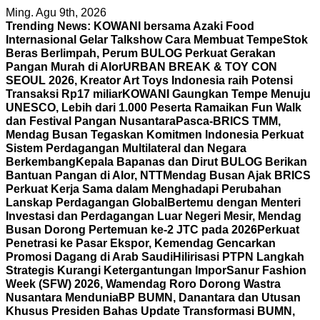
Skip
Ming. Agu 9th, 2026
to
Trending News:
KOWANI bersama Azaki Food
content
Internasional Gelar Talkshow Cara Membuat Tempe
Stok
Beras Berlimpah, Perum BULOG Perkuat Gerakan
Pangan Murah di Alor
URBAN BREAK & TOY CON
SEOUL 2026, Kreator Art Toys Indonesia raih Potensi
Transaksi Rp17 miliar
KOWANI Gaungkan Tempe Menuju
UNESCO, Lebih dari 1.000 Peserta Ramaikan Fun Walk
dan Festival Pangan Nusantara
Pasca-BRICS TMM,
Mendag Busan Tegaskan Komitmen Indonesia Perkuat
Sistem Perdagangan Multilateral dan Negara
Berkembang
Kepala Bapanas dan Dirut BULOG Berikan
Bantuan Pangan di Alor, NTT
Mendag Busan Ajak BRICS
Perkuat Kerja Sama dalam Menghadapi Perubahan
Lanskap Perdagangan Global
Bertemu dengan Menteri
Investasi dan Perdagangan Luar Negeri Mesir, Mendag
Busan Dorong Pertemuan ke-2 JTC pada 2026
Perkuat
Penetrasi ke Pasar Ekspor, Kemendag Gencarkan
Promosi Dagang di Arab Saudi
Hilirisasi PTPN Langkah
Strategis Kurangi Ketergantungan Impor
Sanur Fashion
Week (SFW) 2026, Wamendag Roro Dorong Wastra
Nusantara Mendunia
BP BUMN, Danantara dan Utusan
Khusus Presiden Bahas Update Transformasi BUMN,