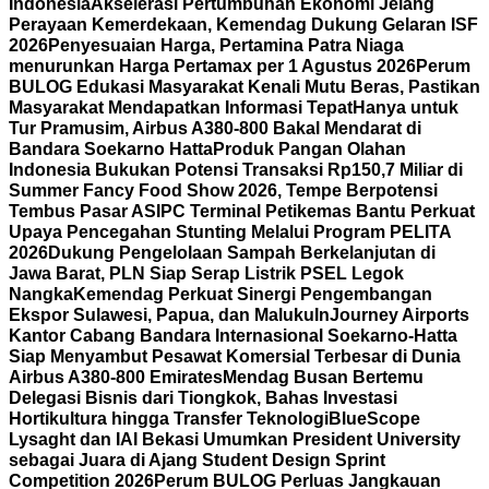
Indonesia
Akselerasi Pertumbuhan Ekonomi Jelang
Perayaan Kemerdekaan, Kemendag Dukung Gelaran ISF
2026
Penyesuaian Harga, Pertamina Patra Niaga
menurunkan Harga Pertamax per 1 Agustus 2026
Perum
BULOG Edukasi Masyarakat Kenali Mutu Beras, Pastikan
Masyarakat Mendapatkan Informasi Tepat
Hanya untuk
Tur Pramusim, Airbus A380-800 Bakal Mendarat di
Bandara Soekarno Hatta
Produk Pangan Olahan
Indonesia Bukukan Potensi Transaksi Rp150,7 Miliar di
Summer Fancy Food Show 2026, Tempe Berpotensi
Tembus Pasar AS
IPC Terminal Petikemas Bantu Perkuat
Upaya Pencegahan Stunting Melalui Program PELITA
2026
Dukung Pengelolaan Sampah Berkelanjutan di
Jawa Barat, PLN Siap Serap Listrik PSEL Legok
Nangka
Kemendag Perkuat Sinergi Pengembangan
Ekspor Sulawesi, Papua, dan Maluku
InJourney Airports
Kantor Cabang Bandara Internasional Soekarno-Hatta
Siap Menyambut Pesawat Komersial Terbesar di Dunia
Airbus A380-800 Emirates
Mendag Busan Bertemu
Delegasi Bisnis dari Tiongkok, Bahas Investasi
Hortikultura hingga Transfer Teknologi
BlueScope
Lysaght dan IAI Bekasi Umumkan President University
sebagai Juara di Ajang Student Design Sprint
Competition 2026
Perum BULOG Perluas Jangkauan