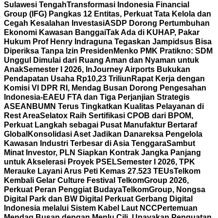
Sulawesi Tengah
Transformasi Indonesia Financial
Group (IFG) Pangkas 12 Entitas, Perkuat Tata Kelola dan
Cegah Kesalahan Investasi
ASDP Dorong Pertumbuhan
Ekonomi Kawasan Banggai
Tak Ada di KUHAP, Pakar
Hukum Prof Henry Indraguna Tegaskan Jampidsus Bisa
Diperiksa Tanpa Izin Presiden
Menko PMK Pratikno: SDM
Unggul Dimulai dari Ruang Aman dan Nyaman untuk
Anak
Semester I 2026, InJourney Airports Bukukan
Pendapatan Usaha Rp10,23 Triliun
Rapat Kerja dengan
Komisi VI DPR RI, Mendag Busan Dorong Pengesahan
Indonesia-EAEU FTA dan Tiga Perjanjian Strategis
ASEAN
BUMN Terus Tingkatkan Kualitas Pelayanan di
Rest Area
Selatox Raih Sertifikasi CPOB dari BPOM,
Perkuat Langkah sebagai Pusat Manufaktur Bertaraf
Global
Konsolidasi Aset Jadikan Danareksa Pengelola
Kawasan Industri Terbesar di Asia Tenggara
Sambut
Minat Investor, PLN Siapkan Kontrak Jangka Panjang
untuk Akselerasi Proyek PSEL
Semester I 2026, TPK
Merauke Layani Arus Peti Kemas 27.523 TEUs
Telkom
Kembali Gelar Culture Festival TelkomGroup 2026,
Perkuat Peran Penggiat Budaya
TelkomGroup, Nongsa
Digital Park dan BW Digital Perkuat Gerbang Digital
Indonesia melalui Sistem Kabel Laut NCC
Pertemuan
Mendag Busan dengan Menlu Cili, Upayakan Penguatan