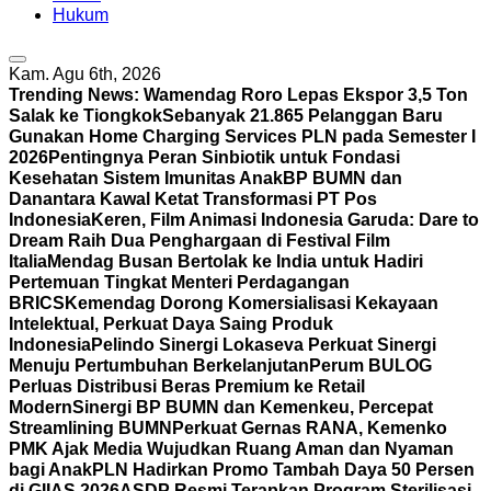
Hukum
Kam. Agu 6th, 2026
Trending News:
Wamendag Roro Lepas Ekspor 3,5 Ton
Salak ke Tiongkok
Sebanyak 21.865 Pelanggan Baru
Gunakan Home Charging Services PLN pada Semester I
2026
Pentingnya Peran Sinbiotik untuk Fondasi
Kesehatan Sistem Imunitas Anak
BP BUMN dan
Danantara Kawal Ketat Transformasi PT Pos
Indonesia
Keren, Film Animasi Indonesia Garuda: Dare to
Dream Raih Dua Penghargaan di Festival Film
Italia
Mendag Busan Bertolak ke India untuk Hadiri
Pertemuan Tingkat Menteri Perdagangan
BRICS
Kemendag Dorong Komersialisasi Kekayaan
Intelektual, Perkuat Daya Saing Produk
Indonesia
Pelindo Sinergi Lokaseva Perkuat Sinergi
Menuju Pertumbuhan Berkelanjutan
Perum BULOG
Perluas Distribusi Beras Premium ke Retail
Modern
Sinergi BP BUMN dan Kemenkeu, Percepat
Streamlining BUMN
Perkuat Gernas RANA, Kemenko
PMK Ajak Media Wujudkan Ruang Aman dan Nyaman
bagi Anak
PLN Hadirkan Promo Tambah Daya 50 Persen
di GIIAS 2026
ASDP Resmi Terapkan Program Sterilisasi