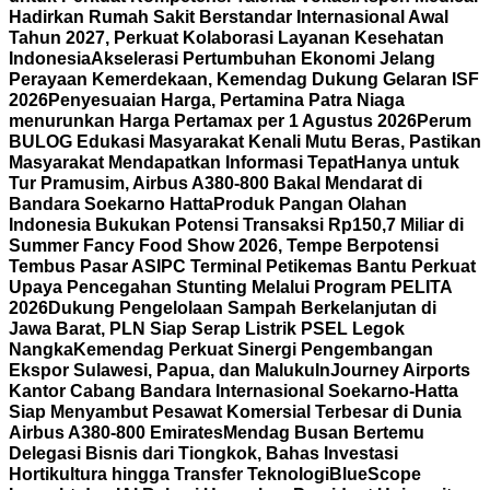
Hadirkan Rumah Sakit Berstandar Internasional Awal
Tahun 2027, Perkuat Kolaborasi Layanan Kesehatan
Indonesia
Akselerasi Pertumbuhan Ekonomi Jelang
Perayaan Kemerdekaan, Kemendag Dukung Gelaran ISF
2026
Penyesuaian Harga, Pertamina Patra Niaga
menurunkan Harga Pertamax per 1 Agustus 2026
Perum
BULOG Edukasi Masyarakat Kenali Mutu Beras, Pastikan
Masyarakat Mendapatkan Informasi Tepat
Hanya untuk
Tur Pramusim, Airbus A380-800 Bakal Mendarat di
Bandara Soekarno Hatta
Produk Pangan Olahan
Indonesia Bukukan Potensi Transaksi Rp150,7 Miliar di
Summer Fancy Food Show 2026, Tempe Berpotensi
Tembus Pasar AS
IPC Terminal Petikemas Bantu Perkuat
Upaya Pencegahan Stunting Melalui Program PELITA
2026
Dukung Pengelolaan Sampah Berkelanjutan di
Jawa Barat, PLN Siap Serap Listrik PSEL Legok
Nangka
Kemendag Perkuat Sinergi Pengembangan
Ekspor Sulawesi, Papua, dan Maluku
InJourney Airports
Kantor Cabang Bandara Internasional Soekarno-Hatta
Siap Menyambut Pesawat Komersial Terbesar di Dunia
Airbus A380-800 Emirates
Mendag Busan Bertemu
Delegasi Bisnis dari Tiongkok, Bahas Investasi
Hortikultura hingga Transfer Teknologi
BlueScope