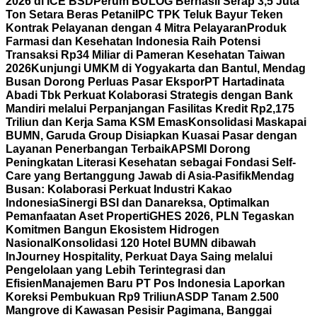
2026 di ICE BSD
Perum BULOG Berhasil Serap 3,5 Juta
Ton Setara Beras Petani
IPC TPK Teluk Bayur Teken
Kontrak Pelayanan dengan 4 Mitra Pelayaran
Produk
Farmasi dan Kesehatan Indonesia Raih Potensi
Transaksi Rp34 Miliar di Pameran Kesehatan Taiwan
2026
Kunjungi UMKM di Yogyakarta dan Bantul, Mendag
Busan Dorong Perluas Pasar Ekspor
PT Hartadinata
Abadi Tbk Perkuat Kolaborasi Strategis dengan Bank
Mandiri melalui Perpanjangan Fasilitas Kredit Rp2,175
Triliun dan Kerja Sama KSM Emas
Konsolidasi Maskapai
BUMN, Garuda Group Disiapkan Kuasai Pasar dengan
Layanan Penerbangan Terbaik
APSMI Dorong
Peningkatan Literasi Kesehatan sebagai Fondasi Self-
Care yang Bertanggung Jawab di Asia-Pasifik
Mendag
Busan: Kolaborasi Perkuat Industri Kakao
Indonesia
Sinergi BSI dan Danareksa, Optimalkan
Pemanfaatan Aset Properti
GHES 2026, PLN Tegaskan
Komitmen Bangun Ekosistem Hidrogen
Nasional
Konsolidasi 120 Hotel BUMN dibawah
InJourney Hospitality, Perkuat Daya Saing melalui
Pengelolaan yang Lebih Terintegrasi dan
Efisien
Manajemen Baru PT Pos Indonesia Laporkan
Koreksi Pembukuan Rp9 Triliun
ASDP Tanam 2.500
Mangrove di Kawasan Pesisir Pagimana, Banggai