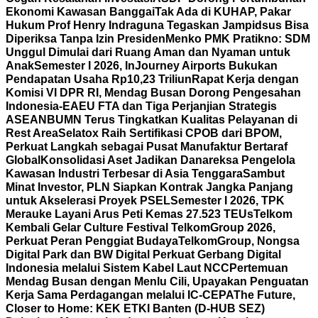
Ekonomi Kawasan Banggai
Tak Ada di KUHAP, Pakar
Hukum Prof Henry Indraguna Tegaskan Jampidsus Bisa
Diperiksa Tanpa Izin Presiden
Menko PMK Pratikno: SDM
Unggul Dimulai dari Ruang Aman dan Nyaman untuk
Anak
Semester I 2026, InJourney Airports Bukukan
Pendapatan Usaha Rp10,23 Triliun
Rapat Kerja dengan
Komisi VI DPR RI, Mendag Busan Dorong Pengesahan
Indonesia-EAEU FTA dan Tiga Perjanjian Strategis
ASEAN
BUMN Terus Tingkatkan Kualitas Pelayanan di
Rest Area
Selatox Raih Sertifikasi CPOB dari BPOM,
Perkuat Langkah sebagai Pusat Manufaktur Bertaraf
Global
Konsolidasi Aset Jadikan Danareksa Pengelola
Kawasan Industri Terbesar di Asia Tenggara
Sambut
Minat Investor, PLN Siapkan Kontrak Jangka Panjang
untuk Akselerasi Proyek PSEL
Semester I 2026, TPK
Merauke Layani Arus Peti Kemas 27.523 TEUs
Telkom
Kembali Gelar Culture Festival TelkomGroup 2026,
Perkuat Peran Penggiat Budaya
TelkomGroup, Nongsa
Digital Park dan BW Digital Perkuat Gerbang Digital
Indonesia melalui Sistem Kabel Laut NCC
Pertemuan
Mendag Busan dengan Menlu Cili, Upayakan Penguatan
Kerja Sama Perdagangan melalui IC-CEPA
The Future,
Closer to Home: KEK ETKI Banten (D-HUB SEZ)