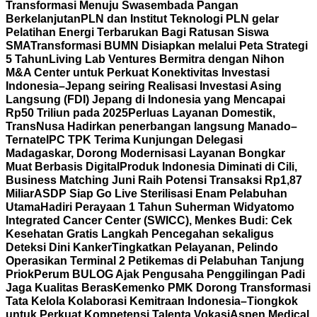
Transformasi Menuju Swasembada Pangan
Berkelanjutan
PLN dan Institut Teknologi PLN gelar
Pelatihan Energi Terbarukan Bagi Ratusan Siswa
SMA
Transformasi BUMN Disiapkan melalui Peta Strategi
5 Tahun
Living Lab Ventures Bermitra dengan Nihon
M&A Center untuk Perkuat Konektivitas Investasi
Indonesia–Jepang seiring Realisasi Investasi Asing
Langsung (FDI) Jepang di Indonesia yang Mencapai
Rp50 Triliun pada 2025
Perluas Layanan Domestik,
TransNusa Hadirkan penerbangan langsung Manado–
Ternate
IPC TPK Terima Kunjungan Delegasi
Madagaskar, Dorong Modernisasi Layanan Bongkar
Muat Berbasis Digital
Produk Indonesia Diminati di Cili,
Business Matching Juni Raih Potensi Transaksi Rp1,87
Miliar
ASDP Siap Go Live Sterilisasi Enam Pelabuhan
Utama
Hadiri Perayaan 1 Tahun Suherman Widyatomo
Integrated Cancer Center (SWICC), Menkes Budi: Cek
Kesehatan Gratis Langkah Pencegahan sekaligus
Deteksi Dini Kanker
Tingkatkan Pelayanan, Pelindo
Operasikan Terminal 2 Petikemas di Pelabuhan Tanjung
Priok
Perum BULOG Ajak Pengusaha Penggilingan Padi
Jaga Kualitas Beras
Kemenko PMK Dorong Transformasi
Tata Kelola Kolaborasi Kemitraan Indonesia–Tiongkok
untuk Perkuat Kompetensi Talenta Vokasi
Aspen Medical