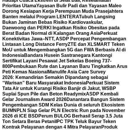
Hadapi Cuaca Ekstrem di Selat Bali, Keselamatan
Prioritas Utama
Yayasan Bulir Padi dan Yayasan Maleo
Dorong Kesiapan Kerja Perempuan Muda Prasejahtera
Banten melalui Program LENTERA
Tubuh Langsing
Bukan Jaminan Bebas Risiko Kardiovaskular,
Daewoong dan PERKI Ingatkan Risiko Obesitas pada
Berat Badan Normal di Kalangan Orang Asia
Perkuat
Konektivitas Jawa–NTT, ASDP Percepat Pengembangan
Lintasan Long Distance Ferry
ZTE dan XLSMART Teken
MoU untuk Mengembangkan 5G dan FWA Berbasis AI di
Indonesia
Bandara Husein Sastranegara Kantongi
Sertifikat Layani Pesawat Jet Sekelas Boeing 737-
800
Pembukaan Rute dan Layanan Baru Tingkatkan Arus
Peti Kemas Nasional
Manulife Asia Care Survey
2026: Kemandirian Semakin Dipandang sebagai
“Warisan” Baru Masyarakat Indonesia
Perkuat Sistem
Tata Air untuk Kurangi Risiko Banjir di Jakut, WSBP
Suplai Spun Pile dan Beton Readymix
ASDP Kembali
Gelar Journalism Award 2026
Danantara Bangun Sistem
Pengembangan SDM Kelas Dunia di seluruh Ekosistem
BUMN
PLN Siap Gelar PLN Electric Run pada November
2026 di ICE BSD
Perum BULOG Berhasil Serap 3,5 Juta
Ton Setara Beras Petani
IPC TPK Teluk Bayur Teken
Kontrak Pelayanan dengan 4 Mitra Pelayaran
Produk