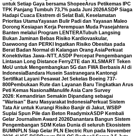
untuk Setiap Gaya bersama Shopee
Arus Petikemas IPC
TPK Panjang Tumbuh 73,7% pada Juni 2026
ASDP Siaga
Hadapi Cuaca Ekstrem di Selat Bali, Keselamatan
Prioritas Utama
Yayasan Bulir Padi dan Yayasan Maleo
Dorong Kesiapan Kerja Perempuan Muda Prasejahtera
Banten melalui Program LENTERA
Tubuh Langsing
Bukan Jaminan Bebas Risiko Kardiovaskular,
Daewoong dan PERKI Ingatkan Risiko Obesitas pada
Berat Badan Normal di Kalangan Orang Asia
Perkuat
Konektivitas Jawa–NTT, ASDP Percepat Pengembangan
Lintasan Long Distance Ferry
ZTE dan XLSMART Teken
MoU untuk Mengembangkan 5G dan FWA Berbasis AI di
Indonesia
Bandara Husein Sastranegara Kantongi
Sertifikat Layani Pesawat Jet Sekelas Boeing 737-
800
Pembukaan Rute dan Layanan Baru Tingkatkan Arus
Peti Kemas Nasional
Manulife Asia Care Survey
2026: Kemandirian Semakin Dipandang sebagai
“Warisan” Baru Masyarakat Indonesia
Perkuat Sistem
Tata Air untuk Kurangi Risiko Banjir di Jakut, WSBP
Suplai Spun Pile dan Beton Readymix
ASDP Kembali
Gelar Journalism Award 2026
Danantara Bangun Sistem
Pengembangan SDM Kelas Dunia di seluruh Ekosistem
BUMN
PLN Siap Gelar PLN Electric Run pada November