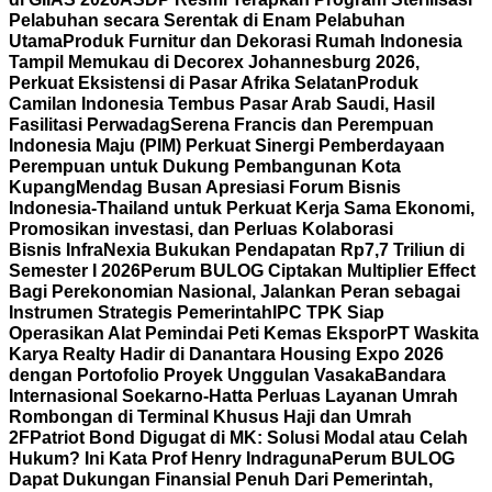
Pelabuhan secara Serentak di Enam Pelabuhan
Utama
Produk Furnitur dan Dekorasi Rumah Indonesia
Tampil Memukau di Decorex Johannesburg 2026,
Perkuat Eksistensi di Pasar Afrika Selatan
Produk
Camilan Indonesia Tembus Pasar Arab Saudi, Hasil
Fasilitasi Perwadag
Serena Francis dan Perempuan
Indonesia Maju (PIM) Perkuat Sinergi Pemberdayaan
Perempuan untuk Dukung Pembangunan Kota
Kupang
Mendag Busan Apresiasi Forum Bisnis
Indonesia-Thailand untuk Perkuat Kerja Sama Ekonomi,
Promosikan investasi, dan Perluas Kolaborasi
Bisnis
InfraNexia Bukukan Pendapatan Rp7,7 Triliun di
Semester I 2026
Perum BULOG Ciptakan Multiplier Effect
Bagi Perekonomian Nasional, Jalankan Peran sebagai
Instrumen Strategis Pemerintah
IPC TPK Siap
Operasikan Alat Pemindai Peti Kemas Ekspor
PT Waskita
Karya Realty Hadir di Danantara Housing Expo 2026
dengan Portofolio Proyek Unggulan Vasaka
Bandara
Internasional Soekarno-Hatta Perluas Layanan Umrah
Rombongan di Terminal Khusus Haji dan Umrah
2F
Patriot Bond Digugat di MK: Solusi Modal atau Celah
Hukum? Ini Kata Prof Henry Indraguna
Perum BULOG
Dapat Dukungan Finansial Penuh Dari Pemerintah,