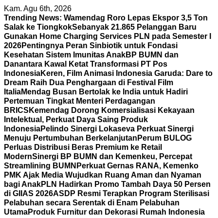
Skip
Kam. Agu 6th, 2026
to
Trending News:
Wamendag Roro Lepas Ekspor 3,5 Ton
content
Salak ke Tiongkok
Sebanyak 21.865 Pelanggan Baru
Gunakan Home Charging Services PLN pada Semester I
2026
Pentingnya Peran Sinbiotik untuk Fondasi
Kesehatan Sistem Imunitas Anak
BP BUMN dan
Danantara Kawal Ketat Transformasi PT Pos
Indonesia
Keren, Film Animasi Indonesia Garuda: Dare to
Dream Raih Dua Penghargaan di Festival Film
Italia
Mendag Busan Bertolak ke India untuk Hadiri
Pertemuan Tingkat Menteri Perdagangan
BRICS
Kemendag Dorong Komersialisasi Kekayaan
Intelektual, Perkuat Daya Saing Produk
Indonesia
Pelindo Sinergi Lokaseva Perkuat Sinergi
Menuju Pertumbuhan Berkelanjutan
Perum BULOG
Perluas Distribusi Beras Premium ke Retail
Modern
Sinergi BP BUMN dan Kemenkeu, Percepat
Streamlining BUMN
Perkuat Gernas RANA, Kemenko
PMK Ajak Media Wujudkan Ruang Aman dan Nyaman
bagi Anak
PLN Hadirkan Promo Tambah Daya 50 Persen
di GIIAS 2026
ASDP Resmi Terapkan Program Sterilisasi
Pelabuhan secara Serentak di Enam Pelabuhan
Utama
Produk Furnitur dan Dekorasi Rumah Indonesia