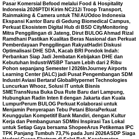
Pasar Komersial Befood melalui Food & Hospitality
Indonesia 2026
PTDI Kirim NC212i Troop Transport,
Rainmaking & Camera untuk TNI AU
Odoo Indonesia
Ekspansi Kantor Baru di Gedung Biomedical Campus,
Perkuat Ekosistem Digital Hub di BSD City
Monitoring
Mitra Penggilingan di Jateng, Dirut BULOG Ahmad Rizal
Ramdhani Pastikan Kualitas Beras Nasional dan Perkuat
Pemberdayaan Penggilingan Rakyat
Hadiri Diskusi
Optimalisasi DHE SDA, Kacab BRI Pondok Indah:
Perbankan Siap Jadi Jembatan Kebijakan DHE dan
Kebutuhan Industri
WSBP Tanam Lebih dari 2 Ribu
Pohon sepanjang Semester I 2026
InJourney Airports
Learning Center (IALC) jadi Pusat Pengembangan SDM
Industri Aviasi Bertaraf Global
Hypernet Technologies
Luncurkan Whooz, Solusi IT untuk Bisnis
SME
TransNusa Buka Dua Rute Baru dari Lampung,
Hubungkan Radin Inten II dengan Jakarta dan Kuala
Lumpur
Perum BULOG Perkuat Kolaborasi untuk
Menjamin Penyerapan Tebu Petani Blora
Perkuat
Keunggulan Kompetitif Bank Mandiri, dengan Kultur
Kerja dan Pembangunan SDM
Ini Inspirasi Tas Lokal
untuk Setiap Gaya bersama Shopee
Arus Petikemas IPC
TPK Panjang Tumbuh 73,7% pada Juni 2026
ASDP Siaga