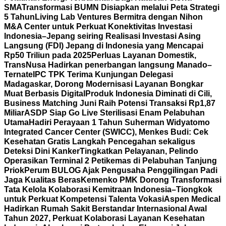
SMA
Transformasi BUMN Disiapkan melalui Peta Strategi
5 Tahun
Living Lab Ventures Bermitra dengan Nihon
M&A Center untuk Perkuat Konektivitas Investasi
Indonesia–Jepang seiring Realisasi Investasi Asing
Langsung (FDI) Jepang di Indonesia yang Mencapai
Rp50 Triliun pada 2025
Perluas Layanan Domestik,
TransNusa Hadirkan penerbangan langsung Manado–
Ternate
IPC TPK Terima Kunjungan Delegasi
Madagaskar, Dorong Modernisasi Layanan Bongkar
Muat Berbasis Digital
Produk Indonesia Diminati di Cili,
Business Matching Juni Raih Potensi Transaksi Rp1,87
Miliar
ASDP Siap Go Live Sterilisasi Enam Pelabuhan
Utama
Hadiri Perayaan 1 Tahun Suherman Widyatomo
Integrated Cancer Center (SWICC), Menkes Budi: Cek
Kesehatan Gratis Langkah Pencegahan sekaligus
Deteksi Dini Kanker
Tingkatkan Pelayanan, Pelindo
Operasikan Terminal 2 Petikemas di Pelabuhan Tanjung
Priok
Perum BULOG Ajak Pengusaha Penggilingan Padi
Jaga Kualitas Beras
Kemenko PMK Dorong Transformasi
Tata Kelola Kolaborasi Kemitraan Indonesia–Tiongkok
untuk Perkuat Kompetensi Talenta Vokasi
Aspen Medical
Hadirkan Rumah Sakit Berstandar Internasional Awal
Tahun 2027, Perkuat Kolaborasi Layanan Kesehatan