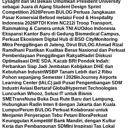
Lysaght dan IAI Bekasi Umumkan President University
sebagai Juara di Ajang Student Design Sprint
Competition 2026
Perum BULOG Perluas Jangkauan
Pasar Komersial Befood melalui Food & Hospitality
Indonesia 2026
PTDI Kirim NC212i Troop Transport,
Rainmaking & Camera untuk TNI AU
Odoo Indonesia
Ekspansi Kantor Baru di Gedung Biomedical Campus,
Perkuat Ekosistem Digital Hub di BSD City
Monitoring
Mitra Penggilingan di Jateng, Dirut BULOG Ahmad Rizal
Ramdhani Pastikan Kualitas Beras Nasional dan Perkuat
Pemberdayaan Penggilingan Rakyat
Hadiri Diskusi
Optimalisasi DHE SDA, Kacab BRI Pondok Indah:
Perbankan Siap Jadi Jembatan Kebijakan DHE dan
Kebutuhan Industri
WSBP Tanam Lebih dari 2 Ribu
Pohon sepanjang Semester I 2026
InJourney Airports
Learning Center (IALC) jadi Pusat Pengembangan SDM
Industri Aviasi Bertaraf Global
Hypernet Technologies
Luncurkan Whooz, Solusi IT untuk Bisnis
SME
TransNusa Buka Dua Rute Baru dari Lampung,
Hubungkan Radin Inten II dengan Jakarta dan Kuala
Lumpur
Perum BULOG Perkuat Kolaborasi untuk
Menjamin Penyerapan Tebu Petani Blora
Perkuat
Keunggulan Kompetitif Bank Mandiri, dengan Kultur
Kerja dan Pembangunan SDM
Ini Inspirasi Tas Lokal