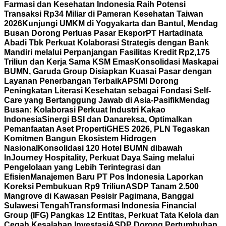
Farmasi dan Kesehatan Indonesia Raih Potensi
Transaksi Rp34 Miliar di Pameran Kesehatan Taiwan
2026
Kunjungi UMKM di Yogyakarta dan Bantul, Mendag
Busan Dorong Perluas Pasar Ekspor
PT Hartadinata
Abadi Tbk Perkuat Kolaborasi Strategis dengan Bank
Mandiri melalui Perpanjangan Fasilitas Kredit Rp2,175
Triliun dan Kerja Sama KSM Emas
Konsolidasi Maskapai
BUMN, Garuda Group Disiapkan Kuasai Pasar dengan
Layanan Penerbangan Terbaik
APSMI Dorong
Peningkatan Literasi Kesehatan sebagai Fondasi Self-
Care yang Bertanggung Jawab di Asia-Pasifik
Mendag
Busan: Kolaborasi Perkuat Industri Kakao
Indonesia
Sinergi BSI dan Danareksa, Optimalkan
Pemanfaatan Aset Properti
GHES 2026, PLN Tegaskan
Komitmen Bangun Ekosistem Hidrogen
Nasional
Konsolidasi 120 Hotel BUMN dibawah
InJourney Hospitality, Perkuat Daya Saing melalui
Pengelolaan yang Lebih Terintegrasi dan
Efisien
Manajemen Baru PT Pos Indonesia Laporkan
Koreksi Pembukuan Rp9 Triliun
ASDP Tanam 2.500
Mangrove di Kawasan Pesisir Pagimana, Banggai
Sulawesi Tengah
Transformasi Indonesia Financial
Group (IFG) Pangkas 12 Entitas, Perkuat Tata Kelola dan
Cegah Kesalahan Investasi
ASDP Dorong Pertumbuhan