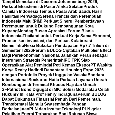
Tampil Memukau di Decorex Johannesburg 2026,
Perkuat Eksistensi di Pasar Afrika Selatan
Produk
Camilan Indonesia Tembus Pasar Arab Saudi, Hasil
Fasilitasi Perwadag
Serena Francis dan Perempuan
Indonesia Maju (PIM) Perkuat Sinergi Pemberdayaan
Perempuan untuk Dukung Pembangunan Kota
Kupang
Mendag Busan Apresiasi Forum Bisnis
Indonesia-Thailand untuk Perkuat Kerja Sama Ekonomi,
Promosikan investasi, dan Perluas Kolaborasi
Bisnis
InfraNexia Bukukan Pendapatan Rp7,7 Triliun di
Semester I 2026
Perum BULOG Ciptakan Multiplier Effect
Bagi Perekonomian Nasional, Jalankan Peran sebagai
Instrumen Strategis Pemerintah
IPC TPK Siap
Operasikan Alat Pemindai Peti Kemas Ekspor
PT Waskita
Karya Realty Hadir di Danantara Housing Expo 2026
dengan Portofolio Proyek Unggulan Vasaka
Bandara
Internasional Soekarno-Hatta Perluas Layanan Umrah
Rombongan di Terminal Khusus Haji dan Umrah
2F
Patriot Bond Digugat di MK: Solusi Modal atau Celah
Hukum? Ini Kata Prof Henry Indraguna
Perum BULOG
Dapat Dukungan Finansial Penuh Dari Pemerintah,
Transformasi Menuju Swasembada Pangan
Berkelanjutan
PLN dan Institut Teknologi PLN gelar
Pelatihan Energi Terbarukan Bagi Ratusan Siswa