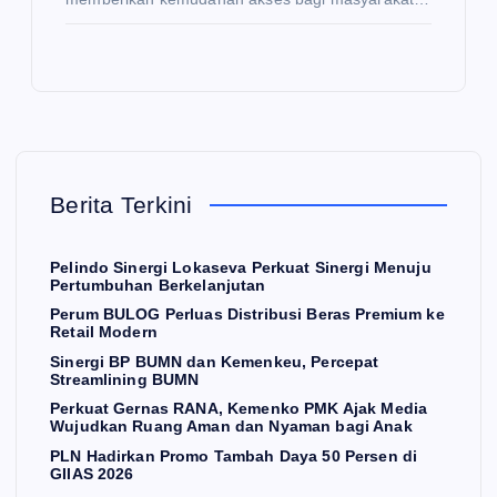
E
,
W
S
Ke
Pe
me
lin
nk
E
N
K
E
do
o
O
W
N
S
O
Si
P
M
I
ner
Pe
M
Berita Terkini
gi
ru
Si
K
Lo
m
ner
Aj
Pelindo Sinergi Lokaseva Perkuat Sinergi Menuju
ka
BU
gi
ak
Pertumbuhan Berkelanjutan
se
LO
BP
Me
Perum BULOG Perluas Distribusi Beras Premium ke
Retail Modern
va
G
BU
dia
Sinergi BP BUMN dan Kemenkeu, Percepat
Pe
Pe
M
W
Streamlining BUMN
rku
rlu
N
uju
Perkuat Gernas RANA, Kemenko PMK Ajak Media
Wujudkan Ruang Aman dan Nyaman bagi Anak
at
as
da
dk
PLN Hadirkan Promo Tambah Daya 50 Persen di
Si
Di
n
an
GIIAS 2026
n
ner
stri
Ke
Ru