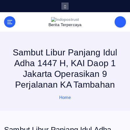
S
k
i
p
t
Berita Terpercaya
o
c
o
n
t
e
Sambut Libur Panjang Idul
n
t
Adha 1447 H, KAI Daop 1
Jakarta Operasikan 9
Perjalanan KA Tambahan
Home
Sambut Libur Panjang Idul Adha