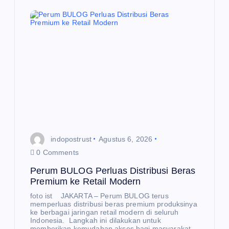
U
N
E
W
S
Pe
rku
indopostrust
Agustus 6, 2026
at
0 Comments
Ge
Perum BULOG Perluas Distribusi Beras
rna
Premium ke Retail Modern
s
foto ist JAKARTA – Perum BULOG terus
memperluas distribusi beras premium produksinya
RA
ke berbagai jaringan retail modern di seluruh
Indonesia. Langkah ini dilakukan untuk
NA
N
memberikan kemudahan akses bagi masyarakat…