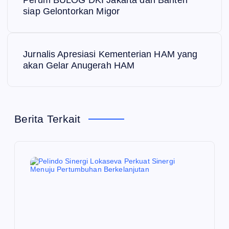
a
Perum BULOG DKI Jakarta dan Banten
siap Gelontorkan Migor
v
i
Jurnalis Apresiasi Kementerian HAM yang
akan Gelar Anugerah HAM
g
a
Berita Terkait
s
i
p
o