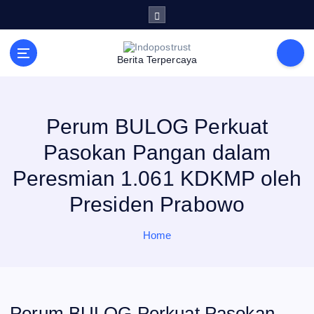
S
k
i
p
t
Berita Terpercaya
o
c
o
n
t
e
Perum BULOG Perkuat
n
t
Pasokan Pangan dalam
Peresmian 1.061 KDKMP oleh
Presiden Prabowo
Home
Perum BULOG Perkuat Pasokan