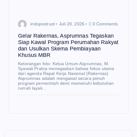
I
M,
E
K
Ga
Me
O
N
O
un
nd
M
I
gk
ag
indopostrust
Juli 20, 2026
0 Comments
U
an
Bu
Gelar Rakernas, Asprumnas Tegaskan
RB
Te
sa
Siap Kawal Program Perumahan Rakyat
dan Usulkan Skema Pembiayaan
AN
mp
n
Khusus MBR
BR
e
Te
Keterangan foto: Ketua Umum Asprumnas, M.
EA
Me
ga
Syawali Pratna menegaskan bahwa fokus utama
K
nuj
sk
dari agenda Rapat Kerja Nasional (Rakernas)
Asprumnas adalah mengawal secara penuh
&
u
an
program pemerintah demi memenuhi kebutuhan
rumah layak…
TO
U
Ko
Y
NE
mit
C
SC
me
N
E
O
O,
n
W
S
N
Le
Ind
N
St
SE
bih
on