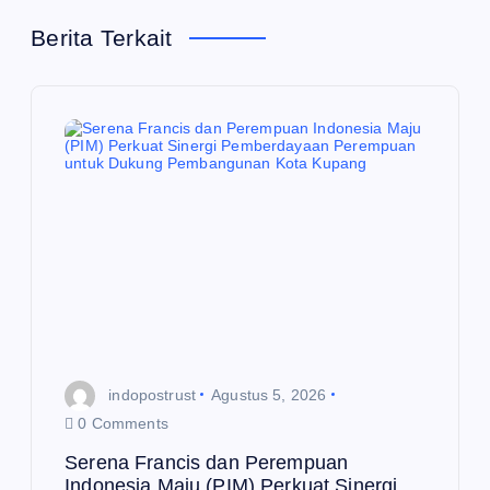
s
Berita Terkait
i
p
o
s
indopostrust
Agustus 5, 2026
0 Comments
Serena Francis dan Perempuan
Indonesia Maju (PIM) Perkuat Sinergi