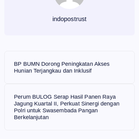
indopostrust
N
BP BUMN Dorong Peningkatan Akses
a
Hunian Terjangkau dan Inklusif
v
Perum BULOG Serap Hasil Panen Raya
i
Jagung Kuartal II, Perkuat Sinergi dengan
Polri untuk Swasembada Pangan
g
Berkelanjutan
a