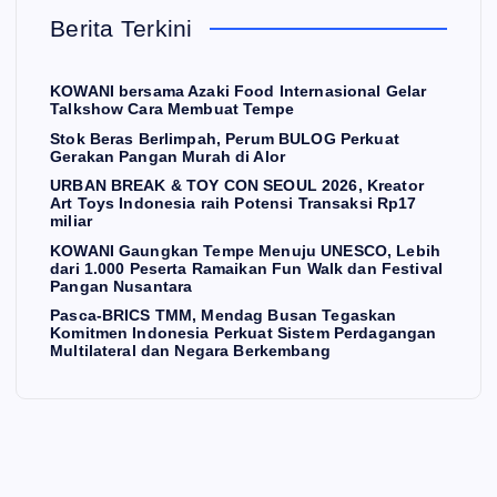
ok
O
dar
esi
Berita Terkini
r
Be
UL
i
a
ras
20
1.0
Pe
KOWANI bersama Azaki Food Internasional Gelar
Be
26,
00
rku
Talkshow Cara Membuat Tempe
rli
Kr
Pe
at
Stok Beras Berlimpah, Perum BULOG Perkuat
Gerakan Pangan Murah di Alor
mp
eat
ser
Sis
URBAN BREAK & TOY CON SEOUL 2026, Kreator
ah,
or
ta
te
Art Toys Indonesia raih Potensi Transaksi Rp17
Pe
Art
Ra
m
miliar
ru
To
ma
Pe
KOWANI Gaungkan Tempe Menuju UNESCO, Lebih
dari 1.000 Peserta Ramaikan Fun Walk dan Festival
n
m
ys
ika
rda
Pangan Nusantara
BU
Ind
n
ga
Pasca-BRICS TMM, Mendag Busan Tegaskan
Komitmen Indonesia Perkuat Sistem Perdagangan
LO
on
Fu
ng
Multilateral dan Negara Berkembang
G
esi
n
an
Pe
a
W
Mu
rku
rai
alk
ltil
at
h
da
ate
Ge
Po
n
ral