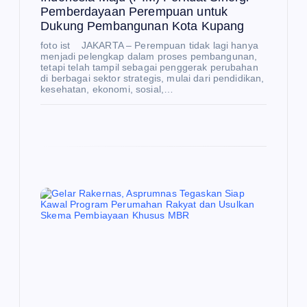
Pemberdayaan Perempuan untuk
Dukung Pembangunan Kota Kupang
foto ist JAKARTA – Perempuan tidak lagi hanya
menjadi pelengkap dalam proses pembangunan,
tetapi telah tampil sebagai penggerak perubahan
di berbagai sektor strategis, mulai dari pendidikan,
kesehatan, ekonomi, sosial,…
E
K
O
N
O
M
I
Pa
N
E
sc
W
S
a-
K
BR
O
IC
W
S
AN
TM