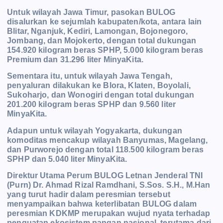
Untuk wilayah Jawa Timur, pasokan BULOG
disalurkan ke sejumlah kabupaten/kota, antara lain
Blitar, Nganjuk, Kediri, Lamongan, Bojonegoro,
Jombang, dan Mojokerto, dengan total dukungan
154.920 kilogram beras SPHP, 5.000 kilogram beras
Premium dan 31.296 liter MinyaKita.
Sementara itu, untuk wilayah Jawa Tengah,
penyaluran dilakukan ke Blora, Klaten, Boyolali,
Sukoharjo, dan Wonogiri dengan total dukungan
201.200 kilogram beras SPHP dan 9.560 liter
MinyaKita.
Adapun untuk wilayah Yogyakarta, dukungan
komoditas mencakup wilayah Banyumas, Magelang,
dan Purworejo dengan total 118.500 kilogram beras
SPHP dan 5.040 liter MinyaKita.
Direktur Utama Perum BULOG Letnan Jenderal TNI
(Purn) Dr. Ahmad Rizal Ramdhani, S.Sos. S.H., M.Han
yang turut hadir dalam peresmian tersebut
menyampaikan bahwa keterlibatan BULOG dalam
peresmian KDKMP merupakan wujud nyata terhadap
penguatan ekosistem pangan nasional, terutama dari