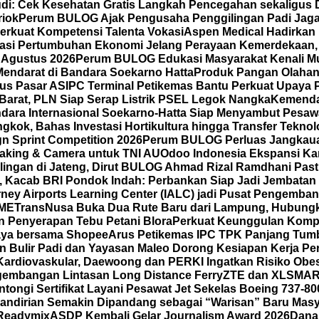
di: Cek Kesehatan Gratis Langkah Pencegahan sekaligus D
riok
Perum BULOG Ajak Pengusaha Penggilingan Padi Jaga 
erkuat Kompetensi Talenta Vokasi
Aspen Medical Hadirkan 
rasi Pertumbuhan Ekonomi Jelang Perayaan Kemerdekaan,
 Agustus 2026
Perum BULOG Edukasi Masyarakat Kenali Mut
Mendarat di Bandara Soekarno Hatta
Produk Pangan Olahan 
us Pasar AS
IPC Terminal Petikemas Bantu Perkuat Upaya 
Barat, PLN Siap Serap Listrik PSEL Legok Nangka
Kemenda
dara Internasional Soekarno-Hatta Siap Menyambut Pesawa
kok, Bahas Investasi Hortikultura hingga Transfer Teknol
gn Sprint Competition 2026
Perum BULOG Perluas Jangkauan
making & Camera untuk TNI AU
Odoo Indonesia Ekspansi Ka
ilingan di Jateng, Dirut BULOG Ahmad Rizal Ramdhani Pas
A, Kacab BRI Pondok Indah: Perbankan Siap Jadi Jembatan
ney Airports Learning Center (IALC) jadi Pusat Pengembang
SME
TransNusa Buka Dua Rute Baru dari Lampung, Hubungkan
 Penyerapan Tebu Petani Blora
Perkuat Keunggulan Kompet
 Gaya bersama Shopee
Arus Petikemas IPC TPK Panjang Tumb
n Bulir Padi dan Yayasan Maleo Dorong Kesiapan Kerja P
ardiovaskular, Daewoong dan PERKI Ingatkan Risiko Obes
gembangan Lintasan Long Distance Ferry
ZTE dan XLSMAR
ongi Sertifikat Layani Pesawat Jet Sekelas Boeing 737-80
mandirian Semakin Dipandang sebagai “Warisan” Baru Masy
 Readymix
ASDP Kembali Gelar Journalism Award 2026
Dana