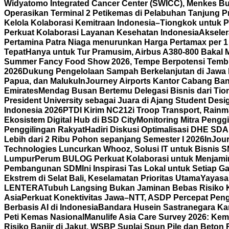
Widyatomo Integrated Cancer Center (SWICC), Menkes Bu
Operasikan Terminal 2 Petikemas di Pelabuhan Tanjung P
Kelola Kolaborasi Kemitraan Indonesia–Tiongkok untuk P
Perkuat Kolaborasi Layanan Kesehatan Indonesia
Aksele
Pertamina Patra Niaga menurunkan Harga Pertamax per 1
Tepat
Hanya untuk Tur Pramusim, Airbus A380-800 Bakal 
Summer Fancy Food Show 2026, Tempe Berpotensi Temb
2026
Dukung Pengelolaan Sampah Berkelanjutan di Jawa 
Papua, dan Maluku
InJourney Airports Kantor Cabang Ban
Emirates
Mendag Busan Bertemu Delegasi Bisnis dari Tiong
President University sebagai Juara di Ajang Student Desi
Indonesia 2026
PTDI Kirim NC212i Troop Transport, Rain
Ekosistem Digital Hub di BSD City
Monitoring Mitra Pengg
Penggilingan Rakyat
Hadiri Diskusi Optimalisasi DHE SD
Lebih dari 2 Ribu Pohon sepanjang Semester I 2026
InJour
Technologies Luncurkan Whooz, Solusi IT untuk Bisnis 
Lumpur
Perum BULOG Perkuat Kolaborasi untuk Menjamin
Pembangunan SDM
Ini Inspirasi Tas Lokal untuk Setiap
Ekstrem di Selat Bali, Keselamatan Prioritas Utama
Yayasa
LENTERA
Tubuh Langsing Bukan Jaminan Bebas Risiko K
Asia
Perkuat Konektivitas Jawa–NTT, ASDP Percepat Pen
Berbasis AI di Indonesia
Bandara Husein Sastranegara Kant
Peti Kemas Nasional
Manulife Asia Care Survey 2026: Ke
Risiko Banjir di Jakut, WSBP Suplai Spun Pile dan Beton