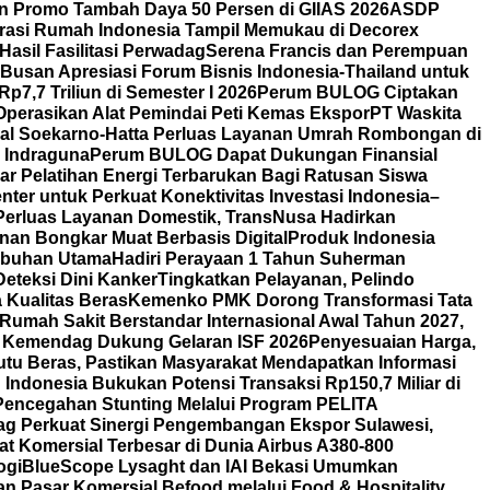
n Promo Tambah Daya 50 Persen di GIIAS 2026
ASDP
orasi Rumah Indonesia Tampil Memukau di Decorex
asil Fasilitasi Perwadag
Serena Francis dan Perempuan
Busan Apresiasi Forum Bisnis Indonesia-Thailand untuk
7,7 Triliun di Semester I 2026
Perum BULOG Ciptakan
Operasikan Alat Pemindai Peti Kemas Ekspor
PT Waskita
nal Soekarno-Hatta Perluas Layanan Umrah Rombongan di
y Indraguna
Perum BULOG Dapat Dukungan Finansial
lar Pelatihan Energi Terbarukan Bagi Ratusan Siswa
ter untuk Perkuat Konektivitas Investasi Indonesia–
Perluas Layanan Domestik, TransNusa Hadirkan
an Bongkar Muat Berbasis Digital
Produk Indonesia
labuhan Utama
Hadiri Perayaan 1 Tahun Suherman
eteksi Dini Kanker
Tingkatkan Pelayanan, Pelindo
Kualitas Beras
Kemenko PMK Dorong Transformasi Tata
Rumah Sakit Berstandar Internasional Awal Tahun 2027,
 Kemendag Dukung Gelaran ISF 2026
Penyesuaian Harga,
u Beras, Pastikan Masyarakat Mendapatkan Informasi
Indonesia Bukukan Potensi Transaksi Rp150,7 Miliar di
Pencegahan Stunting Melalui Program PELITA
g Perkuat Sinergi Pengembangan Ekspor Sulawesi,
t Komersial Terbesar di Dunia Airbus A380-800
ogi
BlueScope Lysaght dan IAI Bekasi Umumkan
 Pasar Komersial Befood melalui Food & Hospitality