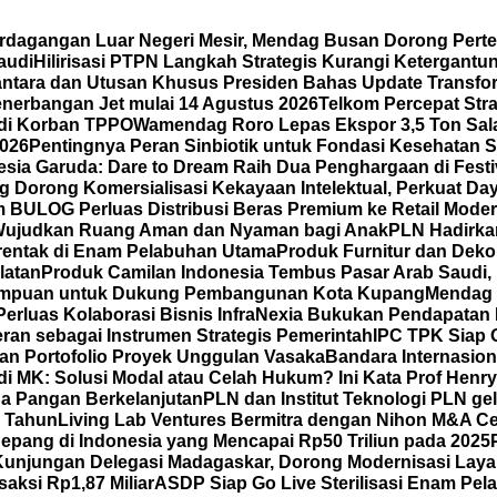
erdagangan Luar Negeri Mesir, Mendag Busan Dorong Pert
audi
Hilirisasi PTPN Langkah Strategis Kurangi Ketergantu
tara dan Utusan Khusus Presiden Bahas Update Transfo
enerbangan Jet mulai 14 Agustus 2026
Telkom Percepat Stra
adi Korban TPPO
Wamendag Roro Lepas Ekspor 3,5 Ton Sal
2026
Pentingnya Peran Sinbiotik untuk Fondasi Kesehatan S
sia Garuda: Dare to Dream Raih Dua Penghargaan di Festiva
Dorong Komersialisasi Kekayaan Intelektual, Perkuat Da
 BULOG Perluas Distribusi Beras Premium ke Retail Mode
Wujudkan Ruang Aman dan Nyaman bagi Anak
PLN Hadirka
erentak di Enam Pelabuhan Utama
Produk Furnitur dan Dek
latan
Produk Camilan Indonesia Tembus Pasar Arab Saudi, H
erempuan untuk Dukung Pembangunan Kota Kupang
Mendag 
Perluas Kolaborasi Bisnis
InfraNexia Bukukan Pendapatan Rp
eran sebagai Instrumen Strategis Pemerintah
IPC TPK Siap 
an Portofolio Proyek Unggulan Vasaka
Bandara Internasio
di MK: Solusi Modal atau Celah Hukum? Ini Kata Prof Henr
a Pangan Berkelanjutan
PLN dan Institut Teknologi PLN ge
5 Tahun
Living Lab Ventures Bermitra dengan Nihon M&A Cen
 Jepang di Indonesia yang Mencapai Rp50 Triliun pada 2025
Kunjungan Delegasi Madagaskar, Dorong Modernisasi Layan
saksi Rp1,87 Miliar
ASDP Siap Go Live Sterilisasi Enam Pe