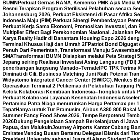
BUMN
Perkuat Gernas RANA, Kemenko PMK Ajak Media 
Resmi Terapkan Program Sterilisasi Pelabuhan secara S
Johannesburg 2026, Perkuat Eksistensi di Pasar Afrika Se
Indonesia Maju (PIM) Perkuat Sinergi Pemberdayaan P
Perkuat Kerja Sama Ekonomi, Promosikan investasi, dan 
Multiplier Effect Bagi Perekonomian Nasional, Jalankan P
Karya Realty Hadir di Danantara Housing Expo 2026 deng
Terminal Khusus Haji dan Umrah 2F
Patriot Bond Digugat 
Penuh Dari Pemerintah, Transformasi Menuju Swasembad
SMA
Transformasi BUMN Disiapkan melalui Peta Strategi 
Jepang seiring Realisasi Investasi Asing Langsung (FDI)
penerbangan langsung Manado–Ternate
IPC TPK Terima 
Diminati di Cili, Business Matching Juni Raih Potensi Tran
Widyatomo Integrated Cancer Center (SWICC), Menkes Bu
Operasikan Terminal 2 Petikemas di Pelabuhan Tanjung P
Kelola Kolaborasi Kemitraan Indonesia–Tiongkok untuk P
Perkuat Kolaborasi Layanan Kesehatan Indonesia
Aksele
Pertamina Patra Niaga menurunkan Harga Pertamax per 1
Tepat
Hanya untuk Tur Pramusim, Airbus A380-800 Bakal 
Summer Fancy Food Show 2026, Tempe Berpotensi Temb
2026
Dukung Pengelolaan Sampah Berkelanjutan di Jawa 
Papua, dan Maluku
InJourney Airports Kantor Cabang Ban
Emirates
Mendag Busan Bertemu Delegasi Bisnis dari Tiong
President University sebagai Juara di Ajang Student Desi