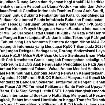
Wujudkan Ruang Aman dan Nyaman bagi Anak
PLN Hadirka
erentak di Enam Pelabuhan Utama
Produk Furnitur dan Dek
latan
Produk Camilan Indonesia Tembus Pasar Arab Saudi, H
erempuan untuk Dukung Pembangunan Kota Kupang
Mendag 
Perluas Kolaborasi Bisnis
InfraNexia Bukukan Pendapatan Rp
eran sebagai Instrumen Strategis Pemerintah
IPC TPK Siap 
an Portofolio Proyek Unggulan Vasaka
Bandara Internasio
di MK: Solusi Modal atau Celah Hukum? Ini Kata Prof Henr
a Pangan Berkelanjutan
PLN dan Institut Teknologi PLN ge
5 Tahun
Living Lab Ventures Bermitra dengan Nihon M&A Cen
 Jepang di Indonesia yang Mencapai Rp50 Triliun pada 2025
Kunjungan Delegasi Madagaskar, Dorong Modernisasi Layan
saksi Rp1,87 Miliar
ASDP Siap Go Live Sterilisasi Enam Pe
di: Cek Kesehatan Gratis Langkah Pencegahan sekaligus D
riok
Perum BULOG Ajak Pengusaha Penggilingan Padi Jaga 
erkuat Kompetensi Talenta Vokasi
Aspen Medical Hadirkan 
rasi Pertumbuhan Ekonomi Jelang Perayaan Kemerdekaan,
 Agustus 2026
Perum BULOG Edukasi Masyarakat Kenali Mut
Mendarat di Bandara Soekarno Hatta
Produk Pangan Olahan 
us Pasar AS
IPC Terminal Petikemas Bantu Perkuat Upaya 
Barat, PLN Siap Serap Listrik PSEL Legok Nangka
Kemenda
dara Internasional Soekarno-Hatta Siap Menyambut Pesawa
kok, Bahas Investasi Hortikultura hingga Transfer Teknol
gn Sprint Competition 2026
Perum BULOG Perluas Jangkauan