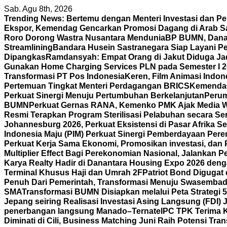
Skip
Sab. Agu 8th, 2026
to
Trending News:
Bertemu dengan Menteri Investasi dan P
content
Ekspor, Kemendag Gencarkan Promosi Dagang di Arab S
Roro Dorong Wastra Nusantara Mendunia
BP BUMN, Danan
Streamlining
Bandara Husein Sastranegara Siap Layani P
Dipangkas
Ramdansyah: Empat Orang di Jakut Diduga J
Gunakan Home Charging Services PLN pada Semester I 
Transformasi PT Pos Indonesia
Keren, Film Animasi Indone
Pertemuan Tingkat Menteri Perdagangan BRICS
Kemendag 
Perkuat Sinergi Menuju Pertumbuhan Berkelanjutan
Perum
BUMN
Perkuat Gernas RANA, Kemenko PMK Ajak Media 
Resmi Terapkan Program Sterilisasi Pelabuhan secara S
Johannesburg 2026, Perkuat Eksistensi di Pasar Afrika Se
Indonesia Maju (PIM) Perkuat Sinergi Pemberdayaan P
Perkuat Kerja Sama Ekonomi, Promosikan investasi, dan 
Multiplier Effect Bagi Perekonomian Nasional, Jalankan P
Karya Realty Hadir di Danantara Housing Expo 2026 deng
Terminal Khusus Haji dan Umrah 2F
Patriot Bond Digugat 
Penuh Dari Pemerintah, Transformasi Menuju Swasembad
SMA
Transformasi BUMN Disiapkan melalui Peta Strategi 
Jepang seiring Realisasi Investasi Asing Langsung (FDI)
penerbangan langsung Manado–Ternate
IPC TPK Terima 
Diminati di Cili, Business Matching Juni Raih Potensi Tran