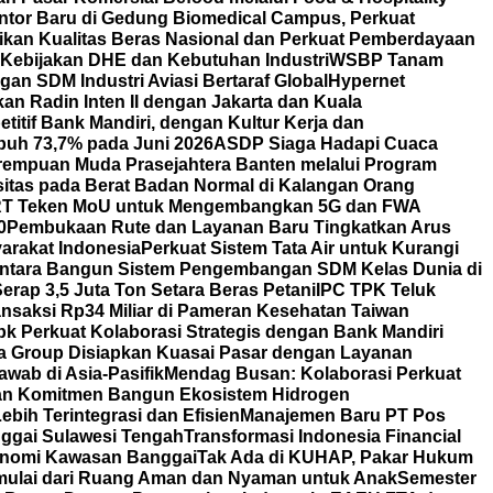
ntor Baru di Gedung Biomedical Campus, Perkuat
tikan Kualitas Beras Nasional dan Perkuat Pemberdayaan
 Kebijakan DHE dan Kebutuhan Industri
WSBP Tanam
an SDM Industri Aviasi Bertaraf Global
Hypernet
 Radin Inten II dengan Jakarta dan Kuala
itif Bank Mandiri, dengan Kultur Kerja dan
uh 73,7% pada Juni 2026
ASDP Siaga Hadapi Cuaca
erempuan Muda Prasejahtera Banten melalui Program
itas pada Berat Badan Normal di Kalangan Orang
T Teken MoU untuk Mengembangkan 5G dan FWA
0
Pembukaan Rute dan Layanan Baru Tingkatkan Arus
arakat Indonesia
Perkuat Sistem Tata Air untuk Kurangi
ntara Bangun Sistem Pengembangan SDM Kelas Dunia di
rap 3,5 Juta Ton Setara Beras Petani
IPC TPK Teluk
nsaksi Rp34 Miliar di Pameran Kesehatan Taiwan
bk Perkuat Kolaborasi Strategis dengan Bank Mandiri
a Group Disiapkan Kuasai Pasar dengan Layanan
wab di Asia-Pasifik
Mendag Busan: Kolaborasi Perkuat
an Komitmen Bangun Ekosistem Hidrogen
bih Terintegrasi dan Efisien
Manajemen Baru PT Pos
ggai Sulawesi Tengah
Transformasi Indonesia Financial
nomi Kawasan Banggai
Tak Ada di KUHAP, Pakar Hukum
mulai dari Ruang Aman dan Nyaman untuk Anak
Semester