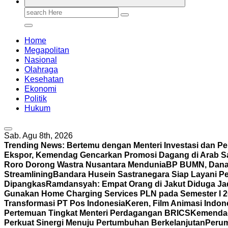
Search
for:
Home
Megapolitan
Nasional
Olahraga
Kesehatan
Ekonomi
Politik
Hukum
Sab. Agu 8th, 2026
Trending News:
Bertemu dengan Menteri Investasi dan P
Ekspor, Kemendag Gencarkan Promosi Dagang di Arab S
Roro Dorong Wastra Nusantara Mendunia
BP BUMN, Danan
Streamlining
Bandara Husein Sastranegara Siap Layani P
Dipangkas
Ramdansyah: Empat Orang di Jakut Diduga J
Gunakan Home Charging Services PLN pada Semester I 
Transformasi PT Pos Indonesia
Keren, Film Animasi Indone
Pertemuan Tingkat Menteri Perdagangan BRICS
Kemendag 
Perkuat Sinergi Menuju Pertumbuhan Berkelanjutan
Perum