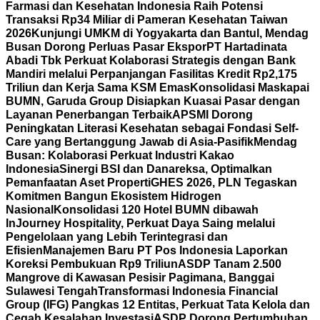
Farmasi dan Kesehatan Indonesia Raih Potensi
Transaksi Rp34 Miliar di Pameran Kesehatan Taiwan
2026
Kunjungi UMKM di Yogyakarta dan Bantul, Mendag
Busan Dorong Perluas Pasar Ekspor
PT Hartadinata
Abadi Tbk Perkuat Kolaborasi Strategis dengan Bank
Mandiri melalui Perpanjangan Fasilitas Kredit Rp2,175
Triliun dan Kerja Sama KSM Emas
Konsolidasi Maskapai
BUMN, Garuda Group Disiapkan Kuasai Pasar dengan
Layanan Penerbangan Terbaik
APSMI Dorong
Peningkatan Literasi Kesehatan sebagai Fondasi Self-
Care yang Bertanggung Jawab di Asia-Pasifik
Mendag
Busan: Kolaborasi Perkuat Industri Kakao
Indonesia
Sinergi BSI dan Danareksa, Optimalkan
Pemanfaatan Aset Properti
GHES 2026, PLN Tegaskan
Komitmen Bangun Ekosistem Hidrogen
Nasional
Konsolidasi 120 Hotel BUMN dibawah
InJourney Hospitality, Perkuat Daya Saing melalui
Pengelolaan yang Lebih Terintegrasi dan
Efisien
Manajemen Baru PT Pos Indonesia Laporkan
Koreksi Pembukuan Rp9 Triliun
ASDP Tanam 2.500
Mangrove di Kawasan Pesisir Pagimana, Banggai
Sulawesi Tengah
Transformasi Indonesia Financial
Group (IFG) Pangkas 12 Entitas, Perkuat Tata Kelola dan
Cegah Kesalahan Investasi
ASDP Dorong Pertumbuhan