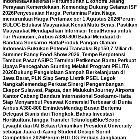
Indonesia
Akselerasi Pertumbuhan Ekonomi Jelang
Perayaan Kemerdekaan, Kemendag Dukung Gelaran ISF
2026
Penyesuaian Harga, Pertamina Patra Niaga
menurunkan Harga Pertamax per 1 Agustus 2026
Perum
BULOG Edukasi Masyarakat Kenali Mutu Beras, Pastikan
Masyarakat Mendapatkan Informasi Tepat
Hanya untuk
Tur Pramusim, Airbus A380-800 Bakal Mendarat di
Bandara Soekarno Hatta
Produk Pangan Olahan
Indonesia Bukukan Potensi Transaksi Rp150,7 Miliar di
Summer Fancy Food Show 2026, Tempe Berpotensi
Tembus Pasar AS
IPC Terminal Petikemas Bantu Perkuat
Upaya Pencegahan Stunting Melalui Program PELITA
2026
Dukung Pengelolaan Sampah Berkelanjutan di
Jawa Barat, PLN Siap Serap Listrik PSEL Legok
Nangka
Kemendag Perkuat Sinergi Pengembangan
Ekspor Sulawesi, Papua, dan Maluku
InJourney Airports
Kantor Cabang Bandara Internasional Soekarno-Hatta
Siap Menyambut Pesawat Komersial Terbesar di Dunia
Airbus A380-800 Emirates
Mendag Busan Bertemu
Delegasi Bisnis dari Tiongkok, Bahas Investasi
Hortikultura hingga Transfer Teknologi
BlueScope
Lysaght dan IAI Bekasi Umumkan President University
sebagai Juara di Ajang Student Design Sprint
Competition 2026
Perum BULOG Perluas Jangkauan