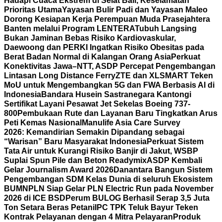
Hadapi Cuaca Ekstrem di Selat Bali, Keselamatan
Prioritas Utama
Yayasan Bulir Padi dan Yayasan Maleo
Dorong Kesiapan Kerja Perempuan Muda Prasejahtera
Banten melalui Program LENTERA
Tubuh Langsing
Bukan Jaminan Bebas Risiko Kardiovaskular,
Daewoong dan PERKI Ingatkan Risiko Obesitas pada
Berat Badan Normal di Kalangan Orang Asia
Perkuat
Konektivitas Jawa–NTT, ASDP Percepat Pengembangan
Lintasan Long Distance Ferry
ZTE dan XLSMART Teken
MoU untuk Mengembangkan 5G dan FWA Berbasis AI di
Indonesia
Bandara Husein Sastranegara Kantongi
Sertifikat Layani Pesawat Jet Sekelas Boeing 737-
800
Pembukaan Rute dan Layanan Baru Tingkatkan Arus
Peti Kemas Nasional
Manulife Asia Care Survey
2026: Kemandirian Semakin Dipandang sebagai
“Warisan” Baru Masyarakat Indonesia
Perkuat Sistem
Tata Air untuk Kurangi Risiko Banjir di Jakut, WSBP
Suplai Spun Pile dan Beton Readymix
ASDP Kembali
Gelar Journalism Award 2026
Danantara Bangun Sistem
Pengembangan SDM Kelas Dunia di seluruh Ekosistem
BUMN
PLN Siap Gelar PLN Electric Run pada November
2026 di ICE BSD
Perum BULOG Berhasil Serap 3,5 Juta
Ton Setara Beras Petani
IPC TPK Teluk Bayur Teken
Kontrak Pelayanan dengan 4 Mitra Pelayaran
Produk