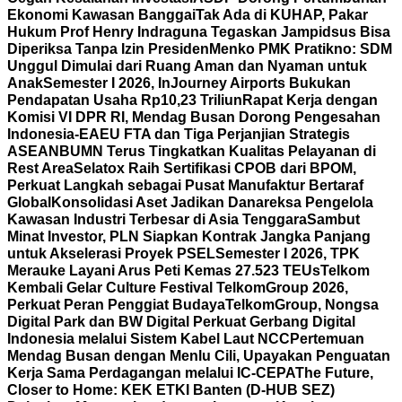
Ekonomi Kawasan Banggai
Tak Ada di KUHAP, Pakar
Hukum Prof Henry Indraguna Tegaskan Jampidsus Bisa
Diperiksa Tanpa Izin Presiden
Menko PMK Pratikno: SDM
Unggul Dimulai dari Ruang Aman dan Nyaman untuk
Anak
Semester I 2026, InJourney Airports Bukukan
Pendapatan Usaha Rp10,23 Triliun
Rapat Kerja dengan
Komisi VI DPR RI, Mendag Busan Dorong Pengesahan
Indonesia-EAEU FTA dan Tiga Perjanjian Strategis
ASEAN
BUMN Terus Tingkatkan Kualitas Pelayanan di
Rest Area
Selatox Raih Sertifikasi CPOB dari BPOM,
Perkuat Langkah sebagai Pusat Manufaktur Bertaraf
Global
Konsolidasi Aset Jadikan Danareksa Pengelola
Kawasan Industri Terbesar di Asia Tenggara
Sambut
Minat Investor, PLN Siapkan Kontrak Jangka Panjang
untuk Akselerasi Proyek PSEL
Semester I 2026, TPK
Merauke Layani Arus Peti Kemas 27.523 TEUs
Telkom
Kembali Gelar Culture Festival TelkomGroup 2026,
Perkuat Peran Penggiat Budaya
TelkomGroup, Nongsa
Digital Park dan BW Digital Perkuat Gerbang Digital
Indonesia melalui Sistem Kabel Laut NCC
Pertemuan
Mendag Busan dengan Menlu Cili, Upayakan Penguatan
Kerja Sama Perdagangan melalui IC-CEPA
The Future,
Closer to Home: KEK ETKI Banten (D-HUB SEZ)