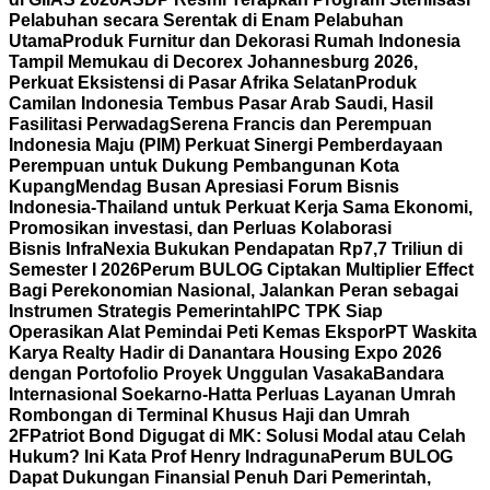
Pelabuhan secara Serentak di Enam Pelabuhan
Utama
Produk Furnitur dan Dekorasi Rumah Indonesia
Tampil Memukau di Decorex Johannesburg 2026,
Perkuat Eksistensi di Pasar Afrika Selatan
Produk
Camilan Indonesia Tembus Pasar Arab Saudi, Hasil
Fasilitasi Perwadag
Serena Francis dan Perempuan
Indonesia Maju (PIM) Perkuat Sinergi Pemberdayaan
Perempuan untuk Dukung Pembangunan Kota
Kupang
Mendag Busan Apresiasi Forum Bisnis
Indonesia-Thailand untuk Perkuat Kerja Sama Ekonomi,
Promosikan investasi, dan Perluas Kolaborasi
Bisnis
InfraNexia Bukukan Pendapatan Rp7,7 Triliun di
Semester I 2026
Perum BULOG Ciptakan Multiplier Effect
Bagi Perekonomian Nasional, Jalankan Peran sebagai
Instrumen Strategis Pemerintah
IPC TPK Siap
Operasikan Alat Pemindai Peti Kemas Ekspor
PT Waskita
Karya Realty Hadir di Danantara Housing Expo 2026
dengan Portofolio Proyek Unggulan Vasaka
Bandara
Internasional Soekarno-Hatta Perluas Layanan Umrah
Rombongan di Terminal Khusus Haji dan Umrah
2F
Patriot Bond Digugat di MK: Solusi Modal atau Celah
Hukum? Ini Kata Prof Henry Indraguna
Perum BULOG
Dapat Dukungan Finansial Penuh Dari Pemerintah,