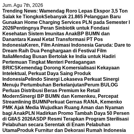
Skip
Jum. Agu 7th, 2026
to
Trending News:
Wamendag Roro Lepas Ekspor 3,5 Ton
content
Salak ke Tiongkok
Sebanyak 21.865 Pelanggan Baru
Gunakan Home Charging Services PLN pada Semester I
2026
Pentingnya Peran Sinbiotik untuk Fondasi
Kesehatan Sistem Imunitas Anak
BP BUMN dan
Danantara Kawal Ketat Transformasi PT Pos
Indonesia
Keren, Film Animasi Indonesia Garuda: Dare to
Dream Raih Dua Penghargaan di Festival Film
Italia
Mendag Busan Bertolak ke India untuk Hadiri
Pertemuan Tingkat Menteri Perdagangan
BRICS
Kemendag Dorong Komersialisasi Kekayaan
Intelektual, Perkuat Daya Saing Produk
Indonesia
Pelindo Sinergi Lokaseva Perkuat Sinergi
Menuju Pertumbuhan Berkelanjutan
Perum BULOG
Perluas Distribusi Beras Premium ke Retail
Modern
Sinergi BP BUMN dan Kemenkeu, Percepat
Streamlining BUMN
Perkuat Gernas RANA, Kemenko
PMK Ajak Media Wujudkan Ruang Aman dan Nyaman
bagi Anak
PLN Hadirkan Promo Tambah Daya 50 Persen
di GIIAS 2026
ASDP Resmi Terapkan Program Sterilisasi
Pelabuhan secara Serentak di Enam Pelabuhan
Utama
Produk Furnitur dan Dekorasi Rumah Indonesia