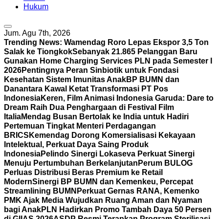
Hukum
Jum. Agu 7th, 2026
Trending News:
Wamendag Roro Lepas Ekspor 3,5 Ton
Salak ke Tiongkok
Sebanyak 21.865 Pelanggan Baru
Gunakan Home Charging Services PLN pada Semester I
2026
Pentingnya Peran Sinbiotik untuk Fondasi
Kesehatan Sistem Imunitas Anak
BP BUMN dan
Danantara Kawal Ketat Transformasi PT Pos
Indonesia
Keren, Film Animasi Indonesia Garuda: Dare to
Dream Raih Dua Penghargaan di Festival Film
Italia
Mendag Busan Bertolak ke India untuk Hadiri
Pertemuan Tingkat Menteri Perdagangan
BRICS
Kemendag Dorong Komersialisasi Kekayaan
Intelektual, Perkuat Daya Saing Produk
Indonesia
Pelindo Sinergi Lokaseva Perkuat Sinergi
Menuju Pertumbuhan Berkelanjutan
Perum BULOG
Perluas Distribusi Beras Premium ke Retail
Modern
Sinergi BP BUMN dan Kemenkeu, Percepat
Streamlining BUMN
Perkuat Gernas RANA, Kemenko
PMK Ajak Media Wujudkan Ruang Aman dan Nyaman
bagi Anak
PLN Hadirkan Promo Tambah Daya 50 Persen
di GIIAS 2026
ASDP Resmi Terapkan Program Sterilisasi