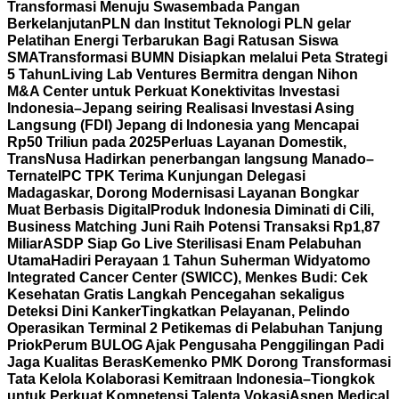
Transformasi Menuju Swasembada Pangan
Berkelanjutan
PLN dan Institut Teknologi PLN gelar
Pelatihan Energi Terbarukan Bagi Ratusan Siswa
SMA
Transformasi BUMN Disiapkan melalui Peta Strategi
5 Tahun
Living Lab Ventures Bermitra dengan Nihon
M&A Center untuk Perkuat Konektivitas Investasi
Indonesia–Jepang seiring Realisasi Investasi Asing
Langsung (FDI) Jepang di Indonesia yang Mencapai
Rp50 Triliun pada 2025
Perluas Layanan Domestik,
TransNusa Hadirkan penerbangan langsung Manado–
Ternate
IPC TPK Terima Kunjungan Delegasi
Madagaskar, Dorong Modernisasi Layanan Bongkar
Muat Berbasis Digital
Produk Indonesia Diminati di Cili,
Business Matching Juni Raih Potensi Transaksi Rp1,87
Miliar
ASDP Siap Go Live Sterilisasi Enam Pelabuhan
Utama
Hadiri Perayaan 1 Tahun Suherman Widyatomo
Integrated Cancer Center (SWICC), Menkes Budi: Cek
Kesehatan Gratis Langkah Pencegahan sekaligus
Deteksi Dini Kanker
Tingkatkan Pelayanan, Pelindo
Operasikan Terminal 2 Petikemas di Pelabuhan Tanjung
Priok
Perum BULOG Ajak Pengusaha Penggilingan Padi
Jaga Kualitas Beras
Kemenko PMK Dorong Transformasi
Tata Kelola Kolaborasi Kemitraan Indonesia–Tiongkok
untuk Perkuat Kompetensi Talenta Vokasi
Aspen Medical