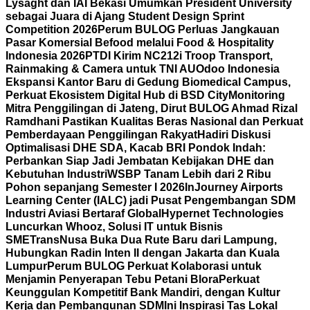
Lysaght dan IAI Bekasi Umumkan President University
sebagai Juara di Ajang Student Design Sprint
Competition 2026
Perum BULOG Perluas Jangkauan
Pasar Komersial Befood melalui Food & Hospitality
Indonesia 2026
PTDI Kirim NC212i Troop Transport,
Rainmaking & Camera untuk TNI AU
Odoo Indonesia
Ekspansi Kantor Baru di Gedung Biomedical Campus,
Perkuat Ekosistem Digital Hub di BSD City
Monitoring
Mitra Penggilingan di Jateng, Dirut BULOG Ahmad Rizal
Ramdhani Pastikan Kualitas Beras Nasional dan Perkuat
Pemberdayaan Penggilingan Rakyat
Hadiri Diskusi
Optimalisasi DHE SDA, Kacab BRI Pondok Indah:
Perbankan Siap Jadi Jembatan Kebijakan DHE dan
Kebutuhan Industri
WSBP Tanam Lebih dari 2 Ribu
Pohon sepanjang Semester I 2026
InJourney Airports
Learning Center (IALC) jadi Pusat Pengembangan SDM
Industri Aviasi Bertaraf Global
Hypernet Technologies
Luncurkan Whooz, Solusi IT untuk Bisnis
SME
TransNusa Buka Dua Rute Baru dari Lampung,
Hubungkan Radin Inten II dengan Jakarta dan Kuala
Lumpur
Perum BULOG Perkuat Kolaborasi untuk
Menjamin Penyerapan Tebu Petani Blora
Perkuat
Keunggulan Kompetitif Bank Mandiri, dengan Kultur
Kerja dan Pembangunan SDM
Ini Inspirasi Tas Lokal