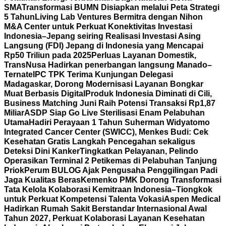
SMA
Transformasi BUMN Disiapkan melalui Peta Strategi
5 Tahun
Living Lab Ventures Bermitra dengan Nihon
M&A Center untuk Perkuat Konektivitas Investasi
Indonesia–Jepang seiring Realisasi Investasi Asing
Langsung (FDI) Jepang di Indonesia yang Mencapai
Rp50 Triliun pada 2025
Perluas Layanan Domestik,
TransNusa Hadirkan penerbangan langsung Manado–
Ternate
IPC TPK Terima Kunjungan Delegasi
Madagaskar, Dorong Modernisasi Layanan Bongkar
Muat Berbasis Digital
Produk Indonesia Diminati di Cili,
Business Matching Juni Raih Potensi Transaksi Rp1,87
Miliar
ASDP Siap Go Live Sterilisasi Enam Pelabuhan
Utama
Hadiri Perayaan 1 Tahun Suherman Widyatomo
Integrated Cancer Center (SWICC), Menkes Budi: Cek
Kesehatan Gratis Langkah Pencegahan sekaligus
Deteksi Dini Kanker
Tingkatkan Pelayanan, Pelindo
Operasikan Terminal 2 Petikemas di Pelabuhan Tanjung
Priok
Perum BULOG Ajak Pengusaha Penggilingan Padi
Jaga Kualitas Beras
Kemenko PMK Dorong Transformasi
Tata Kelola Kolaborasi Kemitraan Indonesia–Tiongkok
untuk Perkuat Kompetensi Talenta Vokasi
Aspen Medical
Hadirkan Rumah Sakit Berstandar Internasional Awal
Tahun 2027, Perkuat Kolaborasi Layanan Kesehatan