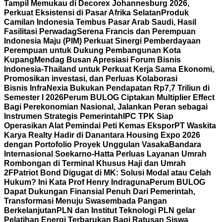
Tampil Memukau di Decorex Johannesburg 2026,
Perkuat Eksistensi di Pasar Afrika Selatan
Produk
Camilan Indonesia Tembus Pasar Arab Saudi, Hasil
Fasilitasi Perwadag
Serena Francis dan Perempuan
Indonesia Maju (PIM) Perkuat Sinergi Pemberdayaan
Perempuan untuk Dukung Pembangunan Kota
Kupang
Mendag Busan Apresiasi Forum Bisnis
Indonesia-Thailand untuk Perkuat Kerja Sama Ekonomi,
Promosikan investasi, dan Perluas Kolaborasi
Bisnis
InfraNexia Bukukan Pendapatan Rp7,7 Triliun di
Semester I 2026
Perum BULOG Ciptakan Multiplier Effect
Bagi Perekonomian Nasional, Jalankan Peran sebagai
Instrumen Strategis Pemerintah
IPC TPK Siap
Operasikan Alat Pemindai Peti Kemas Ekspor
PT Waskita
Karya Realty Hadir di Danantara Housing Expo 2026
dengan Portofolio Proyek Unggulan Vasaka
Bandara
Internasional Soekarno-Hatta Perluas Layanan Umrah
Rombongan di Terminal Khusus Haji dan Umrah
2F
Patriot Bond Digugat di MK: Solusi Modal atau Celah
Hukum? Ini Kata Prof Henry Indraguna
Perum BULOG
Dapat Dukungan Finansial Penuh Dari Pemerintah,
Transformasi Menuju Swasembada Pangan
Berkelanjutan
PLN dan Institut Teknologi PLN gelar
Pelatihan Energi Terbarukan Bagi Ratusan Siswa