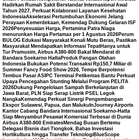
Hadirkan Rumah Sakit Berstandar Internasional Awal
Tahun 2027, Perkuat Kolaborasi Layanan Kesehatan
Indonesia
Akselerasi Pertumbuhan Ekonomi Jelang
Perayaan Kemerdekaan, Kemendag Dukung Gelaran ISF
2026
Penyesuaian Harga, Pertamina Patra Niaga
menurunkan Harga Pertamax per 1 Agustus 2026
Perum
BULOG Edukasi Masyarakat Kenali Mutu Beras, Pastikan
Masyarakat Mendapatkan Informasi Tepat
Hanya untuk
Tur Pramusim, Airbus A380-800 Bakal Mendarat di
Bandara Soekarno Hatta
Produk Pangan Olahan
Indonesia Bukukan Potensi Transaksi Rp150,7 Miliar di
Summer Fancy Food Show 2026, Tempe Berpotensi
Tembus Pasar AS
IPC Terminal Petikemas Bantu Perkuat
Upaya Pencegahan Stunting Melalui Program PELITA
2026
Dukung Pengelolaan Sampah Berkelanjutan di
Jawa Barat, PLN Siap Serap Listrik PSEL Legok
Nangka
Kemendag Perkuat Sinergi Pengembangan
Ekspor Sulawesi, Papua, dan Maluku
InJourney Airports
Kantor Cabang Bandara Internasional Soekarno-Hatta
Siap Menyambut Pesawat Komersial Terbesar di Dunia
Airbus A380-800 Emirates
Mendag Busan Bertemu
Delegasi Bisnis dari Tiongkok, Bahas Investasi
Hortikultura hingga Transfer Teknologi
BlueScope