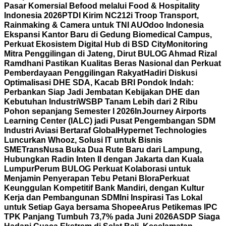
Pasar Komersial Befood melalui Food & Hospitality
Indonesia 2026
PTDI Kirim NC212i Troop Transport,
Rainmaking & Camera untuk TNI AU
Odoo Indonesia
Ekspansi Kantor Baru di Gedung Biomedical Campus,
Perkuat Ekosistem Digital Hub di BSD City
Monitoring
Mitra Penggilingan di Jateng, Dirut BULOG Ahmad Rizal
Ramdhani Pastikan Kualitas Beras Nasional dan Perkuat
Pemberdayaan Penggilingan Rakyat
Hadiri Diskusi
Optimalisasi DHE SDA, Kacab BRI Pondok Indah:
Perbankan Siap Jadi Jembatan Kebijakan DHE dan
Kebutuhan Industri
WSBP Tanam Lebih dari 2 Ribu
Pohon sepanjang Semester I 2026
InJourney Airports
Learning Center (IALC) jadi Pusat Pengembangan SDM
Industri Aviasi Bertaraf Global
Hypernet Technologies
Luncurkan Whooz, Solusi IT untuk Bisnis
SME
TransNusa Buka Dua Rute Baru dari Lampung,
Hubungkan Radin Inten II dengan Jakarta dan Kuala
Lumpur
Perum BULOG Perkuat Kolaborasi untuk
Menjamin Penyerapan Tebu Petani Blora
Perkuat
Keunggulan Kompetitif Bank Mandiri, dengan Kultur
Kerja dan Pembangunan SDM
Ini Inspirasi Tas Lokal
untuk Setiap Gaya bersama Shopee
Arus Petikemas IPC
TPK Panjang Tumbuh 73,7% pada Juni 2026
ASDP Siaga