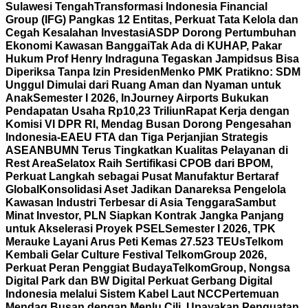
Sulawesi Tengah
Transformasi Indonesia Financial
Group (IFG) Pangkas 12 Entitas, Perkuat Tata Kelola dan
Cegah Kesalahan Investasi
ASDP Dorong Pertumbuhan
Ekonomi Kawasan Banggai
Tak Ada di KUHAP, Pakar
Hukum Prof Henry Indraguna Tegaskan Jampidsus Bisa
Diperiksa Tanpa Izin Presiden
Menko PMK Pratikno: SDM
Unggul Dimulai dari Ruang Aman dan Nyaman untuk
Anak
Semester I 2026, InJourney Airports Bukukan
Pendapatan Usaha Rp10,23 Triliun
Rapat Kerja dengan
Komisi VI DPR RI, Mendag Busan Dorong Pengesahan
Indonesia-EAEU FTA dan Tiga Perjanjian Strategis
ASEAN
BUMN Terus Tingkatkan Kualitas Pelayanan di
Rest Area
Selatox Raih Sertifikasi CPOB dari BPOM,
Perkuat Langkah sebagai Pusat Manufaktur Bertaraf
Global
Konsolidasi Aset Jadikan Danareksa Pengelola
Kawasan Industri Terbesar di Asia Tenggara
Sambut
Minat Investor, PLN Siapkan Kontrak Jangka Panjang
untuk Akselerasi Proyek PSEL
Semester I 2026, TPK
Merauke Layani Arus Peti Kemas 27.523 TEUs
Telkom
Kembali Gelar Culture Festival TelkomGroup 2026,
Perkuat Peran Penggiat Budaya
TelkomGroup, Nongsa
Digital Park dan BW Digital Perkuat Gerbang Digital
Indonesia melalui Sistem Kabel Laut NCC
Pertemuan
Mendag Busan dengan Menlu Cili, Upayakan Penguatan