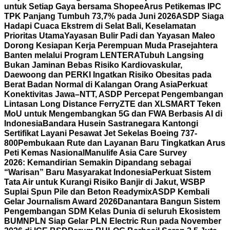
untuk Setiap Gaya bersama Shopee
Arus Petikemas IPC
TPK Panjang Tumbuh 73,7% pada Juni 2026
ASDP Siaga
Hadapi Cuaca Ekstrem di Selat Bali, Keselamatan
Prioritas Utama
Yayasan Bulir Padi dan Yayasan Maleo
Dorong Kesiapan Kerja Perempuan Muda Prasejahtera
Banten melalui Program LENTERA
Tubuh Langsing
Bukan Jaminan Bebas Risiko Kardiovaskular,
Daewoong dan PERKI Ingatkan Risiko Obesitas pada
Berat Badan Normal di Kalangan Orang Asia
Perkuat
Konektivitas Jawa–NTT, ASDP Percepat Pengembangan
Lintasan Long Distance Ferry
ZTE dan XLSMART Teken
MoU untuk Mengembangkan 5G dan FWA Berbasis AI di
Indonesia
Bandara Husein Sastranegara Kantongi
Sertifikat Layani Pesawat Jet Sekelas Boeing 737-
800
Pembukaan Rute dan Layanan Baru Tingkatkan Arus
Peti Kemas Nasional
Manulife Asia Care Survey
2026: Kemandirian Semakin Dipandang sebagai
“Warisan” Baru Masyarakat Indonesia
Perkuat Sistem
Tata Air untuk Kurangi Risiko Banjir di Jakut, WSBP
Suplai Spun Pile dan Beton Readymix
ASDP Kembali
Gelar Journalism Award 2026
Danantara Bangun Sistem
Pengembangan SDM Kelas Dunia di seluruh Ekosistem
BUMN
PLN Siap Gelar PLN Electric Run pada November