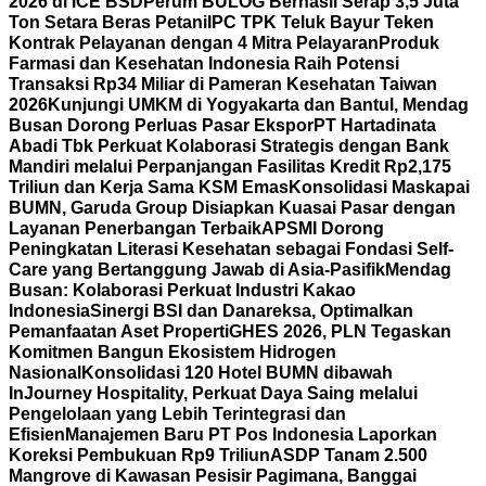
2026 di ICE BSD
Perum BULOG Berhasil Serap 3,5 Juta
Ton Setara Beras Petani
IPC TPK Teluk Bayur Teken
Kontrak Pelayanan dengan 4 Mitra Pelayaran
Produk
Farmasi dan Kesehatan Indonesia Raih Potensi
Transaksi Rp34 Miliar di Pameran Kesehatan Taiwan
2026
Kunjungi UMKM di Yogyakarta dan Bantul, Mendag
Busan Dorong Perluas Pasar Ekspor
PT Hartadinata
Abadi Tbk Perkuat Kolaborasi Strategis dengan Bank
Mandiri melalui Perpanjangan Fasilitas Kredit Rp2,175
Triliun dan Kerja Sama KSM Emas
Konsolidasi Maskapai
BUMN, Garuda Group Disiapkan Kuasai Pasar dengan
Layanan Penerbangan Terbaik
APSMI Dorong
Peningkatan Literasi Kesehatan sebagai Fondasi Self-
Care yang Bertanggung Jawab di Asia-Pasifik
Mendag
Busan: Kolaborasi Perkuat Industri Kakao
Indonesia
Sinergi BSI dan Danareksa, Optimalkan
Pemanfaatan Aset Properti
GHES 2026, PLN Tegaskan
Komitmen Bangun Ekosistem Hidrogen
Nasional
Konsolidasi 120 Hotel BUMN dibawah
InJourney Hospitality, Perkuat Daya Saing melalui
Pengelolaan yang Lebih Terintegrasi dan
Efisien
Manajemen Baru PT Pos Indonesia Laporkan
Koreksi Pembukuan Rp9 Triliun
ASDP Tanam 2.500
Mangrove di Kawasan Pesisir Pagimana, Banggai