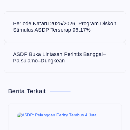
N
Periode Nataru 2025/2026, Program Diskon
a
Stimulus ASDP Terserap 96,17%
v
ASDP Buka Lintasan Perintis Banggai–
i
Paisulamo–Dungkean
g
a
Berita Terkait
s
i