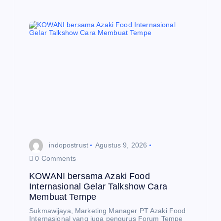
N
O
M
I
Su
ks
es
Do
via
So
ld
Ou
t
indopostrust
Agustus 9, 2026
dal
0 Comments
am
KOWANI bersama Azaki Food
W
Internasional Gelar Talkshow Cara
akt
Membuat Tempe
u
Sukmawijaya, Marketing Manager PT Azaki Food
N
Internasional yang juga pengurus Forum Tempe
E