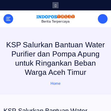
S
k
i
p
t
Berita Terpercaya
o
c
o
n
t
e
KSP Salurkan Bantuan Water
n
t
Purifier dan Pompa Apung
untuk Ringankan Beban
Warga Aceh Timur
Home
KSP Salurkan Bantuan Water