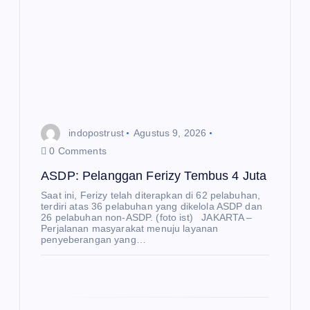
p
o
s
indopostrust
Agustus 9, 2026
0 Comments
ASDP: Pelanggan Ferizy Tembus 4 Juta
Saat ini, Ferizy telah diterapkan di 62 pelabuhan,
terdiri atas 36 pelabuhan yang dikelola ASDP dan
26 pelabuhan non-ASDP. (foto ist) JAKARTA –
Perjalanan masyarakat menuju layanan
penyeberangan yang…
E
K
O