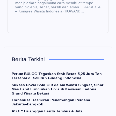
Si
W
menjelaskan bagaimana cara membuat tempe
S
yang higienis, sehat, bersih dan aman. JAKARTA
ng
– Kongres Wanita Indonesia (KOWANI)…
U
kat
K
,
O
Si
W
nar
AN
Ma
I
E
K
s
ber
O
N
O
La
sa
M
Berita Terkini
I
nd
ma
Lu
Tra
Az
Perum BULOG Tegaskan Stok Beras 5,25 Juta Ton
nc
ns
aki
Tersebar di Seluruh Gudang Indonesia
urk
nu
Fo
Sukses Dovia Sold Out dalam Waktu Singkat, Sinar
Mas Land Luncurkan Livia di Kawasan Ladoria
an
sa
od
Grand Wisata Bekasi
Liv
Re
Int
Transnusa Resmikan Penerbangan Perdana
N
Jakarta–Bangkok
E
ia
sm
ern
W
S
ASDP: Pelanggan Ferizy Tembus 4 Juta
di
ika
asi