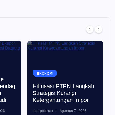
EKONOMI
ke
mendag
Hilirisasi PTPN Langkah
i
Strategis Kurangi
udi
Ketergantungan Impor
026
indopostrust
Agustus 7, 2026