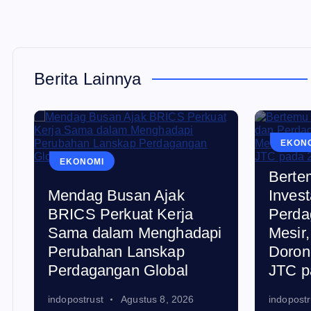
Berita Lainnya
EKON
EKONOMI
Berte
Mendag Busan Ajak
Invest
BRICS Perkuat Kerja
Perda
Sama dalam Menghadapi
Mesir
Perubahan Lanskap
Doron
Perdagangan Global
JTC p
indopostrust
Agustus 8, 2026
indopostr