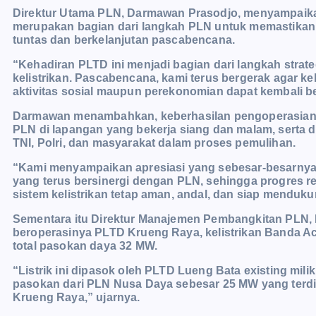
Direktur Utama PLN, Darmawan Prasodjo, menyampai
merupakan bagian dari langkah PLN untuk memastikan 
tuntas dan berkelanjutan pascabencana.
“Kehadiran PLTD ini menjadi bagian dari langkah stra
kelistrikan. Pascabencana, kami terus bergerak agar k
aktivitas sosial maupun perekonomian dapat kembali ber
Darmawan menambahkan, keberhasilan pengoperasian pem
PLN di lapangan yang bekerja siang dan malam, serta 
TNI, Polri, dan masyarakat dalam proses pemulihan.
“Kami menyampaikan apresiasi yang sebesar-besarnya 
yang terus bersinergi dengan PLN, sehingga progres re
sistem kelistrikan tetap aman, andal, dan siap mendu
Sementara itu Direktur Manajemen Pembangkitan PLN, 
beroperasinya PLTD Krueng Raya, kelistrikan Banda A
total pasokan daya 32 MW.
“Listrik ini dipasok oleh PLTD Lueng Bata existing mi
pasokan dari PLN Nusa Daya sebesar 25 MW yang terdi
Krueng Raya,” ujarnya.