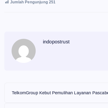
Jumlah Pengunjung
251
indopostrust
N
TelkomGroup Kebut Pemulihan Layanan Pascab
a