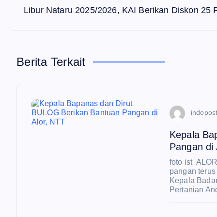
v
Libur Nataru 2025/2026, KAI Berikan Diskon 25 
i
Berita Terkait
g
a
indopost
s
Kepala Ba
i
Pangan di 
foto ist ALO
p
pangan terus
Kepala Badan
Pertanian An
o