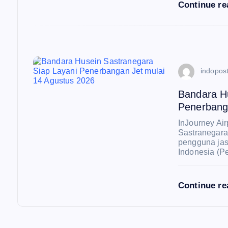
Continue r
s
indopost
Bandara H
Penerbang
InJourney Air
Sastranegara
pengguna jas
Indonesia (P
Continue r