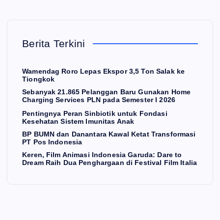
lan
Pe
esi
gg
nti
BP
a
an
ng
BU
Ga
Ba
ny
M
rud
Berita Terkini
ru
a
N
a:
Gu
Pe
da
Da
Wamendag Roro Lepas Ekspor 3,5 Ton Salak ke
na
ran
n
re
Tiongkok
ka
Si
Da
to
Sebanyak 21.865 Pelanggan Baru Gunakan Home
Charging Services PLN pada Semester I 2026
n
nbi
na
Dr
Pentingnya Peran Sinbiotik untuk Fondasi
Ho
oti
nta
ea
Kesehatan Sistem Imunitas Anak
me
k
ra
m
BP BUMN dan Danantara Kawal Ketat Transformasi
PT Pos Indonesia
Ch
unt
Ka
Ra
Keren, Film Animasi Indonesia Garuda: Dare to
arg
uk
wa
ih
Dream Raih Dua Penghargaan di Festival Film Italia
ing
Fo
l
Du
Se
nd
Ke
a
rvi
asi
tat
Pe
ce
Ke
Tra
ng