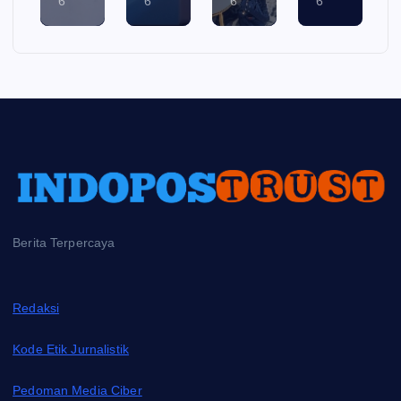
6
6
6
6
Berita Terpercaya
Redaksi
Kode Etik Jurnalistik
Pedoman Media Ciber