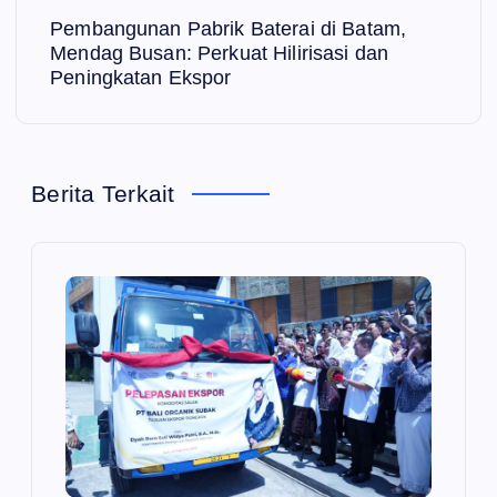
i
Pembangunan Pabrik Baterai di Batam,
Mendag Busan: Perkuat Hilirisasi dan
g
Peningkatan Ekspor
a
s
Berita Terkait
i
p
o
s