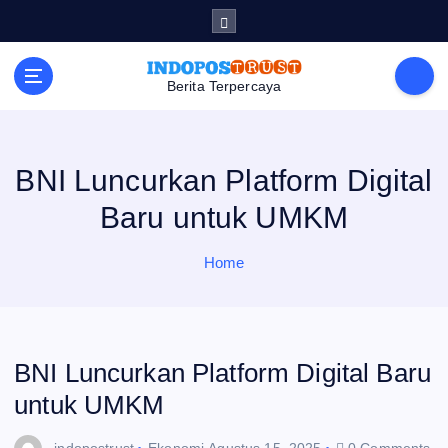
S
k
i
p
t
Berita Terpercaya
o
c
o
n
t
e
BNI Luncurkan Platform Digital
n
t
Baru untuk UMKM
Home
BNI Luncurkan Platform Digital Baru
untuk UMKM
indopostrust
Ekonomi
Agustus 15, 2025
0 Comments