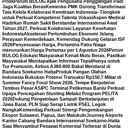
Priok
Perum BULOG Ajak Pengusaha Penggilingan Padi
Jaga Kualitas Beras
Kemenko PMK Dorong Transformasi
Tata Kelola Kolaborasi Kemitraan Indonesia–Tiongkok
untuk Perkuat Kompetensi Talenta Vokasi
Aspen Medical
Hadirkan Rumah Sakit Berstandar Internasional Awal
Tahun 2027, Perkuat Kolaborasi Layanan Kesehatan
Indonesia
Akselerasi Pertumbuhan Ekonomi Jelang
Perayaan Kemerdekaan, Kemendag Dukung Gelaran ISF
2026
Penyesuaian Harga, Pertamina Patra Niaga
menurunkan Harga Pertamax per 1 Agustus 2026
Perum
BULOG Edukasi Masyarakat Kenali Mutu Beras, Pastikan
Masyarakat Mendapatkan Informasi Tepat
Hanya untuk
Tur Pramusim, Airbus A380-800 Bakal Mendarat di
Bandara Soekarno Hatta
Produk Pangan Olahan
Indonesia Bukukan Potensi Transaksi Rp150,7 Miliar di
Summer Fancy Food Show 2026, Tempe Berpotensi
Tembus Pasar AS
IPC Terminal Petikemas Bantu Perkuat
Upaya Pencegahan Stunting Melalui Program PELITA
2026
Dukung Pengelolaan Sampah Berkelanjutan di
Jawa Barat, PLN Siap Serap Listrik PSEL Legok
Nangka
Kemendag Perkuat Sinergi Pengembangan
Ekspor Sulawesi, Papua, dan Maluku
InJourney Airports
Kantor Cabang Bandara Internasional Soekarno-Hatta
Siap Menyambut Pesawat Komersial Terbesar di Dunia