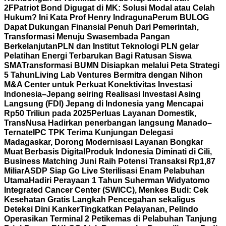
2F
Patriot Bond Digugat di MK: Solusi Modal atau Celah
Hukum? Ini Kata Prof Henry Indraguna
Perum BULOG
Dapat Dukungan Finansial Penuh Dari Pemerintah,
Transformasi Menuju Swasembada Pangan
Berkelanjutan
PLN dan Institut Teknologi PLN gelar
Pelatihan Energi Terbarukan Bagi Ratusan Siswa
SMA
Transformasi BUMN Disiapkan melalui Peta Strategi
5 Tahun
Living Lab Ventures Bermitra dengan Nihon
M&A Center untuk Perkuat Konektivitas Investasi
Indonesia–Jepang seiring Realisasi Investasi Asing
Langsung (FDI) Jepang di Indonesia yang Mencapai
Rp50 Triliun pada 2025
Perluas Layanan Domestik,
TransNusa Hadirkan penerbangan langsung Manado–
Ternate
IPC TPK Terima Kunjungan Delegasi
Madagaskar, Dorong Modernisasi Layanan Bongkar
Muat Berbasis Digital
Produk Indonesia Diminati di Cili,
Business Matching Juni Raih Potensi Transaksi Rp1,87
Miliar
ASDP Siap Go Live Sterilisasi Enam Pelabuhan
Utama
Hadiri Perayaan 1 Tahun Suherman Widyatomo
Integrated Cancer Center (SWICC), Menkes Budi: Cek
Kesehatan Gratis Langkah Pencegahan sekaligus
Deteksi Dini Kanker
Tingkatkan Pelayanan, Pelindo
Operasikan Terminal 2 Petikemas di Pelabuhan Tanjung