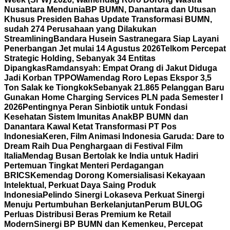
Nusantara Mendunia
BP BUMN, Danantara dan Utusan
Khusus Presiden Bahas Update Transformasi BUMN,
sudah 274 Perusahaan yang Dilakukan
Streamlining
Bandara Husein Sastranegara Siap Layani
Penerbangan Jet mulai 14 Agustus 2026
Telkom Percepat
Strategic Holding, Sebanyak 34 Entitas
Dipangkas
Ramdansyah: Empat Orang di Jakut Diduga
Jadi Korban TPPO
Wamendag Roro Lepas Ekspor 3,5
Ton Salak ke Tiongkok
Sebanyak 21.865 Pelanggan Baru
Gunakan Home Charging Services PLN pada Semester I
2026
Pentingnya Peran Sinbiotik untuk Fondasi
Kesehatan Sistem Imunitas Anak
BP BUMN dan
Danantara Kawal Ketat Transformasi PT Pos
Indonesia
Keren, Film Animasi Indonesia Garuda: Dare to
Dream Raih Dua Penghargaan di Festival Film
Italia
Mendag Busan Bertolak ke India untuk Hadiri
Pertemuan Tingkat Menteri Perdagangan
BRICS
Kemendag Dorong Komersialisasi Kekayaan
Intelektual, Perkuat Daya Saing Produk
Indonesia
Pelindo Sinergi Lokaseva Perkuat Sinergi
Menuju Pertumbuhan Berkelanjutan
Perum BULOG
Perluas Distribusi Beras Premium ke Retail
Modern
Sinergi BP BUMN dan Kemenkeu, Percepat