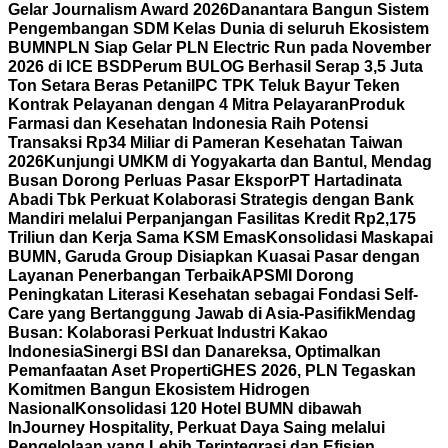
Gelar Journalism Award 2026
Danantara Bangun Sistem
Pengembangan SDM Kelas Dunia di seluruh Ekosistem
BUMN
PLN Siap Gelar PLN Electric Run pada November
2026 di ICE BSD
Perum BULOG Berhasil Serap 3,5 Juta
Ton Setara Beras Petani
IPC TPK Teluk Bayur Teken
Kontrak Pelayanan dengan 4 Mitra Pelayaran
Produk
Farmasi dan Kesehatan Indonesia Raih Potensi
Transaksi Rp34 Miliar di Pameran Kesehatan Taiwan
2026
Kunjungi UMKM di Yogyakarta dan Bantul, Mendag
Busan Dorong Perluas Pasar Ekspor
PT Hartadinata
Abadi Tbk Perkuat Kolaborasi Strategis dengan Bank
Mandiri melalui Perpanjangan Fasilitas Kredit Rp2,175
Triliun dan Kerja Sama KSM Emas
Konsolidasi Maskapai
BUMN, Garuda Group Disiapkan Kuasai Pasar dengan
Layanan Penerbangan Terbaik
APSMI Dorong
Peningkatan Literasi Kesehatan sebagai Fondasi Self-
Care yang Bertanggung Jawab di Asia-Pasifik
Mendag
Busan: Kolaborasi Perkuat Industri Kakao
Indonesia
Sinergi BSI dan Danareksa, Optimalkan
Pemanfaatan Aset Properti
GHES 2026, PLN Tegaskan
Komitmen Bangun Ekosistem Hidrogen
Nasional
Konsolidasi 120 Hotel BUMN dibawah
InJourney Hospitality, Perkuat Daya Saing melalui
Pengelolaan yang Lebih Terintegrasi dan Efisien