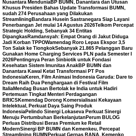
Nusantara Mendunia
BP BUMN, Danantara dan Utusan
Khusus Presiden Bahas Update Transformasi BUMN,
sudah 274 Perusahaan yang Dilakukan
Streamlining
Bandara Husein Sastranegara Siap Layani
Penerbangan Jet mulai 14 Agustus 2026
Telkom Percepat
Strategic Holding, Sebanyak 34 Entitas
Dipangkas
Ramdansyah: Empat Orang di Jakut Diduga
Jadi Korban TPPO
Wamendag Roro Lepas Ekspor 3,5
Ton Salak ke Tiongkok
Sebanyak 21.865 Pelanggan Baru
Gunakan Home Charging Services PLN pada Semester I
2026
Pentingnya Peran Sinbiotik untuk Fondasi
Kesehatan Sistem Imunitas Anak
BP BUMN dan
Danantara Kawal Ketat Transformasi PT Pos
Indonesia
Keren, Film Animasi Indonesia Garuda: Dare to
Dream Raih Dua Penghargaan di Festival Film
Italia
Mendag Busan Bertolak ke India untuk Hadiri
Pertemuan Tingkat Menteri Perdagangan
BRICS
Kemendag Dorong Komersialisasi Kekayaan
Intelektual, Perkuat Daya Saing Produk
Indonesia
Pelindo Sinergi Lokaseva Perkuat Sinergi
Menuju Pertumbuhan Berkelanjutan
Perum BULOG
Perluas Distribusi Beras Premium ke Retail
Modern
Sinergi BP BUMN dan Kemenkeu, Percepat
Streamlining BUMN
Perkuat Gernas RANA, Kemenko