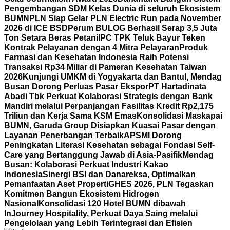
Pengembangan SDM Kelas Dunia di seluruh Ekosistem
BUMN
PLN Siap Gelar PLN Electric Run pada November
2026 di ICE BSD
Perum BULOG Berhasil Serap 3,5 Juta
Ton Setara Beras Petani
IPC TPK Teluk Bayur Teken
Kontrak Pelayanan dengan 4 Mitra Pelayaran
Produk
Farmasi dan Kesehatan Indonesia Raih Potensi
Transaksi Rp34 Miliar di Pameran Kesehatan Taiwan
2026
Kunjungi UMKM di Yogyakarta dan Bantul, Mendag
Busan Dorong Perluas Pasar Ekspor
PT Hartadinata
Abadi Tbk Perkuat Kolaborasi Strategis dengan Bank
Mandiri melalui Perpanjangan Fasilitas Kredit Rp2,175
Triliun dan Kerja Sama KSM Emas
Konsolidasi Maskapai
BUMN, Garuda Group Disiapkan Kuasai Pasar dengan
Layanan Penerbangan Terbaik
APSMI Dorong
Peningkatan Literasi Kesehatan sebagai Fondasi Self-
Care yang Bertanggung Jawab di Asia-Pasifik
Mendag
Busan: Kolaborasi Perkuat Industri Kakao
Indonesia
Sinergi BSI dan Danareksa, Optimalkan
Pemanfaatan Aset Properti
GHES 2026, PLN Tegaskan
Komitmen Bangun Ekosistem Hidrogen
Nasional
Konsolidasi 120 Hotel BUMN dibawah
InJourney Hospitality, Perkuat Daya Saing melalui
Pengelolaan yang Lebih Terintegrasi dan Efisien