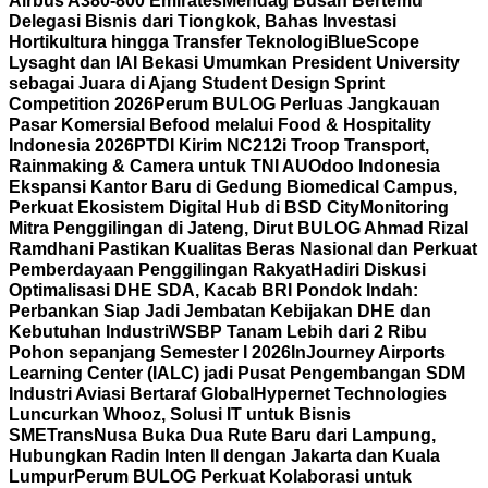
Airbus A380-800 Emirates
Mendag Busan Bertemu
Delegasi Bisnis dari Tiongkok, Bahas Investasi
Hortikultura hingga Transfer Teknologi
BlueScope
Lysaght dan IAI Bekasi Umumkan President University
sebagai Juara di Ajang Student Design Sprint
Competition 2026
Perum BULOG Perluas Jangkauan
Pasar Komersial Befood melalui Food & Hospitality
Indonesia 2026
PTDI Kirim NC212i Troop Transport,
Rainmaking & Camera untuk TNI AU
Odoo Indonesia
Ekspansi Kantor Baru di Gedung Biomedical Campus,
Perkuat Ekosistem Digital Hub di BSD City
Monitoring
Mitra Penggilingan di Jateng, Dirut BULOG Ahmad Rizal
Ramdhani Pastikan Kualitas Beras Nasional dan Perkuat
Pemberdayaan Penggilingan Rakyat
Hadiri Diskusi
Optimalisasi DHE SDA, Kacab BRI Pondok Indah:
Perbankan Siap Jadi Jembatan Kebijakan DHE dan
Kebutuhan Industri
WSBP Tanam Lebih dari 2 Ribu
Pohon sepanjang Semester I 2026
InJourney Airports
Learning Center (IALC) jadi Pusat Pengembangan SDM
Industri Aviasi Bertaraf Global
Hypernet Technologies
Luncurkan Whooz, Solusi IT untuk Bisnis
SME
TransNusa Buka Dua Rute Baru dari Lampung,
Hubungkan Radin Inten II dengan Jakarta dan Kuala
Lumpur
Perum BULOG Perkuat Kolaborasi untuk