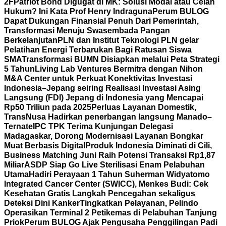
2F
Patriot Bond Digugat di MK: Solusi Modal atau Celah
Hukum? Ini Kata Prof Henry Indraguna
Perum BULOG
Dapat Dukungan Finansial Penuh Dari Pemerintah,
Transformasi Menuju Swasembada Pangan
Berkelanjutan
PLN dan Institut Teknologi PLN gelar
Pelatihan Energi Terbarukan Bagi Ratusan Siswa
SMA
Transformasi BUMN Disiapkan melalui Peta Strategi
5 Tahun
Living Lab Ventures Bermitra dengan Nihon
M&A Center untuk Perkuat Konektivitas Investasi
Indonesia–Jepang seiring Realisasi Investasi Asing
Langsung (FDI) Jepang di Indonesia yang Mencapai
Rp50 Triliun pada 2025
Perluas Layanan Domestik,
TransNusa Hadirkan penerbangan langsung Manado–
Ternate
IPC TPK Terima Kunjungan Delegasi
Madagaskar, Dorong Modernisasi Layanan Bongkar
Muat Berbasis Digital
Produk Indonesia Diminati di Cili,
Business Matching Juni Raih Potensi Transaksi Rp1,87
Miliar
ASDP Siap Go Live Sterilisasi Enam Pelabuhan
Utama
Hadiri Perayaan 1 Tahun Suherman Widyatomo
Integrated Cancer Center (SWICC), Menkes Budi: Cek
Kesehatan Gratis Langkah Pencegahan sekaligus
Deteksi Dini Kanker
Tingkatkan Pelayanan, Pelindo
Operasikan Terminal 2 Petikemas di Pelabuhan Tanjung
Priok
Perum BULOG Ajak Pengusaha Penggilingan Padi