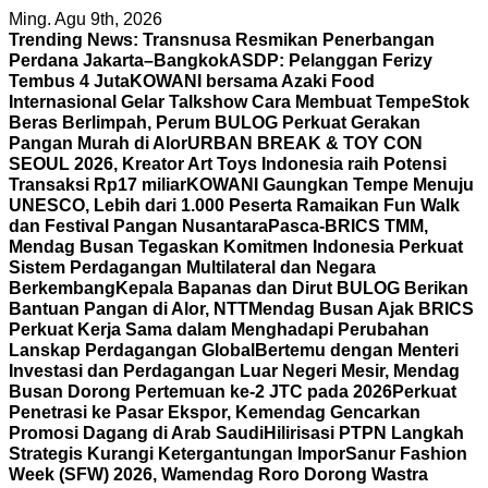
Skip
Ming. Agu 9th, 2026
to
Trending News:
Transnusa Resmikan Penerbangan
content
Perdana Jakarta–Bangkok
ASDP: Pelanggan Ferizy
Tembus 4 Juta
KOWANI bersama Azaki Food
Internasional Gelar Talkshow Cara Membuat Tempe
Stok
Beras Berlimpah, Perum BULOG Perkuat Gerakan
Pangan Murah di Alor
URBAN BREAK & TOY CON
SEOUL 2026, Kreator Art Toys Indonesia raih Potensi
Transaksi Rp17 miliar
KOWANI Gaungkan Tempe Menuju
UNESCO, Lebih dari 1.000 Peserta Ramaikan Fun Walk
dan Festival Pangan Nusantara
Pasca-BRICS TMM,
Mendag Busan Tegaskan Komitmen Indonesia Perkuat
Sistem Perdagangan Multilateral dan Negara
Berkembang
Kepala Bapanas dan Dirut BULOG Berikan
Bantuan Pangan di Alor, NTT
Mendag Busan Ajak BRICS
Perkuat Kerja Sama dalam Menghadapi Perubahan
Lanskap Perdagangan Global
Bertemu dengan Menteri
Investasi dan Perdagangan Luar Negeri Mesir, Mendag
Busan Dorong Pertemuan ke-2 JTC pada 2026
Perkuat
Penetrasi ke Pasar Ekspor, Kemendag Gencarkan
Promosi Dagang di Arab Saudi
Hilirisasi PTPN Langkah
Strategis Kurangi Ketergantungan Impor
Sanur Fashion
Week (SFW) 2026, Wamendag Roro Dorong Wastra