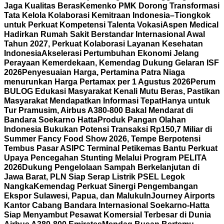
Jaga Kualitas Beras
Kemenko PMK Dorong Transformasi
Tata Kelola Kolaborasi Kemitraan Indonesia–Tiongkok
untuk Perkuat Kompetensi Talenta Vokasi
Aspen Medical
Hadirkan Rumah Sakit Berstandar Internasional Awal
Tahun 2027, Perkuat Kolaborasi Layanan Kesehatan
Indonesia
Akselerasi Pertumbuhan Ekonomi Jelang
Perayaan Kemerdekaan, Kemendag Dukung Gelaran ISF
2026
Penyesuaian Harga, Pertamina Patra Niaga
menurunkan Harga Pertamax per 1 Agustus 2026
Perum
BULOG Edukasi Masyarakat Kenali Mutu Beras, Pastikan
Masyarakat Mendapatkan Informasi Tepat
Hanya untuk
Tur Pramusim, Airbus A380-800 Bakal Mendarat di
Bandara Soekarno Hatta
Produk Pangan Olahan
Indonesia Bukukan Potensi Transaksi Rp150,7 Miliar di
Summer Fancy Food Show 2026, Tempe Berpotensi
Tembus Pasar AS
IPC Terminal Petikemas Bantu Perkuat
Upaya Pencegahan Stunting Melalui Program PELITA
2026
Dukung Pengelolaan Sampah Berkelanjutan di
Jawa Barat, PLN Siap Serap Listrik PSEL Legok
Nangka
Kemendag Perkuat Sinergi Pengembangan
Ekspor Sulawesi, Papua, dan Maluku
InJourney Airports
Kantor Cabang Bandara Internasional Soekarno-Hatta
Siap Menyambut Pesawat Komersial Terbesar di Dunia