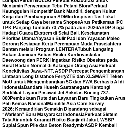
Lumpur
Perum BULOG Perkuat Kolaborasi untuk
Menjamin Penyerapan Tebu Petani Blora
Perkuat
Keunggulan Kompetitif Bank Mandiri, dengan Kultur
Kerja dan Pembangunan SDM
Ini Inspirasi Tas Lokal
untuk Setiap Gaya bersama Shopee
Arus Petikemas IPC
TPK Panjang Tumbuh 73,7% pada Juni 2026
ASDP Siaga
Hadapi Cuaca Ekstrem di Selat Bali, Keselamatan
Prioritas Utama
Yayasan Bulir Padi dan Yayasan Maleo
Dorong Kesiapan Kerja Perempuan Muda Prasejahtera
Banten melalui Program LENTERA
Tubuh Langsing
Bukan Jaminan Bebas Risiko Kardiovaskular,
Daewoong dan PERKI Ingatkan Risiko Obesitas pada
Berat Badan Normal di Kalangan Orang Asia
Perkuat
Konektivitas Jawa–NTT, ASDP Percepat Pengembangan
Lintasan Long Distance Ferry
ZTE dan XLSMART Teken
MoU untuk Mengembangkan 5G dan FWA Berbasis AI di
Indonesia
Bandara Husein Sastranegara Kantongi
Sertifikat Layani Pesawat Jet Sekelas Boeing 737-
800
Pembukaan Rute dan Layanan Baru Tingkatkan Arus
Peti Kemas Nasional
Manulife Asia Care Survey
2026: Kemandirian Semakin Dipandang sebagai
“Warisan” Baru Masyarakat Indonesia
Perkuat Sistem
Tata Air untuk Kurangi Risiko Banjir di Jakut, WSBP
Suplai Spun Pile dan Beton Readymix
ASDP Kembali