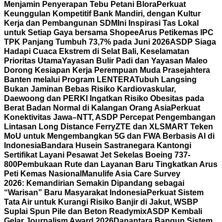
Menjamin Penyerapan Tebu Petani Blora
Perkuat
Keunggulan Kompetitif Bank Mandiri, dengan Kultur
Kerja dan Pembangunan SDM
Ini Inspirasi Tas Lokal
untuk Setiap Gaya bersama Shopee
Arus Petikemas IPC
TPK Panjang Tumbuh 73,7% pada Juni 2026
ASDP Siaga
Hadapi Cuaca Ekstrem di Selat Bali, Keselamatan
Prioritas Utama
Yayasan Bulir Padi dan Yayasan Maleo
Dorong Kesiapan Kerja Perempuan Muda Prasejahtera
Banten melalui Program LENTERA
Tubuh Langsing
Bukan Jaminan Bebas Risiko Kardiovaskular,
Daewoong dan PERKI Ingatkan Risiko Obesitas pada
Berat Badan Normal di Kalangan Orang Asia
Perkuat
Konektivitas Jawa–NTT, ASDP Percepat Pengembangan
Lintasan Long Distance Ferry
ZTE dan XLSMART Teken
MoU untuk Mengembangkan 5G dan FWA Berbasis AI di
Indonesia
Bandara Husein Sastranegara Kantongi
Sertifikat Layani Pesawat Jet Sekelas Boeing 737-
800
Pembukaan Rute dan Layanan Baru Tingkatkan Arus
Peti Kemas Nasional
Manulife Asia Care Survey
2026: Kemandirian Semakin Dipandang sebagai
“Warisan” Baru Masyarakat Indonesia
Perkuat Sistem
Tata Air untuk Kurangi Risiko Banjir di Jakut, WSBP
Suplai Spun Pile dan Beton Readymix
ASDP Kembali
Gelar Journalism Award 2026
Danantara Bangun Sistem