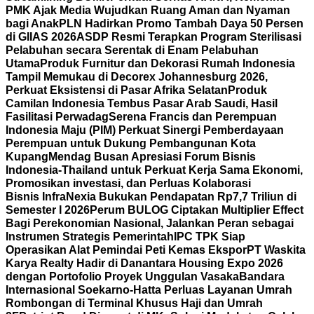
PMK Ajak Media Wujudkan Ruang Aman dan Nyaman
bagi Anak
PLN Hadirkan Promo Tambah Daya 50 Persen
di GIIAS 2026
ASDP Resmi Terapkan Program Sterilisasi
Pelabuhan secara Serentak di Enam Pelabuhan
Utama
Produk Furnitur dan Dekorasi Rumah Indonesia
Tampil Memukau di Decorex Johannesburg 2026,
Perkuat Eksistensi di Pasar Afrika Selatan
Produk
Camilan Indonesia Tembus Pasar Arab Saudi, Hasil
Fasilitasi Perwadag
Serena Francis dan Perempuan
Indonesia Maju (PIM) Perkuat Sinergi Pemberdayaan
Perempuan untuk Dukung Pembangunan Kota
Kupang
Mendag Busan Apresiasi Forum Bisnis
Indonesia-Thailand untuk Perkuat Kerja Sama Ekonomi,
Promosikan investasi, dan Perluas Kolaborasi
Bisnis
InfraNexia Bukukan Pendapatan Rp7,7 Triliun di
Semester I 2026
Perum BULOG Ciptakan Multiplier Effect
Bagi Perekonomian Nasional, Jalankan Peran sebagai
Instrumen Strategis Pemerintah
IPC TPK Siap
Operasikan Alat Pemindai Peti Kemas Ekspor
PT Waskita
Karya Realty Hadir di Danantara Housing Expo 2026
dengan Portofolio Proyek Unggulan Vasaka
Bandara
Internasional Soekarno-Hatta Perluas Layanan Umrah
Rombongan di Terminal Khusus Haji dan Umrah