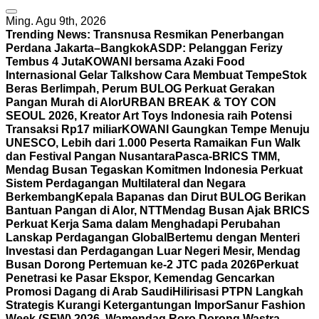
Ming. Agu 9th, 2026
Trending News:
Transnusa Resmikan Penerbangan
Perdana Jakarta–Bangkok
ASDP: Pelanggan Ferizy
Tembus 4 Juta
KOWANI bersama Azaki Food
Internasional Gelar Talkshow Cara Membuat Tempe
Stok
Beras Berlimpah, Perum BULOG Perkuat Gerakan
Pangan Murah di Alor
URBAN BREAK & TOY CON
SEOUL 2026, Kreator Art Toys Indonesia raih Potensi
Transaksi Rp17 miliar
KOWANI Gaungkan Tempe Menuju
UNESCO, Lebih dari 1.000 Peserta Ramaikan Fun Walk
dan Festival Pangan Nusantara
Pasca-BRICS TMM,
Mendag Busan Tegaskan Komitmen Indonesia Perkuat
Sistem Perdagangan Multilateral dan Negara
Berkembang
Kepala Bapanas dan Dirut BULOG Berikan
Bantuan Pangan di Alor, NTT
Mendag Busan Ajak BRICS
Perkuat Kerja Sama dalam Menghadapi Perubahan
Lanskap Perdagangan Global
Bertemu dengan Menteri
Investasi dan Perdagangan Luar Negeri Mesir, Mendag
Busan Dorong Pertemuan ke-2 JTC pada 2026
Perkuat
Penetrasi ke Pasar Ekspor, Kemendag Gencarkan
Promosi Dagang di Arab Saudi
Hilirisasi PTPN Langkah
Strategis Kurangi Ketergantungan Impor
Sanur Fashion
Week (SFW) 2026, Wamendag Roro Dorong Wastra