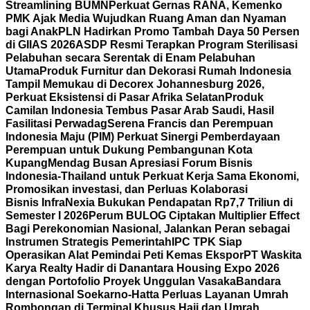
Streamlining BUMN
Perkuat Gernas RANA, Kemenko
PMK Ajak Media Wujudkan Ruang Aman dan Nyaman
bagi Anak
PLN Hadirkan Promo Tambah Daya 50 Persen
di GIIAS 2026
ASDP Resmi Terapkan Program Sterilisasi
Pelabuhan secara Serentak di Enam Pelabuhan
Utama
Produk Furnitur dan Dekorasi Rumah Indonesia
Tampil Memukau di Decorex Johannesburg 2026,
Perkuat Eksistensi di Pasar Afrika Selatan
Produk
Camilan Indonesia Tembus Pasar Arab Saudi, Hasil
Fasilitasi Perwadag
Serena Francis dan Perempuan
Indonesia Maju (PIM) Perkuat Sinergi Pemberdayaan
Perempuan untuk Dukung Pembangunan Kota
Kupang
Mendag Busan Apresiasi Forum Bisnis
Indonesia-Thailand untuk Perkuat Kerja Sama Ekonomi,
Promosikan investasi, dan Perluas Kolaborasi
Bisnis
InfraNexia Bukukan Pendapatan Rp7,7 Triliun di
Semester I 2026
Perum BULOG Ciptakan Multiplier Effect
Bagi Perekonomian Nasional, Jalankan Peran sebagai
Instrumen Strategis Pemerintah
IPC TPK Siap
Operasikan Alat Pemindai Peti Kemas Ekspor
PT Waskita
Karya Realty Hadir di Danantara Housing Expo 2026
dengan Portofolio Proyek Unggulan Vasaka
Bandara
Internasional Soekarno-Hatta Perluas Layanan Umrah
Rombongan di Terminal Khusus Haji dan Umrah