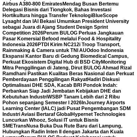
Airbus A380-800 Emirates
Mendag Busan Bertemu
Delegasi Bisnis dari Tiongkok, Bahas Investasi
Hortikultura hingga Transfer Teknologi
BlueScope
Lysaght dan IAI Bekasi Umumkan President University
sebagai Juara di Ajang Student Design Sprint
Competition 2026
Perum BULOG Perluas Jangkauan
Pasar Komersial Befood melalui Food & Hospitality
Indonesia 2026
PTDI Kirim NC212i Troop Transport,
Rainmaking & Camera untuk TNI AU
Odoo Indonesia
Ekspansi Kantor Baru di Gedung Biomedical Campus,
Perkuat Ekosistem Digital Hub di BSD City
Monitoring
Mitra Penggilingan di Jateng, Dirut BULOG Ahmad Rizal
Ramdhani Pastikan Kualitas Beras Nasional dan Perkuat
Pemberdayaan Penggilingan Rakyat
Hadiri Diskusi
Optimalisasi DHE SDA, Kacab BRI Pondok Indah:
Perbankan Siap Jadi Jembatan Kebijakan DHE dan
Kebutuhan Industri
WSBP Tanam Lebih dari 2 Ribu
Pohon sepanjang Semester I 2026
InJourney Airports
Learning Center (IALC) jadi Pusat Pengembangan SDM
Industri Aviasi Bertaraf Global
Hypernet Technologies
Luncurkan Whooz, Solusi IT untuk Bisnis
SME
TransNusa Buka Dua Rute Baru dari Lampung,
Hubungkan Radin Inten II dengan Jakarta dan Kuala