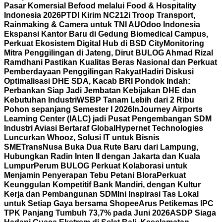
Pasar Komersial Befood melalui Food & Hospitality
Indonesia 2026
PTDI Kirim NC212i Troop Transport,
Rainmaking & Camera untuk TNI AU
Odoo Indonesia
Ekspansi Kantor Baru di Gedung Biomedical Campus,
Perkuat Ekosistem Digital Hub di BSD City
Monitoring
Mitra Penggilingan di Jateng, Dirut BULOG Ahmad Rizal
Ramdhani Pastikan Kualitas Beras Nasional dan Perkuat
Pemberdayaan Penggilingan Rakyat
Hadiri Diskusi
Optimalisasi DHE SDA, Kacab BRI Pondok Indah:
Perbankan Siap Jadi Jembatan Kebijakan DHE dan
Kebutuhan Industri
WSBP Tanam Lebih dari 2 Ribu
Pohon sepanjang Semester I 2026
InJourney Airports
Learning Center (IALC) jadi Pusat Pengembangan SDM
Industri Aviasi Bertaraf Global
Hypernet Technologies
Luncurkan Whooz, Solusi IT untuk Bisnis
SME
TransNusa Buka Dua Rute Baru dari Lampung,
Hubungkan Radin Inten II dengan Jakarta dan Kuala
Lumpur
Perum BULOG Perkuat Kolaborasi untuk
Menjamin Penyerapan Tebu Petani Blora
Perkuat
Keunggulan Kompetitif Bank Mandiri, dengan Kultur
Kerja dan Pembangunan SDM
Ini Inspirasi Tas Lokal
untuk Setiap Gaya bersama Shopee
Arus Petikemas IPC
TPK Panjang Tumbuh 73,7% pada Juni 2026
ASDP Siaga