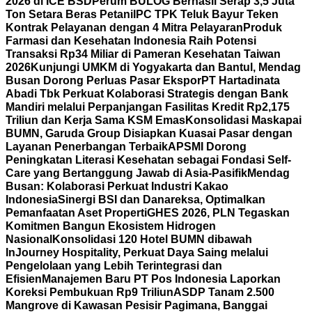
2026 di ICE BSD
Perum BULOG Berhasil Serap 3,5 Juta
Ton Setara Beras Petani
IPC TPK Teluk Bayur Teken
Kontrak Pelayanan dengan 4 Mitra Pelayaran
Produk
Farmasi dan Kesehatan Indonesia Raih Potensi
Transaksi Rp34 Miliar di Pameran Kesehatan Taiwan
2026
Kunjungi UMKM di Yogyakarta dan Bantul, Mendag
Busan Dorong Perluas Pasar Ekspor
PT Hartadinata
Abadi Tbk Perkuat Kolaborasi Strategis dengan Bank
Mandiri melalui Perpanjangan Fasilitas Kredit Rp2,175
Triliun dan Kerja Sama KSM Emas
Konsolidasi Maskapai
BUMN, Garuda Group Disiapkan Kuasai Pasar dengan
Layanan Penerbangan Terbaik
APSMI Dorong
Peningkatan Literasi Kesehatan sebagai Fondasi Self-
Care yang Bertanggung Jawab di Asia-Pasifik
Mendag
Busan: Kolaborasi Perkuat Industri Kakao
Indonesia
Sinergi BSI dan Danareksa, Optimalkan
Pemanfaatan Aset Properti
GHES 2026, PLN Tegaskan
Komitmen Bangun Ekosistem Hidrogen
Nasional
Konsolidasi 120 Hotel BUMN dibawah
InJourney Hospitality, Perkuat Daya Saing melalui
Pengelolaan yang Lebih Terintegrasi dan
Efisien
Manajemen Baru PT Pos Indonesia Laporkan
Koreksi Pembukuan Rp9 Triliun
ASDP Tanam 2.500
Mangrove di Kawasan Pesisir Pagimana, Banggai