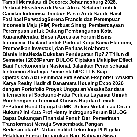
Tampil Memukau di Decorex Johannesburg 2026,
Perkuat Eksistensi di Pasar Afrika Selatan
Produk
Camilan Indonesia Tembus Pasar Arab Saudi, Hasil
Fasilitasi Perwadag
Serena Francis dan Perempuan
Indonesia Maju (PIM) Perkuat Sinergi Pemberdayaan
Perempuan untuk Dukung Pembangunan Kota
Kupang
Mendag Busan Apresiasi Forum Bisnis
Indonesia-Thailand untuk Perkuat Kerja Sama Ekonomi,
Promosikan investasi, dan Perluas Kolaborasi
Bisnis
InfraNexia Bukukan Pendapatan Rp7,7 Triliun di
Semester I 2026
Perum BULOG Ciptakan Multiplier Effect
Bagi Perekonomian Nasional, Jalankan Peran sebagai
Instrumen Strategis Pemerintah
IPC TPK Siap
Operasikan Alat Pemindai Peti Kemas Ekspor
PT Waskita
Karya Realty Hadir di Danantara Housing Expo 2026
dengan Portofolio Proyek Unggulan Vasaka
Bandara
Internasional Soekarno-Hatta Perluas Layanan Umrah
Rombongan di Terminal Khusus Haji dan Umrah
2F
Patriot Bond Digugat di MK: Solusi Modal atau Celah
Hukum? Ini Kata Prof Henry Indraguna
Perum BULOG
Dapat Dukungan Finansial Penuh Dari Pemerintah,
Transformasi Menuju Swasembada Pangan
Berkelanjutan
PLN dan Institut Teknologi PLN gelar
Pelatihan Energi Terbarukan Bagi Ratusan Siswa