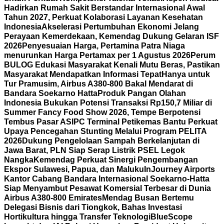
Hadirkan Rumah Sakit Berstandar Internasional Awal
Tahun 2027, Perkuat Kolaborasi Layanan Kesehatan
Indonesia
Akselerasi Pertumbuhan Ekonomi Jelang
Perayaan Kemerdekaan, Kemendag Dukung Gelaran ISF
2026
Penyesuaian Harga, Pertamina Patra Niaga
menurunkan Harga Pertamax per 1 Agustus 2026
Perum
BULOG Edukasi Masyarakat Kenali Mutu Beras, Pastikan
Masyarakat Mendapatkan Informasi Tepat
Hanya untuk
Tur Pramusim, Airbus A380-800 Bakal Mendarat di
Bandara Soekarno Hatta
Produk Pangan Olahan
Indonesia Bukukan Potensi Transaksi Rp150,7 Miliar di
Summer Fancy Food Show 2026, Tempe Berpotensi
Tembus Pasar AS
IPC Terminal Petikemas Bantu Perkuat
Upaya Pencegahan Stunting Melalui Program PELITA
2026
Dukung Pengelolaan Sampah Berkelanjutan di
Jawa Barat, PLN Siap Serap Listrik PSEL Legok
Nangka
Kemendag Perkuat Sinergi Pengembangan
Ekspor Sulawesi, Papua, dan Maluku
InJourney Airports
Kantor Cabang Bandara Internasional Soekarno-Hatta
Siap Menyambut Pesawat Komersial Terbesar di Dunia
Airbus A380-800 Emirates
Mendag Busan Bertemu
Delegasi Bisnis dari Tiongkok, Bahas Investasi
Hortikultura hingga Transfer Teknologi
BlueScope