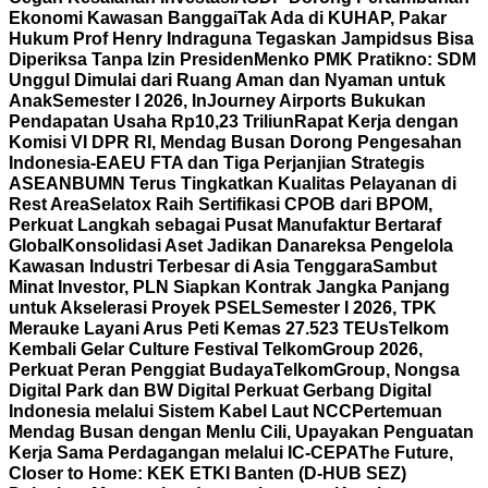
Ekonomi Kawasan Banggai
Tak Ada di KUHAP, Pakar
Hukum Prof Henry Indraguna Tegaskan Jampidsus Bisa
Diperiksa Tanpa Izin Presiden
Menko PMK Pratikno: SDM
Unggul Dimulai dari Ruang Aman dan Nyaman untuk
Anak
Semester I 2026, InJourney Airports Bukukan
Pendapatan Usaha Rp10,23 Triliun
Rapat Kerja dengan
Komisi VI DPR RI, Mendag Busan Dorong Pengesahan
Indonesia-EAEU FTA dan Tiga Perjanjian Strategis
ASEAN
BUMN Terus Tingkatkan Kualitas Pelayanan di
Rest Area
Selatox Raih Sertifikasi CPOB dari BPOM,
Perkuat Langkah sebagai Pusat Manufaktur Bertaraf
Global
Konsolidasi Aset Jadikan Danareksa Pengelola
Kawasan Industri Terbesar di Asia Tenggara
Sambut
Minat Investor, PLN Siapkan Kontrak Jangka Panjang
untuk Akselerasi Proyek PSEL
Semester I 2026, TPK
Merauke Layani Arus Peti Kemas 27.523 TEUs
Telkom
Kembali Gelar Culture Festival TelkomGroup 2026,
Perkuat Peran Penggiat Budaya
TelkomGroup, Nongsa
Digital Park dan BW Digital Perkuat Gerbang Digital
Indonesia melalui Sistem Kabel Laut NCC
Pertemuan
Mendag Busan dengan Menlu Cili, Upayakan Penguatan
Kerja Sama Perdagangan melalui IC-CEPA
The Future,
Closer to Home: KEK ETKI Banten (D-HUB SEZ)