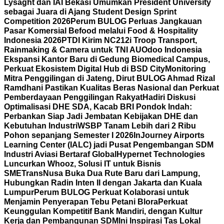
Lysaght dan IAI Bekasi Umumkan President University
sebagai Juara di Ajang Student Design Sprint
Competition 2026
Perum BULOG Perluas Jangkauan
Pasar Komersial Befood melalui Food & Hospitality
Indonesia 2026
PTDI Kirim NC212i Troop Transport,
Rainmaking & Camera untuk TNI AU
Odoo Indonesia
Ekspansi Kantor Baru di Gedung Biomedical Campus,
Perkuat Ekosistem Digital Hub di BSD City
Monitoring
Mitra Penggilingan di Jateng, Dirut BULOG Ahmad Rizal
Ramdhani Pastikan Kualitas Beras Nasional dan Perkuat
Pemberdayaan Penggilingan Rakyat
Hadiri Diskusi
Optimalisasi DHE SDA, Kacab BRI Pondok Indah:
Perbankan Siap Jadi Jembatan Kebijakan DHE dan
Kebutuhan Industri
WSBP Tanam Lebih dari 2 Ribu
Pohon sepanjang Semester I 2026
InJourney Airports
Learning Center (IALC) jadi Pusat Pengembangan SDM
Industri Aviasi Bertaraf Global
Hypernet Technologies
Luncurkan Whooz, Solusi IT untuk Bisnis
SME
TransNusa Buka Dua Rute Baru dari Lampung,
Hubungkan Radin Inten II dengan Jakarta dan Kuala
Lumpur
Perum BULOG Perkuat Kolaborasi untuk
Menjamin Penyerapan Tebu Petani Blora
Perkuat
Keunggulan Kompetitif Bank Mandiri, dengan Kultur
Kerja dan Pembangunan SDM
Ini Inspirasi Tas Lokal