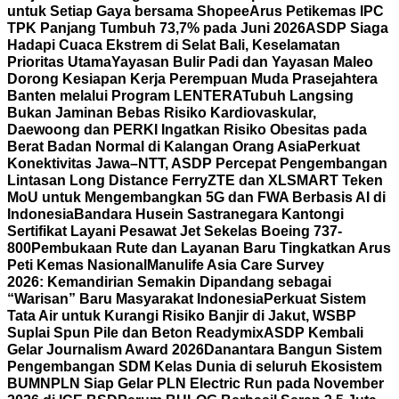
untuk Setiap Gaya bersama Shopee
Arus Petikemas IPC
TPK Panjang Tumbuh 73,7% pada Juni 2026
ASDP Siaga
Hadapi Cuaca Ekstrem di Selat Bali, Keselamatan
Prioritas Utama
Yayasan Bulir Padi dan Yayasan Maleo
Dorong Kesiapan Kerja Perempuan Muda Prasejahtera
Banten melalui Program LENTERA
Tubuh Langsing
Bukan Jaminan Bebas Risiko Kardiovaskular,
Daewoong dan PERKI Ingatkan Risiko Obesitas pada
Berat Badan Normal di Kalangan Orang Asia
Perkuat
Konektivitas Jawa–NTT, ASDP Percepat Pengembangan
Lintasan Long Distance Ferry
ZTE dan XLSMART Teken
MoU untuk Mengembangkan 5G dan FWA Berbasis AI di
Indonesia
Bandara Husein Sastranegara Kantongi
Sertifikat Layani Pesawat Jet Sekelas Boeing 737-
800
Pembukaan Rute dan Layanan Baru Tingkatkan Arus
Peti Kemas Nasional
Manulife Asia Care Survey
2026: Kemandirian Semakin Dipandang sebagai
“Warisan” Baru Masyarakat Indonesia
Perkuat Sistem
Tata Air untuk Kurangi Risiko Banjir di Jakut, WSBP
Suplai Spun Pile dan Beton Readymix
ASDP Kembali
Gelar Journalism Award 2026
Danantara Bangun Sistem
Pengembangan SDM Kelas Dunia di seluruh Ekosistem
BUMN
PLN Siap Gelar PLN Electric Run pada November