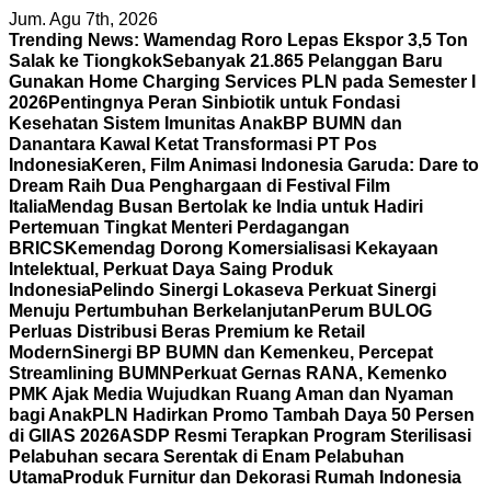
Skip
Jum. Agu 7th, 2026
to
Trending News:
Wamendag Roro Lepas Ekspor 3,5 Ton
content
Salak ke Tiongkok
Sebanyak 21.865 Pelanggan Baru
Gunakan Home Charging Services PLN pada Semester I
2026
Pentingnya Peran Sinbiotik untuk Fondasi
Kesehatan Sistem Imunitas Anak
BP BUMN dan
Danantara Kawal Ketat Transformasi PT Pos
Indonesia
Keren, Film Animasi Indonesia Garuda: Dare to
Dream Raih Dua Penghargaan di Festival Film
Italia
Mendag Busan Bertolak ke India untuk Hadiri
Pertemuan Tingkat Menteri Perdagangan
BRICS
Kemendag Dorong Komersialisasi Kekayaan
Intelektual, Perkuat Daya Saing Produk
Indonesia
Pelindo Sinergi Lokaseva Perkuat Sinergi
Menuju Pertumbuhan Berkelanjutan
Perum BULOG
Perluas Distribusi Beras Premium ke Retail
Modern
Sinergi BP BUMN dan Kemenkeu, Percepat
Streamlining BUMN
Perkuat Gernas RANA, Kemenko
PMK Ajak Media Wujudkan Ruang Aman dan Nyaman
bagi Anak
PLN Hadirkan Promo Tambah Daya 50 Persen
di GIIAS 2026
ASDP Resmi Terapkan Program Sterilisasi
Pelabuhan secara Serentak di Enam Pelabuhan
Utama
Produk Furnitur dan Dekorasi Rumah Indonesia