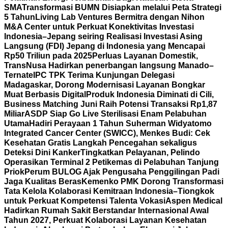
SMA
Transformasi BUMN Disiapkan melalui Peta Strategi
5 Tahun
Living Lab Ventures Bermitra dengan Nihon
M&A Center untuk Perkuat Konektivitas Investasi
Indonesia–Jepang seiring Realisasi Investasi Asing
Langsung (FDI) Jepang di Indonesia yang Mencapai
Rp50 Triliun pada 2025
Perluas Layanan Domestik,
TransNusa Hadirkan penerbangan langsung Manado–
Ternate
IPC TPK Terima Kunjungan Delegasi
Madagaskar, Dorong Modernisasi Layanan Bongkar
Muat Berbasis Digital
Produk Indonesia Diminati di Cili,
Business Matching Juni Raih Potensi Transaksi Rp1,87
Miliar
ASDP Siap Go Live Sterilisasi Enam Pelabuhan
Utama
Hadiri Perayaan 1 Tahun Suherman Widyatomo
Integrated Cancer Center (SWICC), Menkes Budi: Cek
Kesehatan Gratis Langkah Pencegahan sekaligus
Deteksi Dini Kanker
Tingkatkan Pelayanan, Pelindo
Operasikan Terminal 2 Petikemas di Pelabuhan Tanjung
Priok
Perum BULOG Ajak Pengusaha Penggilingan Padi
Jaga Kualitas Beras
Kemenko PMK Dorong Transformasi
Tata Kelola Kolaborasi Kemitraan Indonesia–Tiongkok
untuk Perkuat Kompetensi Talenta Vokasi
Aspen Medical
Hadirkan Rumah Sakit Berstandar Internasional Awal
Tahun 2027, Perkuat Kolaborasi Layanan Kesehatan