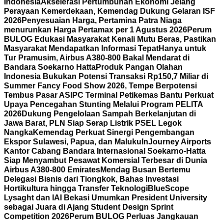
Indonesia
Akselerasi Pertumbuhan Ekonomi Jelang
Perayaan Kemerdekaan, Kemendag Dukung Gelaran ISF
2026
Penyesuaian Harga, Pertamina Patra Niaga
menurunkan Harga Pertamax per 1 Agustus 2026
Perum
BULOG Edukasi Masyarakat Kenali Mutu Beras, Pastikan
Masyarakat Mendapatkan Informasi Tepat
Hanya untuk
Tur Pramusim, Airbus A380-800 Bakal Mendarat di
Bandara Soekarno Hatta
Produk Pangan Olahan
Indonesia Bukukan Potensi Transaksi Rp150,7 Miliar di
Summer Fancy Food Show 2026, Tempe Berpotensi
Tembus Pasar AS
IPC Terminal Petikemas Bantu Perkuat
Upaya Pencegahan Stunting Melalui Program PELITA
2026
Dukung Pengelolaan Sampah Berkelanjutan di
Jawa Barat, PLN Siap Serap Listrik PSEL Legok
Nangka
Kemendag Perkuat Sinergi Pengembangan
Ekspor Sulawesi, Papua, dan Maluku
InJourney Airports
Kantor Cabang Bandara Internasional Soekarno-Hatta
Siap Menyambut Pesawat Komersial Terbesar di Dunia
Airbus A380-800 Emirates
Mendag Busan Bertemu
Delegasi Bisnis dari Tiongkok, Bahas Investasi
Hortikultura hingga Transfer Teknologi
BlueScope
Lysaght dan IAI Bekasi Umumkan President University
sebagai Juara di Ajang Student Design Sprint
Competition 2026
Perum BULOG Perluas Jangkauan