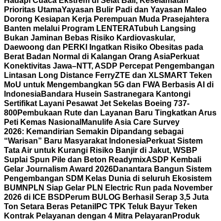
Hadapi Cuaca Ekstrem di Selat Bali, Keselamatan
Prioritas Utama
Yayasan Bulir Padi dan Yayasan Maleo
Dorong Kesiapan Kerja Perempuan Muda Prasejahtera
Banten melalui Program LENTERA
Tubuh Langsing
Bukan Jaminan Bebas Risiko Kardiovaskular,
Daewoong dan PERKI Ingatkan Risiko Obesitas pada
Berat Badan Normal di Kalangan Orang Asia
Perkuat
Konektivitas Jawa–NTT, ASDP Percepat Pengembangan
Lintasan Long Distance Ferry
ZTE dan XLSMART Teken
MoU untuk Mengembangkan 5G dan FWA Berbasis AI di
Indonesia
Bandara Husein Sastranegara Kantongi
Sertifikat Layani Pesawat Jet Sekelas Boeing 737-
800
Pembukaan Rute dan Layanan Baru Tingkatkan Arus
Peti Kemas Nasional
Manulife Asia Care Survey
2026: Kemandirian Semakin Dipandang sebagai
“Warisan” Baru Masyarakat Indonesia
Perkuat Sistem
Tata Air untuk Kurangi Risiko Banjir di Jakut, WSBP
Suplai Spun Pile dan Beton Readymix
ASDP Kembali
Gelar Journalism Award 2026
Danantara Bangun Sistem
Pengembangan SDM Kelas Dunia di seluruh Ekosistem
BUMN
PLN Siap Gelar PLN Electric Run pada November
2026 di ICE BSD
Perum BULOG Berhasil Serap 3,5 Juta
Ton Setara Beras Petani
IPC TPK Teluk Bayur Teken
Kontrak Pelayanan dengan 4 Mitra Pelayaran
Produk