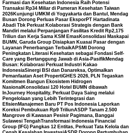
Farmasi dan Kesehatan Indonesia Raih Potensi
Transaksi Rp34 Miliar di Pameran Kesehatan Taiwan
2026
Kunjungi UMKM di Yogyakarta dan Bantul, Mendag
Busan Dorong Perluas Pasar Ekspor
PT Hartadinata
Abadi Tbk Perkuat Kolaborasi Strategis dengan Bank
Mandiri melalui Perpanjangan Fasilitas Kredit Rp2,175
Triliun dan Kerja Sama KSM Emas
Konsolidasi Maskapai
BUMN, Garuda Group Disiapkan Kuasai Pasar dengan
Layanan Penerbangan Terbaik
APSMI Dorong
Peningkatan Literasi Kesehatan sebagai Fondasi Self-
Care yang Bertanggung Jawab di Asia-Pasifik
Mendag
Busan: Kolaborasi Perkuat Industri Kakao
Indonesia
Sinergi BSI dan Danareksa, Optimalkan
Pemanfaatan Aset Properti
GHES 2026, PLN Tegaskan
Komitmen Bangun Ekosistem Hidrogen
Nasional
Konsolidasi 120 Hotel BUMN dibawah
InJourney Hospitality, Perkuat Daya Saing melalui
Pengelolaan yang Lebih Terintegrasi dan
Efisien
Manajemen Baru PT Pos Indonesia Laporkan
Koreksi Pembukuan Rp9 Triliun
ASDP Tanam 2.500
Mangrove di Kawasan Pesisir Pagimana, Banggai
Sulawesi Tengah
Transformasi Indonesia Financial
Group (IFG) Pangkas 12 Entitas, Perkuat Tata Kelola dan
Cegah Kesalahan Investasi
ASDP Dorong Pertumbuhan