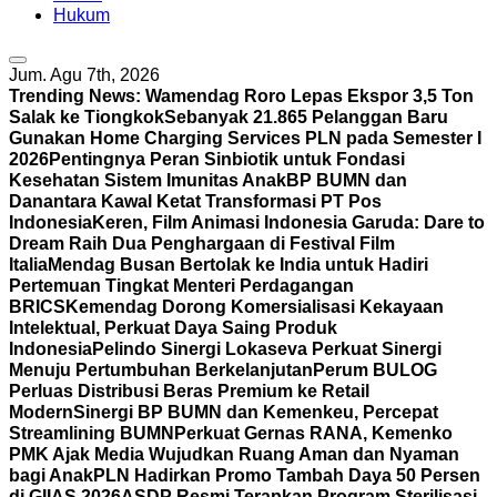
Hukum
Jum. Agu 7th, 2026
Trending News:
Wamendag Roro Lepas Ekspor 3,5 Ton
Salak ke Tiongkok
Sebanyak 21.865 Pelanggan Baru
Gunakan Home Charging Services PLN pada Semester I
2026
Pentingnya Peran Sinbiotik untuk Fondasi
Kesehatan Sistem Imunitas Anak
BP BUMN dan
Danantara Kawal Ketat Transformasi PT Pos
Indonesia
Keren, Film Animasi Indonesia Garuda: Dare to
Dream Raih Dua Penghargaan di Festival Film
Italia
Mendag Busan Bertolak ke India untuk Hadiri
Pertemuan Tingkat Menteri Perdagangan
BRICS
Kemendag Dorong Komersialisasi Kekayaan
Intelektual, Perkuat Daya Saing Produk
Indonesia
Pelindo Sinergi Lokaseva Perkuat Sinergi
Menuju Pertumbuhan Berkelanjutan
Perum BULOG
Perluas Distribusi Beras Premium ke Retail
Modern
Sinergi BP BUMN dan Kemenkeu, Percepat
Streamlining BUMN
Perkuat Gernas RANA, Kemenko
PMK Ajak Media Wujudkan Ruang Aman dan Nyaman
bagi Anak
PLN Hadirkan Promo Tambah Daya 50 Persen
di GIIAS 2026
ASDP Resmi Terapkan Program Sterilisasi