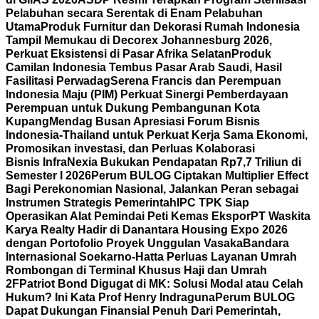
Pelabuhan secara Serentak di Enam Pelabuhan
Utama
Produk Furnitur dan Dekorasi Rumah Indonesia
Tampil Memukau di Decorex Johannesburg 2026,
Perkuat Eksistensi di Pasar Afrika Selatan
Produk
Camilan Indonesia Tembus Pasar Arab Saudi, Hasil
Fasilitasi Perwadag
Serena Francis dan Perempuan
Indonesia Maju (PIM) Perkuat Sinergi Pemberdayaan
Perempuan untuk Dukung Pembangunan Kota
Kupang
Mendag Busan Apresiasi Forum Bisnis
Indonesia-Thailand untuk Perkuat Kerja Sama Ekonomi,
Promosikan investasi, dan Perluas Kolaborasi
Bisnis
InfraNexia Bukukan Pendapatan Rp7,7 Triliun di
Semester I 2026
Perum BULOG Ciptakan Multiplier Effect
Bagi Perekonomian Nasional, Jalankan Peran sebagai
Instrumen Strategis Pemerintah
IPC TPK Siap
Operasikan Alat Pemindai Peti Kemas Ekspor
PT Waskita
Karya Realty Hadir di Danantara Housing Expo 2026
dengan Portofolio Proyek Unggulan Vasaka
Bandara
Internasional Soekarno-Hatta Perluas Layanan Umrah
Rombongan di Terminal Khusus Haji dan Umrah
2F
Patriot Bond Digugat di MK: Solusi Modal atau Celah
Hukum? Ini Kata Prof Henry Indraguna
Perum BULOG
Dapat Dukungan Finansial Penuh Dari Pemerintah,