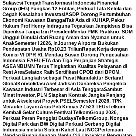
Sulawesi Tengah
Transformasi Indonesia Financial
Group (IFG) Pangkas 12 Entitas, Perkuat Tata Kelola dan
Cegah Kesalahan Investasi
ASDP Dorong Pertumbuhan
Ekonomi Kawasan Banggai
Tak Ada di KUHAP, Pakar
Hukum Prof Henry Indraguna Tegaskan Jampidsus Bisa
Diperiksa Tanpa Izin Presiden
Menko PMK Pratikno: SDM
Unggul Dimulai dari Ruang Aman dan Nyaman untuk
Anak
Semester I 2026, InJourney Airports Bukukan
Pendapatan Usaha Rp10,23 Triliun
Rapat Kerja dengan
Komisi VI DPR RI, Mendag Busan Dorong Pengesahan
Indonesia-EAEU FTA dan Tiga Perjanjian Strategis
ASEAN
BUMN Terus Tingkatkan Kualitas Pelayanan di
Rest Area
Selatox Raih Sertifikasi CPOB dari BPOM,
Perkuat Langkah sebagai Pusat Manufaktur Bertaraf
Global
Konsolidasi Aset Jadikan Danareksa Pengelola
Kawasan Industri Terbesar di Asia Tenggara
Sambut
Minat Investor, PLN Siapkan Kontrak Jangka Panjang
untuk Akselerasi Proyek PSEL
Semester I 2026, TPK
Merauke Layani Arus Peti Kemas 27.523 TEUs
Telkom
Kembali Gelar Culture Festival TelkomGroup 2026,
Perkuat Peran Penggiat Budaya
TelkomGroup, Nongsa
Digital Park dan BW Digital Perkuat Gerbang Digital
Indonesia melalui Sistem Kabel Laut NCC
Pertemuan
Mendag Busan dengan Menlu Cili, Upayakan Penguatan