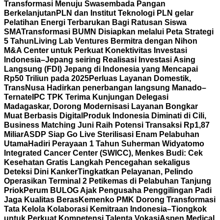
Transformasi Menuju Swasembada Pangan
Berkelanjutan
PLN dan Institut Teknologi PLN gelar
Pelatihan Energi Terbarukan Bagi Ratusan Siswa
SMA
Transformasi BUMN Disiapkan melalui Peta Strategi
5 Tahun
Living Lab Ventures Bermitra dengan Nihon
M&A Center untuk Perkuat Konektivitas Investasi
Indonesia–Jepang seiring Realisasi Investasi Asing
Langsung (FDI) Jepang di Indonesia yang Mencapai
Rp50 Triliun pada 2025
Perluas Layanan Domestik,
TransNusa Hadirkan penerbangan langsung Manado–
Ternate
IPC TPK Terima Kunjungan Delegasi
Madagaskar, Dorong Modernisasi Layanan Bongkar
Muat Berbasis Digital
Produk Indonesia Diminati di Cili,
Business Matching Juni Raih Potensi Transaksi Rp1,87
Miliar
ASDP Siap Go Live Sterilisasi Enam Pelabuhan
Utama
Hadiri Perayaan 1 Tahun Suherman Widyatomo
Integrated Cancer Center (SWICC), Menkes Budi: Cek
Kesehatan Gratis Langkah Pencegahan sekaligus
Deteksi Dini Kanker
Tingkatkan Pelayanan, Pelindo
Operasikan Terminal 2 Petikemas di Pelabuhan Tanjung
Priok
Perum BULOG Ajak Pengusaha Penggilingan Padi
Jaga Kualitas Beras
Kemenko PMK Dorong Transformasi
Tata Kelola Kolaborasi Kemitraan Indonesia–Tiongkok
untuk Perkuat Kompetensi Talenta Vokasi
Aspen Medical