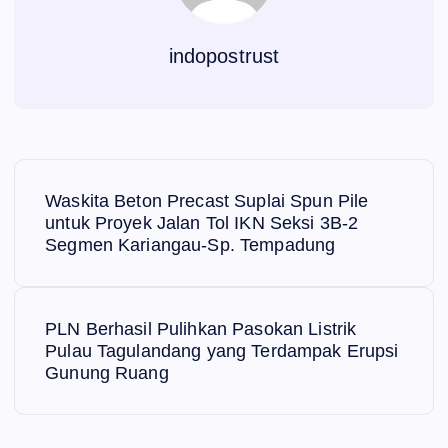
indopostrust
N
Waskita Beton Precast Suplai Spun Pile
a
untuk Proyek Jalan Tol IKN Seksi 3B-2
Segmen Kariangau-Sp. Tempadung
v
i
PLN Berhasil Pulihkan Pasokan Listrik
Pulau Tagulandang yang Terdampak Erupsi
g
Gunung Ruang
a