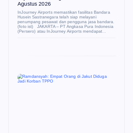
Agustus 2026
InJourney Airports memastikan fasilitas Bandara
Husein Sastranegara telah siap melayani
penumpang pesawat dan pengguna jasa bandara.
(foto ist) JAKARTA – PT Angkasa Pura Indonesia
(Persero) atau InJourney Airports mendapat…
E
K
O
N
O
M
I
Be
rte
mu
de
ng
an