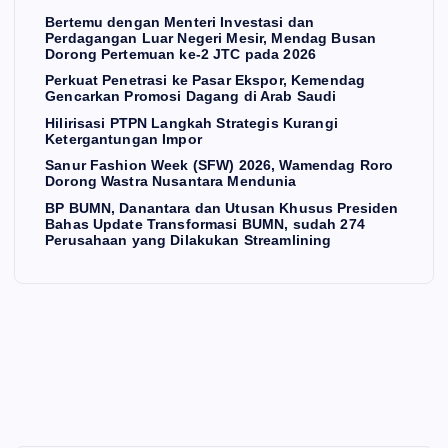
i
Pa
W)
Bertemu dengan Menteri Investasi dan
Perdagangan Luar Negeri Mesir, Mendag Busan
Me
sar
Hili
20
Dorong Pertemuan ke-2 JTC pada 2026
sir,
Ek
ris
26,
Perkuat Penetrasi ke Pasar Ekspor, Kemendag
Me
sp
asi
W
Gencarkan Promosi Dagang di Arab Saudi
nd
or,
PT
am
Hilirisasi PTPN Langkah Strategis Kurangi
Ketergantungan Impor
ag
Ke
PN
en
Sanur Fashion Week (SFW) 2026, Wamendag Roro
Bu
me
La
da
Dorong Wastra Nusantara Mendunia
sa
nd
ng
g
BP BUMN, Danantara dan Utusan Khusus Presiden
Bahas Update Transformasi BUMN, sudah 274
n
ag
ka
Ro
Perusahaan yang Dilakukan Streamlining
Do
Ge
h
ro
ron
nc
Str
Do
g
ark
ate
ron
a
Pe
an
gis
g
rte
Pr
Ku
W
mu
om
ran
ast
an
osi
gi
ra