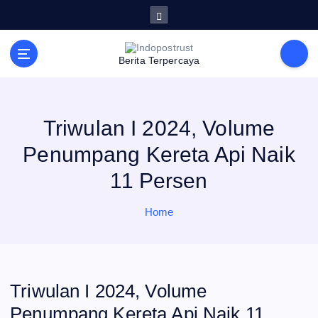
S
k
i
p
t
Berita Terpercaya
o
c
o
n
t
e
Triwulan I 2024, Volume
n
t
Penumpang Kereta Api Naik
11 Persen
Home
Triwulan I 2024, Volume
Penumpang Kereta Api Naik 11