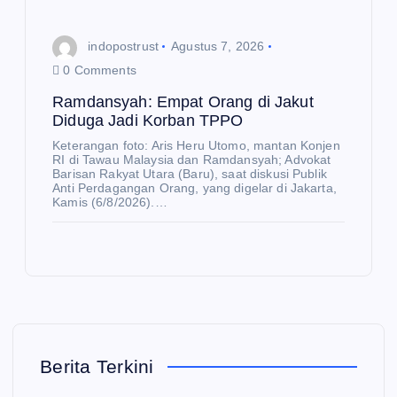
Me
nte
indopostrust
Agustus 7, 2026
ri
0 Comments
Inv
E
K
est
O
Ramdansyah: Empat Orang di Jakut
N
O
Diduga Jadi Korban TPPO
asi
M
E
I
K
da
Keterangan foto: Aris Heru Utomo, mantan Konjen
O
N
RI di Tawau Malaysia dan Ramdansyah; Advokat
O
n
Sa
Barisan Rakyat Utara (Baru), saat diskusi Publik
M
I
Anti Perdagangan Orang, yang digelar di Jakarta,
Pe
nur
Kamis (6/8/2026).…
rda
Pe
Fa
ga
rku
shi
ng
at
on
an
Pe
W
Lu
net
ee
ar
ras
k
E
K
U
Ne
i
(S
Berita Terkini
O
N
O
ger
ke
F
M
I