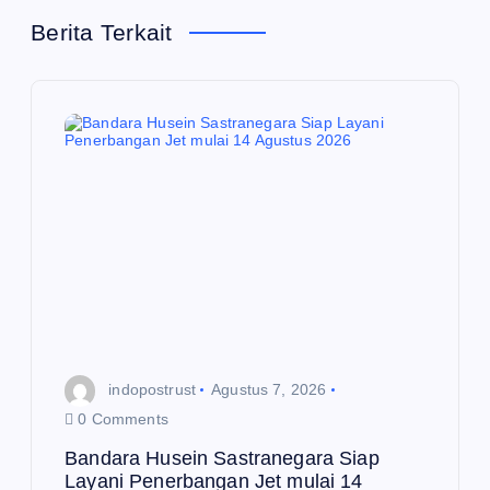
s
Berita Terkait
i
p
o
s
indopostrust
Agustus 7, 2026
0 Comments
Bandara Husein Sastranegara Siap
Layani Penerbangan Jet mulai 14