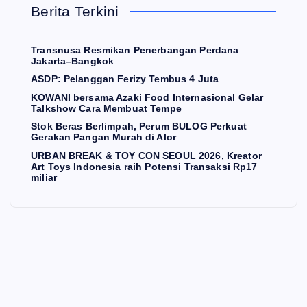
sa
ras
M
Berita Terkini
I
ma
Be
i
Tra
Az
rli
Transnusa Resmikan Penerbangan Perdana
ns
aki
mp
Jakarta–Bangkok
nu
Fo
ah,
ASDP: Pelanggan Ferizy Tembus 4 Juta
sa
od
Pe
KOWANI bersama Azaki Food Internasional Gelar
Talkshow Cara Membuat Tempe
N
Re
Int
ru
N
Stok Beras Berlimpah, Perum BULOG Perkuat
E
sm
ern
m
W
Gerakan Pangan Murah di Alor
S
ika
asi
BU
URBAN BREAK & TOY CON SEOUL 2026, Kreator
Art Toys Indonesia raih Potensi Transaksi Rp17
n
AS
on
LO
miliar
Pe
DP
al
G
ner
:
Ge
Pe
ba
Pe
lar
rku
ng
lan
Tal
at
an
gg
ks
Ge
n
Pe
an
ho
rak
rda
Fe
w
an