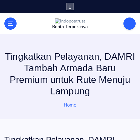
S
k
i
p
t
Berita Terpercaya
o
c
o
n
t
e
Tingkatkan Pelayanan, DAMRI
n
t
Tambah Armada Baru
Premium untuk Rute Menuju
Lampung
Home
Tingkatkan Pelayanan, DAMRI