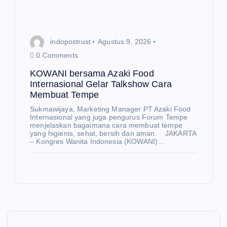
indopostrust
Agustus 9, 2026
0 Comments
KOWANI bersama Azaki Food
Internasional Gelar Talkshow Cara
Membuat Tempe
Sukmawijaya, Marketing Manager PT Azaki Food
N
Internasional yang juga pengurus Forum Tempe
E
W
menjelaskan bagaimana cara membuat tempe
S
yang higienis, sehat, bersih dan aman. JAKARTA
– Kongres Wanita Indonesia (KOWANI)…
K
N
E
O
W
S
W
AN
St
I
ok
E
K
ber
Be
O
N
O