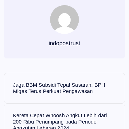
indopostrust
N
Jaga BBM Subsidi Tepat Sasaran, BPH
a
Migas Terus Perkuat Pengawasan
v
Kereta Cepat Whoosh Angkut Lebih dari
i
200 Ribu Penumpang pada Periode
Angkutan Lebaran 2024