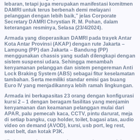
lebaran, tetapi juga merupakan manifestasi komitmen
DAMRI untuk terus berbenah demi melayani
pelanggan dengan lebih baik,” jelas Corporate
Secretary DAMRI Chrystian R. M. Pohan, dalam
keterangan resminya, Selasa (23/4/2024).
Armada yang dioperasikan DAMRI pada trayek Antar
Kota Antar Provinsi (AKAP) dengan rute Jakarta –
Lampung (PP) dan Jakarta – Bandung (PP)
menggunakan chassis yang sudah dilengkapi dengan
sistem suspensi udara. Sehingga menambah
kenyamanan pelanggan dan sistem pengereman Anti
Lock Braking System (ABS) sebagai fitur keselamatan
tambahan. Serta memiliki standar emisi gas buang
Euro IV yang menjadikannya lebih ramah lingkungan.
Armada ini berkapasitas 23 orang dengan konfigurasi
kursi 2 – 1 dengan beragam fasilitas yang menjamin
kenyamanan dan keamanan pelanggan mulai dari
APAR, palu pemecah kaca, CCTV, pintu darurat, meja
di setiap bangku, cup holder, toilet, bagasi atas, audio
video on demand (AVOD), kursi, usb port, leg rest,
seat belt, dan kotak P3K.