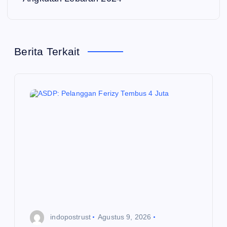
g
a
Berita Terkait
s
i
p
o
s
indopostrust
Agustus 9, 2026