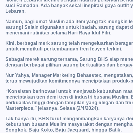
suci Ramadan. Ada banyak sekali inspirasi gaya outfit
Lebaran.
Namun, bagi umat Muslim ada item yang tak mungkin lep
sarung! Selain digunakan untuk ibadah, sarung dapat d
menemani rutinitas selama Hari Raya Idul Fitri.
Kini, berbagai merk sarung telah mengeluarkan beragam 
untuk mengikuti perkembangan tren fesyen terkini.
Sebagai merek sarung ternama, Sarung BHS siap mene
dengan berbagai pilihan sarung berkualitas dan bergaya
Nur Yahya, Manager Marketing Behaestex, mengatakan, 
terus mewujudkan komitmennya menciptakan produk-pro
“Konsisten berinovasi untuk menjawab kebutuhan masy
menciptakan tren demi tren di industri busana Muslim
berkualitas tinggi dengan tampilan yang elegan dan t
Masterpiece,” jelasnya, Selasa (2/4/2024).
Tak hanya itu, BHS turut mengembangkan karyanya den
kebutuhan busana Muslim masyarakat dengan menghadir
Songkok, Baju Koko, Baju Jacquard, hingga Batik.