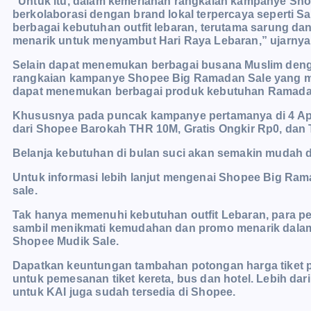
“Untuk itu, dalam kemeriahan rangkaian kampanye Sh
berkolaborasi dengan brand lokal terpercaya sepert
berbagai kebutuhan outfit lebaran, terutama sarung da
menarik untuk menyambut Hari Raya Lebaran,” ujarnya
Selain dapat menemukan berbagai busana Muslim deng
rangkaian kampanye Shopee Big Ramadan Sale yang ma
dapat menemukan berbagai produk kebutuhan Ramadan
Khususnya pada puncak kampanye pertamanya di 4 Apri
dari Shopee Barokah THR 10M, Gratis Ongkir Rp0, dan
Belanja kebutuhan di bulan suci akan semakin mudah
Untuk informasi lebih lanjut mengenai Shopee Big Rama
sale.
Tak hanya memenuhi kebutuhan outfit Lebaran, para p
sambil menikmati kemudahan dan promo menarik dalam 
Shopee Mudik Sale.
Dapatkan keuntungan tambahan potongan harga tiket p
untuk pemesanan tiket kereta, bus dan hotel. Lebih dari
untuk KAI juga sudah tersedia di Shopee.