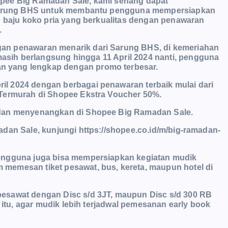
opee Big Ramadan Sale, kami senang dapat
i Sarung BHS untuk membantu pengguna mempersiapkan
n baju koko pria yang berkualitas dengan penawaran
.
an penawaran menarik dari Sarung BHS, di kemeriahan
sih berlangsung hingga 11 April 2024 nanti, pengguna
 yang lengkap dengan promo terbesar.
l 2024 dengan berbagai penawaran terbaik mulai dari
 Termurah di Shopee Ekstra Voucher 50%.
 dan menyenangkan di Shopee Big Ramadan Sale.
dan Sale, kunjungi https://shopee.co.id/m/big-ramadan-
engguna juga bisa mempersiapkan kegiatan mudik
memesan tiket pesawat, bus, kereta, maupun hotel di
esawat dengan Disc s/d 3JT, maupun Disc s/d 300 RB
 itu, agar mudik lebih terjadwal pemesanan early book