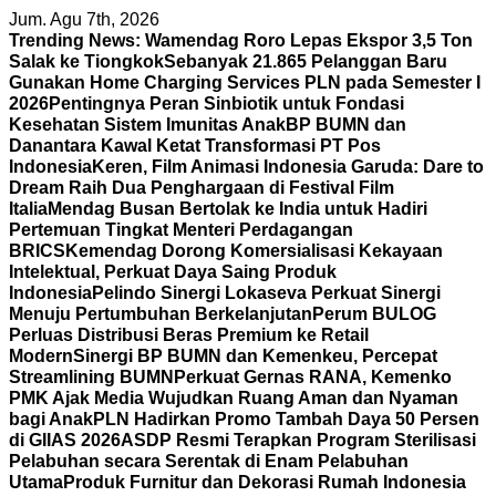
Skip
Jum. Agu 7th, 2026
to
Trending News:
Wamendag Roro Lepas Ekspor 3,5 Ton
content
Salak ke Tiongkok
Sebanyak 21.865 Pelanggan Baru
Gunakan Home Charging Services PLN pada Semester I
2026
Pentingnya Peran Sinbiotik untuk Fondasi
Kesehatan Sistem Imunitas Anak
BP BUMN dan
Danantara Kawal Ketat Transformasi PT Pos
Indonesia
Keren, Film Animasi Indonesia Garuda: Dare to
Dream Raih Dua Penghargaan di Festival Film
Italia
Mendag Busan Bertolak ke India untuk Hadiri
Pertemuan Tingkat Menteri Perdagangan
BRICS
Kemendag Dorong Komersialisasi Kekayaan
Intelektual, Perkuat Daya Saing Produk
Indonesia
Pelindo Sinergi Lokaseva Perkuat Sinergi
Menuju Pertumbuhan Berkelanjutan
Perum BULOG
Perluas Distribusi Beras Premium ke Retail
Modern
Sinergi BP BUMN dan Kemenkeu, Percepat
Streamlining BUMN
Perkuat Gernas RANA, Kemenko
PMK Ajak Media Wujudkan Ruang Aman dan Nyaman
bagi Anak
PLN Hadirkan Promo Tambah Daya 50 Persen
di GIIAS 2026
ASDP Resmi Terapkan Program Sterilisasi
Pelabuhan secara Serentak di Enam Pelabuhan
Utama
Produk Furnitur dan Dekorasi Rumah Indonesia