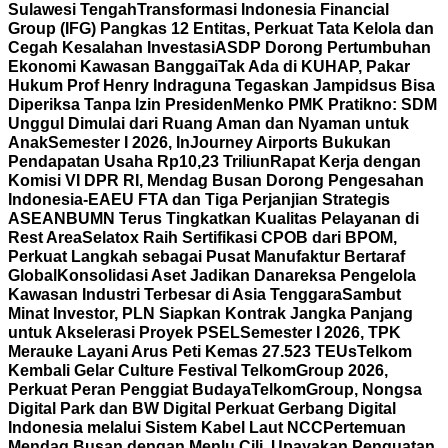
Sulawesi Tengah
Transformasi Indonesia Financial
Group (IFG) Pangkas 12 Entitas, Perkuat Tata Kelola dan
Cegah Kesalahan Investasi
ASDP Dorong Pertumbuhan
Ekonomi Kawasan Banggai
Tak Ada di KUHAP, Pakar
Hukum Prof Henry Indraguna Tegaskan Jampidsus Bisa
Diperiksa Tanpa Izin Presiden
Menko PMK Pratikno: SDM
Unggul Dimulai dari Ruang Aman dan Nyaman untuk
Anak
Semester I 2026, InJourney Airports Bukukan
Pendapatan Usaha Rp10,23 Triliun
Rapat Kerja dengan
Komisi VI DPR RI, Mendag Busan Dorong Pengesahan
Indonesia-EAEU FTA dan Tiga Perjanjian Strategis
ASEAN
BUMN Terus Tingkatkan Kualitas Pelayanan di
Rest Area
Selatox Raih Sertifikasi CPOB dari BPOM,
Perkuat Langkah sebagai Pusat Manufaktur Bertaraf
Global
Konsolidasi Aset Jadikan Danareksa Pengelola
Kawasan Industri Terbesar di Asia Tenggara
Sambut
Minat Investor, PLN Siapkan Kontrak Jangka Panjang
untuk Akselerasi Proyek PSEL
Semester I 2026, TPK
Merauke Layani Arus Peti Kemas 27.523 TEUs
Telkom
Kembali Gelar Culture Festival TelkomGroup 2026,
Perkuat Peran Penggiat Budaya
TelkomGroup, Nongsa
Digital Park dan BW Digital Perkuat Gerbang Digital
Indonesia melalui Sistem Kabel Laut NCC
Pertemuan
Mendag Busan dengan Menlu Cili, Upayakan Penguatan