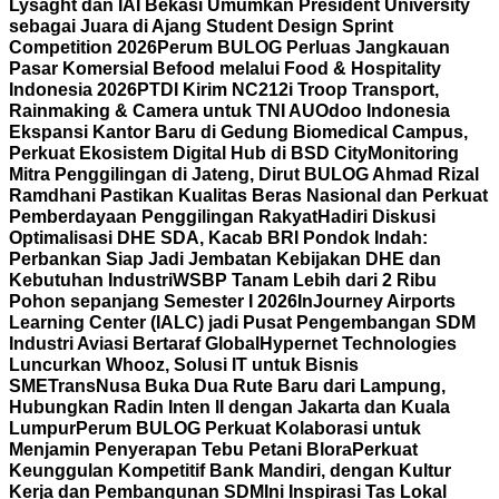
Lysaght dan IAI Bekasi Umumkan President University
sebagai Juara di Ajang Student Design Sprint
Competition 2026
Perum BULOG Perluas Jangkauan
Pasar Komersial Befood melalui Food & Hospitality
Indonesia 2026
PTDI Kirim NC212i Troop Transport,
Rainmaking & Camera untuk TNI AU
Odoo Indonesia
Ekspansi Kantor Baru di Gedung Biomedical Campus,
Perkuat Ekosistem Digital Hub di BSD City
Monitoring
Mitra Penggilingan di Jateng, Dirut BULOG Ahmad Rizal
Ramdhani Pastikan Kualitas Beras Nasional dan Perkuat
Pemberdayaan Penggilingan Rakyat
Hadiri Diskusi
Optimalisasi DHE SDA, Kacab BRI Pondok Indah:
Perbankan Siap Jadi Jembatan Kebijakan DHE dan
Kebutuhan Industri
WSBP Tanam Lebih dari 2 Ribu
Pohon sepanjang Semester I 2026
InJourney Airports
Learning Center (IALC) jadi Pusat Pengembangan SDM
Industri Aviasi Bertaraf Global
Hypernet Technologies
Luncurkan Whooz, Solusi IT untuk Bisnis
SME
TransNusa Buka Dua Rute Baru dari Lampung,
Hubungkan Radin Inten II dengan Jakarta dan Kuala
Lumpur
Perum BULOG Perkuat Kolaborasi untuk
Menjamin Penyerapan Tebu Petani Blora
Perkuat
Keunggulan Kompetitif Bank Mandiri, dengan Kultur
Kerja dan Pembangunan SDM
Ini Inspirasi Tas Lokal