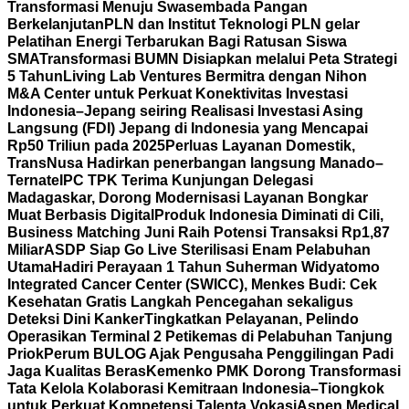
Transformasi Menuju Swasembada Pangan
Berkelanjutan
PLN dan Institut Teknologi PLN gelar
Pelatihan Energi Terbarukan Bagi Ratusan Siswa
SMA
Transformasi BUMN Disiapkan melalui Peta Strategi
5 Tahun
Living Lab Ventures Bermitra dengan Nihon
M&A Center untuk Perkuat Konektivitas Investasi
Indonesia–Jepang seiring Realisasi Investasi Asing
Langsung (FDI) Jepang di Indonesia yang Mencapai
Rp50 Triliun pada 2025
Perluas Layanan Domestik,
TransNusa Hadirkan penerbangan langsung Manado–
Ternate
IPC TPK Terima Kunjungan Delegasi
Madagaskar, Dorong Modernisasi Layanan Bongkar
Muat Berbasis Digital
Produk Indonesia Diminati di Cili,
Business Matching Juni Raih Potensi Transaksi Rp1,87
Miliar
ASDP Siap Go Live Sterilisasi Enam Pelabuhan
Utama
Hadiri Perayaan 1 Tahun Suherman Widyatomo
Integrated Cancer Center (SWICC), Menkes Budi: Cek
Kesehatan Gratis Langkah Pencegahan sekaligus
Deteksi Dini Kanker
Tingkatkan Pelayanan, Pelindo
Operasikan Terminal 2 Petikemas di Pelabuhan Tanjung
Priok
Perum BULOG Ajak Pengusaha Penggilingan Padi
Jaga Kualitas Beras
Kemenko PMK Dorong Transformasi
Tata Kelola Kolaborasi Kemitraan Indonesia–Tiongkok
untuk Perkuat Kompetensi Talenta Vokasi
Aspen Medical