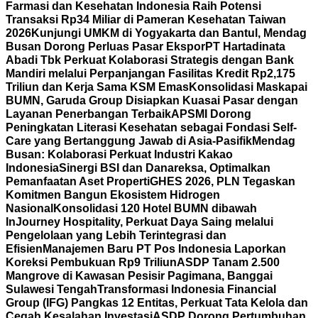
Farmasi dan Kesehatan Indonesia Raih Potensi
Transaksi Rp34 Miliar di Pameran Kesehatan Taiwan
2026
Kunjungi UMKM di Yogyakarta dan Bantul, Mendag
Busan Dorong Perluas Pasar Ekspor
PT Hartadinata
Abadi Tbk Perkuat Kolaborasi Strategis dengan Bank
Mandiri melalui Perpanjangan Fasilitas Kredit Rp2,175
Triliun dan Kerja Sama KSM Emas
Konsolidasi Maskapai
BUMN, Garuda Group Disiapkan Kuasai Pasar dengan
Layanan Penerbangan Terbaik
APSMI Dorong
Peningkatan Literasi Kesehatan sebagai Fondasi Self-
Care yang Bertanggung Jawab di Asia-Pasifik
Mendag
Busan: Kolaborasi Perkuat Industri Kakao
Indonesia
Sinergi BSI dan Danareksa, Optimalkan
Pemanfaatan Aset Properti
GHES 2026, PLN Tegaskan
Komitmen Bangun Ekosistem Hidrogen
Nasional
Konsolidasi 120 Hotel BUMN dibawah
InJourney Hospitality, Perkuat Daya Saing melalui
Pengelolaan yang Lebih Terintegrasi dan
Efisien
Manajemen Baru PT Pos Indonesia Laporkan
Koreksi Pembukuan Rp9 Triliun
ASDP Tanam 2.500
Mangrove di Kawasan Pesisir Pagimana, Banggai
Sulawesi Tengah
Transformasi Indonesia Financial
Group (IFG) Pangkas 12 Entitas, Perkuat Tata Kelola dan
Cegah Kesalahan Investasi
ASDP Dorong Pertumbuhan