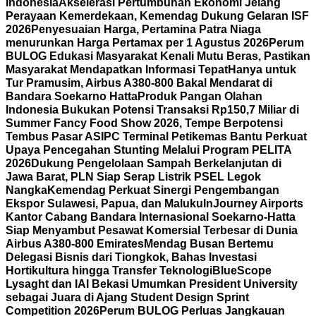
Indonesia
Akselerasi Pertumbuhan Ekonomi Jelang
Perayaan Kemerdekaan, Kemendag Dukung Gelaran ISF
2026
Penyesuaian Harga, Pertamina Patra Niaga
menurunkan Harga Pertamax per 1 Agustus 2026
Perum
BULOG Edukasi Masyarakat Kenali Mutu Beras, Pastikan
Masyarakat Mendapatkan Informasi Tepat
Hanya untuk
Tur Pramusim, Airbus A380-800 Bakal Mendarat di
Bandara Soekarno Hatta
Produk Pangan Olahan
Indonesia Bukukan Potensi Transaksi Rp150,7 Miliar di
Summer Fancy Food Show 2026, Tempe Berpotensi
Tembus Pasar AS
IPC Terminal Petikemas Bantu Perkuat
Upaya Pencegahan Stunting Melalui Program PELITA
2026
Dukung Pengelolaan Sampah Berkelanjutan di
Jawa Barat, PLN Siap Serap Listrik PSEL Legok
Nangka
Kemendag Perkuat Sinergi Pengembangan
Ekspor Sulawesi, Papua, dan Maluku
InJourney Airports
Kantor Cabang Bandara Internasional Soekarno-Hatta
Siap Menyambut Pesawat Komersial Terbesar di Dunia
Airbus A380-800 Emirates
Mendag Busan Bertemu
Delegasi Bisnis dari Tiongkok, Bahas Investasi
Hortikultura hingga Transfer Teknologi
BlueScope
Lysaght dan IAI Bekasi Umumkan President University
sebagai Juara di Ajang Student Design Sprint
Competition 2026
Perum BULOG Perluas Jangkauan