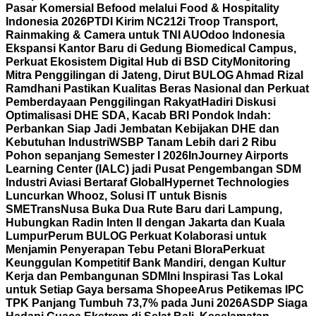
Pasar Komersial Befood melalui Food & Hospitality
Indonesia 2026
PTDI Kirim NC212i Troop Transport,
Rainmaking & Camera untuk TNI AU
Odoo Indonesia
Ekspansi Kantor Baru di Gedung Biomedical Campus,
Perkuat Ekosistem Digital Hub di BSD City
Monitoring
Mitra Penggilingan di Jateng, Dirut BULOG Ahmad Rizal
Ramdhani Pastikan Kualitas Beras Nasional dan Perkuat
Pemberdayaan Penggilingan Rakyat
Hadiri Diskusi
Optimalisasi DHE SDA, Kacab BRI Pondok Indah:
Perbankan Siap Jadi Jembatan Kebijakan DHE dan
Kebutuhan Industri
WSBP Tanam Lebih dari 2 Ribu
Pohon sepanjang Semester I 2026
InJourney Airports
Learning Center (IALC) jadi Pusat Pengembangan SDM
Industri Aviasi Bertaraf Global
Hypernet Technologies
Luncurkan Whooz, Solusi IT untuk Bisnis
SME
TransNusa Buka Dua Rute Baru dari Lampung,
Hubungkan Radin Inten II dengan Jakarta dan Kuala
Lumpur
Perum BULOG Perkuat Kolaborasi untuk
Menjamin Penyerapan Tebu Petani Blora
Perkuat
Keunggulan Kompetitif Bank Mandiri, dengan Kultur
Kerja dan Pembangunan SDM
Ini Inspirasi Tas Lokal
untuk Setiap Gaya bersama Shopee
Arus Petikemas IPC
TPK Panjang Tumbuh 73,7% pada Juni 2026
ASDP Siaga