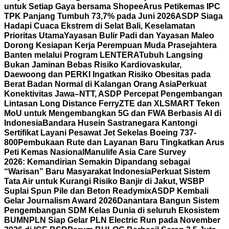
untuk Setiap Gaya bersama Shopee
Arus Petikemas IPC
TPK Panjang Tumbuh 73,7% pada Juni 2026
ASDP Siaga
Hadapi Cuaca Ekstrem di Selat Bali, Keselamatan
Prioritas Utama
Yayasan Bulir Padi dan Yayasan Maleo
Dorong Kesiapan Kerja Perempuan Muda Prasejahtera
Banten melalui Program LENTERA
Tubuh Langsing
Bukan Jaminan Bebas Risiko Kardiovaskular,
Daewoong dan PERKI Ingatkan Risiko Obesitas pada
Berat Badan Normal di Kalangan Orang Asia
Perkuat
Konektivitas Jawa–NTT, ASDP Percepat Pengembangan
Lintasan Long Distance Ferry
ZTE dan XLSMART Teken
MoU untuk Mengembangkan 5G dan FWA Berbasis AI di
Indonesia
Bandara Husein Sastranegara Kantongi
Sertifikat Layani Pesawat Jet Sekelas Boeing 737-
800
Pembukaan Rute dan Layanan Baru Tingkatkan Arus
Peti Kemas Nasional
Manulife Asia Care Survey
2026: Kemandirian Semakin Dipandang sebagai
“Warisan” Baru Masyarakat Indonesia
Perkuat Sistem
Tata Air untuk Kurangi Risiko Banjir di Jakut, WSBP
Suplai Spun Pile dan Beton Readymix
ASDP Kembali
Gelar Journalism Award 2026
Danantara Bangun Sistem
Pengembangan SDM Kelas Dunia di seluruh Ekosistem
BUMN
PLN Siap Gelar PLN Electric Run pada November