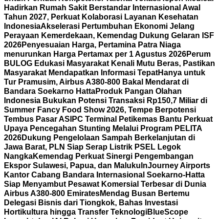
Hadirkan Rumah Sakit Berstandar Internasional Awal
Tahun 2027, Perkuat Kolaborasi Layanan Kesehatan
Indonesia
Akselerasi Pertumbuhan Ekonomi Jelang
Perayaan Kemerdekaan, Kemendag Dukung Gelaran ISF
2026
Penyesuaian Harga, Pertamina Patra Niaga
menurunkan Harga Pertamax per 1 Agustus 2026
Perum
BULOG Edukasi Masyarakat Kenali Mutu Beras, Pastikan
Masyarakat Mendapatkan Informasi Tepat
Hanya untuk
Tur Pramusim, Airbus A380-800 Bakal Mendarat di
Bandara Soekarno Hatta
Produk Pangan Olahan
Indonesia Bukukan Potensi Transaksi Rp150,7 Miliar di
Summer Fancy Food Show 2026, Tempe Berpotensi
Tembus Pasar AS
IPC Terminal Petikemas Bantu Perkuat
Upaya Pencegahan Stunting Melalui Program PELITA
2026
Dukung Pengelolaan Sampah Berkelanjutan di
Jawa Barat, PLN Siap Serap Listrik PSEL Legok
Nangka
Kemendag Perkuat Sinergi Pengembangan
Ekspor Sulawesi, Papua, dan Maluku
InJourney Airports
Kantor Cabang Bandara Internasional Soekarno-Hatta
Siap Menyambut Pesawat Komersial Terbesar di Dunia
Airbus A380-800 Emirates
Mendag Busan Bertemu
Delegasi Bisnis dari Tiongkok, Bahas Investasi
Hortikultura hingga Transfer Teknologi
BlueScope