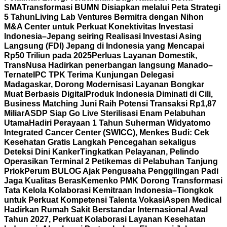
SMA
Transformasi BUMN Disiapkan melalui Peta Strategi
5 Tahun
Living Lab Ventures Bermitra dengan Nihon
M&A Center untuk Perkuat Konektivitas Investasi
Indonesia–Jepang seiring Realisasi Investasi Asing
Langsung (FDI) Jepang di Indonesia yang Mencapai
Rp50 Triliun pada 2025
Perluas Layanan Domestik,
TransNusa Hadirkan penerbangan langsung Manado–
Ternate
IPC TPK Terima Kunjungan Delegasi
Madagaskar, Dorong Modernisasi Layanan Bongkar
Muat Berbasis Digital
Produk Indonesia Diminati di Cili,
Business Matching Juni Raih Potensi Transaksi Rp1,87
Miliar
ASDP Siap Go Live Sterilisasi Enam Pelabuhan
Utama
Hadiri Perayaan 1 Tahun Suherman Widyatomo
Integrated Cancer Center (SWICC), Menkes Budi: Cek
Kesehatan Gratis Langkah Pencegahan sekaligus
Deteksi Dini Kanker
Tingkatkan Pelayanan, Pelindo
Operasikan Terminal 2 Petikemas di Pelabuhan Tanjung
Priok
Perum BULOG Ajak Pengusaha Penggilingan Padi
Jaga Kualitas Beras
Kemenko PMK Dorong Transformasi
Tata Kelola Kolaborasi Kemitraan Indonesia–Tiongkok
untuk Perkuat Kompetensi Talenta Vokasi
Aspen Medical
Hadirkan Rumah Sakit Berstandar Internasional Awal
Tahun 2027, Perkuat Kolaborasi Layanan Kesehatan