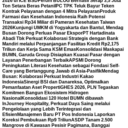
2026 di ICE BSD
Perum BULOG Berhasil Serap 3,5 Juta
Ton Setara Beras Petani
IPC TPK Teluk Bayur Teken
Kontrak Pelayanan dengan 4 Mitra Pelayaran
Produk
Farmasi dan Kesehatan Indonesia Raih Potensi
Transaksi Rp34 Miliar di Pameran Kesehatan Taiwan
2026
Kunjungi UMKM di Yogyakarta dan Bantul, Mendag
Busan Dorong Perluas Pasar Ekspor
PT Hartadinata
Abadi Tbk Perkuat Kolaborasi Strategis dengan Bank
Mandiri melalui Perpanjangan Fasilitas Kredit Rp2,175
Triliun dan Kerja Sama KSM Emas
Konsolidasi Maskapai
BUMN, Garuda Group Disiapkan Kuasai Pasar dengan
Layanan Penerbangan Terbaik
APSMI Dorong
Peningkatan Literasi Kesehatan sebagai Fondasi Self-
Care yang Bertanggung Jawab di Asia-Pasifik
Mendag
Busan: Kolaborasi Perkuat Industri Kakao
Indonesia
Sinergi BSI dan Danareksa, Optimalkan
Pemanfaatan Aset Properti
GHES 2026, PLN Tegaskan
Komitmen Bangun Ekosistem Hidrogen
Nasional
Konsolidasi 120 Hotel BUMN dibawah
InJourney Hospitality, Perkuat Daya Saing melalui
Pengelolaan yang Lebih Terintegrasi dan
Efisien
Manajemen Baru PT Pos Indonesia Laporkan
Koreksi Pembukuan Rp9 Triliun
ASDP Tanam 2.500
Mangrove di Kawasan Pesisir Pagimana, Banggai