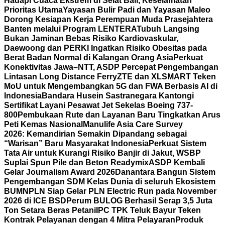
Hadapi Cuaca Ekstrem di Selat Bali, Keselamatan
Prioritas Utama
Yayasan Bulir Padi dan Yayasan Maleo
Dorong Kesiapan Kerja Perempuan Muda Prasejahtera
Banten melalui Program LENTERA
Tubuh Langsing
Bukan Jaminan Bebas Risiko Kardiovaskular,
Daewoong dan PERKI Ingatkan Risiko Obesitas pada
Berat Badan Normal di Kalangan Orang Asia
Perkuat
Konektivitas Jawa–NTT, ASDP Percepat Pengembangan
Lintasan Long Distance Ferry
ZTE dan XLSMART Teken
MoU untuk Mengembangkan 5G dan FWA Berbasis AI di
Indonesia
Bandara Husein Sastranegara Kantongi
Sertifikat Layani Pesawat Jet Sekelas Boeing 737-
800
Pembukaan Rute dan Layanan Baru Tingkatkan Arus
Peti Kemas Nasional
Manulife Asia Care Survey
2026: Kemandirian Semakin Dipandang sebagai
“Warisan” Baru Masyarakat Indonesia
Perkuat Sistem
Tata Air untuk Kurangi Risiko Banjir di Jakut, WSBP
Suplai Spun Pile dan Beton Readymix
ASDP Kembali
Gelar Journalism Award 2026
Danantara Bangun Sistem
Pengembangan SDM Kelas Dunia di seluruh Ekosistem
BUMN
PLN Siap Gelar PLN Electric Run pada November
2026 di ICE BSD
Perum BULOG Berhasil Serap 3,5 Juta
Ton Setara Beras Petani
IPC TPK Teluk Bayur Teken
Kontrak Pelayanan dengan 4 Mitra Pelayaran
Produk