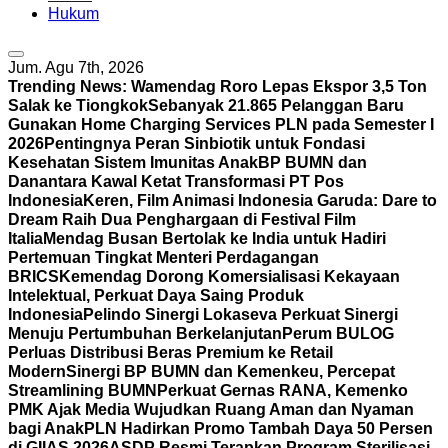
Hukum
Jum. Agu 7th, 2026
Trending News:
Wamendag Roro Lepas Ekspor 3,5 Ton
Salak ke Tiongkok
Sebanyak 21.865 Pelanggan Baru
Gunakan Home Charging Services PLN pada Semester I
2026
Pentingnya Peran Sinbiotik untuk Fondasi
Kesehatan Sistem Imunitas Anak
BP BUMN dan
Danantara Kawal Ketat Transformasi PT Pos
Indonesia
Keren, Film Animasi Indonesia Garuda: Dare to
Dream Raih Dua Penghargaan di Festival Film
Italia
Mendag Busan Bertolak ke India untuk Hadiri
Pertemuan Tingkat Menteri Perdagangan
BRICS
Kemendag Dorong Komersialisasi Kekayaan
Intelektual, Perkuat Daya Saing Produk
Indonesia
Pelindo Sinergi Lokaseva Perkuat Sinergi
Menuju Pertumbuhan Berkelanjutan
Perum BULOG
Perluas Distribusi Beras Premium ke Retail
Modern
Sinergi BP BUMN dan Kemenkeu, Percepat
Streamlining BUMN
Perkuat Gernas RANA, Kemenko
PMK Ajak Media Wujudkan Ruang Aman dan Nyaman
bagi Anak
PLN Hadirkan Promo Tambah Daya 50 Persen
di GIIAS 2026
ASDP Resmi Terapkan Program Sterilisasi