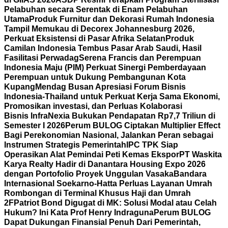
Pelabuhan secara Serentak di Enam Pelabuhan
Utama
Produk Furnitur dan Dekorasi Rumah Indonesia
Tampil Memukau di Decorex Johannesburg 2026,
Perkuat Eksistensi di Pasar Afrika Selatan
Produk
Camilan Indonesia Tembus Pasar Arab Saudi, Hasil
Fasilitasi Perwadag
Serena Francis dan Perempuan
Indonesia Maju (PIM) Perkuat Sinergi Pemberdayaan
Perempuan untuk Dukung Pembangunan Kota
Kupang
Mendag Busan Apresiasi Forum Bisnis
Indonesia-Thailand untuk Perkuat Kerja Sama Ekonomi,
Promosikan investasi, dan Perluas Kolaborasi
Bisnis
InfraNexia Bukukan Pendapatan Rp7,7 Triliun di
Semester I 2026
Perum BULOG Ciptakan Multiplier Effect
Bagi Perekonomian Nasional, Jalankan Peran sebagai
Instrumen Strategis Pemerintah
IPC TPK Siap
Operasikan Alat Pemindai Peti Kemas Ekspor
PT Waskita
Karya Realty Hadir di Danantara Housing Expo 2026
dengan Portofolio Proyek Unggulan Vasaka
Bandara
Internasional Soekarno-Hatta Perluas Layanan Umrah
Rombongan di Terminal Khusus Haji dan Umrah
2F
Patriot Bond Digugat di MK: Solusi Modal atau Celah
Hukum? Ini Kata Prof Henry Indraguna
Perum BULOG
Dapat Dukungan Finansial Penuh Dari Pemerintah,