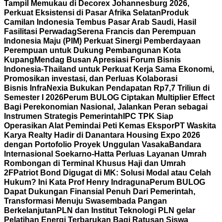
Tampil Memukau di Decorex Johannesburg 2026,
Perkuat Eksistensi di Pasar Afrika Selatan
Produk
Camilan Indonesia Tembus Pasar Arab Saudi, Hasil
Fasilitasi Perwadag
Serena Francis dan Perempuan
Indonesia Maju (PIM) Perkuat Sinergi Pemberdayaan
Perempuan untuk Dukung Pembangunan Kota
Kupang
Mendag Busan Apresiasi Forum Bisnis
Indonesia-Thailand untuk Perkuat Kerja Sama Ekonomi,
Promosikan investasi, dan Perluas Kolaborasi
Bisnis
InfraNexia Bukukan Pendapatan Rp7,7 Triliun di
Semester I 2026
Perum BULOG Ciptakan Multiplier Effect
Bagi Perekonomian Nasional, Jalankan Peran sebagai
Instrumen Strategis Pemerintah
IPC TPK Siap
Operasikan Alat Pemindai Peti Kemas Ekspor
PT Waskita
Karya Realty Hadir di Danantara Housing Expo 2026
dengan Portofolio Proyek Unggulan Vasaka
Bandara
Internasional Soekarno-Hatta Perluas Layanan Umrah
Rombongan di Terminal Khusus Haji dan Umrah
2F
Patriot Bond Digugat di MK: Solusi Modal atau Celah
Hukum? Ini Kata Prof Henry Indraguna
Perum BULOG
Dapat Dukungan Finansial Penuh Dari Pemerintah,
Transformasi Menuju Swasembada Pangan
Berkelanjutan
PLN dan Institut Teknologi PLN gelar
Pelatihan Energi Terbarukan Bagi Ratusan Siswa