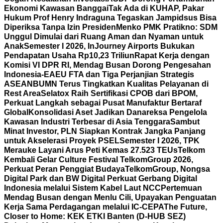
Ekonomi Kawasan Banggai
Tak Ada di KUHAP, Pakar
Hukum Prof Henry Indraguna Tegaskan Jampidsus Bisa
Diperiksa Tanpa Izin Presiden
Menko PMK Pratikno: SDM
Unggul Dimulai dari Ruang Aman dan Nyaman untuk
Anak
Semester I 2026, InJourney Airports Bukukan
Pendapatan Usaha Rp10,23 Triliun
Rapat Kerja dengan
Komisi VI DPR RI, Mendag Busan Dorong Pengesahan
Indonesia-EAEU FTA dan Tiga Perjanjian Strategis
ASEAN
BUMN Terus Tingkatkan Kualitas Pelayanan di
Rest Area
Selatox Raih Sertifikasi CPOB dari BPOM,
Perkuat Langkah sebagai Pusat Manufaktur Bertaraf
Global
Konsolidasi Aset Jadikan Danareksa Pengelola
Kawasan Industri Terbesar di Asia Tenggara
Sambut
Minat Investor, PLN Siapkan Kontrak Jangka Panjang
untuk Akselerasi Proyek PSEL
Semester I 2026, TPK
Merauke Layani Arus Peti Kemas 27.523 TEUs
Telkom
Kembali Gelar Culture Festival TelkomGroup 2026,
Perkuat Peran Penggiat Budaya
TelkomGroup, Nongsa
Digital Park dan BW Digital Perkuat Gerbang Digital
Indonesia melalui Sistem Kabel Laut NCC
Pertemuan
Mendag Busan dengan Menlu Cili, Upayakan Penguatan
Kerja Sama Perdagangan melalui IC-CEPA
The Future,
Closer to Home: KEK ETKI Banten (D-HUB SEZ)