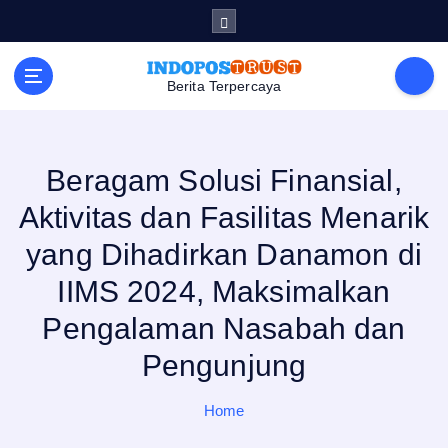
S
k
i
p
t
Berita Terpercaya
o
c
o
n
t
e
Beragam Solusi Finansial,
n
t
Aktivitas dan Fasilitas Menarik
yang Dihadirkan Danamon di
IIMS 2024, Maksimalkan
Pengalaman Nasabah dan
Pengunjung
Home