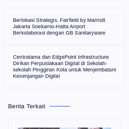
N
Berlokasi Strategis, Fairfield by Marriott
a
Jakarta Soekarno-Hatta Airport
Berkolaborasi dengan GB Sanitaryware
v
i
Centratama dan EdgePoint Infrastructure
Dirikan Perpustakaan Digital di Sekolah-
g
sekolah Pinggiran Kota untuk Menjembatani
Kesenjangan Digital
a
s
Berita Terkait
i
p