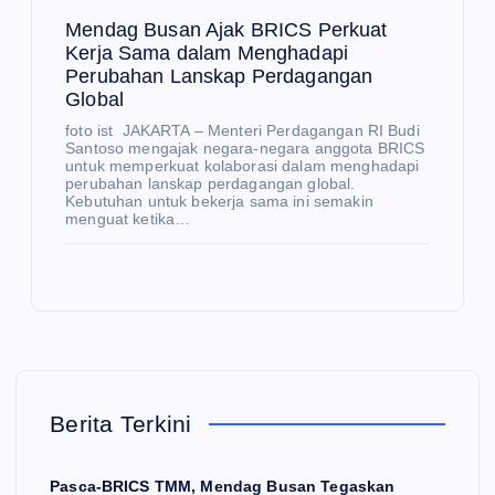
nd
nte
Mendag Busan Ajak BRICS Perkuat
ag
ri
Kerja Sama dalam Menghadapi
Perubahan Lanskap Perdagangan
Bu
Inv
Global
sa
est
foto ist JAKARTA – Menteri Perdagangan RI Budi
n
asi
E
Santoso mengajak negara-negara anggota BRICS
K
Aj
da
untuk memperkuat kolaborasi dalam menghadapi
O
N
perubahan lanskap perdagangan global.
O
ak
n
Kebutuhan untuk bekerja sama ini semakin
M
I
menguat ketika…
BR
Pe
IC
rda
Pe
S
ga
rku
N
E
Pe
ng
at
W
S
rku
an
Pe
Ke
at
Lu
net
pal
Ke
ar
ras
Berita Terkini
a
rja
Ne
i
Ba
Sa
ger
ke
Pasca-BRICS TMM, Mendag Busan Tegaskan