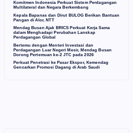
pa
ma
i
Pa
Komitmen Indonesia Perkuat Sistem Perdagangan
Multilateral dan Negara Berkembang
na
dal
Me
sar
Kepala Bapanas dan Dirut BULOG Berikan Bantuan
s
s
am
sir,
Ek
Pangan di Alor, NTT
da
Me
Me
sp
Mendag Busan Ajak BRICS Perkuat Kerja Sama
n
ng
nd
or,
dalam Menghadapi Perubahan Lanskap
Perdagangan Global
Dir
ha
ag
Ke
Bertemu dengan Menteri Investasi dan
a
ut
da
Bu
me
Perdagangan Luar Negeri Mesir, Mendag Busan
Dorong Pertemuan ke-2 JTC pada 2026
BU
pi
sa
nd
Perkuat Penetrasi ke Pasar Ekspor, Kemendag
LO
Pe
n
ag
Gencarkan Promosi Dagang di Arab Saudi
G
rub
Do
Ge
Be
ah
ron
nc
rik
an
g
ark
an
La
Pe
an
Ba
ns
rte
Pr
ntu
ka
mu
om
an
p
an
osi
Pa
Pe
ke-
Da