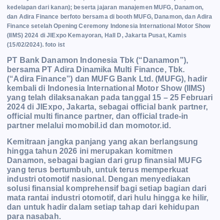
kedelapan dari kanan); beserta jajaran manajemen MUFG, Danamon,
dan Adira Finance berfoto bersama di booth MUFG, Danamon, dan Adira
Finance setelah Opening Ceremony Indonesia International Motor Show
(IIMS) 2024 di JIExpo Kemayoran, Hall D, Jakarta Pusat, Kamis
(15/02/2024). foto ist
PT Bank Danamon Indonesia Tbk (“Danamon”),
bersama PT Adira Dinamika Multi Finance, Tbk.
(“Adira Finance”) dan MUFG Bank Ltd. (MUFG), hadir
kembali di Indonesia International Motor Show (IIMS)
yang telah dilaksanakan pada tanggal 15 – 25 Februari
2024 di JIExpo, Jakarta, sebagai official bank partner,
official multi finance partner, dan official trade-in
partner melalui momobil.id dan momotor.id.
Kemitraan jangka panjang yang akan berlangsung
hingga tahun 2026 ini merupakan komitmen
Danamon, sebagai bagian dari grup finansial MUFG
yang terus bertumbuh, untuk terus memperkuat
industri otomotif nasional. Dengan menyediakan
solusi finansial komprehensif bagi setiap bagian dari
mata rantai industri otomotif, dari hulu hingga ke hilir,
dan untuk hadir dalam setiap tahap dari kehidupan
para nasabah.