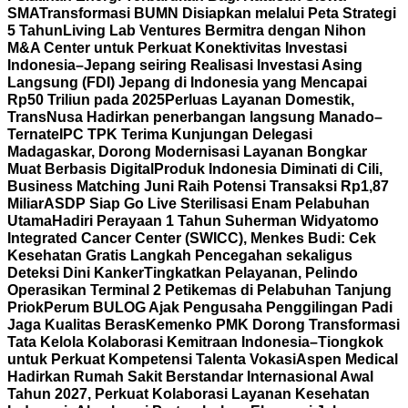
SMA
Transformasi BUMN Disiapkan melalui Peta Strategi
5 Tahun
Living Lab Ventures Bermitra dengan Nihon
M&A Center untuk Perkuat Konektivitas Investasi
Indonesia–Jepang seiring Realisasi Investasi Asing
Langsung (FDI) Jepang di Indonesia yang Mencapai
Rp50 Triliun pada 2025
Perluas Layanan Domestik,
TransNusa Hadirkan penerbangan langsung Manado–
Ternate
IPC TPK Terima Kunjungan Delegasi
Madagaskar, Dorong Modernisasi Layanan Bongkar
Muat Berbasis Digital
Produk Indonesia Diminati di Cili,
Business Matching Juni Raih Potensi Transaksi Rp1,87
Miliar
ASDP Siap Go Live Sterilisasi Enam Pelabuhan
Utama
Hadiri Perayaan 1 Tahun Suherman Widyatomo
Integrated Cancer Center (SWICC), Menkes Budi: Cek
Kesehatan Gratis Langkah Pencegahan sekaligus
Deteksi Dini Kanker
Tingkatkan Pelayanan, Pelindo
Operasikan Terminal 2 Petikemas di Pelabuhan Tanjung
Priok
Perum BULOG Ajak Pengusaha Penggilingan Padi
Jaga Kualitas Beras
Kemenko PMK Dorong Transformasi
Tata Kelola Kolaborasi Kemitraan Indonesia–Tiongkok
untuk Perkuat Kompetensi Talenta Vokasi
Aspen Medical
Hadirkan Rumah Sakit Berstandar Internasional Awal
Tahun 2027, Perkuat Kolaborasi Layanan Kesehatan