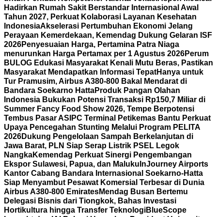
Hadirkan Rumah Sakit Berstandar Internasional Awal
Tahun 2027, Perkuat Kolaborasi Layanan Kesehatan
Indonesia
Akselerasi Pertumbuhan Ekonomi Jelang
Perayaan Kemerdekaan, Kemendag Dukung Gelaran ISF
2026
Penyesuaian Harga, Pertamina Patra Niaga
menurunkan Harga Pertamax per 1 Agustus 2026
Perum
BULOG Edukasi Masyarakat Kenali Mutu Beras, Pastikan
Masyarakat Mendapatkan Informasi Tepat
Hanya untuk
Tur Pramusim, Airbus A380-800 Bakal Mendarat di
Bandara Soekarno Hatta
Produk Pangan Olahan
Indonesia Bukukan Potensi Transaksi Rp150,7 Miliar di
Summer Fancy Food Show 2026, Tempe Berpotensi
Tembus Pasar AS
IPC Terminal Petikemas Bantu Perkuat
Upaya Pencegahan Stunting Melalui Program PELITA
2026
Dukung Pengelolaan Sampah Berkelanjutan di
Jawa Barat, PLN Siap Serap Listrik PSEL Legok
Nangka
Kemendag Perkuat Sinergi Pengembangan
Ekspor Sulawesi, Papua, dan Maluku
InJourney Airports
Kantor Cabang Bandara Internasional Soekarno-Hatta
Siap Menyambut Pesawat Komersial Terbesar di Dunia
Airbus A380-800 Emirates
Mendag Busan Bertemu
Delegasi Bisnis dari Tiongkok, Bahas Investasi
Hortikultura hingga Transfer Teknologi
BlueScope