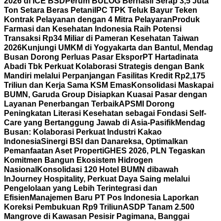
2026 di ICE BSD
Perum BULOG Berhasil Serap 3,5 Juta
Ton Setara Beras Petani
IPC TPK Teluk Bayur Teken
Kontrak Pelayanan dengan 4 Mitra Pelayaran
Produk
Farmasi dan Kesehatan Indonesia Raih Potensi
Transaksi Rp34 Miliar di Pameran Kesehatan Taiwan
2026
Kunjungi UMKM di Yogyakarta dan Bantul, Mendag
Busan Dorong Perluas Pasar Ekspor
PT Hartadinata
Abadi Tbk Perkuat Kolaborasi Strategis dengan Bank
Mandiri melalui Perpanjangan Fasilitas Kredit Rp2,175
Triliun dan Kerja Sama KSM Emas
Konsolidasi Maskapai
BUMN, Garuda Group Disiapkan Kuasai Pasar dengan
Layanan Penerbangan Terbaik
APSMI Dorong
Peningkatan Literasi Kesehatan sebagai Fondasi Self-
Care yang Bertanggung Jawab di Asia-Pasifik
Mendag
Busan: Kolaborasi Perkuat Industri Kakao
Indonesia
Sinergi BSI dan Danareksa, Optimalkan
Pemanfaatan Aset Properti
GHES 2026, PLN Tegaskan
Komitmen Bangun Ekosistem Hidrogen
Nasional
Konsolidasi 120 Hotel BUMN dibawah
InJourney Hospitality, Perkuat Daya Saing melalui
Pengelolaan yang Lebih Terintegrasi dan
Efisien
Manajemen Baru PT Pos Indonesia Laporkan
Koreksi Pembukuan Rp9 Triliun
ASDP Tanam 2.500
Mangrove di Kawasan Pesisir Pagimana, Banggai