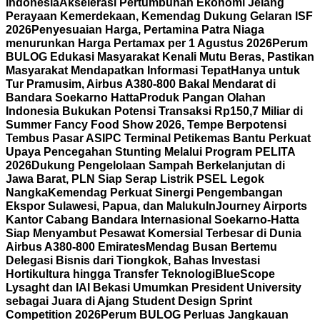
Indonesia
Akselerasi Pertumbuhan Ekonomi Jelang
Perayaan Kemerdekaan, Kemendag Dukung Gelaran ISF
2026
Penyesuaian Harga, Pertamina Patra Niaga
menurunkan Harga Pertamax per 1 Agustus 2026
Perum
BULOG Edukasi Masyarakat Kenali Mutu Beras, Pastikan
Masyarakat Mendapatkan Informasi Tepat
Hanya untuk
Tur Pramusim, Airbus A380-800 Bakal Mendarat di
Bandara Soekarno Hatta
Produk Pangan Olahan
Indonesia Bukukan Potensi Transaksi Rp150,7 Miliar di
Summer Fancy Food Show 2026, Tempe Berpotensi
Tembus Pasar AS
IPC Terminal Petikemas Bantu Perkuat
Upaya Pencegahan Stunting Melalui Program PELITA
2026
Dukung Pengelolaan Sampah Berkelanjutan di
Jawa Barat, PLN Siap Serap Listrik PSEL Legok
Nangka
Kemendag Perkuat Sinergi Pengembangan
Ekspor Sulawesi, Papua, dan Maluku
InJourney Airports
Kantor Cabang Bandara Internasional Soekarno-Hatta
Siap Menyambut Pesawat Komersial Terbesar di Dunia
Airbus A380-800 Emirates
Mendag Busan Bertemu
Delegasi Bisnis dari Tiongkok, Bahas Investasi
Hortikultura hingga Transfer Teknologi
BlueScope
Lysaght dan IAI Bekasi Umumkan President University
sebagai Juara di Ajang Student Design Sprint
Competition 2026
Perum BULOG Perluas Jangkauan