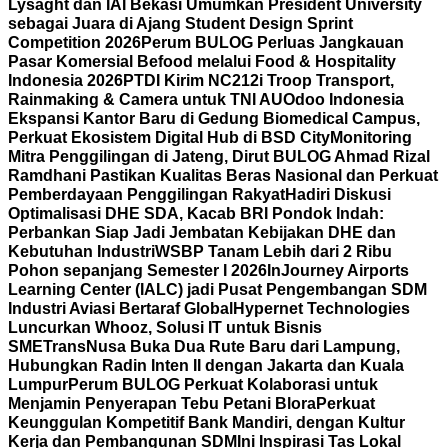
Lysaght dan IAI Bekasi Umumkan President University
sebagai Juara di Ajang Student Design Sprint
Competition 2026
Perum BULOG Perluas Jangkauan
Pasar Komersial Befood melalui Food & Hospitality
Indonesia 2026
PTDI Kirim NC212i Troop Transport,
Rainmaking & Camera untuk TNI AU
Odoo Indonesia
Ekspansi Kantor Baru di Gedung Biomedical Campus,
Perkuat Ekosistem Digital Hub di BSD City
Monitoring
Mitra Penggilingan di Jateng, Dirut BULOG Ahmad Rizal
Ramdhani Pastikan Kualitas Beras Nasional dan Perkuat
Pemberdayaan Penggilingan Rakyat
Hadiri Diskusi
Optimalisasi DHE SDA, Kacab BRI Pondok Indah:
Perbankan Siap Jadi Jembatan Kebijakan DHE dan
Kebutuhan Industri
WSBP Tanam Lebih dari 2 Ribu
Pohon sepanjang Semester I 2026
InJourney Airports
Learning Center (IALC) jadi Pusat Pengembangan SDM
Industri Aviasi Bertaraf Global
Hypernet Technologies
Luncurkan Whooz, Solusi IT untuk Bisnis
SME
TransNusa Buka Dua Rute Baru dari Lampung,
Hubungkan Radin Inten II dengan Jakarta dan Kuala
Lumpur
Perum BULOG Perkuat Kolaborasi untuk
Menjamin Penyerapan Tebu Petani Blora
Perkuat
Keunggulan Kompetitif Bank Mandiri, dengan Kultur
Kerja dan Pembangunan SDM
Ini Inspirasi Tas Lokal