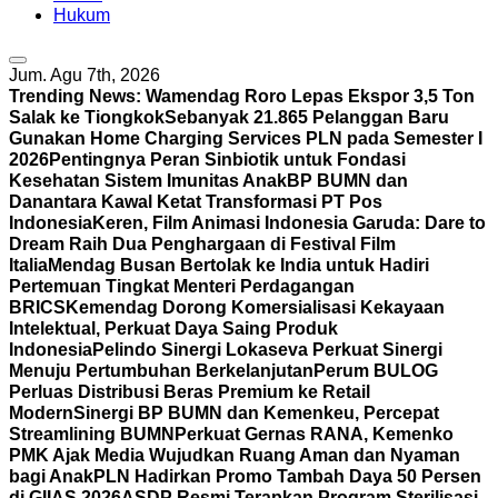
Hukum
Jum. Agu 7th, 2026
Trending News:
Wamendag Roro Lepas Ekspor 3,5 Ton
Salak ke Tiongkok
Sebanyak 21.865 Pelanggan Baru
Gunakan Home Charging Services PLN pada Semester I
2026
Pentingnya Peran Sinbiotik untuk Fondasi
Kesehatan Sistem Imunitas Anak
BP BUMN dan
Danantara Kawal Ketat Transformasi PT Pos
Indonesia
Keren, Film Animasi Indonesia Garuda: Dare to
Dream Raih Dua Penghargaan di Festival Film
Italia
Mendag Busan Bertolak ke India untuk Hadiri
Pertemuan Tingkat Menteri Perdagangan
BRICS
Kemendag Dorong Komersialisasi Kekayaan
Intelektual, Perkuat Daya Saing Produk
Indonesia
Pelindo Sinergi Lokaseva Perkuat Sinergi
Menuju Pertumbuhan Berkelanjutan
Perum BULOG
Perluas Distribusi Beras Premium ke Retail
Modern
Sinergi BP BUMN dan Kemenkeu, Percepat
Streamlining BUMN
Perkuat Gernas RANA, Kemenko
PMK Ajak Media Wujudkan Ruang Aman dan Nyaman
bagi Anak
PLN Hadirkan Promo Tambah Daya 50 Persen
di GIIAS 2026
ASDP Resmi Terapkan Program Sterilisasi