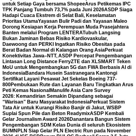
untuk Setiap Gaya bersama Shopee
Arus Petikemas IPC
TPK Panjang Tumbuh 73,7% pada Juni 2026
ASDP Siaga
Hadapi Cuaca Ekstrem di Selat Bali, Keselamatan
Prioritas Utama
Yayasan Bulir Padi dan Yayasan Maleo
Dorong Kesiapan Kerja Perempuan Muda Prasejahtera
Banten melalui Program LENTERA
Tubuh Langsing
Bukan Jaminan Bebas Risiko Kardiovaskular,
Daewoong dan PERKI Ingatkan Risiko Obesitas pada
Berat Badan Normal di Kalangan Orang Asia
Perkuat
Konektivitas Jawa–NTT, ASDP Percepat Pengembangan
Lintasan Long Distance Ferry
ZTE dan XLSMART Teken
MoU untuk Mengembangkan 5G dan FWA Berbasis AI di
Indonesia
Bandara Husein Sastranegara Kantongi
Sertifikat Layani Pesawat Jet Sekelas Boeing 737-
800
Pembukaan Rute dan Layanan Baru Tingkatkan Arus
Peti Kemas Nasional
Manulife Asia Care Survey
2026: Kemandirian Semakin Dipandang sebagai
“Warisan” Baru Masyarakat Indonesia
Perkuat Sistem
Tata Air untuk Kurangi Risiko Banjir di Jakut, WSBP
Suplai Spun Pile dan Beton Readymix
ASDP Kembali
Gelar Journalism Award 2026
Danantara Bangun Sistem
Pengembangan SDM Kelas Dunia di seluruh Ekosistem
BUMN
PLN Siap Gelar PLN Electric Run pada November