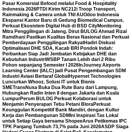
Pasar Komersial Befood melalui Food & Hospitality
Indonesia 2026
PTDI Kirim NC212i Troop Transport,
Rainmaking & Camera untuk TNI AU
Odoo Indonesia
Ekspansi Kantor Baru di Gedung Biomedical Campus,
Perkuat Ekosistem Digital Hub di BSD City
Monitoring
Mitra Penggilingan di Jateng, Dirut BULOG Ahmad Rizal
Ramdhani Pastikan Kualitas Beras Nasional dan Perkuat
Pemberdayaan Penggilingan Rakyat
Hadiri Diskusi
Optimalisasi DHE SDA, Kacab BRI Pondok Indah:
Perbankan Siap Jadi Jembatan Kebijakan DHE dan
Kebutuhan Industri
WSBP Tanam Lebih dari 2 Ribu
Pohon sepanjang Semester I 2026
InJourney Airports
Learning Center (IALC) jadi Pusat Pengembangan SDM
Industri Aviasi Bertaraf Global
Hypernet Technologies
Luncurkan Whooz, Solusi IT untuk Bisnis
SME
TransNusa Buka Dua Rute Baru dari Lampung,
Hubungkan Radin Inten II dengan Jakarta dan Kuala
Lumpur
Perum BULOG Perkuat Kolaborasi untuk
Menjamin Penyerapan Tebu Petani Blora
Perkuat
Keunggulan Kompetitif Bank Mandiri, dengan Kultur
Kerja dan Pembangunan SDM
Ini Inspirasi Tas Lokal
untuk Setiap Gaya bersama Shopee
Arus Petikemas IPC
TPK Panjang Tumbuh 73,7% pada Juni 2026
ASDP Siaga