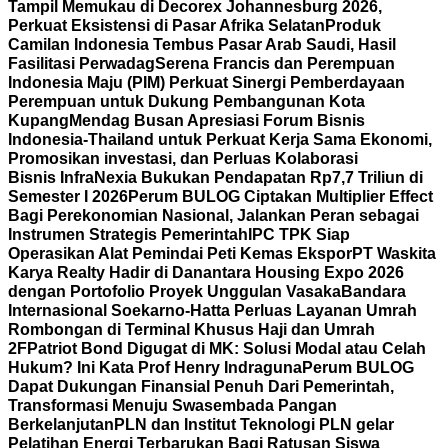
Tampil Memukau di Decorex Johannesburg 2026,
Perkuat Eksistensi di Pasar Afrika Selatan
Produk
Camilan Indonesia Tembus Pasar Arab Saudi, Hasil
Fasilitasi Perwadag
Serena Francis dan Perempuan
Indonesia Maju (PIM) Perkuat Sinergi Pemberdayaan
Perempuan untuk Dukung Pembangunan Kota
Kupang
Mendag Busan Apresiasi Forum Bisnis
Indonesia-Thailand untuk Perkuat Kerja Sama Ekonomi,
Promosikan investasi, dan Perluas Kolaborasi
Bisnis
InfraNexia Bukukan Pendapatan Rp7,7 Triliun di
Semester I 2026
Perum BULOG Ciptakan Multiplier Effect
Bagi Perekonomian Nasional, Jalankan Peran sebagai
Instrumen Strategis Pemerintah
IPC TPK Siap
Operasikan Alat Pemindai Peti Kemas Ekspor
PT Waskita
Karya Realty Hadir di Danantara Housing Expo 2026
dengan Portofolio Proyek Unggulan Vasaka
Bandara
Internasional Soekarno-Hatta Perluas Layanan Umrah
Rombongan di Terminal Khusus Haji dan Umrah
2F
Patriot Bond Digugat di MK: Solusi Modal atau Celah
Hukum? Ini Kata Prof Henry Indraguna
Perum BULOG
Dapat Dukungan Finansial Penuh Dari Pemerintah,
Transformasi Menuju Swasembada Pangan
Berkelanjutan
PLN dan Institut Teknologi PLN gelar
Pelatihan Energi Terbarukan Bagi Ratusan Siswa