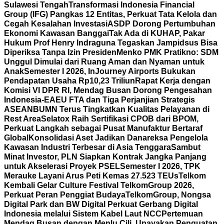
Sulawesi Tengah
Transformasi Indonesia Financial
Group (IFG) Pangkas 12 Entitas, Perkuat Tata Kelola dan
Cegah Kesalahan Investasi
ASDP Dorong Pertumbuhan
Ekonomi Kawasan Banggai
Tak Ada di KUHAP, Pakar
Hukum Prof Henry Indraguna Tegaskan Jampidsus Bisa
Diperiksa Tanpa Izin Presiden
Menko PMK Pratikno: SDM
Unggul Dimulai dari Ruang Aman dan Nyaman untuk
Anak
Semester I 2026, InJourney Airports Bukukan
Pendapatan Usaha Rp10,23 Triliun
Rapat Kerja dengan
Komisi VI DPR RI, Mendag Busan Dorong Pengesahan
Indonesia-EAEU FTA dan Tiga Perjanjian Strategis
ASEAN
BUMN Terus Tingkatkan Kualitas Pelayanan di
Rest Area
Selatox Raih Sertifikasi CPOB dari BPOM,
Perkuat Langkah sebagai Pusat Manufaktur Bertaraf
Global
Konsolidasi Aset Jadikan Danareksa Pengelola
Kawasan Industri Terbesar di Asia Tenggara
Sambut
Minat Investor, PLN Siapkan Kontrak Jangka Panjang
untuk Akselerasi Proyek PSEL
Semester I 2026, TPK
Merauke Layani Arus Peti Kemas 27.523 TEUs
Telkom
Kembali Gelar Culture Festival TelkomGroup 2026,
Perkuat Peran Penggiat Budaya
TelkomGroup, Nongsa
Digital Park dan BW Digital Perkuat Gerbang Digital
Indonesia melalui Sistem Kabel Laut NCC
Pertemuan
Mendag Busan dengan Menlu Cili, Upayakan Penguatan