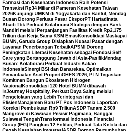
Farmasi dan Kesehatan Indonesia Raih Potensi
Transaksi Rp34 Miliar di Pameran Kesehatan Taiwan
2026
Kunjungi UMKM di Yogyakarta dan Bantul, Mendag
Busan Dorong Perluas Pasar Ekspor
PT Hartadinata
Abadi Tbk Perkuat Kolaborasi Strategis dengan Bank
Mandiri melalui Perpanjangan Fasilitas Kredit Rp2,175
Triliun dan Kerja Sama KSM Emas
Konsolidasi Maskapai
BUMN, Garuda Group Disiapkan Kuasai Pasar dengan
Layanan Penerbangan Terbaik
APSMI Dorong
Peningkatan Literasi Kesehatan sebagai Fondasi Self-
Care yang Bertanggung Jawab di Asia-Pasifik
Mendag
Busan: Kolaborasi Perkuat Industri Kakao
Indonesia
Sinergi BSI dan Danareksa, Optimalkan
Pemanfaatan Aset Properti
GHES 2026, PLN Tegaskan
Komitmen Bangun Ekosistem Hidrogen
Nasional
Konsolidasi 120 Hotel BUMN dibawah
InJourney Hospitality, Perkuat Daya Saing melalui
Pengelolaan yang Lebih Terintegrasi dan
Efisien
Manajemen Baru PT Pos Indonesia Laporkan
Koreksi Pembukuan Rp9 Triliun
ASDP Tanam 2.500
Mangrove di Kawasan Pesisir Pagimana, Banggai
Sulawesi Tengah
Transformasi Indonesia Financial
Group (IFG) Pangkas 12 Entitas, Perkuat Tata Kelola dan
Cegah Kesalahan Investasi
ASDP Dorong Pertumbuhan