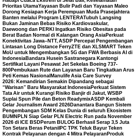
Hadapi Cuaca Ekstrem di Selat Bali, Keselamatan
Prioritas Utama
Yayasan Bulir Padi dan Yayasan Maleo
Dorong Kesiapan Kerja Perempuan Muda Prasejahtera
Banten melalui Program LENTERA
Tubuh Langsing
Bukan Jaminan Bebas Risiko Kardiovaskular,
Daewoong dan PERKI Ingatkan Risiko Obesitas pada
Berat Badan Normal di Kalangan Orang Asia
Perkuat
Konektivitas Jawa–NTT, ASDP Percepat Pengembangan
Lintasan Long Distance Ferry
ZTE dan XLSMART Teken
MoU untuk Mengembangkan 5G dan FWA Berbasis AI di
Indonesia
Bandara Husein Sastranegara Kantongi
Sertifikat Layani Pesawat Jet Sekelas Boeing 737-
800
Pembukaan Rute dan Layanan Baru Tingkatkan Arus
Peti Kemas Nasional
Manulife Asia Care Survey
2026: Kemandirian Semakin Dipandang sebagai
“Warisan” Baru Masyarakat Indonesia
Perkuat Sistem
Tata Air untuk Kurangi Risiko Banjir di Jakut, WSBP
Suplai Spun Pile dan Beton Readymix
ASDP Kembali
Gelar Journalism Award 2026
Danantara Bangun Sistem
Pengembangan SDM Kelas Dunia di seluruh Ekosistem
BUMN
PLN Siap Gelar PLN Electric Run pada November
2026 di ICE BSD
Perum BULOG Berhasil Serap 3,5 Juta
Ton Setara Beras Petani
IPC TPK Teluk Bayur Teken
Kontrak Pelayanan dengan 4 Mitra Pelayaran
Produk