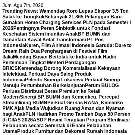
Skip
Jum. Agu 7th, 2026
to
Trending News:
Wamendag Roro Lepas Ekspor 3,5 Ton
content
Salak ke Tiongkok
Sebanyak 21.865 Pelanggan Baru
Gunakan Home Charging Services PLN pada Semester I
2026
Pentingnya Peran Sinbiotik untuk Fondasi
Kesehatan Sistem Imunitas Anak
BP BUMN dan
Danantara Kawal Ketat Transformasi PT Pos
Indonesia
Keren, Film Animasi Indonesia Garuda: Dare to
Dream Raih Dua Penghargaan di Festival Film
Italia
Mendag Busan Bertolak ke India untuk Hadiri
Pertemuan Tingkat Menteri Perdagangan
BRICS
Kemendag Dorong Komersialisasi Kekayaan
Intelektual, Perkuat Daya Saing Produk
Indonesia
Pelindo Sinergi Lokaseva Perkuat Sinergi
Menuju Pertumbuhan Berkelanjutan
Perum BULOG
Perluas Distribusi Beras Premium ke Retail
Modern
Sinergi BP BUMN dan Kemenkeu, Percepat
Streamlining BUMN
Perkuat Gernas RANA, Kemenko
PMK Ajak Media Wujudkan Ruang Aman dan Nyaman
bagi Anak
PLN Hadirkan Promo Tambah Daya 50 Persen
di GIIAS 2026
ASDP Resmi Terapkan Program Sterilisasi
Pelabuhan secara Serentak di Enam Pelabuhan
Utama
Produk Furnitur dan Dekorasi Rumah Indonesia