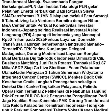
Transformasi Menuju Swasembada Pangan
Berkelanjutan
PLN dan Institut Teknologi PLN gelar
Pelatihan Energi Terbarukan Bagi Ratusan Siswa
SMA
Transformasi BUMN Disiapkan melalui Peta Strategi
5 Tahun
Living Lab Ventures Bermitra dengan Nihon
M&A Center untuk Perkuat Konektivitas Investasi
Indonesia–Jepang seiring Realisasi Investasi Asing
Langsung (FDI) Jepang di Indonesia yang Mencapai
Rp50 Triliun pada 2025
Perluas Layanan Domestik,
TransNusa Hadirkan penerbangan langsung Manado–
Ternate
IPC TPK Terima Kunjungan Delegasi
Madagaskar, Dorong Modernisasi Layanan Bongkar
Muat Berbasis Digital
Produk Indonesia Diminati di Cili,
Business Matching Juni Raih Potensi Transaksi Rp1,87
Miliar
ASDP Siap Go Live Sterilisasi Enam Pelabuhan
Utama
Hadiri Perayaan 1 Tahun Suherman Widyatomo
Integrated Cancer Center (SWICC), Menkes Budi: Cek
Kesehatan Gratis Langkah Pencegahan sekaligus
Deteksi Dini Kanker
Tingkatkan Pelayanan, Pelindo
Operasikan Terminal 2 Petikemas di Pelabuhan Tanjung
Priok
Perum BULOG Ajak Pengusaha Penggilingan Padi
Jaga Kualitas Beras
Kemenko PMK Dorong Transformasi
Tata Kelola Kolaborasi Kemitraan Indonesia–Tiongkok
untuk Perkuat Kompetensi Talenta Vokasi
Aspen Medical