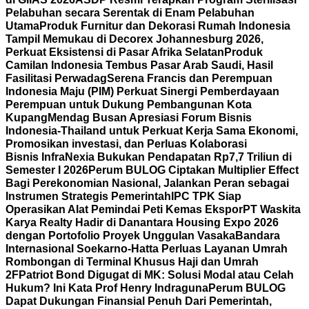
Pelabuhan secara Serentak di Enam Pelabuhan
Utama
Produk Furnitur dan Dekorasi Rumah Indonesia
Tampil Memukau di Decorex Johannesburg 2026,
Perkuat Eksistensi di Pasar Afrika Selatan
Produk
Camilan Indonesia Tembus Pasar Arab Saudi, Hasil
Fasilitasi Perwadag
Serena Francis dan Perempuan
Indonesia Maju (PIM) Perkuat Sinergi Pemberdayaan
Perempuan untuk Dukung Pembangunan Kota
Kupang
Mendag Busan Apresiasi Forum Bisnis
Indonesia-Thailand untuk Perkuat Kerja Sama Ekonomi,
Promosikan investasi, dan Perluas Kolaborasi
Bisnis
InfraNexia Bukukan Pendapatan Rp7,7 Triliun di
Semester I 2026
Perum BULOG Ciptakan Multiplier Effect
Bagi Perekonomian Nasional, Jalankan Peran sebagai
Instrumen Strategis Pemerintah
IPC TPK Siap
Operasikan Alat Pemindai Peti Kemas Ekspor
PT Waskita
Karya Realty Hadir di Danantara Housing Expo 2026
dengan Portofolio Proyek Unggulan Vasaka
Bandara
Internasional Soekarno-Hatta Perluas Layanan Umrah
Rombongan di Terminal Khusus Haji dan Umrah
2F
Patriot Bond Digugat di MK: Solusi Modal atau Celah
Hukum? Ini Kata Prof Henry Indraguna
Perum BULOG
Dapat Dukungan Finansial Penuh Dari Pemerintah,