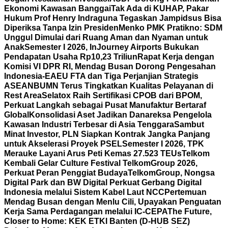
Ekonomi Kawasan Banggai
Tak Ada di KUHAP, Pakar
Hukum Prof Henry Indraguna Tegaskan Jampidsus Bisa
Diperiksa Tanpa Izin Presiden
Menko PMK Pratikno: SDM
Unggul Dimulai dari Ruang Aman dan Nyaman untuk
Anak
Semester I 2026, InJourney Airports Bukukan
Pendapatan Usaha Rp10,23 Triliun
Rapat Kerja dengan
Komisi VI DPR RI, Mendag Busan Dorong Pengesahan
Indonesia-EAEU FTA dan Tiga Perjanjian Strategis
ASEAN
BUMN Terus Tingkatkan Kualitas Pelayanan di
Rest Area
Selatox Raih Sertifikasi CPOB dari BPOM,
Perkuat Langkah sebagai Pusat Manufaktur Bertaraf
Global
Konsolidasi Aset Jadikan Danareksa Pengelola
Kawasan Industri Terbesar di Asia Tenggara
Sambut
Minat Investor, PLN Siapkan Kontrak Jangka Panjang
untuk Akselerasi Proyek PSEL
Semester I 2026, TPK
Merauke Layani Arus Peti Kemas 27.523 TEUs
Telkom
Kembali Gelar Culture Festival TelkomGroup 2026,
Perkuat Peran Penggiat Budaya
TelkomGroup, Nongsa
Digital Park dan BW Digital Perkuat Gerbang Digital
Indonesia melalui Sistem Kabel Laut NCC
Pertemuan
Mendag Busan dengan Menlu Cili, Upayakan Penguatan
Kerja Sama Perdagangan melalui IC-CEPA
The Future,
Closer to Home: KEK ETKI Banten (D-HUB SEZ)