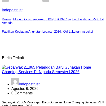
indopostrust
Navigasi
Dukung Mudik Gratis bersama BUMN, DAMRI Siapkan Lebih dari 250 Unit
Armada
pos
Pastikan Kesiapan Angkutan Lebaran 2024, KAI Lakukan Inspeksi
Berita Terkait
indopostrust
Agustus 6, 2026
0 Comments
Sebanyak 21.865 Pelanggan Baru Gunakan Home Charging Services PLN
pada Semester I 2026