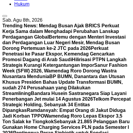
Hukum
Sab. Agu 8th, 2026
Trending News:
Mendag Busan Ajak BRICS Perkuat
Kerja Sama dalam Menghadapi Perubahan Lanskap
Perdagangan Global
Bertemu dengan Menteri Investasi
dan Perdagangan Luar Negeri Mesir, Mendag Busan
Dorong Pertemuan ke-2 JTC pada 2026
Perkuat
Penetrasi ke Pasar Ekspor, Kemendag Gencarkan
Promosi Dagang di Arab Saudi
Hilirisasi PTPN Langkah
Strategis Kurangi Ketergantungan Impor
Sanur Fashion
Week (SFW) 2026, Wamendag Roro Dorong Wastra
Nusantara Mendunia
BP BUMN, Danantara dan Utusan
Khusus Presiden Bahas Update Transformasi BUMN,
sudah 274 Perusahaan yang Dilakukan
Streamlining
Bandara Husein Sastranegara Siap Layani
Penerbangan Jet mulai 14 Agustus 2026
Telkom Percepat
Strategic Holding, Sebanyak 34 Entitas
Dipangkas
Ramdansyah: Empat Orang di Jakut Diduga
Jadi Korban TPPO
Wamendag Roro Lepas Ekspor 3,5
Ton Salak ke Tiongkok
Sebanyak 21.865 Pelanggan Baru
Gunakan Home Charging Services PLN pada Semester I
2026
Pentingnya Peran Sinbiotik untuk Fondasi