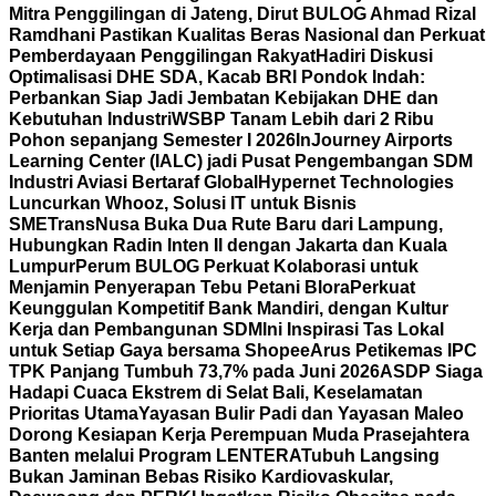
Mitra Penggilingan di Jateng, Dirut BULOG Ahmad Rizal
Ramdhani Pastikan Kualitas Beras Nasional dan Perkuat
Pemberdayaan Penggilingan Rakyat
Hadiri Diskusi
Optimalisasi DHE SDA, Kacab BRI Pondok Indah:
Perbankan Siap Jadi Jembatan Kebijakan DHE dan
Kebutuhan Industri
WSBP Tanam Lebih dari 2 Ribu
Pohon sepanjang Semester I 2026
InJourney Airports
Learning Center (IALC) jadi Pusat Pengembangan SDM
Industri Aviasi Bertaraf Global
Hypernet Technologies
Luncurkan Whooz, Solusi IT untuk Bisnis
SME
TransNusa Buka Dua Rute Baru dari Lampung,
Hubungkan Radin Inten II dengan Jakarta dan Kuala
Lumpur
Perum BULOG Perkuat Kolaborasi untuk
Menjamin Penyerapan Tebu Petani Blora
Perkuat
Keunggulan Kompetitif Bank Mandiri, dengan Kultur
Kerja dan Pembangunan SDM
Ini Inspirasi Tas Lokal
untuk Setiap Gaya bersama Shopee
Arus Petikemas IPC
TPK Panjang Tumbuh 73,7% pada Juni 2026
ASDP Siaga
Hadapi Cuaca Ekstrem di Selat Bali, Keselamatan
Prioritas Utama
Yayasan Bulir Padi dan Yayasan Maleo
Dorong Kesiapan Kerja Perempuan Muda Prasejahtera
Banten melalui Program LENTERA
Tubuh Langsing
Bukan Jaminan Bebas Risiko Kardiovaskular,