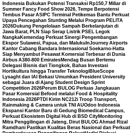
Indonesia Bukukan Potensi Transaksi Rp150,7 Miliar di
Summer Fancy Food Show 2026, Tempe Berpotensi
Tembus Pasar AS
IPC Terminal Petikemas Bantu Perkuat
Upaya Pencegahan Stunting Melalui Program PELITA
2026
Dukung Pengelolaan Sampah Berkelanjutan di
Jawa Barat, PLN Siap Serap Listrik PSEL Legok
Nangka
Kemendag Perkuat Sinergi Pengembangan
Ekspor Sulawesi, Papua, dan Maluku
InJourney Airports
Kantor Cabang Bandara Internasional Soekarno-Hatta
Siap Menyambut Pesawat Komersial Terbesar di Dunia
Airbus A380-800 Emirates
Mendag Busan Bertemu
Delegasi Bisnis dari Tiongkok, Bahas Investasi
Hortikultura hingga Transfer Teknologi
BlueScope
Lysaght dan IAI Bekasi Umumkan President University
sebagai Juara di Ajang Student Design Sprint
Competition 2026
Perum BULOG Perluas Jangkauan
Pasar Komersial Befood melalui Food & Hospitality
Indonesia 2026
PTDI Kirim NC212i Troop Transport,
Rainmaking & Camera untuk TNI AU
Odoo Indonesia
Ekspansi Kantor Baru di Gedung Biomedical Campus,
Perkuat Ekosistem Digital Hub di BSD City
Monitoring
Mitra Penggilingan di Jateng, Dirut BULOG Ahmad Rizal
Ramdhani Pastikan Kualitas Beras Nasional dan Perkuat