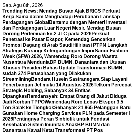
Skip
Sab. Agu 8th, 2026
to
Trending News:
Mendag Busan Ajak BRICS Perkuat
content
Kerja Sama dalam Menghadapi Perubahan Lanskap
Perdagangan Global
Bertemu dengan Menteri Investasi
dan Perdagangan Luar Negeri Mesir, Mendag Busan
Dorong Pertemuan ke-2 JTC pada 2026
Perkuat
Penetrasi ke Pasar Ekspor, Kemendag Gencarkan
Promosi Dagang di Arab Saudi
Hilirisasi PTPN Langkah
Strategis Kurangi Ketergantungan Impor
Sanur Fashion
Week (SFW) 2026, Wamendag Roro Dorong Wastra
Nusantara Mendunia
BP BUMN, Danantara dan Utusan
Khusus Presiden Bahas Update Transformasi BUMN,
sudah 274 Perusahaan yang Dilakukan
Streamlining
Bandara Husein Sastranegara Siap Layani
Penerbangan Jet mulai 14 Agustus 2026
Telkom Percepat
Strategic Holding, Sebanyak 34 Entitas
Dipangkas
Ramdansyah: Empat Orang di Jakut Diduga
Jadi Korban TPPO
Wamendag Roro Lepas Ekspor 3,5
Ton Salak ke Tiongkok
Sebanyak 21.865 Pelanggan Baru
Gunakan Home Charging Services PLN pada Semester I
2026
Pentingnya Peran Sinbiotik untuk Fondasi
Kesehatan Sistem Imunitas Anak
BP BUMN dan
Danantara Kawal Ketat Transformasi PT Pos