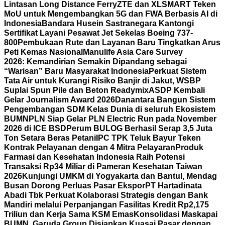
Lintasan Long Distance Ferry
ZTE dan XLSMART Teken
MoU untuk Mengembangkan 5G dan FWA Berbasis AI di
Indonesia
Bandara Husein Sastranegara Kantongi
Sertifikat Layani Pesawat Jet Sekelas Boeing 737-
800
Pembukaan Rute dan Layanan Baru Tingkatkan Arus
Peti Kemas Nasional
Manulife Asia Care Survey
2026: Kemandirian Semakin Dipandang sebagai
“Warisan” Baru Masyarakat Indonesia
Perkuat Sistem
Tata Air untuk Kurangi Risiko Banjir di Jakut, WSBP
Suplai Spun Pile dan Beton Readymix
ASDP Kembali
Gelar Journalism Award 2026
Danantara Bangun Sistem
Pengembangan SDM Kelas Dunia di seluruh Ekosistem
BUMN
PLN Siap Gelar PLN Electric Run pada November
2026 di ICE BSD
Perum BULOG Berhasil Serap 3,5 Juta
Ton Setara Beras Petani
IPC TPK Teluk Bayur Teken
Kontrak Pelayanan dengan 4 Mitra Pelayaran
Produk
Farmasi dan Kesehatan Indonesia Raih Potensi
Transaksi Rp34 Miliar di Pameran Kesehatan Taiwan
2026
Kunjungi UMKM di Yogyakarta dan Bantul, Mendag
Busan Dorong Perluas Pasar Ekspor
PT Hartadinata
Abadi Tbk Perkuat Kolaborasi Strategis dengan Bank
Mandiri melalui Perpanjangan Fasilitas Kredit Rp2,175
Triliun dan Kerja Sama KSM Emas
Konsolidasi Maskapai
BUMN, Garuda Group Disiapkan Kuasai Pasar dengan