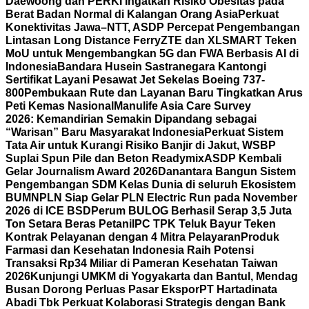
Daewoong dan PERKI Ingatkan Risiko Obesitas pada
Berat Badan Normal di Kalangan Orang Asia
Perkuat
Konektivitas Jawa–NTT, ASDP Percepat Pengembangan
Lintasan Long Distance Ferry
ZTE dan XLSMART Teken
MoU untuk Mengembangkan 5G dan FWA Berbasis AI di
Indonesia
Bandara Husein Sastranegara Kantongi
Sertifikat Layani Pesawat Jet Sekelas Boeing 737-
800
Pembukaan Rute dan Layanan Baru Tingkatkan Arus
Peti Kemas Nasional
Manulife Asia Care Survey
2026: Kemandirian Semakin Dipandang sebagai
“Warisan” Baru Masyarakat Indonesia
Perkuat Sistem
Tata Air untuk Kurangi Risiko Banjir di Jakut, WSBP
Suplai Spun Pile dan Beton Readymix
ASDP Kembali
Gelar Journalism Award 2026
Danantara Bangun Sistem
Pengembangan SDM Kelas Dunia di seluruh Ekosistem
BUMN
PLN Siap Gelar PLN Electric Run pada November
2026 di ICE BSD
Perum BULOG Berhasil Serap 3,5 Juta
Ton Setara Beras Petani
IPC TPK Teluk Bayur Teken
Kontrak Pelayanan dengan 4 Mitra Pelayaran
Produk
Farmasi dan Kesehatan Indonesia Raih Potensi
Transaksi Rp34 Miliar di Pameran Kesehatan Taiwan
2026
Kunjungi UMKM di Yogyakarta dan Bantul, Mendag
Busan Dorong Perluas Pasar Ekspor
PT Hartadinata
Abadi Tbk Perkuat Kolaborasi Strategis dengan Bank