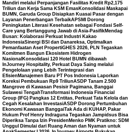
Mandiri melalui Perpanjangan Fasilitas Kredit Rp2,175
Triliun dan Kerja Sama KSM Emas
Konsolidasi Maskapai
BUMN, Garuda Group Disiapkan Kuasai Pasar dengan
Layanan Penerbangan Terbaik
APSMI Dorong
Peningkatan Literasi Kesehatan sebagai Fondasi Self-
Care yang Bertanggung Jawab di Asia-Pasifik
Mendag
Busan: Kolaborasi Perkuat Industri Kakao
Indonesia
Sinergi BSI dan Danareksa, Optimalkan
Pemanfaatan Aset Properti
GHES 2026, PLN Tegaskan
Komitmen Bangun Ekosistem Hidrogen
Nasional
Konsolidasi 120 Hotel BUMN dibawah
InJourney Hospitality, Perkuat Daya Saing melalui
Pengelolaan yang Lebih Terintegrasi dan
Efisien
Manajemen Baru PT Pos Indonesia Laporkan
Koreksi Pembukuan Rp9 Triliun
ASDP Tanam 2.500
Mangrove di Kawasan Pesisir Pagimana, Banggai
Sulawesi Tengah
Transformasi Indonesia Financial
Group (IFG) Pangkas 12 Entitas, Perkuat Tata Kelola dan
Cegah Kesalahan Investasi
ASDP Dorong Pertumbuhan
Ekonomi Kawasan Banggai
Tak Ada di KUHAP, Pakar
Hukum Prof Henry Indraguna Tegaskan Jampidsus Bisa
Diperiksa Tanpa Izin Presiden
Menko PMK Pratikno: SDM
Unggul Dimulai dari Ruang Aman dan Nyaman untuk
Anak
Semester I 2026, InJourney Airports Bukukan