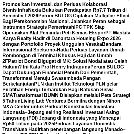
Promosikan investasi, dan Perluas Kolaborasi
Bisnis
InfraNexia Bukukan Pendapatan Rp7,7 Triliun di
Semester I 2026
Perum BULOG Ciptakan Multiplier Effect
Bagi Perekonomian Nasional, Jalankan Peran sebagai
Instrumen Strategis Pemerintah
IPC TPK Siap
Operasikan Alat Pemindai Peti Kemas Ekspor
PT Waskita
Karya Realty Hadir di Danantara Housing Expo 2026
dengan Portofolio Proyek Unggulan Vasaka
Bandara
Internasional Soekarno-Hatta Perluas Layanan Umrah
Rombongan di Terminal Khusus Haji dan Umrah
2F
Patriot Bond Digugat di MK: Solusi Modal atau Celah
Hukum? Ini Kata Prof Henry Indraguna
Perum BULOG
Dapat Dukungan Finansial Penuh Dari Pemerintah,
Transformasi Menuju Swasembada Pangan
Berkelanjutan
PLN dan Institut Teknologi PLN gelar
Pelatihan Energi Terbarukan Bagi Ratusan Siswa
SMA
Transformasi BUMN Disiapkan melalui Peta Strategi
5 Tahun
Living Lab Ventures Bermitra dengan Nihon
M&A Center untuk Perkuat Konektivitas Investasi
Indonesia–Jepang seiring Realisasi Investasi Asing
Langsung (FDI) Jepang di Indonesia yang Mencapai
Rp50 Triliun pada 2025
Perluas Layanan Domestik,
TransNusa Hadirkan penerbangan langsung Manado–