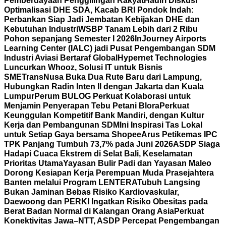
Pemberdayaan Penggilingan Rakyat
Hadiri Diskusi
Optimalisasi DHE SDA, Kacab BRI Pondok Indah:
Perbankan Siap Jadi Jembatan Kebijakan DHE dan
Kebutuhan Industri
WSBP Tanam Lebih dari 2 Ribu
Pohon sepanjang Semester I 2026
InJourney Airports
Learning Center (IALC) jadi Pusat Pengembangan SDM
Industri Aviasi Bertaraf Global
Hypernet Technologies
Luncurkan Whooz, Solusi IT untuk Bisnis
SME
TransNusa Buka Dua Rute Baru dari Lampung,
Hubungkan Radin Inten II dengan Jakarta dan Kuala
Lumpur
Perum BULOG Perkuat Kolaborasi untuk
Menjamin Penyerapan Tebu Petani Blora
Perkuat
Keunggulan Kompetitif Bank Mandiri, dengan Kultur
Kerja dan Pembangunan SDM
Ini Inspirasi Tas Lokal
untuk Setiap Gaya bersama Shopee
Arus Petikemas IPC
TPK Panjang Tumbuh 73,7% pada Juni 2026
ASDP Siaga
Hadapi Cuaca Ekstrem di Selat Bali, Keselamatan
Prioritas Utama
Yayasan Bulir Padi dan Yayasan Maleo
Dorong Kesiapan Kerja Perempuan Muda Prasejahtera
Banten melalui Program LENTERA
Tubuh Langsing
Bukan Jaminan Bebas Risiko Kardiovaskular,
Daewoong dan PERKI Ingatkan Risiko Obesitas pada
Berat Badan Normal di Kalangan Orang Asia
Perkuat
Konektivitas Jawa–NTT, ASDP Percepat Pengembangan