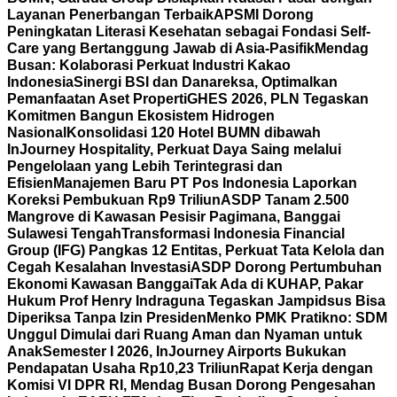
Layanan Penerbangan Terbaik
APSMI Dorong
Peningkatan Literasi Kesehatan sebagai Fondasi Self-
Care yang Bertanggung Jawab di Asia-Pasifik
Mendag
Busan: Kolaborasi Perkuat Industri Kakao
Indonesia
Sinergi BSI dan Danareksa, Optimalkan
Pemanfaatan Aset Properti
GHES 2026, PLN Tegaskan
Komitmen Bangun Ekosistem Hidrogen
Nasional
Konsolidasi 120 Hotel BUMN dibawah
InJourney Hospitality, Perkuat Daya Saing melalui
Pengelolaan yang Lebih Terintegrasi dan
Efisien
Manajemen Baru PT Pos Indonesia Laporkan
Koreksi Pembukuan Rp9 Triliun
ASDP Tanam 2.500
Mangrove di Kawasan Pesisir Pagimana, Banggai
Sulawesi Tengah
Transformasi Indonesia Financial
Group (IFG) Pangkas 12 Entitas, Perkuat Tata Kelola dan
Cegah Kesalahan Investasi
ASDP Dorong Pertumbuhan
Ekonomi Kawasan Banggai
Tak Ada di KUHAP, Pakar
Hukum Prof Henry Indraguna Tegaskan Jampidsus Bisa
Diperiksa Tanpa Izin Presiden
Menko PMK Pratikno: SDM
Unggul Dimulai dari Ruang Aman dan Nyaman untuk
Anak
Semester I 2026, InJourney Airports Bukukan
Pendapatan Usaha Rp10,23 Triliun
Rapat Kerja dengan
Komisi VI DPR RI, Mendag Busan Dorong Pengesahan