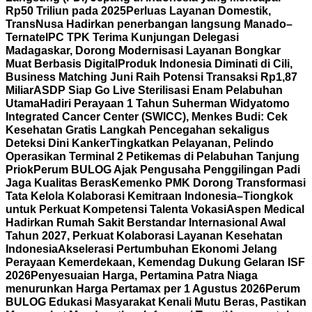
Rp50 Triliun pada 2025
Perluas Layanan Domestik,
TransNusa Hadirkan penerbangan langsung Manado–
Ternate
IPC TPK Terima Kunjungan Delegasi
Madagaskar, Dorong Modernisasi Layanan Bongkar
Muat Berbasis Digital
Produk Indonesia Diminati di Cili,
Business Matching Juni Raih Potensi Transaksi Rp1,87
Miliar
ASDP Siap Go Live Sterilisasi Enam Pelabuhan
Utama
Hadiri Perayaan 1 Tahun Suherman Widyatomo
Integrated Cancer Center (SWICC), Menkes Budi: Cek
Kesehatan Gratis Langkah Pencegahan sekaligus
Deteksi Dini Kanker
Tingkatkan Pelayanan, Pelindo
Operasikan Terminal 2 Petikemas di Pelabuhan Tanjung
Priok
Perum BULOG Ajak Pengusaha Penggilingan Padi
Jaga Kualitas Beras
Kemenko PMK Dorong Transformasi
Tata Kelola Kolaborasi Kemitraan Indonesia–Tiongkok
untuk Perkuat Kompetensi Talenta Vokasi
Aspen Medical
Hadirkan Rumah Sakit Berstandar Internasional Awal
Tahun 2027, Perkuat Kolaborasi Layanan Kesehatan
Indonesia
Akselerasi Pertumbuhan Ekonomi Jelang
Perayaan Kemerdekaan, Kemendag Dukung Gelaran ISF
2026
Penyesuaian Harga, Pertamina Patra Niaga
menurunkan Harga Pertamax per 1 Agustus 2026
Perum
BULOG Edukasi Masyarakat Kenali Mutu Beras, Pastikan