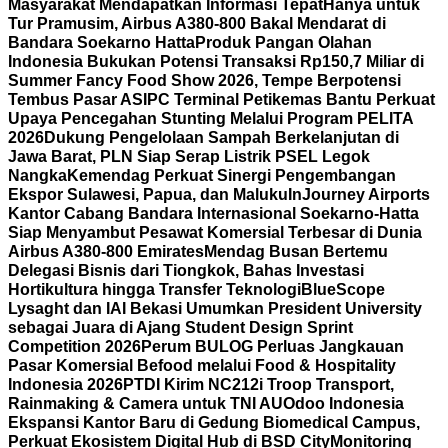
Masyarakat Mendapatkan Informasi Tepat
Hanya untuk
Tur Pramusim, Airbus A380-800 Bakal Mendarat di
Bandara Soekarno Hatta
Produk Pangan Olahan
Indonesia Bukukan Potensi Transaksi Rp150,7 Miliar di
Summer Fancy Food Show 2026, Tempe Berpotensi
Tembus Pasar AS
IPC Terminal Petikemas Bantu Perkuat
Upaya Pencegahan Stunting Melalui Program PELITA
2026
Dukung Pengelolaan Sampah Berkelanjutan di
Jawa Barat, PLN Siap Serap Listrik PSEL Legok
Nangka
Kemendag Perkuat Sinergi Pengembangan
Ekspor Sulawesi, Papua, dan Maluku
InJourney Airports
Kantor Cabang Bandara Internasional Soekarno-Hatta
Siap Menyambut Pesawat Komersial Terbesar di Dunia
Airbus A380-800 Emirates
Mendag Busan Bertemu
Delegasi Bisnis dari Tiongkok, Bahas Investasi
Hortikultura hingga Transfer Teknologi
BlueScope
Lysaght dan IAI Bekasi Umumkan President University
sebagai Juara di Ajang Student Design Sprint
Competition 2026
Perum BULOG Perluas Jangkauan
Pasar Komersial Befood melalui Food & Hospitality
Indonesia 2026
PTDI Kirim NC212i Troop Transport,
Rainmaking & Camera untuk TNI AU
Odoo Indonesia
Ekspansi Kantor Baru di Gedung Biomedical Campus,
Perkuat Ekosistem Digital Hub di BSD City
Monitoring