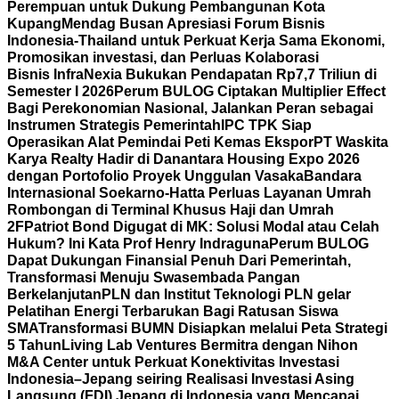
Perempuan untuk Dukung Pembangunan Kota
Kupang
Mendag Busan Apresiasi Forum Bisnis
Indonesia-Thailand untuk Perkuat Kerja Sama Ekonomi,
Promosikan investasi, dan Perluas Kolaborasi
Bisnis
InfraNexia Bukukan Pendapatan Rp7,7 Triliun di
Semester I 2026
Perum BULOG Ciptakan Multiplier Effect
Bagi Perekonomian Nasional, Jalankan Peran sebagai
Instrumen Strategis Pemerintah
IPC TPK Siap
Operasikan Alat Pemindai Peti Kemas Ekspor
PT Waskita
Karya Realty Hadir di Danantara Housing Expo 2026
dengan Portofolio Proyek Unggulan Vasaka
Bandara
Internasional Soekarno-Hatta Perluas Layanan Umrah
Rombongan di Terminal Khusus Haji dan Umrah
2F
Patriot Bond Digugat di MK: Solusi Modal atau Celah
Hukum? Ini Kata Prof Henry Indraguna
Perum BULOG
Dapat Dukungan Finansial Penuh Dari Pemerintah,
Transformasi Menuju Swasembada Pangan
Berkelanjutan
PLN dan Institut Teknologi PLN gelar
Pelatihan Energi Terbarukan Bagi Ratusan Siswa
SMA
Transformasi BUMN Disiapkan melalui Peta Strategi
5 Tahun
Living Lab Ventures Bermitra dengan Nihon
M&A Center untuk Perkuat Konektivitas Investasi
Indonesia–Jepang seiring Realisasi Investasi Asing
Langsung (FDI) Jepang di Indonesia yang Mencapai