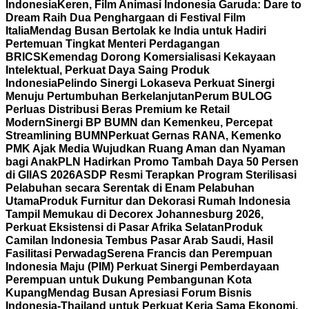
Indonesia
Keren, Film Animasi Indonesia Garuda: Dare to
Dream Raih Dua Penghargaan di Festival Film
Italia
Mendag Busan Bertolak ke India untuk Hadiri
Pertemuan Tingkat Menteri Perdagangan
BRICS
Kemendag Dorong Komersialisasi Kekayaan
Intelektual, Perkuat Daya Saing Produk
Indonesia
Pelindo Sinergi Lokaseva Perkuat Sinergi
Menuju Pertumbuhan Berkelanjutan
Perum BULOG
Perluas Distribusi Beras Premium ke Retail
Modern
Sinergi BP BUMN dan Kemenkeu, Percepat
Streamlining BUMN
Perkuat Gernas RANA, Kemenko
PMK Ajak Media Wujudkan Ruang Aman dan Nyaman
bagi Anak
PLN Hadirkan Promo Tambah Daya 50 Persen
di GIIAS 2026
ASDP Resmi Terapkan Program Sterilisasi
Pelabuhan secara Serentak di Enam Pelabuhan
Utama
Produk Furnitur dan Dekorasi Rumah Indonesia
Tampil Memukau di Decorex Johannesburg 2026,
Perkuat Eksistensi di Pasar Afrika Selatan
Produk
Camilan Indonesia Tembus Pasar Arab Saudi, Hasil
Fasilitasi Perwadag
Serena Francis dan Perempuan
Indonesia Maju (PIM) Perkuat Sinergi Pemberdayaan
Perempuan untuk Dukung Pembangunan Kota
Kupang
Mendag Busan Apresiasi Forum Bisnis
Indonesia-Thailand untuk Perkuat Kerja Sama Ekonomi,