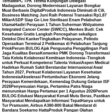
Ternate
IPC TPK Terima Kunjungan Delegasi
Madagaskar, Dorong Modernisasi Layanan Bongkar
Muat Berbasis Digital
Produk Indonesia Diminati di Cili,
Business Matching Juni Raih Potensi Transaksi Rp1,87
Miliar
ASDP Siap Go Live Sterilisasi Enam Pelabuhan
Utama
Hadiri Perayaan 1 Tahun Suherman Widyatomo
Integrated Cancer Center (SWICC), Menkes Budi: Cek
Kesehatan Gratis Langkah Pencegahan sekaligus
Deteksi Dini Kanker
Tingkatkan Pelayanan, Pelindo
Operasikan Terminal 2 Petikemas di Pelabuhan Tanjung
Priok
Perum BULOG Ajak Pengusaha Penggilingan Padi
Jaga Kualitas Beras
Kemenko PMK Dorong Transformasi
Tata Kelola Kolaborasi Kemitraan Indonesia–Tiongkok
untuk Perkuat Kompetensi Talenta Vokasi
Aspen Medical
Hadirkan Rumah Sakit Berstandar Internasional Awal
Tahun 2027, Perkuat Kolaborasi Layanan Kesehatan
Indonesia
Akselerasi Pertumbuhan Ekonomi Jelang
Perayaan Kemerdekaan, Kemendag Dukung Gelaran ISF
2026
Penyesuaian Harga, Pertamina Patra Niaga
menurunkan Harga Pertamax per 1 Agustus 2026
Perum
BULOG Edukasi Masyarakat Kenali Mutu Beras, Pastikan
Masyarakat Mendapatkan Informasi Tepat
Hanya untuk
Tur Pramusim, Airbus A380-800 Bakal Mendarat di
Bandara Soekarno Hatta
Produk Pangan Olahan