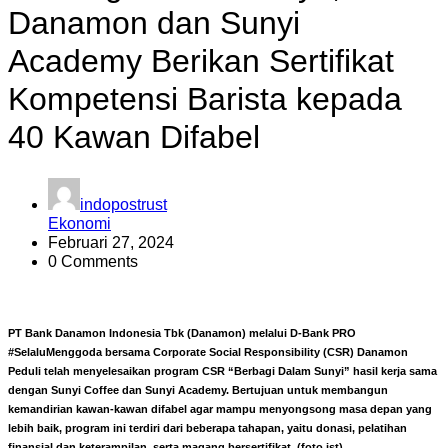
Danamon dan Sunyi
Academy Berikan Sertifikat
Kompetensi Barista kepada
40 Kawan Difabel
indopostrust
Ekonomi
Februari 27, 2024
0 Comments
PT Bank Danamon Indonesia Tbk (Danamon) melalui D-Bank PRO
#SelaluMenggoda bersama Corporate Social Responsibility (CSR) Danamon
Peduli telah menyelesaikan program CSR “Berbagi Dalam Sunyi” hasil kerja sama
dengan Sunyi Coffee dan Sunyi Academy. Bertujuan untuk membangun
kemandirian kawan-kawan difabel agar mampu menyongsong masa depan yang
lebih baik, program ini terdiri dari beberapa tahapan, yaitu donasi, pelatihan
finansial dan keterampilan, serta magang bersertifikat. (foto ist)