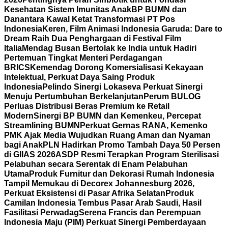
Kesehatan Sistem Imunitas Anak
BP BUMN dan
Danantara Kawal Ketat Transformasi PT Pos
Indonesia
Keren, Film Animasi Indonesia Garuda: Dare to
Dream Raih Dua Penghargaan di Festival Film
Italia
Mendag Busan Bertolak ke India untuk Hadiri
Pertemuan Tingkat Menteri Perdagangan
BRICS
Kemendag Dorong Komersialisasi Kekayaan
Intelektual, Perkuat Daya Saing Produk
Indonesia
Pelindo Sinergi Lokaseva Perkuat Sinergi
Menuju Pertumbuhan Berkelanjutan
Perum BULOG
Perluas Distribusi Beras Premium ke Retail
Modern
Sinergi BP BUMN dan Kemenkeu, Percepat
Streamlining BUMN
Perkuat Gernas RANA, Kemenko
PMK Ajak Media Wujudkan Ruang Aman dan Nyaman
bagi Anak
PLN Hadirkan Promo Tambah Daya 50 Persen
di GIIAS 2026
ASDP Resmi Terapkan Program Sterilisasi
Pelabuhan secara Serentak di Enam Pelabuhan
Utama
Produk Furnitur dan Dekorasi Rumah Indonesia
Tampil Memukau di Decorex Johannesburg 2026,
Perkuat Eksistensi di Pasar Afrika Selatan
Produk
Camilan Indonesia Tembus Pasar Arab Saudi, Hasil
Fasilitasi Perwadag
Serena Francis dan Perempuan
Indonesia Maju (PIM) Perkuat Sinergi Pemberdayaan