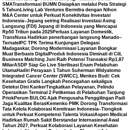
SMA
Transformasi BUMN Disiapkan melalui Peta Strategi
5 Tahun
Living Lab Ventures Bermitra dengan Nihon
M&A Center untuk Perkuat Konektivitas Investasi
Indonesia–Jepang seiring Realisasi Investasi Asing
Langsung (FDI) Jepang di Indonesia yang Mencapai
Rp50 Triliun pada 2025
Perluas Layanan Domestik,
TransNusa Hadirkan penerbangan langsung Manado–
Ternate
IPC TPK Terima Kunjungan Delegasi
Madagaskar, Dorong Modernisasi Layanan Bongkar
Muat Berbasis Digital
Produk Indonesia Diminati di Cili,
Business Matching Juni Raih Potensi Transaksi Rp1,87
Miliar
ASDP Siap Go Live Sterilisasi Enam Pelabuhan
Utama
Hadiri Perayaan 1 Tahun Suherman Widyatomo
Integrated Cancer Center (SWICC), Menkes Budi: Cek
Kesehatan Gratis Langkah Pencegahan sekaligus
Deteksi Dini Kanker
Tingkatkan Pelayanan, Pelindo
Operasikan Terminal 2 Petikemas di Pelabuhan Tanjung
Priok
Perum BULOG Ajak Pengusaha Penggilingan Padi
Jaga Kualitas Beras
Kemenko PMK Dorong Transformasi
Tata Kelola Kolaborasi Kemitraan Indonesia–Tiongkok
untuk Perkuat Kompetensi Talenta Vokasi
Aspen Medical
Hadirkan Rumah Sakit Berstandar Internasional Awal
Tahun 2027, Perkuat Kolaborasi Layanan Kesehatan