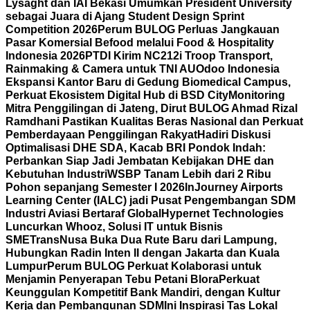
Lysaght dan IAI Bekasi Umumkan President University
sebagai Juara di Ajang Student Design Sprint
Competition 2026
Perum BULOG Perluas Jangkauan
Pasar Komersial Befood melalui Food & Hospitality
Indonesia 2026
PTDI Kirim NC212i Troop Transport,
Rainmaking & Camera untuk TNI AU
Odoo Indonesia
Ekspansi Kantor Baru di Gedung Biomedical Campus,
Perkuat Ekosistem Digital Hub di BSD City
Monitoring
Mitra Penggilingan di Jateng, Dirut BULOG Ahmad Rizal
Ramdhani Pastikan Kualitas Beras Nasional dan Perkuat
Pemberdayaan Penggilingan Rakyat
Hadiri Diskusi
Optimalisasi DHE SDA, Kacab BRI Pondok Indah:
Perbankan Siap Jadi Jembatan Kebijakan DHE dan
Kebutuhan Industri
WSBP Tanam Lebih dari 2 Ribu
Pohon sepanjang Semester I 2026
InJourney Airports
Learning Center (IALC) jadi Pusat Pengembangan SDM
Industri Aviasi Bertaraf Global
Hypernet Technologies
Luncurkan Whooz, Solusi IT untuk Bisnis
SME
TransNusa Buka Dua Rute Baru dari Lampung,
Hubungkan Radin Inten II dengan Jakarta dan Kuala
Lumpur
Perum BULOG Perkuat Kolaborasi untuk
Menjamin Penyerapan Tebu Petani Blora
Perkuat
Keunggulan Kompetitif Bank Mandiri, dengan Kultur
Kerja dan Pembangunan SDM
Ini Inspirasi Tas Lokal