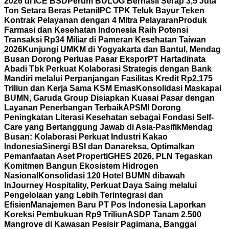
2026 di ICE BSD
Perum BULOG Berhasil Serap 3,5 Juta
Ton Setara Beras Petani
IPC TPK Teluk Bayur Teken
Kontrak Pelayanan dengan 4 Mitra Pelayaran
Produk
Farmasi dan Kesehatan Indonesia Raih Potensi
Transaksi Rp34 Miliar di Pameran Kesehatan Taiwan
2026
Kunjungi UMKM di Yogyakarta dan Bantul, Mendag
Busan Dorong Perluas Pasar Ekspor
PT Hartadinata
Abadi Tbk Perkuat Kolaborasi Strategis dengan Bank
Mandiri melalui Perpanjangan Fasilitas Kredit Rp2,175
Triliun dan Kerja Sama KSM Emas
Konsolidasi Maskapai
BUMN, Garuda Group Disiapkan Kuasai Pasar dengan
Layanan Penerbangan Terbaik
APSMI Dorong
Peningkatan Literasi Kesehatan sebagai Fondasi Self-
Care yang Bertanggung Jawab di Asia-Pasifik
Mendag
Busan: Kolaborasi Perkuat Industri Kakao
Indonesia
Sinergi BSI dan Danareksa, Optimalkan
Pemanfaatan Aset Properti
GHES 2026, PLN Tegaskan
Komitmen Bangun Ekosistem Hidrogen
Nasional
Konsolidasi 120 Hotel BUMN dibawah
InJourney Hospitality, Perkuat Daya Saing melalui
Pengelolaan yang Lebih Terintegrasi dan
Efisien
Manajemen Baru PT Pos Indonesia Laporkan
Koreksi Pembukuan Rp9 Triliun
ASDP Tanam 2.500
Mangrove di Kawasan Pesisir Pagimana, Banggai