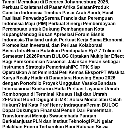
Tampil Memukau di Decorex Johannesburg 2026,
Perkuat Eksistensi di Pasar Afrika Selatan
Produk
Camilan Indonesia Tembus Pasar Arab Saudi, Hasil
Fasilitasi Perwadag
Serena Francis dan Perempuan
Indonesia Maju (PIM) Perkuat Sinergi Pemberdayaan
Perempuan untuk Dukung Pembangunan Kota
Kupang
Mendag Busan Apresiasi Forum Bisnis
Indonesia-Thailand untuk Perkuat Kerja Sama Ekonomi,
Promosikan investasi, dan Perluas Kolaborasi
Bisnis
InfraNexia Bukukan Pendapatan Rp7,7 Triliun di
Semester I 2026
Perum BULOG Ciptakan Multiplier Effect
Bagi Perekonomian Nasional, Jalankan Peran sebagai
Instrumen Strategis Pemerintah
IPC TPK Siap
Operasikan Alat Pemindai Peti Kemas Ekspor
PT Waskita
Karya Realty Hadir di Danantara Housing Expo 2026
dengan Portofolio Proyek Unggulan Vasaka
Bandara
Internasional Soekarno-Hatta Perluas Layanan Umrah
Rombongan di Terminal Khusus Haji dan Umrah
2F
Patriot Bond Digugat di MK: Solusi Modal atau Celah
Hukum? Ini Kata Prof Henry Indraguna
Perum BULOG
Dapat Dukungan Finansial Penuh Dari Pemerintah,
Transformasi Menuju Swasembada Pangan
Berkelanjutan
PLN dan Institut Teknologi PLN gelar
Pelatihan Energi Terbarukan Bagi Ratusan Siswa