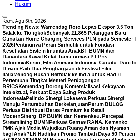
Hukum
Kam. Agu 6th, 2026
Trending News:
Wamendag Roro Lepas Ekspor 3,5 Ton
Salak ke Tiongkok
Sebanyak 21.865 Pelanggan Baru
Gunakan Home Charging Services PLN pada Semester I
2026
Pentingnya Peran Sinbiotik untuk Fondasi
Kesehatan Sistem Imunitas Anak
BP BUMN dan
Danantara Kawal Ketat Transformasi PT Pos
Indonesia
Keren, Film Animasi Indonesia Garuda: Dare to
Dream Raih Dua Penghargaan di Festival Film
Italia
Mendag Busan Bertolak ke India untuk Hadiri
Pertemuan Tingkat Menteri Perdagangan
BRICS
Kemendag Dorong Komersialisasi Kekayaan
Intelektual, Perkuat Daya Saing Produk
Indonesia
Pelindo Sinergi Lokaseva Perkuat Sinergi
Menuju Pertumbuhan Berkelanjutan
Perum BULOG
Perluas Distribusi Beras Premium ke Retail
Modern
Sinergi BP BUMN dan Kemenkeu, Percepat
Streamlining BUMN
Perkuat Gernas RANA, Kemenko
PMK Ajak Media Wujudkan Ruang Aman dan Nyaman
bagi Anak
PLN Hadirkan Promo Tambah Daya 50 Persen
di GIIAS 2026
ASDP Resmi Terapkan Program Sterilisasi