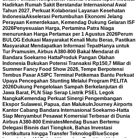
Hadirkan Rumah Sakit Berstandar Internasional Awal
Tahun 2027, Perkuat Kolaborasi Layanan Kesehatan
Indonesia
Akselerasi Pertumbuhan Ekonomi Jelang
Perayaan Kemerdekaan, Kemendag Dukung Gelaran ISF
2026
Penyesuaian Harga, Pertamina Patra Niaga
menurunkan Harga Pertamax per 1 Agustus 2026
Perum
BULOG Edukasi Masyarakat Kenali Mutu Beras, Pastikan
Masyarakat Mendapatkan Informasi Tepat
Hanya untuk
Tur Pramusim, Airbus A380-800 Bakal Mendarat di
Bandara Soekarno Hatta
Produk Pangan Olahan
Indonesia Bukukan Potensi Transaksi Rp150,7 Miliar di
Summer Fancy Food Show 2026, Tempe Berpotensi
Tembus Pasar AS
IPC Terminal Petikemas Bantu Perkuat
Upaya Pencegahan Stunting Melalui Program PELITA
2026
Dukung Pengelolaan Sampah Berkelanjutan di
Jawa Barat, PLN Siap Serap Listrik PSEL Legok
Nangka
Kemendag Perkuat Sinergi Pengembangan
Ekspor Sulawesi, Papua, dan Maluku
InJourney Airports
Kantor Cabang Bandara Internasional Soekarno-Hatta
Siap Menyambut Pesawat Komersial Terbesar di Dunia
Airbus A380-800 Emirates
Mendag Busan Bertemu
Delegasi Bisnis dari Tiongkok, Bahas Investasi
Hortikultura hingga Transfer Teknologi
BlueScope