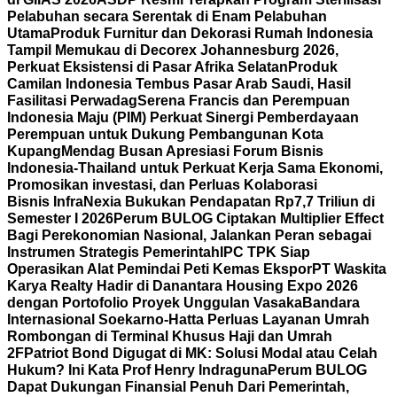
Pelabuhan secara Serentak di Enam Pelabuhan
Utama
Produk Furnitur dan Dekorasi Rumah Indonesia
Tampil Memukau di Decorex Johannesburg 2026,
Perkuat Eksistensi di Pasar Afrika Selatan
Produk
Camilan Indonesia Tembus Pasar Arab Saudi, Hasil
Fasilitasi Perwadag
Serena Francis dan Perempuan
Indonesia Maju (PIM) Perkuat Sinergi Pemberdayaan
Perempuan untuk Dukung Pembangunan Kota
Kupang
Mendag Busan Apresiasi Forum Bisnis
Indonesia-Thailand untuk Perkuat Kerja Sama Ekonomi,
Promosikan investasi, dan Perluas Kolaborasi
Bisnis
InfraNexia Bukukan Pendapatan Rp7,7 Triliun di
Semester I 2026
Perum BULOG Ciptakan Multiplier Effect
Bagi Perekonomian Nasional, Jalankan Peran sebagai
Instrumen Strategis Pemerintah
IPC TPK Siap
Operasikan Alat Pemindai Peti Kemas Ekspor
PT Waskita
Karya Realty Hadir di Danantara Housing Expo 2026
dengan Portofolio Proyek Unggulan Vasaka
Bandara
Internasional Soekarno-Hatta Perluas Layanan Umrah
Rombongan di Terminal Khusus Haji dan Umrah
2F
Patriot Bond Digugat di MK: Solusi Modal atau Celah
Hukum? Ini Kata Prof Henry Indraguna
Perum BULOG
Dapat Dukungan Finansial Penuh Dari Pemerintah,