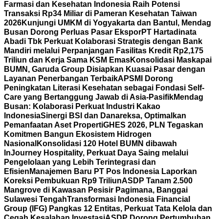
Farmasi dan Kesehatan Indonesia Raih Potensi
Transaksi Rp34 Miliar di Pameran Kesehatan Taiwan
2026
Kunjungi UMKM di Yogyakarta dan Bantul, Mendag
Busan Dorong Perluas Pasar Ekspor
PT Hartadinata
Abadi Tbk Perkuat Kolaborasi Strategis dengan Bank
Mandiri melalui Perpanjangan Fasilitas Kredit Rp2,175
Triliun dan Kerja Sama KSM Emas
Konsolidasi Maskapai
BUMN, Garuda Group Disiapkan Kuasai Pasar dengan
Layanan Penerbangan Terbaik
APSMI Dorong
Peningkatan Literasi Kesehatan sebagai Fondasi Self-
Care yang Bertanggung Jawab di Asia-Pasifik
Mendag
Busan: Kolaborasi Perkuat Industri Kakao
Indonesia
Sinergi BSI dan Danareksa, Optimalkan
Pemanfaatan Aset Properti
GHES 2026, PLN Tegaskan
Komitmen Bangun Ekosistem Hidrogen
Nasional
Konsolidasi 120 Hotel BUMN dibawah
InJourney Hospitality, Perkuat Daya Saing melalui
Pengelolaan yang Lebih Terintegrasi dan
Efisien
Manajemen Baru PT Pos Indonesia Laporkan
Koreksi Pembukuan Rp9 Triliun
ASDP Tanam 2.500
Mangrove di Kawasan Pesisir Pagimana, Banggai
Sulawesi Tengah
Transformasi Indonesia Financial
Group (IFG) Pangkas 12 Entitas, Perkuat Tata Kelola dan
Cegah Kesalahan Investasi
ASDP Dorong Pertumbuhan