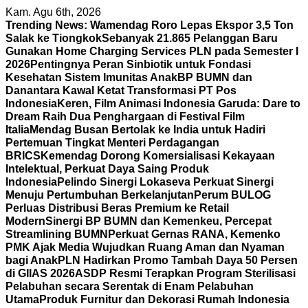
Skip
Kam. Agu 6th, 2026
to
Trending News:
Wamendag Roro Lepas Ekspor 3,5 Ton
content
Salak ke Tiongkok
Sebanyak 21.865 Pelanggan Baru
Gunakan Home Charging Services PLN pada Semester I
2026
Pentingnya Peran Sinbiotik untuk Fondasi
Kesehatan Sistem Imunitas Anak
BP BUMN dan
Danantara Kawal Ketat Transformasi PT Pos
Indonesia
Keren, Film Animasi Indonesia Garuda: Dare to
Dream Raih Dua Penghargaan di Festival Film
Italia
Mendag Busan Bertolak ke India untuk Hadiri
Pertemuan Tingkat Menteri Perdagangan
BRICS
Kemendag Dorong Komersialisasi Kekayaan
Intelektual, Perkuat Daya Saing Produk
Indonesia
Pelindo Sinergi Lokaseva Perkuat Sinergi
Menuju Pertumbuhan Berkelanjutan
Perum BULOG
Perluas Distribusi Beras Premium ke Retail
Modern
Sinergi BP BUMN dan Kemenkeu, Percepat
Streamlining BUMN
Perkuat Gernas RANA, Kemenko
PMK Ajak Media Wujudkan Ruang Aman dan Nyaman
bagi Anak
PLN Hadirkan Promo Tambah Daya 50 Persen
di GIIAS 2026
ASDP Resmi Terapkan Program Sterilisasi
Pelabuhan secara Serentak di Enam Pelabuhan
Utama
Produk Furnitur dan Dekorasi Rumah Indonesia