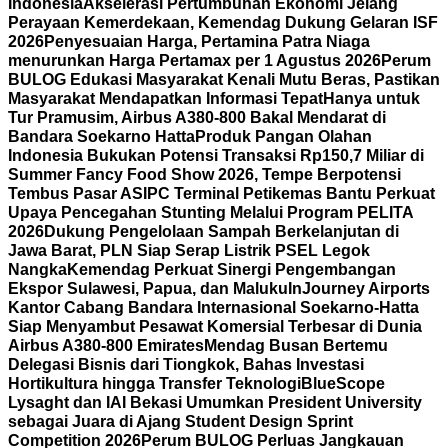
Indonesia
Akselerasi Pertumbuhan Ekonomi Jelang
Perayaan Kemerdekaan, Kemendag Dukung Gelaran ISF
2026
Penyesuaian Harga, Pertamina Patra Niaga
menurunkan Harga Pertamax per 1 Agustus 2026
Perum
BULOG Edukasi Masyarakat Kenali Mutu Beras, Pastikan
Masyarakat Mendapatkan Informasi Tepat
Hanya untuk
Tur Pramusim, Airbus A380-800 Bakal Mendarat di
Bandara Soekarno Hatta
Produk Pangan Olahan
Indonesia Bukukan Potensi Transaksi Rp150,7 Miliar di
Summer Fancy Food Show 2026, Tempe Berpotensi
Tembus Pasar AS
IPC Terminal Petikemas Bantu Perkuat
Upaya Pencegahan Stunting Melalui Program PELITA
2026
Dukung Pengelolaan Sampah Berkelanjutan di
Jawa Barat, PLN Siap Serap Listrik PSEL Legok
Nangka
Kemendag Perkuat Sinergi Pengembangan
Ekspor Sulawesi, Papua, dan Maluku
InJourney Airports
Kantor Cabang Bandara Internasional Soekarno-Hatta
Siap Menyambut Pesawat Komersial Terbesar di Dunia
Airbus A380-800 Emirates
Mendag Busan Bertemu
Delegasi Bisnis dari Tiongkok, Bahas Investasi
Hortikultura hingga Transfer Teknologi
BlueScope
Lysaght dan IAI Bekasi Umumkan President University
sebagai Juara di Ajang Student Design Sprint
Competition 2026
Perum BULOG Perluas Jangkauan