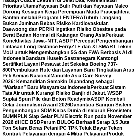
Hadapi Cuaca Ekstrem di Selat Bali, Keselamatan
Prioritas Utama
Yayasan Bulir Padi dan Yayasan Maleo
Dorong Kesiapan Kerja Perempuan Muda Prasejahtera
Banten melalui Program LENTERA
Tubuh Langsing
Bukan Jaminan Bebas Risiko Kardiovaskular,
Daewoong dan PERKI Ingatkan Risiko Obesitas pada
Berat Badan Normal di Kalangan Orang Asia
Perkuat
Konektivitas Jawa–NTT, ASDP Percepat Pengembangan
Lintasan Long Distance Ferry
ZTE dan XLSMART Teken
MoU untuk Mengembangkan 5G dan FWA Berbasis AI di
Indonesia
Bandara Husein Sastranegara Kantongi
Sertifikat Layani Pesawat Jet Sekelas Boeing 737-
800
Pembukaan Rute dan Layanan Baru Tingkatkan Arus
Peti Kemas Nasional
Manulife Asia Care Survey
2026: Kemandirian Semakin Dipandang sebagai
“Warisan” Baru Masyarakat Indonesia
Perkuat Sistem
Tata Air untuk Kurangi Risiko Banjir di Jakut, WSBP
Suplai Spun Pile dan Beton Readymix
ASDP Kembali
Gelar Journalism Award 2026
Danantara Bangun Sistem
Pengembangan SDM Kelas Dunia di seluruh Ekosistem
BUMN
PLN Siap Gelar PLN Electric Run pada November
2026 di ICE BSD
Perum BULOG Berhasil Serap 3,5 Juta
Ton Setara Beras Petani
IPC TPK Teluk Bayur Teken
Kontrak Pelayanan dengan 4 Mitra Pelayaran
Produk