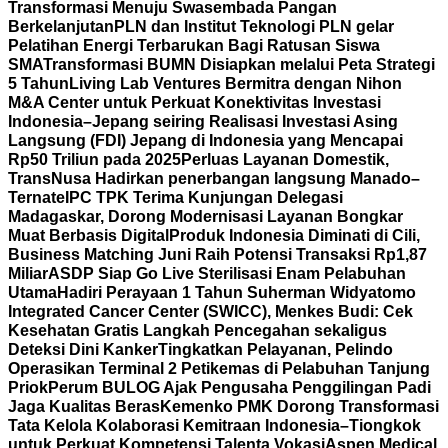
Transformasi Menuju Swasembada Pangan
Berkelanjutan
PLN dan Institut Teknologi PLN gelar
Pelatihan Energi Terbarukan Bagi Ratusan Siswa
SMA
Transformasi BUMN Disiapkan melalui Peta Strategi
5 Tahun
Living Lab Ventures Bermitra dengan Nihon
M&A Center untuk Perkuat Konektivitas Investasi
Indonesia–Jepang seiring Realisasi Investasi Asing
Langsung (FDI) Jepang di Indonesia yang Mencapai
Rp50 Triliun pada 2025
Perluas Layanan Domestik,
TransNusa Hadirkan penerbangan langsung Manado–
Ternate
IPC TPK Terima Kunjungan Delegasi
Madagaskar, Dorong Modernisasi Layanan Bongkar
Muat Berbasis Digital
Produk Indonesia Diminati di Cili,
Business Matching Juni Raih Potensi Transaksi Rp1,87
Miliar
ASDP Siap Go Live Sterilisasi Enam Pelabuhan
Utama
Hadiri Perayaan 1 Tahun Suherman Widyatomo
Integrated Cancer Center (SWICC), Menkes Budi: Cek
Kesehatan Gratis Langkah Pencegahan sekaligus
Deteksi Dini Kanker
Tingkatkan Pelayanan, Pelindo
Operasikan Terminal 2 Petikemas di Pelabuhan Tanjung
Priok
Perum BULOG Ajak Pengusaha Penggilingan Padi
Jaga Kualitas Beras
Kemenko PMK Dorong Transformasi
Tata Kelola Kolaborasi Kemitraan Indonesia–Tiongkok
untuk Perkuat Kompetensi Talenta Vokasi
Aspen Medical