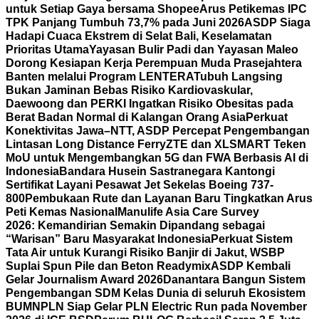
untuk Setiap Gaya bersama Shopee
Arus Petikemas IPC
TPK Panjang Tumbuh 73,7% pada Juni 2026
ASDP Siaga
Hadapi Cuaca Ekstrem di Selat Bali, Keselamatan
Prioritas Utama
Yayasan Bulir Padi dan Yayasan Maleo
Dorong Kesiapan Kerja Perempuan Muda Prasejahtera
Banten melalui Program LENTERA
Tubuh Langsing
Bukan Jaminan Bebas Risiko Kardiovaskular,
Daewoong dan PERKI Ingatkan Risiko Obesitas pada
Berat Badan Normal di Kalangan Orang Asia
Perkuat
Konektivitas Jawa–NTT, ASDP Percepat Pengembangan
Lintasan Long Distance Ferry
ZTE dan XLSMART Teken
MoU untuk Mengembangkan 5G dan FWA Berbasis AI di
Indonesia
Bandara Husein Sastranegara Kantongi
Sertifikat Layani Pesawat Jet Sekelas Boeing 737-
800
Pembukaan Rute dan Layanan Baru Tingkatkan Arus
Peti Kemas Nasional
Manulife Asia Care Survey
2026: Kemandirian Semakin Dipandang sebagai
“Warisan” Baru Masyarakat Indonesia
Perkuat Sistem
Tata Air untuk Kurangi Risiko Banjir di Jakut, WSBP
Suplai Spun Pile dan Beton Readymix
ASDP Kembali
Gelar Journalism Award 2026
Danantara Bangun Sistem
Pengembangan SDM Kelas Dunia di seluruh Ekosistem
BUMN
PLN Siap Gelar PLN Electric Run pada November