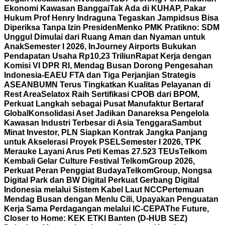
Ekonomi Kawasan Banggai
Tak Ada di KUHAP, Pakar
Hukum Prof Henry Indraguna Tegaskan Jampidsus Bisa
Diperiksa Tanpa Izin Presiden
Menko PMK Pratikno: SDM
Unggul Dimulai dari Ruang Aman dan Nyaman untuk
Anak
Semester I 2026, InJourney Airports Bukukan
Pendapatan Usaha Rp10,23 Triliun
Rapat Kerja dengan
Komisi VI DPR RI, Mendag Busan Dorong Pengesahan
Indonesia-EAEU FTA dan Tiga Perjanjian Strategis
ASEAN
BUMN Terus Tingkatkan Kualitas Pelayanan di
Rest Area
Selatox Raih Sertifikasi CPOB dari BPOM,
Perkuat Langkah sebagai Pusat Manufaktur Bertaraf
Global
Konsolidasi Aset Jadikan Danareksa Pengelola
Kawasan Industri Terbesar di Asia Tenggara
Sambut
Minat Investor, PLN Siapkan Kontrak Jangka Panjang
untuk Akselerasi Proyek PSEL
Semester I 2026, TPK
Merauke Layani Arus Peti Kemas 27.523 TEUs
Telkom
Kembali Gelar Culture Festival TelkomGroup 2026,
Perkuat Peran Penggiat Budaya
TelkomGroup, Nongsa
Digital Park dan BW Digital Perkuat Gerbang Digital
Indonesia melalui Sistem Kabel Laut NCC
Pertemuan
Mendag Busan dengan Menlu Cili, Upayakan Penguatan
Kerja Sama Perdagangan melalui IC-CEPA
The Future,
Closer to Home: KEK ETKI Banten (D-HUB SEZ)