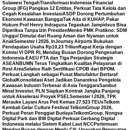
Sulawesi Tengah
Transformasi Indonesia Financial
Group (IFG) Pangkas 12 Entitas, Perkuat Tata Kelola dan
Cegah Kesalahan Investasi
ASDP Dorong Pertumbuhan
Ekonomi Kawasan Banggai
Tak Ada di KUHAP, Pakar
Hukum Prof Henry Indraguna Tegaskan Jampidsus Bisa
Diperiksa Tanpa Izin Presiden
Menko PMK Pratikno: SDM
Unggul Dimulai dari Ruang Aman dan Nyaman untuk
Anak
Semester I 2026, InJourney Airports Bukukan
Pendapatan Usaha Rp10,23 Triliun
Rapat Kerja dengan
Komisi VI DPR RI, Mendag Busan Dorong Pengesahan
Indonesia-EAEU FTA dan Tiga Perjanjian Strategis
ASEAN
BUMN Terus Tingkatkan Kualitas Pelayanan di
Rest Area
Selatox Raih Sertifikasi CPOB dari BPOM,
Perkuat Langkah sebagai Pusat Manufaktur Bertaraf
Global
Konsolidasi Aset Jadikan Danareksa Pengelola
Kawasan Industri Terbesar di Asia Tenggara
Sambut
Minat Investor, PLN Siapkan Kontrak Jangka Panjang
untuk Akselerasi Proyek PSEL
Semester I 2026, TPK
Merauke Layani Arus Peti Kemas 27.523 TEUs
Telkom
Kembali Gelar Culture Festival TelkomGroup 2026,
Perkuat Peran Penggiat Budaya
TelkomGroup, Nongsa
Digital Park dan BW Digital Perkuat Gerbang Digital
Indonesia melalui Sistem Kabel Laut NCC
Pertemuan
Mendag Busan dengan Menlu Cili, Upayakan Penguatan