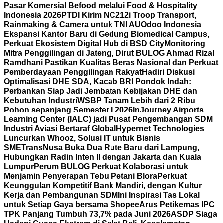
Pasar Komersial Befood melalui Food & Hospitality
Indonesia 2026
PTDI Kirim NC212i Troop Transport,
Rainmaking & Camera untuk TNI AU
Odoo Indonesia
Ekspansi Kantor Baru di Gedung Biomedical Campus,
Perkuat Ekosistem Digital Hub di BSD City
Monitoring
Mitra Penggilingan di Jateng, Dirut BULOG Ahmad Rizal
Ramdhani Pastikan Kualitas Beras Nasional dan Perkuat
Pemberdayaan Penggilingan Rakyat
Hadiri Diskusi
Optimalisasi DHE SDA, Kacab BRI Pondok Indah:
Perbankan Siap Jadi Jembatan Kebijakan DHE dan
Kebutuhan Industri
WSBP Tanam Lebih dari 2 Ribu
Pohon sepanjang Semester I 2026
InJourney Airports
Learning Center (IALC) jadi Pusat Pengembangan SDM
Industri Aviasi Bertaraf Global
Hypernet Technologies
Luncurkan Whooz, Solusi IT untuk Bisnis
SME
TransNusa Buka Dua Rute Baru dari Lampung,
Hubungkan Radin Inten II dengan Jakarta dan Kuala
Lumpur
Perum BULOG Perkuat Kolaborasi untuk
Menjamin Penyerapan Tebu Petani Blora
Perkuat
Keunggulan Kompetitif Bank Mandiri, dengan Kultur
Kerja dan Pembangunan SDM
Ini Inspirasi Tas Lokal
untuk Setiap Gaya bersama Shopee
Arus Petikemas IPC
TPK Panjang Tumbuh 73,7% pada Juni 2026
ASDP Siaga