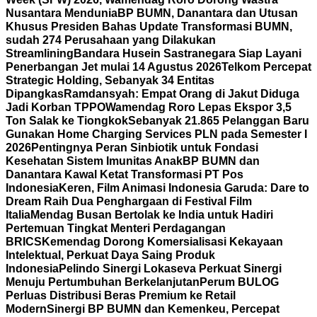
Nusantara Mendunia
BP BUMN, Danantara dan Utusan
Khusus Presiden Bahas Update Transformasi BUMN,
sudah 274 Perusahaan yang Dilakukan
Streamlining
Bandara Husein Sastranegara Siap Layani
Penerbangan Jet mulai 14 Agustus 2026
Telkom Percepat
Strategic Holding, Sebanyak 34 Entitas
Dipangkas
Ramdansyah: Empat Orang di Jakut Diduga
Jadi Korban TPPO
Wamendag Roro Lepas Ekspor 3,5
Ton Salak ke Tiongkok
Sebanyak 21.865 Pelanggan Baru
Gunakan Home Charging Services PLN pada Semester I
2026
Pentingnya Peran Sinbiotik untuk Fondasi
Kesehatan Sistem Imunitas Anak
BP BUMN dan
Danantara Kawal Ketat Transformasi PT Pos
Indonesia
Keren, Film Animasi Indonesia Garuda: Dare to
Dream Raih Dua Penghargaan di Festival Film
Italia
Mendag Busan Bertolak ke India untuk Hadiri
Pertemuan Tingkat Menteri Perdagangan
BRICS
Kemendag Dorong Komersialisasi Kekayaan
Intelektual, Perkuat Daya Saing Produk
Indonesia
Pelindo Sinergi Lokaseva Perkuat Sinergi
Menuju Pertumbuhan Berkelanjutan
Perum BULOG
Perluas Distribusi Beras Premium ke Retail
Modern
Sinergi BP BUMN dan Kemenkeu, Percepat