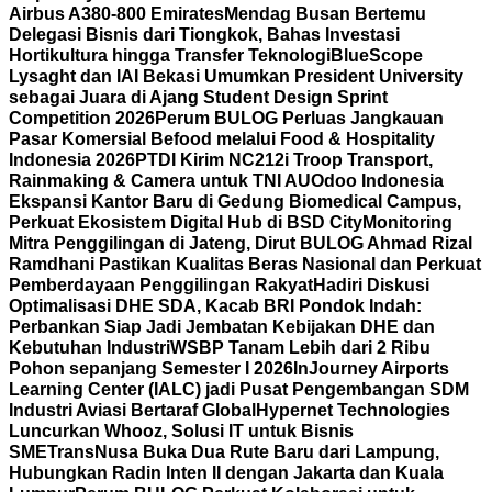
Airbus A380-800 Emirates
Mendag Busan Bertemu
Delegasi Bisnis dari Tiongkok, Bahas Investasi
Hortikultura hingga Transfer Teknologi
BlueScope
Lysaght dan IAI Bekasi Umumkan President University
sebagai Juara di Ajang Student Design Sprint
Competition 2026
Perum BULOG Perluas Jangkauan
Pasar Komersial Befood melalui Food & Hospitality
Indonesia 2026
PTDI Kirim NC212i Troop Transport,
Rainmaking & Camera untuk TNI AU
Odoo Indonesia
Ekspansi Kantor Baru di Gedung Biomedical Campus,
Perkuat Ekosistem Digital Hub di BSD City
Monitoring
Mitra Penggilingan di Jateng, Dirut BULOG Ahmad Rizal
Ramdhani Pastikan Kualitas Beras Nasional dan Perkuat
Pemberdayaan Penggilingan Rakyat
Hadiri Diskusi
Optimalisasi DHE SDA, Kacab BRI Pondok Indah:
Perbankan Siap Jadi Jembatan Kebijakan DHE dan
Kebutuhan Industri
WSBP Tanam Lebih dari 2 Ribu
Pohon sepanjang Semester I 2026
InJourney Airports
Learning Center (IALC) jadi Pusat Pengembangan SDM
Industri Aviasi Bertaraf Global
Hypernet Technologies
Luncurkan Whooz, Solusi IT untuk Bisnis
SME
TransNusa Buka Dua Rute Baru dari Lampung,
Hubungkan Radin Inten II dengan Jakarta dan Kuala