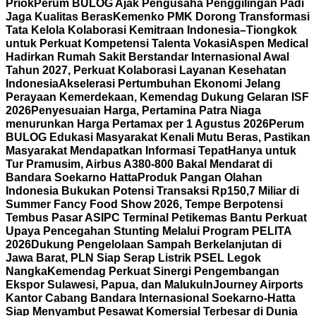
Priok
Perum BULOG Ajak Pengusaha Penggilingan Padi
Jaga Kualitas Beras
Kemenko PMK Dorong Transformasi
Tata Kelola Kolaborasi Kemitraan Indonesia–Tiongkok
untuk Perkuat Kompetensi Talenta Vokasi
Aspen Medical
Hadirkan Rumah Sakit Berstandar Internasional Awal
Tahun 2027, Perkuat Kolaborasi Layanan Kesehatan
Indonesia
Akselerasi Pertumbuhan Ekonomi Jelang
Perayaan Kemerdekaan, Kemendag Dukung Gelaran ISF
2026
Penyesuaian Harga, Pertamina Patra Niaga
menurunkan Harga Pertamax per 1 Agustus 2026
Perum
BULOG Edukasi Masyarakat Kenali Mutu Beras, Pastikan
Masyarakat Mendapatkan Informasi Tepat
Hanya untuk
Tur Pramusim, Airbus A380-800 Bakal Mendarat di
Bandara Soekarno Hatta
Produk Pangan Olahan
Indonesia Bukukan Potensi Transaksi Rp150,7 Miliar di
Summer Fancy Food Show 2026, Tempe Berpotensi
Tembus Pasar AS
IPC Terminal Petikemas Bantu Perkuat
Upaya Pencegahan Stunting Melalui Program PELITA
2026
Dukung Pengelolaan Sampah Berkelanjutan di
Jawa Barat, PLN Siap Serap Listrik PSEL Legok
Nangka
Kemendag Perkuat Sinergi Pengembangan
Ekspor Sulawesi, Papua, dan Maluku
InJourney Airports
Kantor Cabang Bandara Internasional Soekarno-Hatta
Siap Menyambut Pesawat Komersial Terbesar di Dunia