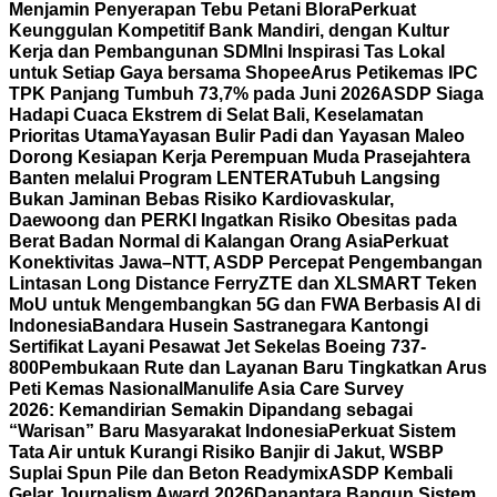
Menjamin Penyerapan Tebu Petani Blora
Perkuat
Keunggulan Kompetitif Bank Mandiri, dengan Kultur
Kerja dan Pembangunan SDM
Ini Inspirasi Tas Lokal
untuk Setiap Gaya bersama Shopee
Arus Petikemas IPC
TPK Panjang Tumbuh 73,7% pada Juni 2026
ASDP Siaga
Hadapi Cuaca Ekstrem di Selat Bali, Keselamatan
Prioritas Utama
Yayasan Bulir Padi dan Yayasan Maleo
Dorong Kesiapan Kerja Perempuan Muda Prasejahtera
Banten melalui Program LENTERA
Tubuh Langsing
Bukan Jaminan Bebas Risiko Kardiovaskular,
Daewoong dan PERKI Ingatkan Risiko Obesitas pada
Berat Badan Normal di Kalangan Orang Asia
Perkuat
Konektivitas Jawa–NTT, ASDP Percepat Pengembangan
Lintasan Long Distance Ferry
ZTE dan XLSMART Teken
MoU untuk Mengembangkan 5G dan FWA Berbasis AI di
Indonesia
Bandara Husein Sastranegara Kantongi
Sertifikat Layani Pesawat Jet Sekelas Boeing 737-
800
Pembukaan Rute dan Layanan Baru Tingkatkan Arus
Peti Kemas Nasional
Manulife Asia Care Survey
2026: Kemandirian Semakin Dipandang sebagai
“Warisan” Baru Masyarakat Indonesia
Perkuat Sistem
Tata Air untuk Kurangi Risiko Banjir di Jakut, WSBP
Suplai Spun Pile dan Beton Readymix
ASDP Kembali
Gelar Journalism Award 2026
Danantara Bangun Sistem