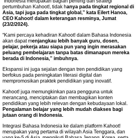
“Indonesia merupakan bagian penting dari strategi
pertumbuhan Kahoot!, tidak h
anya pada tingkat regional di
Asia, tapi juga pada tingkat global,” kata Eilert Hanoa,
CEO Kahoot! dalam keterangan resminya, Jumat
(23/2/2024).
“Kami percaya kehadiran Kahoot! dalam Bahasa Indonesia
akan dapat m
enjangkau lebih banyak guru, dosen,
pelajar, pekerja atau siapa pun yang ingin m
erasakan
peluang pembelajaran tanpa batas dimanapun mereka
berada di I
ndonesia,” imbuhnya.
Ekspansi ini juga sejalan dengan tren pendidikan yang
berfokus pada peningkatan literasi digital dan
mempromosikan praktek pendidikan yang inovatif.
Kahoot! juga memungkinkan para pengguna untuk
merancang, menciptakan dan membagikan konten
pendidikan yang lebih relevan dengan kebudayaan lokal.
Pengalaman belajar yang lebih mudah diakses bagi
jutaan orang di Indonesia.
Integrasi Bahasa Indonesia ke dalam platform Kahoot!
merupakan yang pertama di wilayah Asia Tenggara, dan
yang ke-5 di Asia, mengikuti Bahasa Jepang, Korea, serta