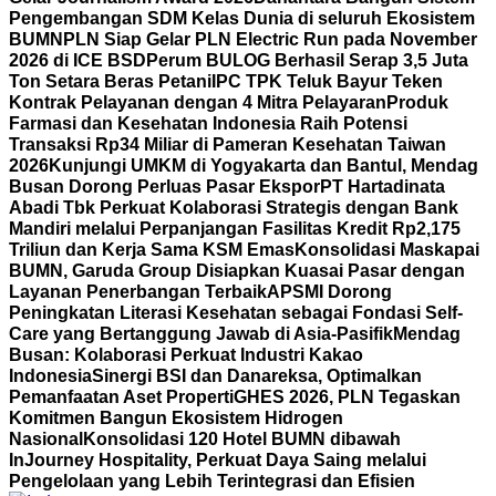
Pengembangan SDM Kelas Dunia di seluruh Ekosistem
BUMN
PLN Siap Gelar PLN Electric Run pada November
2026 di ICE BSD
Perum BULOG Berhasil Serap 3,5 Juta
Ton Setara Beras Petani
IPC TPK Teluk Bayur Teken
Kontrak Pelayanan dengan 4 Mitra Pelayaran
Produk
Farmasi dan Kesehatan Indonesia Raih Potensi
Transaksi Rp34 Miliar di Pameran Kesehatan Taiwan
2026
Kunjungi UMKM di Yogyakarta dan Bantul, Mendag
Busan Dorong Perluas Pasar Ekspor
PT Hartadinata
Abadi Tbk Perkuat Kolaborasi Strategis dengan Bank
Mandiri melalui Perpanjangan Fasilitas Kredit Rp2,175
Triliun dan Kerja Sama KSM Emas
Konsolidasi Maskapai
BUMN, Garuda Group Disiapkan Kuasai Pasar dengan
Layanan Penerbangan Terbaik
APSMI Dorong
Peningkatan Literasi Kesehatan sebagai Fondasi Self-
Care yang Bertanggung Jawab di Asia-Pasifik
Mendag
Busan: Kolaborasi Perkuat Industri Kakao
Indonesia
Sinergi BSI dan Danareksa, Optimalkan
Pemanfaatan Aset Properti
GHES 2026, PLN Tegaskan
Komitmen Bangun Ekosistem Hidrogen
Nasional
Konsolidasi 120 Hotel BUMN dibawah
InJourney Hospitality, Perkuat Daya Saing melalui
Pengelolaan yang Lebih Terintegrasi dan Efisien