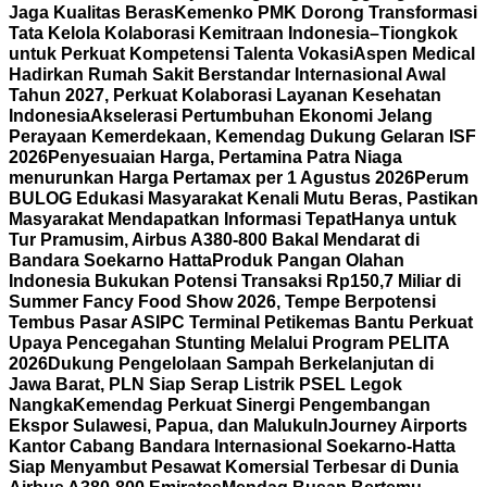
Jaga Kualitas Beras
Kemenko PMK Dorong Transformasi
Tata Kelola Kolaborasi Kemitraan Indonesia–Tiongkok
untuk Perkuat Kompetensi Talenta Vokasi
Aspen Medical
Hadirkan Rumah Sakit Berstandar Internasional Awal
Tahun 2027, Perkuat Kolaborasi Layanan Kesehatan
Indonesia
Akselerasi Pertumbuhan Ekonomi Jelang
Perayaan Kemerdekaan, Kemendag Dukung Gelaran ISF
2026
Penyesuaian Harga, Pertamina Patra Niaga
menurunkan Harga Pertamax per 1 Agustus 2026
Perum
BULOG Edukasi Masyarakat Kenali Mutu Beras, Pastikan
Masyarakat Mendapatkan Informasi Tepat
Hanya untuk
Tur Pramusim, Airbus A380-800 Bakal Mendarat di
Bandara Soekarno Hatta
Produk Pangan Olahan
Indonesia Bukukan Potensi Transaksi Rp150,7 Miliar di
Summer Fancy Food Show 2026, Tempe Berpotensi
Tembus Pasar AS
IPC Terminal Petikemas Bantu Perkuat
Upaya Pencegahan Stunting Melalui Program PELITA
2026
Dukung Pengelolaan Sampah Berkelanjutan di
Jawa Barat, PLN Siap Serap Listrik PSEL Legok
Nangka
Kemendag Perkuat Sinergi Pengembangan
Ekspor Sulawesi, Papua, dan Maluku
InJourney Airports
Kantor Cabang Bandara Internasional Soekarno-Hatta
Siap Menyambut Pesawat Komersial Terbesar di Dunia