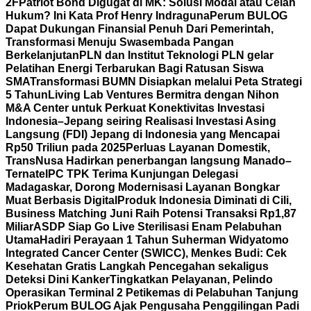
2F
Patriot Bond Digugat di MK: Solusi Modal atau Celah
Hukum? Ini Kata Prof Henry Indraguna
Perum BULOG
Dapat Dukungan Finansial Penuh Dari Pemerintah,
Transformasi Menuju Swasembada Pangan
Berkelanjutan
PLN dan Institut Teknologi PLN gelar
Pelatihan Energi Terbarukan Bagi Ratusan Siswa
SMA
Transformasi BUMN Disiapkan melalui Peta Strategi
5 Tahun
Living Lab Ventures Bermitra dengan Nihon
M&A Center untuk Perkuat Konektivitas Investasi
Indonesia–Jepang seiring Realisasi Investasi Asing
Langsung (FDI) Jepang di Indonesia yang Mencapai
Rp50 Triliun pada 2025
Perluas Layanan Domestik,
TransNusa Hadirkan penerbangan langsung Manado–
Ternate
IPC TPK Terima Kunjungan Delegasi
Madagaskar, Dorong Modernisasi Layanan Bongkar
Muat Berbasis Digital
Produk Indonesia Diminati di Cili,
Business Matching Juni Raih Potensi Transaksi Rp1,87
Miliar
ASDP Siap Go Live Sterilisasi Enam Pelabuhan
Utama
Hadiri Perayaan 1 Tahun Suherman Widyatomo
Integrated Cancer Center (SWICC), Menkes Budi: Cek
Kesehatan Gratis Langkah Pencegahan sekaligus
Deteksi Dini Kanker
Tingkatkan Pelayanan, Pelindo
Operasikan Terminal 2 Petikemas di Pelabuhan Tanjung
Priok
Perum BULOG Ajak Pengusaha Penggilingan Padi