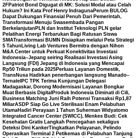
2F
Patriot Bond Digugat di MK: Solusi Modal atau Celah
Hukum? Ini Kata Prof Henry Indraguna
Perum BULOG
Dapat Dukungan Finansial Penuh Dari Pemerintah,
Transformasi Menuju Swasembada Pangan
Berkelanjutan
PLN dan Institut Teknologi PLN gelar
Pelatihan Energi Terbarukan Bagi Ratusan Siswa
SMA
Transformasi BUMN Disiapkan melalui Peta Strategi
5 Tahun
Living Lab Ventures Bermitra dengan Nihon
M&A Center untuk Perkuat Konektivitas Investasi
Indonesia–Jepang seiring Realisasi Investasi Asing
Langsung (FDI) Jepang di Indonesia yang Mencapai
Rp50 Triliun pada 2025
Perluas Layanan Domestik,
TransNusa Hadirkan penerbangan langsung Manado–
Ternate
IPC TPK Terima Kunjungan Delegasi
Madagaskar, Dorong Modernisasi Layanan Bongkar
Muat Berbasis Digital
Produk Indonesia Diminati di Cili,
Business Matching Juni Raih Potensi Transaksi Rp1,87
Miliar
ASDP Siap Go Live Sterilisasi Enam Pelabuhan
Utama
Hadiri Perayaan 1 Tahun Suherman Widyatomo
Integrated Cancer Center (SWICC), Menkes Budi: Cek
Kesehatan Gratis Langkah Pencegahan sekaligus
Deteksi Dini Kanker
Tingkatkan Pelayanan, Pelindo
Operasikan Terminal 2 Petikemas di Pelabuhan Tanjung