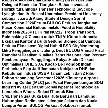
Airbus A380-800 Emirates
Mendag Busan Bertemu
Delegasi Bisnis dari Tiongkok, Bahas Investasi
Hortikultura hingga Transfer Teknologi
BlueScope
Lysaght dan IAI Bekasi Umumkan President University
sebagai Juara di Ajang Student Design Sprint
Competition 2026
Perum BULOG Perluas Jangkauan
Pasar Komersial Befood melalui Food & Hospitality
Indonesia 2026
PTDI Kirim NC212i Troop Transport,
Rainmaking & Camera untuk TNI AU
Odoo Indonesia
Ekspansi Kantor Baru di Gedung Biomedical Campus,
Perkuat Ekosistem Digital Hub di BSD City
Monitoring
Mitra Penggilingan di Jateng, Dirut BULOG Ahmad Rizal
Ramdhani Pastikan Kualitas Beras Nasional dan Perkuat
Pemberdayaan Penggilingan Rakyat
Hadiri Diskusi
Optimalisasi DHE SDA, Kacab BRI Pondok Indah:
Perbankan Siap Jadi Jembatan Kebijakan DHE dan
Kebutuhan Industri
WSBP Tanam Lebih dari 2 Ribu
Pohon sepanjang Semester I 2026
InJourney Airports
Learning Center (IALC) jadi Pusat Pengembangan SDM
Industri Aviasi Bertaraf Global
Hypernet Technologies
Luncurkan Whooz, Solusi IT untuk Bisnis
SME
TransNusa Buka Dua Rute Baru dari Lampung,
Hubungkan Radin Inten II dengan Jakarta dan Kuala
Lumpur
Perum BULOG Perkuat Kolaborasi untuk