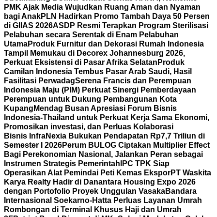
PMK Ajak Media Wujudkan Ruang Aman dan Nyaman
bagi Anak
PLN Hadirkan Promo Tambah Daya 50 Persen
di GIIAS 2026
ASDP Resmi Terapkan Program Sterilisasi
Pelabuhan secara Serentak di Enam Pelabuhan
Utama
Produk Furnitur dan Dekorasi Rumah Indonesia
Tampil Memukau di Decorex Johannesburg 2026,
Perkuat Eksistensi di Pasar Afrika Selatan
Produk
Camilan Indonesia Tembus Pasar Arab Saudi, Hasil
Fasilitasi Perwadag
Serena Francis dan Perempuan
Indonesia Maju (PIM) Perkuat Sinergi Pemberdayaan
Perempuan untuk Dukung Pembangunan Kota
Kupang
Mendag Busan Apresiasi Forum Bisnis
Indonesia-Thailand untuk Perkuat Kerja Sama Ekonomi,
Promosikan investasi, dan Perluas Kolaborasi
Bisnis
InfraNexia Bukukan Pendapatan Rp7,7 Triliun di
Semester I 2026
Perum BULOG Ciptakan Multiplier Effect
Bagi Perekonomian Nasional, Jalankan Peran sebagai
Instrumen Strategis Pemerintah
IPC TPK Siap
Operasikan Alat Pemindai Peti Kemas Ekspor
PT Waskita
Karya Realty Hadir di Danantara Housing Expo 2026
dengan Portofolio Proyek Unggulan Vasaka
Bandara
Internasional Soekarno-Hatta Perluas Layanan Umrah
Rombongan di Terminal Khusus Haji dan Umrah