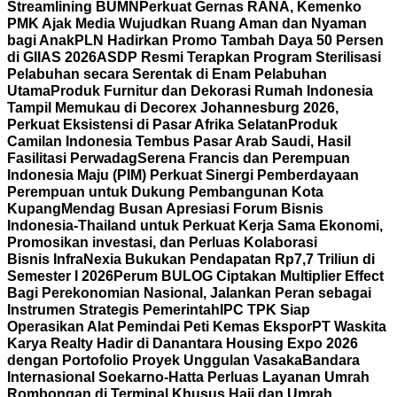
Streamlining BUMN
Perkuat Gernas RANA, Kemenko
PMK Ajak Media Wujudkan Ruang Aman dan Nyaman
bagi Anak
PLN Hadirkan Promo Tambah Daya 50 Persen
di GIIAS 2026
ASDP Resmi Terapkan Program Sterilisasi
Pelabuhan secara Serentak di Enam Pelabuhan
Utama
Produk Furnitur dan Dekorasi Rumah Indonesia
Tampil Memukau di Decorex Johannesburg 2026,
Perkuat Eksistensi di Pasar Afrika Selatan
Produk
Camilan Indonesia Tembus Pasar Arab Saudi, Hasil
Fasilitasi Perwadag
Serena Francis dan Perempuan
Indonesia Maju (PIM) Perkuat Sinergi Pemberdayaan
Perempuan untuk Dukung Pembangunan Kota
Kupang
Mendag Busan Apresiasi Forum Bisnis
Indonesia-Thailand untuk Perkuat Kerja Sama Ekonomi,
Promosikan investasi, dan Perluas Kolaborasi
Bisnis
InfraNexia Bukukan Pendapatan Rp7,7 Triliun di
Semester I 2026
Perum BULOG Ciptakan Multiplier Effect
Bagi Perekonomian Nasional, Jalankan Peran sebagai
Instrumen Strategis Pemerintah
IPC TPK Siap
Operasikan Alat Pemindai Peti Kemas Ekspor
PT Waskita
Karya Realty Hadir di Danantara Housing Expo 2026
dengan Portofolio Proyek Unggulan Vasaka
Bandara
Internasional Soekarno-Hatta Perluas Layanan Umrah
Rombongan di Terminal Khusus Haji dan Umrah