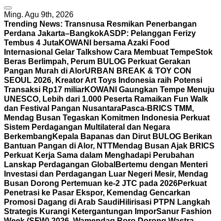
Ming. Agu 9th, 2026
Trending News:
Transnusa Resmikan Penerbangan
Perdana Jakarta–Bangkok
ASDP: Pelanggan Ferizy
Tembus 4 Juta
KOWANI bersama Azaki Food
Internasional Gelar Talkshow Cara Membuat Tempe
Stok
Beras Berlimpah, Perum BULOG Perkuat Gerakan
Pangan Murah di Alor
URBAN BREAK & TOY CON
SEOUL 2026, Kreator Art Toys Indonesia raih Potensi
Transaksi Rp17 miliar
KOWANI Gaungkan Tempe Menuju
UNESCO, Lebih dari 1.000 Peserta Ramaikan Fun Walk
dan Festival Pangan Nusantara
Pasca-BRICS TMM,
Mendag Busan Tegaskan Komitmen Indonesia Perkuat
Sistem Perdagangan Multilateral dan Negara
Berkembang
Kepala Bapanas dan Dirut BULOG Berikan
Bantuan Pangan di Alor, NTT
Mendag Busan Ajak BRICS
Perkuat Kerja Sama dalam Menghadapi Perubahan
Lanskap Perdagangan Global
Bertemu dengan Menteri
Investasi dan Perdagangan Luar Negeri Mesir, Mendag
Busan Dorong Pertemuan ke-2 JTC pada 2026
Perkuat
Penetrasi ke Pasar Ekspor, Kemendag Gencarkan
Promosi Dagang di Arab Saudi
Hilirisasi PTPN Langkah
Strategis Kurangi Ketergantungan Impor
Sanur Fashion
Week (SFW) 2026, Wamendag Roro Dorong Wastra