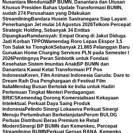
Nusantara Mendunia
BP BUMN, Danantara dan Utusan
Khusus Presiden Bahas Update Transformasi BUMN,
sudah 274 Perusahaan yang Dilakukan
Streamlining
Bandara Husein Sastranegara Siap Layani
Penerbangan Jet mulai 14 Agustus 2026
Telkom Percepat
Strategic Holding, Sebanyak 34 Entitas
Dipangkas
Ramdansyah: Empat Orang di Jakut Diduga
Jadi Korban TPPO
Wamendag Roro Lepas Ekspor 3,5
Ton Salak ke Tiongkok
Sebanyak 21.865 Pelanggan Baru
Gunakan Home Charging Services PLN pada Semester I
2026
Pentingnya Peran Sinbiotik untuk Fondasi
Kesehatan Sistem Imunitas Anak
BP BUMN dan
Danantara Kawal Ketat Transformasi PT Pos
Indonesia
Keren, Film Animasi Indonesia Garuda: Dare to
Dream Raih Dua Penghargaan di Festival Film
Italia
Mendag Busan Bertolak ke India untuk Hadiri
Pertemuan Tingkat Menteri Perdagangan
BRICS
Kemendag Dorong Komersialisasi Kekayaan
Intelektual, Perkuat Daya Saing Produk
Indonesia
Pelindo Sinergi Lokaseva Perkuat Sinergi
Menuju Pertumbuhan Berkelanjutan
Perum BULOG
Perluas Distribusi Beras Premium ke Retail
Modern
Sinergi BP BUMN dan Kemenkeu, Percepat
Streamlining BUMN
Perkuat Gernas RANA, Kemenko