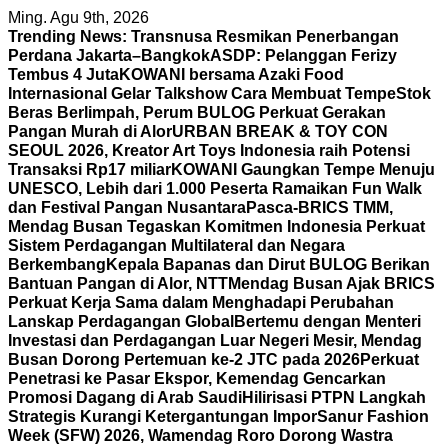
Skip
Ming. Agu 9th, 2026
to
Trending News:
Transnusa Resmikan Penerbangan
content
Perdana Jakarta–Bangkok
ASDP: Pelanggan Ferizy
Tembus 4 Juta
KOWANI bersama Azaki Food
Internasional Gelar Talkshow Cara Membuat Tempe
Stok
Beras Berlimpah, Perum BULOG Perkuat Gerakan
Pangan Murah di Alor
URBAN BREAK & TOY CON
SEOUL 2026, Kreator Art Toys Indonesia raih Potensi
Transaksi Rp17 miliar
KOWANI Gaungkan Tempe Menuju
UNESCO, Lebih dari 1.000 Peserta Ramaikan Fun Walk
dan Festival Pangan Nusantara
Pasca-BRICS TMM,
Mendag Busan Tegaskan Komitmen Indonesia Perkuat
Sistem Perdagangan Multilateral dan Negara
Berkembang
Kepala Bapanas dan Dirut BULOG Berikan
Bantuan Pangan di Alor, NTT
Mendag Busan Ajak BRICS
Perkuat Kerja Sama dalam Menghadapi Perubahan
Lanskap Perdagangan Global
Bertemu dengan Menteri
Investasi dan Perdagangan Luar Negeri Mesir, Mendag
Busan Dorong Pertemuan ke-2 JTC pada 2026
Perkuat
Penetrasi ke Pasar Ekspor, Kemendag Gencarkan
Promosi Dagang di Arab Saudi
Hilirisasi PTPN Langkah
Strategis Kurangi Ketergantungan Impor
Sanur Fashion
Week (SFW) 2026, Wamendag Roro Dorong Wastra