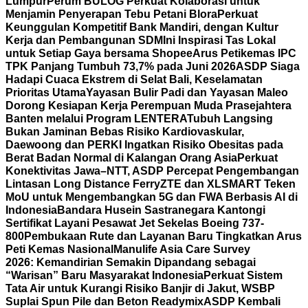
Lumpur
Perum BULOG Perkuat Kolaborasi untuk
Menjamin Penyerapan Tebu Petani Blora
Perkuat
Keunggulan Kompetitif Bank Mandiri, dengan Kultur
Kerja dan Pembangunan SDM
Ini Inspirasi Tas Lokal
untuk Setiap Gaya bersama Shopee
Arus Petikemas IPC
TPK Panjang Tumbuh 73,7% pada Juni 2026
ASDP Siaga
Hadapi Cuaca Ekstrem di Selat Bali, Keselamatan
Prioritas Utama
Yayasan Bulir Padi dan Yayasan Maleo
Dorong Kesiapan Kerja Perempuan Muda Prasejahtera
Banten melalui Program LENTERA
Tubuh Langsing
Bukan Jaminan Bebas Risiko Kardiovaskular,
Daewoong dan PERKI Ingatkan Risiko Obesitas pada
Berat Badan Normal di Kalangan Orang Asia
Perkuat
Konektivitas Jawa–NTT, ASDP Percepat Pengembangan
Lintasan Long Distance Ferry
ZTE dan XLSMART Teken
MoU untuk Mengembangkan 5G dan FWA Berbasis AI di
Indonesia
Bandara Husein Sastranegara Kantongi
Sertifikat Layani Pesawat Jet Sekelas Boeing 737-
800
Pembukaan Rute dan Layanan Baru Tingkatkan Arus
Peti Kemas Nasional
Manulife Asia Care Survey
2026: Kemandirian Semakin Dipandang sebagai
“Warisan” Baru Masyarakat Indonesia
Perkuat Sistem
Tata Air untuk Kurangi Risiko Banjir di Jakut, WSBP
Suplai Spun Pile dan Beton Readymix
ASDP Kembali