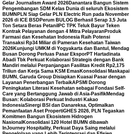
Gelar Journalism Award 2026
Danantara Bangun Sistem
Pengembangan SDM Kelas Dunia di seluruh Ekosistem
BUMN
PLN Siap Gelar PLN Electric Run pada November
2026 di ICE BSD
Perum BULOG Berhasil Serap 3,5 Juta
Ton Setara Beras Petani
IPC TPK Teluk Bayur Teken
Kontrak Pelayanan dengan 4 Mitra Pelayaran
Produk
Farmasi dan Kesehatan Indonesia Raih Potensi
Transaksi Rp34 Miliar di Pameran Kesehatan Taiwan
2026
Kunjungi UMKM di Yogyakarta dan Bantul, Mendag
Busan Dorong Perluas Pasar Ekspor
PT Hartadinata
Abadi Tbk Perkuat Kolaborasi Strategis dengan Bank
Mandiri melalui Perpanjangan Fasilitas Kredit Rp2,175
Triliun dan Kerja Sama KSM Emas
Konsolidasi Maskapai
BUMN, Garuda Group Disiapkan Kuasai Pasar dengan
Layanan Penerbangan Terbaik
APSMI Dorong
Peningkatan Literasi Kesehatan sebagai Fondasi Self-
Care yang Bertanggung Jawab di Asia-Pasifik
Mendag
Busan: Kolaborasi Perkuat Industri Kakao
Indonesia
Sinergi BSI dan Danareksa, Optimalkan
Pemanfaatan Aset Properti
GHES 2026, PLN Tegaskan
Komitmen Bangun Ekosistem Hidrogen
Nasional
Konsolidasi 120 Hotel BUMN dibawah
InJourney Hospitality, Perkuat Daya Saing melalui
Pengelolaan yang Lebih Terintegrasi dan Efisien