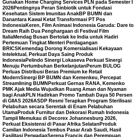
Gunakan Home Charging Services PLN pada Semester I
2026
Pentingnya Peran Sinbiotik untuk Fondasi
Kesehatan Sistem Imunitas Anak
BP BUMN dan
Danantara Kawal Ketat Transformasi PT Pos
Indonesia
Keren, Film Animasi Indonesia Garuda: Dare to
Dream Raih Dua Penghargaan di Festival Film
Italia
Mendag Busan Bertolak ke India untuk Hadiri
Pertemuan Tingkat Menteri Perdagangan
BRICS
Kemendag Dorong Komersialisasi Kekayaan
Intelektual, Perkuat Daya Saing Produk
Indonesia
Pelindo Sinergi Lokaseva Perkuat Sinergi
Menuju Pertumbuhan Berkelanjutan
Perum BULOG
Perluas Distribusi Beras Premium ke Retail
Modern
Sinergi BP BUMN dan Kemenkeu, Percepat
Streamlining BUMN
Perkuat Gernas RANA, Kemenko
PMK Ajak Media Wujudkan Ruang Aman dan Nyaman
bagi Anak
PLN Hadirkan Promo Tambah Daya 50 Persen
di GIIAS 2026
ASDP Resmi Terapkan Program Sterilisasi
Pelabuhan secara Serentak di Enam Pelabuhan
Utama
Produk Furnitur dan Dekorasi Rumah Indonesia
Tampil Memukau di Decorex Johannesburg 2026,
Perkuat Eksistensi di Pasar Afrika Selatan
Produk
Camilan Indonesia Tembus Pasar Arab Saudi, Hasil
Fasilitasi Perwadag
Serena Francis dan Perempuan