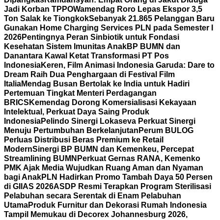
Jadi Korban TPPO
Wamendag Roro Lepas Ekspor 3,5
Ton Salak ke Tiongkok
Sebanyak 21.865 Pelanggan Baru
Gunakan Home Charging Services PLN pada Semester I
2026
Pentingnya Peran Sinbiotik untuk Fondasi
Kesehatan Sistem Imunitas Anak
BP BUMN dan
Danantara Kawal Ketat Transformasi PT Pos
Indonesia
Keren, Film Animasi Indonesia Garuda: Dare to
Dream Raih Dua Penghargaan di Festival Film
Italia
Mendag Busan Bertolak ke India untuk Hadiri
Pertemuan Tingkat Menteri Perdagangan
BRICS
Kemendag Dorong Komersialisasi Kekayaan
Intelektual, Perkuat Daya Saing Produk
Indonesia
Pelindo Sinergi Lokaseva Perkuat Sinergi
Menuju Pertumbuhan Berkelanjutan
Perum BULOG
Perluas Distribusi Beras Premium ke Retail
Modern
Sinergi BP BUMN dan Kemenkeu, Percepat
Streamlining BUMN
Perkuat Gernas RANA, Kemenko
PMK Ajak Media Wujudkan Ruang Aman dan Nyaman
bagi Anak
PLN Hadirkan Promo Tambah Daya 50 Persen
di GIIAS 2026
ASDP Resmi Terapkan Program Sterilisasi
Pelabuhan secara Serentak di Enam Pelabuhan
Utama
Produk Furnitur dan Dekorasi Rumah Indonesia
Tampil Memukau di Decorex Johannesburg 2026,