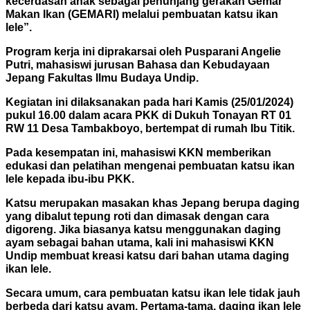
kecerdasan anak sebagai penunjang gerakan Gemar
Makan Ikan (GEMARI) melalui pembuatan katsu ikan
lele”.
Program kerja ini diprakarsai oleh Pusparani Angelie
Putri, mahasiswi jurusan Bahasa dan Kebudayaan
Jepang Fakultas Ilmu Budaya Undip.
Kegiatan ini dilaksanakan pada hari Kamis (25/01/2024)
pukul 16.00 dalam acara PKK di Dukuh Tonayan RT 01
RW 11 Desa Tambakboyo, bertempat di rumah Ibu Titik.
Pada kesempatan ini, mahasiswi KKN memberikan
edukasi dan pelatihan mengenai pembuatan katsu ikan
lele kepada ibu-ibu PKK.
Katsu merupakan masakan khas Jepang berupa daging
yang dibalut tepung roti dan dimasak dengan cara
digoreng. Jika biasanya katsu menggunakan daging
ayam sebagai bahan utama, kali ini mahasiswi KKN
Undip membuat kreasi katsu dari bahan utama daging
ikan lele.
Secara umum, cara pembuatan katsu ikan lele tidak jauh
berbeda dari katsu ayam. Pertama-tama, daging ikan lele