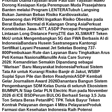
Prioritas Utama
Yayasan Bulir Padi dan Yayasan Maleo
Dorong Kesiapan Kerja Perempuan Muda Prasejahtera
Banten melalui Program LENTERA
Tubuh Langsing
Bukan Jaminan Bebas Risiko Kardiovaskular,
Daewoong dan PERKI Ingatkan Risiko Obesitas pada
Berat Badan Normal di Kalangan Orang Asia
Perkuat
Konektivitas Jawa–NTT, ASDP Percepat Pengembangan
Lintasan Long Distance Ferry
ZTE dan XLSMART Teken
MoU untuk Mengembangkan 5G dan FWA Berbasis AI di
Indonesia
Bandara Husein Sastranegara Kantongi
Sertifikat Layani Pesawat Jet Sekelas Boeing 737-
800
Pembukaan Rute dan Layanan Baru Tingkatkan Arus
Peti Kemas Nasional
Manulife Asia Care Survey
2026: Kemandirian Semakin Dipandang sebagai
“Warisan” Baru Masyarakat Indonesia
Perkuat Sistem
Tata Air untuk Kurangi Risiko Banjir di Jakut, WSBP
Suplai Spun Pile dan Beton Readymix
ASDP Kembali
Gelar Journalism Award 2026
Danantara Bangun Sistem
Pengembangan SDM Kelas Dunia di seluruh Ekosistem
BUMN
PLN Siap Gelar PLN Electric Run pada November
2026 di ICE BSD
Perum BULOG Berhasil Serap 3,5 Juta
Ton Setara Beras Petani
IPC TPK Teluk Bayur Teken
Kontrak Pelayanan dengan 4 Mitra Pelayaran
Produk
Farmasi dan Kesehatan Indonesia Raih Potensi