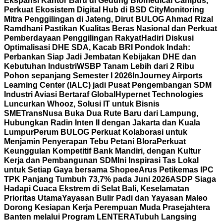
Ekspansi Kantor Baru di Gedung Biomedical Campus,
Perkuat Ekosistem Digital Hub di BSD City
Monitoring
Mitra Penggilingan di Jateng, Dirut BULOG Ahmad Rizal
Ramdhani Pastikan Kualitas Beras Nasional dan Perkuat
Pemberdayaan Penggilingan Rakyat
Hadiri Diskusi
Optimalisasi DHE SDA, Kacab BRI Pondok Indah:
Perbankan Siap Jadi Jembatan Kebijakan DHE dan
Kebutuhan Industri
WSBP Tanam Lebih dari 2 Ribu
Pohon sepanjang Semester I 2026
InJourney Airports
Learning Center (IALC) jadi Pusat Pengembangan SDM
Industri Aviasi Bertaraf Global
Hypernet Technologies
Luncurkan Whooz, Solusi IT untuk Bisnis
SME
TransNusa Buka Dua Rute Baru dari Lampung,
Hubungkan Radin Inten II dengan Jakarta dan Kuala
Lumpur
Perum BULOG Perkuat Kolaborasi untuk
Menjamin Penyerapan Tebu Petani Blora
Perkuat
Keunggulan Kompetitif Bank Mandiri, dengan Kultur
Kerja dan Pembangunan SDM
Ini Inspirasi Tas Lokal
untuk Setiap Gaya bersama Shopee
Arus Petikemas IPC
TPK Panjang Tumbuh 73,7% pada Juni 2026
ASDP Siaga
Hadapi Cuaca Ekstrem di Selat Bali, Keselamatan
Prioritas Utama
Yayasan Bulir Padi dan Yayasan Maleo
Dorong Kesiapan Kerja Perempuan Muda Prasejahtera
Banten melalui Program LENTERA
Tubuh Langsing