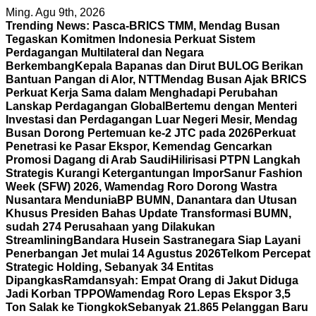
Skip
Ming. Agu 9th, 2026
to
Trending News:
Pasca-BRICS TMM, Mendag Busan
content
Tegaskan Komitmen Indonesia Perkuat Sistem
Perdagangan Multilateral dan Negara
Berkembang
Kepala Bapanas dan Dirut BULOG Berikan
Bantuan Pangan di Alor, NTT
Mendag Busan Ajak BRICS
Perkuat Kerja Sama dalam Menghadapi Perubahan
Lanskap Perdagangan Global
Bertemu dengan Menteri
Investasi dan Perdagangan Luar Negeri Mesir, Mendag
Busan Dorong Pertemuan ke-2 JTC pada 2026
Perkuat
Penetrasi ke Pasar Ekspor, Kemendag Gencarkan
Promosi Dagang di Arab Saudi
Hilirisasi PTPN Langkah
Strategis Kurangi Ketergantungan Impor
Sanur Fashion
Week (SFW) 2026, Wamendag Roro Dorong Wastra
Nusantara Mendunia
BP BUMN, Danantara dan Utusan
Khusus Presiden Bahas Update Transformasi BUMN,
sudah 274 Perusahaan yang Dilakukan
Streamlining
Bandara Husein Sastranegara Siap Layani
Penerbangan Jet mulai 14 Agustus 2026
Telkom Percepat
Strategic Holding, Sebanyak 34 Entitas
Dipangkas
Ramdansyah: Empat Orang di Jakut Diduga
Jadi Korban TPPO
Wamendag Roro Lepas Ekspor 3,5
Ton Salak ke Tiongkok
Sebanyak 21.865 Pelanggan Baru