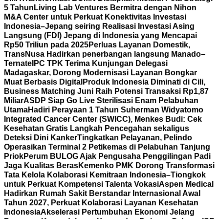
5 Tahun
Living Lab Ventures Bermitra dengan Nihon
M&A Center untuk Perkuat Konektivitas Investasi
Indonesia–Jepang seiring Realisasi Investasi Asing
Langsung (FDI) Jepang di Indonesia yang Mencapai
Rp50 Triliun pada 2025
Perluas Layanan Domestik,
TransNusa Hadirkan penerbangan langsung Manado–
Ternate
IPC TPK Terima Kunjungan Delegasi
Madagaskar, Dorong Modernisasi Layanan Bongkar
Muat Berbasis Digital
Produk Indonesia Diminati di Cili,
Business Matching Juni Raih Potensi Transaksi Rp1,87
Miliar
ASDP Siap Go Live Sterilisasi Enam Pelabuhan
Utama
Hadiri Perayaan 1 Tahun Suherman Widyatomo
Integrated Cancer Center (SWICC), Menkes Budi: Cek
Kesehatan Gratis Langkah Pencegahan sekaligus
Deteksi Dini Kanker
Tingkatkan Pelayanan, Pelindo
Operasikan Terminal 2 Petikemas di Pelabuhan Tanjung
Priok
Perum BULOG Ajak Pengusaha Penggilingan Padi
Jaga Kualitas Beras
Kemenko PMK Dorong Transformasi
Tata Kelola Kolaborasi Kemitraan Indonesia–Tiongkok
untuk Perkuat Kompetensi Talenta Vokasi
Aspen Medical
Hadirkan Rumah Sakit Berstandar Internasional Awal
Tahun 2027, Perkuat Kolaborasi Layanan Kesehatan
Indonesia
Akselerasi Pertumbuhan Ekonomi Jelang