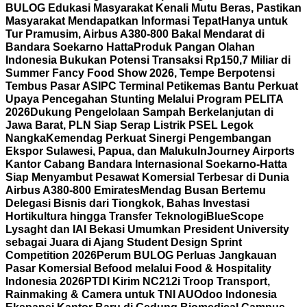
BULOG Edukasi Masyarakat Kenali Mutu Beras, Pastikan
Masyarakat Mendapatkan Informasi Tepat
Hanya untuk
Tur Pramusim, Airbus A380-800 Bakal Mendarat di
Bandara Soekarno Hatta
Produk Pangan Olahan
Indonesia Bukukan Potensi Transaksi Rp150,7 Miliar di
Summer Fancy Food Show 2026, Tempe Berpotensi
Tembus Pasar AS
IPC Terminal Petikemas Bantu Perkuat
Upaya Pencegahan Stunting Melalui Program PELITA
2026
Dukung Pengelolaan Sampah Berkelanjutan di
Jawa Barat, PLN Siap Serap Listrik PSEL Legok
Nangka
Kemendag Perkuat Sinergi Pengembangan
Ekspor Sulawesi, Papua, dan Maluku
InJourney Airports
Kantor Cabang Bandara Internasional Soekarno-Hatta
Siap Menyambut Pesawat Komersial Terbesar di Dunia
Airbus A380-800 Emirates
Mendag Busan Bertemu
Delegasi Bisnis dari Tiongkok, Bahas Investasi
Hortikultura hingga Transfer Teknologi
BlueScope
Lysaght dan IAI Bekasi Umumkan President University
sebagai Juara di Ajang Student Design Sprint
Competition 2026
Perum BULOG Perluas Jangkauan
Pasar Komersial Befood melalui Food & Hospitality
Indonesia 2026
PTDI Kirim NC212i Troop Transport,
Rainmaking & Camera untuk TNI AU
Odoo Indonesia