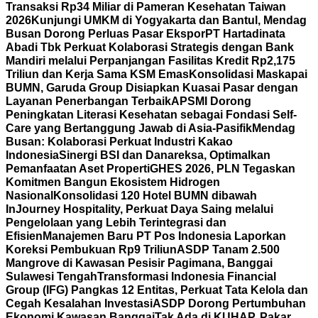
Transaksi Rp34 Miliar di Pameran Kesehatan Taiwan
2026
Kunjungi UMKM di Yogyakarta dan Bantul, Mendag
Busan Dorong Perluas Pasar Ekspor
PT Hartadinata
Abadi Tbk Perkuat Kolaborasi Strategis dengan Bank
Mandiri melalui Perpanjangan Fasilitas Kredit Rp2,175
Triliun dan Kerja Sama KSM Emas
Konsolidasi Maskapai
BUMN, Garuda Group Disiapkan Kuasai Pasar dengan
Layanan Penerbangan Terbaik
APSMI Dorong
Peningkatan Literasi Kesehatan sebagai Fondasi Self-
Care yang Bertanggung Jawab di Asia-Pasifik
Mendag
Busan: Kolaborasi Perkuat Industri Kakao
Indonesia
Sinergi BSI dan Danareksa, Optimalkan
Pemanfaatan Aset Properti
GHES 2026, PLN Tegaskan
Komitmen Bangun Ekosistem Hidrogen
Nasional
Konsolidasi 120 Hotel BUMN dibawah
InJourney Hospitality, Perkuat Daya Saing melalui
Pengelolaan yang Lebih Terintegrasi dan
Efisien
Manajemen Baru PT Pos Indonesia Laporkan
Koreksi Pembukuan Rp9 Triliun
ASDP Tanam 2.500
Mangrove di Kawasan Pesisir Pagimana, Banggai
Sulawesi Tengah
Transformasi Indonesia Financial
Group (IFG) Pangkas 12 Entitas, Perkuat Tata Kelola dan
Cegah Kesalahan Investasi
ASDP Dorong Pertumbuhan
Ekonomi Kawasan Banggai
Tak Ada di KUHAP, Pakar