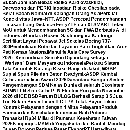
Bukan Jaminan Bebas Risiko Kardiovaskular,
Daewoong dan PERKI Ingatkan Risiko Obesitas pada
Berat Badan Normal di Kalangan Orang Asia
Perkuat
Konektivitas Jawa–NTT, ASDP Percepat Pengembangan
Lintasan Long Distance Ferry
ZTE dan XLSMART Teken
MoU untuk Mengembangkan 5G dan FWA Berbasis AI di
Indonesia
Bandara Husein Sastranegara Kantongi
Sertifikat Layani Pesawat Jet Sekelas Boeing 737-
800
Pembukaan Rute dan Layanan Baru Tingkatkan Arus
Peti Kemas Nasional
Manulife Asia Care Survey
2026: Kemandirian Semakin Dipandang sebagai
“Warisan” Baru Masyarakat Indonesia
Perkuat Sistem
Tata Air untuk Kurangi Risiko Banjir di Jakut, WSBP
Suplai Spun Pile dan Beton Readymix
ASDP Kembali
Gelar Journalism Award 2026
Danantara Bangun Sistem
Pengembangan SDM Kelas Dunia di seluruh Ekosistem
BUMN
PLN Siap Gelar PLN Electric Run pada November
2026 di ICE BSD
Perum BULOG Berhasil Serap 3,5 Juta
Ton Setara Beras Petani
IPC TPK Teluk Bayur Teken
Kontrak Pelayanan dengan 4 Mitra Pelayaran
Produk
Farmasi dan Kesehatan Indonesia Raih Potensi
Transaksi Rp34 Miliar di Pameran Kesehatan Taiwan
2026
Kunjungi UMKM di Yogyakarta dan Bantul, Mendag
Busan Dorong Perluas Pasar Ekspor
PT Hartadinata