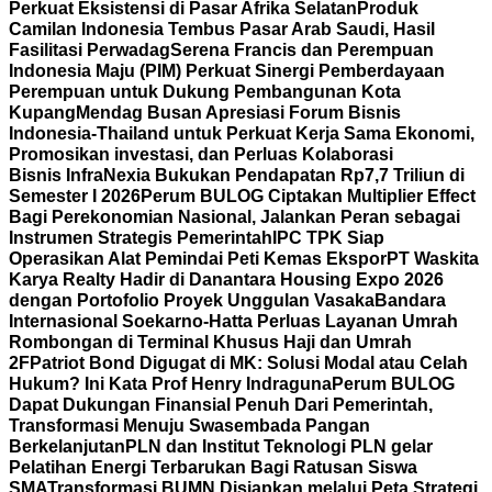
Perkuat Eksistensi di Pasar Afrika Selatan
Produk
Camilan Indonesia Tembus Pasar Arab Saudi, Hasil
Fasilitasi Perwadag
Serena Francis dan Perempuan
Indonesia Maju (PIM) Perkuat Sinergi Pemberdayaan
Perempuan untuk Dukung Pembangunan Kota
Kupang
Mendag Busan Apresiasi Forum Bisnis
Indonesia-Thailand untuk Perkuat Kerja Sama Ekonomi,
Promosikan investasi, dan Perluas Kolaborasi
Bisnis
InfraNexia Bukukan Pendapatan Rp7,7 Triliun di
Semester I 2026
Perum BULOG Ciptakan Multiplier Effect
Bagi Perekonomian Nasional, Jalankan Peran sebagai
Instrumen Strategis Pemerintah
IPC TPK Siap
Operasikan Alat Pemindai Peti Kemas Ekspor
PT Waskita
Karya Realty Hadir di Danantara Housing Expo 2026
dengan Portofolio Proyek Unggulan Vasaka
Bandara
Internasional Soekarno-Hatta Perluas Layanan Umrah
Rombongan di Terminal Khusus Haji dan Umrah
2F
Patriot Bond Digugat di MK: Solusi Modal atau Celah
Hukum? Ini Kata Prof Henry Indraguna
Perum BULOG
Dapat Dukungan Finansial Penuh Dari Pemerintah,
Transformasi Menuju Swasembada Pangan
Berkelanjutan
PLN dan Institut Teknologi PLN gelar
Pelatihan Energi Terbarukan Bagi Ratusan Siswa
SMA
Transformasi BUMN Disiapkan melalui Peta Strategi