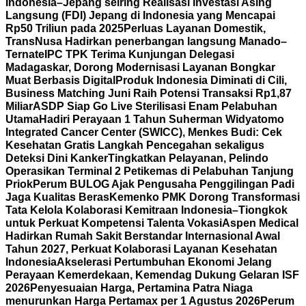
Indonesia–Jepang seiring Realisasi Investasi Asing
Langsung (FDI) Jepang di Indonesia yang Mencapai
Rp50 Triliun pada 2025
Perluas Layanan Domestik,
TransNusa Hadirkan penerbangan langsung Manado–
Ternate
IPC TPK Terima Kunjungan Delegasi
Madagaskar, Dorong Modernisasi Layanan Bongkar
Muat Berbasis Digital
Produk Indonesia Diminati di Cili,
Business Matching Juni Raih Potensi Transaksi Rp1,87
Miliar
ASDP Siap Go Live Sterilisasi Enam Pelabuhan
Utama
Hadiri Perayaan 1 Tahun Suherman Widyatomo
Integrated Cancer Center (SWICC), Menkes Budi: Cek
Kesehatan Gratis Langkah Pencegahan sekaligus
Deteksi Dini Kanker
Tingkatkan Pelayanan, Pelindo
Operasikan Terminal 2 Petikemas di Pelabuhan Tanjung
Priok
Perum BULOG Ajak Pengusaha Penggilingan Padi
Jaga Kualitas Beras
Kemenko PMK Dorong Transformasi
Tata Kelola Kolaborasi Kemitraan Indonesia–Tiongkok
untuk Perkuat Kompetensi Talenta Vokasi
Aspen Medical
Hadirkan Rumah Sakit Berstandar Internasional Awal
Tahun 2027, Perkuat Kolaborasi Layanan Kesehatan
Indonesia
Akselerasi Pertumbuhan Ekonomi Jelang
Perayaan Kemerdekaan, Kemendag Dukung Gelaran ISF
2026
Penyesuaian Harga, Pertamina Patra Niaga
menurunkan Harga Pertamax per 1 Agustus 2026
Perum