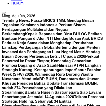
Hukum
Ming. Agu 9th, 2026
Trending News:
Pasca-BRICS TMM, Mendag Busan
Tegaskan Komitmen Indonesia Perkuat Sistem
Perdagangan Multilateral dan Negara
Berkembang
Kepala Bapanas dan Dirut BULOG Berikan
Bantuan Pangan di Alor, NTT
Mendag Busan Ajak BRICS
Perkuat Kerja Sama dalam Menghadapi Perubahan
Lanskap Perdagangan Global
Bertemu dengan Menteri
Investasi dan Perdagangan Luar Negeri Mesir, Mendag
Busan Dorong Pertemuan ke-2 JTC pada 2026
Perkuat
Penetrasi ke Pasar Ekspor, Kemendag Gencarkan
Promosi Dagang di Arab Saudi
Hilirisasi PTPN Langkah
Strategis Kurangi Ketergantungan Impor
Sanur Fashion
Week (SFW) 2026, Wamendag Roro Dorong Wastra
Nusantara Mendunia
BP BUMN, Danantara dan Utusan
Khusus Presiden Bahas Update Transformasi BUMN,
sudah 274 Perusahaan yang Dilakukan
Streamlining
Bandara Husein Sastranegara Siap Layani
Penerbangan Jet mulai 14 Agustus 2026
Telkom Percepat
Strategic Holding, Sebanyak 34 Entitas
Dipangkas
Ramdansyah: Empat Orang di Jakut Diduga