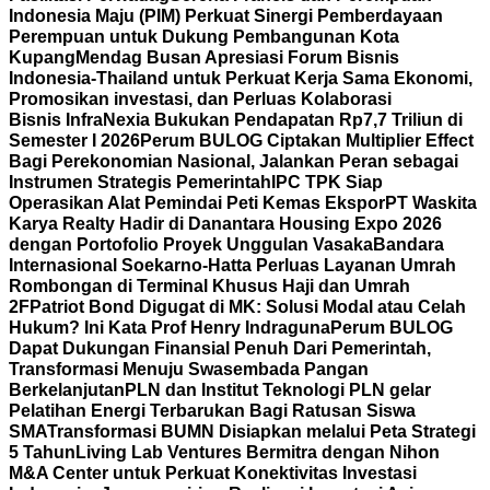
Indonesia Maju (PIM) Perkuat Sinergi Pemberdayaan
Perempuan untuk Dukung Pembangunan Kota
Kupang
Mendag Busan Apresiasi Forum Bisnis
Indonesia-Thailand untuk Perkuat Kerja Sama Ekonomi,
Promosikan investasi, dan Perluas Kolaborasi
Bisnis
InfraNexia Bukukan Pendapatan Rp7,7 Triliun di
Semester I 2026
Perum BULOG Ciptakan Multiplier Effect
Bagi Perekonomian Nasional, Jalankan Peran sebagai
Instrumen Strategis Pemerintah
IPC TPK Siap
Operasikan Alat Pemindai Peti Kemas Ekspor
PT Waskita
Karya Realty Hadir di Danantara Housing Expo 2026
dengan Portofolio Proyek Unggulan Vasaka
Bandara
Internasional Soekarno-Hatta Perluas Layanan Umrah
Rombongan di Terminal Khusus Haji dan Umrah
2F
Patriot Bond Digugat di MK: Solusi Modal atau Celah
Hukum? Ini Kata Prof Henry Indraguna
Perum BULOG
Dapat Dukungan Finansial Penuh Dari Pemerintah,
Transformasi Menuju Swasembada Pangan
Berkelanjutan
PLN dan Institut Teknologi PLN gelar
Pelatihan Energi Terbarukan Bagi Ratusan Siswa
SMA
Transformasi BUMN Disiapkan melalui Peta Strategi
5 Tahun
Living Lab Ventures Bermitra dengan Nihon
M&A Center untuk Perkuat Konektivitas Investasi