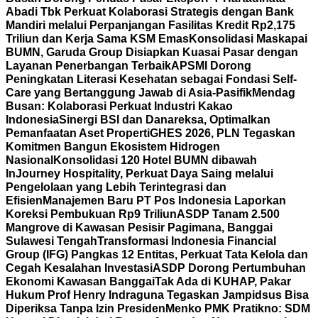
Abadi Tbk Perkuat Kolaborasi Strategis dengan Bank
Mandiri melalui Perpanjangan Fasilitas Kredit Rp2,175
Triliun dan Kerja Sama KSM Emas
Konsolidasi Maskapai
BUMN, Garuda Group Disiapkan Kuasai Pasar dengan
Layanan Penerbangan Terbaik
APSMI Dorong
Peningkatan Literasi Kesehatan sebagai Fondasi Self-
Care yang Bertanggung Jawab di Asia-Pasifik
Mendag
Busan: Kolaborasi Perkuat Industri Kakao
Indonesia
Sinergi BSI dan Danareksa, Optimalkan
Pemanfaatan Aset Properti
GHES 2026, PLN Tegaskan
Komitmen Bangun Ekosistem Hidrogen
Nasional
Konsolidasi 120 Hotel BUMN dibawah
InJourney Hospitality, Perkuat Daya Saing melalui
Pengelolaan yang Lebih Terintegrasi dan
Efisien
Manajemen Baru PT Pos Indonesia Laporkan
Koreksi Pembukuan Rp9 Triliun
ASDP Tanam 2.500
Mangrove di Kawasan Pesisir Pagimana, Banggai
Sulawesi Tengah
Transformasi Indonesia Financial
Group (IFG) Pangkas 12 Entitas, Perkuat Tata Kelola dan
Cegah Kesalahan Investasi
ASDP Dorong Pertumbuhan
Ekonomi Kawasan Banggai
Tak Ada di KUHAP, Pakar
Hukum Prof Henry Indraguna Tegaskan Jampidsus Bisa
Diperiksa Tanpa Izin Presiden
Menko PMK Pratikno: SDM