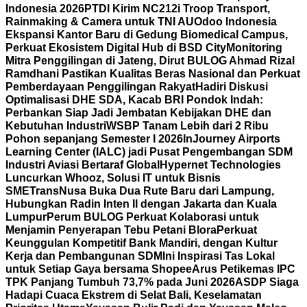
Indonesia 2026
PTDI Kirim NC212i Troop Transport,
Rainmaking & Camera untuk TNI AU
Odoo Indonesia
Ekspansi Kantor Baru di Gedung Biomedical Campus,
Perkuat Ekosistem Digital Hub di BSD City
Monitoring
Mitra Penggilingan di Jateng, Dirut BULOG Ahmad Rizal
Ramdhani Pastikan Kualitas Beras Nasional dan Perkuat
Pemberdayaan Penggilingan Rakyat
Hadiri Diskusi
Optimalisasi DHE SDA, Kacab BRI Pondok Indah:
Perbankan Siap Jadi Jembatan Kebijakan DHE dan
Kebutuhan Industri
WSBP Tanam Lebih dari 2 Ribu
Pohon sepanjang Semester I 2026
InJourney Airports
Learning Center (IALC) jadi Pusat Pengembangan SDM
Industri Aviasi Bertaraf Global
Hypernet Technologies
Luncurkan Whooz, Solusi IT untuk Bisnis
SME
TransNusa Buka Dua Rute Baru dari Lampung,
Hubungkan Radin Inten II dengan Jakarta dan Kuala
Lumpur
Perum BULOG Perkuat Kolaborasi untuk
Menjamin Penyerapan Tebu Petani Blora
Perkuat
Keunggulan Kompetitif Bank Mandiri, dengan Kultur
Kerja dan Pembangunan SDM
Ini Inspirasi Tas Lokal
untuk Setiap Gaya bersama Shopee
Arus Petikemas IPC
TPK Panjang Tumbuh 73,7% pada Juni 2026
ASDP Siaga
Hadapi Cuaca Ekstrem di Selat Bali, Keselamatan