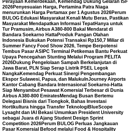
Perayaan Kemerdekaan, Kemendag Dukung Gelaran ISF
2026
Penyesuaian Harga, Pertamina Patra Niaga
menurunkan Harga Pertamax per 1 Agustus 2026
Perum
BULOG Edukasi Masyarakat Kenali Mutu Beras, Pastikan
Masyarakat Mendapatkan Informasi Tepat
Hanya untuk
Tur Pramusim, Airbus A380-800 Bakal Mendarat di
Bandara Soekarno Hatta
Produk Pangan Olahan
Indonesia Bukukan Potensi Transaksi Rp150,7 Miliar di
Summer Fancy Food Show 2026, Tempe Berpotensi
Tembus Pasar AS
IPC Terminal Petikemas Bantu Perkuat
Upaya Pencegahan Stunting Melalui Program PELITA
2026
Dukung Pengelolaan Sampah Berkelanjutan di
Jawa Barat, PLN Siap Serap Listrik PSEL Legok
Nangka
Kemendag Perkuat Sinergi Pengembangan
Ekspor Sulawesi, Papua, dan Maluku
InJourney Airports
Kantor Cabang Bandara Internasional Soekarno-Hatta
Siap Menyambut Pesawat Komersial Terbesar di Dunia
Airbus A380-800 Emirates
Mendag Busan Bertemu
Delegasi Bisnis dari Tiongkok, Bahas Investasi
Hortikultura hingga Transfer Teknologi
BlueScope
Lysaght dan IAI Bekasi Umumkan President University
sebagai Juara di Ajang Student Design Sprint
Competition 2026
Perum BULOG Perluas Jangkauan
Pasar Komersial Befood melalui Food & Hospitality