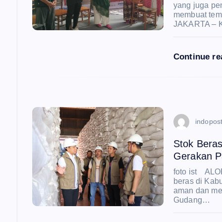
p
yang juga p
membuat temp
o
JAKARTA – K
s
Continue r
indopost
Stok Bera
Gerakan P
foto ist AL
beras di Kab
aman dan menc
Gudang…