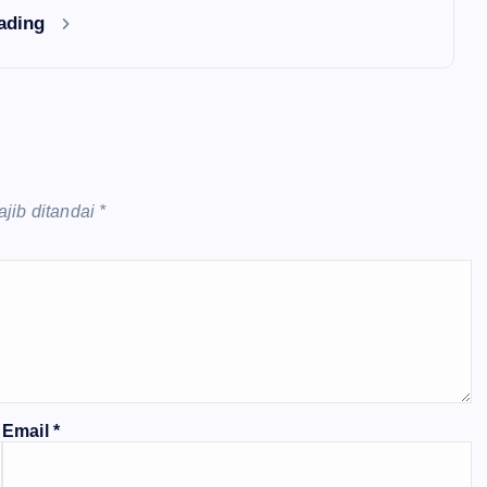
eading
jib ditandai
*
Email
*