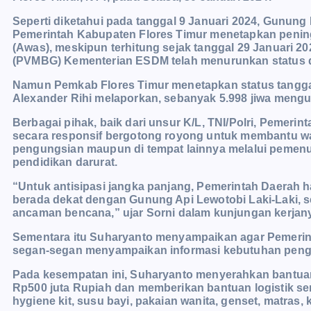
Seperti diketahui pada tanggal 9 Januari 2024, Gunung
Pemerintah Kabupaten Flores Timur menetapkan peningkata
(Awas), meskipun terhitung sejak tanggal 29 Januari 2
(PVMBG) Kementerian ESDM telah menurunkan status dari
Namun Pemkab Flores Timur menetapkan status tanggap d
Alexander Rihi melaporkan, sebanyak 5.998 jiwa meng
Berbagai pihak, baik dari unsur K/L, TNI/Polri, Pemeri
secara responsif bergotong royong untuk membantu war
pengungsian maupun di tempat lainnya melalui pemenu
pendidikan darurat.
“Untuk antisipasi jangka panjang, Pemerintah Daera
berada dekat dengan Gunung Api Lewotobi Laki-Laki, s
ancaman bencana,” ujar Sorni dalam kunjungan kerjan
Sementara itu Suharyanto menyampaikan agar Pemerin
segan-segan menyampaikan informasi kebutuhan peng
Pada kesempatan ini, Suharyanto menyerahkan bantuan 
Rp500 juta Rupiah dan memberikan bantuan logistik ser
hygiene kit, susu bayi, pakaian wanita, genset, matras,