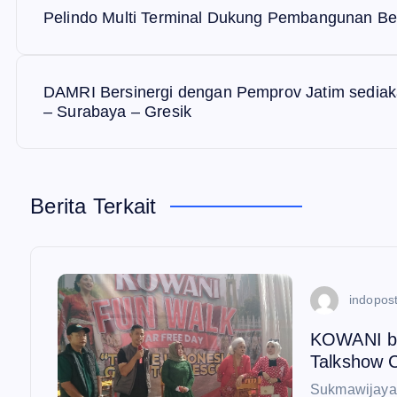
N
Pelindo Multi Terminal Dukung Pembangunan Be
a
v
DAMRI Bersinergi dengan Pemprov Jatim sediakan
– Surabaya – Gresik
i
g
Berita Terkait
a
s
indopost
i
KOWANI be
Talkshow 
Sukmawijaya,