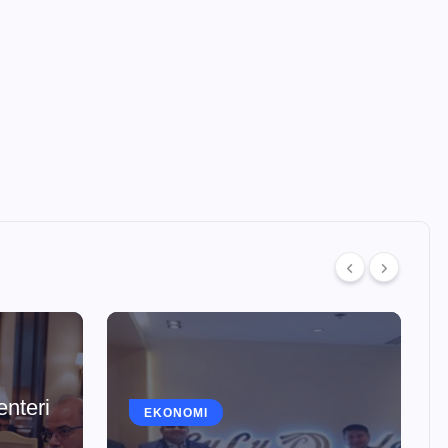
nteri
EKONOMI