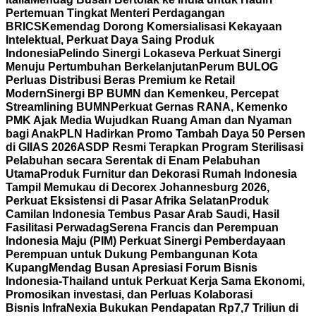
Pertemuan Tingkat Menteri Perdagangan
BRICS
Kemendag Dorong Komersialisasi Kekayaan
Intelektual, Perkuat Daya Saing Produk
Indonesia
Pelindo Sinergi Lokaseva Perkuat Sinergi
Menuju Pertumbuhan Berkelanjutan
Perum BULOG
Perluas Distribusi Beras Premium ke Retail
Modern
Sinergi BP BUMN dan Kemenkeu, Percepat
Streamlining BUMN
Perkuat Gernas RANA, Kemenko
PMK Ajak Media Wujudkan Ruang Aman dan Nyaman
bagi Anak
PLN Hadirkan Promo Tambah Daya 50 Persen
di GIIAS 2026
ASDP Resmi Terapkan Program Sterilisasi
Pelabuhan secara Serentak di Enam Pelabuhan
Utama
Produk Furnitur dan Dekorasi Rumah Indonesia
Tampil Memukau di Decorex Johannesburg 2026,
Perkuat Eksistensi di Pasar Afrika Selatan
Produk
Camilan Indonesia Tembus Pasar Arab Saudi, Hasil
Fasilitasi Perwadag
Serena Francis dan Perempuan
Indonesia Maju (PIM) Perkuat Sinergi Pemberdayaan
Perempuan untuk Dukung Pembangunan Kota
Kupang
Mendag Busan Apresiasi Forum Bisnis
Indonesia-Thailand untuk Perkuat Kerja Sama Ekonomi,
Promosikan investasi, dan Perluas Kolaborasi
Bisnis
InfraNexia Bukukan Pendapatan Rp7,7 Triliun di