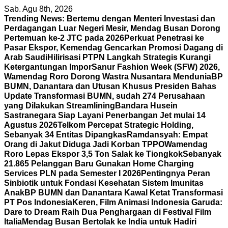
Skip
Sab. Agu 8th, 2026
to
Trending News:
Bertemu dengan Menteri Investasi dan
content
Perdagangan Luar Negeri Mesir, Mendag Busan Dorong
Pertemuan ke-2 JTC pada 2026
Perkuat Penetrasi ke
Pasar Ekspor, Kemendag Gencarkan Promosi Dagang di
Arab Saudi
Hilirisasi PTPN Langkah Strategis Kurangi
Ketergantungan Impor
Sanur Fashion Week (SFW) 2026,
Wamendag Roro Dorong Wastra Nusantara Mendunia
BP
BUMN, Danantara dan Utusan Khusus Presiden Bahas
Update Transformasi BUMN, sudah 274 Perusahaan
yang Dilakukan Streamlining
Bandara Husein
Sastranegara Siap Layani Penerbangan Jet mulai 14
Agustus 2026
Telkom Percepat Strategic Holding,
Sebanyak 34 Entitas Dipangkas
Ramdansyah: Empat
Orang di Jakut Diduga Jadi Korban TPPO
Wamendag
Roro Lepas Ekspor 3,5 Ton Salak ke Tiongkok
Sebanyak
21.865 Pelanggan Baru Gunakan Home Charging
Services PLN pada Semester I 2026
Pentingnya Peran
Sinbiotik untuk Fondasi Kesehatan Sistem Imunitas
Anak
BP BUMN dan Danantara Kawal Ketat Transformasi
PT Pos Indonesia
Keren, Film Animasi Indonesia Garuda:
Dare to Dream Raih Dua Penghargaan di Festival Film
Italia
Mendag Busan Bertolak ke India untuk Hadiri