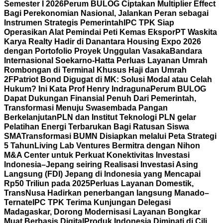
Semester I 2026
Perum BULOG Ciptakan Multiplier Effect
Bagi Perekonomian Nasional, Jalankan Peran sebagai
Instrumen Strategis Pemerintah
IPC TPK Siap
Operasikan Alat Pemindai Peti Kemas Ekspor
PT Waskita
Karya Realty Hadir di Danantara Housing Expo 2026
dengan Portofolio Proyek Unggulan Vasaka
Bandara
Internasional Soekarno-Hatta Perluas Layanan Umrah
Rombongan di Terminal Khusus Haji dan Umrah
2F
Patriot Bond Digugat di MK: Solusi Modal atau Celah
Hukum? Ini Kata Prof Henry Indraguna
Perum BULOG
Dapat Dukungan Finansial Penuh Dari Pemerintah,
Transformasi Menuju Swasembada Pangan
Berkelanjutan
PLN dan Institut Teknologi PLN gelar
Pelatihan Energi Terbarukan Bagi Ratusan Siswa
SMA
Transformasi BUMN Disiapkan melalui Peta Strategi
5 Tahun
Living Lab Ventures Bermitra dengan Nihon
M&A Center untuk Perkuat Konektivitas Investasi
Indonesia–Jepang seiring Realisasi Investasi Asing
Langsung (FDI) Jepang di Indonesia yang Mencapai
Rp50 Triliun pada 2025
Perluas Layanan Domestik,
TransNusa Hadirkan penerbangan langsung Manado–
Ternate
IPC TPK Terima Kunjungan Delegasi
Madagaskar, Dorong Modernisasi Layanan Bongkar
Muat Berbasis Digital
Produk Indonesia Diminati di Cili,