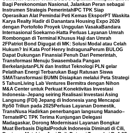
Bagi Perekonomian Nasional, Jalankan Peran sebagai
Instrumen Strategis Pemerintah
IPC TPK Siap
Operasikan Alat Pemindai Peti Kemas Ekspor
PT Waskita
Karya Realty Hadir di Danantara Housing Expo 2026
dengan Portofolio Proyek Unggulan Vasaka
Bandara
Internasional Soekarno-Hatta Perluas Layanan Umrah
Rombongan di Terminal Khusus Haji dan Umrah
2F
Patriot Bond Digugat di MK: Solusi Modal atau Celah
Hukum? Ini Kata Prof Henry Indraguna
Perum BULOG
Dapat Dukungan Finansial Penuh Dari Pemerintah,
Transformasi Menuju Swasembada Pangan
Berkelanjutan
PLN dan Institut Teknologi PLN gelar
Pelatihan Energi Terbarukan Bagi Ratusan Siswa
SMA
Transformasi BUMN Disiapkan melalui Peta Strategi
5 Tahun
Living Lab Ventures Bermitra dengan Nihon
M&A Center untuk Perkuat Konektivitas Investasi
Indonesia–Jepang seiring Realisasi Investasi Asing
Langsung (FDI) Jepang di Indonesia yang Mencapai
Rp50 Triliun pada 2025
Perluas Layanan Domestik,
TransNusa Hadirkan penerbangan langsung Manado–
Ternate
IPC TPK Terima Kunjungan Delegasi
Madagaskar, Dorong Modernisasi Layanan Bongkar
Muat Berbasis Digital
Produk Indonesia Diminati di Cili,