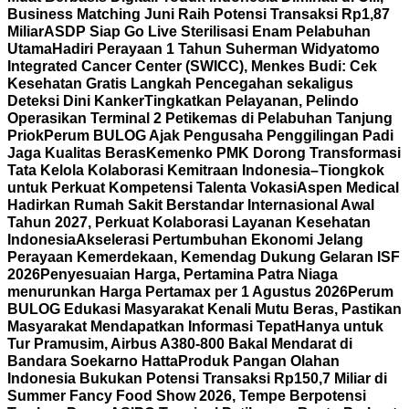
Business Matching Juni Raih Potensi Transaksi Rp1,87
Miliar
ASDP Siap Go Live Sterilisasi Enam Pelabuhan
Utama
Hadiri Perayaan 1 Tahun Suherman Widyatomo
Integrated Cancer Center (SWICC), Menkes Budi: Cek
Kesehatan Gratis Langkah Pencegahan sekaligus
Deteksi Dini Kanker
Tingkatkan Pelayanan, Pelindo
Operasikan Terminal 2 Petikemas di Pelabuhan Tanjung
Priok
Perum BULOG Ajak Pengusaha Penggilingan Padi
Jaga Kualitas Beras
Kemenko PMK Dorong Transformasi
Tata Kelola Kolaborasi Kemitraan Indonesia–Tiongkok
untuk Perkuat Kompetensi Talenta Vokasi
Aspen Medical
Hadirkan Rumah Sakit Berstandar Internasional Awal
Tahun 2027, Perkuat Kolaborasi Layanan Kesehatan
Indonesia
Akselerasi Pertumbuhan Ekonomi Jelang
Perayaan Kemerdekaan, Kemendag Dukung Gelaran ISF
2026
Penyesuaian Harga, Pertamina Patra Niaga
menurunkan Harga Pertamax per 1 Agustus 2026
Perum
BULOG Edukasi Masyarakat Kenali Mutu Beras, Pastikan
Masyarakat Mendapatkan Informasi Tepat
Hanya untuk
Tur Pramusim, Airbus A380-800 Bakal Mendarat di
Bandara Soekarno Hatta
Produk Pangan Olahan
Indonesia Bukukan Potensi Transaksi Rp150,7 Miliar di
Summer Fancy Food Show 2026, Tempe Berpotensi