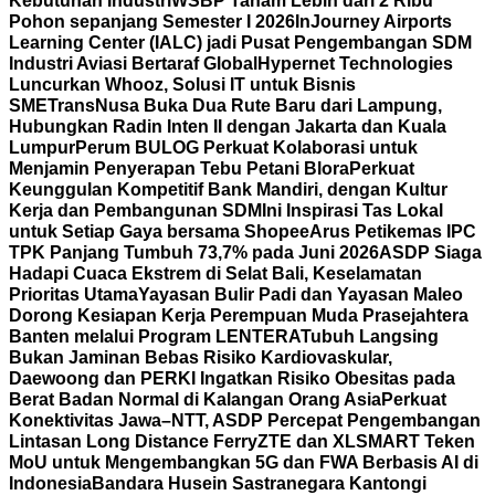
Kebutuhan Industri
WSBP Tanam Lebih dari 2 Ribu
Pohon sepanjang Semester I 2026
InJourney Airports
Learning Center (IALC) jadi Pusat Pengembangan SDM
Industri Aviasi Bertaraf Global
Hypernet Technologies
Luncurkan Whooz, Solusi IT untuk Bisnis
SME
TransNusa Buka Dua Rute Baru dari Lampung,
Hubungkan Radin Inten II dengan Jakarta dan Kuala
Lumpur
Perum BULOG Perkuat Kolaborasi untuk
Menjamin Penyerapan Tebu Petani Blora
Perkuat
Keunggulan Kompetitif Bank Mandiri, dengan Kultur
Kerja dan Pembangunan SDM
Ini Inspirasi Tas Lokal
untuk Setiap Gaya bersama Shopee
Arus Petikemas IPC
TPK Panjang Tumbuh 73,7% pada Juni 2026
ASDP Siaga
Hadapi Cuaca Ekstrem di Selat Bali, Keselamatan
Prioritas Utama
Yayasan Bulir Padi dan Yayasan Maleo
Dorong Kesiapan Kerja Perempuan Muda Prasejahtera
Banten melalui Program LENTERA
Tubuh Langsing
Bukan Jaminan Bebas Risiko Kardiovaskular,
Daewoong dan PERKI Ingatkan Risiko Obesitas pada
Berat Badan Normal di Kalangan Orang Asia
Perkuat
Konektivitas Jawa–NTT, ASDP Percepat Pengembangan
Lintasan Long Distance Ferry
ZTE dan XLSMART Teken
MoU untuk Mengembangkan 5G dan FWA Berbasis AI di
Indonesia
Bandara Husein Sastranegara Kantongi