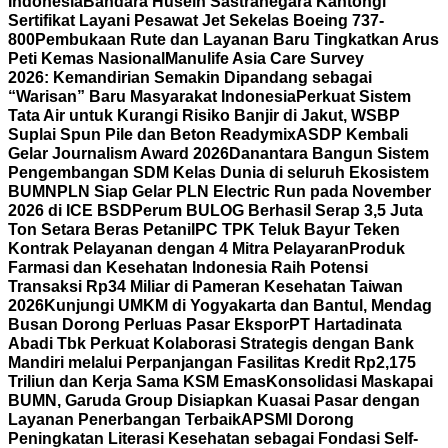
Indonesia
Bandara Husein Sastranegara Kantongi
Sertifikat Layani Pesawat Jet Sekelas Boeing 737-
800
Pembukaan Rute dan Layanan Baru Tingkatkan Arus
Peti Kemas Nasional
Manulife Asia Care Survey
2026: Kemandirian Semakin Dipandang sebagai
“Warisan” Baru Masyarakat Indonesia
Perkuat Sistem
Tata Air untuk Kurangi Risiko Banjir di Jakut, WSBP
Suplai Spun Pile dan Beton Readymix
ASDP Kembali
Gelar Journalism Award 2026
Danantara Bangun Sistem
Pengembangan SDM Kelas Dunia di seluruh Ekosistem
BUMN
PLN Siap Gelar PLN Electric Run pada November
2026 di ICE BSD
Perum BULOG Berhasil Serap 3,5 Juta
Ton Setara Beras Petani
IPC TPK Teluk Bayur Teken
Kontrak Pelayanan dengan 4 Mitra Pelayaran
Produk
Farmasi dan Kesehatan Indonesia Raih Potensi
Transaksi Rp34 Miliar di Pameran Kesehatan Taiwan
2026
Kunjungi UMKM di Yogyakarta dan Bantul, Mendag
Busan Dorong Perluas Pasar Ekspor
PT Hartadinata
Abadi Tbk Perkuat Kolaborasi Strategis dengan Bank
Mandiri melalui Perpanjangan Fasilitas Kredit Rp2,175
Triliun dan Kerja Sama KSM Emas
Konsolidasi Maskapai
BUMN, Garuda Group Disiapkan Kuasai Pasar dengan
Layanan Penerbangan Terbaik
APSMI Dorong
Peningkatan Literasi Kesehatan sebagai Fondasi Self-