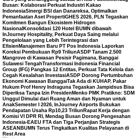
Busan: Kolaborasi Perkuat Industri Kakao
Indonesia
Sinergi BSI dan Danareksa, Optimalkan
Pemanfaatan Aset Properti
GHES 2026, PLN Tegaskan
Komitmen Bangun Ekosistem Hidrogen
Nasional
Konsolidasi 120 Hotel BUMN dibawah
InJourney Hospitality, Perkuat Daya Saing melalui
Pengelolaan yang Lebih Terintegrasi dan
Efisien
Manajemen Baru PT Pos Indonesia Laporkan
Koreksi Pembukuan Rp9 Triliun
ASDP Tanam 2.500
Mangrove di Kawasan Pesisir Pagimana, Banggai
Sulawesi Tengah
Transformasi Indonesia Financial
Group (IFG) Pangkas 12 Entitas, Perkuat Tata Kelola dan
Cegah Kesalahan Investasi
ASDP Dorong Pertumbuhan
Ekonomi Kawasan Banggai
Tak Ada di KUHAP, Pakar
Hukum Prof Henry Indraguna Tegaskan Jampidsus Bisa
Diperiksa Tanpa Izin Presiden
Menko PMK Pratikno: SDM
Unggul Dimulai dari Ruang Aman dan Nyaman untuk
Anak
Semester I 2026, InJourney Airports Bukukan
Pendapatan Usaha Rp10,23 Triliun
Rapat Kerja dengan
Komisi VI DPR RI, Mendag Busan Dorong Pengesahan
Indonesia-EAEU FTA dan Tiga Perjanjian Strategis
ASEAN
BUMN Terus Tingkatkan Kualitas Pelayanan di
Rest Area