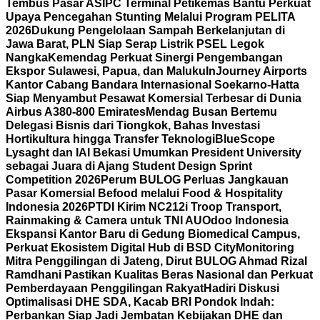
Tembus Pasar AS
IPC Terminal Petikemas Bantu Perkuat
Upaya Pencegahan Stunting Melalui Program PELITA
2026
Dukung Pengelolaan Sampah Berkelanjutan di
Jawa Barat, PLN Siap Serap Listrik PSEL Legok
Nangka
Kemendag Perkuat Sinergi Pengembangan
Ekspor Sulawesi, Papua, dan Maluku
InJourney Airports
Kantor Cabang Bandara Internasional Soekarno-Hatta
Siap Menyambut Pesawat Komersial Terbesar di Dunia
Airbus A380-800 Emirates
Mendag Busan Bertemu
Delegasi Bisnis dari Tiongkok, Bahas Investasi
Hortikultura hingga Transfer Teknologi
BlueScope
Lysaght dan IAI Bekasi Umumkan President University
sebagai Juara di Ajang Student Design Sprint
Competition 2026
Perum BULOG Perluas Jangkauan
Pasar Komersial Befood melalui Food & Hospitality
Indonesia 2026
PTDI Kirim NC212i Troop Transport,
Rainmaking & Camera untuk TNI AU
Odoo Indonesia
Ekspansi Kantor Baru di Gedung Biomedical Campus,
Perkuat Ekosistem Digital Hub di BSD City
Monitoring
Mitra Penggilingan di Jateng, Dirut BULOG Ahmad Rizal
Ramdhani Pastikan Kualitas Beras Nasional dan Perkuat
Pemberdayaan Penggilingan Rakyat
Hadiri Diskusi
Optimalisasi DHE SDA, Kacab BRI Pondok Indah:
Perbankan Siap Jadi Jembatan Kebijakan DHE dan