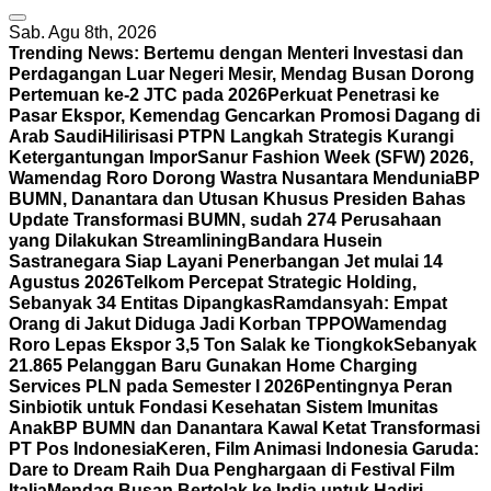
Sab. Agu 8th, 2026
Trending News:
Bertemu dengan Menteri Investasi dan
Perdagangan Luar Negeri Mesir, Mendag Busan Dorong
Pertemuan ke-2 JTC pada 2026
Perkuat Penetrasi ke
Pasar Ekspor, Kemendag Gencarkan Promosi Dagang di
Arab Saudi
Hilirisasi PTPN Langkah Strategis Kurangi
Ketergantungan Impor
Sanur Fashion Week (SFW) 2026,
Wamendag Roro Dorong Wastra Nusantara Mendunia
BP
BUMN, Danantara dan Utusan Khusus Presiden Bahas
Update Transformasi BUMN, sudah 274 Perusahaan
yang Dilakukan Streamlining
Bandara Husein
Sastranegara Siap Layani Penerbangan Jet mulai 14
Agustus 2026
Telkom Percepat Strategic Holding,
Sebanyak 34 Entitas Dipangkas
Ramdansyah: Empat
Orang di Jakut Diduga Jadi Korban TPPO
Wamendag
Roro Lepas Ekspor 3,5 Ton Salak ke Tiongkok
Sebanyak
21.865 Pelanggan Baru Gunakan Home Charging
Services PLN pada Semester I 2026
Pentingnya Peran
Sinbiotik untuk Fondasi Kesehatan Sistem Imunitas
Anak
BP BUMN dan Danantara Kawal Ketat Transformasi
PT Pos Indonesia
Keren, Film Animasi Indonesia Garuda:
Dare to Dream Raih Dua Penghargaan di Festival Film
Italia
Mendag Busan Bertolak ke India untuk Hadiri