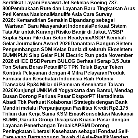
Sertifikat Layani Pesawat Jet Sekelas Boeing 737-
800
Pembukaan Rute dan Layanan Baru Tingkatkan Arus
Peti Kemas Nasional
Manulife Asia Care Survey
2026: Kemandirian Semakin Dipandang sebagai
“Warisan” Baru Masyarakat Indonesia
Perkuat Sistem
Tata Air untuk Kurangi Risiko Banjir di Jakut, WSBP
Suplai Spun Pile dan Beton Readymix
ASDP Kembali
Gelar Journalism Award 2026
Danantara Bangun Sistem
Pengembangan SDM Kelas Dunia di seluruh Ekosistem
BUMN
PLN Siap Gelar PLN Electric Run pada November
2026 di ICE BSD
Perum BULOG Berhasil Serap 3,5 Juta
Ton Setara Beras Petani
IPC TPK Teluk Bayur Teken
Kontrak Pelayanan dengan 4 Mitra Pelayaran
Produk
Farmasi dan Kesehatan Indonesia Raih Potensi
Transaksi Rp34 Miliar di Pameran Kesehatan Taiwan
2026
Kunjungi UMKM di Yogyakarta dan Bantul, Mendag
Busan Dorong Perluas Pasar Ekspor
PT Hartadinata
Abadi Tbk Perkuat Kolaborasi Strategis dengan Bank
Mandiri melalui Perpanjangan Fasilitas Kredit Rp2,175
Triliun dan Kerja Sama KSM Emas
Konsolidasi Maskapai
BUMN, Garuda Group Disiapkan Kuasai Pasar dengan
Layanan Penerbangan Terbaik
APSMI Dorong
Peningkatan Literasi Kesehatan sebagai Fondasi Self-
Care yang Bertanggung Jawab di Asia-Pasifik
Mendag