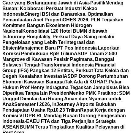
Care yang Bertanggung Jawab di Asia-Pasifik
Mendag
Busan: Kolaborasi Perkuat Industri Kakao
Indonesia
Sinergi BSI dan Danareksa, Optimalkan
Pemanfaatan Aset Properti
GHES 2026, PLN Tegaskan
Komitmen Bangun Ekosistem Hidrogen
Nasional
Konsolidasi 120 Hotel BUMN dibawah
InJourney Hospitality, Perkuat Daya Saing melalui
Pengelolaan yang Lebih Terintegrasi dan
Efisien
Manajemen Baru PT Pos Indonesia Laporkan
Koreksi Pembukuan Rp9 Triliun
ASDP Tanam 2.500
Mangrove di Kawasan Pesisir Pagimana, Banggai
Sulawesi Tengah
Transformasi Indonesia Financial
Group (IFG) Pangkas 12 Entitas, Perkuat Tata Kelola dan
Cegah Kesalahan Investasi
ASDP Dorong Pertumbuhan
Ekonomi Kawasan Banggai
Tak Ada di KUHAP, Pakar
Hukum Prof Henry Indraguna Tegaskan Jampidsus Bisa
Diperiksa Tanpa Izin Presiden
Menko PMK Pratikno: SDM
Unggul Dimulai dari Ruang Aman dan Nyaman untuk
Anak
Semester I 2026, InJourney Airports Bukukan
Pendapatan Usaha Rp10,23 Triliun
Rapat Kerja dengan
Komisi VI DPR RI, Mendag Busan Dorong Pengesahan
Indonesia-EAEU FTA dan Tiga Perjanjian Strategis
ASEAN
BUMN Terus Tingkatkan Kualitas Pelayanan di
Rest Area