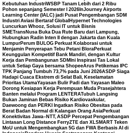
Kebutuhan Industri
WSBP Tanam Lebih dari 2 Ribu
Pohon sepanjang Semester I 2026
InJourney Airports
Learning Center (IALC) jadi Pusat Pengembangan SDM
Industri Aviasi Bertaraf Global
Hypernet Technologies
Luncurkan Whooz, Solusi IT untuk Bisnis
SME
TransNusa Buka Dua Rute Baru dari Lampung,
Hubungkan Radin Inten II dengan Jakarta dan Kuala
Lumpur
Perum BULOG Perkuat Kolaborasi untuk
Menjamin Penyerapan Tebu Petani Blora
Perkuat
Keunggulan Kompetitif Bank Mandiri, dengan Kultur
Kerja dan Pembangunan SDM
Ini Inspirasi Tas Lokal
untuk Setiap Gaya bersama Shopee
Arus Petikemas IPC
TPK Panjang Tumbuh 73,7% pada Juni 2026
ASDP Siaga
Hadapi Cuaca Ekstrem di Selat Bali, Keselamatan
Prioritas Utama
Yayasan Bulir Padi dan Yayasan Maleo
Dorong Kesiapan Kerja Perempuan Muda Prasejahtera
Banten melalui Program LENTERA
Tubuh Langsing
Bukan Jaminan Bebas Risiko Kardiovaskular,
Daewoong dan PERKI Ingatkan Risiko Obesitas pada
Berat Badan Normal di Kalangan Orang Asia
Perkuat
Konektivitas Jawa–NTT, ASDP Percepat Pengembangan
Lintasan Long Distance Ferry
ZTE dan XLSMART Teken
MoU untuk Mengembangkan 5G dan FWA Berbasis AI di