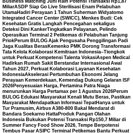
Business Matching Juni Raih Potensi Transaksi Rp1,87
Miliar
ASDP Siap Go Live Sterilisasi Enam Pelabuhan
Utama
Hadiri Perayaan 1 Tahun Suherman Widyatomo
Integrated Cancer Center (SWICC), Menkes Budi: Cek
Kesehatan Gratis Langkah Pencegahan sekaligus
Deteksi Dini Kanker
Tingkatkan Pelayanan, Pelindo
Operasikan Terminal 2 Petikemas di Pelabuhan Tanjung
Priok
Perum BULOG Ajak Pengusaha Penggilingan Padi
Jaga Kualitas Beras
Kemenko PMK Dorong Transformasi
Tata Kelola Kolaborasi Kemitraan Indonesia–Tiongkok
untuk Perkuat Kompetensi Talenta Vokasi
Aspen Medical
Hadirkan Rumah Sakit Berstandar Internasional Awal
Tahun 2027, Perkuat Kolaborasi Layanan Kesehatan
Indonesia
Akselerasi Pertumbuhan Ekonomi Jelang
Perayaan Kemerdekaan, Kemendag Dukung Gelaran ISF
2026
Penyesuaian Harga, Pertamina Patra Niaga
menurunkan Harga Pertamax per 1 Agustus 2026
Perum
BULOG Edukasi Masyarakat Kenali Mutu Beras, Pastikan
Masyarakat Mendapatkan Informasi Tepat
Hanya untuk
Tur Pramusim, Airbus A380-800 Bakal Mendarat di
Bandara Soekarno Hatta
Produk Pangan Olahan
Indonesia Bukukan Potensi Transaksi Rp150,7 Miliar di
Summer Fancy Food Show 2026, Tempe Berpotensi
Tembus Pasar AS
IPC Terminal Petikemas Bantu Perkuat