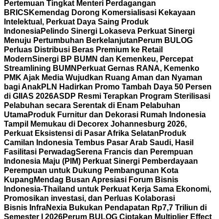
Pertemuan Tingkat Menteri Perdagangan
BRICS
Kemendag Dorong Komersialisasi Kekayaan
Intelektual, Perkuat Daya Saing Produk
Indonesia
Pelindo Sinergi Lokaseva Perkuat Sinergi
Menuju Pertumbuhan Berkelanjutan
Perum BULOG
Perluas Distribusi Beras Premium ke Retail
Modern
Sinergi BP BUMN dan Kemenkeu, Percepat
Streamlining BUMN
Perkuat Gernas RANA, Kemenko
PMK Ajak Media Wujudkan Ruang Aman dan Nyaman
bagi Anak
PLN Hadirkan Promo Tambah Daya 50 Persen
di GIIAS 2026
ASDP Resmi Terapkan Program Sterilisasi
Pelabuhan secara Serentak di Enam Pelabuhan
Utama
Produk Furnitur dan Dekorasi Rumah Indonesia
Tampil Memukau di Decorex Johannesburg 2026,
Perkuat Eksistensi di Pasar Afrika Selatan
Produk
Camilan Indonesia Tembus Pasar Arab Saudi, Hasil
Fasilitasi Perwadag
Serena Francis dan Perempuan
Indonesia Maju (PIM) Perkuat Sinergi Pemberdayaan
Perempuan untuk Dukung Pembangunan Kota
Kupang
Mendag Busan Apresiasi Forum Bisnis
Indonesia-Thailand untuk Perkuat Kerja Sama Ekonomi,
Promosikan investasi, dan Perluas Kolaborasi
Bisnis
InfraNexia Bukukan Pendapatan Rp7,7 Triliun di
Semester I 2026
Perum BULOG Ciptakan Multiplier Effect