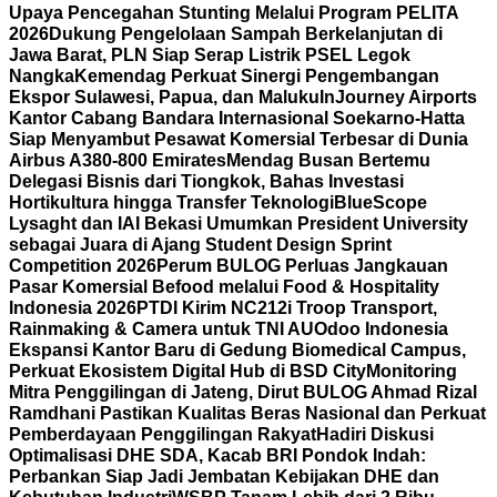
Upaya Pencegahan Stunting Melalui Program PELITA
2026
Dukung Pengelolaan Sampah Berkelanjutan di
Jawa Barat, PLN Siap Serap Listrik PSEL Legok
Nangka
Kemendag Perkuat Sinergi Pengembangan
Ekspor Sulawesi, Papua, dan Maluku
InJourney Airports
Kantor Cabang Bandara Internasional Soekarno-Hatta
Siap Menyambut Pesawat Komersial Terbesar di Dunia
Airbus A380-800 Emirates
Mendag Busan Bertemu
Delegasi Bisnis dari Tiongkok, Bahas Investasi
Hortikultura hingga Transfer Teknologi
BlueScope
Lysaght dan IAI Bekasi Umumkan President University
sebagai Juara di Ajang Student Design Sprint
Competition 2026
Perum BULOG Perluas Jangkauan
Pasar Komersial Befood melalui Food & Hospitality
Indonesia 2026
PTDI Kirim NC212i Troop Transport,
Rainmaking & Camera untuk TNI AU
Odoo Indonesia
Ekspansi Kantor Baru di Gedung Biomedical Campus,
Perkuat Ekosistem Digital Hub di BSD City
Monitoring
Mitra Penggilingan di Jateng, Dirut BULOG Ahmad Rizal
Ramdhani Pastikan Kualitas Beras Nasional dan Perkuat
Pemberdayaan Penggilingan Rakyat
Hadiri Diskusi
Optimalisasi DHE SDA, Kacab BRI Pondok Indah:
Perbankan Siap Jadi Jembatan Kebijakan DHE dan