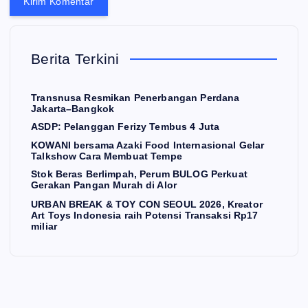
I
ok
O
ber
Be
UL
sa
ras
20
Berita Terkini
ma
Be
26,
a
Az
rli
Kr
Transnusa Resmikan Penerbangan Perdana
aki
mp
eat
Jakarta–Bangkok
Fo
ah,
or
ASDP: Pelanggan Ferizy Tembus 4 Juta
od
Pe
Art
KOWANI bersama Azaki Food Internasional Gelar
Talkshow Cara Membuat Tempe
Int
ru
To
N
Stok Beras Berlimpah, Perum BULOG Perkuat
E
ern
m
ys
W
Gerakan Pangan Murah di Alor
S
asi
BU
Ind
URBAN BREAK & TOY CON SEOUL 2026, Kreator
Art Toys Indonesia raih Potensi Transaksi Rp17
AS
on
LO
on
miliar
DP
al
G
esi
r
:
Ge
Pe
a
Pe
lar
rku
rai
lan
Tal
at
h