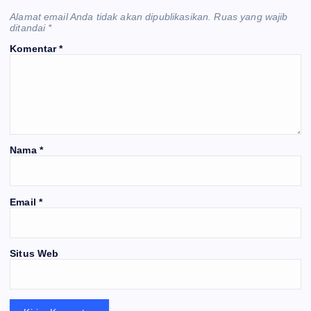
E
Alamat email Anda tidak akan dipublikasikan.
Ruas yang wajib
K
O
ditandai
*
N
O
M
Komentar
*
I
U
RB
AN
BR
Nama
*
EA
K
&
Email
*
N
E
TO
W
S
Y
K
C
Situs Web
N
E
O
O
W
S
W
N
AN
St
SE