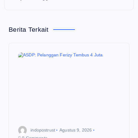
g
a
Berita Terkait
s
i
p
o
s
indopostrust
Agustus 9, 2026