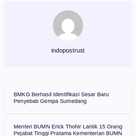
indopostrust
N
BMKG Berhasil Identifikasi Sesar Baru
a
Penyebab Gempa Sumedang
v
Menteri BUMN Erick Thohir Lantik 15 Orang
i
Pejabat Tinggi Pratama Kementerian BUMN