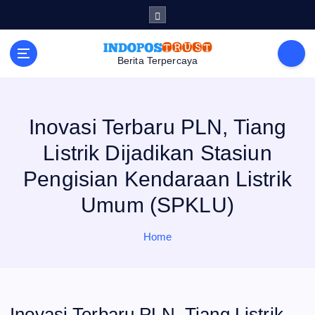
S
k
i
p
t
Berita Terpercaya
o
c
o
n
t
e
Inovasi Terbaru PLN, Tiang
n
t
Listrik Dijadikan Stasiun
Pengisian Kendaraan Listrik
Umum (SPKLU)
Home
Inovasi Terbaru PLN, Tiang Listrik