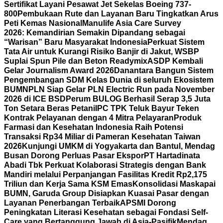
Sertifikat Layani Pesawat Jet Sekelas Boeing 737-
800
Pembukaan Rute dan Layanan Baru Tingkatkan Arus
Peti Kemas Nasional
Manulife Asia Care Survey
2026: Kemandirian Semakin Dipandang sebagai
“Warisan” Baru Masyarakat Indonesia
Perkuat Sistem
Tata Air untuk Kurangi Risiko Banjir di Jakut, WSBP
Suplai Spun Pile dan Beton Readymix
ASDP Kembali
Gelar Journalism Award 2026
Danantara Bangun Sistem
Pengembangan SDM Kelas Dunia di seluruh Ekosistem
BUMN
PLN Siap Gelar PLN Electric Run pada November
2026 di ICE BSD
Perum BULOG Berhasil Serap 3,5 Juta
Ton Setara Beras Petani
IPC TPK Teluk Bayur Teken
Kontrak Pelayanan dengan 4 Mitra Pelayaran
Produk
Farmasi dan Kesehatan Indonesia Raih Potensi
Transaksi Rp34 Miliar di Pameran Kesehatan Taiwan
2026
Kunjungi UMKM di Yogyakarta dan Bantul, Mendag
Busan Dorong Perluas Pasar Ekspor
PT Hartadinata
Abadi Tbk Perkuat Kolaborasi Strategis dengan Bank
Mandiri melalui Perpanjangan Fasilitas Kredit Rp2,175
Triliun dan Kerja Sama KSM Emas
Konsolidasi Maskapai
BUMN, Garuda Group Disiapkan Kuasai Pasar dengan
Layanan Penerbangan Terbaik
APSMI Dorong
Peningkatan Literasi Kesehatan sebagai Fondasi Self-
Care yang Bertanggung Jawab di Asia-Pasifik
Mendag