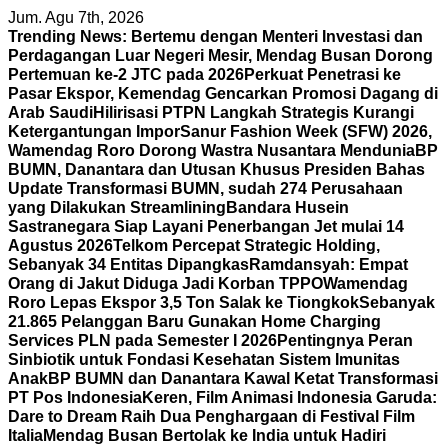
Skip
Jum. Agu 7th, 2026
to
Trending News:
Bertemu dengan Menteri Investasi dan
content
Perdagangan Luar Negeri Mesir, Mendag Busan Dorong
Pertemuan ke-2 JTC pada 2026
Perkuat Penetrasi ke
Pasar Ekspor, Kemendag Gencarkan Promosi Dagang di
Arab Saudi
Hilirisasi PTPN Langkah Strategis Kurangi
Ketergantungan Impor
Sanur Fashion Week (SFW) 2026,
Wamendag Roro Dorong Wastra Nusantara Mendunia
BP
BUMN, Danantara dan Utusan Khusus Presiden Bahas
Update Transformasi BUMN, sudah 274 Perusahaan
yang Dilakukan Streamlining
Bandara Husein
Sastranegara Siap Layani Penerbangan Jet mulai 14
Agustus 2026
Telkom Percepat Strategic Holding,
Sebanyak 34 Entitas Dipangkas
Ramdansyah: Empat
Orang di Jakut Diduga Jadi Korban TPPO
Wamendag
Roro Lepas Ekspor 3,5 Ton Salak ke Tiongkok
Sebanyak
21.865 Pelanggan Baru Gunakan Home Charging
Services PLN pada Semester I 2026
Pentingnya Peran
Sinbiotik untuk Fondasi Kesehatan Sistem Imunitas
Anak
BP BUMN dan Danantara Kawal Ketat Transformasi
PT Pos Indonesia
Keren, Film Animasi Indonesia Garuda:
Dare to Dream Raih Dua Penghargaan di Festival Film
Italia
Mendag Busan Bertolak ke India untuk Hadiri