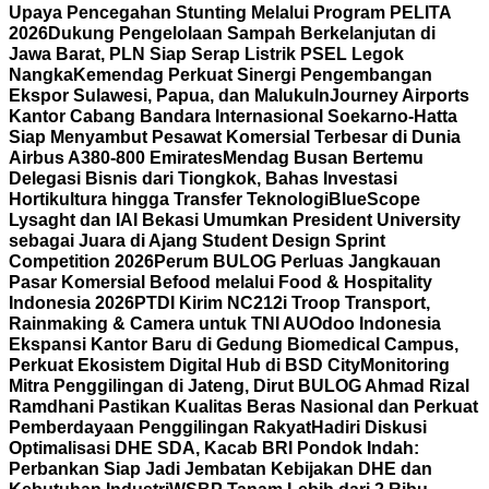
Upaya Pencegahan Stunting Melalui Program PELITA
2026
Dukung Pengelolaan Sampah Berkelanjutan di
Jawa Barat, PLN Siap Serap Listrik PSEL Legok
Nangka
Kemendag Perkuat Sinergi Pengembangan
Ekspor Sulawesi, Papua, dan Maluku
InJourney Airports
Kantor Cabang Bandara Internasional Soekarno-Hatta
Siap Menyambut Pesawat Komersial Terbesar di Dunia
Airbus A380-800 Emirates
Mendag Busan Bertemu
Delegasi Bisnis dari Tiongkok, Bahas Investasi
Hortikultura hingga Transfer Teknologi
BlueScope
Lysaght dan IAI Bekasi Umumkan President University
sebagai Juara di Ajang Student Design Sprint
Competition 2026
Perum BULOG Perluas Jangkauan
Pasar Komersial Befood melalui Food & Hospitality
Indonesia 2026
PTDI Kirim NC212i Troop Transport,
Rainmaking & Camera untuk TNI AU
Odoo Indonesia
Ekspansi Kantor Baru di Gedung Biomedical Campus,
Perkuat Ekosistem Digital Hub di BSD City
Monitoring
Mitra Penggilingan di Jateng, Dirut BULOG Ahmad Rizal
Ramdhani Pastikan Kualitas Beras Nasional dan Perkuat
Pemberdayaan Penggilingan Rakyat
Hadiri Diskusi
Optimalisasi DHE SDA, Kacab BRI Pondok Indah:
Perbankan Siap Jadi Jembatan Kebijakan DHE dan