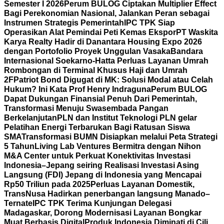
Semester I 2026
Perum BULOG Ciptakan Multiplier Effect
Bagi Perekonomian Nasional, Jalankan Peran sebagai
Instrumen Strategis Pemerintah
IPC TPK Siap
Operasikan Alat Pemindai Peti Kemas Ekspor
PT Waskita
Karya Realty Hadir di Danantara Housing Expo 2026
dengan Portofolio Proyek Unggulan Vasaka
Bandara
Internasional Soekarno-Hatta Perluas Layanan Umrah
Rombongan di Terminal Khusus Haji dan Umrah
2F
Patriot Bond Digugat di MK: Solusi Modal atau Celah
Hukum? Ini Kata Prof Henry Indraguna
Perum BULOG
Dapat Dukungan Finansial Penuh Dari Pemerintah,
Transformasi Menuju Swasembada Pangan
Berkelanjutan
PLN dan Institut Teknologi PLN gelar
Pelatihan Energi Terbarukan Bagi Ratusan Siswa
SMA
Transformasi BUMN Disiapkan melalui Peta Strategi
5 Tahun
Living Lab Ventures Bermitra dengan Nihon
M&A Center untuk Perkuat Konektivitas Investasi
Indonesia–Jepang seiring Realisasi Investasi Asing
Langsung (FDI) Jepang di Indonesia yang Mencapai
Rp50 Triliun pada 2025
Perluas Layanan Domestik,
TransNusa Hadirkan penerbangan langsung Manado–
Ternate
IPC TPK Terima Kunjungan Delegasi
Madagaskar, Dorong Modernisasi Layanan Bongkar
Muat Berbasis Digital
Produk Indonesia Diminati di Cili,