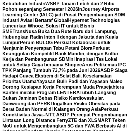
Kebutuhan Industri
WSBP Tanam Lebih dari 2 Ribu
Pohon sepanjang Semester I 2026
InJourney Airports
Learning Center (IALC) jadi Pusat Pengembangan SDM
Industri Aviasi Bertaraf Global
Hypernet Technologies
Luncurkan Whooz, Solusi IT untuk Bisnis
SME
TransNusa Buka Dua Rute Baru dari Lampung,
Hubungkan Radin Inten II dengan Jakarta dan Kuala
Lumpur
Perum BULOG Perkuat Kolaborasi untuk
Menjamin Penyerapan Tebu Petani Blora
Perkuat
Keunggulan Kompetitif Bank Mandiri, dengan Kultur
Kerja dan Pembangunan SDM
Ini Inspirasi Tas Lokal
untuk Setiap Gaya bersama Shopee
Arus Petikemas IPC
TPK Panjang Tumbuh 73,7% pada Juni 2026
ASDP Siaga
Hadapi Cuaca Ekstrem di Selat Bali, Keselamatan
Prioritas Utama
Yayasan Bulir Padi dan Yayasan Maleo
Dorong Kesiapan Kerja Perempuan Muda Prasejahtera
Banten melalui Program LENTERA
Tubuh Langsing
Bukan Jaminan Bebas Risiko Kardiovaskular,
Daewoong dan PERKI Ingatkan Risiko Obesitas pada
Berat Badan Normal di Kalangan Orang Asia
Perkuat
Konektivitas Jawa–NTT, ASDP Percepat Pengembangan
Lintasan Long Distance Ferry
ZTE dan XLSMART Teken
MoU untuk Mengembangkan 5G dan FWA Berbasis AI di