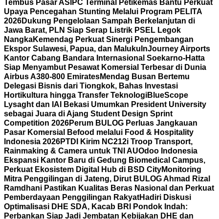
Tembus Pasar AS
IPC Terminal Petikemas Bantu Perkuat
Upaya Pencegahan Stunting Melalui Program PELITA
2026
Dukung Pengelolaan Sampah Berkelanjutan di
Jawa Barat, PLN Siap Serap Listrik PSEL Legok
Nangka
Kemendag Perkuat Sinergi Pengembangan
Ekspor Sulawesi, Papua, dan Maluku
InJourney Airports
Kantor Cabang Bandara Internasional Soekarno-Hatta
Siap Menyambut Pesawat Komersial Terbesar di Dunia
Airbus A380-800 Emirates
Mendag Busan Bertemu
Delegasi Bisnis dari Tiongkok, Bahas Investasi
Hortikultura hingga Transfer Teknologi
BlueScope
Lysaght dan IAI Bekasi Umumkan President University
sebagai Juara di Ajang Student Design Sprint
Competition 2026
Perum BULOG Perluas Jangkauan
Pasar Komersial Befood melalui Food & Hospitality
Indonesia 2026
PTDI Kirim NC212i Troop Transport,
Rainmaking & Camera untuk TNI AU
Odoo Indonesia
Ekspansi Kantor Baru di Gedung Biomedical Campus,
Perkuat Ekosistem Digital Hub di BSD City
Monitoring
Mitra Penggilingan di Jateng, Dirut BULOG Ahmad Rizal
Ramdhani Pastikan Kualitas Beras Nasional dan Perkuat
Pemberdayaan Penggilingan Rakyat
Hadiri Diskusi
Optimalisasi DHE SDA, Kacab BRI Pondok Indah:
Perbankan Siap Jadi Jembatan Kebijakan DHE dan