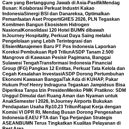
Care yang Bertanggung Jawab di Asia-Pasifik
Mendag
Busan: Kolaborasi Perkuat Industri Kakao
Indonesia
Sinergi BSI dan Danareksa, Optimalkan
Pemanfaatan Aset Properti
GHES 2026, PLN Tegaskan
Komitmen Bangun Ekosistem Hidrogen
Nasional
Konsolidasi 120 Hotel BUMN dibawah
InJourney Hospitality, Perkuat Daya Saing melalui
Pengelolaan yang Lebih Terintegrasi dan
Efisien
Manajemen Baru PT Pos Indonesia Laporkan
Koreksi Pembukuan Rp9 Triliun
ASDP Tanam 2.500
Mangrove di Kawasan Pesisir Pagimana, Banggai
Sulawesi Tengah
Transformasi Indonesia Financial
Group (IFG) Pangkas 12 Entitas, Perkuat Tata Kelola dan
Cegah Kesalahan Investasi
ASDP Dorong Pertumbuhan
Ekonomi Kawasan Banggai
Tak Ada di KUHAP, Pakar
Hukum Prof Henry Indraguna Tegaskan Jampidsus Bisa
Diperiksa Tanpa Izin Presiden
Menko PMK Pratikno: SDM
Unggul Dimulai dari Ruang Aman dan Nyaman untuk
Anak
Semester I 2026, InJourney Airports Bukukan
Pendapatan Usaha Rp10,23 Triliun
Rapat Kerja dengan
Komisi VI DPR RI, Mendag Busan Dorong Pengesahan
Indonesia-EAEU FTA dan Tiga Perjanjian Strategis
ASEAN
BUMN Terus Tingkatkan Kualitas Pelayanan di
Rest Area