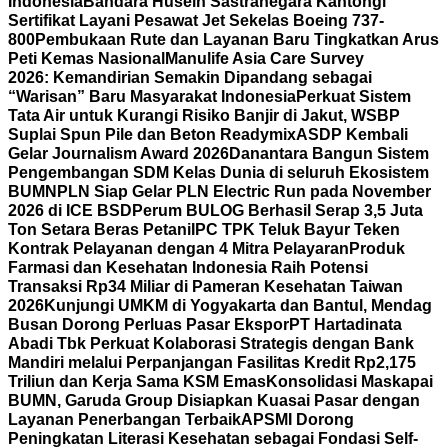
Indonesia
Bandara Husein Sastranegara Kantongi
Sertifikat Layani Pesawat Jet Sekelas Boeing 737-
800
Pembukaan Rute dan Layanan Baru Tingkatkan Arus
Peti Kemas Nasional
Manulife Asia Care Survey
2026: Kemandirian Semakin Dipandang sebagai
“Warisan” Baru Masyarakat Indonesia
Perkuat Sistem
Tata Air untuk Kurangi Risiko Banjir di Jakut, WSBP
Suplai Spun Pile dan Beton Readymix
ASDP Kembali
Gelar Journalism Award 2026
Danantara Bangun Sistem
Pengembangan SDM Kelas Dunia di seluruh Ekosistem
BUMN
PLN Siap Gelar PLN Electric Run pada November
2026 di ICE BSD
Perum BULOG Berhasil Serap 3,5 Juta
Ton Setara Beras Petani
IPC TPK Teluk Bayur Teken
Kontrak Pelayanan dengan 4 Mitra Pelayaran
Produk
Farmasi dan Kesehatan Indonesia Raih Potensi
Transaksi Rp34 Miliar di Pameran Kesehatan Taiwan
2026
Kunjungi UMKM di Yogyakarta dan Bantul, Mendag
Busan Dorong Perluas Pasar Ekspor
PT Hartadinata
Abadi Tbk Perkuat Kolaborasi Strategis dengan Bank
Mandiri melalui Perpanjangan Fasilitas Kredit Rp2,175
Triliun dan Kerja Sama KSM Emas
Konsolidasi Maskapai
BUMN, Garuda Group Disiapkan Kuasai Pasar dengan
Layanan Penerbangan Terbaik
APSMI Dorong
Peningkatan Literasi Kesehatan sebagai Fondasi Self-