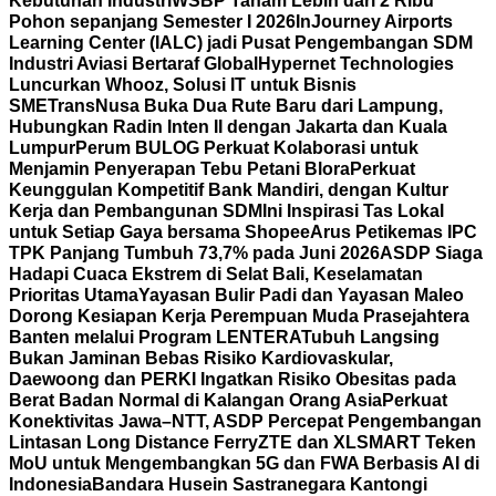
Kebutuhan Industri
WSBP Tanam Lebih dari 2 Ribu
Pohon sepanjang Semester I 2026
InJourney Airports
Learning Center (IALC) jadi Pusat Pengembangan SDM
Industri Aviasi Bertaraf Global
Hypernet Technologies
Luncurkan Whooz, Solusi IT untuk Bisnis
SME
TransNusa Buka Dua Rute Baru dari Lampung,
Hubungkan Radin Inten II dengan Jakarta dan Kuala
Lumpur
Perum BULOG Perkuat Kolaborasi untuk
Menjamin Penyerapan Tebu Petani Blora
Perkuat
Keunggulan Kompetitif Bank Mandiri, dengan Kultur
Kerja dan Pembangunan SDM
Ini Inspirasi Tas Lokal
untuk Setiap Gaya bersama Shopee
Arus Petikemas IPC
TPK Panjang Tumbuh 73,7% pada Juni 2026
ASDP Siaga
Hadapi Cuaca Ekstrem di Selat Bali, Keselamatan
Prioritas Utama
Yayasan Bulir Padi dan Yayasan Maleo
Dorong Kesiapan Kerja Perempuan Muda Prasejahtera
Banten melalui Program LENTERA
Tubuh Langsing
Bukan Jaminan Bebas Risiko Kardiovaskular,
Daewoong dan PERKI Ingatkan Risiko Obesitas pada
Berat Badan Normal di Kalangan Orang Asia
Perkuat
Konektivitas Jawa–NTT, ASDP Percepat Pengembangan
Lintasan Long Distance Ferry
ZTE dan XLSMART Teken
MoU untuk Mengembangkan 5G dan FWA Berbasis AI di
Indonesia
Bandara Husein Sastranegara Kantongi