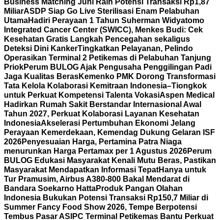
Business Matching Juni Raih Potensi Transaksi Rp1,87
Miliar
ASDP Siap Go Live Sterilisasi Enam Pelabuhan
Utama
Hadiri Perayaan 1 Tahun Suherman Widyatomo
Integrated Cancer Center (SWICC), Menkes Budi: Cek
Kesehatan Gratis Langkah Pencegahan sekaligus
Deteksi Dini Kanker
Tingkatkan Pelayanan, Pelindo
Operasikan Terminal 2 Petikemas di Pelabuhan Tanjung
Priok
Perum BULOG Ajak Pengusaha Penggilingan Padi
Jaga Kualitas Beras
Kemenko PMK Dorong Transformasi
Tata Kelola Kolaborasi Kemitraan Indonesia–Tiongkok
untuk Perkuat Kompetensi Talenta Vokasi
Aspen Medical
Hadirkan Rumah Sakit Berstandar Internasional Awal
Tahun 2027, Perkuat Kolaborasi Layanan Kesehatan
Indonesia
Akselerasi Pertumbuhan Ekonomi Jelang
Perayaan Kemerdekaan, Kemendag Dukung Gelaran ISF
2026
Penyesuaian Harga, Pertamina Patra Niaga
menurunkan Harga Pertamax per 1 Agustus 2026
Perum
BULOG Edukasi Masyarakat Kenali Mutu Beras, Pastikan
Masyarakat Mendapatkan Informasi Tepat
Hanya untuk
Tur Pramusim, Airbus A380-800 Bakal Mendarat di
Bandara Soekarno Hatta
Produk Pangan Olahan
Indonesia Bukukan Potensi Transaksi Rp150,7 Miliar di
Summer Fancy Food Show 2026, Tempe Berpotensi
Tembus Pasar AS
IPC Terminal Petikemas Bantu Perkuat