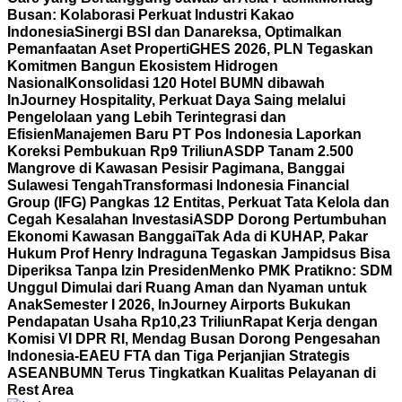
Busan: Kolaborasi Perkuat Industri Kakao
Indonesia
Sinergi BSI dan Danareksa, Optimalkan
Pemanfaatan Aset Properti
GHES 2026, PLN Tegaskan
Komitmen Bangun Ekosistem Hidrogen
Nasional
Konsolidasi 120 Hotel BUMN dibawah
InJourney Hospitality, Perkuat Daya Saing melalui
Pengelolaan yang Lebih Terintegrasi dan
Efisien
Manajemen Baru PT Pos Indonesia Laporkan
Koreksi Pembukuan Rp9 Triliun
ASDP Tanam 2.500
Mangrove di Kawasan Pesisir Pagimana, Banggai
Sulawesi Tengah
Transformasi Indonesia Financial
Group (IFG) Pangkas 12 Entitas, Perkuat Tata Kelola dan
Cegah Kesalahan Investasi
ASDP Dorong Pertumbuhan
Ekonomi Kawasan Banggai
Tak Ada di KUHAP, Pakar
Hukum Prof Henry Indraguna Tegaskan Jampidsus Bisa
Diperiksa Tanpa Izin Presiden
Menko PMK Pratikno: SDM
Unggul Dimulai dari Ruang Aman dan Nyaman untuk
Anak
Semester I 2026, InJourney Airports Bukukan
Pendapatan Usaha Rp10,23 Triliun
Rapat Kerja dengan
Komisi VI DPR RI, Mendag Busan Dorong Pengesahan
Indonesia-EAEU FTA dan Tiga Perjanjian Strategis
ASEAN
BUMN Terus Tingkatkan Kualitas Pelayanan di
Rest Area