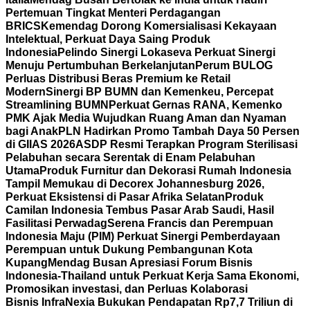
Pertemuan Tingkat Menteri Perdagangan
BRICS
Kemendag Dorong Komersialisasi Kekayaan
Intelektual, Perkuat Daya Saing Produk
Indonesia
Pelindo Sinergi Lokaseva Perkuat Sinergi
Menuju Pertumbuhan Berkelanjutan
Perum BULOG
Perluas Distribusi Beras Premium ke Retail
Modern
Sinergi BP BUMN dan Kemenkeu, Percepat
Streamlining BUMN
Perkuat Gernas RANA, Kemenko
PMK Ajak Media Wujudkan Ruang Aman dan Nyaman
bagi Anak
PLN Hadirkan Promo Tambah Daya 50 Persen
di GIIAS 2026
ASDP Resmi Terapkan Program Sterilisasi
Pelabuhan secara Serentak di Enam Pelabuhan
Utama
Produk Furnitur dan Dekorasi Rumah Indonesia
Tampil Memukau di Decorex Johannesburg 2026,
Perkuat Eksistensi di Pasar Afrika Selatan
Produk
Camilan Indonesia Tembus Pasar Arab Saudi, Hasil
Fasilitasi Perwadag
Serena Francis dan Perempuan
Indonesia Maju (PIM) Perkuat Sinergi Pemberdayaan
Perempuan untuk Dukung Pembangunan Kota
Kupang
Mendag Busan Apresiasi Forum Bisnis
Indonesia-Thailand untuk Perkuat Kerja Sama Ekonomi,
Promosikan investasi, dan Perluas Kolaborasi
Bisnis
InfraNexia Bukukan Pendapatan Rp7,7 Triliun di