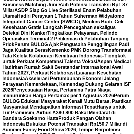
Business Matching Juni Raih Potensi Transaksi Rp1,87
Miliar
ASDP Siap Go Live Sterilisasi Enam Pelabuhan
Utama
Hadiri Perayaan 1 Tahun Suherman Widyatomo
Integrated Cancer Center (SWICC), Menkes Budi: Cek
Kesehatan Gratis Langkah Pencegahan sekaligus
Deteksi Dini Kanker
Tingkatkan Pelayanan, Pelindo
Operasikan Terminal 2 Petikemas di Pelabuhan Tanjung
Priok
Perum BULOG Ajak Pengusaha Penggilingan Padi
Jaga Kualitas Beras
Kemenko PMK Dorong Transformasi
Tata Kelola Kolaborasi Kemitraan Indonesia–Tiongkok
untuk Perkuat Kompetensi Talenta Vokasi
Aspen Medical
Hadirkan Rumah Sakit Berstandar Internasional Awal
Tahun 2027, Perkuat Kolaborasi Layanan Kesehatan
Indonesia
Akselerasi Pertumbuhan Ekonomi Jelang
Perayaan Kemerdekaan, Kemendag Dukung Gelaran ISF
2026
Penyesuaian Harga, Pertamina Patra Niaga
menurunkan Harga Pertamax per 1 Agustus 2026
Perum
BULOG Edukasi Masyarakat Kenali Mutu Beras, Pastikan
Masyarakat Mendapatkan Informasi Tepat
Hanya untuk
Tur Pramusim, Airbus A380-800 Bakal Mendarat di
Bandara Soekarno Hatta
Produk Pangan Olahan
Indonesia Bukukan Potensi Transaksi Rp150,7 Miliar di
Summer Fancy Food Show 2026, Tempe Berpotensi