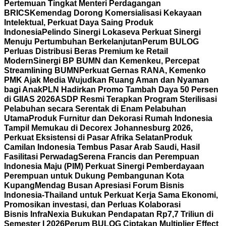
Pertemuan Tingkat Menteri Perdagangan
BRICS
Kemendag Dorong Komersialisasi Kekayaan
Intelektual, Perkuat Daya Saing Produk
Indonesia
Pelindo Sinergi Lokaseva Perkuat Sinergi
Menuju Pertumbuhan Berkelanjutan
Perum BULOG
Perluas Distribusi Beras Premium ke Retail
Modern
Sinergi BP BUMN dan Kemenkeu, Percepat
Streamlining BUMN
Perkuat Gernas RANA, Kemenko
PMK Ajak Media Wujudkan Ruang Aman dan Nyaman
bagi Anak
PLN Hadirkan Promo Tambah Daya 50 Persen
di GIIAS 2026
ASDP Resmi Terapkan Program Sterilisasi
Pelabuhan secara Serentak di Enam Pelabuhan
Utama
Produk Furnitur dan Dekorasi Rumah Indonesia
Tampil Memukau di Decorex Johannesburg 2026,
Perkuat Eksistensi di Pasar Afrika Selatan
Produk
Camilan Indonesia Tembus Pasar Arab Saudi, Hasil
Fasilitasi Perwadag
Serena Francis dan Perempuan
Indonesia Maju (PIM) Perkuat Sinergi Pemberdayaan
Perempuan untuk Dukung Pembangunan Kota
Kupang
Mendag Busan Apresiasi Forum Bisnis
Indonesia-Thailand untuk Perkuat Kerja Sama Ekonomi,
Promosikan investasi, dan Perluas Kolaborasi
Bisnis
InfraNexia Bukukan Pendapatan Rp7,7 Triliun di
Semester I 2026
Perum BULOG Ciptakan Multiplier Effect