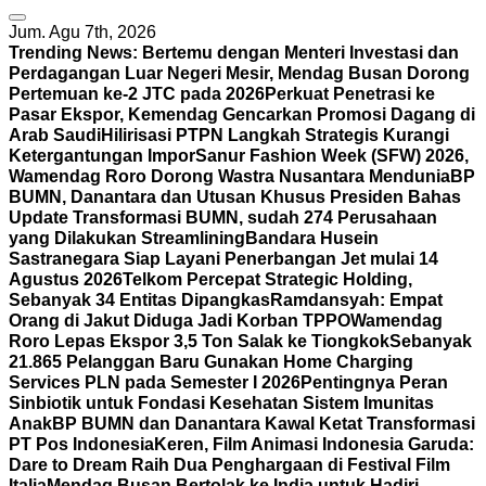
Jum. Agu 7th, 2026
Trending News:
Bertemu dengan Menteri Investasi dan
Perdagangan Luar Negeri Mesir, Mendag Busan Dorong
Pertemuan ke-2 JTC pada 2026
Perkuat Penetrasi ke
Pasar Ekspor, Kemendag Gencarkan Promosi Dagang di
Arab Saudi
Hilirisasi PTPN Langkah Strategis Kurangi
Ketergantungan Impor
Sanur Fashion Week (SFW) 2026,
Wamendag Roro Dorong Wastra Nusantara Mendunia
BP
BUMN, Danantara dan Utusan Khusus Presiden Bahas
Update Transformasi BUMN, sudah 274 Perusahaan
yang Dilakukan Streamlining
Bandara Husein
Sastranegara Siap Layani Penerbangan Jet mulai 14
Agustus 2026
Telkom Percepat Strategic Holding,
Sebanyak 34 Entitas Dipangkas
Ramdansyah: Empat
Orang di Jakut Diduga Jadi Korban TPPO
Wamendag
Roro Lepas Ekspor 3,5 Ton Salak ke Tiongkok
Sebanyak
21.865 Pelanggan Baru Gunakan Home Charging
Services PLN pada Semester I 2026
Pentingnya Peran
Sinbiotik untuk Fondasi Kesehatan Sistem Imunitas
Anak
BP BUMN dan Danantara Kawal Ketat Transformasi
PT Pos Indonesia
Keren, Film Animasi Indonesia Garuda:
Dare to Dream Raih Dua Penghargaan di Festival Film
Italia
Mendag Busan Bertolak ke India untuk Hadiri