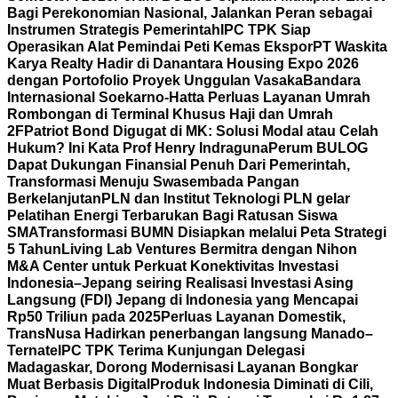
Bagi Perekonomian Nasional, Jalankan Peran sebagai
Instrumen Strategis Pemerintah
IPC TPK Siap
Operasikan Alat Pemindai Peti Kemas Ekspor
PT Waskita
Karya Realty Hadir di Danantara Housing Expo 2026
dengan Portofolio Proyek Unggulan Vasaka
Bandara
Internasional Soekarno-Hatta Perluas Layanan Umrah
Rombongan di Terminal Khusus Haji dan Umrah
2F
Patriot Bond Digugat di MK: Solusi Modal atau Celah
Hukum? Ini Kata Prof Henry Indraguna
Perum BULOG
Dapat Dukungan Finansial Penuh Dari Pemerintah,
Transformasi Menuju Swasembada Pangan
Berkelanjutan
PLN dan Institut Teknologi PLN gelar
Pelatihan Energi Terbarukan Bagi Ratusan Siswa
SMA
Transformasi BUMN Disiapkan melalui Peta Strategi
5 Tahun
Living Lab Ventures Bermitra dengan Nihon
M&A Center untuk Perkuat Konektivitas Investasi
Indonesia–Jepang seiring Realisasi Investasi Asing
Langsung (FDI) Jepang di Indonesia yang Mencapai
Rp50 Triliun pada 2025
Perluas Layanan Domestik,
TransNusa Hadirkan penerbangan langsung Manado–
Ternate
IPC TPK Terima Kunjungan Delegasi
Madagaskar, Dorong Modernisasi Layanan Bongkar
Muat Berbasis Digital
Produk Indonesia Diminati di Cili,