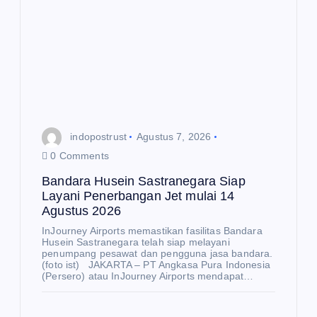
Be
rte
mu
E
K
de
O
N
O
ng
M
I
an
Me
Me
nd
nte
indopostrust
Agustus 7, 2026
ag
ri
0 Comments
Bu
Inv
Bandara Husein Sastranegara Siap
sa
est
Layani Penerbangan Jet mulai 14
Agustus 2026
n
asi
E
K
Aj
da
InJourney Airports memastikan fasilitas Bandara
O
N
Husein Sastranegara telah siap melayani
O
ak
n
penumpang pesawat dan pengguna jasa bandara.
M
I
(foto ist) JAKARTA – PT Angkasa Pura Indonesia
BR
Pe
(Persero) atau InJourney Airports mendapat…
IC
rda
Pe
S
ga
rku