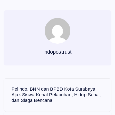
indopostrust
N
Pelindo, BNN dan BPBD Kota Surabaya
a
Ajak Siswa Kenal Pelabuhan, Hidup Sehat,
dan Siaga Bencana
v