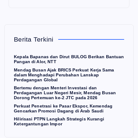
Pe
ng
at
rku
an
Pe
at
Lu
net
Ke
ar
ras
E
K
rja
Ne
i
Berita Terkini
O
N
O
Sa
ger
ke
M
I
ma
i
Pa
Kepala Bapanas dan Dirut BULOG Berikan Bantuan
Pangan di Alor, NTT
dal
Me
sar
Hili
Mendag Busan Ajak BRICS Perkuat Kerja Sama
am
sir,
Ek
ris
dalam Menghadapi Perubahan Lanskap
Me
Me
sp
asi
Perdagangan Global
ng
nd
or,
PT
Bertemu dengan Menteri Investasi dan
Perdagangan Luar Negeri Mesir, Mendag Busan
ha
ag
Ke
PN
Dorong Pertemuan ke-2 JTC pada 2026
da
Bu
me
La
Perkuat Penetrasi ke Pasar Ekspor, Kemendag
Gencarkan Promosi Dagang di Arab Saudi
U
pi
sa
nd
ng
Hilirisasi PTPN Langkah Strategis Kurangi
Pe
n
ag
ka
Ketergantungan Impor
rub
Do
Ge
h