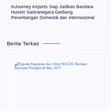
i
InJourney Airports Siap Jadikan Bandara
Husein Sastranegara Gerbang
g
Penerbangan Domestik dan Internasional
a
s
Berita Terkait
i
p
o
s