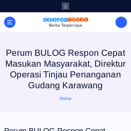
S
k
i
p
t
Berita Terpercaya
o
c
o
n
t
e
Perum BULOG Respon Cepat
n
t
Masukan Masyarakat, Direktur
Operasi Tinjau Penanganan
Gudang Karawang
Home
Perum BULOG Respon Cepat