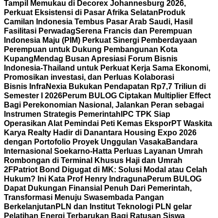
Tampil Memukau di Decorex Johannesburg 2026,
Perkuat Eksistensi di Pasar Afrika Selatan
Produk
Camilan Indonesia Tembus Pasar Arab Saudi, Hasil
Fasilitasi Perwadag
Serena Francis dan Perempuan
Indonesia Maju (PIM) Perkuat Sinergi Pemberdayaan
Perempuan untuk Dukung Pembangunan Kota
Kupang
Mendag Busan Apresiasi Forum Bisnis
Indonesia-Thailand untuk Perkuat Kerja Sama Ekonomi,
Promosikan investasi, dan Perluas Kolaborasi
Bisnis
InfraNexia Bukukan Pendapatan Rp7,7 Triliun di
Semester I 2026
Perum BULOG Ciptakan Multiplier Effect
Bagi Perekonomian Nasional, Jalankan Peran sebagai
Instrumen Strategis Pemerintah
IPC TPK Siap
Operasikan Alat Pemindai Peti Kemas Ekspor
PT Waskita
Karya Realty Hadir di Danantara Housing Expo 2026
dengan Portofolio Proyek Unggulan Vasaka
Bandara
Internasional Soekarno-Hatta Perluas Layanan Umrah
Rombongan di Terminal Khusus Haji dan Umrah
2F
Patriot Bond Digugat di MK: Solusi Modal atau Celah
Hukum? Ini Kata Prof Henry Indraguna
Perum BULOG
Dapat Dukungan Finansial Penuh Dari Pemerintah,
Transformasi Menuju Swasembada Pangan
Berkelanjutan
PLN dan Institut Teknologi PLN gelar
Pelatihan Energi Terbarukan Bagi Ratusan Siswa