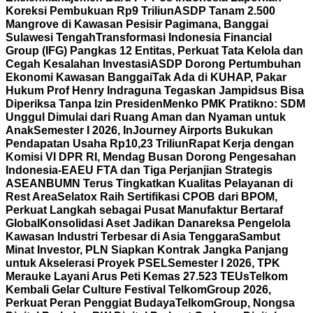
Koreksi Pembukuan Rp9 Triliun
ASDP Tanam 2.500
Mangrove di Kawasan Pesisir Pagimana, Banggai
Sulawesi Tengah
Transformasi Indonesia Financial
Group (IFG) Pangkas 12 Entitas, Perkuat Tata Kelola dan
Cegah Kesalahan Investasi
ASDP Dorong Pertumbuhan
Ekonomi Kawasan Banggai
Tak Ada di KUHAP, Pakar
Hukum Prof Henry Indraguna Tegaskan Jampidsus Bisa
Diperiksa Tanpa Izin Presiden
Menko PMK Pratikno: SDM
Unggul Dimulai dari Ruang Aman dan Nyaman untuk
Anak
Semester I 2026, InJourney Airports Bukukan
Pendapatan Usaha Rp10,23 Triliun
Rapat Kerja dengan
Komisi VI DPR RI, Mendag Busan Dorong Pengesahan
Indonesia-EAEU FTA dan Tiga Perjanjian Strategis
ASEAN
BUMN Terus Tingkatkan Kualitas Pelayanan di
Rest Area
Selatox Raih Sertifikasi CPOB dari BPOM,
Perkuat Langkah sebagai Pusat Manufaktur Bertaraf
Global
Konsolidasi Aset Jadikan Danareksa Pengelola
Kawasan Industri Terbesar di Asia Tenggara
Sambut
Minat Investor, PLN Siapkan Kontrak Jangka Panjang
untuk Akselerasi Proyek PSEL
Semester I 2026, TPK
Merauke Layani Arus Peti Kemas 27.523 TEUs
Telkom
Kembali Gelar Culture Festival TelkomGroup 2026,
Perkuat Peran Penggiat Budaya
TelkomGroup, Nongsa