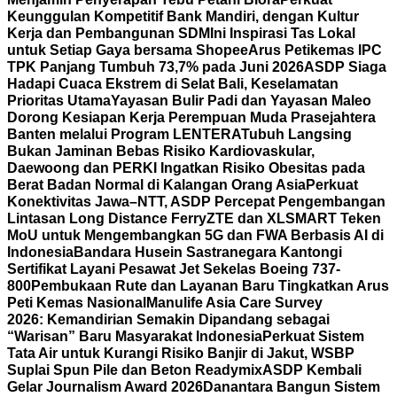
Keunggulan Kompetitif Bank Mandiri, dengan Kultur
Kerja dan Pembangunan SDM
Ini Inspirasi Tas Lokal
untuk Setiap Gaya bersama Shopee
Arus Petikemas IPC
TPK Panjang Tumbuh 73,7% pada Juni 2026
ASDP Siaga
Hadapi Cuaca Ekstrem di Selat Bali, Keselamatan
Prioritas Utama
Yayasan Bulir Padi dan Yayasan Maleo
Dorong Kesiapan Kerja Perempuan Muda Prasejahtera
Banten melalui Program LENTERA
Tubuh Langsing
Bukan Jaminan Bebas Risiko Kardiovaskular,
Daewoong dan PERKI Ingatkan Risiko Obesitas pada
Berat Badan Normal di Kalangan Orang Asia
Perkuat
Konektivitas Jawa–NTT, ASDP Percepat Pengembangan
Lintasan Long Distance Ferry
ZTE dan XLSMART Teken
MoU untuk Mengembangkan 5G dan FWA Berbasis AI di
Indonesia
Bandara Husein Sastranegara Kantongi
Sertifikat Layani Pesawat Jet Sekelas Boeing 737-
800
Pembukaan Rute dan Layanan Baru Tingkatkan Arus
Peti Kemas Nasional
Manulife Asia Care Survey
2026: Kemandirian Semakin Dipandang sebagai
“Warisan” Baru Masyarakat Indonesia
Perkuat Sistem
Tata Air untuk Kurangi Risiko Banjir di Jakut, WSBP
Suplai Spun Pile dan Beton Readymix
ASDP Kembali
Gelar Journalism Award 2026
Danantara Bangun Sistem