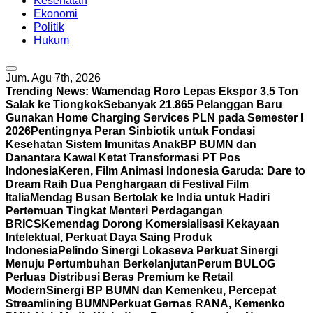
Kesehatan
Ekonomi
Politik
Hukum
Jum. Agu 7th, 2026
Trending News:
Wamendag Roro Lepas Ekspor 3,5 Ton
Salak ke Tiongkok
Sebanyak 21.865 Pelanggan Baru
Gunakan Home Charging Services PLN pada Semester I
2026
Pentingnya Peran Sinbiotik untuk Fondasi
Kesehatan Sistem Imunitas Anak
BP BUMN dan
Danantara Kawal Ketat Transformasi PT Pos
Indonesia
Keren, Film Animasi Indonesia Garuda: Dare to
Dream Raih Dua Penghargaan di Festival Film
Italia
Mendag Busan Bertolak ke India untuk Hadiri
Pertemuan Tingkat Menteri Perdagangan
BRICS
Kemendag Dorong Komersialisasi Kekayaan
Intelektual, Perkuat Daya Saing Produk
Indonesia
Pelindo Sinergi Lokaseva Perkuat Sinergi
Menuju Pertumbuhan Berkelanjutan
Perum BULOG
Perluas Distribusi Beras Premium ke Retail
Modern
Sinergi BP BUMN dan Kemenkeu, Percepat
Streamlining BUMN
Perkuat Gernas RANA, Kemenko