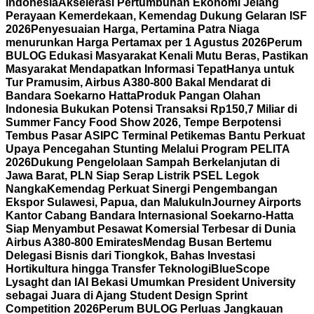
Indonesia
Akselerasi Pertumbuhan Ekonomi Jelang
Perayaan Kemerdekaan, Kemendag Dukung Gelaran ISF
2026
Penyesuaian Harga, Pertamina Patra Niaga
menurunkan Harga Pertamax per 1 Agustus 2026
Perum
BULOG Edukasi Masyarakat Kenali Mutu Beras, Pastikan
Masyarakat Mendapatkan Informasi Tepat
Hanya untuk
Tur Pramusim, Airbus A380-800 Bakal Mendarat di
Bandara Soekarno Hatta
Produk Pangan Olahan
Indonesia Bukukan Potensi Transaksi Rp150,7 Miliar di
Summer Fancy Food Show 2026, Tempe Berpotensi
Tembus Pasar AS
IPC Terminal Petikemas Bantu Perkuat
Upaya Pencegahan Stunting Melalui Program PELITA
2026
Dukung Pengelolaan Sampah Berkelanjutan di
Jawa Barat, PLN Siap Serap Listrik PSEL Legok
Nangka
Kemendag Perkuat Sinergi Pengembangan
Ekspor Sulawesi, Papua, dan Maluku
InJourney Airports
Kantor Cabang Bandara Internasional Soekarno-Hatta
Siap Menyambut Pesawat Komersial Terbesar di Dunia
Airbus A380-800 Emirates
Mendag Busan Bertemu
Delegasi Bisnis dari Tiongkok, Bahas Investasi
Hortikultura hingga Transfer Teknologi
BlueScope
Lysaght dan IAI Bekasi Umumkan President University
sebagai Juara di Ajang Student Design Sprint
Competition 2026
Perum BULOG Perluas Jangkauan