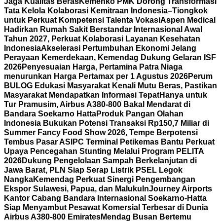
Jaga Kualitas Beras
Kemenko PMK Dorong Transformasi
Tata Kelola Kolaborasi Kemitraan Indonesia–Tiongkok
untuk Perkuat Kompetensi Talenta Vokasi
Aspen Medical
Hadirkan Rumah Sakit Berstandar Internasional Awal
Tahun 2027, Perkuat Kolaborasi Layanan Kesehatan
Indonesia
Akselerasi Pertumbuhan Ekonomi Jelang
Perayaan Kemerdekaan, Kemendag Dukung Gelaran ISF
2026
Penyesuaian Harga, Pertamina Patra Niaga
menurunkan Harga Pertamax per 1 Agustus 2026
Perum
BULOG Edukasi Masyarakat Kenali Mutu Beras, Pastikan
Masyarakat Mendapatkan Informasi Tepat
Hanya untuk
Tur Pramusim, Airbus A380-800 Bakal Mendarat di
Bandara Soekarno Hatta
Produk Pangan Olahan
Indonesia Bukukan Potensi Transaksi Rp150,7 Miliar di
Summer Fancy Food Show 2026, Tempe Berpotensi
Tembus Pasar AS
IPC Terminal Petikemas Bantu Perkuat
Upaya Pencegahan Stunting Melalui Program PELITA
2026
Dukung Pengelolaan Sampah Berkelanjutan di
Jawa Barat, PLN Siap Serap Listrik PSEL Legok
Nangka
Kemendag Perkuat Sinergi Pengembangan
Ekspor Sulawesi, Papua, dan Maluku
InJourney Airports
Kantor Cabang Bandara Internasional Soekarno-Hatta
Siap Menyambut Pesawat Komersial Terbesar di Dunia
Airbus A380-800 Emirates
Mendag Busan Bertemu