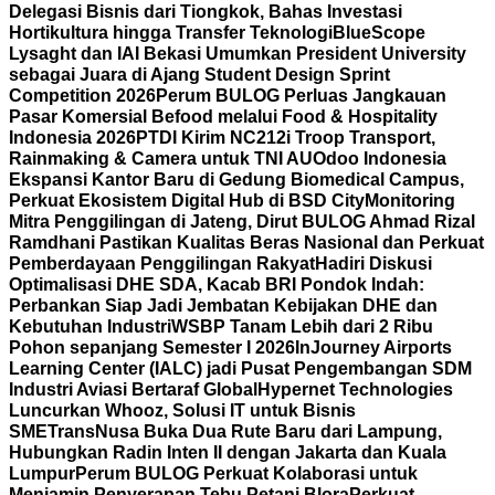
Delegasi Bisnis dari Tiongkok, Bahas Investasi
Hortikultura hingga Transfer Teknologi
BlueScope
Lysaght dan IAI Bekasi Umumkan President University
sebagai Juara di Ajang Student Design Sprint
Competition 2026
Perum BULOG Perluas Jangkauan
Pasar Komersial Befood melalui Food & Hospitality
Indonesia 2026
PTDI Kirim NC212i Troop Transport,
Rainmaking & Camera untuk TNI AU
Odoo Indonesia
Ekspansi Kantor Baru di Gedung Biomedical Campus,
Perkuat Ekosistem Digital Hub di BSD City
Monitoring
Mitra Penggilingan di Jateng, Dirut BULOG Ahmad Rizal
Ramdhani Pastikan Kualitas Beras Nasional dan Perkuat
Pemberdayaan Penggilingan Rakyat
Hadiri Diskusi
Optimalisasi DHE SDA, Kacab BRI Pondok Indah:
Perbankan Siap Jadi Jembatan Kebijakan DHE dan
Kebutuhan Industri
WSBP Tanam Lebih dari 2 Ribu
Pohon sepanjang Semester I 2026
InJourney Airports
Learning Center (IALC) jadi Pusat Pengembangan SDM
Industri Aviasi Bertaraf Global
Hypernet Technologies
Luncurkan Whooz, Solusi IT untuk Bisnis
SME
TransNusa Buka Dua Rute Baru dari Lampung,
Hubungkan Radin Inten II dengan Jakarta dan Kuala
Lumpur
Perum BULOG Perkuat Kolaborasi untuk
Menjamin Penyerapan Tebu Petani Blora
Perkuat