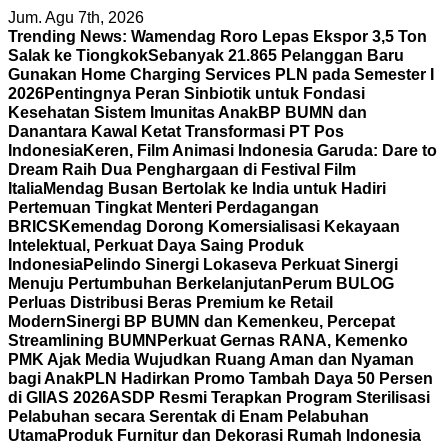
Skip
Jum. Agu 7th, 2026
to
Trending News:
Wamendag Roro Lepas Ekspor 3,5 Ton
content
Salak ke Tiongkok
Sebanyak 21.865 Pelanggan Baru
Gunakan Home Charging Services PLN pada Semester I
2026
Pentingnya Peran Sinbiotik untuk Fondasi
Kesehatan Sistem Imunitas Anak
BP BUMN dan
Danantara Kawal Ketat Transformasi PT Pos
Indonesia
Keren, Film Animasi Indonesia Garuda: Dare to
Dream Raih Dua Penghargaan di Festival Film
Italia
Mendag Busan Bertolak ke India untuk Hadiri
Pertemuan Tingkat Menteri Perdagangan
BRICS
Kemendag Dorong Komersialisasi Kekayaan
Intelektual, Perkuat Daya Saing Produk
Indonesia
Pelindo Sinergi Lokaseva Perkuat Sinergi
Menuju Pertumbuhan Berkelanjutan
Perum BULOG
Perluas Distribusi Beras Premium ke Retail
Modern
Sinergi BP BUMN dan Kemenkeu, Percepat
Streamlining BUMN
Perkuat Gernas RANA, Kemenko
PMK Ajak Media Wujudkan Ruang Aman dan Nyaman
bagi Anak
PLN Hadirkan Promo Tambah Daya 50 Persen
di GIIAS 2026
ASDP Resmi Terapkan Program Sterilisasi
Pelabuhan secara Serentak di Enam Pelabuhan
Utama
Produk Furnitur dan Dekorasi Rumah Indonesia