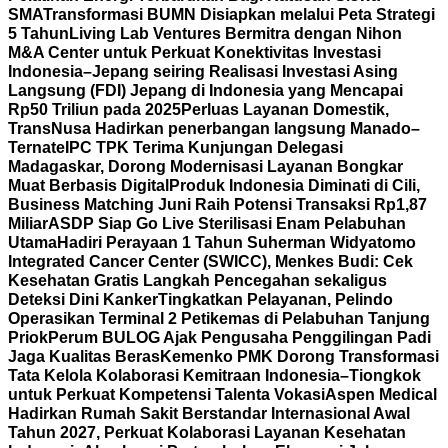
SMA
Transformasi BUMN Disiapkan melalui Peta Strategi
5 Tahun
Living Lab Ventures Bermitra dengan Nihon
M&A Center untuk Perkuat Konektivitas Investasi
Indonesia–Jepang seiring Realisasi Investasi Asing
Langsung (FDI) Jepang di Indonesia yang Mencapai
Rp50 Triliun pada 2025
Perluas Layanan Domestik,
TransNusa Hadirkan penerbangan langsung Manado–
Ternate
IPC TPK Terima Kunjungan Delegasi
Madagaskar, Dorong Modernisasi Layanan Bongkar
Muat Berbasis Digital
Produk Indonesia Diminati di Cili,
Business Matching Juni Raih Potensi Transaksi Rp1,87
Miliar
ASDP Siap Go Live Sterilisasi Enam Pelabuhan
Utama
Hadiri Perayaan 1 Tahun Suherman Widyatomo
Integrated Cancer Center (SWICC), Menkes Budi: Cek
Kesehatan Gratis Langkah Pencegahan sekaligus
Deteksi Dini Kanker
Tingkatkan Pelayanan, Pelindo
Operasikan Terminal 2 Petikemas di Pelabuhan Tanjung
Priok
Perum BULOG Ajak Pengusaha Penggilingan Padi
Jaga Kualitas Beras
Kemenko PMK Dorong Transformasi
Tata Kelola Kolaborasi Kemitraan Indonesia–Tiongkok
untuk Perkuat Kompetensi Talenta Vokasi
Aspen Medical
Hadirkan Rumah Sakit Berstandar Internasional Awal
Tahun 2027, Perkuat Kolaborasi Layanan Kesehatan