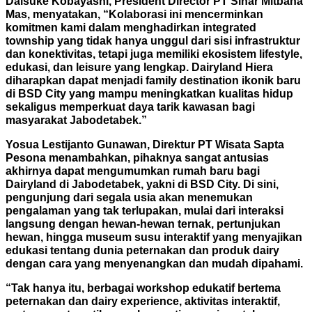
Daisuke Kobayashi, President Director PT Sinar Mitbana
Mas, menyatakan, “Kolaborasi ini mencerminkan
komitmen kami dalam menghadirkan integrated
township yang tidak hanya unggul dari sisi infrastruktur
dan konektivitas, tetapi juga memiliki ekosistem lifestyle,
edukasi, dan leisure yang lengkap. Dairyland Hiera
diharapkan dapat menjadi family destination ikonik baru
di BSD City yang mampu meningkatkan kualitas hidup
sekaligus memperkuat daya tarik kawasan bagi
masyarakat Jabodetabek.”
Yosua Lestijanto Gunawan, Direktur PT Wisata Sapta
Pesona menambahkan, pihaknya sangat antusias
akhirnya dapat mengumumkan rumah baru bagi
Dairyland di Jabodetabek, yakni di BSD City. Di sini,
pengunjung dari segala usia akan menemukan
pengalaman yang tak terlupakan, mulai dari interaksi
langsung dengan hewan-hewan ternak, pertunjukan
hewan, hingga museum susu interaktif yang menyajikan
edukasi tentang dunia peternakan dan produk dairy
dengan cara yang menyenangkan dan mudah dipahami.
“Tak hanya itu, berbagai workshop edukatif bertema
peternakan dan dairy experience, aktivitas interaktif,