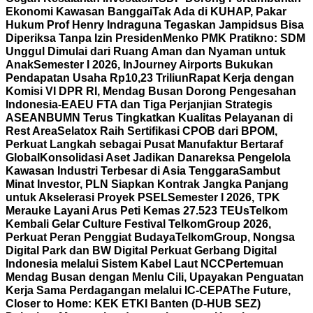
Ekonomi Kawasan Banggai
Tak Ada di KUHAP, Pakar
Hukum Prof Henry Indraguna Tegaskan Jampidsus Bisa
Diperiksa Tanpa Izin Presiden
Menko PMK Pratikno: SDM
Unggul Dimulai dari Ruang Aman dan Nyaman untuk
Anak
Semester I 2026, InJourney Airports Bukukan
Pendapatan Usaha Rp10,23 Triliun
Rapat Kerja dengan
Komisi VI DPR RI, Mendag Busan Dorong Pengesahan
Indonesia-EAEU FTA dan Tiga Perjanjian Strategis
ASEAN
BUMN Terus Tingkatkan Kualitas Pelayanan di
Rest Area
Selatox Raih Sertifikasi CPOB dari BPOM,
Perkuat Langkah sebagai Pusat Manufaktur Bertaraf
Global
Konsolidasi Aset Jadikan Danareksa Pengelola
Kawasan Industri Terbesar di Asia Tenggara
Sambut
Minat Investor, PLN Siapkan Kontrak Jangka Panjang
untuk Akselerasi Proyek PSEL
Semester I 2026, TPK
Merauke Layani Arus Peti Kemas 27.523 TEUs
Telkom
Kembali Gelar Culture Festival TelkomGroup 2026,
Perkuat Peran Penggiat Budaya
TelkomGroup, Nongsa
Digital Park dan BW Digital Perkuat Gerbang Digital
Indonesia melalui Sistem Kabel Laut NCC
Pertemuan
Mendag Busan dengan Menlu Cili, Upayakan Penguatan
Kerja Sama Perdagangan melalui IC-CEPA
The Future,
Closer to Home: KEK ETKI Banten (D-HUB SEZ)