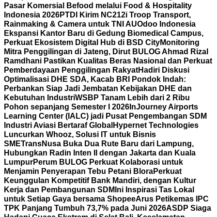
Pasar Komersial Befood melalui Food & Hospitality
Indonesia 2026
PTDI Kirim NC212i Troop Transport,
Rainmaking & Camera untuk TNI AU
Odoo Indonesia
Ekspansi Kantor Baru di Gedung Biomedical Campus,
Perkuat Ekosistem Digital Hub di BSD City
Monitoring
Mitra Penggilingan di Jateng, Dirut BULOG Ahmad Rizal
Ramdhani Pastikan Kualitas Beras Nasional dan Perkuat
Pemberdayaan Penggilingan Rakyat
Hadiri Diskusi
Optimalisasi DHE SDA, Kacab BRI Pondok Indah:
Perbankan Siap Jadi Jembatan Kebijakan DHE dan
Kebutuhan Industri
WSBP Tanam Lebih dari 2 Ribu
Pohon sepanjang Semester I 2026
InJourney Airports
Learning Center (IALC) jadi Pusat Pengembangan SDM
Industri Aviasi Bertaraf Global
Hypernet Technologies
Luncurkan Whooz, Solusi IT untuk Bisnis
SME
TransNusa Buka Dua Rute Baru dari Lampung,
Hubungkan Radin Inten II dengan Jakarta dan Kuala
Lumpur
Perum BULOG Perkuat Kolaborasi untuk
Menjamin Penyerapan Tebu Petani Blora
Perkuat
Keunggulan Kompetitif Bank Mandiri, dengan Kultur
Kerja dan Pembangunan SDM
Ini Inspirasi Tas Lokal
untuk Setiap Gaya bersama Shopee
Arus Petikemas IPC
TPK Panjang Tumbuh 73,7% pada Juni 2026
ASDP Siaga