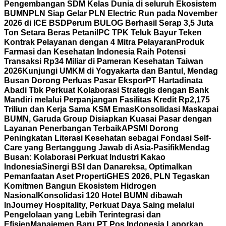
Pengembangan SDM Kelas Dunia di seluruh Ekosistem
BUMN
PLN Siap Gelar PLN Electric Run pada November
2026 di ICE BSD
Perum BULOG Berhasil Serap 3,5 Juta
Ton Setara Beras Petani
IPC TPK Teluk Bayur Teken
Kontrak Pelayanan dengan 4 Mitra Pelayaran
Produk
Farmasi dan Kesehatan Indonesia Raih Potensi
Transaksi Rp34 Miliar di Pameran Kesehatan Taiwan
2026
Kunjungi UMKM di Yogyakarta dan Bantul, Mendag
Busan Dorong Perluas Pasar Ekspor
PT Hartadinata
Abadi Tbk Perkuat Kolaborasi Strategis dengan Bank
Mandiri melalui Perpanjangan Fasilitas Kredit Rp2,175
Triliun dan Kerja Sama KSM Emas
Konsolidasi Maskapai
BUMN, Garuda Group Disiapkan Kuasai Pasar dengan
Layanan Penerbangan Terbaik
APSMI Dorong
Peningkatan Literasi Kesehatan sebagai Fondasi Self-
Care yang Bertanggung Jawab di Asia-Pasifik
Mendag
Busan: Kolaborasi Perkuat Industri Kakao
Indonesia
Sinergi BSI dan Danareksa, Optimalkan
Pemanfaatan Aset Properti
GHES 2026, PLN Tegaskan
Komitmen Bangun Ekosistem Hidrogen
Nasional
Konsolidasi 120 Hotel BUMN dibawah
InJourney Hospitality, Perkuat Daya Saing melalui
Pengelolaan yang Lebih Terintegrasi dan
Efisien
Manajemen Baru PT Pos Indonesia Laporkan