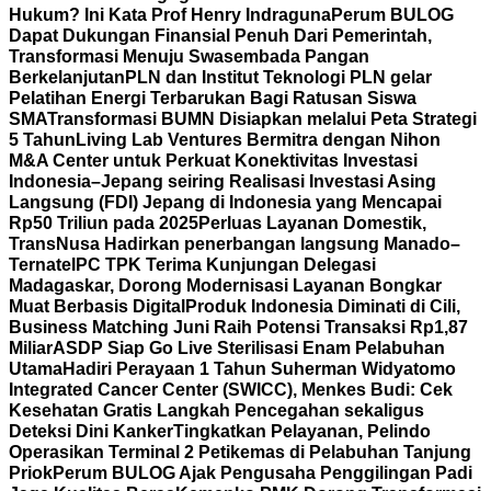
Hukum? Ini Kata Prof Henry Indraguna
Perum BULOG
Dapat Dukungan Finansial Penuh Dari Pemerintah,
Transformasi Menuju Swasembada Pangan
Berkelanjutan
PLN dan Institut Teknologi PLN gelar
Pelatihan Energi Terbarukan Bagi Ratusan Siswa
SMA
Transformasi BUMN Disiapkan melalui Peta Strategi
5 Tahun
Living Lab Ventures Bermitra dengan Nihon
M&A Center untuk Perkuat Konektivitas Investasi
Indonesia–Jepang seiring Realisasi Investasi Asing
Langsung (FDI) Jepang di Indonesia yang Mencapai
Rp50 Triliun pada 2025
Perluas Layanan Domestik,
TransNusa Hadirkan penerbangan langsung Manado–
Ternate
IPC TPK Terima Kunjungan Delegasi
Madagaskar, Dorong Modernisasi Layanan Bongkar
Muat Berbasis Digital
Produk Indonesia Diminati di Cili,
Business Matching Juni Raih Potensi Transaksi Rp1,87
Miliar
ASDP Siap Go Live Sterilisasi Enam Pelabuhan
Utama
Hadiri Perayaan 1 Tahun Suherman Widyatomo
Integrated Cancer Center (SWICC), Menkes Budi: Cek
Kesehatan Gratis Langkah Pencegahan sekaligus
Deteksi Dini Kanker
Tingkatkan Pelayanan, Pelindo
Operasikan Terminal 2 Petikemas di Pelabuhan Tanjung
Priok
Perum BULOG Ajak Pengusaha Penggilingan Padi