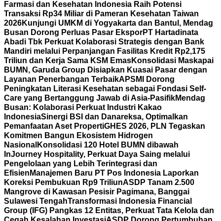
Farmasi dan Kesehatan Indonesia Raih Potensi
Transaksi Rp34 Miliar di Pameran Kesehatan Taiwan
2026
Kunjungi UMKM di Yogyakarta dan Bantul, Mendag
Busan Dorong Perluas Pasar Ekspor
PT Hartadinata
Abadi Tbk Perkuat Kolaborasi Strategis dengan Bank
Mandiri melalui Perpanjangan Fasilitas Kredit Rp2,175
Triliun dan Kerja Sama KSM Emas
Konsolidasi Maskapai
BUMN, Garuda Group Disiapkan Kuasai Pasar dengan
Layanan Penerbangan Terbaik
APSMI Dorong
Peningkatan Literasi Kesehatan sebagai Fondasi Self-
Care yang Bertanggung Jawab di Asia-Pasifik
Mendag
Busan: Kolaborasi Perkuat Industri Kakao
Indonesia
Sinergi BSI dan Danareksa, Optimalkan
Pemanfaatan Aset Properti
GHES 2026, PLN Tegaskan
Komitmen Bangun Ekosistem Hidrogen
Nasional
Konsolidasi 120 Hotel BUMN dibawah
InJourney Hospitality, Perkuat Daya Saing melalui
Pengelolaan yang Lebih Terintegrasi dan
Efisien
Manajemen Baru PT Pos Indonesia Laporkan
Koreksi Pembukuan Rp9 Triliun
ASDP Tanam 2.500
Mangrove di Kawasan Pesisir Pagimana, Banggai
Sulawesi Tengah
Transformasi Indonesia Financial
Group (IFG) Pangkas 12 Entitas, Perkuat Tata Kelola dan
Cegah Kesalahan Investasi
ASDP Dorong Pertumbuhan