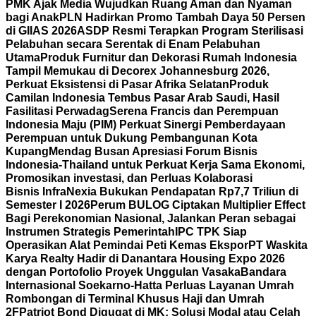
PMK Ajak Media Wujudkan Ruang Aman dan Nyaman
bagi Anak
PLN Hadirkan Promo Tambah Daya 50 Persen
di GIIAS 2026
ASDP Resmi Terapkan Program Sterilisasi
Pelabuhan secara Serentak di Enam Pelabuhan
Utama
Produk Furnitur dan Dekorasi Rumah Indonesia
Tampil Memukau di Decorex Johannesburg 2026,
Perkuat Eksistensi di Pasar Afrika Selatan
Produk
Camilan Indonesia Tembus Pasar Arab Saudi, Hasil
Fasilitasi Perwadag
Serena Francis dan Perempuan
Indonesia Maju (PIM) Perkuat Sinergi Pemberdayaan
Perempuan untuk Dukung Pembangunan Kota
Kupang
Mendag Busan Apresiasi Forum Bisnis
Indonesia-Thailand untuk Perkuat Kerja Sama Ekonomi,
Promosikan investasi, dan Perluas Kolaborasi
Bisnis
InfraNexia Bukukan Pendapatan Rp7,7 Triliun di
Semester I 2026
Perum BULOG Ciptakan Multiplier Effect
Bagi Perekonomian Nasional, Jalankan Peran sebagai
Instrumen Strategis Pemerintah
IPC TPK Siap
Operasikan Alat Pemindai Peti Kemas Ekspor
PT Waskita
Karya Realty Hadir di Danantara Housing Expo 2026
dengan Portofolio Proyek Unggulan Vasaka
Bandara
Internasional Soekarno-Hatta Perluas Layanan Umrah
Rombongan di Terminal Khusus Haji dan Umrah
2F
Patriot Bond Digugat di MK: Solusi Modal atau Celah