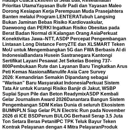
Hadapi Cuaca Ekstrem di Selat Bali, Keselamatan
Prioritas Utama
Yayasan Bulir Padi dan Yayasan Maleo
Dorong Kesiapan Kerja Perempuan Muda Prasejahtera
Banten melalui Program LENTERA
Tubuh Langsing
Bukan Jaminan Bebas Risiko Kardiovaskular,
Daewoong dan PERKI Ingatkan Risiko Obesitas pada
Berat Badan Normal di Kalangan Orang Asia
Perkuat
Konektivitas Jawa–NTT, ASDP Percepat Pengembangan
Lintasan Long Distance Ferry
ZTE dan XLSMART Teken
MoU untuk Mengembangkan 5G dan FWA Berbasis AI di
Indonesia
Bandara Husein Sastranegara Kantongi
Sertifikat Layani Pesawat Jet Sekelas Boeing 737-
800
Pembukaan Rute dan Layanan Baru Tingkatkan Arus
Peti Kemas Nasional
Manulife Asia Care Survey
2026: Kemandirian Semakin Dipandang sebagai
“Warisan” Baru Masyarakat Indonesia
Perkuat Sistem
Tata Air untuk Kurangi Risiko Banjir di Jakut, WSBP
Suplai Spun Pile dan Beton Readymix
ASDP Kembali
Gelar Journalism Award 2026
Danantara Bangun Sistem
Pengembangan SDM Kelas Dunia di seluruh Ekosistem
BUMN
PLN Siap Gelar PLN Electric Run pada November
2026 di ICE BSD
Perum BULOG Berhasil Serap 3,5 Juta
Ton Setara Beras Petani
IPC TPK Teluk Bayur Teken
Kontrak Pelayanan dengan 4 Mitra Pelayaran
Produk