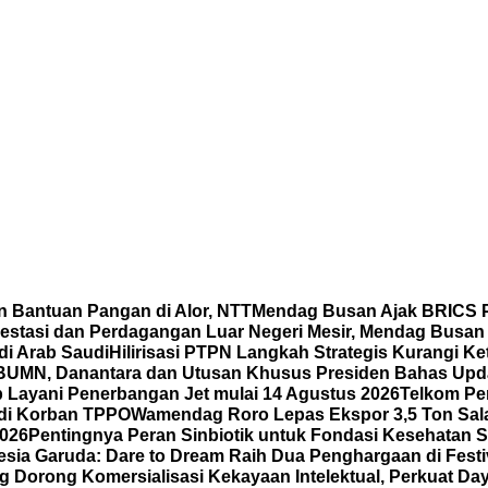
 Bantuan Pangan di Alor, NTT
Mendag Busan Ajak BRICS P
vestasi dan Perdagangan Luar Negeri Mesir, Mendag Busa
i Arab Saudi
Hilirisasi PTPN Langkah Strategis Kurangi K
BUMN, Danantara dan Utusan Khusus Presiden Bahas Upd
 Layani Penerbangan Jet mulai 14 Agustus 2026
Telkom Per
adi Korban TPPO
Wamendag Roro Lepas Ekspor 3,5 Ton Sal
2026
Pentingnya Peran Sinbiotik untuk Fondasi Kesehatan S
sia Garuda: Dare to Dream Raih Dua Penghargaan di Festiva
Dorong Komersialisasi Kekayaan Intelektual, Perkuat Da