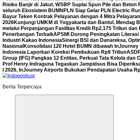
Risiko Banjir di Jakut, WSBP Suplai Spun Pile dan Beton
seluruh Ekosistem BUMN
PLN Siap Gelar PLN Electric R
Bayur Teken Kontrak Pelayanan dengan 4 Mitra Pelayara
2026
Kunjungi UMKM di Yogyakarta dan Bantul, Mendag B
melalui Perpanjangan Fasilitas Kredit Rp2,175 Triliun d
Penerbangan Terbaik
APSMI Dorong Peningkatan Literasi 
Industri Kakao Indonesia
Sinergi BSI dan Danareksa, Opti
Nasional
Konsolidasi 120 Hotel BUMN dibawah InJourney Ho
Indonesia Laporkan Koreksi Pembukuan Rp9 Triliun
ASDP 
Group (IFG) Pangkas 12 Entitas, Perkuat Tata Kelola dan
Prof Henry Indraguna Tegaskan Jampidsus Bisa Diperiksa
I 2026, InJourney Airports Bukukan Pendapatan Usaha Rp1
Berita Terpercaya