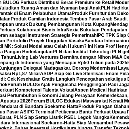
 BULOG Perluas Distribusi Beras Premium ke Retail Mode
Wujudkan Ruang Aman dan Nyaman bagi Anak
PLN Hadirka
erentak di Enam Pelabuhan Utama
Produk Furnitur dan Dek
latan
Produk Camilan Indonesia Tembus Pasar Arab Saudi, H
erempuan untuk Dukung Pembangunan Kota Kupang
Mendag 
Perluas Kolaborasi Bisnis
InfraNexia Bukukan Pendapatan Rp
eran sebagai Instrumen Strategis Pemerintah
IPC TPK Siap 
an Portofolio Proyek Unggulan Vasaka
Bandara Internasio
di MK: Solusi Modal atau Celah Hukum? Ini Kata Prof Henr
a Pangan Berkelanjutan
PLN dan Institut Teknologi PLN ge
5 Tahun
Living Lab Ventures Bermitra dengan Nihon M&A Cen
 Jepang di Indonesia yang Mencapai Rp50 Triliun pada 2025
Kunjungan Delegasi Madagaskar, Dorong Modernisasi Layan
saksi Rp1,87 Miliar
ASDP Siap Go Live Sterilisasi Enam Pe
di: Cek Kesehatan Gratis Langkah Pencegahan sekaligus D
riok
Perum BULOG Ajak Pengusaha Penggilingan Padi Jaga 
erkuat Kompetensi Talenta Vokasi
Aspen Medical Hadirkan 
rasi Pertumbuhan Ekonomi Jelang Perayaan Kemerdekaan,
 Agustus 2026
Perum BULOG Edukasi Masyarakat Kenali Mut
Mendarat di Bandara Soekarno Hatta
Produk Pangan Olahan 
us Pasar AS
IPC Terminal Petikemas Bantu Perkuat Upaya 
Barat, PLN Siap Serap Listrik PSEL Legok Nangka
Kemenda
dara Internasional Soekarno-Hatta Siap Menyambut Pesawa
kok, Bahas Investasi Hortikultura hingga Transfer Teknol