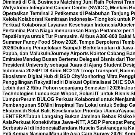
Diminati di Cili, Business Matching Juni Raih Potensi Tran
Widyatomo Integrated Cancer Center (SWICC), Menkes Bu
Operasikan Terminal 2 Petikemas di Pelabuhan Tanjung P
Kelola Kolaborasi Kemitraan Indonesia–Tiongkok untuk P
Perkuat Kolaborasi Layanan Kesehatan Indonesia
Aksele
Pertamina Patra Niaga menurunkan Harga Pertamax per 1
Tepat
Hanya untuk Tur Pramusim, Airbus A380-800 Bakal 
Summer Fancy Food Show 2026, Tempe Berpotensi Temb
2026
Dukung Pengelolaan Sampah Berkelanjutan di Jawa 
Papua, dan Maluku
InJourney Airports Kantor Cabang Ban
Emirates
Mendag Busan Bertemu Delegasi Bisnis dari Tiong
President University sebagai Juara di Ajang Student Desi
Indonesia 2026
PTDI Kirim NC212i Troop Transport, Rain
Ekosistem Digital Hub di BSD City
Monitoring Mitra Pengg
Penggilingan Rakyat
Hadiri Diskusi Optimalisasi DHE SD
Lebih dari 2 Ribu Pohon sepanjang Semester I 2026
InJour
Technologies Luncurkan Whooz, Solusi IT untuk Bisnis 
Lumpur
Perum BULOG Perkuat Kolaborasi untuk Menjamin
Pembangunan SDM
Ini Inspirasi Tas Lokal untuk Setiap
Ekstrem di Selat Bali, Keselamatan Prioritas Utama
Yayasa
LENTERA
Tubuh Langsing Bukan Jaminan Bebas Risiko K
Asia
Perkuat Konektivitas Jawa–NTT, ASDP Percepat Pen
Berbasis AI di Indonesia
Bandara Husein Sastranegara Kant
Peti Kemas Nasional
Manulife Asia Care Survey 2026: Ke