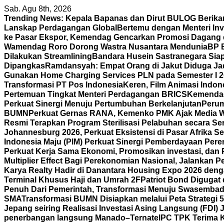
Skip
Sab. Agu 8th, 2026
to
Trending News:
Kepala Bapanas dan Dirut BULOG Berikan
content
Lanskap Perdagangan Global
Bertemu dengan Menteri In
ke Pasar Ekspor, Kemendag Gencarkan Promosi Dagang d
Wamendag Roro Dorong Wastra Nusantara Mendunia
BP 
Dilakukan Streamlining
Bandara Husein Sastranegara Siap
Dipangkas
Ramdansyah: Empat Orang di Jakut Diduga J
Gunakan Home Charging Services PLN pada Semester I 
Transformasi PT Pos Indonesia
Keren, Film Animasi Indone
Pertemuan Tingkat Menteri Perdagangan BRICS
Kemendag 
Perkuat Sinergi Menuju Pertumbuhan Berkelanjutan
Perum
BUMN
Perkuat Gernas RANA, Kemenko PMK Ajak Media 
Resmi Terapkan Program Sterilisasi Pelabuhan secara S
Johannesburg 2026, Perkuat Eksistensi di Pasar Afrika Se
Indonesia Maju (PIM) Perkuat Sinergi Pemberdayaan P
Perkuat Kerja Sama Ekonomi, Promosikan investasi, dan 
Multiplier Effect Bagi Perekonomian Nasional, Jalankan P
Karya Realty Hadir di Danantara Housing Expo 2026 deng
Terminal Khusus Haji dan Umrah 2F
Patriot Bond Digugat 
Penuh Dari Pemerintah, Transformasi Menuju Swasembad
SMA
Transformasi BUMN Disiapkan melalui Peta Strategi 
Jepang seiring Realisasi Investasi Asing Langsung (FDI)
penerbangan langsung Manado–Ternate
IPC TPK Terima 