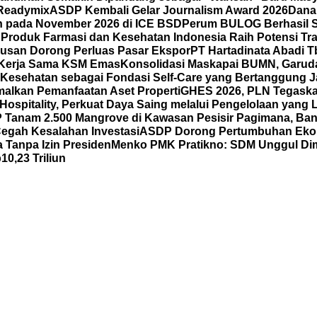
 Readymix
ASDP Kembali Gelar Journalism Award 2026
Dana
un pada November 2026 di ICE BSD
Perum BULOG Berhasil Se
n
Produk Farmasi dan Kesehatan Indonesia Raih Potensi Tra
usan Dorong Perluas Pasar Ekspor
PT Hartadinata Abadi T
an Kerja Sama KSM Emas
Konsolidasi Maskapai BUMN, Garud
Kesehatan sebagai Fondasi Self-Care yang Bertanggung Ja
malkan Pemanfaatan Aset Properti
GHES 2026, PLN Tegask
spitality, Perkuat Daya Saing melalui Pengelolaan yang Le
Tanam 2.500 Mangrove di Kawasan Pesisir Pagimana, Ban
 Cegah Kesalahan Investasi
ASDP Dorong Pertumbuhan Eko
 Tanpa Izin Presiden
Menko PMK Pratikno: SDM Unggul Di
0,23 Triliun