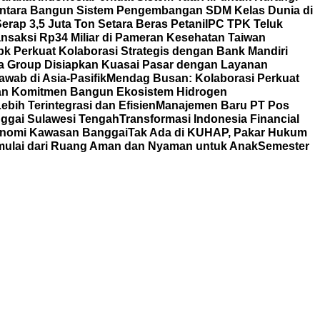
ntara Bangun Sistem Pengembangan SDM Kelas Dunia di
rap 3,5 Juta Ton Setara Beras Petani
IPC TPK Teluk
nsaksi Rp34 Miliar di Pameran Kesehatan Taiwan
bk Perkuat Kolaborasi Strategis dengan Bank Mandiri
a Group Disiapkan Kuasai Pasar dengan Layanan
wab di Asia-Pasifik
Mendag Busan: Kolaborasi Perkuat
an Komitmen Bangun Ekosistem Hidrogen
bih Terintegrasi dan Efisien
Manajemen Baru PT Pos
ggai Sulawesi Tengah
Transformasi Indonesia Financial
nomi Kawasan Banggai
Tak Ada di KUHAP, Pakar Hukum
mulai dari Ruang Aman dan Nyaman untuk Anak
Semester