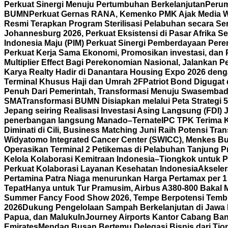
Perkuat Sinergi Menuju Pertumbuhan Berkelanjutan
Perum
BUMN
Perkuat Gernas RANA, Kemenko PMK Ajak Media 
Resmi Terapkan Program Sterilisasi Pelabuhan secara S
Johannesburg 2026, Perkuat Eksistensi di Pasar Afrika Se
Indonesia Maju (PIM) Perkuat Sinergi Pemberdayaan P
Perkuat Kerja Sama Ekonomi, Promosikan investasi, dan 
Multiplier Effect Bagi Perekonomian Nasional, Jalankan P
Karya Realty Hadir di Danantara Housing Expo 2026 deng
Terminal Khusus Haji dan Umrah 2F
Patriot Bond Digugat 
Penuh Dari Pemerintah, Transformasi Menuju Swasembad
SMA
Transformasi BUMN Disiapkan melalui Peta Strategi 
Jepang seiring Realisasi Investasi Asing Langsung (FDI)
penerbangan langsung Manado–Ternate
IPC TPK Terima 
Diminati di Cili, Business Matching Juni Raih Potensi Tran
Widyatomo Integrated Cancer Center (SWICC), Menkes Bu
Operasikan Terminal 2 Petikemas di Pelabuhan Tanjung P
Kelola Kolaborasi Kemitraan Indonesia–Tiongkok untuk P
Perkuat Kolaborasi Layanan Kesehatan Indonesia
Aksele
Pertamina Patra Niaga menurunkan Harga Pertamax per 1
Tepat
Hanya untuk Tur Pramusim, Airbus A380-800 Bakal 
Summer Fancy Food Show 2026, Tempe Berpotensi Temb
2026
Dukung Pengelolaan Sampah Berkelanjutan di Jawa 
Papua, dan Maluku
InJourney Airports Kantor Cabang Ban
Emirates
Mendag Busan Bertemu Delegasi Bisnis dari Tiong