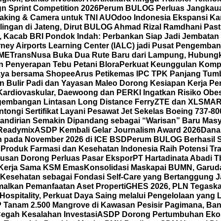
gn Sprint Competition 2026
Perum BULOG Perluas Jangkauan
making & Camera untuk TNI AU
Odoo Indonesia Ekspansi Ka
ilingan di Jateng, Dirut BULOG Ahmad Rizal Ramdhani Pas
A, Kacab BRI Pondok Indah: Perbankan Siap Jadi Jembatan
ney Airports Learning Center (IALC) jadi Pusat Pengembang
SME
TransNusa Buka Dua Rute Baru dari Lampung, Hubungkan
 Penyerapan Tebu Petani Blora
Perkuat Keunggulan Kompet
 Gaya bersama Shopee
Arus Petikemas IPC TPK Panjang Tumb
n Bulir Padi dan Yayasan Maleo Dorong Kesiapan Kerja P
ardiovaskular, Daewoong dan PERKI Ingatkan Risiko Obes
gembangan Lintasan Long Distance Ferry
ZTE dan XLSMAR
ongi Sertifikat Layani Pesawat Jet Sekelas Boeing 737-80
mandirian Semakin Dipandang sebagai “Warisan” Baru Masy
 Readymix
ASDP Kembali Gelar Journalism Award 2026
Dana
un pada November 2026 di ICE BSD
Perum BULOG Berhasil Se
n
Produk Farmasi dan Kesehatan Indonesia Raih Potensi Tra
usan Dorong Perluas Pasar Ekspor
PT Hartadinata Abadi T
an Kerja Sama KSM Emas
Konsolidasi Maskapai BUMN, Garud
Kesehatan sebagai Fondasi Self-Care yang Bertanggung Ja
malkan Pemanfaatan Aset Properti
GHES 2026, PLN Tegask
spitality, Perkuat Daya Saing melalui Pengelolaan yang Le
Tanam 2.500 Mangrove di Kawasan Pesisir Pagimana, Ban
 Cegah Kesalahan Investasi
ASDP Dorong Pertumbuhan Eko