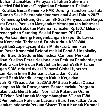
labuhan Utama
Hadiri Perayaan 1 Tahun Suherman
eteksi Dini Kanker
Tingkatkan Pelayanan, Pelindo
Kualitas Beras
Kemenko PMK Dorong Transformasi Tata
Rumah Sakit Berstandar Internasional Awal Tahun 2027,
 Kemendag Dukung Gelaran ISF 2026
Penyesuaian Harga,
u Beras, Pastikan Masyarakat Mendapatkan Informasi
Indonesia Bukukan Potensi Transaksi Rp150,7 Miliar di
Pencegahan Stunting Melalui Program PELITA
g Perkuat Sinergi Pengembangan Ekspor Sulawesi,
t Komersial Terbesar di Dunia Airbus A380-800
ogi
BlueScope Lysaght dan IAI Bekasi Umumkan
 Pasar Komersial Befood melalui Food & Hospitality
ntor Baru di Gedung Biomedical Campus, Perkuat
tikan Kualitas Beras Nasional dan Perkuat Pemberdayaan
 Kebijakan DHE dan Kebutuhan Industri
WSBP Tanam
an SDM Industri Aviasi Bertaraf Global
Hypernet
 Radin Inten II dengan Jakarta dan Kuala
itif Bank Mandiri, dengan Kultur Kerja dan
uh 73,7% pada Juni 2026
ASDP Siaga Hadapi Cuaca
erempuan Muda Prasejahtera Banten melalui Program
itas pada Berat Badan Normal di Kalangan Orang
T Teken MoU untuk Mengembangkan 5G dan FWA
0
Pembukaan Rute dan Layanan Baru Tingkatkan Arus
arakat Indonesia
Perkuat Sistem Tata Air untuk Kurangi