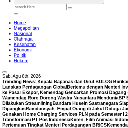
Search
for:
Home
Megapolitan
Nasional
Olahraga
Kesehatan
Ekonomi
Politik
Hukum
Sab. Agu 8th, 2026
Trending News:
Kepala Bapanas dan Dirut BULOG Berikan
Lanskap Perdagangan Global
Bertemu dengan Menteri In
ke Pasar Ekspor, Kemendag Gencarkan Promosi Dagang d
Wamendag Roro Dorong Wastra Nusantara Mendunia
BP 
Dilakukan Streamlining
Bandara Husein Sastranegara Siap
Dipangkas
Ramdansyah: Empat Orang di Jakut Diduga J
Gunakan Home Charging Services PLN pada Semester I 
Transformasi PT Pos Indonesia
Keren, Film Animasi Indone
Pertemuan Tingkat Menteri Perdagangan BRICS
Kemendag 