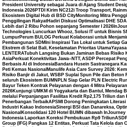
President University sebagai Juara di Ajang Student Desi
Indonesia 2026
PTDI Kirim NC212i Troop Transport, Rain
Ekosistem Digital Hub di BSD City
Monitoring Mitra Pengg
Penggilingan Rakyat
Hadiri Diskusi Optimalisasi DHE SD
Lebih dari 2 Ribu Pohon sepanjang Semester I 2026
InJour
Technologies Luncurkan Whooz, Solusi IT untuk Bisnis 
Lumpur
Perum BULOG Perkuat Kolaborasi untuk Menjamin
Pembangunan SDM
Ini Inspirasi Tas Lokal untuk Setiap
Ekstrem di Selat Bali, Keselamatan Prioritas Utama
Yayasa
LENTERA
Tubuh Langsing Bukan Jaminan Bebas Risiko K
Asia
Perkuat Konektivitas Jawa–NTT, ASDP Percepat Pen
Berbasis AI di Indonesia
Bandara Husein Sastranegara Kant
Peti Kemas Nasional
Manulife Asia Care Survey 2026: Ke
Risiko Banjir di Jakut, WSBP Suplai Spun Pile dan Beton
seluruh Ekosistem BUMN
PLN Siap Gelar PLN Electric R
Bayur Teken Kontrak Pelayanan dengan 4 Mitra Pelayara
2026
Kunjungi UMKM di Yogyakarta dan Bantul, Mendag B
melalui Perpanjangan Fasilitas Kredit Rp2,175 Triliun d
Penerbangan Terbaik
APSMI Dorong Peningkatan Literasi 
Industri Kakao Indonesia
Sinergi BSI dan Danareksa, Opti
Nasional
Konsolidasi 120 Hotel BUMN dibawah InJourney Ho
Indonesia Laporkan Koreksi Pembukuan Rp9 Triliun
ASDP 
Group (IFG) Pangkas 12 Entitas, Perkuat Tata Kelola dan