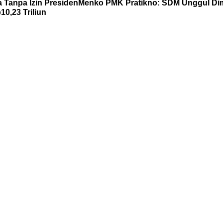
 Tanpa Izin Presiden
Menko PMK Pratikno: SDM Unggul Di
0,23 Triliun