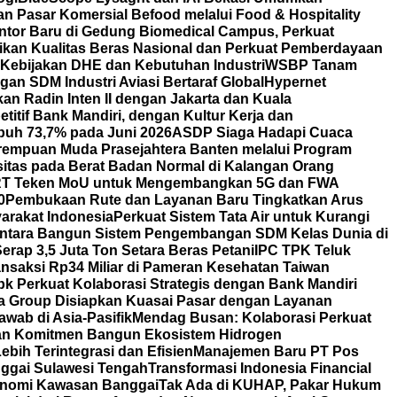
 Pasar Komersial Befood melalui Food & Hospitality
ntor Baru di Gedung Biomedical Campus, Perkuat
tikan Kualitas Beras Nasional dan Perkuat Pemberdayaan
 Kebijakan DHE dan Kebutuhan Industri
WSBP Tanam
an SDM Industri Aviasi Bertaraf Global
Hypernet
 Radin Inten II dengan Jakarta dan Kuala
itif Bank Mandiri, dengan Kultur Kerja dan
uh 73,7% pada Juni 2026
ASDP Siaga Hadapi Cuaca
erempuan Muda Prasejahtera Banten melalui Program
itas pada Berat Badan Normal di Kalangan Orang
T Teken MoU untuk Mengembangkan 5G dan FWA
0
Pembukaan Rute dan Layanan Baru Tingkatkan Arus
arakat Indonesia
Perkuat Sistem Tata Air untuk Kurangi
ntara Bangun Sistem Pengembangan SDM Kelas Dunia di
rap 3,5 Juta Ton Setara Beras Petani
IPC TPK Teluk
nsaksi Rp34 Miliar di Pameran Kesehatan Taiwan
bk Perkuat Kolaborasi Strategis dengan Bank Mandiri
a Group Disiapkan Kuasai Pasar dengan Layanan
wab di Asia-Pasifik
Mendag Busan: Kolaborasi Perkuat
an Komitmen Bangun Ekosistem Hidrogen
bih Terintegrasi dan Efisien
Manajemen Baru PT Pos
ggai Sulawesi Tengah
Transformasi Indonesia Financial
nomi Kawasan Banggai
Tak Ada di KUHAP, Pakar Hukum