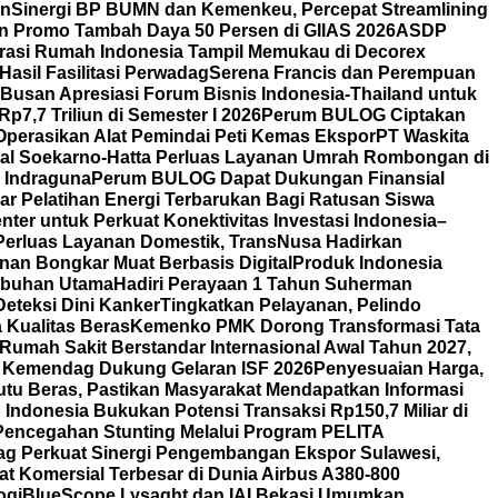
rn
Sinergi BP BUMN dan Kemenkeu, Percepat Streamlining
n Promo Tambah Daya 50 Persen di GIIAS 2026
ASDP
orasi Rumah Indonesia Tampil Memukau di Decorex
asil Fasilitasi Perwadag
Serena Francis dan Perempuan
Busan Apresiasi Forum Bisnis Indonesia-Thailand untuk
7,7 Triliun di Semester I 2026
Perum BULOG Ciptakan
Operasikan Alat Pemindai Peti Kemas Ekspor
PT Waskita
nal Soekarno-Hatta Perluas Layanan Umrah Rombongan di
y Indraguna
Perum BULOG Dapat Dukungan Finansial
lar Pelatihan Energi Terbarukan Bagi Ratusan Siswa
ter untuk Perkuat Konektivitas Investasi Indonesia–
Perluas Layanan Domestik, TransNusa Hadirkan
an Bongkar Muat Berbasis Digital
Produk Indonesia
labuhan Utama
Hadiri Perayaan 1 Tahun Suherman
eteksi Dini Kanker
Tingkatkan Pelayanan, Pelindo
Kualitas Beras
Kemenko PMK Dorong Transformasi Tata
Rumah Sakit Berstandar Internasional Awal Tahun 2027,
 Kemendag Dukung Gelaran ISF 2026
Penyesuaian Harga,
u Beras, Pastikan Masyarakat Mendapatkan Informasi
Indonesia Bukukan Potensi Transaksi Rp150,7 Miliar di
Pencegahan Stunting Melalui Program PELITA
g Perkuat Sinergi Pengembangan Ekspor Sulawesi,
t Komersial Terbesar di Dunia Airbus A380-800
ogi
BlueScope Lysaght dan IAI Bekasi Umumkan