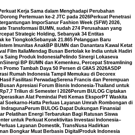
erkuat Kerja Sama dalam Menghadapi Perubahan
n Dorong Pertemuan ke-2 JTC pada 2026
Perkuat Penetrasi
etergantungan Impor
Sanur Fashion Week (SFW) 2026,
ate Transformasi BUMN, sudah 274 Perusahaan yang
cepat Strategic Holding, Sebanyak 34 Entitas
ak ke Tiongkok
Sebanyak 21.865 Pelanggan Baru
istem Imunitas Anak
BP BUMN dan Danantara Kawal Ketat
l Film Italia
Mendag Busan Bertolak ke India untuk Hadiri
ya Saing Produk Indonesia
Pelindo Sinergi Lokaseva
rn
Sinergi BP BUMN dan Kemenkeu, Percepat Streamlining
n Promo Tambah Daya 50 Persen di GIIAS 2026
ASDP
orasi Rumah Indonesia Tampil Memukau di Decorex
asil Fasilitasi Perwadag
Serena Francis dan Perempuan
Busan Apresiasi Forum Bisnis Indonesia-Thailand untuk
7,7 Triliun di Semester I 2026
Perum BULOG Ciptakan
Operasikan Alat Pemindai Peti Kemas Ekspor
PT Waskita
nal Soekarno-Hatta Perluas Layanan Umrah Rombongan di
y Indraguna
Perum BULOG Dapat Dukungan Finansial
lar Pelatihan Energi Terbarukan Bagi Ratusan Siswa
ter untuk Perkuat Konektivitas Investasi Indonesia–
Perluas Layanan Domestik, TransNusa Hadirkan
an Bongkar Muat Berbasis Digital
Produk Indonesia