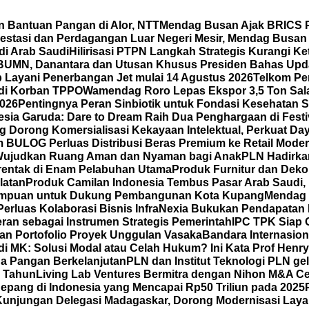
 Bantuan Pangan di Alor, NTT
Mendag Busan Ajak BRICS P
vestasi dan Perdagangan Luar Negeri Mesir, Mendag Busa
i Arab Saudi
Hilirisasi PTPN Langkah Strategis Kurangi K
BUMN, Danantara dan Utusan Khusus Presiden Bahas Upd
 Layani Penerbangan Jet mulai 14 Agustus 2026
Telkom Per
adi Korban TPPO
Wamendag Roro Lepas Ekspor 3,5 Ton Sal
2026
Pentingnya Peran Sinbiotik untuk Fondasi Kesehatan S
sia Garuda: Dare to Dream Raih Dua Penghargaan di Festiva
Dorong Komersialisasi Kekayaan Intelektual, Perkuat Da
 BULOG Perluas Distribusi Beras Premium ke Retail Mode
Wujudkan Ruang Aman dan Nyaman bagi Anak
PLN Hadirka
erentak di Enam Pelabuhan Utama
Produk Furnitur dan Dek
latan
Produk Camilan Indonesia Tembus Pasar Arab Saudi, H
erempuan untuk Dukung Pembangunan Kota Kupang
Mendag 
Perluas Kolaborasi Bisnis
InfraNexia Bukukan Pendapatan Rp
eran sebagai Instrumen Strategis Pemerintah
IPC TPK Siap 
an Portofolio Proyek Unggulan Vasaka
Bandara Internasio
di MK: Solusi Modal atau Celah Hukum? Ini Kata Prof Henr
a Pangan Berkelanjutan
PLN dan Institut Teknologi PLN ge
5 Tahun
Living Lab Ventures Bermitra dengan Nihon M&A Cen
 Jepang di Indonesia yang Mencapai Rp50 Triliun pada 2025
Kunjungan Delegasi Madagaskar, Dorong Modernisasi Layan