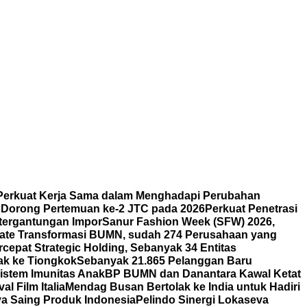
erkuat Kerja Sama dalam Menghadapi Perubahan
n Dorong Pertemuan ke-2 JTC pada 2026
Perkuat Penetrasi
etergantungan Impor
Sanur Fashion Week (SFW) 2026,
ate Transformasi BUMN, sudah 274 Perusahaan yang
cepat Strategic Holding, Sebanyak 34 Entitas
ak ke Tiongkok
Sebanyak 21.865 Pelanggan Baru
istem Imunitas Anak
BP BUMN dan Danantara Kawal Ketat
l Film Italia
Mendag Busan Bertolak ke India untuk Hadiri
ya Saing Produk Indonesia
Pelindo Sinergi Lokaseva