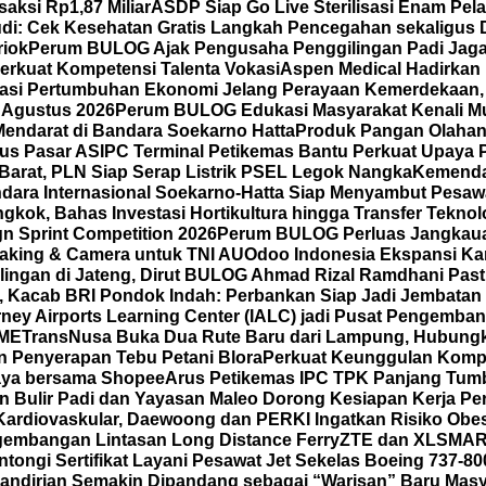
saksi Rp1,87 Miliar
ASDP Siap Go Live Sterilisasi Enam Pe
di: Cek Kesehatan Gratis Langkah Pencegahan sekaligus D
riok
Perum BULOG Ajak Pengusaha Penggilingan Padi Jaga 
erkuat Kompetensi Talenta Vokasi
Aspen Medical Hadirkan 
rasi Pertumbuhan Ekonomi Jelang Perayaan Kemerdekaan,
 Agustus 2026
Perum BULOG Edukasi Masyarakat Kenali Mut
Mendarat di Bandara Soekarno Hatta
Produk Pangan Olahan 
us Pasar AS
IPC Terminal Petikemas Bantu Perkuat Upaya 
Barat, PLN Siap Serap Listrik PSEL Legok Nangka
Kemenda
dara Internasional Soekarno-Hatta Siap Menyambut Pesawa
kok, Bahas Investasi Hortikultura hingga Transfer Teknol
gn Sprint Competition 2026
Perum BULOG Perluas Jangkauan
making & Camera untuk TNI AU
Odoo Indonesia Ekspansi Ka
ilingan di Jateng, Dirut BULOG Ahmad Rizal Ramdhani Pas
A, Kacab BRI Pondok Indah: Perbankan Siap Jadi Jembatan
ney Airports Learning Center (IALC) jadi Pusat Pengembang
SME
TransNusa Buka Dua Rute Baru dari Lampung, Hubungkan
 Penyerapan Tebu Petani Blora
Perkuat Keunggulan Kompet
 Gaya bersama Shopee
Arus Petikemas IPC TPK Panjang Tumb
n Bulir Padi dan Yayasan Maleo Dorong Kesiapan Kerja P
ardiovaskular, Daewoong dan PERKI Ingatkan Risiko Obes
gembangan Lintasan Long Distance Ferry
ZTE dan XLSMAR
ongi Sertifikat Layani Pesawat Jet Sekelas Boeing 737-80
mandirian Semakin Dipandang sebagai “Warisan” Baru Masy