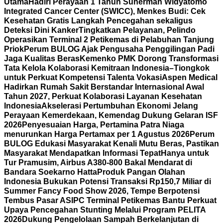
Utama
Hadiri Perayaan 1 Tahun Suherman Widyatomo
Integrated Cancer Center (SWICC), Menkes Budi: Cek
Kesehatan Gratis Langkah Pencegahan sekaligus
Deteksi Dini Kanker
Tingkatkan Pelayanan, Pelindo
Operasikan Terminal 2 Petikemas di Pelabuhan Tanjung
Priok
Perum BULOG Ajak Pengusaha Penggilingan Padi
Jaga Kualitas Beras
Kemenko PMK Dorong Transformasi
Tata Kelola Kolaborasi Kemitraan Indonesia–Tiongkok
untuk Perkuat Kompetensi Talenta Vokasi
Aspen Medical
Hadirkan Rumah Sakit Berstandar Internasional Awal
Tahun 2027, Perkuat Kolaborasi Layanan Kesehatan
Indonesia
Akselerasi Pertumbuhan Ekonomi Jelang
Perayaan Kemerdekaan, Kemendag Dukung Gelaran ISF
2026
Penyesuaian Harga, Pertamina Patra Niaga
menurunkan Harga Pertamax per 1 Agustus 2026
Perum
BULOG Edukasi Masyarakat Kenali Mutu Beras, Pastikan
Masyarakat Mendapatkan Informasi Tepat
Hanya untuk
Tur Pramusim, Airbus A380-800 Bakal Mendarat di
Bandara Soekarno Hatta
Produk Pangan Olahan
Indonesia Bukukan Potensi Transaksi Rp150,7 Miliar di
Summer Fancy Food Show 2026, Tempe Berpotensi
Tembus Pasar AS
IPC Terminal Petikemas Bantu Perkuat
Upaya Pencegahan Stunting Melalui Program PELITA
2026
Dukung Pengelolaan Sampah Berkelanjutan di