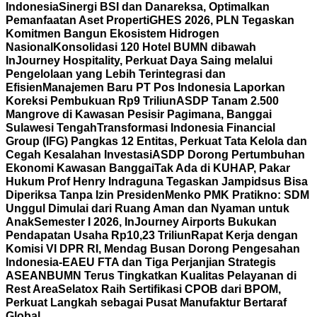
Indonesia
Sinergi BSI dan Danareksa, Optimalkan
Pemanfaatan Aset Properti
GHES 2026, PLN Tegaskan
Komitmen Bangun Ekosistem Hidrogen
Nasional
Konsolidasi 120 Hotel BUMN dibawah
InJourney Hospitality, Perkuat Daya Saing melalui
Pengelolaan yang Lebih Terintegrasi dan
Efisien
Manajemen Baru PT Pos Indonesia Laporkan
Koreksi Pembukuan Rp9 Triliun
ASDP Tanam 2.500
Mangrove di Kawasan Pesisir Pagimana, Banggai
Sulawesi Tengah
Transformasi Indonesia Financial
Group (IFG) Pangkas 12 Entitas, Perkuat Tata Kelola dan
Cegah Kesalahan Investasi
ASDP Dorong Pertumbuhan
Ekonomi Kawasan Banggai
Tak Ada di KUHAP, Pakar
Hukum Prof Henry Indraguna Tegaskan Jampidsus Bisa
Diperiksa Tanpa Izin Presiden
Menko PMK Pratikno: SDM
Unggul Dimulai dari Ruang Aman dan Nyaman untuk
Anak
Semester I 2026, InJourney Airports Bukukan
Pendapatan Usaha Rp10,23 Triliun
Rapat Kerja dengan
Komisi VI DPR RI, Mendag Busan Dorong Pengesahan
Indonesia-EAEU FTA dan Tiga Perjanjian Strategis
ASEAN
BUMN Terus Tingkatkan Kualitas Pelayanan di
Rest Area
Selatox Raih Sertifikasi CPOB dari BPOM,
Perkuat Langkah sebagai Pusat Manufaktur Bertaraf
Global