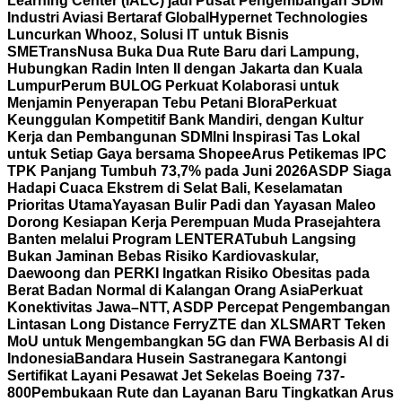
Learning Center (IALC) jadi Pusat Pengembangan SDM
Industri Aviasi Bertaraf Global
Hypernet Technologies
Luncurkan Whooz, Solusi IT untuk Bisnis
SME
TransNusa Buka Dua Rute Baru dari Lampung,
Hubungkan Radin Inten II dengan Jakarta dan Kuala
Lumpur
Perum BULOG Perkuat Kolaborasi untuk
Menjamin Penyerapan Tebu Petani Blora
Perkuat
Keunggulan Kompetitif Bank Mandiri, dengan Kultur
Kerja dan Pembangunan SDM
Ini Inspirasi Tas Lokal
untuk Setiap Gaya bersama Shopee
Arus Petikemas IPC
TPK Panjang Tumbuh 73,7% pada Juni 2026
ASDP Siaga
Hadapi Cuaca Ekstrem di Selat Bali, Keselamatan
Prioritas Utama
Yayasan Bulir Padi dan Yayasan Maleo
Dorong Kesiapan Kerja Perempuan Muda Prasejahtera
Banten melalui Program LENTERA
Tubuh Langsing
Bukan Jaminan Bebas Risiko Kardiovaskular,
Daewoong dan PERKI Ingatkan Risiko Obesitas pada
Berat Badan Normal di Kalangan Orang Asia
Perkuat
Konektivitas Jawa–NTT, ASDP Percepat Pengembangan
Lintasan Long Distance Ferry
ZTE dan XLSMART Teken
MoU untuk Mengembangkan 5G dan FWA Berbasis AI di
Indonesia
Bandara Husein Sastranegara Kantongi
Sertifikat Layani Pesawat Jet Sekelas Boeing 737-
800
Pembukaan Rute dan Layanan Baru Tingkatkan Arus