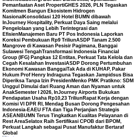
Pemanfaatan Aset Properti
GHES 2026, PLN Tegaskan
Komitmen Bangun Ekosistem Hidrogen
Nasional
Konsolidasi 120 Hotel BUMN dibawah
InJourney Hospitality, Perkuat Daya Saing melalui
Pengelolaan yang Lebih Terintegrasi dan
Efisien
Manajemen Baru PT Pos Indonesia Laporkan
Koreksi Pembukuan Rp9 Triliun
ASDP Tanam 2.500
Mangrove di Kawasan Pesisir Pagimana, Banggai
Sulawesi Tengah
Transformasi Indonesia Financial
Group (IFG) Pangkas 12 Entitas, Perkuat Tata Kelola dan
Cegah Kesalahan Investasi
ASDP Dorong Pertumbuhan
Ekonomi Kawasan Banggai
Tak Ada di KUHAP, Pakar
Hukum Prof Henry Indraguna Tegaskan Jampidsus Bisa
Diperiksa Tanpa Izin Presiden
Menko PMK Pratikno: SDM
Unggul Dimulai dari Ruang Aman dan Nyaman untuk
Anak
Semester I 2026, InJourney Airports Bukukan
Pendapatan Usaha Rp10,23 Triliun
Rapat Kerja dengan
Komisi VI DPR RI, Mendag Busan Dorong Pengesahan
Indonesia-EAEU FTA dan Tiga Perjanjian Strategis
ASEAN
BUMN Terus Tingkatkan Kualitas Pelayanan di
Rest Area
Selatox Raih Sertifikasi CPOB dari BPOM,
Perkuat Langkah sebagai Pusat Manufaktur Bertaraf
Global