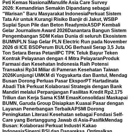
Peti Kemas Nasional
Manulife Asia Care Survey
2026: Kemandirian Semakin Dipandang sebagai
“Warisan” Baru Masyarakat Indonesia
Perkuat Sistem
Tata Air untuk Kurangi Risiko Banjir di Jakut, WSBP
Suplai Spun Pile dan Beton Readymix
ASDP Kembali
Gelar Journalism Award 2026
Danantara Bangun Sistem
Pengembangan SDM Kelas Dunia di seluruh Ekosistem
BUMN
PLN Siap Gelar PLN Electric Run pada November
2026 di ICE BSD
Perum BULOG Berhasil Serap 3,5 Juta
Ton Setara Beras Petani
IPC TPK Teluk Bayur Teken
Kontrak Pelayanan dengan 4 Mitra Pelayaran
Produk
Farmasi dan Kesehatan Indonesia Raih Potensi
Transaksi Rp34 Miliar di Pameran Kesehatan Taiwan
2026
Kunjungi UMKM di Yogyakarta dan Bantul, Mendag
Busan Dorong Perluas Pasar Ekspor
PT Hartadinata
Abadi Tbk Perkuat Kolaborasi Strategis dengan Bank
Mandiri melalui Perpanjangan Fasilitas Kredit Rp2,175
Triliun dan Kerja Sama KSM Emas
Konsolidasi Maskapai
BUMN, Garuda Group Disiapkan Kuasai Pasar dengan
Layanan Penerbangan Terbaik
APSMI Dorong
Peningkatan Literasi Kesehatan sebagai Fondasi Self-
Care yang Bertanggung Jawab di Asia-Pasifik
Mendag
Busan: Kolaborasi Perkuat Industri Kakao
Indonesia
Sinergi BSI dan Danareksa, Optimalkan