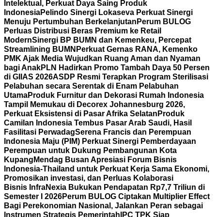
Intelektual, Perkuat Daya Saing Produk
Indonesia
Pelindo Sinergi Lokaseva Perkuat Sinergi
Menuju Pertumbuhan Berkelanjutan
Perum BULOG
Perluas Distribusi Beras Premium ke Retail
Modern
Sinergi BP BUMN dan Kemenkeu, Percepat
Streamlining BUMN
Perkuat Gernas RANA, Kemenko
PMK Ajak Media Wujudkan Ruang Aman dan Nyaman
bagi Anak
PLN Hadirkan Promo Tambah Daya 50 Persen
di GIIAS 2026
ASDP Resmi Terapkan Program Sterilisasi
Pelabuhan secara Serentak di Enam Pelabuhan
Utama
Produk Furnitur dan Dekorasi Rumah Indonesia
Tampil Memukau di Decorex Johannesburg 2026,
Perkuat Eksistensi di Pasar Afrika Selatan
Produk
Camilan Indonesia Tembus Pasar Arab Saudi, Hasil
Fasilitasi Perwadag
Serena Francis dan Perempuan
Indonesia Maju (PIM) Perkuat Sinergi Pemberdayaan
Perempuan untuk Dukung Pembangunan Kota
Kupang
Mendag Busan Apresiasi Forum Bisnis
Indonesia-Thailand untuk Perkuat Kerja Sama Ekonomi,
Promosikan investasi, dan Perluas Kolaborasi
Bisnis
InfraNexia Bukukan Pendapatan Rp7,7 Triliun di
Semester I 2026
Perum BULOG Ciptakan Multiplier Effect
Bagi Perekonomian Nasional, Jalankan Peran sebagai
Instrumen Strategis Pemerintah
IPC TPK Siap