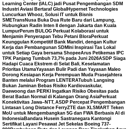
Learning Center (IALC) jadi Pusat Pengembangan SDM
Industri Aviasi Bertaraf Global
Hypernet Technologies
Luncurkan Whooz, Solusi IT untuk Bisnis
SME
TransNusa Buka Dua Rute Baru dari Lampung,
Hubungkan Radin Inten II dengan Jakarta dan Kuala
Lumpur
Perum BULOG Perkuat Kolaborasi untuk
Menjamin Penyerapan Tebu Petani Blora
Perkuat
Keunggulan Kompetitif Bank Mandiri, dengan Kultur
Kerja dan Pembangunan SDM
Ini Inspirasi Tas Lokal
untuk Setiap Gaya bersama Shopee
Arus Petikemas IPC
TPK Panjang Tumbuh 73,7% pada Juni 2026
ASDP Siaga
Hadapi Cuaca Ekstrem di Selat Bali, Keselamatan
Prioritas Utama
Yayasan Bulir Padi dan Yayasan Maleo
Dorong Kesiapan Kerja Perempuan Muda Prasejahtera
Banten melalui Program LENTERA
Tubuh Langsing
Bukan Jaminan Bebas Risiko Kardiovaskular,
Daewoong dan PERKI Ingatkan Risiko Obesitas pada
Berat Badan Normal di Kalangan Orang Asia
Perkuat
Konektivitas Jawa–NTT, ASDP Percepat Pengembangan
Lintasan Long Distance Ferry
ZTE dan XLSMART Teken
MoU untuk Mengembangkan 5G dan FWA Berbasis AI di
Indonesia
Bandara Husein Sastranegara Kantongi
Sertifikat Layani Pesawat Jet Sekelas Boeing 737-