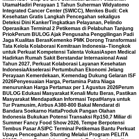
Utama
Hadiri Perayaan 1 Tahun Suherman Widyatomo
Integrated Cancer Center (SWICC), Menkes Budi: Cek
Kesehatan Gratis Langkah Pencegahan sekaligus
Deteksi Dini Kanker
Tingkatkan Pelayanan, Pelindo
Operasikan Terminal 2 Petikemas di Pelabuhan Tanjung
Priok
Perum BULOG Ajak Pengusaha Penggilingan Padi
Jaga Kualitas Beras
Kemenko PMK Dorong Transformasi
Tata Kelola Kolaborasi Kemitraan Indonesia–Tiongkok
untuk Perkuat Kompetensi Talenta Vokasi
Aspen Medical
Hadirkan Rumah Sakit Berstandar Internasional Awal
Tahun 2027, Perkuat Kolaborasi Layanan Kesehatan
Indonesia
Akselerasi Pertumbuhan Ekonomi Jelang
Perayaan Kemerdekaan, Kemendag Dukung Gelaran ISF
2026
Penyesuaian Harga, Pertamina Patra Niaga
menurunkan Harga Pertamax per 1 Agustus 2026
Perum
BULOG Edukasi Masyarakat Kenali Mutu Beras, Pastikan
Masyarakat Mendapatkan Informasi Tepat
Hanya untuk
Tur Pramusim, Airbus A380-800 Bakal Mendarat di
Bandara Soekarno Hatta
Produk Pangan Olahan
Indonesia Bukukan Potensi Transaksi Rp150,7 Miliar di
Summer Fancy Food Show 2026, Tempe Berpotensi
Tembus Pasar AS
IPC Terminal Petikemas Bantu Perkuat
Upaya Pencegahan Stunting Melalui Program PELITA