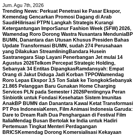
Skip
Jum. Agu 7th, 2026
to
Trending News:
Perkuat Penetrasi ke Pasar Ekspor,
content
Kemendag Gencarkan Promosi Dagang di Arab
Saudi
Hilirisasi PTPN Langkah Strategis Kurangi
Ketergantungan Impor
Sanur Fashion Week (SFW) 2026,
Wamendag Roro Dorong Wastra Nusantara Mendunia
BP
BUMN, Danantara dan Utusan Khusus Presiden Bahas
Update Transformasi BUMN, sudah 274 Perusahaan
yang Dilakukan Streamlining
Bandara Husein
Sastranegara Siap Layani Penerbangan Jet mulai 14
Agustus 2026
Telkom Percepat Strategic Holding,
Sebanyak 34 Entitas Dipangkas
Ramdansyah: Empat
Orang di Jakut Diduga Jadi Korban TPPO
Wamendag
Roro Lepas Ekspor 3,5 Ton Salak ke Tiongkok
Sebanyak
21.865 Pelanggan Baru Gunakan Home Charging
Services PLN pada Semester I 2026
Pentingnya Peran
Sinbiotik untuk Fondasi Kesehatan Sistem Imunitas
Anak
BP BUMN dan Danantara Kawal Ketat Transformasi
PT Pos Indonesia
Keren, Film Animasi Indonesia Garuda:
Dare to Dream Raih Dua Penghargaan di Festival Film
Italia
Mendag Busan Bertolak ke India untuk Hadiri
Pertemuan Tingkat Menteri Perdagangan
BRICS
Kemendag Dorong Komersialisasi Kekayaan