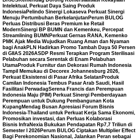
Intelektual, Perkuat Daya Saing Produk
Indonesia
Pelindo Sinergi Lokaseva Perkuat Sinergi
Menuju Pertumbuhan Berkelanjutan
Perum BULOG
Perluas Distribusi Beras Premium ke Retail
Modern
Sinergi BP BUMN dan Kemenkeu, Percepat
Streamlining BUMN
Perkuat Gernas RANA, Kemenko
PMK Ajak Media Wujudkan Ruang Aman dan Nyaman
bagi Anak
PLN Hadirkan Promo Tambah Daya 50 Persen
di GIIAS 2026
ASDP Resmi Terapkan Program Sterilisasi
Pelabuhan secara Serentak di Enam Pelabuhan
Utama
Produk Furnitur dan Dekorasi Rumah Indonesia
Tampil Memukau di Decorex Johannesburg 2026,
Perkuat Eksistensi di Pasar Afrika Selatan
Produk
Camilan Indonesia Tembus Pasar Arab Saudi, Hasil
Fasilitasi Perwadag
Serena Francis dan Perempuan
Indonesia Maju (PIM) Perkuat Sinergi Pemberdayaan
Perempuan untuk Dukung Pembangunan Kota
Kupang
Mendag Busan Apresiasi Forum Bisnis
Indonesia-Thailand untuk Perkuat Kerja Sama Ekonomi,
Promosikan investasi, dan Perluas Kolaborasi
Bisnis
InfraNexia Bukukan Pendapatan Rp7,7 Triliun di
Semester I 2026
Perum BULOG Ciptakan Multiplier Effect
Bagi Perekonomian Nasional, Jalankan Peran sebagai