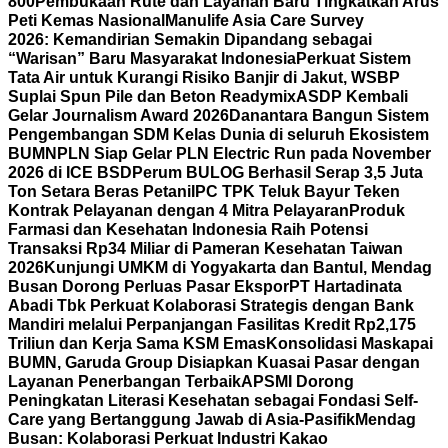
800
Pembukaan Rute dan Layanan Baru Tingkatkan Arus
Peti Kemas Nasional
Manulife Asia Care Survey
2026: Kemandirian Semakin Dipandang sebagai
“Warisan” Baru Masyarakat Indonesia
Perkuat Sistem
Tata Air untuk Kurangi Risiko Banjir di Jakut, WSBP
Suplai Spun Pile dan Beton Readymix
ASDP Kembali
Gelar Journalism Award 2026
Danantara Bangun Sistem
Pengembangan SDM Kelas Dunia di seluruh Ekosistem
BUMN
PLN Siap Gelar PLN Electric Run pada November
2026 di ICE BSD
Perum BULOG Berhasil Serap 3,5 Juta
Ton Setara Beras Petani
IPC TPK Teluk Bayur Teken
Kontrak Pelayanan dengan 4 Mitra Pelayaran
Produk
Farmasi dan Kesehatan Indonesia Raih Potensi
Transaksi Rp34 Miliar di Pameran Kesehatan Taiwan
2026
Kunjungi UMKM di Yogyakarta dan Bantul, Mendag
Busan Dorong Perluas Pasar Ekspor
PT Hartadinata
Abadi Tbk Perkuat Kolaborasi Strategis dengan Bank
Mandiri melalui Perpanjangan Fasilitas Kredit Rp2,175
Triliun dan Kerja Sama KSM Emas
Konsolidasi Maskapai
BUMN, Garuda Group Disiapkan Kuasai Pasar dengan
Layanan Penerbangan Terbaik
APSMI Dorong
Peningkatan Literasi Kesehatan sebagai Fondasi Self-
Care yang Bertanggung Jawab di Asia-Pasifik
Mendag
Busan: Kolaborasi Perkuat Industri Kakao