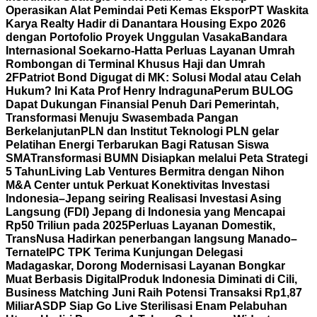
Operasikan Alat Pemindai Peti Kemas Ekspor
PT Waskita
Karya Realty Hadir di Danantara Housing Expo 2026
dengan Portofolio Proyek Unggulan Vasaka
Bandara
Internasional Soekarno-Hatta Perluas Layanan Umrah
Rombongan di Terminal Khusus Haji dan Umrah
2F
Patriot Bond Digugat di MK: Solusi Modal atau Celah
Hukum? Ini Kata Prof Henry Indraguna
Perum BULOG
Dapat Dukungan Finansial Penuh Dari Pemerintah,
Transformasi Menuju Swasembada Pangan
Berkelanjutan
PLN dan Institut Teknologi PLN gelar
Pelatihan Energi Terbarukan Bagi Ratusan Siswa
SMA
Transformasi BUMN Disiapkan melalui Peta Strategi
5 Tahun
Living Lab Ventures Bermitra dengan Nihon
M&A Center untuk Perkuat Konektivitas Investasi
Indonesia–Jepang seiring Realisasi Investasi Asing
Langsung (FDI) Jepang di Indonesia yang Mencapai
Rp50 Triliun pada 2025
Perluas Layanan Domestik,
TransNusa Hadirkan penerbangan langsung Manado–
Ternate
IPC TPK Terima Kunjungan Delegasi
Madagaskar, Dorong Modernisasi Layanan Bongkar
Muat Berbasis Digital
Produk Indonesia Diminati di Cili,
Business Matching Juni Raih Potensi Transaksi Rp1,87
Miliar
ASDP Siap Go Live Sterilisasi Enam Pelabuhan