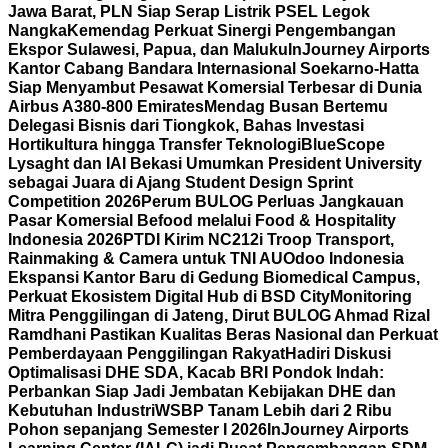
Jawa Barat, PLN Siap Serap Listrik PSEL Legok
Nangka
Kemendag Perkuat Sinergi Pengembangan
Ekspor Sulawesi, Papua, dan Maluku
InJourney Airports
Kantor Cabang Bandara Internasional Soekarno-Hatta
Siap Menyambut Pesawat Komersial Terbesar di Dunia
Airbus A380-800 Emirates
Mendag Busan Bertemu
Delegasi Bisnis dari Tiongkok, Bahas Investasi
Hortikultura hingga Transfer Teknologi
BlueScope
Lysaght dan IAI Bekasi Umumkan President University
sebagai Juara di Ajang Student Design Sprint
Competition 2026
Perum BULOG Perluas Jangkauan
Pasar Komersial Befood melalui Food & Hospitality
Indonesia 2026
PTDI Kirim NC212i Troop Transport,
Rainmaking & Camera untuk TNI AU
Odoo Indonesia
Ekspansi Kantor Baru di Gedung Biomedical Campus,
Perkuat Ekosistem Digital Hub di BSD City
Monitoring
Mitra Penggilingan di Jateng, Dirut BULOG Ahmad Rizal
Ramdhani Pastikan Kualitas Beras Nasional dan Perkuat
Pemberdayaan Penggilingan Rakyat
Hadiri Diskusi
Optimalisasi DHE SDA, Kacab BRI Pondok Indah:
Perbankan Siap Jadi Jembatan Kebijakan DHE dan
Kebutuhan Industri
WSBP Tanam Lebih dari 2 Ribu
Pohon sepanjang Semester I 2026
InJourney Airports