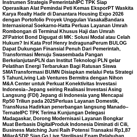
Instrumen Strategis Pemerintah
IPC TPK Siap
Operasikan Alat Pemindai Peti Kemas Ekspor
PT Waskita
Karya Realty Hadir di Danantara Housing Expo 2026
dengan Portofolio Proyek Unggulan Vasaka
Bandara
Internasional Soekarno-Hatta Perluas Layanan Umrah
Rombongan di Terminal Khusus Haji dan Umrah
2F
Patriot Bond Digugat di MK: Solusi Modal atau Celah
Hukum? Ini Kata Prof Henry Indraguna
Perum BULOG
Dapat Dukungan Finansial Penuh Dari Pemerintah,
Transformasi Menuju Swasembada Pangan
Berkelanjutan
PLN dan Institut Teknologi PLN gelar
Pelatihan Energi Terbarukan Bagi Ratusan Siswa
SMA
Transformasi BUMN Disiapkan melalui Peta Strategi
5 Tahun
Living Lab Ventures Bermitra dengan Nihon
M&A Center untuk Perkuat Konektivitas Investasi
Indonesia–Jepang seiring Realisasi Investasi Asing
Langsung (FDI) Jepang di Indonesia yang Mencapai
Rp50 Triliun pada 2025
Perluas Layanan Domestik,
TransNusa Hadirkan penerbangan langsung Manado–
Ternate
IPC TPK Terima Kunjungan Delegasi
Madagaskar, Dorong Modernisasi Layanan Bongkar
Muat Berbasis Digital
Produk Indonesia Diminati di Cili,
Business Matching Juni Raih Potensi Transaksi Rp1,87
Miliar
ASDP Siap Go Live Sterilisasi Enam Pelabuhan