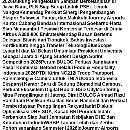
2026
Dukung Pengelolaan Sampah Berkelanjutan di
Jawa Barat, PLN Siap Serap Listrik PSEL Legok
Nangka
Kemendag Perkuat Sinergi Pengembangan
Ekspor Sulawesi, Papua, dan Maluku
InJourney Airports
Kantor Cabang Bandara Internasional Soekarno-Hatta
Siap Menyambut Pesawat Komersial Terbesar di Dunia
Airbus A380-800 Emirates
Mendag Busan Bertemu
Delegasi Bisnis dari Tiongkok, Bahas Investasi
Hortikultura hingga Transfer Teknologi
BlueScope
Lysaght dan IAI Bekasi Umumkan President University
sebagai Juara di Ajang Student Design Sprint
Competition 2026
Perum BULOG Perluas Jangkauan
Pasar Komersial Befood melalui Food & Hospitality
Indonesia 2026
PTDI Kirim NC212i Troop Transport,
Rainmaking & Camera untuk TNI AU
Odoo Indonesia
Ekspansi Kantor Baru di Gedung Biomedical Campus,
Perkuat Ekosistem Digital Hub di BSD City
Monitoring
Mitra Penggilingan di Jateng, Dirut BULOG Ahmad Rizal
Ramdhani Pastikan Kualitas Beras Nasional dan Perkuat
Pemberdayaan Penggilingan Rakyat
Hadiri Diskusi
Optimalisasi DHE SDA, Kacab BRI Pondok Indah:
Perbankan Siap Jadi Jembatan Kebijakan DHE dan
Kebutuhan Industri
WSBP Tanam Lebih dari 2 Ribu
Pohon sepanjang Semester I 2026
InJourney Airports