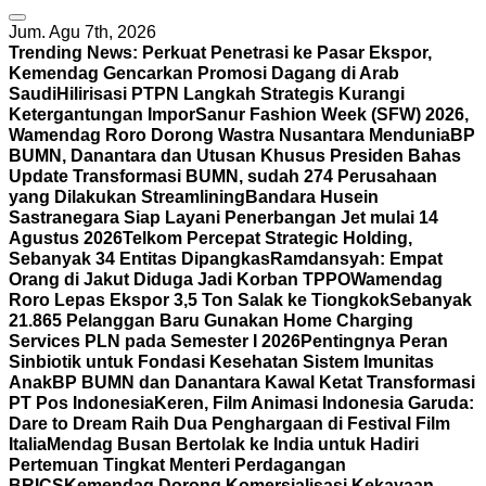
Jum. Agu 7th, 2026
Trending News:
Perkuat Penetrasi ke Pasar Ekspor,
Kemendag Gencarkan Promosi Dagang di Arab
Saudi
Hilirisasi PTPN Langkah Strategis Kurangi
Ketergantungan Impor
Sanur Fashion Week (SFW) 2026,
Wamendag Roro Dorong Wastra Nusantara Mendunia
BP
BUMN, Danantara dan Utusan Khusus Presiden Bahas
Update Transformasi BUMN, sudah 274 Perusahaan
yang Dilakukan Streamlining
Bandara Husein
Sastranegara Siap Layani Penerbangan Jet mulai 14
Agustus 2026
Telkom Percepat Strategic Holding,
Sebanyak 34 Entitas Dipangkas
Ramdansyah: Empat
Orang di Jakut Diduga Jadi Korban TPPO
Wamendag
Roro Lepas Ekspor 3,5 Ton Salak ke Tiongkok
Sebanyak
21.865 Pelanggan Baru Gunakan Home Charging
Services PLN pada Semester I 2026
Pentingnya Peran
Sinbiotik untuk Fondasi Kesehatan Sistem Imunitas
Anak
BP BUMN dan Danantara Kawal Ketat Transformasi
PT Pos Indonesia
Keren, Film Animasi Indonesia Garuda:
Dare to Dream Raih Dua Penghargaan di Festival Film
Italia
Mendag Busan Bertolak ke India untuk Hadiri
Pertemuan Tingkat Menteri Perdagangan
BRICS
Kemendag Dorong Komersialisasi Kekayaan