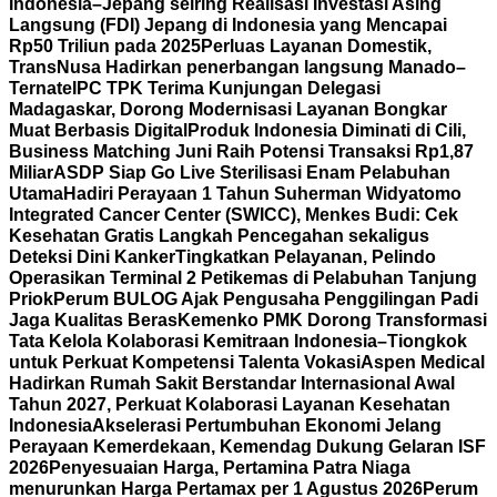
Indonesia–Jepang seiring Realisasi Investasi Asing
Langsung (FDI) Jepang di Indonesia yang Mencapai
Rp50 Triliun pada 2025
Perluas Layanan Domestik,
TransNusa Hadirkan penerbangan langsung Manado–
Ternate
IPC TPK Terima Kunjungan Delegasi
Madagaskar, Dorong Modernisasi Layanan Bongkar
Muat Berbasis Digital
Produk Indonesia Diminati di Cili,
Business Matching Juni Raih Potensi Transaksi Rp1,87
Miliar
ASDP Siap Go Live Sterilisasi Enam Pelabuhan
Utama
Hadiri Perayaan 1 Tahun Suherman Widyatomo
Integrated Cancer Center (SWICC), Menkes Budi: Cek
Kesehatan Gratis Langkah Pencegahan sekaligus
Deteksi Dini Kanker
Tingkatkan Pelayanan, Pelindo
Operasikan Terminal 2 Petikemas di Pelabuhan Tanjung
Priok
Perum BULOG Ajak Pengusaha Penggilingan Padi
Jaga Kualitas Beras
Kemenko PMK Dorong Transformasi
Tata Kelola Kolaborasi Kemitraan Indonesia–Tiongkok
untuk Perkuat Kompetensi Talenta Vokasi
Aspen Medical
Hadirkan Rumah Sakit Berstandar Internasional Awal
Tahun 2027, Perkuat Kolaborasi Layanan Kesehatan
Indonesia
Akselerasi Pertumbuhan Ekonomi Jelang
Perayaan Kemerdekaan, Kemendag Dukung Gelaran ISF
2026
Penyesuaian Harga, Pertamina Patra Niaga
menurunkan Harga Pertamax per 1 Agustus 2026
Perum