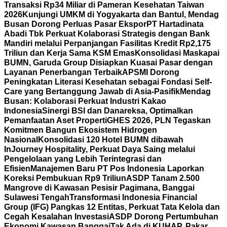
Transaksi Rp34 Miliar di Pameran Kesehatan Taiwan
2026
Kunjungi UMKM di Yogyakarta dan Bantul, Mendag
Busan Dorong Perluas Pasar Ekspor
PT Hartadinata
Abadi Tbk Perkuat Kolaborasi Strategis dengan Bank
Mandiri melalui Perpanjangan Fasilitas Kredit Rp2,175
Triliun dan Kerja Sama KSM Emas
Konsolidasi Maskapai
BUMN, Garuda Group Disiapkan Kuasai Pasar dengan
Layanan Penerbangan Terbaik
APSMI Dorong
Peningkatan Literasi Kesehatan sebagai Fondasi Self-
Care yang Bertanggung Jawab di Asia-Pasifik
Mendag
Busan: Kolaborasi Perkuat Industri Kakao
Indonesia
Sinergi BSI dan Danareksa, Optimalkan
Pemanfaatan Aset Properti
GHES 2026, PLN Tegaskan
Komitmen Bangun Ekosistem Hidrogen
Nasional
Konsolidasi 120 Hotel BUMN dibawah
InJourney Hospitality, Perkuat Daya Saing melalui
Pengelolaan yang Lebih Terintegrasi dan
Efisien
Manajemen Baru PT Pos Indonesia Laporkan
Koreksi Pembukuan Rp9 Triliun
ASDP Tanam 2.500
Mangrove di Kawasan Pesisir Pagimana, Banggai
Sulawesi Tengah
Transformasi Indonesia Financial
Group (IFG) Pangkas 12 Entitas, Perkuat Tata Kelola dan
Cegah Kesalahan Investasi
ASDP Dorong Pertumbuhan
Ekonomi Kawasan Banggai
Tak Ada di KUHAP, Pakar