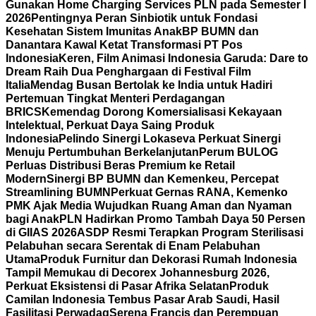
Gunakan Home Charging Services PLN pada Semester I
2026
Pentingnya Peran Sinbiotik untuk Fondasi
Kesehatan Sistem Imunitas Anak
BP BUMN dan
Danantara Kawal Ketat Transformasi PT Pos
Indonesia
Keren, Film Animasi Indonesia Garuda: Dare to
Dream Raih Dua Penghargaan di Festival Film
Italia
Mendag Busan Bertolak ke India untuk Hadiri
Pertemuan Tingkat Menteri Perdagangan
BRICS
Kemendag Dorong Komersialisasi Kekayaan
Intelektual, Perkuat Daya Saing Produk
Indonesia
Pelindo Sinergi Lokaseva Perkuat Sinergi
Menuju Pertumbuhan Berkelanjutan
Perum BULOG
Perluas Distribusi Beras Premium ke Retail
Modern
Sinergi BP BUMN dan Kemenkeu, Percepat
Streamlining BUMN
Perkuat Gernas RANA, Kemenko
PMK Ajak Media Wujudkan Ruang Aman dan Nyaman
bagi Anak
PLN Hadirkan Promo Tambah Daya 50 Persen
di GIIAS 2026
ASDP Resmi Terapkan Program Sterilisasi
Pelabuhan secara Serentak di Enam Pelabuhan
Utama
Produk Furnitur dan Dekorasi Rumah Indonesia
Tampil Memukau di Decorex Johannesburg 2026,
Perkuat Eksistensi di Pasar Afrika Selatan
Produk
Camilan Indonesia Tembus Pasar Arab Saudi, Hasil
Fasilitasi Perwadag
Serena Francis dan Perempuan