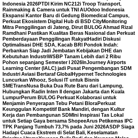
Indonesia 2026
PTDI Kirim NC212i Troop Transport,
Rainmaking & Camera untuk TNI AU
Odoo Indonesia
Ekspansi Kantor Baru di Gedung Biomedical Campus,
Perkuat Ekosistem Digital Hub di BSD City
Monitoring
Mitra Penggilingan di Jateng, Dirut BULOG Ahmad Rizal
Ramdhani Pastikan Kualitas Beras Nasional dan Perkuat
Pemberdayaan Penggilingan Rakyat
Hadiri Diskusi
Optimalisasi DHE SDA, Kacab BRI Pondok Indah:
Perbankan Siap Jadi Jembatan Kebijakan DHE dan
Kebutuhan Industri
WSBP Tanam Lebih dari 2 Ribu
Pohon sepanjang Semester I 2026
InJourney Airports
Learning Center (IALC) jadi Pusat Pengembangan SDM
Industri Aviasi Bertaraf Global
Hypernet Technologies
Luncurkan Whooz, Solusi IT untuk Bisnis
SME
TransNusa Buka Dua Rute Baru dari Lampung,
Hubungkan Radin Inten II dengan Jakarta dan Kuala
Lumpur
Perum BULOG Perkuat Kolaborasi untuk
Menjamin Penyerapan Tebu Petani Blora
Perkuat
Keunggulan Kompetitif Bank Mandiri, dengan Kultur
Kerja dan Pembangunan SDM
Ini Inspirasi Tas Lokal
untuk Setiap Gaya bersama Shopee
Arus Petikemas IPC
TPK Panjang Tumbuh 73,7% pada Juni 2026
ASDP Siaga
Hadapi Cuaca Ekstrem di Selat Bali, Keselamatan