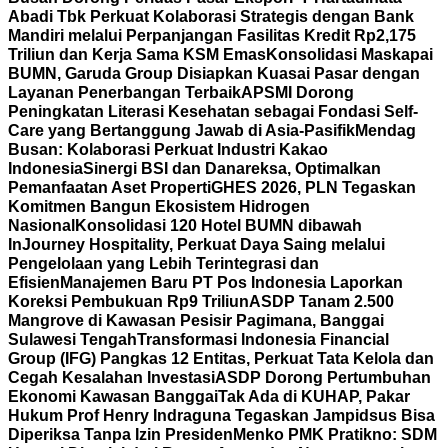
Abadi Tbk Perkuat Kolaborasi Strategis dengan Bank
Mandiri melalui Perpanjangan Fasilitas Kredit Rp2,175
Triliun dan Kerja Sama KSM Emas
Konsolidasi Maskapai
BUMN, Garuda Group Disiapkan Kuasai Pasar dengan
Layanan Penerbangan Terbaik
APSMI Dorong
Peningkatan Literasi Kesehatan sebagai Fondasi Self-
Care yang Bertanggung Jawab di Asia-Pasifik
Mendag
Busan: Kolaborasi Perkuat Industri Kakao
Indonesia
Sinergi BSI dan Danareksa, Optimalkan
Pemanfaatan Aset Properti
GHES 2026, PLN Tegaskan
Komitmen Bangun Ekosistem Hidrogen
Nasional
Konsolidasi 120 Hotel BUMN dibawah
InJourney Hospitality, Perkuat Daya Saing melalui
Pengelolaan yang Lebih Terintegrasi dan
Efisien
Manajemen Baru PT Pos Indonesia Laporkan
Koreksi Pembukuan Rp9 Triliun
ASDP Tanam 2.500
Mangrove di Kawasan Pesisir Pagimana, Banggai
Sulawesi Tengah
Transformasi Indonesia Financial
Group (IFG) Pangkas 12 Entitas, Perkuat Tata Kelola dan
Cegah Kesalahan Investasi
ASDP Dorong Pertumbuhan
Ekonomi Kawasan Banggai
Tak Ada di KUHAP, Pakar
Hukum Prof Henry Indraguna Tegaskan Jampidsus Bisa
Diperiksa Tanpa Izin Presiden
Menko PMK Pratikno: SDM