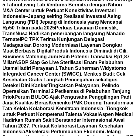
5 Tahun
Living Lab Ventures Bermitra dengan Nihon
M&A Center untuk Perkuat Konektivitas Investasi
Indonesia–Jepang seiring Realisasi Investasi Asing
Langsung (FDI) Jepang di Indonesia yang Mencapai
Rp50 Triliun pada 2025
Perluas Layanan Domestik,
TransNusa Hadirkan penerbangan langsung Manado–
Ternate
IPC TPK Terima Kunjungan Delegasi
Madagaskar, Dorong Modernisasi Layanan Bongkar
Muat Berbasis Digital
Produk Indonesia Diminati di Cili,
Business Matching Juni Raih Potensi Transaksi Rp1,87
Miliar
ASDP Siap Go Live Sterilisasi Enam Pelabuhan
Utama
Hadiri Perayaan 1 Tahun Suherman Widyatomo
Integrated Cancer Center (SWICC), Menkes Budi: Cek
Kesehatan Gratis Langkah Pencegahan sekaligus
Deteksi Dini Kanker
Tingkatkan Pelayanan, Pelindo
Operasikan Terminal 2 Petikemas di Pelabuhan Tanjung
Priok
Perum BULOG Ajak Pengusaha Penggilingan Padi
Jaga Kualitas Beras
Kemenko PMK Dorong Transformasi
Tata Kelola Kolaborasi Kemitraan Indonesia–Tiongkok
untuk Perkuat Kompetensi Talenta Vokasi
Aspen Medical
Hadirkan Rumah Sakit Berstandar Internasional Awal
Tahun 2027, Perkuat Kolaborasi Layanan Kesehatan
Indonesia
Akselerasi Pertumbuhan Ekonomi Jelang