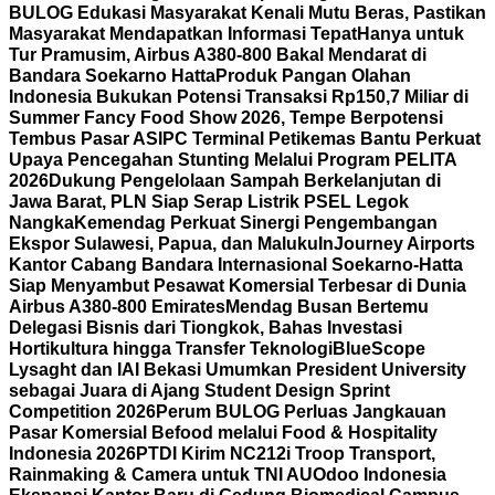
BULOG Edukasi Masyarakat Kenali Mutu Beras, Pastikan
Masyarakat Mendapatkan Informasi Tepat
Hanya untuk
Tur Pramusim, Airbus A380-800 Bakal Mendarat di
Bandara Soekarno Hatta
Produk Pangan Olahan
Indonesia Bukukan Potensi Transaksi Rp150,7 Miliar di
Summer Fancy Food Show 2026, Tempe Berpotensi
Tembus Pasar AS
IPC Terminal Petikemas Bantu Perkuat
Upaya Pencegahan Stunting Melalui Program PELITA
2026
Dukung Pengelolaan Sampah Berkelanjutan di
Jawa Barat, PLN Siap Serap Listrik PSEL Legok
Nangka
Kemendag Perkuat Sinergi Pengembangan
Ekspor Sulawesi, Papua, dan Maluku
InJourney Airports
Kantor Cabang Bandara Internasional Soekarno-Hatta
Siap Menyambut Pesawat Komersial Terbesar di Dunia
Airbus A380-800 Emirates
Mendag Busan Bertemu
Delegasi Bisnis dari Tiongkok, Bahas Investasi
Hortikultura hingga Transfer Teknologi
BlueScope
Lysaght dan IAI Bekasi Umumkan President University
sebagai Juara di Ajang Student Design Sprint
Competition 2026
Perum BULOG Perluas Jangkauan
Pasar Komersial Befood melalui Food & Hospitality
Indonesia 2026
PTDI Kirim NC212i Troop Transport,
Rainmaking & Camera untuk TNI AU
Odoo Indonesia