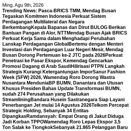
Skip
Ming. Agu 9th, 2026
to
Trending News:
Pasca-BRICS TMM, Mendag Busan
content
Tegaskan Komitmen Indonesia Perkuat Sistem
Perdagangan Multilateral dan Negara
Berkembang
Kepala Bapanas dan Dirut BULOG Berikan
Bantuan Pangan di Alor, NTT
Mendag Busan Ajak BRICS
Perkuat Kerja Sama dalam Menghadapi Perubahan
Lanskap Perdagangan Global
Bertemu dengan Menteri
Investasi dan Perdagangan Luar Negeri Mesir, Mendag
Busan Dorong Pertemuan ke-2 JTC pada 2026
Perkuat
Penetrasi ke Pasar Ekspor, Kemendag Gencarkan
Promosi Dagang di Arab Saudi
Hilirisasi PTPN Langkah
Strategis Kurangi Ketergantungan Impor
Sanur Fashion
Week (SFW) 2026, Wamendag Roro Dorong Wastra
Nusantara Mendunia
BP BUMN, Danantara dan Utusan
Khusus Presiden Bahas Update Transformasi BUMN,
sudah 274 Perusahaan yang Dilakukan
Streamlining
Bandara Husein Sastranegara Siap Layani
Penerbangan Jet mulai 14 Agustus 2026
Telkom Percepat
Strategic Holding, Sebanyak 34 Entitas
Dipangkas
Ramdansyah: Empat Orang di Jakut Diduga
Jadi Korban TPPO
Wamendag Roro Lepas Ekspor 3,5
Ton Salak ke Tiongkok
Sebanyak 21.865 Pelanggan Baru