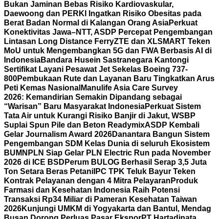
Bukan Jaminan Bebas Risiko Kardiovaskular,
Daewoong dan PERKI Ingatkan Risiko Obesitas pada
Berat Badan Normal di Kalangan Orang Asia
Perkuat
Konektivitas Jawa–NTT, ASDP Percepat Pengembangan
Lintasan Long Distance Ferry
ZTE dan XLSMART Teken
MoU untuk Mengembangkan 5G dan FWA Berbasis AI di
Indonesia
Bandara Husein Sastranegara Kantongi
Sertifikat Layani Pesawat Jet Sekelas Boeing 737-
800
Pembukaan Rute dan Layanan Baru Tingkatkan Arus
Peti Kemas Nasional
Manulife Asia Care Survey
2026: Kemandirian Semakin Dipandang sebagai
“Warisan” Baru Masyarakat Indonesia
Perkuat Sistem
Tata Air untuk Kurangi Risiko Banjir di Jakut, WSBP
Suplai Spun Pile dan Beton Readymix
ASDP Kembali
Gelar Journalism Award 2026
Danantara Bangun Sistem
Pengembangan SDM Kelas Dunia di seluruh Ekosistem
BUMN
PLN Siap Gelar PLN Electric Run pada November
2026 di ICE BSD
Perum BULOG Berhasil Serap 3,5 Juta
Ton Setara Beras Petani
IPC TPK Teluk Bayur Teken
Kontrak Pelayanan dengan 4 Mitra Pelayaran
Produk
Farmasi dan Kesehatan Indonesia Raih Potensi
Transaksi Rp34 Miliar di Pameran Kesehatan Taiwan
2026
Kunjungi UMKM di Yogyakarta dan Bantul, Mendag
Busan Dorong Perluas Pasar Ekspor
PT Hartadinata