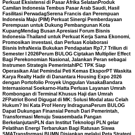
Perkuat Eksistensi di Pasar Afrika Selatan
Produk
Camilan Indonesia Tembus Pasar Arab Saudi, Hasil
Fasilitasi Perwadag
Serena Francis dan Perempuan
Indonesia Maju (PIM) Perkuat Sinergi Pemberdayaan
Perempuan untuk Dukung Pembangunan Kota
Kupang
Mendag Busan Apresiasi Forum Bisnis
Indonesia-Thailand untuk Perkuat Kerja Sama Ekonomi,
Promosikan investasi, dan Perluas Kolaborasi
Bisnis
InfraNexia Bukukan Pendapatan Rp7,7 Triliun di
Semester I 2026
Perum BULOG Ciptakan Multiplier Effect
Bagi Perekonomian Nasional, Jalankan Peran sebagai
Instrumen Strategis Pemerintah
IPC TPK Siap
Operasikan Alat Pemindai Peti Kemas Ekspor
PT Waskita
Karya Realty Hadir di Danantara Housing Expo 2026
dengan Portofolio Proyek Unggulan Vasaka
Bandara
Internasional Soekarno-Hatta Perluas Layanan Umrah
Rombongan di Terminal Khusus Haji dan Umrah
2F
Patriot Bond Digugat di MK: Solusi Modal atau Celah
Hukum? Ini Kata Prof Henry Indraguna
Perum BULOG
Dapat Dukungan Finansial Penuh Dari Pemerintah,
Transformasi Menuju Swasembada Pangan
Berkelanjutan
PLN dan Institut Teknologi PLN gelar
Pelatihan Energi Terbarukan Bagi Ratusan Siswa
SMA
Transformasi BUMN Disiapkan melalui Peta Strategi