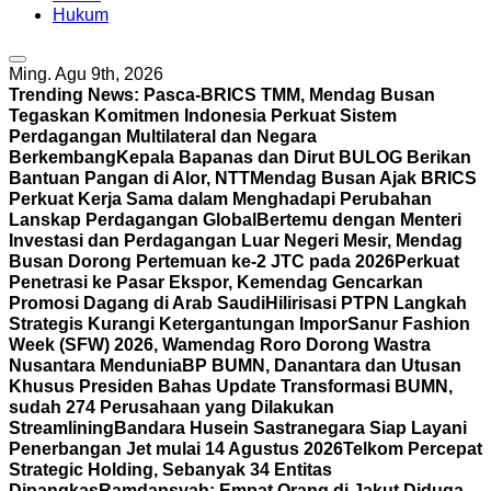
Hukum
Ming. Agu 9th, 2026
Trending News:
Pasca-BRICS TMM, Mendag Busan
Tegaskan Komitmen Indonesia Perkuat Sistem
Perdagangan Multilateral dan Negara
Berkembang
Kepala Bapanas dan Dirut BULOG Berikan
Bantuan Pangan di Alor, NTT
Mendag Busan Ajak BRICS
Perkuat Kerja Sama dalam Menghadapi Perubahan
Lanskap Perdagangan Global
Bertemu dengan Menteri
Investasi dan Perdagangan Luar Negeri Mesir, Mendag
Busan Dorong Pertemuan ke-2 JTC pada 2026
Perkuat
Penetrasi ke Pasar Ekspor, Kemendag Gencarkan
Promosi Dagang di Arab Saudi
Hilirisasi PTPN Langkah
Strategis Kurangi Ketergantungan Impor
Sanur Fashion
Week (SFW) 2026, Wamendag Roro Dorong Wastra
Nusantara Mendunia
BP BUMN, Danantara dan Utusan
Khusus Presiden Bahas Update Transformasi BUMN,
sudah 274 Perusahaan yang Dilakukan
Streamlining
Bandara Husein Sastranegara Siap Layani
Penerbangan Jet mulai 14 Agustus 2026
Telkom Percepat
Strategic Holding, Sebanyak 34 Entitas
Dipangkas
Ramdansyah: Empat Orang di Jakut Diduga