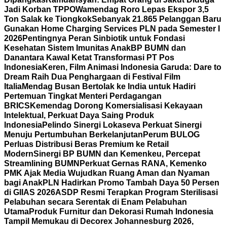
Jadi Korban TPPO
Wamendag Roro Lepas Ekspor 3,5
Ton Salak ke Tiongkok
Sebanyak 21.865 Pelanggan Baru
Gunakan Home Charging Services PLN pada Semester I
2026
Pentingnya Peran Sinbiotik untuk Fondasi
Kesehatan Sistem Imunitas Anak
BP BUMN dan
Danantara Kawal Ketat Transformasi PT Pos
Indonesia
Keren, Film Animasi Indonesia Garuda: Dare to
Dream Raih Dua Penghargaan di Festival Film
Italia
Mendag Busan Bertolak ke India untuk Hadiri
Pertemuan Tingkat Menteri Perdagangan
BRICS
Kemendag Dorong Komersialisasi Kekayaan
Intelektual, Perkuat Daya Saing Produk
Indonesia
Pelindo Sinergi Lokaseva Perkuat Sinergi
Menuju Pertumbuhan Berkelanjutan
Perum BULOG
Perluas Distribusi Beras Premium ke Retail
Modern
Sinergi BP BUMN dan Kemenkeu, Percepat
Streamlining BUMN
Perkuat Gernas RANA, Kemenko
PMK Ajak Media Wujudkan Ruang Aman dan Nyaman
bagi Anak
PLN Hadirkan Promo Tambah Daya 50 Persen
di GIIAS 2026
ASDP Resmi Terapkan Program Sterilisasi
Pelabuhan secara Serentak di Enam Pelabuhan
Utama
Produk Furnitur dan Dekorasi Rumah Indonesia
Tampil Memukau di Decorex Johannesburg 2026,