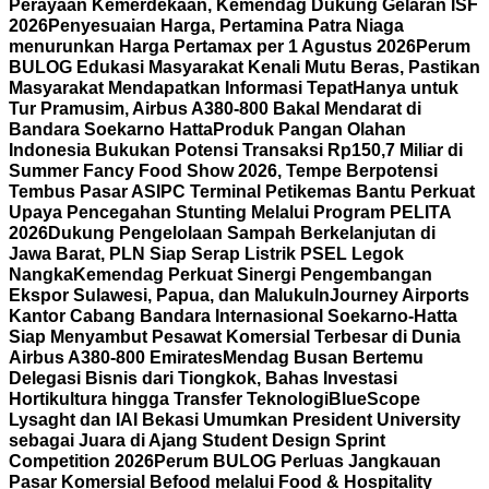
Perayaan Kemerdekaan, Kemendag Dukung Gelaran ISF
2026
Penyesuaian Harga, Pertamina Patra Niaga
menurunkan Harga Pertamax per 1 Agustus 2026
Perum
BULOG Edukasi Masyarakat Kenali Mutu Beras, Pastikan
Masyarakat Mendapatkan Informasi Tepat
Hanya untuk
Tur Pramusim, Airbus A380-800 Bakal Mendarat di
Bandara Soekarno Hatta
Produk Pangan Olahan
Indonesia Bukukan Potensi Transaksi Rp150,7 Miliar di
Summer Fancy Food Show 2026, Tempe Berpotensi
Tembus Pasar AS
IPC Terminal Petikemas Bantu Perkuat
Upaya Pencegahan Stunting Melalui Program PELITA
2026
Dukung Pengelolaan Sampah Berkelanjutan di
Jawa Barat, PLN Siap Serap Listrik PSEL Legok
Nangka
Kemendag Perkuat Sinergi Pengembangan
Ekspor Sulawesi, Papua, dan Maluku
InJourney Airports
Kantor Cabang Bandara Internasional Soekarno-Hatta
Siap Menyambut Pesawat Komersial Terbesar di Dunia
Airbus A380-800 Emirates
Mendag Busan Bertemu
Delegasi Bisnis dari Tiongkok, Bahas Investasi
Hortikultura hingga Transfer Teknologi
BlueScope
Lysaght dan IAI Bekasi Umumkan President University
sebagai Juara di Ajang Student Design Sprint
Competition 2026
Perum BULOG Perluas Jangkauan
Pasar Komersial Befood melalui Food & Hospitality