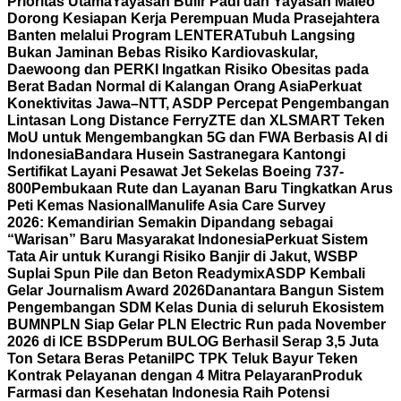
Prioritas Utama
Yayasan Bulir Padi dan Yayasan Maleo
Dorong Kesiapan Kerja Perempuan Muda Prasejahtera
Banten melalui Program LENTERA
Tubuh Langsing
Bukan Jaminan Bebas Risiko Kardiovaskular,
Daewoong dan PERKI Ingatkan Risiko Obesitas pada
Berat Badan Normal di Kalangan Orang Asia
Perkuat
Konektivitas Jawa–NTT, ASDP Percepat Pengembangan
Lintasan Long Distance Ferry
ZTE dan XLSMART Teken
MoU untuk Mengembangkan 5G dan FWA Berbasis AI di
Indonesia
Bandara Husein Sastranegara Kantongi
Sertifikat Layani Pesawat Jet Sekelas Boeing 737-
800
Pembukaan Rute dan Layanan Baru Tingkatkan Arus
Peti Kemas Nasional
Manulife Asia Care Survey
2026: Kemandirian Semakin Dipandang sebagai
“Warisan” Baru Masyarakat Indonesia
Perkuat Sistem
Tata Air untuk Kurangi Risiko Banjir di Jakut, WSBP
Suplai Spun Pile dan Beton Readymix
ASDP Kembali
Gelar Journalism Award 2026
Danantara Bangun Sistem
Pengembangan SDM Kelas Dunia di seluruh Ekosistem
BUMN
PLN Siap Gelar PLN Electric Run pada November
2026 di ICE BSD
Perum BULOG Berhasil Serap 3,5 Juta
Ton Setara Beras Petani
IPC TPK Teluk Bayur Teken
Kontrak Pelayanan dengan 4 Mitra Pelayaran
Produk
Farmasi dan Kesehatan Indonesia Raih Potensi