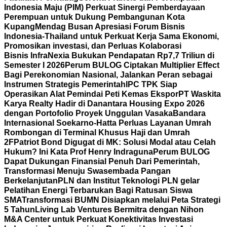
Indonesia Maju (PIM) Perkuat Sinergi Pemberdayaan
Perempuan untuk Dukung Pembangunan Kota
Kupang
Mendag Busan Apresiasi Forum Bisnis
Indonesia-Thailand untuk Perkuat Kerja Sama Ekonomi,
Promosikan investasi, dan Perluas Kolaborasi
Bisnis
InfraNexia Bukukan Pendapatan Rp7,7 Triliun di
Semester I 2026
Perum BULOG Ciptakan Multiplier Effect
Bagi Perekonomian Nasional, Jalankan Peran sebagai
Instrumen Strategis Pemerintah
IPC TPK Siap
Operasikan Alat Pemindai Peti Kemas Ekspor
PT Waskita
Karya Realty Hadir di Danantara Housing Expo 2026
dengan Portofolio Proyek Unggulan Vasaka
Bandara
Internasional Soekarno-Hatta Perluas Layanan Umrah
Rombongan di Terminal Khusus Haji dan Umrah
2F
Patriot Bond Digugat di MK: Solusi Modal atau Celah
Hukum? Ini Kata Prof Henry Indraguna
Perum BULOG
Dapat Dukungan Finansial Penuh Dari Pemerintah,
Transformasi Menuju Swasembada Pangan
Berkelanjutan
PLN dan Institut Teknologi PLN gelar
Pelatihan Energi Terbarukan Bagi Ratusan Siswa
SMA
Transformasi BUMN Disiapkan melalui Peta Strategi
5 Tahun
Living Lab Ventures Bermitra dengan Nihon
M&A Center untuk Perkuat Konektivitas Investasi