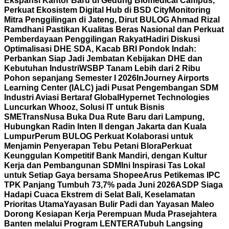
Ekspansi Kantor Baru di Gedung Biomedical Campus,
Perkuat Ekosistem Digital Hub di BSD City
Monitoring
Mitra Penggilingan di Jateng, Dirut BULOG Ahmad Rizal
Ramdhani Pastikan Kualitas Beras Nasional dan Perkuat
Pemberdayaan Penggilingan Rakyat
Hadiri Diskusi
Optimalisasi DHE SDA, Kacab BRI Pondok Indah:
Perbankan Siap Jadi Jembatan Kebijakan DHE dan
Kebutuhan Industri
WSBP Tanam Lebih dari 2 Ribu
Pohon sepanjang Semester I 2026
InJourney Airports
Learning Center (IALC) jadi Pusat Pengembangan SDM
Industri Aviasi Bertaraf Global
Hypernet Technologies
Luncurkan Whooz, Solusi IT untuk Bisnis
SME
TransNusa Buka Dua Rute Baru dari Lampung,
Hubungkan Radin Inten II dengan Jakarta dan Kuala
Lumpur
Perum BULOG Perkuat Kolaborasi untuk
Menjamin Penyerapan Tebu Petani Blora
Perkuat
Keunggulan Kompetitif Bank Mandiri, dengan Kultur
Kerja dan Pembangunan SDM
Ini Inspirasi Tas Lokal
untuk Setiap Gaya bersama Shopee
Arus Petikemas IPC
TPK Panjang Tumbuh 73,7% pada Juni 2026
ASDP Siaga
Hadapi Cuaca Ekstrem di Selat Bali, Keselamatan
Prioritas Utama
Yayasan Bulir Padi dan Yayasan Maleo
Dorong Kesiapan Kerja Perempuan Muda Prasejahtera
Banten melalui Program LENTERA
Tubuh Langsing