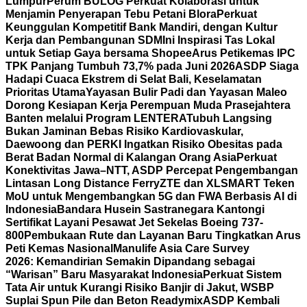
Lumpur
Perum BULOG Perkuat Kolaborasi untuk
Menjamin Penyerapan Tebu Petani Blora
Perkuat
Keunggulan Kompetitif Bank Mandiri, dengan Kultur
Kerja dan Pembangunan SDM
Ini Inspirasi Tas Lokal
untuk Setiap Gaya bersama Shopee
Arus Petikemas IPC
TPK Panjang Tumbuh 73,7% pada Juni 2026
ASDP Siaga
Hadapi Cuaca Ekstrem di Selat Bali, Keselamatan
Prioritas Utama
Yayasan Bulir Padi dan Yayasan Maleo
Dorong Kesiapan Kerja Perempuan Muda Prasejahtera
Banten melalui Program LENTERA
Tubuh Langsing
Bukan Jaminan Bebas Risiko Kardiovaskular,
Daewoong dan PERKI Ingatkan Risiko Obesitas pada
Berat Badan Normal di Kalangan Orang Asia
Perkuat
Konektivitas Jawa–NTT, ASDP Percepat Pengembangan
Lintasan Long Distance Ferry
ZTE dan XLSMART Teken
MoU untuk Mengembangkan 5G dan FWA Berbasis AI di
Indonesia
Bandara Husein Sastranegara Kantongi
Sertifikat Layani Pesawat Jet Sekelas Boeing 737-
800
Pembukaan Rute dan Layanan Baru Tingkatkan Arus
Peti Kemas Nasional
Manulife Asia Care Survey
2026: Kemandirian Semakin Dipandang sebagai
“Warisan” Baru Masyarakat Indonesia
Perkuat Sistem
Tata Air untuk Kurangi Risiko Banjir di Jakut, WSBP
Suplai Spun Pile dan Beton Readymix
ASDP Kembali