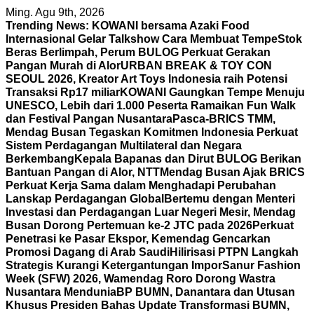
Skip
Ming. Agu 9th, 2026
to
Trending News:
KOWANI bersama Azaki Food
content
Internasional Gelar Talkshow Cara Membuat Tempe
Stok
Beras Berlimpah, Perum BULOG Perkuat Gerakan
Pangan Murah di Alor
URBAN BREAK & TOY CON
SEOUL 2026, Kreator Art Toys Indonesia raih Potensi
Transaksi Rp17 miliar
KOWANI Gaungkan Tempe Menuju
UNESCO, Lebih dari 1.000 Peserta Ramaikan Fun Walk
dan Festival Pangan Nusantara
Pasca-BRICS TMM,
Mendag Busan Tegaskan Komitmen Indonesia Perkuat
Sistem Perdagangan Multilateral dan Negara
Berkembang
Kepala Bapanas dan Dirut BULOG Berikan
Bantuan Pangan di Alor, NTT
Mendag Busan Ajak BRICS
Perkuat Kerja Sama dalam Menghadapi Perubahan
Lanskap Perdagangan Global
Bertemu dengan Menteri
Investasi dan Perdagangan Luar Negeri Mesir, Mendag
Busan Dorong Pertemuan ke-2 JTC pada 2026
Perkuat
Penetrasi ke Pasar Ekspor, Kemendag Gencarkan
Promosi Dagang di Arab Saudi
Hilirisasi PTPN Langkah
Strategis Kurangi Ketergantungan Impor
Sanur Fashion
Week (SFW) 2026, Wamendag Roro Dorong Wastra
Nusantara Mendunia
BP BUMN, Danantara dan Utusan
Khusus Presiden Bahas Update Transformasi BUMN,