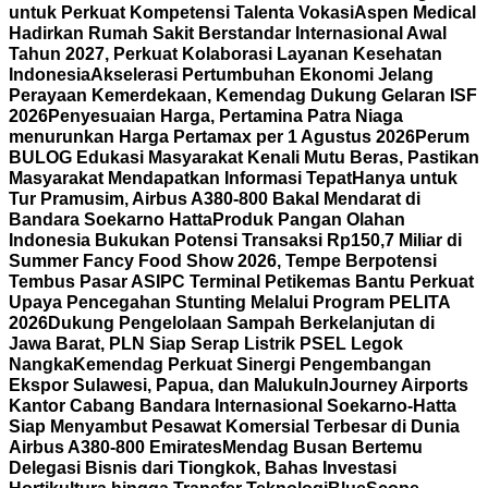
untuk Perkuat Kompetensi Talenta Vokasi
Aspen Medical
Hadirkan Rumah Sakit Berstandar Internasional Awal
Tahun 2027, Perkuat Kolaborasi Layanan Kesehatan
Indonesia
Akselerasi Pertumbuhan Ekonomi Jelang
Perayaan Kemerdekaan, Kemendag Dukung Gelaran ISF
2026
Penyesuaian Harga, Pertamina Patra Niaga
menurunkan Harga Pertamax per 1 Agustus 2026
Perum
BULOG Edukasi Masyarakat Kenali Mutu Beras, Pastikan
Masyarakat Mendapatkan Informasi Tepat
Hanya untuk
Tur Pramusim, Airbus A380-800 Bakal Mendarat di
Bandara Soekarno Hatta
Produk Pangan Olahan
Indonesia Bukukan Potensi Transaksi Rp150,7 Miliar di
Summer Fancy Food Show 2026, Tempe Berpotensi
Tembus Pasar AS
IPC Terminal Petikemas Bantu Perkuat
Upaya Pencegahan Stunting Melalui Program PELITA
2026
Dukung Pengelolaan Sampah Berkelanjutan di
Jawa Barat, PLN Siap Serap Listrik PSEL Legok
Nangka
Kemendag Perkuat Sinergi Pengembangan
Ekspor Sulawesi, Papua, dan Maluku
InJourney Airports
Kantor Cabang Bandara Internasional Soekarno-Hatta
Siap Menyambut Pesawat Komersial Terbesar di Dunia
Airbus A380-800 Emirates
Mendag Busan Bertemu
Delegasi Bisnis dari Tiongkok, Bahas Investasi