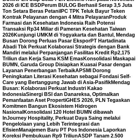
2026 di ICE BSD
Perum BULOG Berhasil Serap 3,5 Juta
Ton Setara Beras Petani
IPC TPK Teluk Bayur Teken
Kontrak Pelayanan dengan 4 Mitra Pelayaran
Produk
Farmasi dan Kesehatan Indonesia Raih Potensi
Transaksi Rp34 Miliar di Pameran Kesehatan Taiwan
2026
Kunjungi UMKM di Yogyakarta dan Bantul, Mendag
Busan Dorong Perluas Pasar Ekspor
PT Hartadinata
Abadi Tbk Perkuat Kolaborasi Strategis dengan Bank
Mandiri melalui Perpanjangan Fasilitas Kredit Rp2,175
Triliun dan Kerja Sama KSM Emas
Konsolidasi Maskapai
BUMN, Garuda Group Disiapkan Kuasai Pasar dengan
Layanan Penerbangan Terbaik
APSMI Dorong
Peningkatan Literasi Kesehatan sebagai Fondasi Self-
Care yang Bertanggung Jawab di Asia-Pasifik
Mendag
Busan: Kolaborasi Perkuat Industri Kakao
Indonesia
Sinergi BSI dan Danareksa, Optimalkan
Pemanfaatan Aset Properti
GHES 2026, PLN Tegaskan
Komitmen Bangun Ekosistem Hidrogen
Nasional
Konsolidasi 120 Hotel BUMN dibawah
InJourney Hospitality, Perkuat Daya Saing melalui
Pengelolaan yang Lebih Terintegrasi dan
Efisien
Manajemen Baru PT Pos Indonesia Laporkan
Koreksi Pembukuan Rp9 Triliun
ASDP Tanam 2.500