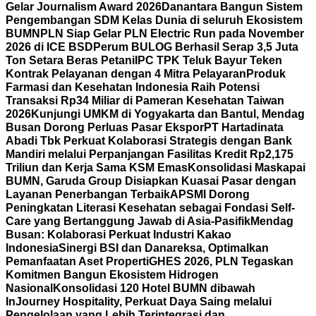
Gelar Journalism Award 2026
Danantara Bangun Sistem
Pengembangan SDM Kelas Dunia di seluruh Ekosistem
BUMN
PLN Siap Gelar PLN Electric Run pada November
2026 di ICE BSD
Perum BULOG Berhasil Serap 3,5 Juta
Ton Setara Beras Petani
IPC TPK Teluk Bayur Teken
Kontrak Pelayanan dengan 4 Mitra Pelayaran
Produk
Farmasi dan Kesehatan Indonesia Raih Potensi
Transaksi Rp34 Miliar di Pameran Kesehatan Taiwan
2026
Kunjungi UMKM di Yogyakarta dan Bantul, Mendag
Busan Dorong Perluas Pasar Ekspor
PT Hartadinata
Abadi Tbk Perkuat Kolaborasi Strategis dengan Bank
Mandiri melalui Perpanjangan Fasilitas Kredit Rp2,175
Triliun dan Kerja Sama KSM Emas
Konsolidasi Maskapai
BUMN, Garuda Group Disiapkan Kuasai Pasar dengan
Layanan Penerbangan Terbaik
APSMI Dorong
Peningkatan Literasi Kesehatan sebagai Fondasi Self-
Care yang Bertanggung Jawab di Asia-Pasifik
Mendag
Busan: Kolaborasi Perkuat Industri Kakao
Indonesia
Sinergi BSI dan Danareksa, Optimalkan
Pemanfaatan Aset Properti
GHES 2026, PLN Tegaskan
Komitmen Bangun Ekosistem Hidrogen
Nasional
Konsolidasi 120 Hotel BUMN dibawah
InJourney Hospitality, Perkuat Daya Saing melalui
Pengelolaan yang Lebih Terintegrasi dan