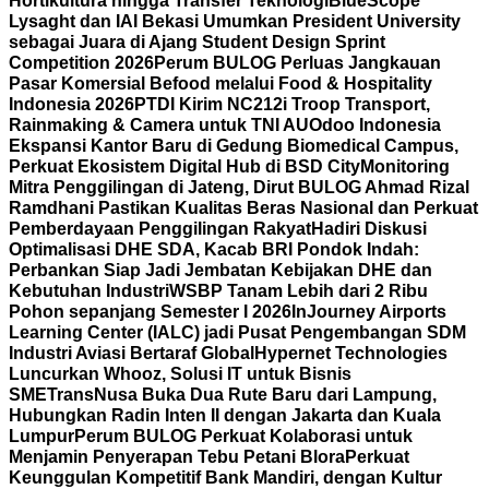
Hortikultura hingga Transfer Teknologi
BlueScope
Lysaght dan IAI Bekasi Umumkan President University
sebagai Juara di Ajang Student Design Sprint
Competition 2026
Perum BULOG Perluas Jangkauan
Pasar Komersial Befood melalui Food & Hospitality
Indonesia 2026
PTDI Kirim NC212i Troop Transport,
Rainmaking & Camera untuk TNI AU
Odoo Indonesia
Ekspansi Kantor Baru di Gedung Biomedical Campus,
Perkuat Ekosistem Digital Hub di BSD City
Monitoring
Mitra Penggilingan di Jateng, Dirut BULOG Ahmad Rizal
Ramdhani Pastikan Kualitas Beras Nasional dan Perkuat
Pemberdayaan Penggilingan Rakyat
Hadiri Diskusi
Optimalisasi DHE SDA, Kacab BRI Pondok Indah:
Perbankan Siap Jadi Jembatan Kebijakan DHE dan
Kebutuhan Industri
WSBP Tanam Lebih dari 2 Ribu
Pohon sepanjang Semester I 2026
InJourney Airports
Learning Center (IALC) jadi Pusat Pengembangan SDM
Industri Aviasi Bertaraf Global
Hypernet Technologies
Luncurkan Whooz, Solusi IT untuk Bisnis
SME
TransNusa Buka Dua Rute Baru dari Lampung,
Hubungkan Radin Inten II dengan Jakarta dan Kuala
Lumpur
Perum BULOG Perkuat Kolaborasi untuk
Menjamin Penyerapan Tebu Petani Blora
Perkuat
Keunggulan Kompetitif Bank Mandiri, dengan Kultur