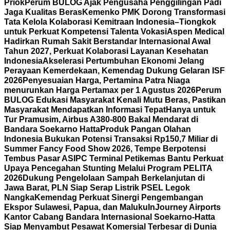
Priok
Perum BULOG Ajak Pengusaha Penggilingan Padi
Jaga Kualitas Beras
Kemenko PMK Dorong Transformasi
Tata Kelola Kolaborasi Kemitraan Indonesia–Tiongkok
untuk Perkuat Kompetensi Talenta Vokasi
Aspen Medical
Hadirkan Rumah Sakit Berstandar Internasional Awal
Tahun 2027, Perkuat Kolaborasi Layanan Kesehatan
Indonesia
Akselerasi Pertumbuhan Ekonomi Jelang
Perayaan Kemerdekaan, Kemendag Dukung Gelaran ISF
2026
Penyesuaian Harga, Pertamina Patra Niaga
menurunkan Harga Pertamax per 1 Agustus 2026
Perum
BULOG Edukasi Masyarakat Kenali Mutu Beras, Pastikan
Masyarakat Mendapatkan Informasi Tepat
Hanya untuk
Tur Pramusim, Airbus A380-800 Bakal Mendarat di
Bandara Soekarno Hatta
Produk Pangan Olahan
Indonesia Bukukan Potensi Transaksi Rp150,7 Miliar di
Summer Fancy Food Show 2026, Tempe Berpotensi
Tembus Pasar AS
IPC Terminal Petikemas Bantu Perkuat
Upaya Pencegahan Stunting Melalui Program PELITA
2026
Dukung Pengelolaan Sampah Berkelanjutan di
Jawa Barat, PLN Siap Serap Listrik PSEL Legok
Nangka
Kemendag Perkuat Sinergi Pengembangan
Ekspor Sulawesi, Papua, dan Maluku
InJourney Airports
Kantor Cabang Bandara Internasional Soekarno-Hatta
Siap Menyambut Pesawat Komersial Terbesar di Dunia