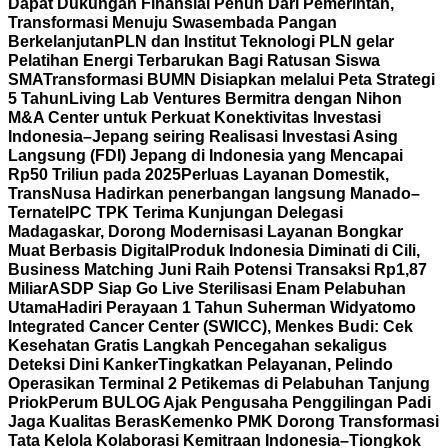
Dapat Dukungan Finansial Penuh Dari Pemerintah,
Transformasi Menuju Swasembada Pangan
Berkelanjutan
PLN dan Institut Teknologi PLN gelar
Pelatihan Energi Terbarukan Bagi Ratusan Siswa
SMA
Transformasi BUMN Disiapkan melalui Peta Strategi
5 Tahun
Living Lab Ventures Bermitra dengan Nihon
M&A Center untuk Perkuat Konektivitas Investasi
Indonesia–Jepang seiring Realisasi Investasi Asing
Langsung (FDI) Jepang di Indonesia yang Mencapai
Rp50 Triliun pada 2025
Perluas Layanan Domestik,
TransNusa Hadirkan penerbangan langsung Manado–
Ternate
IPC TPK Terima Kunjungan Delegasi
Madagaskar, Dorong Modernisasi Layanan Bongkar
Muat Berbasis Digital
Produk Indonesia Diminati di Cili,
Business Matching Juni Raih Potensi Transaksi Rp1,87
Miliar
ASDP Siap Go Live Sterilisasi Enam Pelabuhan
Utama
Hadiri Perayaan 1 Tahun Suherman Widyatomo
Integrated Cancer Center (SWICC), Menkes Budi: Cek
Kesehatan Gratis Langkah Pencegahan sekaligus
Deteksi Dini Kanker
Tingkatkan Pelayanan, Pelindo
Operasikan Terminal 2 Petikemas di Pelabuhan Tanjung
Priok
Perum BULOG Ajak Pengusaha Penggilingan Padi
Jaga Kualitas Beras
Kemenko PMK Dorong Transformasi
Tata Kelola Kolaborasi Kemitraan Indonesia–Tiongkok