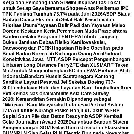
Kerja dan Pembangunan SDM
Ini Inspirasi Tas Lokal
untuk Setiap Gaya bersama Shopee
Arus Petikemas IPC
TPK Panjang Tumbuh 73,7% pada Juni 2026
ASDP Siaga
Hadapi Cuaca Ekstrem di Selat Bali, Keselamatan
Prioritas Utama
Yayasan Bulir Padi dan Yayasan Maleo
Dorong Kesiapan Kerja Perempuan Muda Prasejahtera
Banten melalui Program LENTERA
Tubuh Langsing
Bukan Jaminan Bebas Risiko Kardiovaskular,
Daewoong dan PERKI Ingatkan Risiko Obesitas pada
Berat Badan Normal di Kalangan Orang Asia
Perkuat
Konektivitas Jawa–NTT, ASDP Percepat Pengembangan
Lintasan Long Distance Ferry
ZTE dan XLSMART Teken
MoU untuk Mengembangkan 5G dan FWA Berbasis AI di
Indonesia
Bandara Husein Sastranegara Kantongi
Sertifikat Layani Pesawat Jet Sekelas Boeing 737-
800
Pembukaan Rute dan Layanan Baru Tingkatkan Arus
Peti Kemas Nasional
Manulife Asia Care Survey
2026: Kemandirian Semakin Dipandang sebagai
“Warisan” Baru Masyarakat Indonesia
Perkuat Sistem
Tata Air untuk Kurangi Risiko Banjir di Jakut, WSBP
Suplai Spun Pile dan Beton Readymix
ASDP Kembali
Gelar Journalism Award 2026
Danantara Bangun Sistem
Pengembangan SDM Kelas Dunia di seluruh Ekosistem
BUMN
PLN Siap Gelar PLN Electric Run pada November