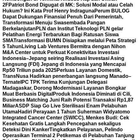
2F
Patriot Bond Digugat di MK: Solusi Modal atau Celah
Hukum? Ini Kata Prof Henry Indraguna
Perum BULOG
Dapat Dukungan Finansial Penuh Dari Pemerintah,
Transformasi Menuju Swasembada Pangan
Berkelanjutan
PLN dan Institut Teknologi PLN gelar
Pelatihan Energi Terbarukan Bagi Ratusan Siswa
SMA
Transformasi BUMN Disiapkan melalui Peta Strategi
5 Tahun
Living Lab Ventures Bermitra dengan Nihon
M&A Center untuk Perkuat Konektivitas Investasi
Indonesia–Jepang seiring Realisasi Investasi Asing
Langsung (FDI) Jepang di Indonesia yang Mencapai
Rp50 Triliun pada 2025
Perluas Layanan Domestik,
TransNusa Hadirkan penerbangan langsung Manado–
Ternate
IPC TPK Terima Kunjungan Delegasi
Madagaskar, Dorong Modernisasi Layanan Bongkar
Muat Berbasis Digital
Produk Indonesia Diminati di Cili,
Business Matching Juni Raih Potensi Transaksi Rp1,87
Miliar
ASDP Siap Go Live Sterilisasi Enam Pelabuhan
Utama
Hadiri Perayaan 1 Tahun Suherman Widyatomo
Integrated Cancer Center (SWICC), Menkes Budi: Cek
Kesehatan Gratis Langkah Pencegahan sekaligus
Deteksi Dini Kanker
Tingkatkan Pelayanan, Pelindo
Operasikan Terminal 2 Petikemas di Pelabuhan Tanjung