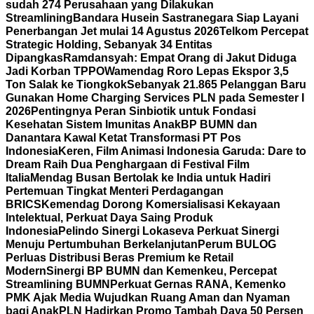
sudah 274 Perusahaan yang Dilakukan
Streamlining
Bandara Husein Sastranegara Siap Layani
Penerbangan Jet mulai 14 Agustus 2026
Telkom Percepat
Strategic Holding, Sebanyak 34 Entitas
Dipangkas
Ramdansyah: Empat Orang di Jakut Diduga
Jadi Korban TPPO
Wamendag Roro Lepas Ekspor 3,5
Ton Salak ke Tiongkok
Sebanyak 21.865 Pelanggan Baru
Gunakan Home Charging Services PLN pada Semester I
2026
Pentingnya Peran Sinbiotik untuk Fondasi
Kesehatan Sistem Imunitas Anak
BP BUMN dan
Danantara Kawal Ketat Transformasi PT Pos
Indonesia
Keren, Film Animasi Indonesia Garuda: Dare to
Dream Raih Dua Penghargaan di Festival Film
Italia
Mendag Busan Bertolak ke India untuk Hadiri
Pertemuan Tingkat Menteri Perdagangan
BRICS
Kemendag Dorong Komersialisasi Kekayaan
Intelektual, Perkuat Daya Saing Produk
Indonesia
Pelindo Sinergi Lokaseva Perkuat Sinergi
Menuju Pertumbuhan Berkelanjutan
Perum BULOG
Perluas Distribusi Beras Premium ke Retail
Modern
Sinergi BP BUMN dan Kemenkeu, Percepat
Streamlining BUMN
Perkuat Gernas RANA, Kemenko
PMK Ajak Media Wujudkan Ruang Aman dan Nyaman
bagi Anak
PLN Hadirkan Promo Tambah Daya 50 Persen