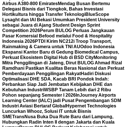
Airbus A380-800 Emirates
Mendag Busan Bertemu
Delegasi Bisnis dari Tiongkok, Bahas Investasi
Hortikultura hingga Transfer Teknologi
BlueScope
Lysaght dan IAI Bekasi Umumkan President University
sebagai Juara di Ajang Student Design Sprint
Competition 2026
Perum BULOG Perluas Jangkauan
Pasar Komersial Befood melalui Food & Hospitality
Indonesia 2026
PTDI Kirim NC212i Troop Transport,
Rainmaking & Camera untuk TNI AU
Odoo Indonesia
Ekspansi Kantor Baru di Gedung Biomedical Campus,
Perkuat Ekosistem Digital Hub di BSD City
Monitoring
Mitra Penggilingan di Jateng, Dirut BULOG Ahmad Rizal
Ramdhani Pastikan Kualitas Beras Nasional dan Perkuat
Pemberdayaan Penggilingan Rakyat
Hadiri Diskusi
Optimalisasi DHE SDA, Kacab BRI Pondok Indah:
Perbankan Siap Jadi Jembatan Kebijakan DHE dan
Kebutuhan Industri
WSBP Tanam Lebih dari 2 Ribu
Pohon sepanjang Semester I 2026
InJourney Airports
Learning Center (IALC) jadi Pusat Pengembangan SDM
Industri Aviasi Bertaraf Global
Hypernet Technologies
Luncurkan Whooz, Solusi IT untuk Bisnis
SME
TransNusa Buka Dua Rute Baru dari Lampung,
Hubungkan Radin Inten II dengan Jakarta dan Kuala