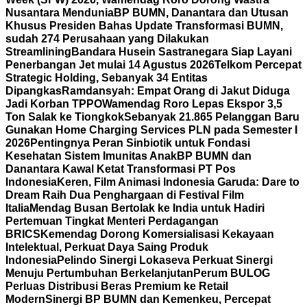
Nusantara Mendunia
BP BUMN, Danantara dan Utusan
Khusus Presiden Bahas Update Transformasi BUMN,
sudah 274 Perusahaan yang Dilakukan
Streamlining
Bandara Husein Sastranegara Siap Layani
Penerbangan Jet mulai 14 Agustus 2026
Telkom Percepat
Strategic Holding, Sebanyak 34 Entitas
Dipangkas
Ramdansyah: Empat Orang di Jakut Diduga
Jadi Korban TPPO
Wamendag Roro Lepas Ekspor 3,5
Ton Salak ke Tiongkok
Sebanyak 21.865 Pelanggan Baru
Gunakan Home Charging Services PLN pada Semester I
2026
Pentingnya Peran Sinbiotik untuk Fondasi
Kesehatan Sistem Imunitas Anak
BP BUMN dan
Danantara Kawal Ketat Transformasi PT Pos
Indonesia
Keren, Film Animasi Indonesia Garuda: Dare to
Dream Raih Dua Penghargaan di Festival Film
Italia
Mendag Busan Bertolak ke India untuk Hadiri
Pertemuan Tingkat Menteri Perdagangan
BRICS
Kemendag Dorong Komersialisasi Kekayaan
Intelektual, Perkuat Daya Saing Produk
Indonesia
Pelindo Sinergi Lokaseva Perkuat Sinergi
Menuju Pertumbuhan Berkelanjutan
Perum BULOG
Perluas Distribusi Beras Premium ke Retail
Modern
Sinergi BP BUMN dan Kemenkeu, Percepat