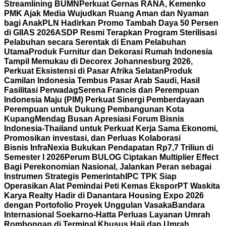
Streamlining BUMN
Perkuat Gernas RANA, Kemenko
PMK Ajak Media Wujudkan Ruang Aman dan Nyaman
bagi Anak
PLN Hadirkan Promo Tambah Daya 50 Persen
di GIIAS 2026
ASDP Resmi Terapkan Program Sterilisasi
Pelabuhan secara Serentak di Enam Pelabuhan
Utama
Produk Furnitur dan Dekorasi Rumah Indonesia
Tampil Memukau di Decorex Johannesburg 2026,
Perkuat Eksistensi di Pasar Afrika Selatan
Produk
Camilan Indonesia Tembus Pasar Arab Saudi, Hasil
Fasilitasi Perwadag
Serena Francis dan Perempuan
Indonesia Maju (PIM) Perkuat Sinergi Pemberdayaan
Perempuan untuk Dukung Pembangunan Kota
Kupang
Mendag Busan Apresiasi Forum Bisnis
Indonesia-Thailand untuk Perkuat Kerja Sama Ekonomi,
Promosikan investasi, dan Perluas Kolaborasi
Bisnis
InfraNexia Bukukan Pendapatan Rp7,7 Triliun di
Semester I 2026
Perum BULOG Ciptakan Multiplier Effect
Bagi Perekonomian Nasional, Jalankan Peran sebagai
Instrumen Strategis Pemerintah
IPC TPK Siap
Operasikan Alat Pemindai Peti Kemas Ekspor
PT Waskita
Karya Realty Hadir di Danantara Housing Expo 2026
dengan Portofolio Proyek Unggulan Vasaka
Bandara
Internasional Soekarno-Hatta Perluas Layanan Umrah
Rombongan di Terminal Khusus Haji dan Umrah