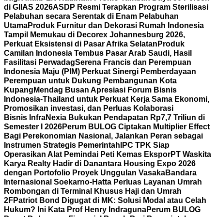
di GIIAS 2026
ASDP Resmi Terapkan Program Sterilisasi
Pelabuhan secara Serentak di Enam Pelabuhan
Utama
Produk Furnitur dan Dekorasi Rumah Indonesia
Tampil Memukau di Decorex Johannesburg 2026,
Perkuat Eksistensi di Pasar Afrika Selatan
Produk
Camilan Indonesia Tembus Pasar Arab Saudi, Hasil
Fasilitasi Perwadag
Serena Francis dan Perempuan
Indonesia Maju (PIM) Perkuat Sinergi Pemberdayaan
Perempuan untuk Dukung Pembangunan Kota
Kupang
Mendag Busan Apresiasi Forum Bisnis
Indonesia-Thailand untuk Perkuat Kerja Sama Ekonomi,
Promosikan investasi, dan Perluas Kolaborasi
Bisnis
InfraNexia Bukukan Pendapatan Rp7,7 Triliun di
Semester I 2026
Perum BULOG Ciptakan Multiplier Effect
Bagi Perekonomian Nasional, Jalankan Peran sebagai
Instrumen Strategis Pemerintah
IPC TPK Siap
Operasikan Alat Pemindai Peti Kemas Ekspor
PT Waskita
Karya Realty Hadir di Danantara Housing Expo 2026
dengan Portofolio Proyek Unggulan Vasaka
Bandara
Internasional Soekarno-Hatta Perluas Layanan Umrah
Rombongan di Terminal Khusus Haji dan Umrah
2F
Patriot Bond Digugat di MK: Solusi Modal atau Celah
Hukum? Ini Kata Prof Henry Indraguna
Perum BULOG