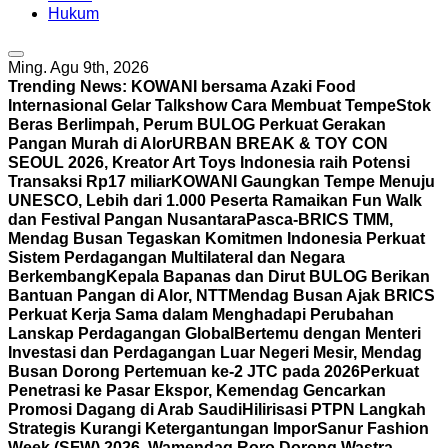
Hukum
Ming. Agu 9th, 2026
Trending News:
KOWANI bersama Azaki Food
Internasional Gelar Talkshow Cara Membuat Tempe
Stok
Beras Berlimpah, Perum BULOG Perkuat Gerakan
Pangan Murah di Alor
URBAN BREAK & TOY CON
SEOUL 2026, Kreator Art Toys Indonesia raih Potensi
Transaksi Rp17 miliar
KOWANI Gaungkan Tempe Menuju
UNESCO, Lebih dari 1.000 Peserta Ramaikan Fun Walk
dan Festival Pangan Nusantara
Pasca-BRICS TMM,
Mendag Busan Tegaskan Komitmen Indonesia Perkuat
Sistem Perdagangan Multilateral dan Negara
Berkembang
Kepala Bapanas dan Dirut BULOG Berikan
Bantuan Pangan di Alor, NTT
Mendag Busan Ajak BRICS
Perkuat Kerja Sama dalam Menghadapi Perubahan
Lanskap Perdagangan Global
Bertemu dengan Menteri
Investasi dan Perdagangan Luar Negeri Mesir, Mendag
Busan Dorong Pertemuan ke-2 JTC pada 2026
Perkuat
Penetrasi ke Pasar Ekspor, Kemendag Gencarkan
Promosi Dagang di Arab Saudi
Hilirisasi PTPN Langkah
Strategis Kurangi Ketergantungan Impor
Sanur Fashion
Week (SFW) 2026, Wamendag Roro Dorong Wastra