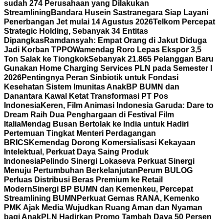
sudah 274 Perusahaan yang Dilakukan
Streamlining
Bandara Husein Sastranegara Siap Layani
Penerbangan Jet mulai 14 Agustus 2026
Telkom Percepat
Strategic Holding, Sebanyak 34 Entitas
Dipangkas
Ramdansyah: Empat Orang di Jakut Diduga
Jadi Korban TPPO
Wamendag Roro Lepas Ekspor 3,5
Ton Salak ke Tiongkok
Sebanyak 21.865 Pelanggan Baru
Gunakan Home Charging Services PLN pada Semester I
2026
Pentingnya Peran Sinbiotik untuk Fondasi
Kesehatan Sistem Imunitas Anak
BP BUMN dan
Danantara Kawal Ketat Transformasi PT Pos
Indonesia
Keren, Film Animasi Indonesia Garuda: Dare to
Dream Raih Dua Penghargaan di Festival Film
Italia
Mendag Busan Bertolak ke India untuk Hadiri
Pertemuan Tingkat Menteri Perdagangan
BRICS
Kemendag Dorong Komersialisasi Kekayaan
Intelektual, Perkuat Daya Saing Produk
Indonesia
Pelindo Sinergi Lokaseva Perkuat Sinergi
Menuju Pertumbuhan Berkelanjutan
Perum BULOG
Perluas Distribusi Beras Premium ke Retail
Modern
Sinergi BP BUMN dan Kemenkeu, Percepat
Streamlining BUMN
Perkuat Gernas RANA, Kemenko
PMK Ajak Media Wujudkan Ruang Aman dan Nyaman
bagi Anak
PLN Hadirkan Promo Tambah Daya 50 Persen