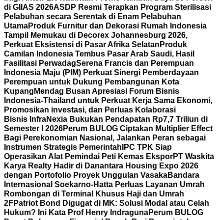
di GIIAS 2026
ASDP Resmi Terapkan Program Sterilisasi
Pelabuhan secara Serentak di Enam Pelabuhan
Utama
Produk Furnitur dan Dekorasi Rumah Indonesia
Tampil Memukau di Decorex Johannesburg 2026,
Perkuat Eksistensi di Pasar Afrika Selatan
Produk
Camilan Indonesia Tembus Pasar Arab Saudi, Hasil
Fasilitasi Perwadag
Serena Francis dan Perempuan
Indonesia Maju (PIM) Perkuat Sinergi Pemberdayaan
Perempuan untuk Dukung Pembangunan Kota
Kupang
Mendag Busan Apresiasi Forum Bisnis
Indonesia-Thailand untuk Perkuat Kerja Sama Ekonomi,
Promosikan investasi, dan Perluas Kolaborasi
Bisnis
InfraNexia Bukukan Pendapatan Rp7,7 Triliun di
Semester I 2026
Perum BULOG Ciptakan Multiplier Effect
Bagi Perekonomian Nasional, Jalankan Peran sebagai
Instrumen Strategis Pemerintah
IPC TPK Siap
Operasikan Alat Pemindai Peti Kemas Ekspor
PT Waskita
Karya Realty Hadir di Danantara Housing Expo 2026
dengan Portofolio Proyek Unggulan Vasaka
Bandara
Internasional Soekarno-Hatta Perluas Layanan Umrah
Rombongan di Terminal Khusus Haji dan Umrah
2F
Patriot Bond Digugat di MK: Solusi Modal atau Celah
Hukum? Ini Kata Prof Henry Indraguna
Perum BULOG