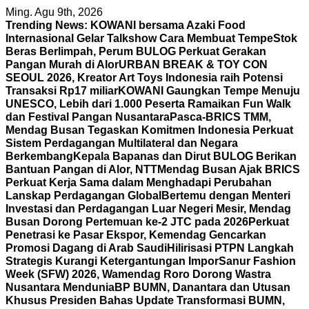
Skip
Ming. Agu 9th, 2026
to
Trending News:
KOWANI bersama Azaki Food
content
Internasional Gelar Talkshow Cara Membuat Tempe
Stok
Beras Berlimpah, Perum BULOG Perkuat Gerakan
Pangan Murah di Alor
URBAN BREAK & TOY CON
SEOUL 2026, Kreator Art Toys Indonesia raih Potensi
Transaksi Rp17 miliar
KOWANI Gaungkan Tempe Menuju
UNESCO, Lebih dari 1.000 Peserta Ramaikan Fun Walk
dan Festival Pangan Nusantara
Pasca-BRICS TMM,
Mendag Busan Tegaskan Komitmen Indonesia Perkuat
Sistem Perdagangan Multilateral dan Negara
Berkembang
Kepala Bapanas dan Dirut BULOG Berikan
Bantuan Pangan di Alor, NTT
Mendag Busan Ajak BRICS
Perkuat Kerja Sama dalam Menghadapi Perubahan
Lanskap Perdagangan Global
Bertemu dengan Menteri
Investasi dan Perdagangan Luar Negeri Mesir, Mendag
Busan Dorong Pertemuan ke-2 JTC pada 2026
Perkuat
Penetrasi ke Pasar Ekspor, Kemendag Gencarkan
Promosi Dagang di Arab Saudi
Hilirisasi PTPN Langkah
Strategis Kurangi Ketergantungan Impor
Sanur Fashion
Week (SFW) 2026, Wamendag Roro Dorong Wastra
Nusantara Mendunia
BP BUMN, Danantara dan Utusan
Khusus Presiden Bahas Update Transformasi BUMN,