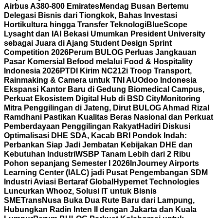
Airbus A380-800 Emirates
Mendag Busan Bertemu
Delegasi Bisnis dari Tiongkok, Bahas Investasi
Hortikultura hingga Transfer Teknologi
BlueScope
Lysaght dan IAI Bekasi Umumkan President University
sebagai Juara di Ajang Student Design Sprint
Competition 2026
Perum BULOG Perluas Jangkauan
Pasar Komersial Befood melalui Food & Hospitality
Indonesia 2026
PTDI Kirim NC212i Troop Transport,
Rainmaking & Camera untuk TNI AU
Odoo Indonesia
Ekspansi Kantor Baru di Gedung Biomedical Campus,
Perkuat Ekosistem Digital Hub di BSD City
Monitoring
Mitra Penggilingan di Jateng, Dirut BULOG Ahmad Rizal
Ramdhani Pastikan Kualitas Beras Nasional dan Perkuat
Pemberdayaan Penggilingan Rakyat
Hadiri Diskusi
Optimalisasi DHE SDA, Kacab BRI Pondok Indah:
Perbankan Siap Jadi Jembatan Kebijakan DHE dan
Kebutuhan Industri
WSBP Tanam Lebih dari 2 Ribu
Pohon sepanjang Semester I 2026
InJourney Airports
Learning Center (IALC) jadi Pusat Pengembangan SDM
Industri Aviasi Bertaraf Global
Hypernet Technologies
Luncurkan Whooz, Solusi IT untuk Bisnis
SME
TransNusa Buka Dua Rute Baru dari Lampung,
Hubungkan Radin Inten II dengan Jakarta dan Kuala