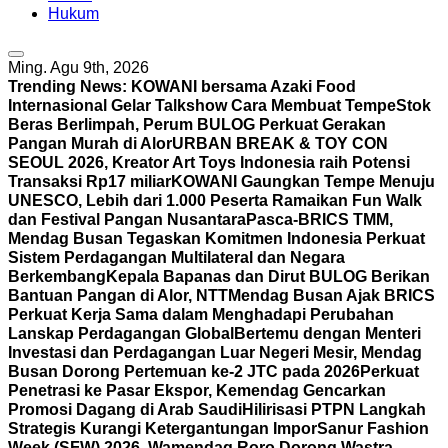
Hukum
Ming. Agu 9th, 2026
Trending News:
KOWANI bersama Azaki Food
Internasional Gelar Talkshow Cara Membuat Tempe
Stok
Beras Berlimpah, Perum BULOG Perkuat Gerakan
Pangan Murah di Alor
URBAN BREAK & TOY CON
SEOUL 2026, Kreator Art Toys Indonesia raih Potensi
Transaksi Rp17 miliar
KOWANI Gaungkan Tempe Menuju
UNESCO, Lebih dari 1.000 Peserta Ramaikan Fun Walk
dan Festival Pangan Nusantara
Pasca-BRICS TMM,
Mendag Busan Tegaskan Komitmen Indonesia Perkuat
Sistem Perdagangan Multilateral dan Negara
Berkembang
Kepala Bapanas dan Dirut BULOG Berikan
Bantuan Pangan di Alor, NTT
Mendag Busan Ajak BRICS
Perkuat Kerja Sama dalam Menghadapi Perubahan
Lanskap Perdagangan Global
Bertemu dengan Menteri
Investasi dan Perdagangan Luar Negeri Mesir, Mendag
Busan Dorong Pertemuan ke-2 JTC pada 2026
Perkuat
Penetrasi ke Pasar Ekspor, Kemendag Gencarkan
Promosi Dagang di Arab Saudi
Hilirisasi PTPN Langkah
Strategis Kurangi Ketergantungan Impor
Sanur Fashion
Week (SFW) 2026, Wamendag Roro Dorong Wastra