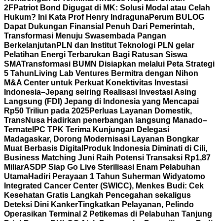
2F
Patriot Bond Digugat di MK: Solusi Modal atau Celah
Hukum? Ini Kata Prof Henry Indraguna
Perum BULOG
Dapat Dukungan Finansial Penuh Dari Pemerintah,
Transformasi Menuju Swasembada Pangan
Berkelanjutan
PLN dan Institut Teknologi PLN gelar
Pelatihan Energi Terbarukan Bagi Ratusan Siswa
SMA
Transformasi BUMN Disiapkan melalui Peta Strategi
5 Tahun
Living Lab Ventures Bermitra dengan Nihon
M&A Center untuk Perkuat Konektivitas Investasi
Indonesia–Jepang seiring Realisasi Investasi Asing
Langsung (FDI) Jepang di Indonesia yang Mencapai
Rp50 Triliun pada 2025
Perluas Layanan Domestik,
TransNusa Hadirkan penerbangan langsung Manado–
Ternate
IPC TPK Terima Kunjungan Delegasi
Madagaskar, Dorong Modernisasi Layanan Bongkar
Muat Berbasis Digital
Produk Indonesia Diminati di Cili,
Business Matching Juni Raih Potensi Transaksi Rp1,87
Miliar
ASDP Siap Go Live Sterilisasi Enam Pelabuhan
Utama
Hadiri Perayaan 1 Tahun Suherman Widyatomo
Integrated Cancer Center (SWICC), Menkes Budi: Cek
Kesehatan Gratis Langkah Pencegahan sekaligus
Deteksi Dini Kanker
Tingkatkan Pelayanan, Pelindo
Operasikan Terminal 2 Petikemas di Pelabuhan Tanjung