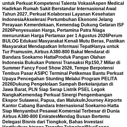
untuk Perkuat Kompetensi Talenta Vokasi
Aspen Medical
Hadirkan Rumah Sakit Berstandar Internasional Awal
Tahun 2027, Perkuat Kolaborasi Layanan Kesehatan
Indonesia
Akselerasi Pertumbuhan Ekonomi Jelang
Perayaan Kemerdekaan, Kemendag Dukung Gelaran ISF
2026
Penyesuaian Harga, Pertamina Patra Niaga
menurunkan Harga Pertamax per 1 Agustus 2026
Perum
BULOG Edukasi Masyarakat Kenali Mutu Beras, Pastikan
Masyarakat Mendapatkan Informasi Tepat
Hanya untuk
Tur Pramusim, Airbus A380-800 Bakal Mendarat di
Bandara Soekarno Hatta
Produk Pangan Olahan
Indonesia Bukukan Potensi Transaksi Rp150,7 Miliar di
Summer Fancy Food Show 2026, Tempe Berpotensi
Tembus Pasar AS
IPC Terminal Petikemas Bantu Perkuat
Upaya Pencegahan Stunting Melalui Program PELITA
2026
Dukung Pengelolaan Sampah Berkelanjutan di
Jawa Barat, PLN Siap Serap Listrik PSEL Legok
Nangka
Kemendag Perkuat Sinergi Pengembangan
Ekspor Sulawesi, Papua, dan Maluku
InJourney Airports
Kantor Cabang Bandara Internasional Soekarno-Hatta
Siap Menyambut Pesawat Komersial Terbesar di Dunia
Airbus A380-800 Emirates
Mendag Busan Bertemu
Delegasi Bisnis dari Tiongkok, Bahas Investasi