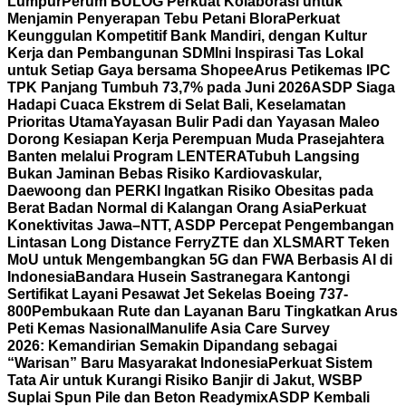
Lumpur
Perum BULOG Perkuat Kolaborasi untuk
Menjamin Penyerapan Tebu Petani Blora
Perkuat
Keunggulan Kompetitif Bank Mandiri, dengan Kultur
Kerja dan Pembangunan SDM
Ini Inspirasi Tas Lokal
untuk Setiap Gaya bersama Shopee
Arus Petikemas IPC
TPK Panjang Tumbuh 73,7% pada Juni 2026
ASDP Siaga
Hadapi Cuaca Ekstrem di Selat Bali, Keselamatan
Prioritas Utama
Yayasan Bulir Padi dan Yayasan Maleo
Dorong Kesiapan Kerja Perempuan Muda Prasejahtera
Banten melalui Program LENTERA
Tubuh Langsing
Bukan Jaminan Bebas Risiko Kardiovaskular,
Daewoong dan PERKI Ingatkan Risiko Obesitas pada
Berat Badan Normal di Kalangan Orang Asia
Perkuat
Konektivitas Jawa–NTT, ASDP Percepat Pengembangan
Lintasan Long Distance Ferry
ZTE dan XLSMART Teken
MoU untuk Mengembangkan 5G dan FWA Berbasis AI di
Indonesia
Bandara Husein Sastranegara Kantongi
Sertifikat Layani Pesawat Jet Sekelas Boeing 737-
800
Pembukaan Rute dan Layanan Baru Tingkatkan Arus
Peti Kemas Nasional
Manulife Asia Care Survey
2026: Kemandirian Semakin Dipandang sebagai
“Warisan” Baru Masyarakat Indonesia
Perkuat Sistem
Tata Air untuk Kurangi Risiko Banjir di Jakut, WSBP
Suplai Spun Pile dan Beton Readymix
ASDP Kembali