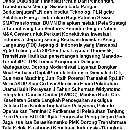
Dapat Dukungan Finansial Penuh Dari Pemerintah,
Transformasi Menuju Swasembada Pangan
Berkelanjutan
PLN dan Institut Teknologi PLN gelar
Pelatihan Energi Terbarukan Bagi Ratusan Siswa
SMA
Transformasi BUMN Disiapkan melalui Peta Strategi
5 Tahun
Living Lab Ventures Bermitra dengan Nihon
M&A Center untuk Perkuat Konektivitas Investasi
Indonesia–Jepang seiring Realisasi Investasi Asing
Langsung (FDI) Jepang di Indonesia yang Mencapai
Rp50 Triliun pada 2025
Perluas Layanan Domestik,
TransNusa Hadirkan penerbangan langsung Manado–
Ternate
IPC TPK Terima Kunjungan Delegasi
Madagaskar, Dorong Modernisasi Layanan Bongkar
Muat Berbasis Digital
Produk Indonesia Diminati di Cili,
Business Matching Juni Raih Potensi Transaksi Rp1,87
Miliar
ASDP Siap Go Live Sterilisasi Enam Pelabuhan
Utama
Hadiri Perayaan 1 Tahun Suherman Widyatomo
Integrated Cancer Center (SWICC), Menkes Budi: Cek
Kesehatan Gratis Langkah Pencegahan sekaligus
Deteksi Dini Kanker
Tingkatkan Pelayanan, Pelindo
Operasikan Terminal 2 Petikemas di Pelabuhan Tanjung
Priok
Perum BULOG Ajak Pengusaha Penggilingan Padi
Jaga Kualitas Beras
Kemenko PMK Dorong Transformasi
Tata Kelola Kolaborasi Kemitraan Indonesia–Tiongkok