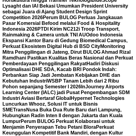
Hortikultura hingga Transfer Teknologi
BlueScope
Lysaght dan IAI Bekasi Umumkan President University
sebagai Juara di Ajang Student Design Sprint
Competition 2026
Perum BULOG Perluas Jangkauan
Pasar Komersial Befood melalui Food & Hospitality
Indonesia 2026
PTDI Kirim NC212i Troop Transport,
Rainmaking & Camera untuk TNI AU
Odoo Indonesia
Ekspansi Kantor Baru di Gedung Biomedical Campus,
Perkuat Ekosistem Digital Hub di BSD City
Monitoring
Mitra Penggilingan di Jateng, Dirut BULOG Ahmad Rizal
Ramdhani Pastikan Kualitas Beras Nasional dan Perkuat
Pemberdayaan Penggilingan Rakyat
Hadiri Diskusi
Optimalisasi DHE SDA, Kacab BRI Pondok Indah:
Perbankan Siap Jadi Jembatan Kebijakan DHE dan
Kebutuhan Industri
WSBP Tanam Lebih dari 2 Ribu
Pohon sepanjang Semester I 2026
InJourney Airports
Learning Center (IALC) jadi Pusat Pengembangan SDM
Industri Aviasi Bertaraf Global
Hypernet Technologies
Luncurkan Whooz, Solusi IT untuk Bisnis
SME
TransNusa Buka Dua Rute Baru dari Lampung,
Hubungkan Radin Inten II dengan Jakarta dan Kuala
Lumpur
Perum BULOG Perkuat Kolaborasi untuk
Menjamin Penyerapan Tebu Petani Blora
Perkuat
Keunggulan Kompetitif Bank Mandiri, dengan Kultur