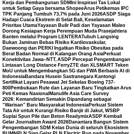
Kerja dan Pembangunan SDM
Ini Inspirasi Tas Lokal
untuk Setiap Gaya bersama Shopee
Arus Petikemas IPC
TPK Panjang Tumbuh 73,7% pada Juni 2026
ASDP Siaga
Hadapi Cuaca Ekstrem di Selat Bali, Keselamatan
Prioritas Utama
Yayasan Bulir Padi dan Yayasan Maleo
Dorong Kesiapan Kerja Perempuan Muda Prasejahtera
Banten melalui Program LENTERA
Tubuh Langsing
Bukan Jaminan Bebas Risiko Kardiovaskular,
Daewoong dan PERKI Ingatkan Risiko Obesitas pada
Berat Badan Normal di Kalangan Orang Asia
Perkuat
Konektivitas Jawa–NTT, ASDP Percepat Pengembangan
Lintasan Long Distance Ferry
ZTE dan XLSMART Teken
MoU untuk Mengembangkan 5G dan FWA Berbasis AI di
Indonesia
Bandara Husein Sastranegara Kantongi
Sertifikat Layani Pesawat Jet Sekelas Boeing 737-
800
Pembukaan Rute dan Layanan Baru Tingkatkan Arus
Peti Kemas Nasional
Manulife Asia Care Survey
2026: Kemandirian Semakin Dipandang sebagai
“Warisan” Baru Masyarakat Indonesia
Perkuat Sistem
Tata Air untuk Kurangi Risiko Banjir di Jakut, WSBP
Suplai Spun Pile dan Beton Readymix
ASDP Kembali
Gelar Journalism Award 2026
Danantara Bangun Sistem
Pengembangan SDM Kelas Dunia di seluruh Ekosistem
BUMN
PLN Siap Gelar PLN Electric Run pada November