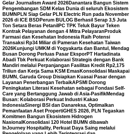
Gelar Journalism Award 2026
Danantara Bangun Sistem
Pengembangan SDM Kelas Dunia di seluruh Ekosistem
BUMN
PLN Siap Gelar PLN Electric Run pada November
2026 di ICE BSD
Perum BULOG Berhasil Serap 3,5 Juta
Ton Setara Beras Petani
IPC TPK Teluk Bayur Teken
Kontrak Pelayanan dengan 4 Mitra Pelayaran
Produk
Farmasi dan Kesehatan Indonesia Raih Potensi
Transaksi Rp34 Miliar di Pameran Kesehatan Taiwan
2026
Kunjungi UMKM di Yogyakarta dan Bantul, Mendag
Busan Dorong Perluas Pasar Ekspor
PT Hartadinata
Abadi Tbk Perkuat Kolaborasi Strategis dengan Bank
Mandiri melalui Perpanjangan Fasilitas Kredit Rp2,175
Triliun dan Kerja Sama KSM Emas
Konsolidasi Maskapai
BUMN, Garuda Group Disiapkan Kuasai Pasar dengan
Layanan Penerbangan Terbaik
APSMI Dorong
Peningkatan Literasi Kesehatan sebagai Fondasi Self-
Care yang Bertanggung Jawab di Asia-Pasifik
Mendag
Busan: Kolaborasi Perkuat Industri Kakao
Indonesia
Sinergi BSI dan Danareksa, Optimalkan
Pemanfaatan Aset Properti
GHES 2026, PLN Tegaskan
Komitmen Bangun Ekosistem Hidrogen
Nasional
Konsolidasi 120 Hotel BUMN dibawah
InJourney Hospitality, Perkuat Daya Saing melalui
Pengelolaan yang Lebih Terintegrasi dan