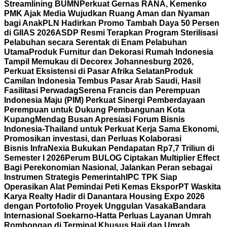
Streamlining BUMN
Perkuat Gernas RANA, Kemenko
PMK Ajak Media Wujudkan Ruang Aman dan Nyaman
bagi Anak
PLN Hadirkan Promo Tambah Daya 50 Persen
di GIIAS 2026
ASDP Resmi Terapkan Program Sterilisasi
Pelabuhan secara Serentak di Enam Pelabuhan
Utama
Produk Furnitur dan Dekorasi Rumah Indonesia
Tampil Memukau di Decorex Johannesburg 2026,
Perkuat Eksistensi di Pasar Afrika Selatan
Produk
Camilan Indonesia Tembus Pasar Arab Saudi, Hasil
Fasilitasi Perwadag
Serena Francis dan Perempuan
Indonesia Maju (PIM) Perkuat Sinergi Pemberdayaan
Perempuan untuk Dukung Pembangunan Kota
Kupang
Mendag Busan Apresiasi Forum Bisnis
Indonesia-Thailand untuk Perkuat Kerja Sama Ekonomi,
Promosikan investasi, dan Perluas Kolaborasi
Bisnis
InfraNexia Bukukan Pendapatan Rp7,7 Triliun di
Semester I 2026
Perum BULOG Ciptakan Multiplier Effect
Bagi Perekonomian Nasional, Jalankan Peran sebagai
Instrumen Strategis Pemerintah
IPC TPK Siap
Operasikan Alat Pemindai Peti Kemas Ekspor
PT Waskita
Karya Realty Hadir di Danantara Housing Expo 2026
dengan Portofolio Proyek Unggulan Vasaka
Bandara
Internasional Soekarno-Hatta Perluas Layanan Umrah
Rombongan di Terminal Khusus Haji dan Umrah