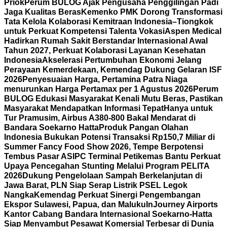
Priok
Perum BULOG Ajak Pengusaha Penggilingan Padi
Jaga Kualitas Beras
Kemenko PMK Dorong Transformasi
Tata Kelola Kolaborasi Kemitraan Indonesia–Tiongkok
untuk Perkuat Kompetensi Talenta Vokasi
Aspen Medical
Hadirkan Rumah Sakit Berstandar Internasional Awal
Tahun 2027, Perkuat Kolaborasi Layanan Kesehatan
Indonesia
Akselerasi Pertumbuhan Ekonomi Jelang
Perayaan Kemerdekaan, Kemendag Dukung Gelaran ISF
2026
Penyesuaian Harga, Pertamina Patra Niaga
menurunkan Harga Pertamax per 1 Agustus 2026
Perum
BULOG Edukasi Masyarakat Kenali Mutu Beras, Pastikan
Masyarakat Mendapatkan Informasi Tepat
Hanya untuk
Tur Pramusim, Airbus A380-800 Bakal Mendarat di
Bandara Soekarno Hatta
Produk Pangan Olahan
Indonesia Bukukan Potensi Transaksi Rp150,7 Miliar di
Summer Fancy Food Show 2026, Tempe Berpotensi
Tembus Pasar AS
IPC Terminal Petikemas Bantu Perkuat
Upaya Pencegahan Stunting Melalui Program PELITA
2026
Dukung Pengelolaan Sampah Berkelanjutan di
Jawa Barat, PLN Siap Serap Listrik PSEL Legok
Nangka
Kemendag Perkuat Sinergi Pengembangan
Ekspor Sulawesi, Papua, dan Maluku
InJourney Airports
Kantor Cabang Bandara Internasional Soekarno-Hatta
Siap Menyambut Pesawat Komersial Terbesar di Dunia