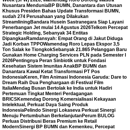
Nusantara Mendunia
BP BUMN, Danantara dan Utusan
Khusus Presiden Bahas Update Transformasi BUMN,
sudah 274 Perusahaan yang Dilakukan
Streamlining
Bandara Husein Sastranegara Siap Layani
Penerbangan Jet mulai 14 Agustus 2026
Telkom Percepat
Strategic Holding, Sebanyak 34 Entitas
Dipangkas
Ramdansyah: Empat Orang di Jakut Diduga
Jadi Korban TPPO
Wamendag Roro Lepas Ekspor 3,5
Ton Salak ke Tiongkok
Sebanyak 21.865 Pelanggan Baru
Gunakan Home Charging Services PLN pada Semester I
2026
Pentingnya Peran Sinbiotik untuk Fondasi
Kesehatan Sistem Imunitas Anak
BP BUMN dan
Danantara Kawal Ketat Transformasi PT Pos
Indonesia
Keren, Film Animasi Indonesia Garuda: Dare to
Dream Raih Dua Penghargaan di Festival Film
Italia
Mendag Busan Bertolak ke India untuk Hadiri
Pertemuan Tingkat Menteri Perdagangan
BRICS
Kemendag Dorong Komersialisasi Kekayaan
Intelektual, Perkuat Daya Saing Produk
Indonesia
Pelindo Sinergi Lokaseva Perkuat Sinergi
Menuju Pertumbuhan Berkelanjutan
Perum BULOG
Perluas Distribusi Beras Premium ke Retail
Modern
Sinergi BP BUMN dan Kemenkeu, Percepat