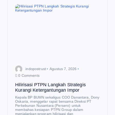
nta
ra
da
n
Ut
us
an
Kh
us
us
indopostrust
Agustus 7, 2026
Pr
0 Comments
esi
E
K
n
de
O
Hilirisasi PTPN Langkah Strategis
N
O
Kurangi Ketergantungan Impor
n
M
E
I
K
Ba
Kepala BP BUMN sekaligus COO Danantara, Dony
O
N
Oskaria, menggelar rapat bersama Direksi PT
O
Sa
ha
Perkebunan Nusantara (Persero) untuk
M
I
membahas kesiapan PTPN Group dalam
nur
s
menjalankan program hilirisasi dan