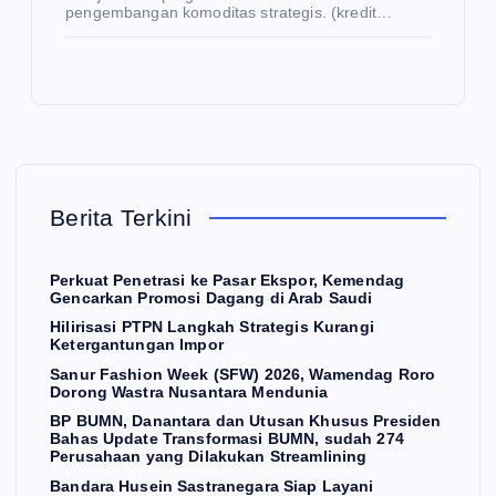
pengembangan komoditas strategis. (kredit…
Pe
Fa
Up
rku
shi
dat
at
on
e
Pe
W
Tra
net
ee
nsf
ras
k
or
E
K
i
(S
ma
O
N
Berita Terkini
O
d
ke
F
si
M
I
Pa
W)
BU
Perkuat Penetrasi ke Pasar Ekspor, Kemendag
sar
Hili
20
M
Gencarkan Promosi Dagang di Arab Saudi
Ek
ris
26,
N,
Hilirisasi PTPN Langkah Strategis Kurangi
sp
asi
W
su
Ketergantungan Impor
or,
PT
am
da
Sanur Fashion Week (SFW) 2026, Wamendag Roro
Dorong Wastra Nusantara Mendunia
Ke
PN
en
h
BP BUMN, Danantara dan Utusan Khusus Presiden
me
La
da
27
Bahas Update Transformasi BUMN, sudah 274
Perusahaan yang Dilakukan Streamlining
nd
ng
g
4
Bandara Husein Sastranegara Siap Layani