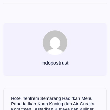
indopostrust
N
Hotel Tentrem Semarang Hadirkan Menu
a
Papeda Ikan Kuah Kuning dan Air Guraka,
Komitmen Lestarikan Budaya dan Kuliner