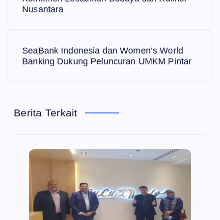
Nusantara
v
i
SeaBank Indonesia dan Women’s World
g
Banking Dukung Peluncuran UMKM Pintar
a
s
Berita Terkait
i
p
o
s