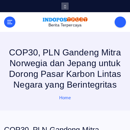
S
k
i
p
t
Berita Terpercaya
o
c
o
n
t
e
COP30, PLN Gandeng Mitra
n
t
Norwegia dan Jepang untuk
Dorong Pasar Karbon Lintas
Negara yang Berintegritas
Home
COP30, PLN Gandeng Mitra