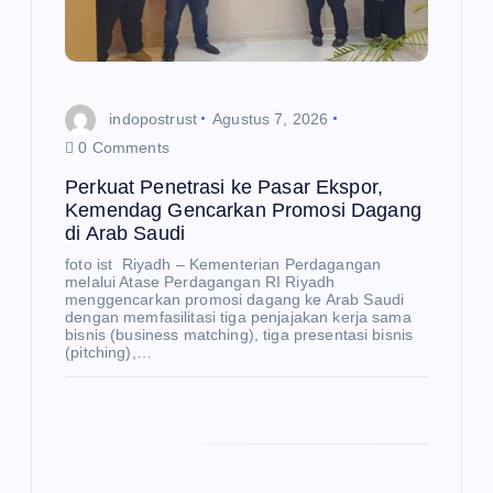
indopostrust
Agustus 7, 2026
0 Comments
Perkuat Penetrasi ke Pasar Ekspor,
Kemendag Gencarkan Promosi Dagang
E
K
O
di Arab Saudi
N
O
M
foto ist Riyadh – Kementerian Perdagangan
I
melalui Atase Perdagangan RI Riyadh
menggencarkan promosi dagang ke Arab Saudi
BP
dengan memfasilitasi tiga penjajakan kerja sama
bisnis (business matching), tiga presentasi bisnis
BU
(pitching),…
M
N,
Da
na