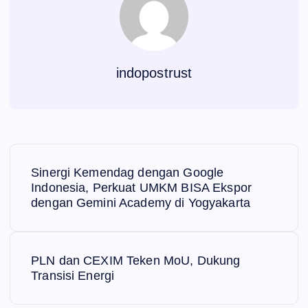
indopostrust
N
Sinergi Kemendag dengan Google
a
Indonesia, Perkuat UMKM BISA Ekspor
dengan Gemini Academy di Yogyakarta
v
i
PLN dan CEXIM Teken MoU, Dukung
Transisi Energi
g