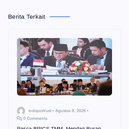
a
Berita Terkait
s
i
p
o
s
indopostrust
Agustus 8, 2026
0 Comments
Pasca-BRICS TMM, Mendag Busan