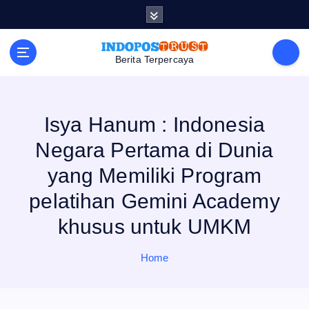
S
k
i
p
t
Berita Terpercaya
o
c
o
n
t
e
Isya Hanum : Indonesia
n
t
Negara Pertama di Dunia
yang Memiliki Program
pelatihan Gemini Academy
khusus untuk UMKM
Home