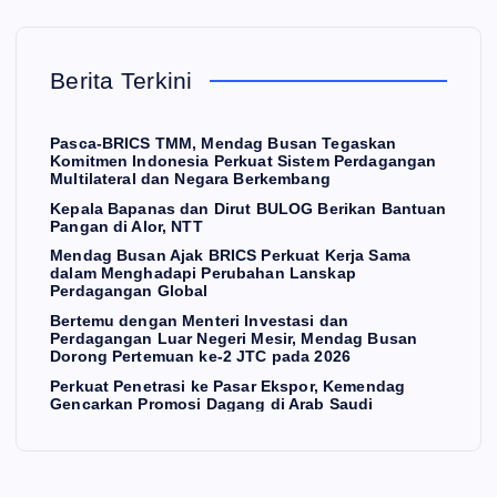
an
Pe
W
Lu
net
ee
ar
ras
k
E
Berita Terkini
K
Ne
i
(S
O
N
O
ger
ke
F
M
I
Pasca-BRICS TMM, Mendag Busan Tegaskan
i
Pa
W)
Komitmen Indonesia Perkuat Sistem Perdagangan
Multilateral dan Negara Berkembang
Me
sar
Hili
20
Kepala Bapanas dan Dirut BULOG Berikan Bantuan
sir,
Ek
ris
26,
Pangan di Alor, NTT
Me
sp
asi
W
Mendag Busan Ajak BRICS Perkuat Kerja Sama
nd
or,
PT
am
dalam Menghadapi Perubahan Lanskap
Perdagangan Global
ag
Ke
PN
en
Bertemu dengan Menteri Investasi dan
Bu
me
La
da
Perdagangan Luar Negeri Mesir, Mendag Busan
Dorong Pertemuan ke-2 JTC pada 2026
sa
nd
ng
g
Perkuat Penetrasi ke Pasar Ekspor, Kemendag
n
ag
ka
Ro
Gencarkan Promosi Dagang di Arab Saudi
b
Do
Ge
h
ro
ron
nc
Str
Do
g
ark
ate
ron