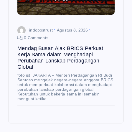
mu
de
ng
an
indopostrust
Agustus 8, 2026
Me
0 Comments
nte
Mendag Busan Ajak BRICS Perkuat
ri
Kerja Sama dalam Menghadapi
Perubahan Lanskap Perdagangan
Inv
E
Global
K
est
O
N
foto ist JAKARTA – Menteri Perdagangan RI Budi
O
asi
M
E
Santoso mengajak negara-negara anggota BRICS
I
K
da
untuk memperkuat kolaborasi dalam menghadapi
O
N
perubahan lanskap perdagangan global.
O
n
Sa
Kebutuhan untuk bekerja sama ini semakin
M
I
menguat ketika…
R
Pe
nur
rda
Pe
Fa
ga
rku
shi
ng
at
on