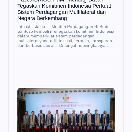
Tegaskan Komitmen Indonesia Perkuat
Sistem Perdagangan Multilateral dan
Negara Berkembang
foto ist Jaipur – Menteri Perdagangan RI Budi
Santoso kembali menegaskan komitmen Indonesia
dalam memperkuat sistem perdagangan
multilateral yang adil, inklusif, terbuka, transparan,
dan berbasis aturan. Di tengah meningkatnya…
E
K
O
N
O
M
I
Be
rte