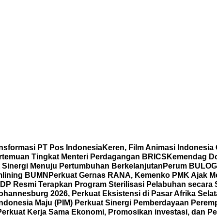
nsformasi PT Pos Indonesia
Keren, Film Animasi Indonesia
ertemuan Tingkat Menteri Perdagangan BRICS
Kemendag Dor
t Sinergi Menuju Pertumbuhan Berkelanjutan
Perum BULOG P
mlining BUMN
Perkuat Gernas RANA, Kemenko PMK Ajak M
DP Resmi Terapkan Program Sterilisasi Pelabuhan secara
annesburg 2026, Perkuat Eksistensi di Pasar Afrika Sela
Indonesia Maju (PIM) Perkuat Sinergi Pemberdayaan Pe
Perkuat Kerja Sama Ekonomi, Promosikan investasi, dan Pe