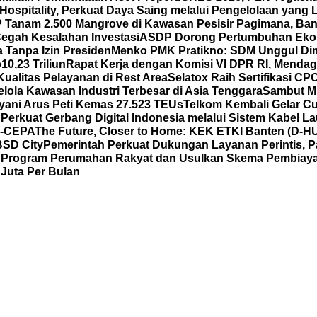
spitality, Perkuat Daya Saing melalui Pengelolaan yang Le
Tanam 2.500 Mangrove di Kawasan Pesisir Pagimana, Ban
 Cegah Kesalahan Investasi
ASDP Dorong Pertumbuhan Eko
 Tanpa Izin Presiden
Menko PMK Pratikno: SDM Unggul Di
0,23 Triliun
Rapat Kerja dengan Komisi VI DPR RI, Mend
ualitas Pelayanan di Rest Area
Selatox Raih Sertifikasi C
lola Kawasan Industri Terbesar di Asia Tenggara
Sambut Mi
yani Arus Peti Kemas 27.523 TEUs
Telkom Kembali Gelar Cu
 Perkuat Gerbang Digital Indonesia melalui Sistem Kabel L
C-CEPA
The Future, Closer to Home: KEK ETKI Banten (D-
BSD City
Pemerintah Perkuat Dukungan Layanan Perintis, P
al Program Perumahan Rakyat dan Usulkan Skema Pembia
Juta Per Bulan