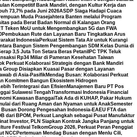
lan Kompetitif Bank Mandiri, dengan Kultur Kerja dan
uh 73,7% pada Juni 2026
ASDP Siaga Hadapi Cuaca
erempuan Muda Prasejahtera Banten melalui Program
itas pada Berat Badan Normal di Kalangan Orang
T Teken MoU untuk Mengembangkan 5G dan FWA
0
Pembukaan Rute dan Layanan Baru Tingkatkan Arus
arakat Indonesia
Perkuat Sistem Tata Air untuk Kurangi
ntara Bangun Sistem Pengembangan SDM Kelas Dunia di
rap 3,5 Juta Ton Setara Beras Petani
IPC TPK Teluk
nsaksi Rp34 Miliar di Pameran Kesehatan Taiwan
bk Perkuat Kolaborasi Strategis dengan Bank Mandiri
a Group Disiapkan Kuasai Pasar dengan Layanan
wab di Asia-Pasifik
Mendag Busan: Kolaborasi Perkuat
an Komitmen Bangun Ekosistem Hidrogen
bih Terintegrasi dan Efisien
Manajemen Baru PT Pos
ggai Sulawesi Tengah
Transformasi Indonesia Financial
nomi Kawasan Banggai
Tak Ada di KUHAP, Pakar Hukum
mulai dari Ruang Aman dan Nyaman untuk Anak
Semester
ag Busan Dorong Pengesahan Indonesia-EAEU FTA dan
POB dari BPOM, Perkuat Langkah sebagai Pusat Manufaktur
nat Investor, PLN Siapkan Kontrak Jangka Panjang untuk
lture Festival TelkomGroup 2026, Perkuat Peran Penggiat
aut NCC
Pertemuan Mendag Busan dengan Menlu Cili,