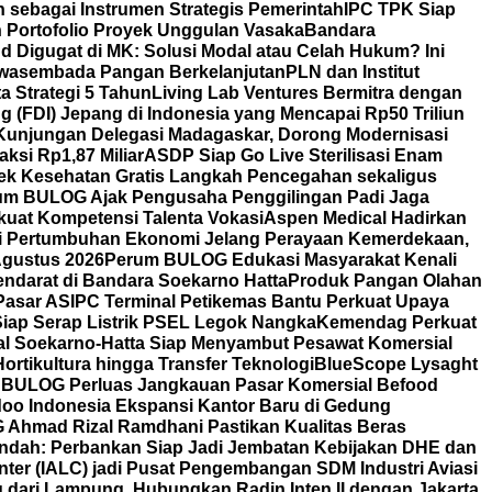
 sebagai Instrumen Strategis Pemerintah
IPC TPK Siap
n Portofolio Proyek Unggulan Vasaka
Bandara
nd Digugat di MK: Solusi Modal atau Celah Hukum? Ini
Swasembada Pangan Berkelanjutan
PLN dan Institut
a Strategi 5 Tahun
Living Lab Ventures Bermitra dengan
g (FDI) Jepang di Indonesia yang Mencapai Rp50 Triliun
Kunjungan Delegasi Madagaskar, Dorong Modernisasi
aksi Rp1,87 Miliar
ASDP Siap Go Live Sterilisasi Enam
Cek Kesehatan Gratis Langkah Pencegahan sekaligus
um BULOG Ajak Pengusaha Penggilingan Padi Jaga
kuat Kompetensi Talenta Vokasi
Aspen Medical Hadirkan
i Pertumbuhan Ekonomi Jelang Perayaan Kemerdekaan,
Agustus 2026
Perum BULOG Edukasi Masyarakat Kenali
endarat di Bandara Soekarno Hatta
Produk Pangan Olahan
Pasar AS
IPC Terminal Petikemas Bantu Perkuat Upaya
iap Serap Listrik PSEL Legok Nangka
Kemendag Perkuat
nal Soekarno-Hatta Siap Menyambut Pesawat Komersial
ortikultura hingga Transfer Teknologi
BlueScope Lysaght
BULOG Perluas Jangkauan Pasar Komersial Befood
oo Indonesia Ekspansi Kantor Baru di Gedung
OG Ahmad Rizal Ramdhani Pastikan Kualitas Beras
Indah: Perbankan Siap Jadi Jembatan Kebijakan DHE dan
nter (IALC) jadi Pusat Pengembangan SDM Industri Aviasi
dari Lampung, Hubungkan Radin Inten II dengan Jakarta