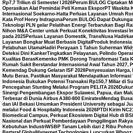
Rp7,7 Triliun di Semester I 2026
Perum BULOG Ciptakan Mult
Operasikan Alat Pemindai Peti Kemas Ekspor
PT Waskita 
Internasional Soekarno-Hatta Perluas Layanan Umrah Ro
Kata Prof Henry Indraguna
Perum BULOG Dapat Dukungan 
Teknologi PLN gelar Pelatihan Energi Terbarukan Bagi R
Nihon M&A Center untuk Perkuat Konektivitas Investasi I
pada 2025
Perluas Layanan Domestik, TransNusa Hadirk
Layanan Bongkar Muat Berbasis Digital
Produk Indonesia D
Pelabuhan Utama
Hadiri Perayaan 1 Tahun Suherman Wid
Deteksi Dini Kanker
Tingkatkan Pelayanan, Pelindo Operas
Kualitas Beras
Kemenko PMK Dorong Transformasi Tata Ke
Rumah Sakit Berstandar Internasional Awal Tahun 2027, 
Kemendag Dukung Gelaran ISF 2026
Penyesuaian Harga, 
Mutu Beras, Pastikan Masyarakat Mendapatkan Informasi 
Indonesia Bukukan Potensi Transaksi Rp150,7 Miliar di
Pencegahan Stunting Melalui Program PELITA 2026
Dukun
Sinergi Pengembangan Ekspor Sulawesi, Papua, dan Mal
Terbesar di Dunia Airbus A380-800 Emirates
Mendag Busan 
dan IAI Bekasi Umumkan President University sebagai Jua
melalui Food & Hospitality Indonesia 2026
PTDI Kirim NC2
Biomedical Campus, Perkuat Ekosistem Digital Hub di BS
Nasional dan Perkuat Pemberdayaan Penggilingan Rakya
Kebutuhan Industri
WSBP Tanam Lebih dari 2 Ribu Pohon 
Bertaraf Global
Hypernet Technologies Luncurkan Whooz, 