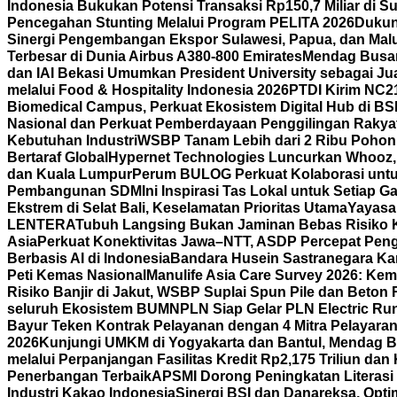
Indonesia Bukukan Potensi Transaksi Rp150,7 Miliar di
Pencegahan Stunting Melalui Program PELITA 2026
Dukun
Sinergi Pengembangan Ekspor Sulawesi, Papua, dan Mal
Terbesar di Dunia Airbus A380-800 Emirates
Mendag Busan 
dan IAI Bekasi Umumkan President University sebagai Jua
melalui Food & Hospitality Indonesia 2026
PTDI Kirim NC2
Biomedical Campus, Perkuat Ekosistem Digital Hub di BS
Nasional dan Perkuat Pemberdayaan Penggilingan Rakya
Kebutuhan Industri
WSBP Tanam Lebih dari 2 Ribu Pohon 
Bertaraf Global
Hypernet Technologies Luncurkan Whooz, 
dan Kuala Lumpur
Perum BULOG Perkuat Kolaborasi untu
Pembangunan SDM
Ini Inspirasi Tas Lokal untuk Setiap
Ekstrem di Selat Bali, Keselamatan Prioritas Utama
Yayasa
LENTERA
Tubuh Langsing Bukan Jaminan Bebas Risiko K
Asia
Perkuat Konektivitas Jawa–NTT, ASDP Percepat Pen
Berbasis AI di Indonesia
Bandara Husein Sastranegara Kant
Peti Kemas Nasional
Manulife Asia Care Survey 2026: Ke
Risiko Banjir di Jakut, WSBP Suplai Spun Pile dan Beton
seluruh Ekosistem BUMN
PLN Siap Gelar PLN Electric R
Bayur Teken Kontrak Pelayanan dengan 4 Mitra Pelayara
2026
Kunjungi UMKM di Yogyakarta dan Bantul, Mendag B
melalui Perpanjangan Fasilitas Kredit Rp2,175 Triliun d
Penerbangan Terbaik
APSMI Dorong Peningkatan Literasi 
Industri Kakao Indonesia
Sinergi BSI dan Danareksa, Opti