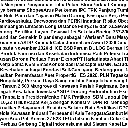
k Menjamin Penyerapan Tebu Petani Blora
Perkuat Keunggu
 Gaya bersama Shopee
Arus Petikemas IPC TPK Panjang Tumb
n Bulir Padi dan Yayasan Maleo Dorong Kesiapan Kerja P
ardiovaskular, Daewoong dan PERKI Ingatkan Risiko Obes
gembangan Lintasan Long Distance Ferry
ZTE dan XLSMAR
ongi Sertifikat Layani Pesawat Jet Sekelas Boeing 737-80
mandirian Semakin Dipandang sebagai “Warisan” Baru Masy
 Readymix
ASDP Kembali Gelar Journalism Award 2026
Dana
un pada November 2026 di ICE BSD
Perum BULOG Berhasil Se
n
Produk Farmasi dan Kesehatan Indonesia Raih Potensi Tra
usan Dorong Perluas Pasar Ekspor
PT Hartadinata Abadi T
an Kerja Sama KSM Emas
Konsolidasi Maskapai BUMN, Garud
Kesehatan sebagai Fondasi Self-Care yang Bertanggung Ja
malkan Pemanfaatan Aset Properti
GHES 2026, PLN Tegask
spitality, Perkuat Daya Saing melalui Pengelolaan yang Le
Tanam 2.500 Mangrove di Kawasan Pesisir Pagimana, Ban
 Cegah Kesalahan Investasi
ASDP Dorong Pertumbuhan Eko
 Tanpa Izin Presiden
Menko PMK Pratikno: SDM Unggul Di
0,23 Triliun
Rapat Kerja dengan Komisi VI DPR RI, Mend
ualitas Pelayanan di Rest Area
Selatox Raih Sertifikasi C
lola Kawasan Industri Terbesar di Asia Tenggara
Sambut Mi
yani Arus Peti Kemas 27.523 TEUs
Telkom Kembali Gelar Cu
 Perkuat Gerbang Digital Indonesia melalui Sistem Kabel L