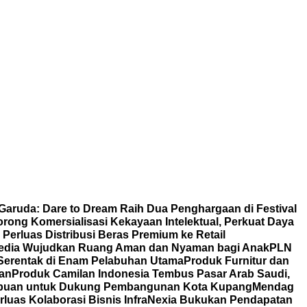
 Garuda: Dare to Dream Raih Dua Penghargaan di Festival
ong Komersialisasi Kekayaan Intelektual, Perkuat Daya
erluas Distribusi Beras Premium ke Retail
edia Wujudkan Ruang Aman dan Nyaman bagi Anak
PLN
 Serentak di Enam Pelabuhan Utama
Produk Furnitur dan
tan
Produk Camilan Indonesia Tembus Pasar Arab Saudi,
rempuan untuk Dukung Pembangunan Kota Kupang
Mendag
rluas Kolaborasi Bisnis
InfraNexia Bukukan Pendapatan