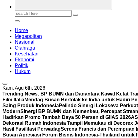
Search
for:
Home
Megapolitan
Nasional
Olahraga
Kesehatan
Ekonomi
Politik
Hukum
Kam. Agu 6th, 2026
Trending News:
BP BUMN dan Danantara Kawal Ketat Tra
Film Italia
Mendag Busan Bertolak ke India untuk Hadiri P
Saing Produk Indonesia
Pelindo Sinergi Lokaseva Perkua
Modern
Sinergi BP BUMN dan Kemenkeu, Percepat Strea
Hadirkan Promo Tambah Daya 50 Persen di GIIAS 2026
AS
Dekorasi Rumah Indonesia Tampil Memukau di Decorex Joh
Hasil Fasilitasi Perwadag
Serena Francis dan Perempuan 
Busan Apresiasi Forum Bisnis Indonesia-Thailand untuk 