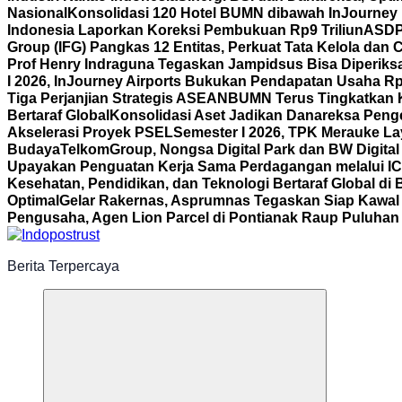
Nasional
Konsolidasi 120 Hotel BUMN dibawah InJourney Ho
Indonesia Laporkan Koreksi Pembukuan Rp9 Triliun
ASDP 
Group (IFG) Pangkas 12 Entitas, Perkuat Tata Kelola dan
Prof Henry Indraguna Tegaskan Jampidsus Bisa Diperiksa
I 2026, InJourney Airports Bukukan Pendapatan Usaha Rp1
Tiga Perjanjian Strategis ASEAN
BUMN Terus Tingkatkan K
Bertaraf Global
Konsolidasi Aset Jadikan Danareksa Penge
Akselerasi Proyek PSEL
Semester I 2026, TPK Merauke La
Budaya
TelkomGroup, Nongsa Digital Park dan BW Digital
Upayakan Penguatan Kerja Sama Perdagangan melalui I
Kesehatan, Pendidikan, dan Teknologi Bertaraf Global di 
Optimal
Gelar Rakernas, Asprumnas Tegaskan Siap Kaw
Pengusaha, Agen Lion Parcel di Pontianak Raup Puluhan 
Berita Terpercaya