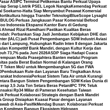
Pasar AS
IPC Terminal Petikemas Bantu Perkuat Upaya
iap Serap Listrik PSEL Legok Nangka
Kemendag Perkuat
nal Soekarno-Hatta Siap Menyambut Pesawat Komersial
ortikultura hingga Transfer Teknologi
BlueScope Lysaght
BULOG Perluas Jangkauan Pasar Komersial Befood
oo Indonesia Ekspansi Kantor Baru di Gedung
OG Ahmad Rizal Ramdhani Pastikan Kualitas Beras
Indah: Perbankan Siap Jadi Jembatan Kebijakan DHE dan
nter (IALC) jadi Pusat Pengembangan SDM Industri Aviasi
dari Lampung, Hubungkan Radin Inten II dengan Jakarta
lan Kompetitif Bank Mandiri, dengan Kultur Kerja dan
uh 73,7% pada Juni 2026
ASDP Siaga Hadapi Cuaca
erempuan Muda Prasejahtera Banten melalui Program
itas pada Berat Badan Normal di Kalangan Orang
T Teken MoU untuk Mengembangkan 5G dan FWA
0
Pembukaan Rute dan Layanan Baru Tingkatkan Arus
arakat Indonesia
Perkuat Sistem Tata Air untuk Kurangi
ntara Bangun Sistem Pengembangan SDM Kelas Dunia di
rap 3,5 Juta Ton Setara Beras Petani
IPC TPK Teluk
nsaksi Rp34 Miliar di Pameran Kesehatan Taiwan
bk Perkuat Kolaborasi Strategis dengan Bank Mandiri
a Group Disiapkan Kuasai Pasar dengan Layanan
wab di Asia-Pasifik
Mendag Busan: Kolaborasi Perkuat
an Komitmen Bangun Ekosistem Hidrogen