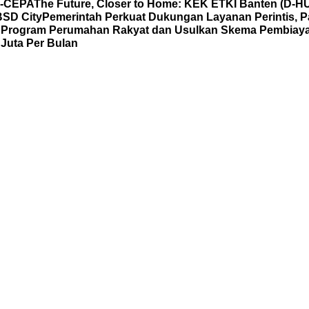
C-CEPA
The Future, Closer to Home: KEK ETKI Banten (D-
BSD City
Pemerintah Perkuat Dukungan Layanan Perintis, P
al Program Perumahan Rakyat dan Usulkan Skema Pembia
Juta Per Bulan