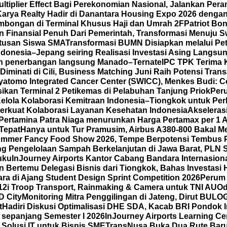
iplier Effect Bagi Perekonomian Nasional, Jalankan Peran
Karya Realty Hadir di Danantara Housing Expo 2026 denga
mbongan di Terminal Khusus Haji dan Umrah 2F
Patriot Bo
Finansial Penuh Dari Pemerintah, Transformasi Menuju 
atusan Siswa SMA
Transformasi BUMN Disiapkan melalui Pet
ndonesia–Jepang seiring Realisasi Investasi Asing Langsun
an penerbangan langsung Manado–Ternate
IPC TPK Terima 
iminati di Cili, Business Matching Juni Raih Potensi Trans
yatomo Integrated Cancer Center (SWICC), Menkes Budi: 
ikan Terminal 2 Petikemas di Pelabuhan Tanjung Priok
Per
lola Kolaborasi Kemitraan Indonesia–Tiongkok untuk Per
Perkuat Kolaborasi Layanan Kesehatan Indonesia
Akseleras
Pertamina Patra Niaga menurunkan Harga Pertamax per 1 
Tepat
Hanya untuk Tur Pramusim, Airbus A380-800 Bakal M
 Summer Fancy Food Show 2026, Tempe Berpotensi Tembus 
g Pengelolaan Sampah Berkelanjutan di Jawa Barat, PLN S
uku
InJourney Airports Kantor Cabang Bandara Internasio
Bertemu Delegasi Bisnis dari Tiongkok, Bahas Investasi H
ra di Ajang Student Design Sprint Competition 2026
Perum 
12i Troop Transport, Rainmaking & Camera untuk TNI AU
Od
D City
Monitoring Mitra Penggilingan di Jateng, Dirut BUL
t
Hadiri Diskusi Optimalisasi DHE SDA, Kacab BRI Pondok 
sepanjang Semester I 2026
InJourney Airports Learning Ce
Solusi IT untuk Bisnis SME
TransNusa Buka Dua Rute Baru 