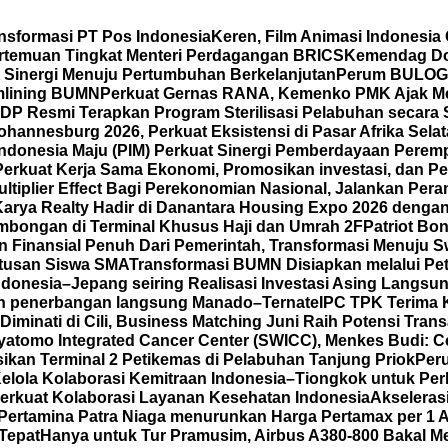
nsformasi PT Pos Indonesia
Keren, Film Animasi Indonesia
ertemuan Tingkat Menteri Perdagangan BRICS
Kemendag Dor
t Sinergi Menuju Pertumbuhan Berkelanjutan
Perum BULOG P
mlining BUMN
Perkuat Gernas RANA, Kemenko PMK Ajak M
DP Resmi Terapkan Program Sterilisasi Pelabuhan secara
annesburg 2026, Perkuat Eksistensi di Pasar Afrika Sela
Indonesia Maju (PIM) Perkuat Sinergi Pemberdayaan Pe
Perkuat Kerja Sama Ekonomi, Promosikan investasi, dan Pe
iplier Effect Bagi Perekonomian Nasional, Jalankan Peran
Karya Realty Hadir di Danantara Housing Expo 2026 denga
mbongan di Terminal Khusus Haji dan Umrah 2F
Patriot Bo
Finansial Penuh Dari Pemerintah, Transformasi Menuju 
atusan Siswa SMA
Transformasi BUMN Disiapkan melalui Pet
ndonesia–Jepang seiring Realisasi Investasi Asing Langsun
an penerbangan langsung Manado–Ternate
IPC TPK Terima 
iminati di Cili, Business Matching Juni Raih Potensi Trans
yatomo Integrated Cancer Center (SWICC), Menkes Budi: 
ikan Terminal 2 Petikemas di Pelabuhan Tanjung Priok
Per
lola Kolaborasi Kemitraan Indonesia–Tiongkok untuk Per
Perkuat Kolaborasi Layanan Kesehatan Indonesia
Akseleras
Pertamina Patra Niaga menurunkan Harga Pertamax per 1 
Tepat
Hanya untuk Tur Pramusim, Airbus A380-800 Bakal M