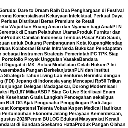
 Garuda: Dare to Dream Raih Dua Penghargaan di Festival
ong Komersialisasi Kekayaan Intelektual, Perkuat Daya
erluas Distribusi Beras Premium ke Retail
edia Wujudkan Ruang Aman dan Nyaman bagi Anak
PLN
 Serentak di Enam Pelabuhan Utama
Produk Furnitur dan
tan
Produk Camilan Indonesia Tembus Pasar Arab Saudi,
rempuan untuk Dukung Pembangunan Kota Kupang
Mendag
rluas Kolaborasi Bisnis
InfraNexia Bukukan Pendapatan
 sebagai Instrumen Strategis Pemerintah
IPC TPK Siap
n Portofolio Proyek Unggulan Vasaka
Bandara
nd Digugat di MK: Solusi Modal atau Celah Hukum? Ini
Swasembada Pangan Berkelanjutan
PLN dan Institut
a Strategi 5 Tahun
Living Lab Ventures Bermitra dengan
g (FDI) Jepang di Indonesia yang Mencapai Rp50 Triliun
Kunjungan Delegasi Madagaskar, Dorong Modernisasi
aksi Rp1,87 Miliar
ASDP Siap Go Live Sterilisasi Enam
Cek Kesehatan Gratis Langkah Pencegahan sekaligus
um BULOG Ajak Pengusaha Penggilingan Padi Jaga
kuat Kompetensi Talenta Vokasi
Aspen Medical Hadirkan
i Pertumbuhan Ekonomi Jelang Perayaan Kemerdekaan,
Agustus 2026
Perum BULOG Edukasi Masyarakat Kenali
endarat di Bandara Soekarno Hatta
Produk Pangan Olahan