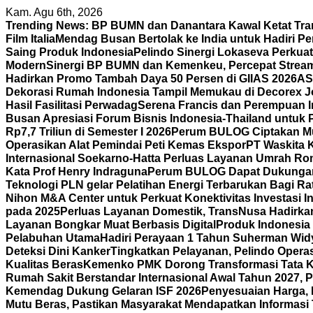
Skip
Kam. Agu 6th, 2026
to
Trending News:
BP BUMN dan Danantara Kawal Ketat Tra
content
Film Italia
Mendag Busan Bertolak ke India untuk Hadiri P
Saing Produk Indonesia
Pelindo Sinergi Lokaseva Perkua
Modern
Sinergi BP BUMN dan Kemenkeu, Percepat Strea
Hadirkan Promo Tambah Daya 50 Persen di GIIAS 2026
AS
Dekorasi Rumah Indonesia Tampil Memukau di Decorex Joh
Hasil Fasilitasi Perwadag
Serena Francis dan Perempuan 
Busan Apresiasi Forum Bisnis Indonesia-Thailand untuk 
Rp7,7 Triliun di Semester I 2026
Perum BULOG Ciptakan Mult
Operasikan Alat Pemindai Peti Kemas Ekspor
PT Waskita 
Internasional Soekarno-Hatta Perluas Layanan Umrah Ro
Kata Prof Henry Indraguna
Perum BULOG Dapat Dukungan 
Teknologi PLN gelar Pelatihan Energi Terbarukan Bagi R
Nihon M&A Center untuk Perkuat Konektivitas Investasi I
pada 2025
Perluas Layanan Domestik, TransNusa Hadirk
Layanan Bongkar Muat Berbasis Digital
Produk Indonesia D
Pelabuhan Utama
Hadiri Perayaan 1 Tahun Suherman Wid
Deteksi Dini Kanker
Tingkatkan Pelayanan, Pelindo Operas
Kualitas Beras
Kemenko PMK Dorong Transformasi Tata Ke
Rumah Sakit Berstandar Internasional Awal Tahun 2027, 
Kemendag Dukung Gelaran ISF 2026
Penyesuaian Harga, 
Mutu Beras, Pastikan Masyarakat Mendapatkan Informasi 