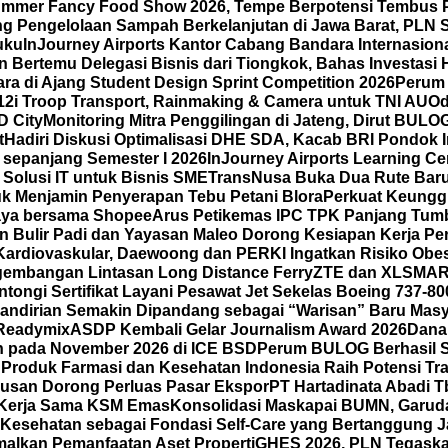
 Summer Fancy Food Show 2026, Tempe Berpotensi Tembus 
g Pengelolaan Sampah Berkelanjutan di Jawa Barat, PLN S
uku
InJourney Airports Kantor Cabang Bandara Internasio
Bertemu Delegasi Bisnis dari Tiongkok, Bahas Investasi H
ra di Ajang Student Design Sprint Competition 2026
Perum 
12i Troop Transport, Rainmaking & Camera untuk TNI AU
Od
D City
Monitoring Mitra Penggilingan di Jateng, Dirut BUL
t
Hadiri Diskusi Optimalisasi DHE SDA, Kacab BRI Pondok 
sepanjang Semester I 2026
InJourney Airports Learning Ce
Solusi IT untuk Bisnis SME
TransNusa Buka Dua Rute Baru 
k Menjamin Penyerapan Tebu Petani Blora
Perkuat Keunggu
 Gaya bersama Shopee
Arus Petikemas IPC TPK Panjang Tumb
n Bulir Padi dan Yayasan Maleo Dorong Kesiapan Kerja P
ardiovaskular, Daewoong dan PERKI Ingatkan Risiko Obes
gembangan Lintasan Long Distance Ferry
ZTE dan XLSMAR
ongi Sertifikat Layani Pesawat Jet Sekelas Boeing 737-80
mandirian Semakin Dipandang sebagai “Warisan” Baru Masy
 Readymix
ASDP Kembali Gelar Journalism Award 2026
Dana
un pada November 2026 di ICE BSD
Perum BULOG Berhasil Se
n
Produk Farmasi dan Kesehatan Indonesia Raih Potensi Tra
usan Dorong Perluas Pasar Ekspor
PT Hartadinata Abadi T
an Kerja Sama KSM Emas
Konsolidasi Maskapai BUMN, Garud
Kesehatan sebagai Fondasi Self-Care yang Bertanggung Ja
malkan Pemanfaatan Aset Properti
GHES 2026, PLN Tegask