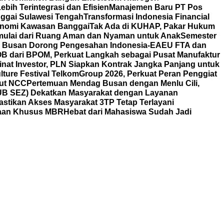
bih Terintegrasi dan Efisien
Manajemen Baru PT Pos
ggai Sulawesi Tengah
Transformasi Indonesia Financial
nomi Kawasan Banggai
Tak Ada di KUHAP, Pakar Hukum
mulai dari Ruang Aman dan Nyaman untuk Anak
Semester
ag Busan Dorong Pengesahan Indonesia-EAEU FTA dan
POB dari BPOM, Perkuat Langkah sebagai Pusat Manufaktur
nat Investor, PLN Siapkan Kontrak Jangka Panjang untuk
lture Festival TelkomGroup 2026, Perkuat Peran Penggiat
aut NCC
Pertemuan Mendag Busan dengan Menlu Cili,
HUB SEZ) Dekatkan Masyarakat dengan Layanan
astikan Akses Masyarakat 3TP Tetap Terlayani
yaan Khusus MBR
Hebat dari Mahasiswa Sudah Jadi