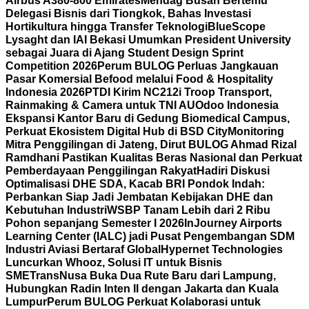
Airbus A380-800 Emirates
Mendag Busan Bertemu
Delegasi Bisnis dari Tiongkok, Bahas Investasi
Hortikultura hingga Transfer Teknologi
BlueScope
Lysaght dan IAI Bekasi Umumkan President University
sebagai Juara di Ajang Student Design Sprint
Competition 2026
Perum BULOG Perluas Jangkauan
Pasar Komersial Befood melalui Food & Hospitality
Indonesia 2026
PTDI Kirim NC212i Troop Transport,
Rainmaking & Camera untuk TNI AU
Odoo Indonesia
Ekspansi Kantor Baru di Gedung Biomedical Campus,
Perkuat Ekosistem Digital Hub di BSD City
Monitoring
Mitra Penggilingan di Jateng, Dirut BULOG Ahmad Rizal
Ramdhani Pastikan Kualitas Beras Nasional dan Perkuat
Pemberdayaan Penggilingan Rakyat
Hadiri Diskusi
Optimalisasi DHE SDA, Kacab BRI Pondok Indah:
Perbankan Siap Jadi Jembatan Kebijakan DHE dan
Kebutuhan Industri
WSBP Tanam Lebih dari 2 Ribu
Pohon sepanjang Semester I 2026
InJourney Airports
Learning Center (IALC) jadi Pusat Pengembangan SDM
Industri Aviasi Bertaraf Global
Hypernet Technologies
Luncurkan Whooz, Solusi IT untuk Bisnis
SME
TransNusa Buka Dua Rute Baru dari Lampung,
Hubungkan Radin Inten II dengan Jakarta dan Kuala
Lumpur
Perum BULOG Perkuat Kolaborasi untuk