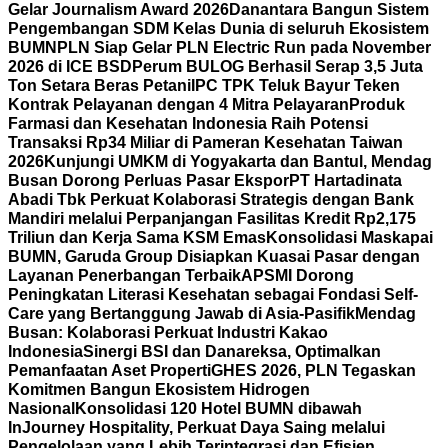
Gelar Journalism Award 2026
Danantara Bangun Sistem
Pengembangan SDM Kelas Dunia di seluruh Ekosistem
BUMN
PLN Siap Gelar PLN Electric Run pada November
2026 di ICE BSD
Perum BULOG Berhasil Serap 3,5 Juta
Ton Setara Beras Petani
IPC TPK Teluk Bayur Teken
Kontrak Pelayanan dengan 4 Mitra Pelayaran
Produk
Farmasi dan Kesehatan Indonesia Raih Potensi
Transaksi Rp34 Miliar di Pameran Kesehatan Taiwan
2026
Kunjungi UMKM di Yogyakarta dan Bantul, Mendag
Busan Dorong Perluas Pasar Ekspor
PT Hartadinata
Abadi Tbk Perkuat Kolaborasi Strategis dengan Bank
Mandiri melalui Perpanjangan Fasilitas Kredit Rp2,175
Triliun dan Kerja Sama KSM Emas
Konsolidasi Maskapai
BUMN, Garuda Group Disiapkan Kuasai Pasar dengan
Layanan Penerbangan Terbaik
APSMI Dorong
Peningkatan Literasi Kesehatan sebagai Fondasi Self-
Care yang Bertanggung Jawab di Asia-Pasifik
Mendag
Busan: Kolaborasi Perkuat Industri Kakao
Indonesia
Sinergi BSI dan Danareksa, Optimalkan
Pemanfaatan Aset Properti
GHES 2026, PLN Tegaskan
Komitmen Bangun Ekosistem Hidrogen
Nasional
Konsolidasi 120 Hotel BUMN dibawah
InJourney Hospitality, Perkuat Daya Saing melalui
Pengelolaan yang Lebih Terintegrasi dan Efisien