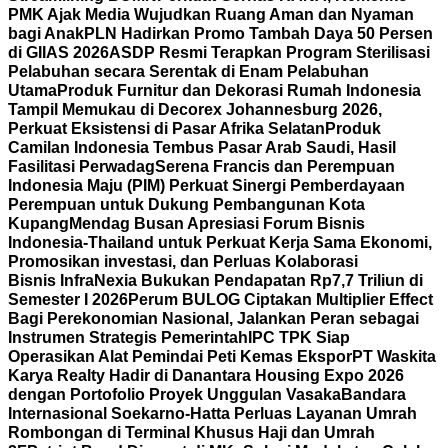
PMK Ajak Media Wujudkan Ruang Aman dan Nyaman
bagi Anak
PLN Hadirkan Promo Tambah Daya 50 Persen
di GIIAS 2026
ASDP Resmi Terapkan Program Sterilisasi
Pelabuhan secara Serentak di Enam Pelabuhan
Utama
Produk Furnitur dan Dekorasi Rumah Indonesia
Tampil Memukau di Decorex Johannesburg 2026,
Perkuat Eksistensi di Pasar Afrika Selatan
Produk
Camilan Indonesia Tembus Pasar Arab Saudi, Hasil
Fasilitasi Perwadag
Serena Francis dan Perempuan
Indonesia Maju (PIM) Perkuat Sinergi Pemberdayaan
Perempuan untuk Dukung Pembangunan Kota
Kupang
Mendag Busan Apresiasi Forum Bisnis
Indonesia-Thailand untuk Perkuat Kerja Sama Ekonomi,
Promosikan investasi, dan Perluas Kolaborasi
Bisnis
InfraNexia Bukukan Pendapatan Rp7,7 Triliun di
Semester I 2026
Perum BULOG Ciptakan Multiplier Effect
Bagi Perekonomian Nasional, Jalankan Peran sebagai
Instrumen Strategis Pemerintah
IPC TPK Siap
Operasikan Alat Pemindai Peti Kemas Ekspor
PT Waskita
Karya Realty Hadir di Danantara Housing Expo 2026
dengan Portofolio Proyek Unggulan Vasaka
Bandara
Internasional Soekarno-Hatta Perluas Layanan Umrah
Rombongan di Terminal Khusus Haji dan Umrah