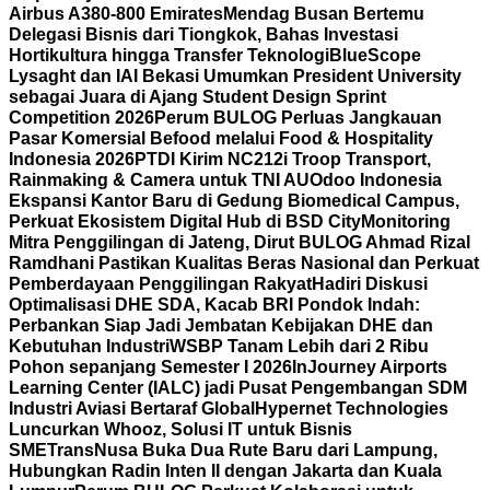
Airbus A380-800 Emirates
Mendag Busan Bertemu
Delegasi Bisnis dari Tiongkok, Bahas Investasi
Hortikultura hingga Transfer Teknologi
BlueScope
Lysaght dan IAI Bekasi Umumkan President University
sebagai Juara di Ajang Student Design Sprint
Competition 2026
Perum BULOG Perluas Jangkauan
Pasar Komersial Befood melalui Food & Hospitality
Indonesia 2026
PTDI Kirim NC212i Troop Transport,
Rainmaking & Camera untuk TNI AU
Odoo Indonesia
Ekspansi Kantor Baru di Gedung Biomedical Campus,
Perkuat Ekosistem Digital Hub di BSD City
Monitoring
Mitra Penggilingan di Jateng, Dirut BULOG Ahmad Rizal
Ramdhani Pastikan Kualitas Beras Nasional dan Perkuat
Pemberdayaan Penggilingan Rakyat
Hadiri Diskusi
Optimalisasi DHE SDA, Kacab BRI Pondok Indah:
Perbankan Siap Jadi Jembatan Kebijakan DHE dan
Kebutuhan Industri
WSBP Tanam Lebih dari 2 Ribu
Pohon sepanjang Semester I 2026
InJourney Airports
Learning Center (IALC) jadi Pusat Pengembangan SDM
Industri Aviasi Bertaraf Global
Hypernet Technologies
Luncurkan Whooz, Solusi IT untuk Bisnis
SME
TransNusa Buka Dua Rute Baru dari Lampung,
Hubungkan Radin Inten II dengan Jakarta dan Kuala