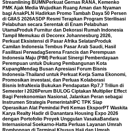
Streamlining BUMN
Perkuat Gernas RANA, Kemenko
PMK Ajak Media Wujudkan Ruang Aman dan Nyaman
bagi Anak
PLN Hadirkan Promo Tambah Daya 50 Persen
di GIIAS 2026
ASDP Resmi Terapkan Program Sterilisasi
Pelabuhan secara Serentak di Enam Pelabuhan
Utama
Produk Furnitur dan Dekorasi Rumah Indonesia
Tampil Memukau di Decorex Johannesburg 2026,
Perkuat Eksistensi di Pasar Afrika Selatan
Produk
Camilan Indonesia Tembus Pasar Arab Saudi, Hasil
Fasilitasi Perwadag
Serena Francis dan Perempuan
Indonesia Maju (PIM) Perkuat Sinergi Pemberdayaan
Perempuan untuk Dukung Pembangunan Kota
Kupang
Mendag Busan Apresiasi Forum Bisnis
Indonesia-Thailand untuk Perkuat Kerja Sama Ekonomi,
Promosikan investasi, dan Perluas Kolaborasi
Bisnis
InfraNexia Bukukan Pendapatan Rp7,7 Triliun di
Semester I 2026
Perum BULOG Ciptakan Multiplier Effect
Bagi Perekonomian Nasional, Jalankan Peran sebagai
Instrumen Strategis Pemerintah
IPC TPK Siap
Operasikan Alat Pemindai Peti Kemas Ekspor
PT Waskita
Karya Realty Hadir di Danantara Housing Expo 2026
dengan Portofolio Proyek Unggulan Vasaka
Bandara
Internasional Soekarno-Hatta Perluas Layanan Umrah
Rombongan di Terminal Khusus Haji dan Umrah