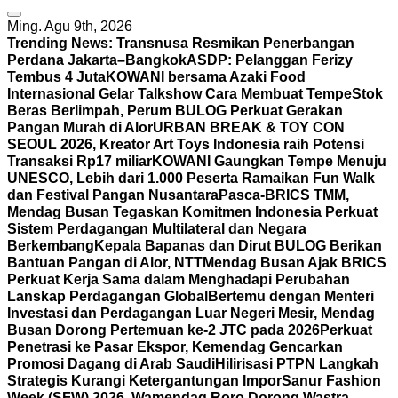
Ming. Agu 9th, 2026
Trending News:
Transnusa Resmikan Penerbangan
Perdana Jakarta–Bangkok
ASDP: Pelanggan Ferizy
Tembus 4 Juta
KOWANI bersama Azaki Food
Internasional Gelar Talkshow Cara Membuat Tempe
Stok
Beras Berlimpah, Perum BULOG Perkuat Gerakan
Pangan Murah di Alor
URBAN BREAK & TOY CON
SEOUL 2026, Kreator Art Toys Indonesia raih Potensi
Transaksi Rp17 miliar
KOWANI Gaungkan Tempe Menuju
UNESCO, Lebih dari 1.000 Peserta Ramaikan Fun Walk
dan Festival Pangan Nusantara
Pasca-BRICS TMM,
Mendag Busan Tegaskan Komitmen Indonesia Perkuat
Sistem Perdagangan Multilateral dan Negara
Berkembang
Kepala Bapanas dan Dirut BULOG Berikan
Bantuan Pangan di Alor, NTT
Mendag Busan Ajak BRICS
Perkuat Kerja Sama dalam Menghadapi Perubahan
Lanskap Perdagangan Global
Bertemu dengan Menteri
Investasi dan Perdagangan Luar Negeri Mesir, Mendag
Busan Dorong Pertemuan ke-2 JTC pada 2026
Perkuat
Penetrasi ke Pasar Ekspor, Kemendag Gencarkan
Promosi Dagang di Arab Saudi
Hilirisasi PTPN Langkah
Strategis Kurangi Ketergantungan Impor
Sanur Fashion
Week (SFW) 2026, Wamendag Roro Dorong Wastra