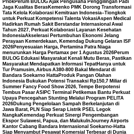
Priok
Perum BULOG Ajak Pengusaha Penggilingan Padi
Jaga Kualitas Beras
Kemenko PMK Dorong Transformasi
Tata Kelola Kolaborasi Kemitraan Indonesia–Tiongkok
untuk Perkuat Kompetensi Talenta Vokasi
Aspen Medical
Hadirkan Rumah Sakit Berstandar Internasional Awal
Tahun 2027, Perkuat Kolaborasi Layanan Kesehatan
Indonesia
Akselerasi Pertumbuhan Ekonomi Jelang
Perayaan Kemerdekaan, Kemendag Dukung Gelaran ISF
2026
Penyesuaian Harga, Pertamina Patra Niaga
menurunkan Harga Pertamax per 1 Agustus 2026
Perum
BULOG Edukasi Masyarakat Kenali Mutu Beras, Pastikan
Masyarakat Mendapatkan Informasi Tepat
Hanya untuk
Tur Pramusim, Airbus A380-800 Bakal Mendarat di
Bandara Soekarno Hatta
Produk Pangan Olahan
Indonesia Bukukan Potensi Transaksi Rp150,7 Miliar di
Summer Fancy Food Show 2026, Tempe Berpotensi
Tembus Pasar AS
IPC Terminal Petikemas Bantu Perkuat
Upaya Pencegahan Stunting Melalui Program PELITA
2026
Dukung Pengelolaan Sampah Berkelanjutan di
Jawa Barat, PLN Siap Serap Listrik PSEL Legok
Nangka
Kemendag Perkuat Sinergi Pengembangan
Ekspor Sulawesi, Papua, dan Maluku
InJourney Airports
Kantor Cabang Bandara Internasional Soekarno-Hatta
Siap Menyambut Pesawat Komersial Terbesar di Dunia