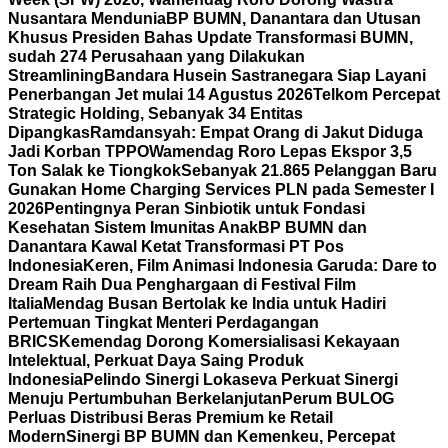
Nusantara Mendunia
BP BUMN, Danantara dan Utusan
Khusus Presiden Bahas Update Transformasi BUMN,
sudah 274 Perusahaan yang Dilakukan
Streamlining
Bandara Husein Sastranegara Siap Layani
Penerbangan Jet mulai 14 Agustus 2026
Telkom Percepat
Strategic Holding, Sebanyak 34 Entitas
Dipangkas
Ramdansyah: Empat Orang di Jakut Diduga
Jadi Korban TPPO
Wamendag Roro Lepas Ekspor 3,5
Ton Salak ke Tiongkok
Sebanyak 21.865 Pelanggan Baru
Gunakan Home Charging Services PLN pada Semester I
2026
Pentingnya Peran Sinbiotik untuk Fondasi
Kesehatan Sistem Imunitas Anak
BP BUMN dan
Danantara Kawal Ketat Transformasi PT Pos
Indonesia
Keren, Film Animasi Indonesia Garuda: Dare to
Dream Raih Dua Penghargaan di Festival Film
Italia
Mendag Busan Bertolak ke India untuk Hadiri
Pertemuan Tingkat Menteri Perdagangan
BRICS
Kemendag Dorong Komersialisasi Kekayaan
Intelektual, Perkuat Daya Saing Produk
Indonesia
Pelindo Sinergi Lokaseva Perkuat Sinergi
Menuju Pertumbuhan Berkelanjutan
Perum BULOG
Perluas Distribusi Beras Premium ke Retail
Modern
Sinergi BP BUMN dan Kemenkeu, Percepat