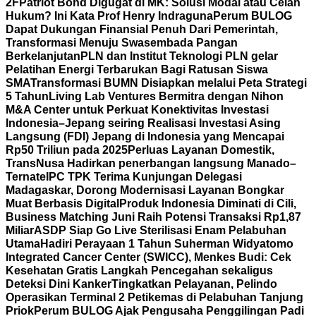
2F
Patriot Bond Digugat di MK: Solusi Modal atau Celah
Hukum? Ini Kata Prof Henry Indraguna
Perum BULOG
Dapat Dukungan Finansial Penuh Dari Pemerintah,
Transformasi Menuju Swasembada Pangan
Berkelanjutan
PLN dan Institut Teknologi PLN gelar
Pelatihan Energi Terbarukan Bagi Ratusan Siswa
SMA
Transformasi BUMN Disiapkan melalui Peta Strategi
5 Tahun
Living Lab Ventures Bermitra dengan Nihon
M&A Center untuk Perkuat Konektivitas Investasi
Indonesia–Jepang seiring Realisasi Investasi Asing
Langsung (FDI) Jepang di Indonesia yang Mencapai
Rp50 Triliun pada 2025
Perluas Layanan Domestik,
TransNusa Hadirkan penerbangan langsung Manado–
Ternate
IPC TPK Terima Kunjungan Delegasi
Madagaskar, Dorong Modernisasi Layanan Bongkar
Muat Berbasis Digital
Produk Indonesia Diminati di Cili,
Business Matching Juni Raih Potensi Transaksi Rp1,87
Miliar
ASDP Siap Go Live Sterilisasi Enam Pelabuhan
Utama
Hadiri Perayaan 1 Tahun Suherman Widyatomo
Integrated Cancer Center (SWICC), Menkes Budi: Cek
Kesehatan Gratis Langkah Pencegahan sekaligus
Deteksi Dini Kanker
Tingkatkan Pelayanan, Pelindo
Operasikan Terminal 2 Petikemas di Pelabuhan Tanjung
Priok
Perum BULOG Ajak Pengusaha Penggilingan Padi