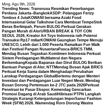
Skip
Ming. Agu 9th, 2026
to
Trending News:
Transnusa Resmikan Penerbangan
content
Perdana Jakarta–Bangkok
ASDP: Pelanggan Ferizy
Tembus 4 Juta
KOWANI bersama Azaki Food
Internasional Gelar Talkshow Cara Membuat Tempe
Stok
Beras Berlimpah, Perum BULOG Perkuat Gerakan
Pangan Murah di Alor
URBAN BREAK & TOY CON
SEOUL 2026, Kreator Art Toys Indonesia raih Potensi
Transaksi Rp17 miliar
KOWANI Gaungkan Tempe Menuju
UNESCO, Lebih dari 1.000 Peserta Ramaikan Fun Walk
dan Festival Pangan Nusantara
Pasca-BRICS TMM,
Mendag Busan Tegaskan Komitmen Indonesia Perkuat
Sistem Perdagangan Multilateral dan Negara
Berkembang
Kepala Bapanas dan Dirut BULOG Berikan
Bantuan Pangan di Alor, NTT
Mendag Busan Ajak BRICS
Perkuat Kerja Sama dalam Menghadapi Perubahan
Lanskap Perdagangan Global
Bertemu dengan Menteri
Investasi dan Perdagangan Luar Negeri Mesir, Mendag
Busan Dorong Pertemuan ke-2 JTC pada 2026
Perkuat
Penetrasi ke Pasar Ekspor, Kemendag Gencarkan
Promosi Dagang di Arab Saudi
Hilirisasi PTPN Langkah
Strategis Kurangi Ketergantungan Impor
Sanur Fashion
Week (SFW) 2026, Wamendag Roro Dorong Wastra