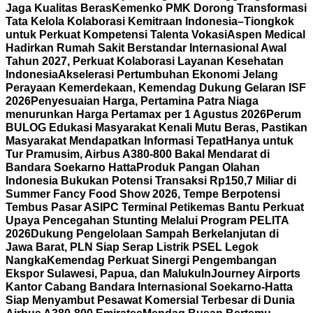
Jaga Kualitas Beras
Kemenko PMK Dorong Transformasi
Tata Kelola Kolaborasi Kemitraan Indonesia–Tiongkok
untuk Perkuat Kompetensi Talenta Vokasi
Aspen Medical
Hadirkan Rumah Sakit Berstandar Internasional Awal
Tahun 2027, Perkuat Kolaborasi Layanan Kesehatan
Indonesia
Akselerasi Pertumbuhan Ekonomi Jelang
Perayaan Kemerdekaan, Kemendag Dukung Gelaran ISF
2026
Penyesuaian Harga, Pertamina Patra Niaga
menurunkan Harga Pertamax per 1 Agustus 2026
Perum
BULOG Edukasi Masyarakat Kenali Mutu Beras, Pastikan
Masyarakat Mendapatkan Informasi Tepat
Hanya untuk
Tur Pramusim, Airbus A380-800 Bakal Mendarat di
Bandara Soekarno Hatta
Produk Pangan Olahan
Indonesia Bukukan Potensi Transaksi Rp150,7 Miliar di
Summer Fancy Food Show 2026, Tempe Berpotensi
Tembus Pasar AS
IPC Terminal Petikemas Bantu Perkuat
Upaya Pencegahan Stunting Melalui Program PELITA
2026
Dukung Pengelolaan Sampah Berkelanjutan di
Jawa Barat, PLN Siap Serap Listrik PSEL Legok
Nangka
Kemendag Perkuat Sinergi Pengembangan
Ekspor Sulawesi, Papua, dan Maluku
InJourney Airports
Kantor Cabang Bandara Internasional Soekarno-Hatta
Siap Menyambut Pesawat Komersial Terbesar di Dunia