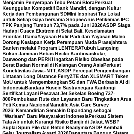
Menjamin Penyerapan Tebu Petani Blora
Perkuat
Keunggulan Kompetitif Bank Mandiri, dengan Kultur
Kerja dan Pembangunan SDM
Ini Inspirasi Tas Lokal
untuk Setiap Gaya bersama Shopee
Arus Petikemas IPC
TPK Panjang Tumbuh 73,7% pada Juni 2026
ASDP Siaga
Hadapi Cuaca Ekstrem di Selat Bali, Keselamatan
Prioritas Utama
Yayasan Bulir Padi dan Yayasan Maleo
Dorong Kesiapan Kerja Perempuan Muda Prasejahtera
Banten melalui Program LENTERA
Tubuh Langsing
Bukan Jaminan Bebas Risiko Kardiovaskular,
Daewoong dan PERKI Ingatkan Risiko Obesitas pada
Berat Badan Normal di Kalangan Orang Asia
Perkuat
Konektivitas Jawa–NTT, ASDP Percepat Pengembangan
Lintasan Long Distance Ferry
ZTE dan XLSMART Teken
MoU untuk Mengembangkan 5G dan FWA Berbasis AI di
Indonesia
Bandara Husein Sastranegara Kantongi
Sertifikat Layani Pesawat Jet Sekelas Boeing 737-
800
Pembukaan Rute dan Layanan Baru Tingkatkan Arus
Peti Kemas Nasional
Manulife Asia Care Survey
2026: Kemandirian Semakin Dipandang sebagai
“Warisan” Baru Masyarakat Indonesia
Perkuat Sistem
Tata Air untuk Kurangi Risiko Banjir di Jakut, WSBP
Suplai Spun Pile dan Beton Readymix
ASDP Kembali
Gelar Journalism Award 2026
Danantara Bangun Sistem