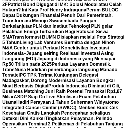
2F
Patriot Bond Digugat di MK: Solusi Modal atau Celah
Hukum? Ini Kata Prof Henry Indraguna
Perum BULOG
Dapat Dukungan Finansial Penuh Dari Pemerintah,
Transformasi Menuju Swasembada Pangan
Berkelanjutan
PLN dan Institut Teknologi PLN gelar
Pelatihan Energi Terbarukan Bagi Ratusan Siswa
SMA
Transformasi BUMN Disiapkan melalui Peta Strategi
5 Tahun
Living Lab Ventures Bermitra dengan Nihon
M&A Center untuk Perkuat Konektivitas Investasi
Indonesia–Jepang seiring Realisasi Investasi Asing
Langsung (FDI) Jepang di Indonesia yang Mencapai
Rp50 Triliun pada 2025
Perluas Layanan Domestik,
TransNusa Hadirkan penerbangan langsung Manado–
Ternate
IPC TPK Terima Kunjungan Delegasi
Madagaskar, Dorong Modernisasi Layanan Bongkar
Muat Berbasis Digital
Produk Indonesia Diminati di Cili,
Business Matching Juni Raih Potensi Transaksi Rp1,87
Miliar
ASDP Siap Go Live Sterilisasi Enam Pelabuhan
Utama
Hadiri Perayaan 1 Tahun Suherman Widyatomo
Integrated Cancer Center (SWICC), Menkes Budi: Cek
Kesehatan Gratis Langkah Pencegahan sekaligus
Deteksi Dini Kanker
Tingkatkan Pelayanan, Pelindo
Operasikan Terminal 2 Petikemas di Pelabuhan Tanjung