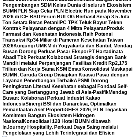
Pengembangan SDM Kelas Dunia di seluruh Ekosistem
BUMN
PLN Siap Gelar PLN Electric Run pada November
2026 di ICE BSD
Perum BULOG Berhasil Serap 3,5 Juta
Ton Setara Beras Petani
IPC TPK Teluk Bayur Teken
Kontrak Pelayanan dengan 4 Mitra Pelayaran
Produk
Farmasi dan Kesehatan Indonesia Raih Potensi
Transaksi Rp34 Miliar di Pameran Kesehatan Taiwan
2026
Kunjungi UMKM di Yogyakarta dan Bantul, Mendag
Busan Dorong Perluas Pasar Ekspor
PT Hartadinata
Abadi Tbk Perkuat Kolaborasi Strategis dengan Bank
Mandiri melalui Perpanjangan Fasilitas Kredit Rp2,175
Triliun dan Kerja Sama KSM Emas
Konsolidasi Maskapai
BUMN, Garuda Group Disiapkan Kuasai Pasar dengan
Layanan Penerbangan Terbaik
APSMI Dorong
Peningkatan Literasi Kesehatan sebagai Fondasi Self-
Care yang Bertanggung Jawab di Asia-Pasifik
Mendag
Busan: Kolaborasi Perkuat Industri Kakao
Indonesia
Sinergi BSI dan Danareksa, Optimalkan
Pemanfaatan Aset Properti
GHES 2026, PLN Tegaskan
Komitmen Bangun Ekosistem Hidrogen
Nasional
Konsolidasi 120 Hotel BUMN dibawah
InJourney Hospitality, Perkuat Daya Saing melalui
Pengelolaan yang Lebih Terintegrasi dan Efisien