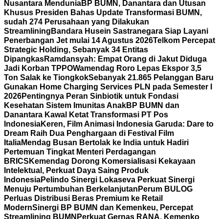
Nusantara Mendunia
BP BUMN, Danantara dan Utusan
Khusus Presiden Bahas Update Transformasi BUMN,
sudah 274 Perusahaan yang Dilakukan
Streamlining
Bandara Husein Sastranegara Siap Layani
Penerbangan Jet mulai 14 Agustus 2026
Telkom Percepat
Strategic Holding, Sebanyak 34 Entitas
Dipangkas
Ramdansyah: Empat Orang di Jakut Diduga
Jadi Korban TPPO
Wamendag Roro Lepas Ekspor 3,5
Ton Salak ke Tiongkok
Sebanyak 21.865 Pelanggan Baru
Gunakan Home Charging Services PLN pada Semester I
2026
Pentingnya Peran Sinbiotik untuk Fondasi
Kesehatan Sistem Imunitas Anak
BP BUMN dan
Danantara Kawal Ketat Transformasi PT Pos
Indonesia
Keren, Film Animasi Indonesia Garuda: Dare to
Dream Raih Dua Penghargaan di Festival Film
Italia
Mendag Busan Bertolak ke India untuk Hadiri
Pertemuan Tingkat Menteri Perdagangan
BRICS
Kemendag Dorong Komersialisasi Kekayaan
Intelektual, Perkuat Daya Saing Produk
Indonesia
Pelindo Sinergi Lokaseva Perkuat Sinergi
Menuju Pertumbuhan Berkelanjutan
Perum BULOG
Perluas Distribusi Beras Premium ke Retail
Modern
Sinergi BP BUMN dan Kemenkeu, Percepat
Streamlining BUMN
Perkuat Gernas RANA, Kemenko