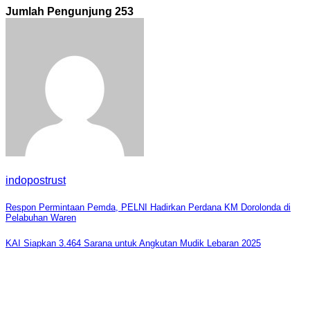
Jumlah Pengunjung
253
indopostrust
Navigasi
Respon Permintaan Pemda, PELNI Hadirkan Perdana KM Dorolonda di
Pelabuhan Waren
pos
KAI Siapkan 3.464 Sarana untuk Angkutan Mudik Lebaran 2025