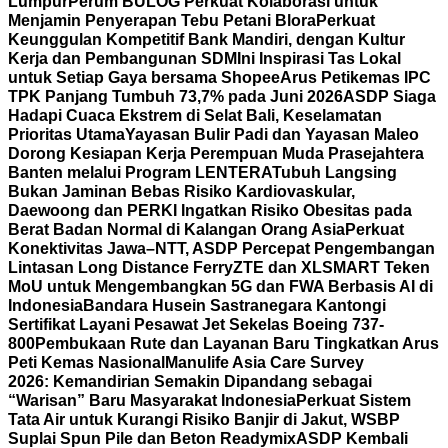
Lumpur
Perum BULOG Perkuat Kolaborasi untuk
Menjamin Penyerapan Tebu Petani Blora
Perkuat
Keunggulan Kompetitif Bank Mandiri, dengan Kultur
Kerja dan Pembangunan SDM
Ini Inspirasi Tas Lokal
untuk Setiap Gaya bersama Shopee
Arus Petikemas IPC
TPK Panjang Tumbuh 73,7% pada Juni 2026
ASDP Siaga
Hadapi Cuaca Ekstrem di Selat Bali, Keselamatan
Prioritas Utama
Yayasan Bulir Padi dan Yayasan Maleo
Dorong Kesiapan Kerja Perempuan Muda Prasejahtera
Banten melalui Program LENTERA
Tubuh Langsing
Bukan Jaminan Bebas Risiko Kardiovaskular,
Daewoong dan PERKI Ingatkan Risiko Obesitas pada
Berat Badan Normal di Kalangan Orang Asia
Perkuat
Konektivitas Jawa–NTT, ASDP Percepat Pengembangan
Lintasan Long Distance Ferry
ZTE dan XLSMART Teken
MoU untuk Mengembangkan 5G dan FWA Berbasis AI di
Indonesia
Bandara Husein Sastranegara Kantongi
Sertifikat Layani Pesawat Jet Sekelas Boeing 737-
800
Pembukaan Rute dan Layanan Baru Tingkatkan Arus
Peti Kemas Nasional
Manulife Asia Care Survey
2026: Kemandirian Semakin Dipandang sebagai
“Warisan” Baru Masyarakat Indonesia
Perkuat Sistem
Tata Air untuk Kurangi Risiko Banjir di Jakut, WSBP
Suplai Spun Pile dan Beton Readymix
ASDP Kembali