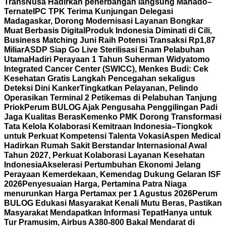
TransNusa Hadirkan penerbangan langsung Manado–
Ternate
IPC TPK Terima Kunjungan Delegasi
Madagaskar, Dorong Modernisasi Layanan Bongkar
Muat Berbasis Digital
Produk Indonesia Diminati di Cili,
Business Matching Juni Raih Potensi Transaksi Rp1,87
Miliar
ASDP Siap Go Live Sterilisasi Enam Pelabuhan
Utama
Hadiri Perayaan 1 Tahun Suherman Widyatomo
Integrated Cancer Center (SWICC), Menkes Budi: Cek
Kesehatan Gratis Langkah Pencegahan sekaligus
Deteksi Dini Kanker
Tingkatkan Pelayanan, Pelindo
Operasikan Terminal 2 Petikemas di Pelabuhan Tanjung
Priok
Perum BULOG Ajak Pengusaha Penggilingan Padi
Jaga Kualitas Beras
Kemenko PMK Dorong Transformasi
Tata Kelola Kolaborasi Kemitraan Indonesia–Tiongkok
untuk Perkuat Kompetensi Talenta Vokasi
Aspen Medical
Hadirkan Rumah Sakit Berstandar Internasional Awal
Tahun 2027, Perkuat Kolaborasi Layanan Kesehatan
Indonesia
Akselerasi Pertumbuhan Ekonomi Jelang
Perayaan Kemerdekaan, Kemendag Dukung Gelaran ISF
2026
Penyesuaian Harga, Pertamina Patra Niaga
menurunkan Harga Pertamax per 1 Agustus 2026
Perum
BULOG Edukasi Masyarakat Kenali Mutu Beras, Pastikan
Masyarakat Mendapatkan Informasi Tepat
Hanya untuk
Tur Pramusim, Airbus A380-800 Bakal Mendarat di