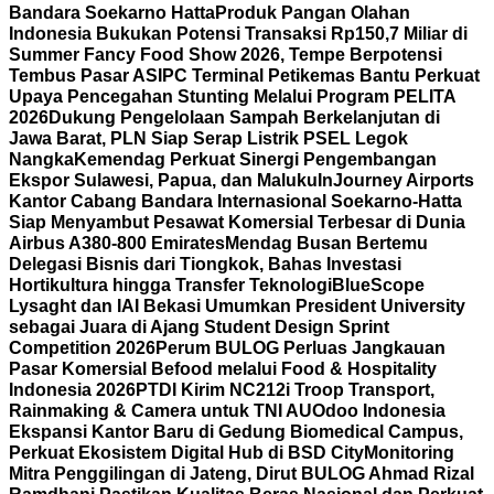
Bandara Soekarno Hatta
Produk Pangan Olahan
Indonesia Bukukan Potensi Transaksi Rp150,7 Miliar di
Summer Fancy Food Show 2026, Tempe Berpotensi
Tembus Pasar AS
IPC Terminal Petikemas Bantu Perkuat
Upaya Pencegahan Stunting Melalui Program PELITA
2026
Dukung Pengelolaan Sampah Berkelanjutan di
Jawa Barat, PLN Siap Serap Listrik PSEL Legok
Nangka
Kemendag Perkuat Sinergi Pengembangan
Ekspor Sulawesi, Papua, dan Maluku
InJourney Airports
Kantor Cabang Bandara Internasional Soekarno-Hatta
Siap Menyambut Pesawat Komersial Terbesar di Dunia
Airbus A380-800 Emirates
Mendag Busan Bertemu
Delegasi Bisnis dari Tiongkok, Bahas Investasi
Hortikultura hingga Transfer Teknologi
BlueScope
Lysaght dan IAI Bekasi Umumkan President University
sebagai Juara di Ajang Student Design Sprint
Competition 2026
Perum BULOG Perluas Jangkauan
Pasar Komersial Befood melalui Food & Hospitality
Indonesia 2026
PTDI Kirim NC212i Troop Transport,
Rainmaking & Camera untuk TNI AU
Odoo Indonesia
Ekspansi Kantor Baru di Gedung Biomedical Campus,
Perkuat Ekosistem Digital Hub di BSD City
Monitoring
Mitra Penggilingan di Jateng, Dirut BULOG Ahmad Rizal