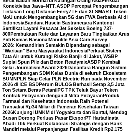
Berat Badan Normal di Kalangan Orang Asia
Perkuat
Konektivitas Jawa–NTT, ASDP Percepat Pengembangan
Lintasan Long Distance Ferry
ZTE dan XLSMART Teken
MoU untuk Mengembangkan 5G dan FWA Berbasis AI di
Indonesia
Bandara Husein Sastranegara Kantongi
Sertifikat Layani Pesawat Jet Sekelas Boeing 737-
800
Pembukaan Rute dan Layanan Baru Tingkatkan Arus
Peti Kemas Nasional
Manulife Asia Care Survey
2026: Kemandirian Semakin Dipandang sebagai
“Warisan” Baru Masyarakat Indonesia
Perkuat Sistem
Tata Air untuk Kurangi Risiko Banjir di Jakut, WSBP
Suplai Spun Pile dan Beton Readymix
ASDP Kembali
Gelar Journalism Award 2026
Danantara Bangun Sistem
Pengembangan SDM Kelas Dunia di seluruh Ekosistem
BUMN
PLN Siap Gelar PLN Electric Run pada November
2026 di ICE BSD
Perum BULOG Berhasil Serap 3,5 Juta
Ton Setara Beras Petani
IPC TPK Teluk Bayur Teken
Kontrak Pelayanan dengan 4 Mitra Pelayaran
Produk
Farmasi dan Kesehatan Indonesia Raih Potensi
Transaksi Rp34 Miliar di Pameran Kesehatan Taiwan
2026
Kunjungi UMKM di Yogyakarta dan Bantul, Mendag
Busan Dorong Perluas Pasar Ekspor
PT Hartadinata
Abadi Tbk Perkuat Kolaborasi Strategis dengan Bank
Mandiri melalui Perpanjangan Fasilitas Kredit Rp2,175