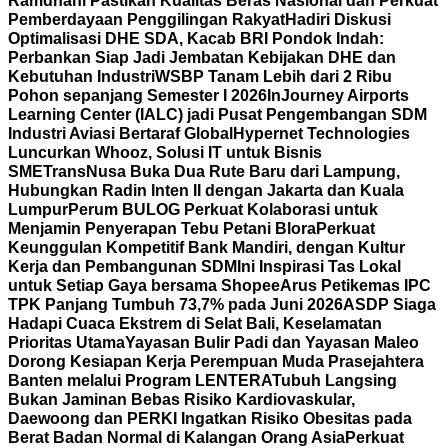
Ramdhani Pastikan Kualitas Beras Nasional dan Perkuat
Pemberdayaan Penggilingan Rakyat
Hadiri Diskusi
Optimalisasi DHE SDA, Kacab BRI Pondok Indah:
Perbankan Siap Jadi Jembatan Kebijakan DHE dan
Kebutuhan Industri
WSBP Tanam Lebih dari 2 Ribu
Pohon sepanjang Semester I 2026
InJourney Airports
Learning Center (IALC) jadi Pusat Pengembangan SDM
Industri Aviasi Bertaraf Global
Hypernet Technologies
Luncurkan Whooz, Solusi IT untuk Bisnis
SME
TransNusa Buka Dua Rute Baru dari Lampung,
Hubungkan Radin Inten II dengan Jakarta dan Kuala
Lumpur
Perum BULOG Perkuat Kolaborasi untuk
Menjamin Penyerapan Tebu Petani Blora
Perkuat
Keunggulan Kompetitif Bank Mandiri, dengan Kultur
Kerja dan Pembangunan SDM
Ini Inspirasi Tas Lokal
untuk Setiap Gaya bersama Shopee
Arus Petikemas IPC
TPK Panjang Tumbuh 73,7% pada Juni 2026
ASDP Siaga
Hadapi Cuaca Ekstrem di Selat Bali, Keselamatan
Prioritas Utama
Yayasan Bulir Padi dan Yayasan Maleo
Dorong Kesiapan Kerja Perempuan Muda Prasejahtera
Banten melalui Program LENTERA
Tubuh Langsing
Bukan Jaminan Bebas Risiko Kardiovaskular,
Daewoong dan PERKI Ingatkan Risiko Obesitas pada
Berat Badan Normal di Kalangan Orang Asia
Perkuat