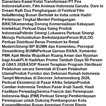
Danantara Kawal Ketat Transformasi PT Pos
Indonesia
Keren, Film Animasi Indonesia Garuda: Dare to
Dream Raih Dua Penghargaan di Festival Film
Italia
Mendag Busan Bertolak ke India untuk Hadiri
Pertemuan Tingkat Menteri Perdagangan
BRICS
Kemendag Dorong Komersialisasi Kekayaan
Intelektual, Perkuat Daya Saing Produk
Indonesia
Pelindo Sinergi Lokaseva Perkuat Sinergi
Menuju Pertumbuhan Berkelanjutan
Perum BULOG
Perluas Distribusi Beras Premium ke Retail
Modern
Sinergi BP BUMN dan Kemenkeu, Percepat
Streamlining BUMN
Perkuat Gernas RANA, Kemenko
PMK Ajak Media Wujudkan Ruang Aman dan Nyaman
bagi Anak
PLN Hadirkan Promo Tambah Daya 50 Persen
di GIIAS 2026
ASDP Resmi Terapkan Program Sterilisasi
Pelabuhan secara Serentak di Enam Pelabuhan
Utama
Produk Furnitur dan Dekorasi Rumah Indonesia
Tampil Memukau di Decorex Johannesburg 2026,
Perkuat Eksistensi di Pasar Afrika Selatan
Produk
Camilan Indonesia Tembus Pasar Arab Saudi, Hasil
Fasilitasi Perwadag
Serena Francis dan Perempuan
Indonesia Maju (PIM) Perkuat Sinergi Pemberdayaan
Perempuan untuk Dukung Pembangunan Kota
Kupang
Mendag Busan Apresiasi Forum Bisnis