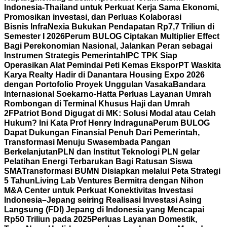
Indonesia-Thailand untuk Perkuat Kerja Sama Ekonomi,
Promosikan investasi, dan Perluas Kolaborasi
Bisnis
InfraNexia Bukukan Pendapatan Rp7,7 Triliun di
Semester I 2026
Perum BULOG Ciptakan Multiplier Effect
Bagi Perekonomian Nasional, Jalankan Peran sebagai
Instrumen Strategis Pemerintah
IPC TPK Siap
Operasikan Alat Pemindai Peti Kemas Ekspor
PT Waskita
Karya Realty Hadir di Danantara Housing Expo 2026
dengan Portofolio Proyek Unggulan Vasaka
Bandara
Internasional Soekarno-Hatta Perluas Layanan Umrah
Rombongan di Terminal Khusus Haji dan Umrah
2F
Patriot Bond Digugat di MK: Solusi Modal atau Celah
Hukum? Ini Kata Prof Henry Indraguna
Perum BULOG
Dapat Dukungan Finansial Penuh Dari Pemerintah,
Transformasi Menuju Swasembada Pangan
Berkelanjutan
PLN dan Institut Teknologi PLN gelar
Pelatihan Energi Terbarukan Bagi Ratusan Siswa
SMA
Transformasi BUMN Disiapkan melalui Peta Strategi
5 Tahun
Living Lab Ventures Bermitra dengan Nihon
M&A Center untuk Perkuat Konektivitas Investasi
Indonesia–Jepang seiring Realisasi Investasi Asing
Langsung (FDI) Jepang di Indonesia yang Mencapai
Rp50 Triliun pada 2025
Perluas Layanan Domestik,