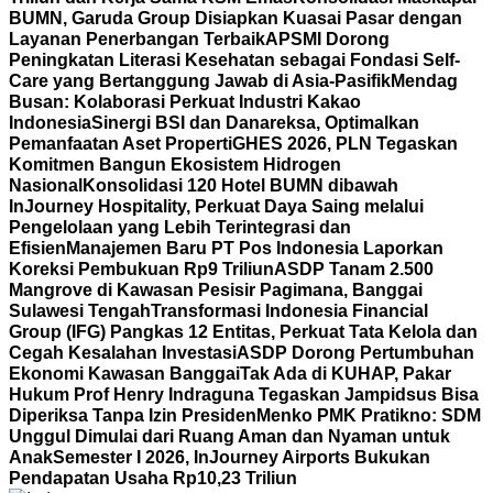
BUMN, Garuda Group Disiapkan Kuasai Pasar dengan
Layanan Penerbangan Terbaik
APSMI Dorong
Peningkatan Literasi Kesehatan sebagai Fondasi Self-
Care yang Bertanggung Jawab di Asia-Pasifik
Mendag
Busan: Kolaborasi Perkuat Industri Kakao
Indonesia
Sinergi BSI dan Danareksa, Optimalkan
Pemanfaatan Aset Properti
GHES 2026, PLN Tegaskan
Komitmen Bangun Ekosistem Hidrogen
Nasional
Konsolidasi 120 Hotel BUMN dibawah
InJourney Hospitality, Perkuat Daya Saing melalui
Pengelolaan yang Lebih Terintegrasi dan
Efisien
Manajemen Baru PT Pos Indonesia Laporkan
Koreksi Pembukuan Rp9 Triliun
ASDP Tanam 2.500
Mangrove di Kawasan Pesisir Pagimana, Banggai
Sulawesi Tengah
Transformasi Indonesia Financial
Group (IFG) Pangkas 12 Entitas, Perkuat Tata Kelola dan
Cegah Kesalahan Investasi
ASDP Dorong Pertumbuhan
Ekonomi Kawasan Banggai
Tak Ada di KUHAP, Pakar
Hukum Prof Henry Indraguna Tegaskan Jampidsus Bisa
Diperiksa Tanpa Izin Presiden
Menko PMK Pratikno: SDM
Unggul Dimulai dari Ruang Aman dan Nyaman untuk
Anak
Semester I 2026, InJourney Airports Bukukan
Pendapatan Usaha Rp10,23 Triliun