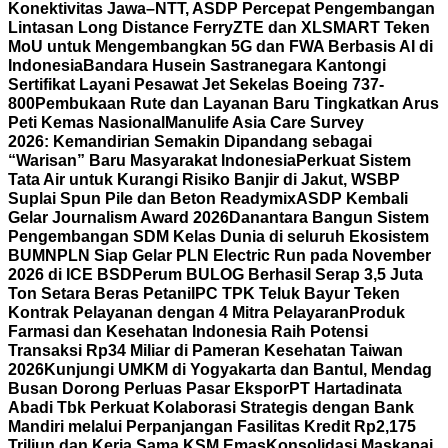
Konektivitas Jawa–NTT, ASDP Percepat Pengembangan
Lintasan Long Distance Ferry
ZTE dan XLSMART Teken
MoU untuk Mengembangkan 5G dan FWA Berbasis AI di
Indonesia
Bandara Husein Sastranegara Kantongi
Sertifikat Layani Pesawat Jet Sekelas Boeing 737-
800
Pembukaan Rute dan Layanan Baru Tingkatkan Arus
Peti Kemas Nasional
Manulife Asia Care Survey
2026: Kemandirian Semakin Dipandang sebagai
“Warisan” Baru Masyarakat Indonesia
Perkuat Sistem
Tata Air untuk Kurangi Risiko Banjir di Jakut, WSBP
Suplai Spun Pile dan Beton Readymix
ASDP Kembali
Gelar Journalism Award 2026
Danantara Bangun Sistem
Pengembangan SDM Kelas Dunia di seluruh Ekosistem
BUMN
PLN Siap Gelar PLN Electric Run pada November
2026 di ICE BSD
Perum BULOG Berhasil Serap 3,5 Juta
Ton Setara Beras Petani
IPC TPK Teluk Bayur Teken
Kontrak Pelayanan dengan 4 Mitra Pelayaran
Produk
Farmasi dan Kesehatan Indonesia Raih Potensi
Transaksi Rp34 Miliar di Pameran Kesehatan Taiwan
2026
Kunjungi UMKM di Yogyakarta dan Bantul, Mendag
Busan Dorong Perluas Pasar Ekspor
PT Hartadinata
Abadi Tbk Perkuat Kolaborasi Strategis dengan Bank
Mandiri melalui Perpanjangan Fasilitas Kredit Rp2,175
Triliun dan Kerja Sama KSM Emas
Konsolidasi Maskapai