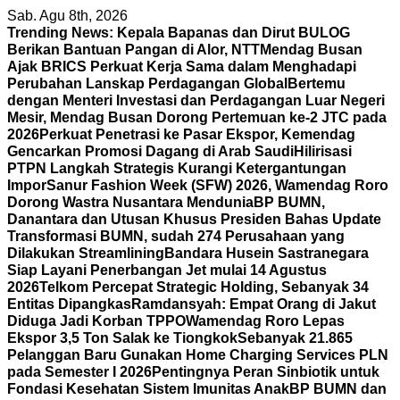
Skip
Sab. Agu 8th, 2026
to
Trending News:
Kepala Bapanas dan Dirut BULOG
content
Berikan Bantuan Pangan di Alor, NTT
Mendag Busan
Ajak BRICS Perkuat Kerja Sama dalam Menghadapi
Perubahan Lanskap Perdagangan Global
Bertemu
dengan Menteri Investasi dan Perdagangan Luar Negeri
Mesir, Mendag Busan Dorong Pertemuan ke-2 JTC pada
2026
Perkuat Penetrasi ke Pasar Ekspor, Kemendag
Gencarkan Promosi Dagang di Arab Saudi
Hilirisasi
PTPN Langkah Strategis Kurangi Ketergantungan
Impor
Sanur Fashion Week (SFW) 2026, Wamendag Roro
Dorong Wastra Nusantara Mendunia
BP BUMN,
Danantara dan Utusan Khusus Presiden Bahas Update
Transformasi BUMN, sudah 274 Perusahaan yang
Dilakukan Streamlining
Bandara Husein Sastranegara
Siap Layani Penerbangan Jet mulai 14 Agustus
2026
Telkom Percepat Strategic Holding, Sebanyak 34
Entitas Dipangkas
Ramdansyah: Empat Orang di Jakut
Diduga Jadi Korban TPPO
Wamendag Roro Lepas
Ekspor 3,5 Ton Salak ke Tiongkok
Sebanyak 21.865
Pelanggan Baru Gunakan Home Charging Services PLN
pada Semester I 2026
Pentingnya Peran Sinbiotik untuk
Fondasi Kesehatan Sistem Imunitas Anak
BP BUMN dan