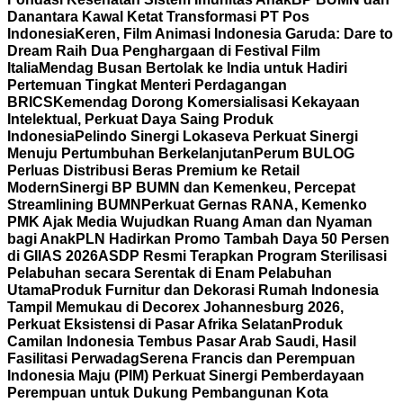
Danantara Kawal Ketat Transformasi PT Pos
Indonesia
Keren, Film Animasi Indonesia Garuda: Dare to
Dream Raih Dua Penghargaan di Festival Film
Italia
Mendag Busan Bertolak ke India untuk Hadiri
Pertemuan Tingkat Menteri Perdagangan
BRICS
Kemendag Dorong Komersialisasi Kekayaan
Intelektual, Perkuat Daya Saing Produk
Indonesia
Pelindo Sinergi Lokaseva Perkuat Sinergi
Menuju Pertumbuhan Berkelanjutan
Perum BULOG
Perluas Distribusi Beras Premium ke Retail
Modern
Sinergi BP BUMN dan Kemenkeu, Percepat
Streamlining BUMN
Perkuat Gernas RANA, Kemenko
PMK Ajak Media Wujudkan Ruang Aman dan Nyaman
bagi Anak
PLN Hadirkan Promo Tambah Daya 50 Persen
di GIIAS 2026
ASDP Resmi Terapkan Program Sterilisasi
Pelabuhan secara Serentak di Enam Pelabuhan
Utama
Produk Furnitur dan Dekorasi Rumah Indonesia
Tampil Memukau di Decorex Johannesburg 2026,
Perkuat Eksistensi di Pasar Afrika Selatan
Produk
Camilan Indonesia Tembus Pasar Arab Saudi, Hasil
Fasilitasi Perwadag
Serena Francis dan Perempuan
Indonesia Maju (PIM) Perkuat Sinergi Pemberdayaan
Perempuan untuk Dukung Pembangunan Kota