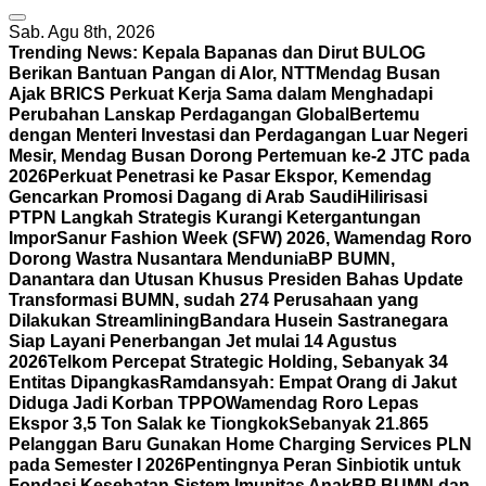
Sab. Agu 8th, 2026
Trending News:
Kepala Bapanas dan Dirut BULOG
Berikan Bantuan Pangan di Alor, NTT
Mendag Busan
Ajak BRICS Perkuat Kerja Sama dalam Menghadapi
Perubahan Lanskap Perdagangan Global
Bertemu
dengan Menteri Investasi dan Perdagangan Luar Negeri
Mesir, Mendag Busan Dorong Pertemuan ke-2 JTC pada
2026
Perkuat Penetrasi ke Pasar Ekspor, Kemendag
Gencarkan Promosi Dagang di Arab Saudi
Hilirisasi
PTPN Langkah Strategis Kurangi Ketergantungan
Impor
Sanur Fashion Week (SFW) 2026, Wamendag Roro
Dorong Wastra Nusantara Mendunia
BP BUMN,
Danantara dan Utusan Khusus Presiden Bahas Update
Transformasi BUMN, sudah 274 Perusahaan yang
Dilakukan Streamlining
Bandara Husein Sastranegara
Siap Layani Penerbangan Jet mulai 14 Agustus
2026
Telkom Percepat Strategic Holding, Sebanyak 34
Entitas Dipangkas
Ramdansyah: Empat Orang di Jakut
Diduga Jadi Korban TPPO
Wamendag Roro Lepas
Ekspor 3,5 Ton Salak ke Tiongkok
Sebanyak 21.865
Pelanggan Baru Gunakan Home Charging Services PLN
pada Semester I 2026
Pentingnya Peran Sinbiotik untuk
Fondasi Kesehatan Sistem Imunitas Anak
BP BUMN dan