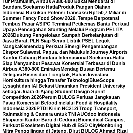
Tur Pramusim, Airbus A380-800 Bakal Mendarat di
Bandara Soekarno Hatta
Produk Pangan Olahan
Indonesia Bukukan Potensi Transaksi Rp150,7 Miliar di
Summer Fancy Food Show 2026, Tempe Berpotensi
Tembus Pasar AS
IPC Terminal Petikemas Bantu Perkuat
Upaya Pencegahan Stunting Melalui Program PELITA
2026
Dukung Pengelolaan Sampah Berkelanjutan di
Jawa Barat, PLN Siap Serap Listrik PSEL Legok
Nangka
Kemendag Perkuat Sinergi Pengembangan
Ekspor Sulawesi, Papua, dan Maluku
InJourney Airports
Kantor Cabang Bandara Internasional Soekarno-Hatta
Siap Menyambut Pesawat Komersial Terbesar di Dunia
Airbus A380-800 Emirates
Mendag Busan Bertemu
Delegasi Bisnis dari Tiongkok, Bahas Investasi
Hortikultura hingga Transfer Teknologi
BlueScope
Lysaght dan IAI Bekasi Umumkan President University
sebagai Juara di Ajang Student Design Sprint
Competition 2026
Perum BULOG Perluas Jangkauan
Pasar Komersial Befood melalui Food & Hospitality
Indonesia 2026
PTDI Kirim NC212i Troop Transport,
Rainmaking & Camera untuk TNI AU
Odoo Indonesia
Ekspansi Kantor Baru di Gedung Biomedical Campus,
Perkuat Ekosistem Digital Hub di BSD City
Monitoring
Mitra Penggilingan di Jateng, Dirut BULOG Ahmad Rizal