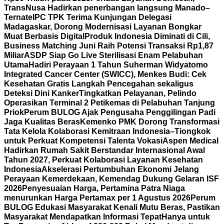
TransNusa Hadirkan penerbangan langsung Manado–
Ternate
IPC TPK Terima Kunjungan Delegasi
Madagaskar, Dorong Modernisasi Layanan Bongkar
Muat Berbasis Digital
Produk Indonesia Diminati di Cili,
Business Matching Juni Raih Potensi Transaksi Rp1,87
Miliar
ASDP Siap Go Live Sterilisasi Enam Pelabuhan
Utama
Hadiri Perayaan 1 Tahun Suherman Widyatomo
Integrated Cancer Center (SWICC), Menkes Budi: Cek
Kesehatan Gratis Langkah Pencegahan sekaligus
Deteksi Dini Kanker
Tingkatkan Pelayanan, Pelindo
Operasikan Terminal 2 Petikemas di Pelabuhan Tanjung
Priok
Perum BULOG Ajak Pengusaha Penggilingan Padi
Jaga Kualitas Beras
Kemenko PMK Dorong Transformasi
Tata Kelola Kolaborasi Kemitraan Indonesia–Tiongkok
untuk Perkuat Kompetensi Talenta Vokasi
Aspen Medical
Hadirkan Rumah Sakit Berstandar Internasional Awal
Tahun 2027, Perkuat Kolaborasi Layanan Kesehatan
Indonesia
Akselerasi Pertumbuhan Ekonomi Jelang
Perayaan Kemerdekaan, Kemendag Dukung Gelaran ISF
2026
Penyesuaian Harga, Pertamina Patra Niaga
menurunkan Harga Pertamax per 1 Agustus 2026
Perum
BULOG Edukasi Masyarakat Kenali Mutu Beras, Pastikan
Masyarakat Mendapatkan Informasi Tepat
Hanya untuk