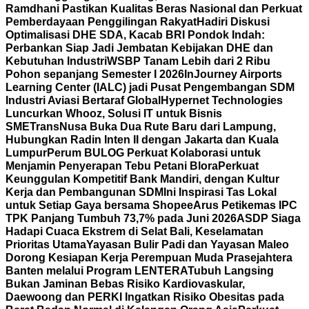
Ramdhani Pastikan Kualitas Beras Nasional dan Perkuat
Pemberdayaan Penggilingan Rakyat
Hadiri Diskusi
Optimalisasi DHE SDA, Kacab BRI Pondok Indah:
Perbankan Siap Jadi Jembatan Kebijakan DHE dan
Kebutuhan Industri
WSBP Tanam Lebih dari 2 Ribu
Pohon sepanjang Semester I 2026
InJourney Airports
Learning Center (IALC) jadi Pusat Pengembangan SDM
Industri Aviasi Bertaraf Global
Hypernet Technologies
Luncurkan Whooz, Solusi IT untuk Bisnis
SME
TransNusa Buka Dua Rute Baru dari Lampung,
Hubungkan Radin Inten II dengan Jakarta dan Kuala
Lumpur
Perum BULOG Perkuat Kolaborasi untuk
Menjamin Penyerapan Tebu Petani Blora
Perkuat
Keunggulan Kompetitif Bank Mandiri, dengan Kultur
Kerja dan Pembangunan SDM
Ini Inspirasi Tas Lokal
untuk Setiap Gaya bersama Shopee
Arus Petikemas IPC
TPK Panjang Tumbuh 73,7% pada Juni 2026
ASDP Siaga
Hadapi Cuaca Ekstrem di Selat Bali, Keselamatan
Prioritas Utama
Yayasan Bulir Padi dan Yayasan Maleo
Dorong Kesiapan Kerja Perempuan Muda Prasejahtera
Banten melalui Program LENTERA
Tubuh Langsing
Bukan Jaminan Bebas Risiko Kardiovaskular,
Daewoong dan PERKI Ingatkan Risiko Obesitas pada