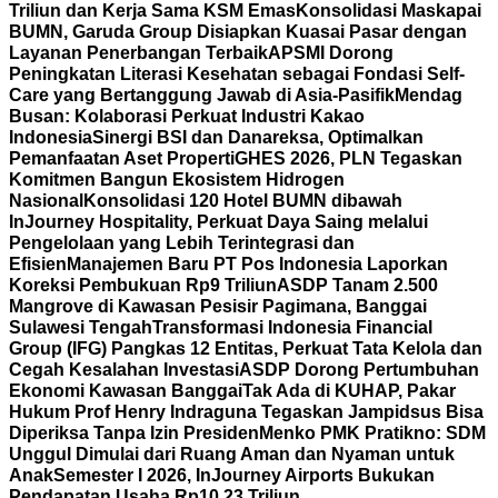
Triliun dan Kerja Sama KSM Emas
Konsolidasi Maskapai
BUMN, Garuda Group Disiapkan Kuasai Pasar dengan
Layanan Penerbangan Terbaik
APSMI Dorong
Peningkatan Literasi Kesehatan sebagai Fondasi Self-
Care yang Bertanggung Jawab di Asia-Pasifik
Mendag
Busan: Kolaborasi Perkuat Industri Kakao
Indonesia
Sinergi BSI dan Danareksa, Optimalkan
Pemanfaatan Aset Properti
GHES 2026, PLN Tegaskan
Komitmen Bangun Ekosistem Hidrogen
Nasional
Konsolidasi 120 Hotel BUMN dibawah
InJourney Hospitality, Perkuat Daya Saing melalui
Pengelolaan yang Lebih Terintegrasi dan
Efisien
Manajemen Baru PT Pos Indonesia Laporkan
Koreksi Pembukuan Rp9 Triliun
ASDP Tanam 2.500
Mangrove di Kawasan Pesisir Pagimana, Banggai
Sulawesi Tengah
Transformasi Indonesia Financial
Group (IFG) Pangkas 12 Entitas, Perkuat Tata Kelola dan
Cegah Kesalahan Investasi
ASDP Dorong Pertumbuhan
Ekonomi Kawasan Banggai
Tak Ada di KUHAP, Pakar
Hukum Prof Henry Indraguna Tegaskan Jampidsus Bisa
Diperiksa Tanpa Izin Presiden
Menko PMK Pratikno: SDM
Unggul Dimulai dari Ruang Aman dan Nyaman untuk
Anak
Semester I 2026, InJourney Airports Bukukan
Pendapatan Usaha Rp10,23 Triliun