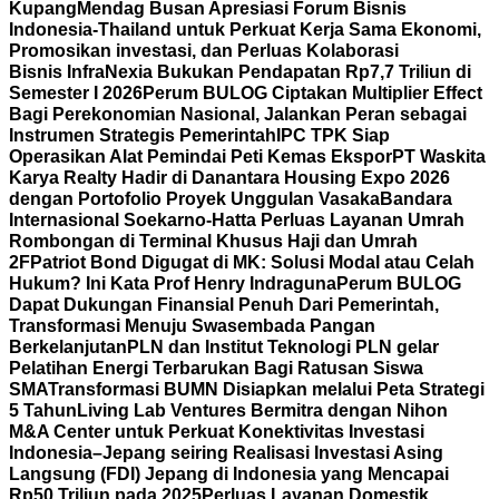
Kupang
Mendag Busan Apresiasi Forum Bisnis
Indonesia-Thailand untuk Perkuat Kerja Sama Ekonomi,
Promosikan investasi, dan Perluas Kolaborasi
Bisnis
InfraNexia Bukukan Pendapatan Rp7,7 Triliun di
Semester I 2026
Perum BULOG Ciptakan Multiplier Effect
Bagi Perekonomian Nasional, Jalankan Peran sebagai
Instrumen Strategis Pemerintah
IPC TPK Siap
Operasikan Alat Pemindai Peti Kemas Ekspor
PT Waskita
Karya Realty Hadir di Danantara Housing Expo 2026
dengan Portofolio Proyek Unggulan Vasaka
Bandara
Internasional Soekarno-Hatta Perluas Layanan Umrah
Rombongan di Terminal Khusus Haji dan Umrah
2F
Patriot Bond Digugat di MK: Solusi Modal atau Celah
Hukum? Ini Kata Prof Henry Indraguna
Perum BULOG
Dapat Dukungan Finansial Penuh Dari Pemerintah,
Transformasi Menuju Swasembada Pangan
Berkelanjutan
PLN dan Institut Teknologi PLN gelar
Pelatihan Energi Terbarukan Bagi Ratusan Siswa
SMA
Transformasi BUMN Disiapkan melalui Peta Strategi
5 Tahun
Living Lab Ventures Bermitra dengan Nihon
M&A Center untuk Perkuat Konektivitas Investasi
Indonesia–Jepang seiring Realisasi Investasi Asing
Langsung (FDI) Jepang di Indonesia yang Mencapai
Rp50 Triliun pada 2025
Perluas Layanan Domestik,